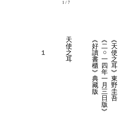
1 / 7
天
︽
︽
︽
使
好
二
天
○
１
之
讀
使
耳
書
一
之
櫃
四
耳
︾
年
︾
典
一
東
藏
月
野
版
三
圭
日
吾
版
︾