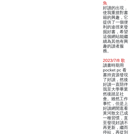
魚
好讀的出現，
使我重措對書
籍的興趣，它
提供了一個便
利的途徑來發
掘好書，希望
這個網站能繼
續為其他有興
趣的讀者服
務。
2023/7/8 歌
讀書時期用
pocket pc 看
書持資源發現
了好讀，然後
好讀一直陪伴
我至大學畢業
然後踏足社
會。雖然工作
事忙，但是上
好讀網閒逛看
黃河散文已成
一種習慣，直
至發現好讀不
再更新，繼而
停站，再從別