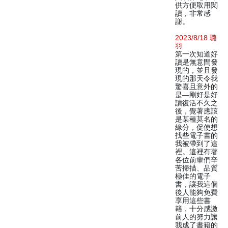
供方便取用閱
讀，非常感
謝。
2023/8/18 璐
羽
第一次知道好
讀是無意間發
現的，並且發
現的那天令我
驚喜且意外的
是—剛好是好
讀復活不久之
後，覺著應該
是某種莫名的
緣分，促使想
找些電子書的
我被帶到了這
裡。這裡有著
各位前輩們辛
苦掃描、品質
極佳的電子
書，讓我這個
後人能夠免費
享用這些書
籍，十分感激
前人的努力讓
我成了書籍的