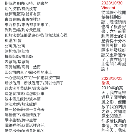
2023/10/30
期待約會的/期待。約會的
Vincent
胡的沒有/有的沒有
從武俠小說開
就算葫蘆寫/就算有寫
始接觸到好
東西在頭/東西在裡頭
讀，陸陸續續
東西都拿/東西都拿出來了。
也看了很多好
到到已經/到今天已經
書，六年前看
但無法參謀部是連心裡/但無法連心裡
到周博士的消
租憑/租賃
息覺得十分不
捨與可惜，時
公寓所/公寓
隔多年發現好
無和地/無知地
讀又重新運作
攝影師師/攝影師
了，實在感到
表廠商/錶廠商
非常開心與感
高興然而/高興，然而
謝！
回公司的車了/回公司的車上
一心也就沒空問/一忙也就沒空問
2023/10/23
所以借用，所以借用了/所以借用了
偷泥
2019年的某
趕去洗耳恭聽掉/趕去洗掉
天，我在這裡
這怎麼加速/這怎麼回事
遇見了薩豐的
波本酒足飯飽/波本酒
風之影，便開
無法水解/無法緩解
啟了我的閱讀
燈一起亮著/燈一直亮著
之路，才知道
這種善下/這種情況下
原來閱讀是一
爭中生智/急中生智
件多麼快樂的
電視裡拜託/電話裡拜託
事情。2023年
的今天，我依
邊使出他的/邊拿出他的