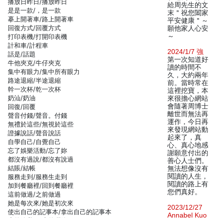
播放日昨日/播放昨日
給周先生的文
是是一款/，是一款
末＂祝您闔家
摹上開著車/路上開著車
平安健康＂～
回復方式/回覆方式
願他家人心安
～
打印表機/打開印表機
計和車/計程車
2024/1/7 強
話是/話題
第一次知道好
牛他夾克/牛仔夾克
讀的時間不
集中有眼力/集中所有眼力
久，大約兩年
路途退縮/半途退縮
前。當時常在
幹一次杯/乾一次杯
這裡挖寶，本
奶汕/奶油
來很擔心網站
會隨著周博士
回復/回覆
離世而無法再
聲音付錢/聲音。付錢
運作，今日再
無禮於這些/無視於這些
來發現網站動
證據說話/聲音說話
起來了，真
自學自己/自覺自己
心、真心地感
忘了娛樂活動/忘了妳
謝願意付出的
都沒有過說/都沒有說過
善心人士們。
結賬/結帳
無法想像沒有
閱讀的人生，
服務走到/服務生走到
閱讀的路上有
加到餐廳裡/回到餐廳裡
您們真好。
這前做過/之前做過
她是每次來/她是初次來
2023/12/27
使出自己的記事本/拿出自己的記事本
Annabel Kuo