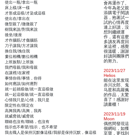
使出一瓶/拿出一瓶
會再運作了。
床上樣/床一樣
今年為老父親
添購電子閱讀
才形成這樣/才染成這樣
器，抱著試一
使出在/拿出在
試的心情再度
微型親了/微微親了
連上好讀，沒
樹我來說/對我來說
想到繼續運
後坐/後座
作，還有這麼
才作腦筋/才傷腦筋
多讀友再度回
刀子讓我/方才讓我
來這裡，感覺
換住我/挽住我
很溫暖，謝謝
好讀與團隊們
婁位相機/數位相機
的努力。
上班族類/上班族
我們母親/我和母親
2023/11/27
在讓裡/在家裡
Helios
事情你得/事情，你得
能在这里发现
如何應該/如何應對
赤川次郎、鬼
就一起就樣做/就一直這樣做
马星和高羅佩
就一起這樣做/就一直這樣做
的作品，太驚
喜了！感謝好
心情我只是/心情，我只是
讀書櫃！
限定性在/限定在
高興我再/高興，我再
2023/11/19
就威脅就/威脅就
Moon
聯絡也沒有/聯絡，也沒有
偶然間發現這
指示也不希望/指示，也不希望
個網站，如獲
我去職人是保持沉默像這樣/我卻是保持沉默，像這樣
至寶，更找到