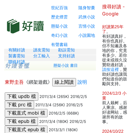
搜尋好讀 -
世紀百強
隨身智囊
Google
歷史煙雲
武俠小說
懸疑小說
言情小說
好讀第25年
了
。
奇幻小說
小說園地
有好讀真好，
有你也真好。
有聲書籍
但不知遍及各
有關好讀
讀友需知
勘誤需知
地的你，究竟
有多少。若你
製書需知
分工輸入
支持好讀
從未或很久沒
聯絡好讀
贊助過好讀，
懸疑小說 書目
請按這裡
，贊
助好讀也讓我
們知道你的鼓
東野圭吾
《綁架遊戲》
說明
勵與支持。
2024/12/3 小
2011/3/4 (265K) 2016/2/5
黄
前人栽树，后
2011/3/4 (256K) 2016/2/5
人乘凉。感谢
好读网站，感
2016/2/5 (668K)
谢所有的故
2011/3/4 (180K) 2016/2/5
事。
2013/3/1 (180K)
2024/10/22