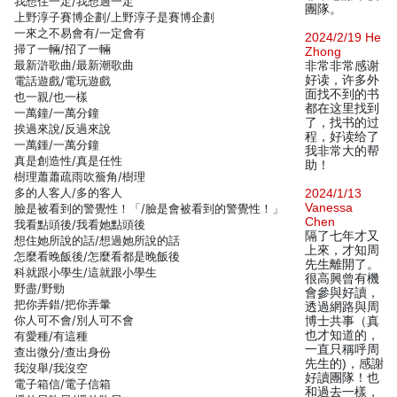
我想住一定/我想過一定
團隊。
上野淳子賽博企劃/上野淳子是賽博企劃
一來之不易會有/一定會有
2024/2/19 He
掃了一輛/招了一輛
Zhong
最新滸歌曲/最新潮歌曲
非常非常感谢
好读，许多外
電話遊戲/電玩遊戲
面找不到的书
也一親/也一樣
都在这里找到
一萬鐘/一萬分鐘
了，找书的过
挨過來說/反過來說
程，好读给了
一萬鍾/一萬分鐘
我非常大的帮
真是創造性/真是任性
助！
樹理蕭蕭疏雨吹簷角/樹理
多的人客人/多的客人
2024/1/13
Vanessa
臉是被看到的警覺性！「/臉是會被看到的警覺性！」
Chen
我看點頭後/我看她點頭後
隔了七年才又
想住她所說的話/想過她所說的話
上來，才知周
怎麼看晚飯後/怎麼看都是晚飯後
先生離開了。
科就跟小學生/這就跟小學生
很高興曾有機
野盡/野勁
會參與好讀，
把你弄錯/把你弄暈
透過網路與周
你人可不會/別人可不會
博士共事（真
也才知道的，
有愛種/有這種
一直只稱呼周
查出微分/查出身份
先生的)，感謝
我沒舉/我沒空
好讀團隊！也
電子箱信/電子信箱
和過去一樣，