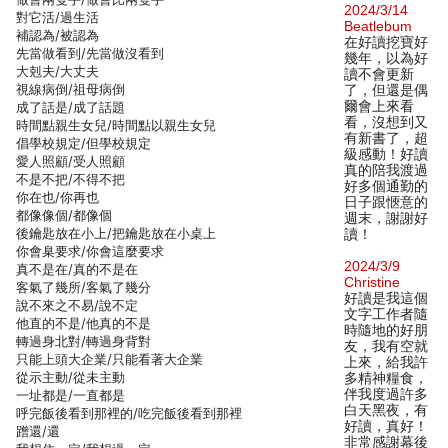
2024/3/14
對它活/過生活
Beatlebum
補認為/被認為
在好讀挖寶好
先當做看到/先當做沒看到
幾年，以為好
大剋夫/大丈夫
讀不會更新
視線病倒/祖母病倒
了，但還是偶
爾會上來看
成了話是/成了話題
看，沒想到又
時間點親生女兒/時間點以親生女兒
有新書了，超
倡學校規定/但學校規定
級感動！好讀
愛人照顧/受人照顧
真的陪我渡過
不是不把/不得不把
好多個通勤的
你在也/你再也
日子跟愜意的
都像像個/都像個
週末，謝謝好
後鑰匙放在小上/把鑰匙放在小桌上
讀！
你會臬要求/你會這麼要求
2024/3/9
真不是在/真的不是在
Christine
客氣了幾所/客氣了幾分
好讀是我這個
說不來之不易/說不定
文字工作者隨
他直的不是/他真的不是
時隨地的好朋
轉過身北對/轉過身背對
友，我有空就
只能上頭大企業/只能看著大企業
上來，給我許
從示主動/從未主動
多精神糧食，
伴我度過許多
一址都是/一直都是
白天黑夜，有
呼完飯後看到那裡的/吃完飯後看到那裡
好讀，真好！
蹭還/還
非常感謝幕後