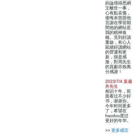
的論壇得悉網
主離世一事，
心有點哀傷，
後悔未曾跟他
言謝在學習期
間他的網站是
我的精神食
糧。見到好讀
重啟，有心人
延續好讀網站
的營運和更
新，很是感
激，對周先生
的貢獻亦致萬
分感謝！
2023/7/4 葉扁
舟先生
相识十年，前
面看过不少好
书，谢谢你。
今年时间更多
了，希望在
haodoo度过
更好的年华。
>>
更多感言