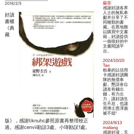
蘇菲
2016/2/5
感謝好讀各界
人士的無私奉
好讀
獻并分享了不
書櫃
同種類的書
藏。在異地難
《典
以購買中文書
藏
籍，好讀提供
一個很好的中
文書閱讀平
台。
2024/10/20
Tao
粗暴的以信用
卡感謝好讀團
隊的無償奉
獻。懇請各位
讀友有錢出
錢，有力出
力，讓好讀生
生不息，也讓
周博士恩澤廣
被不熄°
版》，感謝tiknuhc參照原書再整理校正
2024/9/13
過。感謝cenvii勘誤3處、小瑋勘誤1處。
maliang
感谢好读，无