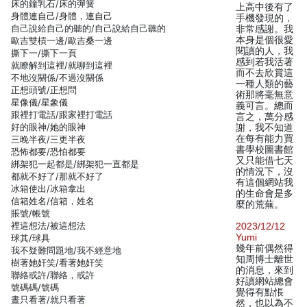
床的鐘乳石/床的彈簧
上高中後有了
身體連自己/身體，連自己
手機發現的，
自己說給自己的聽的/自己說給自己聽的
非常感謝。我
本身是個很愛
歐吉雙槓一邊/歐吉桑一邊
閱讀的人，我
撕下一/撕下一頁
感到若我活著
就瞭解到這裡/就聊到這裡
而不去欣賞這
不地沒關係/不過沒關係
一種人類的藝
正想頭號/正想問
術那將毫無意
星像儀/星象儀
義可言。總而
跟裡打電話/跟家裡打電話
言之，萬分感
好的眼神/她的眼神
謝，我不知道
在每有能力買
三晚半夜/三更半夜
書學校圖書館
恐怖都要/恐怕都要
又只能借七天
綁架犯一起都是/綁架犯一直都是
的情況下，沒
都就不好了/那就不好了
有這個網站我
冰箱使出/冰箱拿出
的生命會是多
信箱姓名/信箱，姓名
麼的荒蕪。
賬號/帳號
裡這想法/被這想法
2023/12/12
Yumi
球其/球具
幾年前偶然得
我不疑難問題地/我不經意地
知周博士離世
樹著她奸笑/看著她奸笑
的消息，來到
聯絡或許/聯絡，或許
好讀網站總會
號碼碼/號碼
覺得有點悵
晝只看著/就只看著
然，也以為不