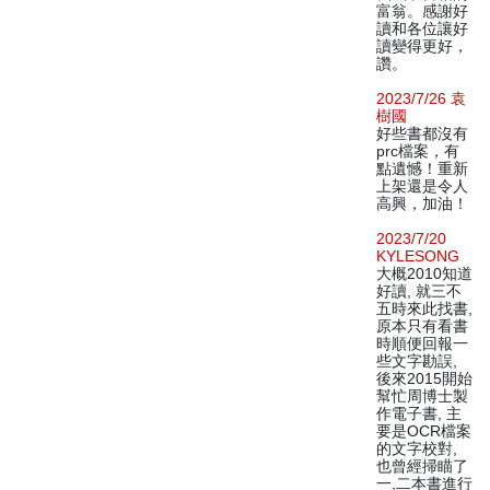
富翁。感謝好
讀和各位讓好
讀變得更好，
讚。
2023/7/26 袁
樹國
好些書都沒有
prc檔案，有
點遺憾！重新
上架還是令人
高興，加油！
2023/7/20
KYLESONG
大概2010知道
好讀, 就三不
五時來此找書,
原本只有看書
時順便回報一
些文字勘誤,
後來2015開始
幫忙周博士製
作電子書, 主
要是OCR檔案
的文字校對,
也曾經掃瞄了
一,二本書進行