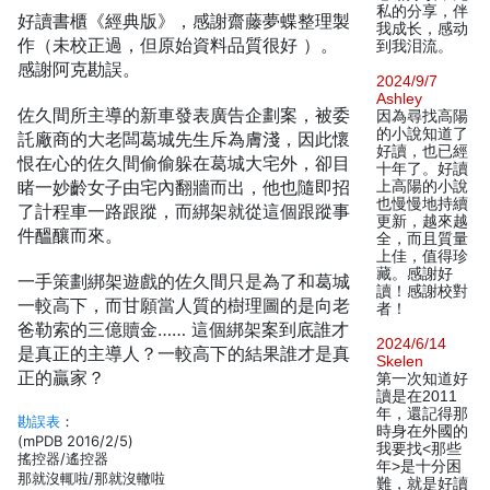
私的分享，伴
好讀書櫃《經典版》，感謝齋藤夢蝶整理製
我成长，感动
作（未校正過，但原始資料品質很好 ）。
到我泪流。
感謝阿克勘誤。
2024/9/7
Ashley
佐久間所主導的新車發表廣告企劃案，被委
因為尋找高陽
的小說知道了
託廠商的大老闆葛城先生斥為膚淺，因此懷
好讀，也已經
恨在心的佐久間偷偷躲在葛城大宅外，卻目
十年了。好讀
睹一妙齡女子由宅內翻牆而出，他也隨即招
上高陽的小說
也慢慢地持續
了計程車一路跟蹤，而綁架就從這個跟蹤事
更新，越來越
件醞釀而來。
全，而且質量
上佳，值得珍
藏。感謝好
一手策劃綁架遊戲的佐久間只是為了和葛城
讀！感謝校對
一較高下，而甘願當人質的樹理圖的是向老
者！
爸勒索的三億贖金…… 這個綁架案到底誰才
2024/6/14
是真正的主導人？一較高下的結果誰才是真
Skelen
正的贏家？
第一次知道好
讀是在2011
年，還記得那
勘誤表
：
時身在外國的
(mPDB 2016/2/5)
我要找<那些
搖控器/遙控器
年>是十分困
那就沒輒啦/那就沒轍啦
難，就是好讀