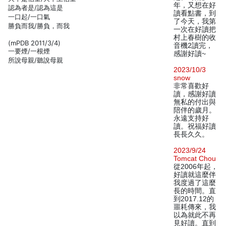
年，又想在好
認為者是/認為這是
讀看點書，到
一口起/一口氣
了今天，我第
勝負而我/勝負，而我
一次在好讀把
村上春樹的收
(mPDB 2011/3/4)
音機2讀完，
一要煙/一根煙
感謝好讀~
所說母親/聽說母親
2023/10/3
snow
非常喜歡好
讀，感謝好讀
無私的付出與
陪伴的歲月。
永遠支持好
讀。祝福好讀
長長久久。
2023/9/24
Tomcat Chou
從2006年起，
好讀就這麼伴
我度過了這麼
長的時間。直
到2017.12的
噩耗傳來，我
以為就此不再
見好讀。直到