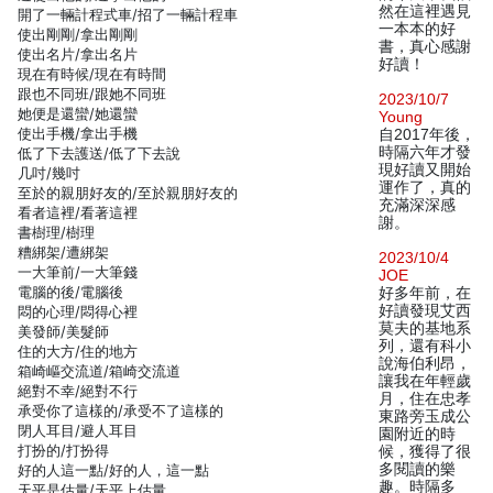
然在這裡遇見
開了一輛計程式車/招了一輛計程車
一本本的好
使出剛剛/拿出剛剛
書，真心感謝
使出名片/拿出名片
好讀！
現在有時候/現在有時間
跟也不同班/跟她不同班
2023/10/7
她便是還蠻/她還蠻
Young
使出手機/拿出手機
自2017年後，
時隔六年才發
低了下去護送/低了下去說
現好讀又開始
几吋/幾吋
運作了，真的
至於的親朋好友的/至於親朋好友的
充滿深深感
看者這裡/看著這裡
謝。
書樹理/樹理
糟綁架/遭綁架
2023/10/4
一大筆前/一大筆錢
JOE
電腦的後/電腦後
好多年前，在
好讀發現艾西
悶的心理/悶得心裡
莫夫的基地系
美發師/美髮師
列，還有科小
住的大方/住的地方
說海伯利昂，
箱崎嶇交流道/箱崎交流道
讓我在年輕歲
絕對不幸/絕對不行
月，住在忠孝
承受你了這樣的/承受不了這樣的
東路旁玉成公
閉人耳目/避人耳目
園附近的時
打扮的/打扮得
候，獲得了很
多閱讀的樂
好的人這一點/好的人，這一點
趣。時隔多
天平是估量/天平上估量