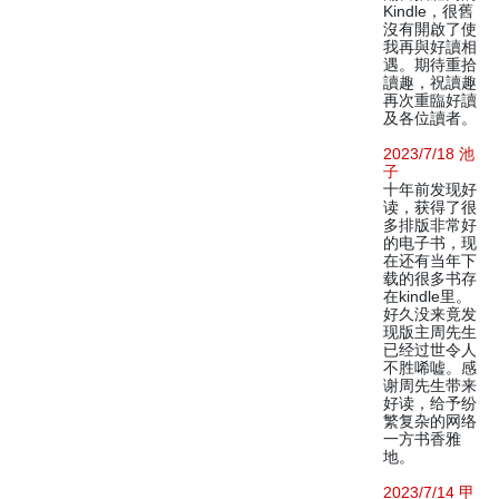
Kindle，很舊
沒有開啟了使
我再與好讀相
遇。期待重拾
讀趣，祝讀趣
再次重臨好讀
及各位讀者。
2023/7/18 池
子
十年前发现好
读，获得了很
多排版非常好
的电子书，现
在还有当年下
载的很多书存
在kindle里。
好久没来竟发
现版主周先生
已经过世令人
不胜唏嘘。感
谢周先生带来
好读，给予纷
繁复杂的网络
一方书香雅
地。
2023/7/14 甲