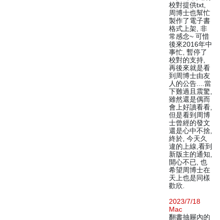
校對提供txt,
周博士也幫忙
製作了電子書
格式上架, 非
常感念~ 可惜
後來2016年中
事忙, 暫停了
校對的支持,
再後來就是看
到周博士由友
人的公告....當
下難過且震驚,
雖然還是偶而
會上好讀看看,
但是看到周博
士曾經的發文
還是心中不捨,
終於, 今天久
違的上線,看到
新版主的通知,
開心不已, 也
希望周博士在
天上也是同樣
歡欣.
2023/7/18
Mac
翻書抽屜內的