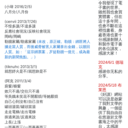
令我發現了電
(小瑋 2016/2/5)
子書的世界。
八月分/八月份
雖然我也會買
實體書，但在
這十多年間，
(cenvii 2013/7/26)
也會不斷在這
不惶多讓/不遑多讓
裡找書看。身
反應社會現況/反映社會現況
處香港也要十
岡嵨/岡嶋
分感謝創辦人
勒贖家屬/勒索家屬
(未改，原正確。勒贖：綁匪將人
和製作電子書
擄走當人質，而後威脅被害人家屬拿出金錢，以贖回
的各位讀友，
人質。如：「這宗綁票案，歹徒勒贖一億元，成為最
感謝大家！
新的新聞焦點。」)
2024/6/1 德瑞
(tiknuhc 2013/3/1)
克
就想妤火是不/就想妳是不
感谢你无私的
分享。
(阿克 2011/3/4)
2024/5/18 布
廚窗/櫥窗
莱恩
效只不過/交往只不過
《好讀》網站
等吳娥未笑花不開厭煩/等她厭煩
可以說是啟蒙
自己心到沒有/自己沒有
了我對文學的
罐頭湯當/罐頭當湯
興趣，一個提
走走電梯/走出電梯
供了我自由自
挨過來說/反過來說
在悠遊於文學
書海之中的平
上長/上漲
台，太感謝
一而再而三/一而再再而三