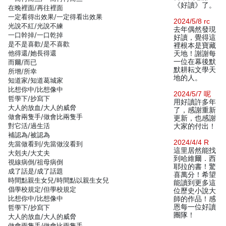
《好讀》了。
在晚裡面/再往裡面
一定看得出效果/一定得看出效果
2024/5/8 rc
光說不紅/光說不練
去年偶然發現
一口幹掉/一口乾掉
好讀，覺得這
是不是喜歡/是不喜歡
裡根本是寶藏
他得還/她長得還
天地！謝謝每
一位在幕後默
而爾/而已
默耕耘文學天
所增/所幸
地的人。
知道家/知道葛城家
比想你中/比想像中
2024/5/7 呢
哲學下/抄寫下
用好讀許多年
大人的放血/大人的威脅
了，感謝重新
做會兩隻手/做會比兩隻手
更新，也感謝
對它活/過生活
大家的付出！
補認為/被認為
2024/4/4 R
先當做看到/先當做沒看到
這里居然能找
大剋夫/大丈夫
到哈維爾．西
視線病倒/祖母病倒
耶拉的書！驚
成了話是/成了話題
喜萬分！希望
時間點親生女兒/時間點以親生女兒
能讀到更多這
倡學校規定/但學校規定
位歷史小說大
比想你中/比想像中
師的作品！感
恩每一位好讀
哲學下/抄寫下
團隊！
大人的放血/大人的威脅
做會兩隻手/做會比兩隻手