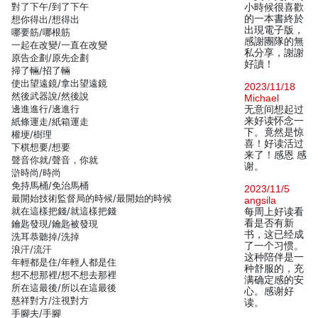
對了下午/到了下午
小時候很喜歡
的一本書終於
想你得出/想得出
出現電子版，
哪要筋/哪根筋
感謝團隊的無
一起在改變/一直在改變
私分享，謝謝
原告企劃/原先企劃
好讀！
掃了輛/招了輛
使出望遠鏡/拿出望遠鏡
2023/11/18
然後武器說/然後說
Michael
邊進進行/邊進行
无意间想起过
来好读怀念一
紙條運走/紙箱運走
下。竟然是惊
權埂/樹理
喜！好读活过
下棋想要/想要
来了！感恩 感
聲音你就/聲音，你就
谢。
滸時尚/時尚
免持馬桶/免治馬桶
2023/11/5
最開始技術監督局的時候/最開始的時候
angsila
就在這樣把錢/就這樣把錢
每周上好读看
看是否有新
鑰匙發現/鑰匙被發現
书，这已经成
洗耳恭聽掉/洗掉
了一个习惯。
浪汗/流汗
这种陪伴是一
年輕都是住/年輕人都是住
种舒服的，充
想不想那裡/想不想去那裡
满确定感的安
所在這最後/所以在這最後
心。感谢好
慈祥對方/注視對方
读。
手腳夫/手腳