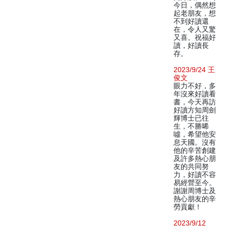
今日，偶然想
起老朋友，想
不到好讀還
在，令人又驚
又喜。祝福好
讀，好讀長
存。
2023/9/24 王
俊文
眼力不好，多
年沒來好讀看
書，今天再訪
好讀方知周劍
輝博士已往
生，不勝唏
噓，希望他安
息天國。沒有
他的辛苦創建
及許多熱心朋
友的共同努
力，好讀不容
易經營至今。
謝謝周博士及
熱心朋友的辛
勞貢獻！
2023/9/12