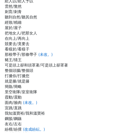
給人以/給人予以
雲然/鶩然
刺育/刺青
聽到自然/聽其自然
經致/精緻
屋於/屋子
把地女人/把那女人
在向上/再向上
競要去/竟要去
看樣於/看樣子
那根帶子/那條帶子
(未改。)
豬王/猜王
可是頭上卻和頭罩著/可是頭上卻罩著
整個頭腦/整個頭
打擾你/打擾您
就是滕/就是籐
簡賂/簡略
里空衛隊/皇室衛隊
霞動/震動
面肉/臉肉
(未改。)
宜跳/直跳
我知溫寶裕/我和溫寶裕
鋼簇/鋼鏃
友右/左右
紛檀/紛擅
(改成紛紜。)