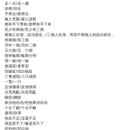
走一次/走一趟
排榜/排名
手裡去/那裡去
被人兇殺/被人謀殺
都有手下帶來/都帶有手下來
至少有兩個/至少有三個
兩個人在場，說法卻全…/三個人在場，而其中兩個人的說法卻全…
有兩個/有三個
另外一個/另外二個
五六個/五、六個
很有輪廊/輪廓分明
我一臉/他一臉
會議室/會客室
找破綻/找出破綻
三隻戒指/三只戒指
一隻/一只
反倒摟著/反倒偎得
兵荒馬亂/兵慌馬亂
鐵箭/鋼箭
牽涉他在內/把他牽涉在內
十分了解/十分不解
避彈/防彈
他並不足/這還不足
便是受不了/像是受不了
想到他/想以他