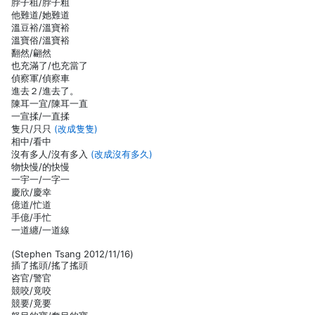
脖子租/脖子粗
他難道/她難道
溫豆裕/溫寶裕
溫寶俗/溫寶裕
翻然/翩然
也充滿了/也充當了
偵察軍/偵察車
進去２/進去了。
陳耳一宜/陳耳一直
一宣揉/一直揉
隻只/只只
(改成隻隻)
相中/看中
沒有多人/沒有多入
(改成沒有多久)
物快慢/的快慢
一宇一/一字一
慶欣/慶幸
億道/忙道
手億/手忙
一道纏/一道線
(Stephen Tsang 2012/11/16)
插了搖頭/搖了搖頭
咨官/警官
競咬/竟咬
競要/竟要