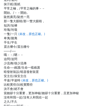
抹汗紙/面紙
平常之極，/平常之極的事－－
開始。/－－開始。
陡然廣亮/陡然一亮
那一隻大眼睛/那一雙大眼睛，
短誇/短褲
玲瑰/玲瓏
一隻/一只
(未改，原也正確。)
卑夷/鄙夷
乎生/平生
震古爍今/震古鑠今
───/──
哦－－/嗯－－
迫問/追問
少流傳/很少流傳
生命──維護/生命一樣維護
暗發射裝設/暗器發射裝置
安主任/保安主任
半途/半途時
(未改，原也正確。)
比較實些/比較實際些
決不會/絕不會
當她卻十分重要，更加神秘/她卻十分重要，且更加神秘
沒有和我一起/沒有人和我在一起
之久/不久
站起一一/站起－－