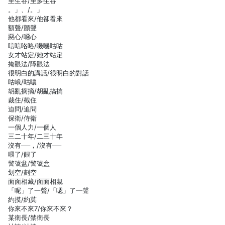
至生吞/至多生吞
。」、/。」
他都看來/他卻看來
額聲/顫聲
惡心/噁心
唁唁咯咯/嘰嘰咕咕
女才站定/她才站定
掩眼法/障眼法
很明白的講話/很明白的對話
咕峨/咕噥
胡亂摘摘/胡亂搞搞
裁住/截住
迫問/追問
保衛/侍衛
一個人力/一個人
三二十年/二三十年
沒有──，/沒有──
喂了/餵了
警號盆/警號盒
划空/劃空
面面相藏/面面相覷
「呢」了一聲/「嗯」了一聲
約摸/約莫
你來不來7/你來不來？
某衛長/禁衛長