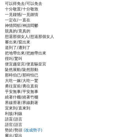
可以得免去/可以免去
十分敬置/十分敬致
一見鐘憾/一見鍾情
一定在/一直在
神情悶郁/神請悶鬱
競真的/竟真的
想退那個女人/想逼那個女人
審出來/竄出來
道到了/遭到了
把地帶出來/把她帶出來
徑叫/驚叫
便宜趨皇宮/便直驅皇宮
陡然展動/陡然顫動
那時伯已/那時怕已
大吃一嫁/大吃一驚
勇往宣前/勇往直前
乎安無事/平安無事
繞著什棚/繞著竹棚
界線滑著/界線劃著
宜來到/直來到
利簇/利鏃
語盲/語言
語官/語言
勢於/勢頭
(改成勢子)
審出/竄出