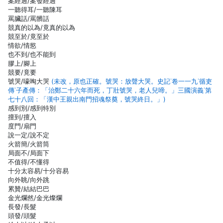
案經過/案發經過
一聽得耳/一聽陳耳
罵臟話/罵髒話
競真的以為/竟真的以為
競至於/竟至於
情欲/情慾
也不到/也不能到
膠上/腳上
競要/竟要
號哭/嚎啕大哭
(未改，原也正確。號哭：放聲大哭。史記˙卷一一九˙循吏
傳˙子產傳：「治鄭二十六年而死，丁壯號哭，老人兒啼。」三國演義˙第
七十八回：「漢中王親出南門招魂祭奠，號哭終日。」)
感到別/感到特別
擅到/擅入
度門/扇門
說一定/說不定
火箭簡/火箭筒
局面不/局面下
不值得/不懂得
十分太容易/十分容易
向外眺/向外跳
累贊/結結巴巴
金光爛然/金光燦爛
長發/長髮
頭發/頭髮