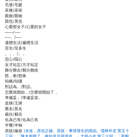
毛發/毛髮
巫種/巫術
眼臉/眼瞼
競也/竟也
心愛那女子/心愛的女子
───/──
──。/──
遺體生涼/遍體生涼
至生/至多生
。」、/。」
惡心/噁心
女才站定/方才站定
難分難合/難分難捨
怒，衝/怒衝
咕峨/咕噥
對話為。/對話。
怎麼就開始，/怎麼就開始了，
準備妥」/準備妥當」
皇牌/王牌
奠名/莫名
裁住/截住
化為已有/化為己有
半響/半晌
原故/緣故
(未改，原也正確。原故：事情發生的因由。儒林外史˙第五十
三回：「陳木南聽了，纔知道這個原故。」文明小史˙第三十回：「那般