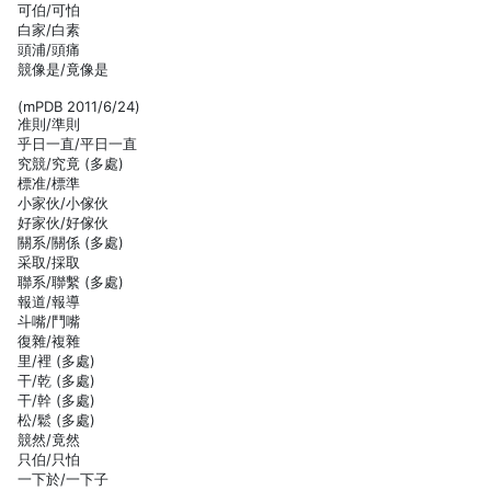
可伯/可怕
白家/白素
頭浦/頭痛
競像是/竟像是
(mPDB 2011/6/24)
准則/準則
乎日一直/平日一直
究競/究竟 (多處)
標准/標準
小家伙/小傢伙
好家伙/好傢伙
關系/關係 (多處)
采取/採取
聯系/聯繫 (多處)
報道/報導
斗嘴/鬥嘴
復雜/複雜
里/裡 (多處)
干/乾 (多處)
干/幹 (多處)
松/鬆 (多處)
競然/竟然
只伯/只怕
一下於/一下子