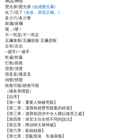
神請/神情
熒光屏/螢光屏
(改成螢光幕)
化了/花了
(未改，原也正確。)
多少只/多少隻
斑瀾/斑斕
嘎，/噯！
不一而是/不一而足
五臟進裂/五臟俱裂 五臟迸裂
左有/左右
─揚手/一揚手
乾扁/乾癟
打救/搭救
滑楚/清楚
滑直直/僵直直
俏聲/悄聲
快無可能/絕無可能
（補各章標題）
【自序】
【第一章：重要人物被兇殺】
【第二章：溫寶裕經歷兇殺案的經過】
【第三章：溫寶裕證供中令人難以接受之處】
【第四章：保安主任全然不同的說法】
【第五章：降頭師大展神威】
【第六章：藍絲姑娘】
【第七章：意亂情迷 失魂落魄】