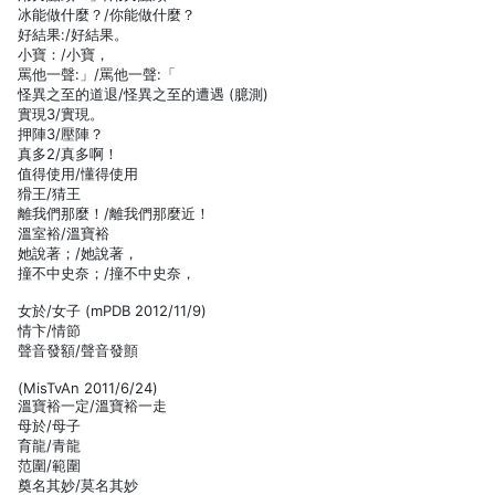
冰能做什麼？/你能做什麼？
好結果:/好結果。
小寶：/小寶，
罵他一聲:」/罵他一聲:「
怪異之至的道退/怪異之至的遭遇 (臆測)
實現3/實現。
押陣3/壓陣？
真多2/真多啊！
值得使用/懂得使用
猾王/猜王
離我們那麼！/離我們那麼近！
溫室裕/溫寶裕
她說著；/她說著，
撞不中史奈；/撞不中史奈，
女於/女子 (mPDB 2012/11/9)
情卞/情節
聲音發額/聲音發顫
(MisTvAn 2011/6/24)
溫寶裕一定/溫寶裕一走
母於/母子
育龍/青龍
范圍/範圍
奠名其妙/莫名其妙