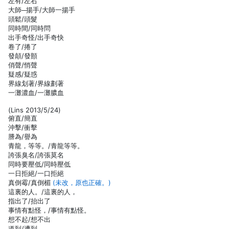
左有/左右
大師─揚手/大師一揚手
頭鬆/頭髮
同時間/同時問
出手奇怪/出手奇快
卷了/捲了
發顛/發顫
俏聲/悄聲
疑感/疑惑
界線划著/界線劃著
一灘濃血/一灘膿血
(Lins 2013/5/24)
俯直/簡直
沖擊/衝擊
謄為/譽為
青龍，等等。/青龍等等。
誇張臭名/誇張莫名
同時要壓低/同時壓低
一日拒絕/一口拒絕
真倒霉/真倒楣
(未改，原也正確。)
這裏的人。/這裏的人，
指出了/抬出了
事情有點怪，/事情有點怪。
想不起/想不出
道到/遭到