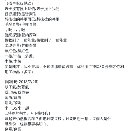
（依皇冠版勘誤）
幾乎沒有撞上我們/幾乎撞上我們
皆皆撕裂/盡皆撕裂
想拔槍的將軍而已/想拔槍的將軍
毛發直豎/毛髮直豎
，呢，/，嗯，
聲網探測/聲納探測
攝收到了一種能量/接收到了一種能量
出現奇景/共觀奇景
蔭紅色/赭紅色
一椿/一樁（多處）
木椿/木樁
要是剛才，我不在場，不知道那麼多過節，你利用了神蟲/要是剛才你利
用了神蟲（多字）
(邱應琦 2013/7/26)
鼓了氣/憋著氣
我已嚇/我也嚇
耳筒/聽筒
活劇/鬧劇
來一次/來一趟
…特殊的勢力。/(下接後段)
聽起來仍然很含糊？但也只能這樣，只要略想一想，這個人是什
麼身份，也就很容易明白。
倒霉/倒楣