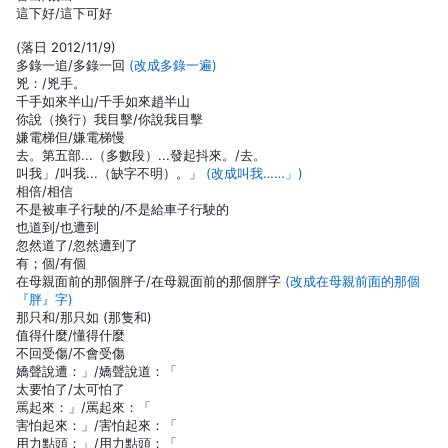
這下好/這下可好
(落日 2012/11/9)
多錄一追/多錄一回
(改成多錄一遍)
兇：/兇手。
千手如來半山/千手如來趙半山
你說（換行）我目擊/你說我目擊
嫌電梯但/嫌電梯慢
去。第五部...（多數段）...發起抖來。/去。
叫我」/叫我...（缺字不明）。」
(改成叫我……」)
相倍/相信
不是被車子行駛的/不是給車子行駛的
也道到/也遭到
忽然道了/忽然遭到了
有；個/有個
在母親面前的那個胖子/在母親面前的那個胖字
(改成在母親前面的那個
『胖』字)
那只和/那只如 (那隻和)
值得什麼/懂得什麼
不回受傷/不會受傷
嬌聲說遭：」/嬌聲說道：「
太要怕了/太可怕了
罵起來：」/罵起來：「
害怕起來：」/害怕起來：「
用力點頭：」/用力點頭：「