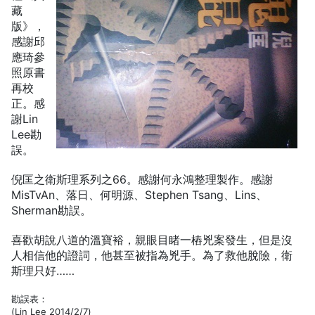
藏
版》，
感謝邱
應琦參
照原書
再校
正。感
謝Lin
Lee勘
誤。
倪匡之衛斯理系列之66。感謝何永鴻整理製作。感謝
MisTvAn、落日、何明源、Stephen Tsang、Lins、
Sherman勘誤。
喜歡胡說八道的溫寶裕，親眼目睹一樁兇案發生，但是沒
人相信他的證詞，他甚至被指為兇手。為了救他脫險，衛
斯理只好……
勘誤表：
(Lin Lee 2014/2/7)