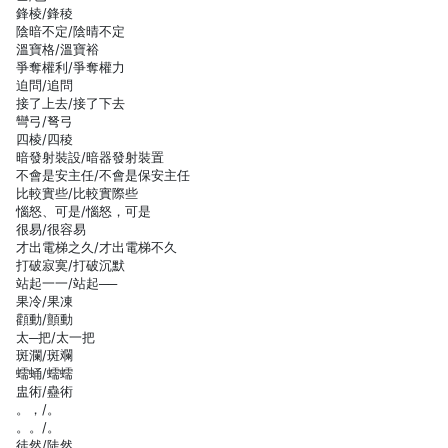
鋒棱/鋒稜
陰暗不定/陰晴不定
溫寶格/溫寶裕
爭奪權利/爭奪權力
迫問/追問
接了上去/接了下去
彎弓/弩弓
四棱/四稜
暗發射裝設/暗器發射裝置
不會是安主任/不會是保安主任
比較實些/比較實際些
惱怒、可是/惱怒，可是
很易/很容易
才出電梯之久/才出電梯不久
打破寂寞/打破沉默
站起一一/站起──
果冷/果凍
顴動/顫動
太─把/太一把
斑瀾/斑斕
蠕蛹/蠕蠕
盅術/蠱術
。，/。
。。/。
徒然/陡然