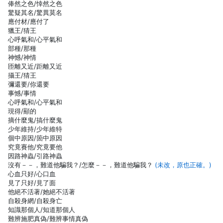
俸然之色/悻然之色
驚疑其名/驚異莫名
應付材/應付了
獵王/猜王
心呼氣和/心平氣和
部種/那種
神憾/神情
匝離又近/距離又近
攝王/猜王
彌還要/你還要
事憾/事情
心呼氣和/心平氣和
現得/顯的
摘什麼鬼/搞什麼鬼
少年維持/少年維特
個中原因/箇中原因
究竟賽他/究竟要他
因路神蟲/引路神蟲
沒有－－，難道他騙我？/怎麼－－，難道他騙我？
(未改，原也正確。)
心血只好/心口血
見了只好/見了面
他絕不活著/她絕不活著
自殺身網/自殺身亡
知識那個人/知道那個人
難辨施肥真偽/難辨事情真偽