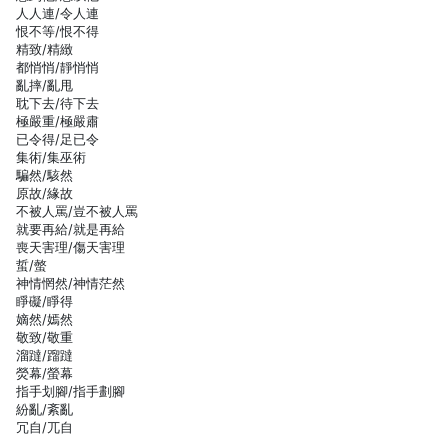
人人連/令人連
恨不等/恨不得
精致/精緻
都悄悄/靜悄悄
亂摔/亂甩
耽下去/待下去
極嚴重/極嚴肅
已令得/足已令
集術/集巫術
騙然/駭然
原故/緣故
不被人罵/豈不被人罵
就要再給/就是再給
喪天害理/傷天害理
蜇/螫
神情惘然/神情茫然
睜礙/睜得
嫡然/嫣然
敬致/敬重
溜躂/蹓躂
熒幕/螢幕
指手划腳/指手劃腳
紛亂/紊亂
冗自/兀自