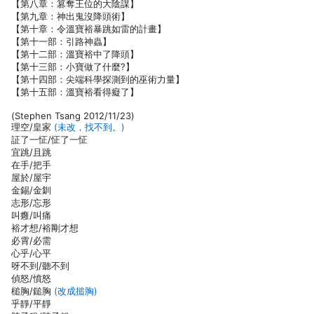
【第八章：篡奪王位的大陰謀】
【第九章：神出鬼沒降頭術】
【第十章：令溫寶裕暴跳如雷的計畫】
【第十一部：引路神蟲】
【第十二部：溫寶裕中了降頭】
【第十三部：小寶做了什麼?】
【第十四部：尖端科學探測到的巫術力量】
【第十五部：溫寶裕看得癡了】
(Stephen Tsang 2012/11/23)
理空/皇家
(未改，找不到。)
証了一怔/怔了一怔
宜跳/且跳
在手/把手
屋於/屋宇
金錫/金釧
志形/忘形
叫癰/叫痛
裕才想/裕剛才想
必霄/必需
心乎/心平
呀不到/聽不到
偵怒/憤怒
槌胸/鎚胸
(改成搥胸)
乎靜/平靜