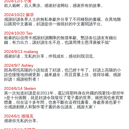
2024/12/3 小黄
前人栽树，后人乘凉。感谢好读网站，感谢所有的故事。
2024/10/22 蘇菲
感謝好讀各界人士的無私奉獻并分享了不同種類的書藏。在異地難
以購買中文書籍，好讀提供一個很好的中文書閱讀平台。
2024/10/20 Tao
粗暴的以信用卡感謝好讀團隊的無償奉獻。懇請各位讀友有錢出
錢，有力出力，讓好讀生生不息，也讓周博士恩澤廣被不熄°
2024/9/13 maliang
感谢好读，无私的分享，伴我成长，感动到我泪流。
2024/9/7 Ashley
因為尋找高陽的小說知道了好讀，也已經十年了。好讀上高陽的小
說也慢慢地持續更新，越來越全，而且質量上佳，值得珍藏。感謝
好讀！感謝校對者！
2024/6/14 Skelen
第一次知道好讀是在2011年，還記得那時身在外國的我要找<那些年
>是十分困難，就是好讀令我發現了電子書的世界。雖然我也會買實
體書，但在這十多年間，也會不斷在這裡找書看。身處香港也要十
分感謝創辦人和製作電子書的各位讀友，感謝大家！
2024/6/1 德瑞克
感谢你无私的分享。