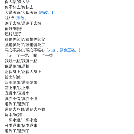
保人話/像人話
你不快去/你快去
大是著急/大似著急
(未改。)
耽/待
(未改。)
為了去煉/是為了去煉
伺好/剛好
屋於/屋子
很伯你師父/很怕你師父
臟也臟死了/髒也髒死了
惡心不惡心/噁心不噁心
(未改，原也正確。)
「昭」了一聲/「嗯」了一聲
我競一點/我竟一點
像是伯/像是怕
兩個身上/兩個人身上
拾出/抬出
回腸蕩氣/迴腸蕩氣
謂上車/快上車
宜貫串/直貫串
真弄不借/真弄不懂
道到了/遭到了
道到大危難/遭到大危難
屍本/屍體
一勞水運/一勞永逸
舍本逐末/捨本逐末
道到了/遭到了