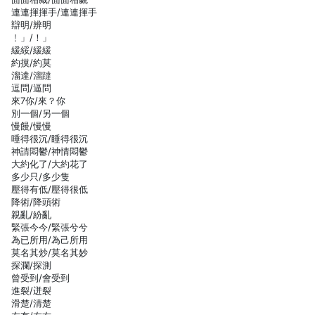
連連揮揮手/連連揮手
辯明/辨明
﹗」/！」
緩綏/緩緩
約摸/約莫
溜達/溜躂
逗問/逼問
來7你/來？你
別一個/另一個
慢饅/慢慢
唾得很沉/睡得很沉
神請悶鬱/神情悶鬱
大約化了/大約花了
多少只/多少隻
壓得有低/壓得很低
降術/降頭術
親亂/紛亂
緊張今今/緊張兮兮
為已所用/為己所用
莫名其炒/莫名其妙
探瀾/探測
曾受到/會受到
進裂/迸裂
滑楚/清楚