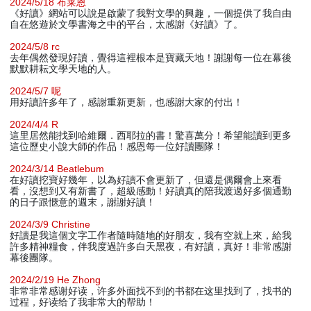
2024/5/18 布莱恩
《好讀》網站可以說是啟蒙了我對文學的興趣，一個提供了我自由
自在悠遊於文學書海之中的平台，太感謝《好讀》了。
2024/5/8 rc
去年偶然發現好讀，覺得這裡根本是寶藏天地！謝謝每一位在幕後
默默耕耘文學天地的人。
2024/5/7 呢
用好讀許多年了，感謝重新更新，也感謝大家的付出！
2024/4/4 R
這里居然能找到哈維爾．西耶拉的書！驚喜萬分！希望能讀到更多
這位歷史小說大師的作品！感恩每一位好讀團隊！
2024/3/14 Beatlebum
在好讀挖寶好幾年，以為好讀不會更新了，但還是偶爾會上來看
看，沒想到又有新書了，超級感動！好讀真的陪我渡過好多個通勤
的日子跟愜意的週末，謝謝好讀！
2024/3/9 Christine
好讀是我這個文字工作者隨時隨地的好朋友，我有空就上來，給我
許多精神糧食，伴我度過許多白天黑夜，有好讀，真好！非常感謝
幕後團隊。
2024/2/19 He Zhong
非常非常感谢好读，许多外面找不到的书都在这里找到了，找书的
过程，好读给了我非常大的帮助！