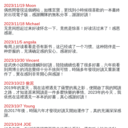
2023/11/19 Moon
偶然間發現這個網站，如獲至寶，更找到小時候很喜歡的一本書終
於出現電子版，感謝團隊的無私分享，謝謝好讀！
2023/11/18 Michael
无意间想起过来好读怀念一下。竟然是惊喜！好读活过来了！感恩
感谢。
2023/11/5 angsila
每周上好读看看是否有新书，这已经成了一个习惯。这种陪伴是一
种舒服的，充满确定感的安心。感谢好读。
2023/10/30 Vincent
從武俠小說開始接觸到好讀，陸陸續續也看了很多好書，六年前看
到周博士的消息覺得十分不捨與可惜，時隔多年發現好讀又重新運
作了，實在感到非常開心與感謝！
2023/10/23 偷泥
2019年的某天，我在這裡遇見了薩豐的風之影，便開啟了我的閱讀
之路，才知道原來閱讀是一件多麼快樂的事情。2023年的今天，我
依然在這裡遇見一本本的好書，真心感謝好讀！
2023/10/7 Young
自2017年後，時隔六年才發現好讀又開始運作了，真的充滿深深感
謝。
2023/10/4 JOE