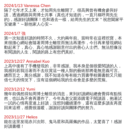
2024/1/13 Vanessa Chen
隔了七年才又上來，才知周先生離開了。很高興曾有機會參與好
讀，透過網路與周博士共事（真也才知道的，一直只稱呼周先生
的)，感謝好讀團隊！也和過去一樣，給周先生的文末＂祝您闔家平
安健康＂～願他家人心安～
2024/1/7 強
第一次知道好讀的時間不久，大約兩年前。當時常在這裡挖寶，本
來很擔心網站會隨著周博士離世而無法再運作，今日再來發現網站
動起來了，真心、真心地感謝願意付出的善心人士們。無法想像沒
有閱讀的人生，閱讀的路上有您們真好。
2023/12/27 Annabel Kuo
上高中後有了手機發現的，非常感謝。我本身是個很愛閱讀的人，
我感到若我活著而不去欣賞這一種人類的藝術那將毫無意義可言。
總而言之，萬分感謝，我不知道在每有能力買書學校圖書館又只能
借七天的情況下，沒有這個網站我的生命會是多麼的荒蕪。
2023/12/12 Yumi
幾年前偶然得知周博士離世的消息，來到好讀網站總會覺得有點悵
然，也以為不會再運作了。今年為老父親添購電子閱讀器，抱著試
一試的心情再度連上好讀，沒想到繼續運作，還有這麼多讀友再度
回來這裡，感覺很溫暖，謝謝好讀與團隊們的努力。
2023/11/27 Helios
能在这里发现赤川次郎、鬼马星和高羅佩的作品，太驚喜了！感謝
好讀書櫃！