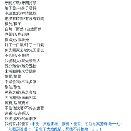
牙關打戰/牙關打顫
嬸子發抖/身子發抖
申請尷尬/神情尷尬
也沒有時間/有沒有時間
樣於/樣子
自然『而然 /自然而然
見帶她/見到她
循這她/循著她
好了一口氣/呼了一口氣
你先回家去/妳先回家去
不合吧/不會吧
我發制人/我先發制人
難分難舍/難分難捨
未漸聽到/未曾聽到
憎景/情景
不遑會讓/不遑多讓
別伯/別怕
鼻為之酸/為之鼻酸
面面相識/面面相覷
溫寶播/溫寶裕
不住他說著/不停的說著
這番活/這番話
然後朋友/然而朋友
我罰誓/我發誓
(未改，原也正確。罰誓：發誓。初刻拍案驚奇˙卷十七：
「知觀罰誓道：『若負了大娘此情，死後不得棺殮！』」)