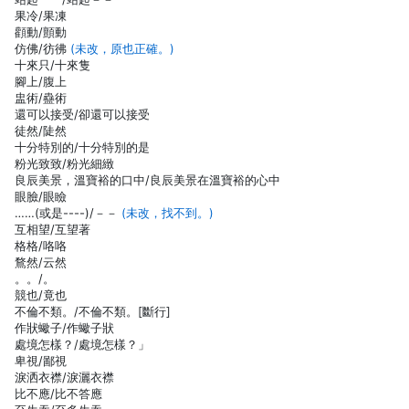
果冷/果凍
顴動/顫動
仿佛/彷彿
(未改，原也正確。)
十來只/十來隻
腳上/腹上
盅術/蠱術
還可以接受/卻還可以接受
徒然/陡然
十分特別的/十分特別的是
粉光致致/粉光細緻
良辰美景，溫寶裕的口中/良辰美景在溫寶裕的心中
眼臉/眼瞼
……(或是----)/－－
(未改，找不到。)
互相望/互望著
格格/咯咯
鶩然/云然
。。/。
競也/竟也
不倫不類。/不倫不類。[斷行]
作狀蠍子/作蠍子狀
處境怎樣？/處境怎樣？」
卑視/鄙視
淚洒衣襟/淚灑衣襟
比不應/比不答應