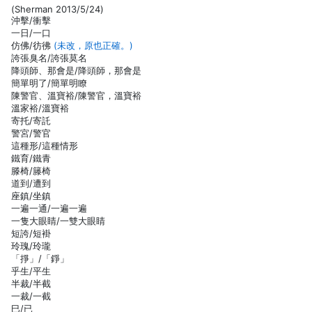
(Sherman 2013/5/24)
沖擊/衝擊
一日/一口
仿佛/彷彿
(未改，原也正確。)
誇張臭名/誇張莫名
降頭師、那會是/降頭師，那會是
簡單明了/簡單明瞭
陳警官、溫寶裕/陳警官，溫寶裕
溫家裕/溫寶裕
寄托/寄託
警宮/警官
這種形/這種情形
鐵育/鐵青
滕椅/籐椅
道到/遭到
座鎮/坐鎮
一遍一通/一遍一遍
一隻大眼睛/一雙大眼睛
短誇/短褂
玲瑰/玲瓏
「掙」/「錚」
乎生/平生
半裁/半截
一裁/一截
巳/已