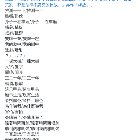
荒亂，都是法律不講究的原故。」亦作「緣故」。)
推測一一下/推測一下
熟穩/熟稔
身子一在車廂/身子──在車廂
捕著/捕捉
抵御/抵禦
雙腳一並/雙腳一蹬
我的肋中/我的腦中
進射/迸射
？」，/？」
一裸大樹/一棵大樹
只字/隻字
聞哼/悶哼
三二十年/二三十年
楊眉/揚眉
這只甲蟲/這隻甲蟲
顯示生活/現實生活
發抖臉色/發抖，臉色
為什嚇我/為什麼嚇我
害伯/害怕
令陳嚇了/令陳耳嚇了
隨著時間而加/隨著時間而增加
聽到的怒吼聲/聽到我的怒吼聲
千百萬語/千言萬語
面面相藏/面面相覷