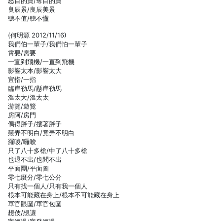
怒目的寶/奪目的寶
良辰景/良辰美景
聽不值/聽不懂
(何明源 2012/11/16)
我們伯一輩子/我們怕一輩子
霄要/需要
一宣到飛機/一直到飛機
影響太本/影響太大
宜指/一指
臨崖勒馬/懸崖勒馬
溫太大/溫太太
游覽/遊覽
房阿/房門
偶得胖子/摟著胖子
競弄不明白/竟弄不明白
羅唆/囉唆
只了八十多槍/中了八十多槍
也退不出/也問不出
平面團/平面圖
零七麼分/零七公分
只有找一個人/只有我一個人
根本可能藏在身上/根本不可能藏在身上
軍官眼圍/軍官包圍
想伎/想讓