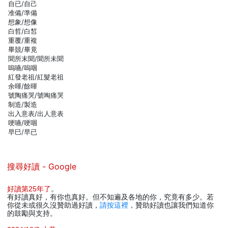
自已/自己
准備/準備
想象/想像
白哲/白皙
重覆/重複
畢競/畢竟
聞所末聞/聞所未聞
嗚嚥/嗚咽
紅發老祖/紅髮老祖
余暉/餘暉
號陶痛哭/號啕痛哭
制造/製造
出入意表/出人意表
哽嚥/哽咽
早巳/早已
搜尋好讀 - Google
好讀第25年了
。
有好讀真好，有你也真好。但不知遍及各地的你，究竟有多少。若
你從未或很久沒贊助過好讀，
請按這裡
，贊助好讀也讓我們知道你
的鼓勵與支持。