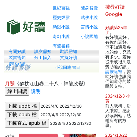
搜尋好讀 -
世紀百強
隨身智囊
Google
歷史煙雲
武俠小說
懸疑小說
言情小說
好讀第25年
了
。
奇幻小說
小說園地
有好讀真好，
有你也真好。
有聲書籍
但不知遍及各
有關好讀
讀友需知
勘誤需知
地的你，究竟
有多少。若你
製書需知
分工輸入
支持好讀
從未或很久沒
聯絡好讀
贊助過好讀，
小說園地 書目
請按這裡
，贊
助好讀也讓我
們知道你的鼓
月關
《醉枕江山卷二十八：神龍政變》
勵與支持。
說明
2024/12/3 小
黄
前人栽树，后
2023/4/6 2022/12/30
人乘凉。感谢
2023/4/6 2022/12/30
好读网站，感
谢所有的故
2023/4/6 2022/12/30
事。
2024/10/22
好讀