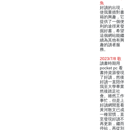
魚
好讀的出現，
使我重措對書
籍的興趣，它
提供了一個便
利的途徑來發
掘好書，希望
這個網站能繼
續為其他有興
趣的讀者服
務。
2023/7/8 歌
讀書時期用
pocket pc 看
書持資源發現
了好讀，然後
好讀一直陪伴
我至大學畢業
然後踏足社
會。雖然工作
事忙，但是上
好讀網閒逛看
黃河散文已成
一種習慣，直
至發現好讀不
再更新，繼而
停站，再從別