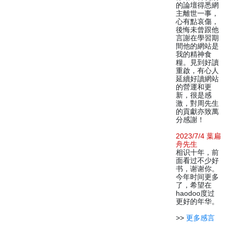
的論壇得悉網
主離世一事，
心有點哀傷，
後悔未曾跟他
言謝在學習期
間他的網站是
我的精神食
糧。見到好讀
重啟，有心人
延續好讀網站
的營運和更
新，很是感
激，對周先生
的貢獻亦致萬
分感謝！
2023/7/4 葉扁
舟先生
相识十年，前
面看过不少好
书，谢谢你。
今年时间更多
了，希望在
haodoo度过
更好的年华。
>>
更多感言