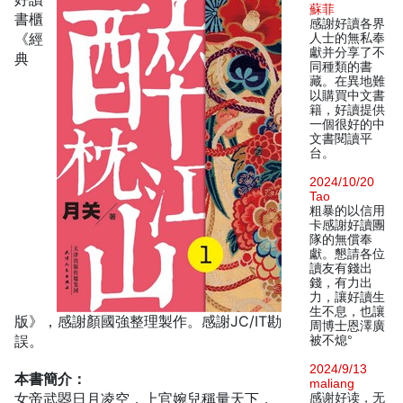
蘇菲
書櫃
感謝好讀各界
《經
人士的無私奉
獻并分享了不
典
同種類的書
藏。在異地難
以購買中文書
籍，好讀提供
一個很好的中
文書閱讀平
台。
2024/10/20
Tao
粗暴的以信用
卡感謝好讀團
隊的無償奉
獻。懇請各位
讀友有錢出
錢，有力出
力，讓好讀生
生不息，也讓
版》，感謝顏國強整理製作。感謝JC/IT勘
周博士恩澤廣
誤。
被不熄°
2024/9/13
本書簡介：
maliang
女帝武曌日月凌空，上官婉兒稱量天下，
感谢好读，无