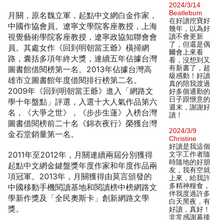
2024/3/14
Beatlebum
月關，原名魏立軍，起點中文網白金作家，
在好讀挖寶好
中國作協會員。遼寧文學院客座教授，上海
幾年，以為好
視覺藝術學院客座教授，遼寧政協知聯會會
讀不會更新
了，但還是偶
員。其處女作《回到明朝當王爺》橫掃網
爾會上來看
路，囊括多項年終大獎，連續五年佔據台灣
看，沒想到又
有新書了，超
圖書館借閱榜第一名。2013年佔據台灣高
級感動！好讀
雄市立圖書館年度借閱排行榜第二名。
真的陪我渡過
2009年《回到明朝當王爺》進入「網路文
好多個通勤的
日子跟愜意的
學十年盤點」評選，入選十大人氣作品第六
週末，謝謝好
名，《大爭之世》，《步步生蓮》入榜台灣
讀！
圖書借閱榜前二十名《錦衣夜行》榮獲台灣
2024/3/9
金石堂銷量第一名。
Christine
好讀是我這個
2011年至2012年，月關連續兩屆分別獲得
文字工作者隨
時隨地的好朋
起點中文網金鍵盤獎年度作家和年度作品兩
友，我有空就
項冠軍。2013年，月關獲得由莫言頒發的
上來，給我許
多精神糧食，
中國移動手機閱讀基地和閱讀榜中榜網路文
伴我度過許多
學新作獎及「全民奧斯卡」創新網路文學
白天黑夜，有
獎。
好讀，真好！
非常感謝幕後