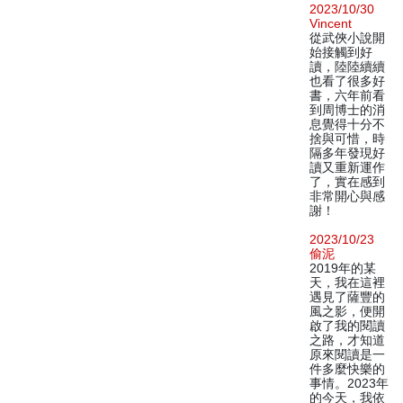
2023/10/30
Vincent
從武俠小說開
始接觸到好
讀，陸陸續續
也看了很多好
書，六年前看
到周博士的消
息覺得十分不
捨與可惜，時
隔多年發現好
讀又重新運作
了，實在感到
非常開心與感
謝！
2023/10/23
偷泥
2019年的某
天，我在這裡
遇見了薩豐的
風之影，便開
啟了我的閱讀
之路，才知道
原來閱讀是一
件多麼快樂的
事情。2023年
的今天，我依