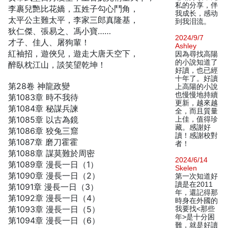
私的分享，伴
李裹兒艷比花嬌，五姓子勾心鬥角，
我成长，感动
太平公主難太平，李家三郎真隆基，
到我泪流。
狄仁傑、張易之、馮小寶……
2024/9/7
才子、佳人、屠狗輩！
Ashley
紅袖招，遊俠兒，遊走大唐天空下，
因為尋找高陽
的小說知道了
醉臥枕江山，談笑望乾坤！
好讀，也已經
十年了。好讀
第28卷 神龍政變
上高陽的小說
也慢慢地持續
第1083章 時不我待
更新，越來越
第1084章 秘謀兵諫
全，而且質量
第1085章 以古為鏡
上佳，值得珍
藏。感謝好
第1086章 狡兔三窟
讀！感謝校對
第1087章 磨刀霍霍
者！
第1088章 謀莫難於周密
2024/6/14
第1089章 漫長一日（1）
Skelen
第1090章 漫長一日（2）
第一次知道好
讀是在2011
第1091章 漫長一日（3）
年，還記得那
第1092章 漫長一日（4）
時身在外國的
第1093章 漫長一日（5）
我要找<那些
年>是十分困
第1094章 漫長一日（6）
難，就是好讀