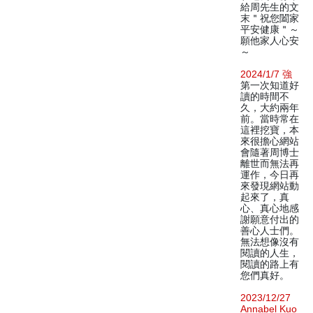
給周先生的文
末＂祝您闔家
平安健康＂～
願他家人心安
～
2024/1/7 強
第一次知道好
讀的時間不
久，大約兩年
前。當時常在
這裡挖寶，本
來很擔心網站
會隨著周博士
離世而無法再
運作，今日再
來發現網站動
起來了，真
心、真心地感
謝願意付出的
善心人士們。
無法想像沒有
閱讀的人生，
閱讀的路上有
您們真好。
2023/12/27
Annabel Kuo