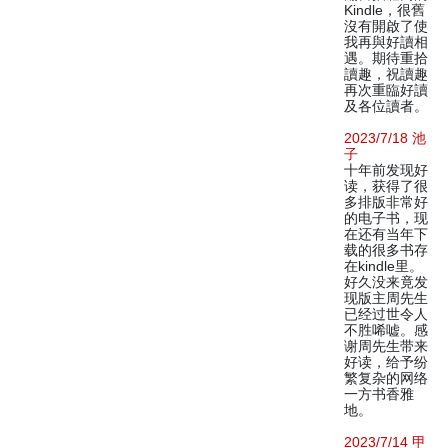
Kindle，很舊
沒有開啟了使
我再與好讀相
遇。期待重拾
讀趣，祝讀趣
再次重臨好讀
及各位讀者。
2023/7/18 池
子
十年前发现好
读，获得了很
多排版非常好
的电子书，现
在还有当年下
载的很多书存
在kindle里。
好久没来竟发
现版主周先生
已经过世令人
不胜唏嘘。感
谢周先生带来
好读，给予纷
繁复杂的网络
一方书香雅
地。
2023/7/14 甲