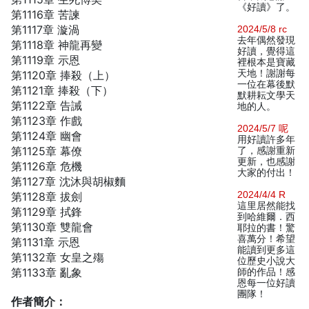
《好讀》了。
第1116章 苦諫
第1117章 漩渦
2024/5/8 rc
去年偶然發現
第1118章 神龍再變
好讀，覺得這
第1119章 示恩
裡根本是寶藏
天地！謝謝每
第1120章 捧殺（上）
一位在幕後默
第1121章 捧殺（下）
默耕耘文學天
第1122章 告誡
地的人。
第1123章 作戲
2024/5/7 呢
第1124章 幽會
用好讀許多年
第1125章 幕僚
了，感謝重新
更新，也感謝
第1126章 危機
大家的付出！
第1127章 沈沐與胡椒麵
2024/4/4 R
第1128章 拔劍
這里居然能找
第1129章 拭鋒
到哈維爾．西
第1130章 雙龍會
耶拉的書！驚
喜萬分！希望
第1131章 示恩
能讀到更多這
第1132章 女皇之殤
位歷史小說大
第1133章 亂象
師的作品！感
恩每一位好讀
團隊！
作者簡介：