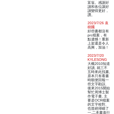
富翁。感謝好
讀和各位讓好
讀變得更好，
讚。
2023/7/26 袁
樹國
好些書都沒有
prc檔案，有
點遺憾！重新
上架還是令人
高興，加油！
2023/7/20
KYLESONG
大概2010知道
好讀, 就三不
五時來此找書,
原本只有看書
時順便回報一
些文字勘誤,
後來2015開始
幫忙周博士製
作電子書, 主
要是OCR檔案
的文字校對,
也曾經掃瞄了
一,二本書進行