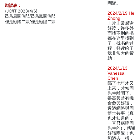
團隊。
勘誤表：
(JC/IT 2023/4/6)
2024/2/19 He
己爲風閣侍郎/己爲鳳閣侍郎
Zhong
僅是顯陷二宗/僅是顯隱二宗
非常非常感谢
好读，许多外
面找不到的书
都在这里找到
了，找书的过
程，好读给了
我非常大的帮
助！
2024/1/13
Vanessa
Chen
隔了七年才又
上來，才知周
先生離開了。
很高興曾有機
會參與好讀，
透過網路與周
博士共事（真
也才知道的，
一直只稱呼周
先生的)，感謝
好讀團隊！也
和過去一樣，