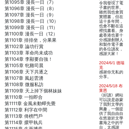
第1095章 漫長一日（7）
令我發現了電
子書的世界。
第1096章 漫長一日（8）
雖然我也會買
第1097章 漫長一日（9）
實體書，但在
第1098章 漫長一日（10）
這十多年間，
也會不斷在這
第1099章 漫長一日（11）
裡找書看。身
第1100章 漫長一日（12）
處香港也要十
第1101章 排排坐，分果果
分感謝創辦人
和製作電子書
第1102章 論功行賞
的各位讀友，
第1103章 革命尚未成功
感謝大家！
第1104章 李顯要自強！
2024/6/1 德瑞
第1105章 牝雞司晨
克
第1106章 天下共逐之
感谢你无私的
分享。
第1107章 風起雲湧
第1108章 微服私訪
2024/5/18 布
第1109章 天上掉下個林妹妹
莱恩
《好讀》網站
第1110章 一拍即合
可以說是啟蒙
第1111章 金風未動蟬先覺
了我對文學的
興趣，一個提
第1112章 利字在中間
供了我自由自
第1113章 倚榜門戶
在悠遊於文學
第1114章 擐甲執兵
書海之中的平
台，太感謝
第1115章 生死博奕