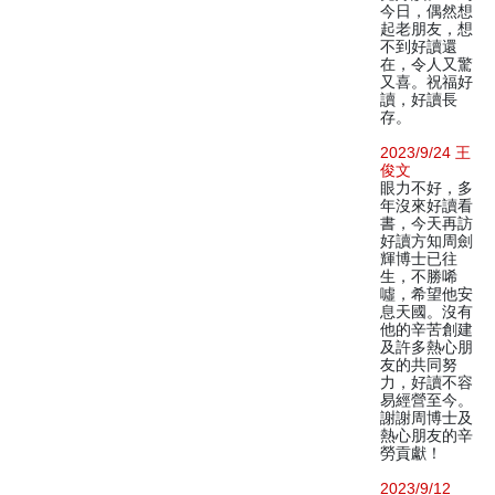
今日，偶然想
起老朋友，想
不到好讀還
在，令人又驚
又喜。祝福好
讀，好讀長
存。
2023/9/24 王
俊文
眼力不好，多
年沒來好讀看
書，今天再訪
好讀方知周劍
輝博士已往
生，不勝唏
噓，希望他安
息天國。沒有
他的辛苦創建
及許多熱心朋
友的共同努
力，好讀不容
易經營至今。
謝謝周博士及
熱心朋友的辛
勞貢獻！
2023/9/12