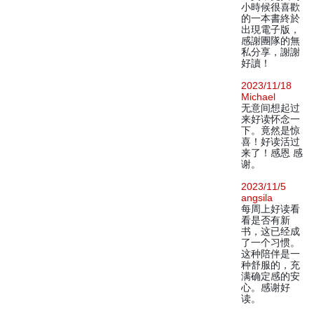
小時候很喜歡
的一本書終於
出現電子版，
感謝團隊的無
私分享，謝謝
好讀！
2023/11/18
Michael
无意间想起过
来好读怀念一
下。竟然是惊
喜！好读活过
来了！感恩 感
谢。
2023/11/5
angsila
每周上好读看
看是否有新
书，这已经成
了一个习惯。
这种陪伴是一
种舒服的，充
满确定感的安
心。感谢好
读。