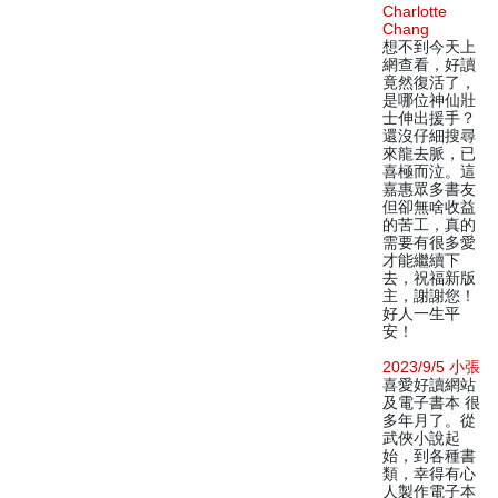
Charlotte
Chang
想不到今天上
網查看，好讀
竟然復活了，
是哪位神仙壯
士伸出援手？
還沒仔細搜尋
來龍去脈，已
喜極而泣。這
嘉惠眾多書友
但卻無啥收益
的苦工，真的
需要有很多愛
才能繼續下
去，祝福新版
主，謝謝您！
好人一生平
安！
2023/9/5 小張
喜愛好讀網站
及電子書本 很
多年月了。從
武俠小說起
始，到各種書
類，幸得有心
人製作電子本