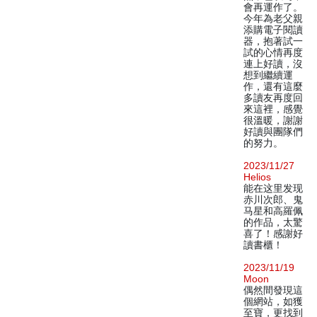
會再運作了。
今年為老父親
添購電子閱讀
器，抱著試一
試的心情再度
連上好讀，沒
想到繼續運
作，還有這麼
多讀友再度回
來這裡，感覺
很溫暖，謝謝
好讀與團隊們
的努力。
2023/11/27
Helios
能在这里发现
赤川次郎、鬼
马星和高羅佩
的作品，太驚
喜了！感謝好
讀書櫃！
2023/11/19
Moon
偶然間發現這
個網站，如獲
至寶，更找到