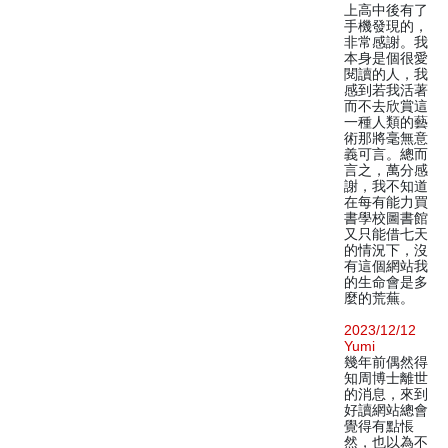
上高中後有了
手機發現的，
非常感謝。我
本身是個很愛
閱讀的人，我
感到若我活著
而不去欣賞這
一種人類的藝
術那將毫無意
義可言。總而
言之，萬分感
謝，我不知道
在每有能力買
書學校圖書館
又只能借七天
的情況下，沒
有這個網站我
的生命會是多
麼的荒蕪。
2023/12/12
Yumi
幾年前偶然得
知周博士離世
的消息，來到
好讀網站總會
覺得有點悵
然，也以為不