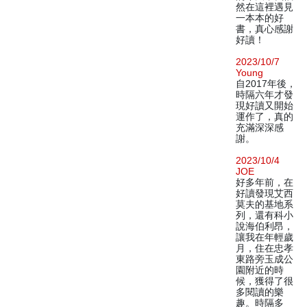
然在這裡遇見
一本本的好
書，真心感謝
好讀！
2023/10/7
Young
自2017年後，
時隔六年才發
現好讀又開始
運作了，真的
充滿深深感
謝。
2023/10/4
JOE
好多年前，在
好讀發現艾西
莫夫的基地系
列，還有科小
說海伯利昂，
讓我在年輕歲
月，住在忠孝
東路旁玉成公
園附近的時
候，獲得了很
多閱讀的樂
趣。時隔多