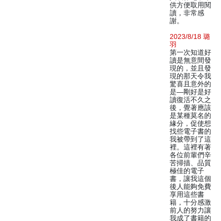
供方便取用閱
讀，非常感
謝。
2023/8/18 璐
羽
第一次知道好
讀是無意間發
現的，並且發
現的那天令我
驚喜且意外的
是—剛好是好
讀復活不久之
後，覺著應該
是某種莫名的
緣分，促使想
找些電子書的
我被帶到了這
裡。這裡有著
各位前輩們辛
苦掃描、品質
極佳的電子
書，讓我這個
後人能夠免費
享用這些書
籍，十分感激
前人的努力讓
我成了書籍的