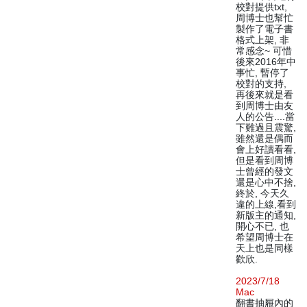
校對提供txt,
周博士也幫忙
製作了電子書
格式上架, 非
常感念~ 可惜
後來2016年中
事忙, 暫停了
校對的支持,
再後來就是看
到周博士由友
人的公告....當
下難過且震驚,
雖然還是偶而
會上好讀看看,
但是看到周博
士曾經的發文
還是心中不捨,
終於, 今天久
違的上線,看到
新版主的通知,
開心不已, 也
希望周博士在
天上也是同樣
歡欣.
2023/7/18
Mac
翻書抽屜內的