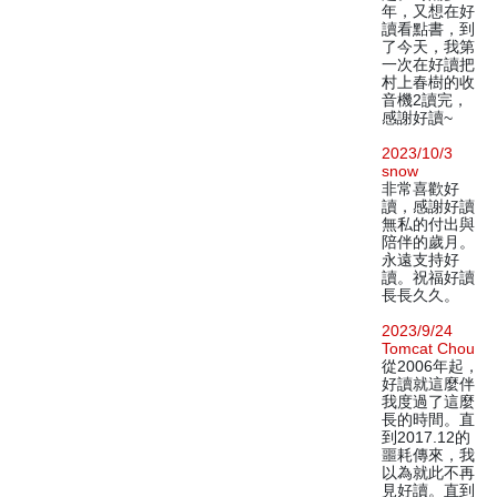
年，又想在好
讀看點書，到
了今天，我第
一次在好讀把
村上春樹的收
音機2讀完，
感謝好讀~
2023/10/3
snow
非常喜歡好
讀，感謝好讀
無私的付出與
陪伴的歲月。
永遠支持好
讀。祝福好讀
長長久久。
2023/9/24
Tomcat Chou
從2006年起，
好讀就這麼伴
我度過了這麼
長的時間。直
到2017.12的
噩耗傳來，我
以為就此不再
見好讀。直到