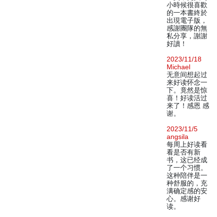
小時候很喜歡
的一本書終於
出現電子版，
感謝團隊的無
私分享，謝謝
好讀！
2023/11/18
Michael
无意间想起过
来好读怀念一
下。竟然是惊
喜！好读活过
来了！感恩 感
谢。
2023/11/5
angsila
每周上好读看
看是否有新
书，这已经成
了一个习惯。
这种陪伴是一
种舒服的，充
满确定感的安
心。感谢好
读。