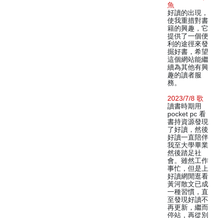
魚
好讀的出現，
使我重措對書
籍的興趣，它
提供了一個便
利的途徑來發
掘好書，希望
這個網站能繼
續為其他有興
趣的讀者服
務。
2023/7/8 歌
讀書時期用
pocket pc 看
書持資源發現
了好讀，然後
好讀一直陪伴
我至大學畢業
然後踏足社
會。雖然工作
事忙，但是上
好讀網閒逛看
黃河散文已成
一種習慣，直
至發現好讀不
再更新，繼而
停站，再從別