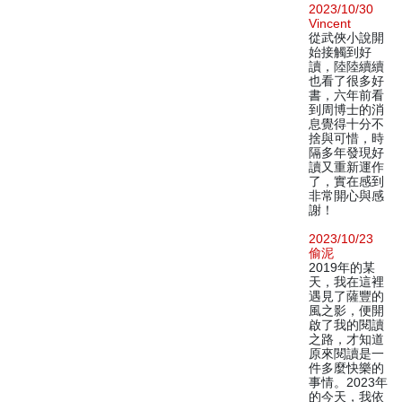
2023/10/30
Vincent
從武俠小說開
始接觸到好
讀，陸陸續續
也看了很多好
書，六年前看
到周博士的消
息覺得十分不
捨與可惜，時
隔多年發現好
讀又重新運作
了，實在感到
非常開心與感
謝！
2023/10/23
偷泥
2019年的某
天，我在這裡
遇見了薩豐的
風之影，便開
啟了我的閱讀
之路，才知道
原來閱讀是一
件多麼快樂的
事情。2023年
的今天，我依