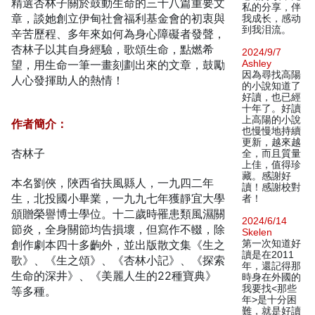
精選杏林子關於鼓動生命的三十八篇重要文
私的分享，伴
章，談她創立伊甸社會福利基金會的初衷與
我成长，感动
到我泪流。
辛苦歷程、多年來如何為身心障礙者發聲，
杏林子以其自身經驗，歌頌生命，點燃希
2024/9/7
望，用生命一筆一畫刻劃出來的文章，鼓勵
Ashley
因為尋找高陽
人心發揮助人的熱情！
的小說知道了
好讀，也已經
十年了。好讀
上高陽的小說
作者簡介：
也慢慢地持續
更新，越來越
杏林子
全，而且質量
上佳，值得珍
藏。感謝好
本名劉俠，陜西省扶風縣人，一九四二年
讀！感謝校對
生，北投國小畢業，一九九七年獲靜宜大學
者！
頒贈榮譽博士學位。十二歲時罹患類風濕關
2024/6/14
節炎，全身關節均告損壞，但寫作不輟，除
Skelen
創作劇本四十多齣外，並出版散文集《生之
第一次知道好
讀是在2011
歌》、《生之頌》、《杏林小記》、《探索
年，還記得那
生命的深井》、《美麗人生的22種寶典》
時身在外國的
我要找<那些
等多種。
年>是十分困
難，就是好讀