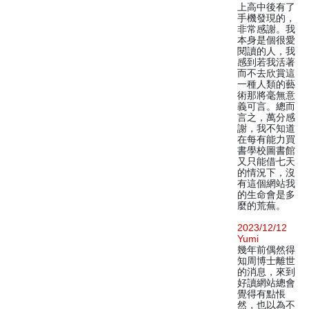
上高中後有了
手機發現的，
非常感謝。我
本身是個很愛
閱讀的人，我
感到若我活著
而不去欣賞這
一種人類的藝
術那將毫無意
義可言。總而
言之，萬分感
謝，我不知道
在每有能力買
書學校圖書館
又只能借七天
的情況下，沒
有這個網站我
的生命會是多
麼的荒蕪。
2023/12/12
Yumi
幾年前偶然得
知周博士離世
的消息，來到
好讀網站總會
覺得有點悵
然，也以為不