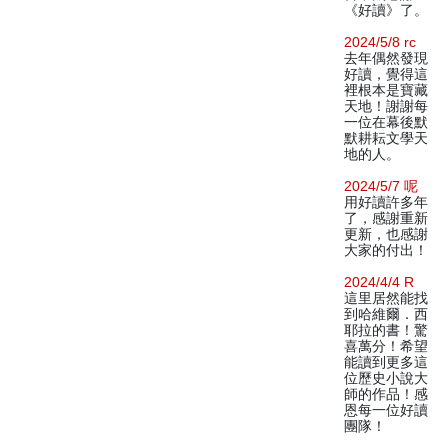
《好讀》了。
2024/5/8 rc
去年偶然發現
好讀，覺得這
裡根本是寶藏
天地！謝謝每
一位在幕後默
默耕耘文學天
地的人。
2024/5/7 呢
用好讀許多年
了，感謝重新
更新，也感謝
大家的付出！
2024/4/4 R
這里居然能找
到哈維爾．西
耶拉的書！驚
喜萬分！希望
能讀到更多這
位歷史小說大
師的作品！感
恩每一位好讀
團隊！