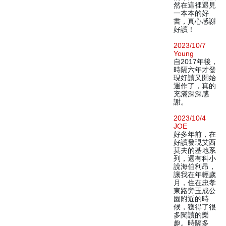
然在這裡遇見
一本本的好
書，真心感謝
好讀！
2023/10/7
Young
自2017年後，
時隔六年才發
現好讀又開始
運作了，真的
充滿深深感
謝。
2023/10/4
JOE
好多年前，在
好讀發現艾西
莫夫的基地系
列，還有科小
說海伯利昂，
讓我在年輕歲
月，住在忠孝
東路旁玉成公
園附近的時
候，獲得了很
多閱讀的樂
趣。時隔多