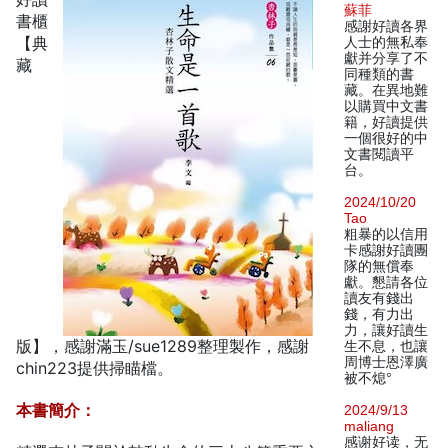
蘇菲
書櫃
感謝好讀各界
【典
人士的無私奉
獻并分享了不
藏
同種類的書
藏。在異地難
以購買中文書
籍，好讀提供
一個很好的中
文書閱讀平
台。
2024/10/20
Tao
粗暴的以信用
卡感謝好讀團
隊的無償奉
獻。懇請各位
讀友有錢出
錢，有力出
力，讓好讀生
版】，感謝滿玉/sue1289整理製作，感謝
生不息，也讓
周博士恩澤廣
chin223提供掃瞄檔。
被不熄°
本書簡介：
2024/9/13
maliang
感谢好读，无