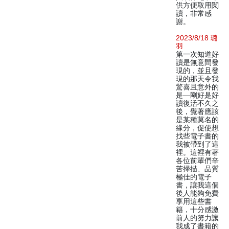
供方便取用閱
讀，非常感
謝。
2023/8/18 璐
羽
第一次知道好
讀是無意間發
現的，並且發
現的那天令我
驚喜且意外的
是—剛好是好
讀復活不久之
後，覺著應該
是某種莫名的
緣分，促使想
找些電子書的
我被帶到了這
裡。這裡有著
各位前輩們辛
苦掃描、品質
極佳的電子
書，讓我這個
後人能夠免費
享用這些書
籍，十分感激
前人的努力讓
我成了書籍的