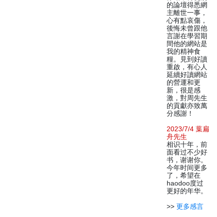
的論壇得悉網
主離世一事，
心有點哀傷，
後悔未曾跟他
言謝在學習期
間他的網站是
我的精神食
糧。見到好讀
重啟，有心人
延續好讀網站
的營運和更
新，很是感
激，對周先生
的貢獻亦致萬
分感謝！
2023/7/4 葉扁
舟先生
相识十年，前
面看过不少好
书，谢谢你。
今年时间更多
了，希望在
haodoo度过
更好的年华。
>>
更多感言