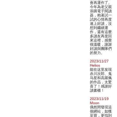
會再運作了。
今年為老父親
添購電子閱讀
器，抱著試一
試的心情再度
連上好讀，沒
想到繼續運
作，還有這麼
多讀友再度回
來這裡，感覺
很溫暖，謝謝
好讀與團隊們
的努力。
2023/11/27
Helios
能在这里发现
赤川次郎、鬼
马星和高羅佩
的作品，太驚
喜了！感謝好
讀書櫃！
2023/11/19
Moon
偶然間發現這
個網站，如獲
至寶，更找到