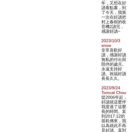
年，又想在好
讀看點書，到
了今天，我第
一次在好讀把
村上春樹的收
音機2讀完，
感謝好讀~
2023/10/3
snow
非常喜歡好
讀，感謝好讀
無私的付出與
陪伴的歲月。
永遠支持好
讀。祝福好讀
長長久久。
2023/9/24
Tomcat Chou
從2006年起，
好讀就這麼伴
我度過了這麼
長的時間。直
到2017.12的
噩耗傳來，我
以為就此不再
見好讀。直到