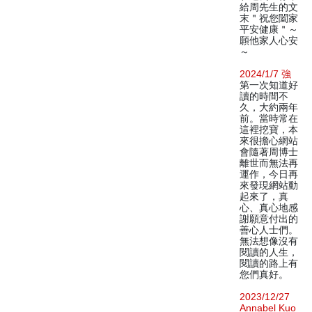
給周先生的文
末＂祝您闔家
平安健康＂～
願他家人心安
～
2024/1/7 強
第一次知道好
讀的時間不
久，大約兩年
前。當時常在
這裡挖寶，本
來很擔心網站
會隨著周博士
離世而無法再
運作，今日再
來發現網站動
起來了，真
心、真心地感
謝願意付出的
善心人士們。
無法想像沒有
閱讀的人生，
閱讀的路上有
您們真好。
2023/12/27
Annabel Kuo