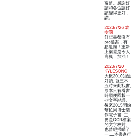
富翁。感謝好
讀和各位讓好
讀變得更好，
讚。
2023/7/26 袁
樹國
好些書都沒有
prc檔案，有
點遺憾！重新
上架還是令人
高興，加油！
2023/7/20
KYLESONG
大概2010知道
好讀, 就三不
五時來此找書,
原本只有看書
時順便回報一
些文字勘誤,
後來2015開始
幫忙周博士製
作電子書, 主
要是OCR檔案
的文字校對,
也曾經掃瞄了
一,二本書進行