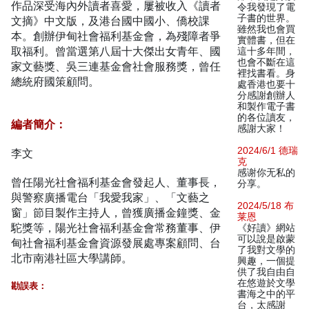
作品深受海內外讀者喜愛，屢被收入《讀者
令我發現了電
子書的世界。
文摘》中文版，及港台國中國小、僑校課
雖然我也會買
本。創辦伊甸社會福利基金會，為殘障者爭
實體書，但在
取福利。曾當選第八屆十大傑出女青年、國
這十多年間，
也會不斷在這
家文藝獎、吳三連基金會社會服務獎，曾任
裡找書看。身
總統府國策顧問。
處香港也要十
分感謝創辦人
和製作電子書
的各位讀友，
編者簡介：
感謝大家！
2024/6/1 德瑞
李文
克
感谢你无私的
曾任陽光社會福利基金會發起人、董事長，
分享。
與警察廣播電台「我愛我家」、「文藝之
2024/5/18 布
窗」節目製作主持人，曾獲廣播金鐘獎、金
莱恩
駝獎等，陽光社會福利基金會常務董事、伊
《好讀》網站
可以說是啟蒙
甸社會福利基金會資源發展處專案顧問、台
了我對文學的
北市南港社區大學講師。
興趣，一個提
供了我自由自
在悠遊於文學
勘誤表：
書海之中的平
台，太感謝