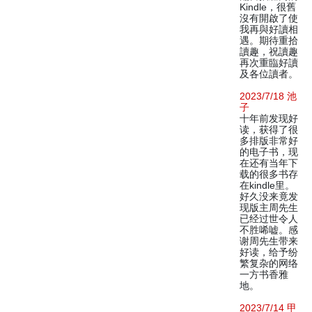
Kindle，很舊
沒有開啟了使
我再與好讀相
遇。期待重拾
讀趣，祝讀趣
再次重臨好讀
及各位讀者。
2023/7/18 池
子
十年前发现好
读，获得了很
多排版非常好
的电子书，现
在还有当年下
载的很多书存
在kindle里。
好久没来竟发
现版主周先生
已经过世令人
不胜唏嘘。感
谢周先生带来
好读，给予纷
繁复杂的网络
一方书香雅
地。
2023/7/14 甲