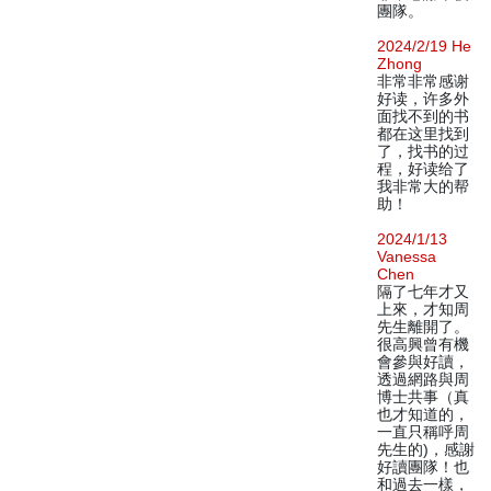
團隊。
2024/2/19 He
Zhong
非常非常感谢
好读，许多外
面找不到的书
都在这里找到
了，找书的过
程，好读给了
我非常大的帮
助！
2024/1/13
Vanessa
Chen
隔了七年才又
上來，才知周
先生離開了。
很高興曾有機
會參與好讀，
透過網路與周
博士共事（真
也才知道的，
一直只稱呼周
先生的)，感謝
好讀團隊！也
和過去一樣，