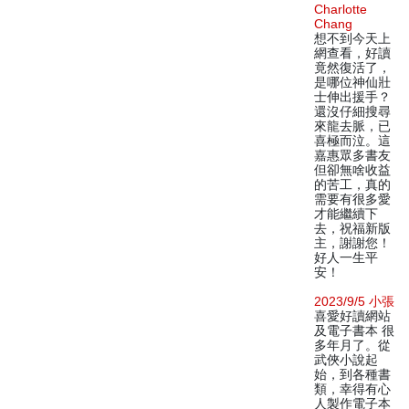
Charlotte
Chang
想不到今天上
網查看，好讀
竟然復活了，
是哪位神仙壯
士伸出援手？
還沒仔細搜尋
來龍去脈，已
喜極而泣。這
嘉惠眾多書友
但卻無啥收益
的苦工，真的
需要有很多愛
才能繼續下
去，祝福新版
主，謝謝您！
好人一生平
安！
2023/9/5 小張
喜愛好讀網站
及電子書本 很
多年月了。從
武俠小說起
始，到各種書
類，幸得有心
人製作電子本