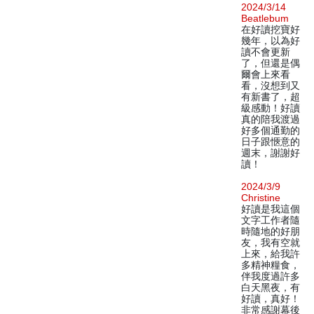
2024/3/14
Beatlebum
在好讀挖寶好
幾年，以為好
讀不會更新
了，但還是偶
爾會上來看
看，沒想到又
有新書了，超
級感動！好讀
真的陪我渡過
好多個通勤的
日子跟愜意的
週末，謝謝好
讀！
2024/3/9
Christine
好讀是我這個
文字工作者隨
時隨地的好朋
友，我有空就
上來，給我許
多精神糧食，
伴我度過許多
白天黑夜，有
好讀，真好！
非常感謝幕後