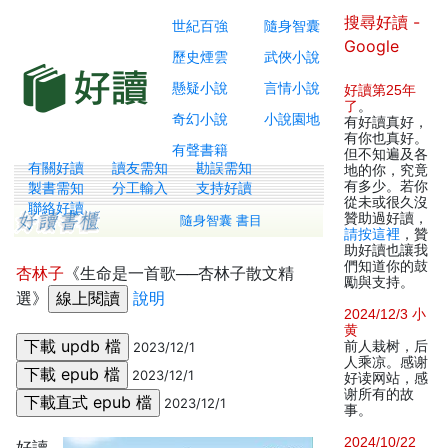
搜尋好讀 -
世紀百強
隨身智囊
Google
歷史煙雲
武俠小說
懸疑小說
言情小說
好讀第25年
了
。
奇幻小說
小說園地
有好讀真好，
有你也真好。
有聲書籍
但不知遍及各
有關好讀
讀友需知
勘誤需知
地的你，究竟
有多少。若你
製書需知
分工輸入
支持好讀
從未或很久沒
聯絡好讀
贊助過好讀，
隨身智囊 書目
請按這裡
，贊
助好讀也讓我
們知道你的鼓
杏林子
《生命是一首歌──杏林子散文精
勵與支持。
選》
說明
2024/12/3 小
黄
前人栽树，后
2023/12/1
人乘凉。感谢
2023/12/1
好读网站，感
谢所有的故
2023/12/1
事。
2024/10/22
好讀