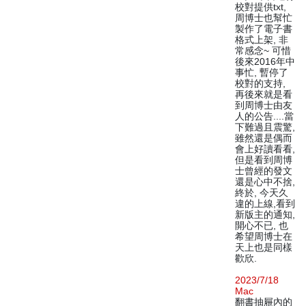
校對提供txt,
周博士也幫忙
製作了電子書
格式上架, 非
常感念~ 可惜
後來2016年中
事忙, 暫停了
校對的支持,
再後來就是看
到周博士由友
人的公告....當
下難過且震驚,
雖然還是偶而
會上好讀看看,
但是看到周博
士曾經的發文
還是心中不捨,
終於, 今天久
違的上線,看到
新版主的通知,
開心不已, 也
希望周博士在
天上也是同樣
歡欣.
2023/7/18
Mac
翻書抽屜內的