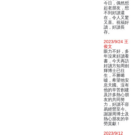
今日，偶然想
起老朋友，想
不到好讀還
在，令人又驚
又喜。祝福好
讀，好讀長
存。
2023/9/24 王
俊文
眼力不好，多
年沒來好讀看
書，今天再訪
好讀方知周劍
輝博士已往
生，不勝唏
噓，希望他安
息天國。沒有
他的辛苦創建
及許多熱心朋
友的共同努
力，好讀不容
易經營至今。
謝謝周博士及
熱心朋友的辛
勞貢獻！
2023/9/12