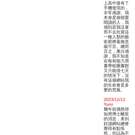
上高中後有了
手機發現的，
非常感謝。我
本身是個很愛
閱讀的人，我
感到若我活著
而不去欣賞這
一種人類的藝
術那將毫無意
義可言。總而
言之，萬分感
謝，我不知道
在每有能力買
書學校圖書館
又只能借七天
的情況下，沒
有這個網站我
的生命會是多
麼的荒蕪。
2023/12/12
Yumi
幾年前偶然得
知周博士離世
的消息，來到
好讀網站總會
覺得有點悵
然，也以為不