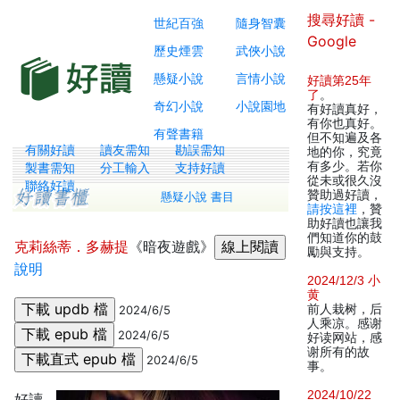
搜尋好讀 -
世紀百強
隨身智囊
Google
歷史煙雲
武俠小說
懸疑小說
言情小說
好讀第25年
了
。
奇幻小說
小說園地
有好讀真好，
有你也真好。
有聲書籍
但不知遍及各
有關好讀
讀友需知
勘誤需知
地的你，究竟
有多少。若你
製書需知
分工輸入
支持好讀
從未或很久沒
聯絡好讀
贊助過好讀，
懸疑小說 書目
請按這裡
，贊
助好讀也讓我
們知道你的鼓
克莉絲蒂．多赫提
《暗夜遊戲》
勵與支持。
說明
2024/12/3 小
黄
前人栽树，后
2024/6/5
人乘凉。感谢
2024/6/5
好读网站，感
谢所有的故
2024/6/5
事。
2024/10/22
好讀