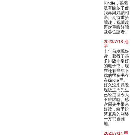
Kindle，很舊
沒有開啟了使
我再與好讀相
遇。期待重拾
讀趣，祝讀趣
再次重臨好讀
及各位讀者。
2023/7/18 池
子
十年前发现好
读，获得了很
多排版非常好
的电子书，现
在还有当年下
载的很多书存
在kindle里。
好久没来竟发
现版主周先生
已经过世令人
不胜唏嘘。感
谢周先生带来
好读，给予纷
繁复杂的网络
一方书香雅
地。
2023/7/14 甲