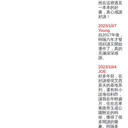
然在這裡遇見
一本本的好
書，真心感謝
好讀！
2023/10/7
Young
自2017年後，
時隔六年才發
現好讀又開始
運作了，真的
充滿深深感
謝。
2023/10/4
JOE
好多年前，在
好讀發現艾西
莫夫的基地系
列，還有科小
說海伯利昂，
讓我在年輕歲
月，住在忠孝
東路旁玉成公
園附近的時
候，獲得了很
多閱讀的樂
趣。時隔多