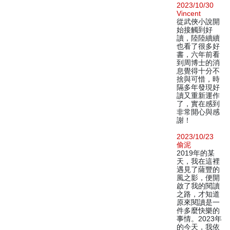
2023/10/30
Vincent
從武俠小說開
始接觸到好
讀，陸陸續續
也看了很多好
書，六年前看
到周博士的消
息覺得十分不
捨與可惜，時
隔多年發現好
讀又重新運作
了，實在感到
非常開心與感
謝！
2023/10/23
偷泥
2019年的某
天，我在這裡
遇見了薩豐的
風之影，便開
啟了我的閱讀
之路，才知道
原來閱讀是一
件多麼快樂的
事情。2023年
的今天，我依