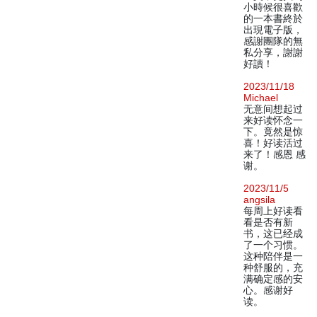
小時候很喜歡
的一本書終於
出現電子版，
感謝團隊的無
私分享，謝謝
好讀！
2023/11/18
Michael
无意间想起过
来好读怀念一
下。竟然是惊
喜！好读活过
来了！感恩 感
谢。
2023/11/5
angsila
每周上好读看
看是否有新
书，这已经成
了一个习惯。
这种陪伴是一
种舒服的，充
满确定感的安
心。感谢好
读。