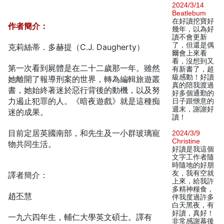
2024/3/14
Beatlebum
在好讀挖寶好
作者簡介：
幾年，以為好
讀不會更新
了，但還是偶
克莉絲蒂．多赫提（C.J. Daugherty）
爾會上來看
看，沒想到又
第一次看到屍體是在二十二歲那一年。雖然
有新書了，超
級感動！好讀
她離開了報導刑案的世界，轉為編輯旅遊叢
真的陪我渡過
書，她始終著迷於惡行背後的動機，以及努
好多個通勤的
力遏止犯罪的人。《暗夜遊戲》就是這種痴
日子跟愜意的
週末，謝謝好
迷的成果。
讀！
目前定居英國南部，和先生及一小群玻璃寵
2024/3/9
Christine
物共同生活。
好讀是我這個
文字工作者隨
時隨地的好朋
友，我有空就
譯者簡介：
上來，給我許
多精神糧食，
趙丕慧
伴我度過許多
白天黑夜，有
好讀，真好！
一九六四年生，輔仁大學英文碩士。譯有
非常感謝幕後