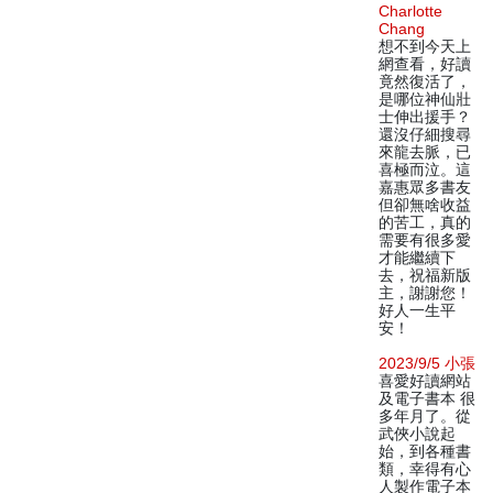
Charlotte
Chang
想不到今天上
網查看，好讀
竟然復活了，
是哪位神仙壯
士伸出援手？
還沒仔細搜尋
來龍去脈，已
喜極而泣。這
嘉惠眾多書友
但卻無啥收益
的苦工，真的
需要有很多愛
才能繼續下
去，祝福新版
主，謝謝您！
好人一生平
安！
2023/9/5 小張
喜愛好讀網站
及電子書本 很
多年月了。從
武俠小說起
始，到各種書
類，幸得有心
人製作電子本