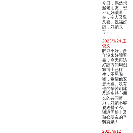
今日，偶然想
起老朋友，想
不到好讀還
在，令人又驚
又喜。祝福好
讀，好讀長
存。
2023/9/24 王
俊文
眼力不好，多
年沒來好讀看
書，今天再訪
好讀方知周劍
輝博士已往
生，不勝唏
噓，希望他安
息天國。沒有
他的辛苦創建
及許多熱心朋
友的共同努
力，好讀不容
易經營至今。
謝謝周博士及
熱心朋友的辛
勞貢獻！
2023/9/12