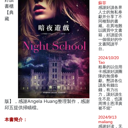
蘇菲
書櫃
感謝好讀各界
【典
人士的無私奉
獻并分享了不
藏
同種類的書
藏。在異地難
以購買中文書
籍，好讀提供
一個很好的中
文書閱讀平
台。
2024/10/20
Tao
粗暴的以信用
卡感謝好讀團
隊的無償奉
獻。懇請各位
讀友有錢出
錢，有力出
力，讓好讀生
生不息，也讓
版】，感謝Angela Huang整理製作，感謝
周博士恩澤廣
邱五提供掃瞄檔。
被不熄°
2024/9/13
本書簡介：
maliang
感谢好读，无