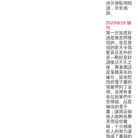
供方便取用閱
讀，非常感
謝。
2023/8/18 璐
羽
第一次知道好
讀是無意間發
現的，並且發
現的那天令我
驚喜且意外的
是—剛好是好
讀復活不久之
後，覺著應該
是某種莫名的
緣分，促使想
找些電子書的
我被帶到了這
裡。這裡有著
各位前輩們辛
苦掃描、品質
極佳的電子
書，讓我這個
後人能夠免費
享用這些書
籍，十分感激
前人的努力讓
我成了書籍的