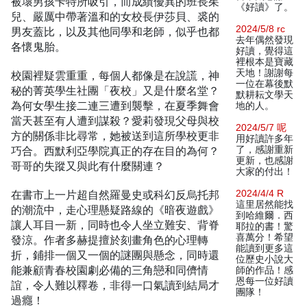
被壞男孩卡特所吸引，而成績優異的班長茱
《好讀》了。
兒、嚴厲中帶著溫和的女校長伊莎貝、裘的
2024/5/8 rc
男友蓋比，以及其他同學和老師，似乎也都
去年偶然發現
各懷鬼胎。
好讀，覺得這
裡根本是寶藏
天地！謝謝每
校園裡疑雲重重，每個人都像是在說謊，神
一位在幕後默
秘的菁英學生社團「夜校」又是什麼名堂？
默耕耘文學天
為何女學生接二連三遭到襲擊，在夏季舞會
地的人。
當天甚至有人遭到謀殺？愛莉發現父母與校
2024/5/7 呢
方的關係非比尋常，她被送到這所學校更非
用好讀許多年
巧合。西默利亞學院真正的存在目的為何？
了，感謝重新
更新，也感謝
哥哥的失蹤又與此有什麼關連？
大家的付出！
在書市上一片超自然羅曼史或科幻反烏托邦
2024/4/4 R
這里居然能找
的潮流中，走心理懸疑路線的《暗夜遊戲》
到哈維爾．西
讓人耳目一新，同時也令人坐立難安、背脊
耶拉的書！驚
喜萬分！希望
發涼。作者多赫提擅於刻畫角色的心理轉
能讀到更多這
折，鋪排一個又一個的謎團與懸念，同時還
位歷史小說大
能兼顧青春校園劇必備的三角戀和同儕情
師的作品！感
恩每一位好讀
誼，令人難以釋卷，非得一口氣讀到結局才
團隊！
過癮！