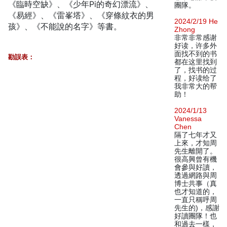
《臨時空缺》、《少年Pi的奇幻漂流》、
團隊。
《易經》、《雷峯塔》、《穿條紋衣的男
2024/2/19 He
孩》、《不能說的名字》等書。
Zhong
非常非常感谢
好读，许多外
面找不到的书
勘誤表：
都在这里找到
了，找书的过
程，好读给了
我非常大的帮
助！
2024/1/13
Vanessa
Chen
隔了七年才又
上來，才知周
先生離開了。
很高興曾有機
會參與好讀，
透過網路與周
博士共事（真
也才知道的，
一直只稱呼周
先生的)，感謝
好讀團隊！也
和過去一樣，