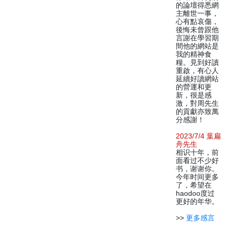
的論壇得悉網
主離世一事，
心有點哀傷，
後悔未曾跟他
言謝在學習期
間他的網站是
我的精神食
糧。見到好讀
重啟，有心人
延續好讀網站
的營運和更
新，很是感
激，對周先生
的貢獻亦致萬
分感謝！
2023/7/4 葉扁
舟先生
相识十年，前
面看过不少好
书，谢谢你。
今年时间更多
了，希望在
haodoo度过
更好的年华。
>>
更多感言