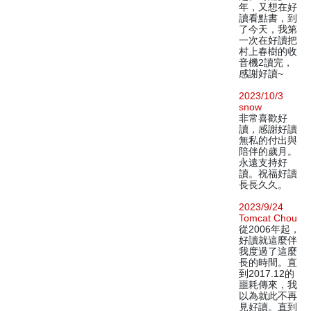
年，又想在好
讀看點書，到
了今天，我第
一次在好讀把
村上春樹的收
音機2讀完，
感謝好讀~
2023/10/3
snow
非常喜歡好
讀，感謝好讀
無私的付出與
陪伴的歲月。
永遠支持好
讀。祝福好讀
長長久久。
2023/9/24
Tomcat Chou
從2006年起，
好讀就這麼伴
我度過了這麼
長的時間。直
到2017.12的
噩耗傳來，我
以為就此不再
見好讀。直到