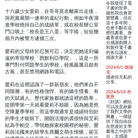
令我發現了電
子書的世界。
十六歲少女愛莉，在哥哥莫名離家出走後，
雖然我也會買
與死黨展開一連串的違紀行動，例如半夜溜
實體書，但在
這十多年間，
進學校燒掉自己的成績單，或在校長辦公室
也會不斷在這
門口噴上「校長是王八蛋」等字樣，短短幾
裡找書看。身
個月內被警方逮捕三次。
處香港也要十
分感謝創辦人
和製作電子書
愛莉的父母終於忍無可忍，決定把她送到偏
的各位讀友，
遠的寄宿學校「西默利亞學院」，這是一所
感謝大家！
專門對付問題學生的學校，校風嚴厲且頗有
2024/6/1 德瑞
古風，甚至禁用網路和電話。
克
感谢你无私的
分享。
愛莉在這裡認識了一群新朋友，他們來自不
同階層，有的性格強悍、有的嬌生慣養、有
2024/5/18 布
莱恩
的天賦過人。歷代家族都就讀這裡的凱蒂，
《好讀》網站
從開學第一天就看愛莉不順眼，因為她竟然
可以說是啟蒙
空降夏季學程，而這學期通常是成績特別好
了我對文學的
興趣，一個提
的學生才能留下。開朗活潑的裘很快與艾莉
供了我自由自
結為手帕交，帶領她探索校園裡的秘密。愛
在悠遊於文學
莉與法國來的留學生席爾文萌生情愫，卻又
書海之中的平
台，太感謝