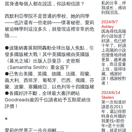
當身邊每個人都在說謊，你該相信誰？
私的分享，伴
我成长，感动
到我泪流。
西默利亞學院不是普通的學校。她的同學
——也許還有一些老師——懷著秘密。愛莉
2024/9/7
Ashley
被迫轉學到這沒多久，就發現這裡非常的危
因為尋找高陽
險……
的小說知道了
好讀，也已經
十年了。好讀
●波隆納書展期間轟動全球出版人焦點，引
上高陽的小說
發多國版權大戰！其中英國版權由英國版
也慢慢地持續
更新，越來越
《暮光之城》出版人莎曼莎．史密斯
全，而且質量
（Samantha Smith）重金簽下
上佳，值得珍
●已售出美國、英國、德國、法國、荷蘭、
藏。感謝好
讀！感謝校對
義大利、西班牙、葡萄牙、巴西、俄國、芬
者！
蘭、波蘭、塞爾維亞、以色列等十四國版權
●各國好評不斷，全球最大書評網站
2024/6/14
Skelen
Goodreads逾四千位讀者給予五顆星絕佳
第一次知道好
評價！
讀是在2011
年，還記得那
時身在外國的
※
我要找<那些
年>是十分困
愛莉的世界正一步步崩解……
難，就是好讀