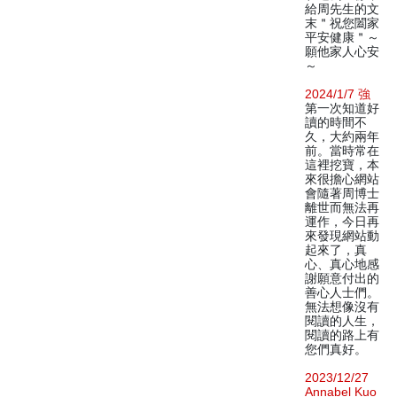
給周先生的文
末＂祝您闔家
平安健康＂～
願他家人心安
～
2024/1/7 強
第一次知道好
讀的時間不
久，大約兩年
前。當時常在
這裡挖寶，本
來很擔心網站
會隨著周博士
離世而無法再
運作，今日再
來發現網站動
起來了，真
心、真心地感
謝願意付出的
善心人士們。
無法想像沒有
閱讀的人生，
閱讀的路上有
您們真好。
2023/12/27
Annabel Kuo