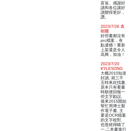
富翁。感謝好
讀和各位讓好
讀變得更好，
讚。
2023/7/26 袁
樹國
好些書都沒有
prc檔案，有
點遺憾！重新
上架還是令人
高興，加油！
2023/7/20
KYLESONG
大概2010知道
好讀, 就三不
五時來此找書,
原本只有看書
時順便回報一
些文字勘誤,
後來2015開始
幫忙周博士製
作電子書, 主
要是OCR檔案
的文字校對,
也曾經掃瞄了
一,二本書進行