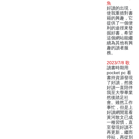
魚
好讀的出現，
使我重措對書
籍的興趣，它
提供了一個便
利的途徑來發
掘好書，希望
這個網站能繼
續為其他有興
趣的讀者服
務。
2023/7/8 歌
讀書時期用
pocket pc 看
書持資源發現
了好讀，然後
好讀一直陪伴
我至大學畢業
然後踏足社
會。雖然工作
事忙，但是上
好讀網閒逛看
黃河散文已成
一種習慣，直
至發現好讀不
再更新，繼而
停站，再從別