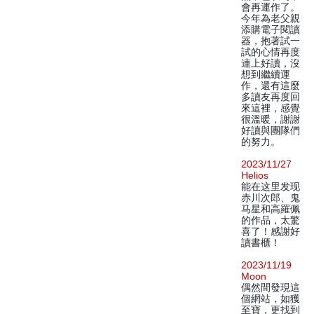
會再運作了。
今年為老父親
添購電子閱讀
器，抱著試一
試的心情再度
連上好讀，沒
想到繼續運
作，還有這麼
多讀友再度回
來這裡，感覺
很溫暖，謝謝
好讀與團隊們
的努力。
2023/11/27
Helios
能在这里发现
赤川次郎、鬼
马星和高羅佩
的作品，太驚
喜了！感謝好
讀書櫃！
2023/11/19
Moon
偶然間發現這
個網站，如獲
至寶，更找到