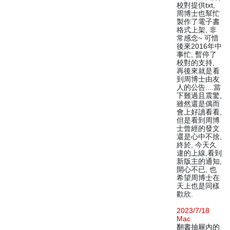
校對提供txt,
周博士也幫忙
製作了電子書
格式上架, 非
常感念~ 可惜
後來2016年中
事忙, 暫停了
校對的支持,
再後來就是看
到周博士由友
人的公告....當
下難過且震驚,
雖然還是偶而
會上好讀看看,
但是看到周博
士曾經的發文
還是心中不捨,
終於, 今天久
違的上線,看到
新版主的通知,
開心不已, 也
希望周博士在
天上也是同樣
歡欣.
2023/7/18
Mac
翻書抽屜內的