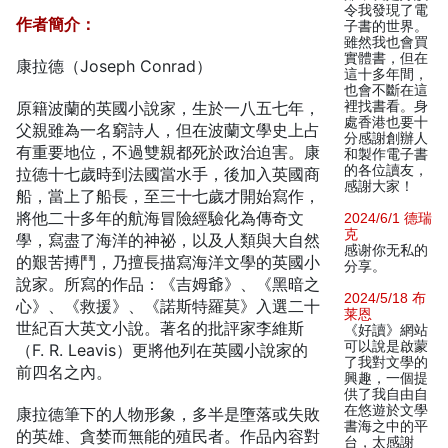
令我發現了電
作者簡介：
子書的世界。
雖然我也會買
實體書，但在
康拉德（Joseph Conrad）
這十多年間，
也會不斷在這
原籍波蘭的英國小說家，生於一八五七年，
裡找書看。身
處香港也要十
父親雖為一名窮詩人，但在波蘭文學史上占
分感謝創辦人
有重要地位，不過雙親都死於政治迫害。康
和製作電子書
的各位讀友，
拉德十七歲時到法國當水手，後加入英國商
感謝大家！
船，當上了船長，至三十七歲才開始寫作，
將他二十多年的航海冒險經驗化為傳奇文
2024/6/1 德瑞
克
學，寫盡了海洋的神祕，以及人類與大自然
感谢你无私的
的艱苦搏鬥，乃擅長描寫海洋文學的英國小
分享。
說家。所寫的作品：《吉姆爺》、《黑暗之
2024/5/18 布
心》、《救援》、《諾斯特羅莫》入選二十
莱恩
世紀百大英文小說。著名的批評家李維斯
《好讀》網站
可以說是啟蒙
（F. R. Leavis）更將他列在英國小說家的
了我對文學的
前四名之內。
興趣，一個提
供了我自由自
在悠遊於文學
康拉德筆下的人物形象，多半是墮落或失敗
書海之中的平
的英雄、貪婪而無能的殖民者。作品內容對
台，太感謝