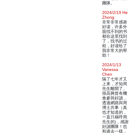
團隊。
2024/2/19 He
Zhong
非常非常感谢
好读，许多外
面找不到的书
都在这里找到
了，找书的过
程，好读给了
我非常大的帮
助！
2024/1/13
Vanessa
Chen
隔了七年才又
上來，才知周
先生離開了。
很高興曾有機
會參與好讀，
透過網路與周
博士共事（真
也才知道的，
一直只稱呼周
先生的)，感謝
好讀團隊！也
和過去一樣，