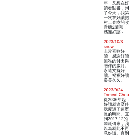
年，又想在好
讀看點書，到
了今天，我第
一次在好讀把
村上春樹的收
音機2讀完，
感謝好讀~
2023/10/3
snow
非常喜歡好
讀，感謝好讀
無私的付出與
陪伴的歲月。
永遠支持好
讀。祝福好讀
長長久久。
2023/9/24
Tomcat Chou
從2006年起，
好讀就這麼伴
我度過了這麼
長的時間。直
到2017.12的
噩耗傳來，我
以為就此不再
見好讀。直到