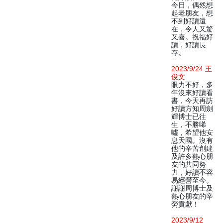
今日，偶然想
起老朋友，想
不到好讀還
在，令人又驚
又喜。祝福好
讀，好讀長
存。
2023/9/24 王
俊文
眼力不好，多
年沒來好讀看
書，今天再訪
好讀方知周劍
輝博士已往
生，不勝唏
噓，希望他安
息天國。沒有
他的辛苦創建
及許多熱心朋
友的共同努
力，好讀不容
易經營至今。
謝謝周博士及
熱心朋友的辛
勞貢獻！
2023/9/12