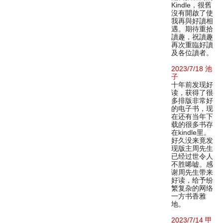
Kindle，很舊
沒有開啟了使
我再與好讀相
遇。期待重拾
讀趣，祝讀趣
再次重臨好讀
及各位讀者。
2023/7/18 池
子
十年前发现好
读，获得了很
多排版非常好
的电子书，现
在还有当年下
载的很多书存
在kindle里。
好久没来竟发
现版主周先生
已经过世令人
不胜唏嘘。感
谢周先生带来
好读，给予纷
繁复杂的网络
一方书香雅
地。
2023/7/14 甲