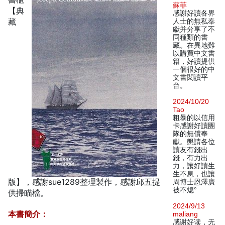
蘇菲
【典
感謝好讀各界
藏
人士的無私奉
獻并分享了不
同種類的書
藏。在異地難
以購買中文書
籍，好讀提供
一個很好的中
文書閱讀平
台。
2024/10/20
Tao
粗暴的以信用
卡感謝好讀團
隊的無償奉
獻。懇請各位
讀友有錢出
錢，有力出
力，讓好讀生
生不息，也讓
版】，感謝sue1289整理製作，感謝邱五提
周博士恩澤廣
被不熄°
供掃瞄檔。
2024/9/13
本書簡介：
maliang
感谢好读，无