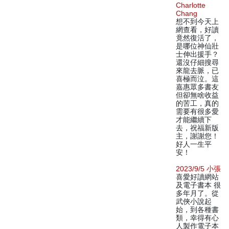
Charlotte
Chang
想不到今天上
網查看，好讀
竟然復活了，
是哪位神仙壯
士伸出援手？
還沒仔細搜尋
來龍去脈，已
喜極而泣。這
嘉惠眾多書友
但卻無啥收益
的苦工，真的
需要有很多愛
才能繼續下
去，祝福新版
主，謝謝您！
好人一生平
安！
2023/9/5 小張
喜愛好讀網站
及電子書本 很
多年月了。從
武俠小說起
始，到各種書
類，幸得有心
人製作電子本