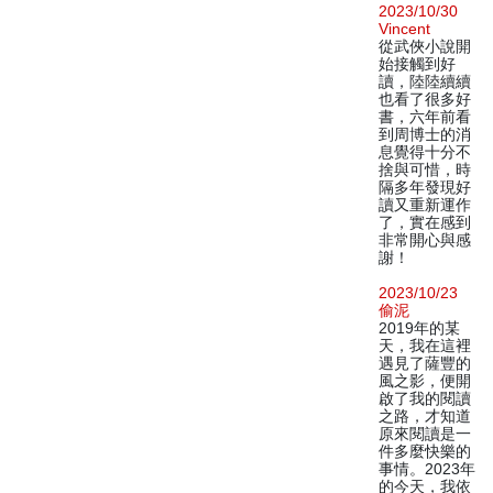
2023/10/30
Vincent
從武俠小說開
始接觸到好
讀，陸陸續續
也看了很多好
書，六年前看
到周博士的消
息覺得十分不
捨與可惜，時
隔多年發現好
讀又重新運作
了，實在感到
非常開心與感
謝！
2023/10/23
偷泥
2019年的某
天，我在這裡
遇見了薩豐的
風之影，便開
啟了我的閱讀
之路，才知道
原來閱讀是一
件多麼快樂的
事情。2023年
的今天，我依