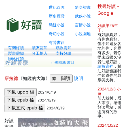
搜尋好讀 -
世紀百強
隨身智囊
Google
歷史煙雲
武俠小說
懸疑小說
言情小說
好讀第25年
了
。
奇幻小說
小說園地
有好讀真好，
有你也真好。
有聲書籍
但不知遍及各
有關好讀
讀友需知
勘誤需知
地的你，究竟
有多少。若你
製書需知
分工輸入
支持好讀
從未或很久沒
聯絡好讀
贊助過好讀，
小說園地 書目
請按這裡
，贊
助好讀也讓我
們知道你的鼓
康拉德
《如鏡的大海》
說明
勵與支持。
2024/12/3 小
2024/6/19
黄
前人栽树，后
2024/6/19
人乘凉。感谢
好读网站，感
2024/6/19
谢所有的故
事。
好讀
2024/10/22
書櫃