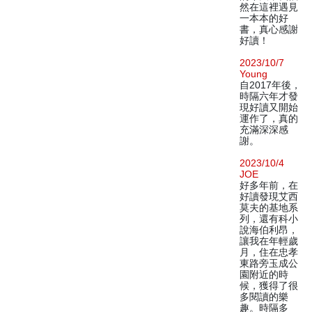
然在這裡遇見
一本本的好
書，真心感謝
好讀！
2023/10/7
Young
自2017年後，
時隔六年才發
現好讀又開始
運作了，真的
充滿深深感
謝。
2023/10/4
JOE
好多年前，在
好讀發現艾西
莫夫的基地系
列，還有科小
說海伯利昂，
讓我在年輕歲
月，住在忠孝
東路旁玉成公
園附近的時
候，獲得了很
多閱讀的樂
趣。時隔多