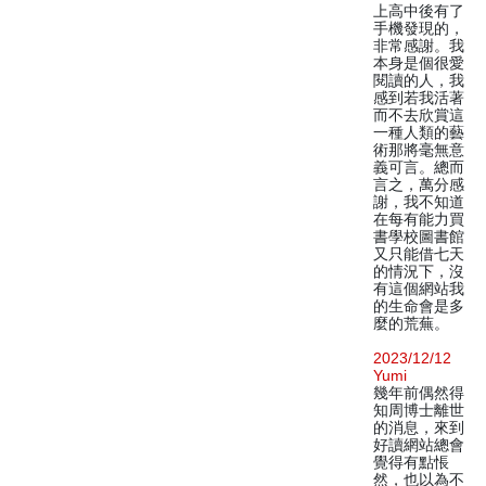
上高中後有了
手機發現的，
非常感謝。我
本身是個很愛
閱讀的人，我
感到若我活著
而不去欣賞這
一種人類的藝
術那將毫無意
義可言。總而
言之，萬分感
謝，我不知道
在每有能力買
書學校圖書館
又只能借七天
的情況下，沒
有這個網站我
的生命會是多
麼的荒蕪。
2023/12/12
Yumi
幾年前偶然得
知周博士離世
的消息，來到
好讀網站總會
覺得有點悵
然，也以為不