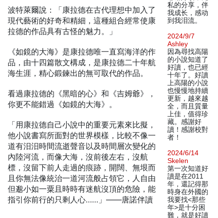
私的分享，伴
波特萊爾說：「康拉德在古代理想中加入了
我成长，感动
現代藝術的好奇和精細，這種組合經常使康
到我泪流。
拉德的作品具有古怪的魅力。」
2024/9/7
Ashley
《如鏡的大海》是康拉德唯一直寫海洋的作
因為尋找高陽
的小說知道了
品，由十四篇散文構成，是康拉德二十年航
好讀，也已經
海生涯，精心鍛鍊出的無可取代的作品。
十年了。好讀
上高陽的小說
也慢慢地持續
看過康拉德的《黑暗的心》和《吉姆爺》，
更新，越來越
你更不能錯過《如鏡的大海》。
全，而且質量
上佳，值得珍
藏。感謝好
「用康拉德自己小說中的重要元素來比擬，
讀！感謝校對
他小說書寫所面對的世界模樣，比較不像一
者！
道有汨汨時間流逝聲音以及時間層次變化的
2024/6/14
內陸河流，而像大海，沒前後左右，沒航
Skelen
標，沒留下前人走過的痕跡，開闊、無垠而
第一次知道好
讀是在2011
且你無法像統治一道河流般占領它，人自由
年，還記得那
但邈小如一粟且時時有迷航沒頂的危險，能
時身在外國的
指引你前行的只剩人心……」——唐諾伴讀
我要找<那些
年>是十分困
難，就是好讀