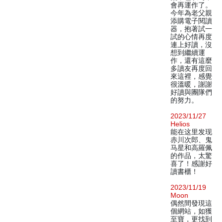
會再運作了。
今年為老父親
添購電子閱讀
器，抱著試一
試的心情再度
連上好讀，沒
想到繼續運
作，還有這麼
多讀友再度回
來這裡，感覺
很溫暖，謝謝
好讀與團隊們
的努力。
2023/11/27
Helios
能在这里发现
赤川次郎、鬼
马星和高羅佩
的作品，太驚
喜了！感謝好
讀書櫃！
2023/11/19
Moon
偶然間發現這
個網站，如獲
至寶，更找到