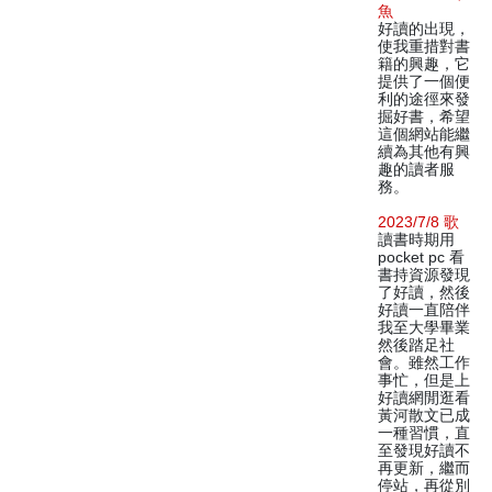
魚
好讀的出現，
使我重措對書
籍的興趣，它
提供了一個便
利的途徑來發
掘好書，希望
這個網站能繼
續為其他有興
趣的讀者服
務。
2023/7/8 歌
讀書時期用
pocket pc 看
書持資源發現
了好讀，然後
好讀一直陪伴
我至大學畢業
然後踏足社
會。雖然工作
事忙，但是上
好讀網閒逛看
黃河散文已成
一種習慣，直
至發現好讀不
再更新，繼而
停站，再從別