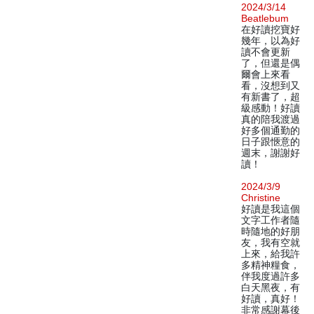
2024/3/14
Beatlebum
在好讀挖寶好
幾年，以為好
讀不會更新
了，但還是偶
爾會上來看
看，沒想到又
有新書了，超
級感動！好讀
真的陪我渡過
好多個通勤的
日子跟愜意的
週末，謝謝好
讀！
2024/3/9
Christine
好讀是我這個
文字工作者隨
時隨地的好朋
友，我有空就
上來，給我許
多精神糧食，
伴我度過許多
白天黑夜，有
好讀，真好！
非常感謝幕後