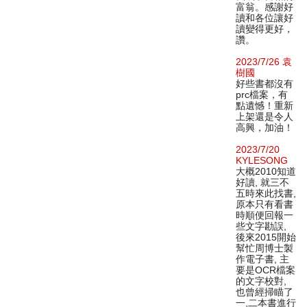
富翁。感謝好
讀和各位讓好
讀變得更好，
讚。
2023/7/26 袁
樹國
好些書都沒有
prc檔案，有
點遺憾！重新
上架還是令人
高興，加油！
2023/7/20
KYLESONG
大概2010知道
好讀, 就三不
五時來此找書,
原本只有看書
時順便回報一
些文字勘誤,
後來2015開始
幫忙周博士製
作電子書, 主
要是OCR檔案
的文字校對,
也曾經掃瞄了
一,二本書進行