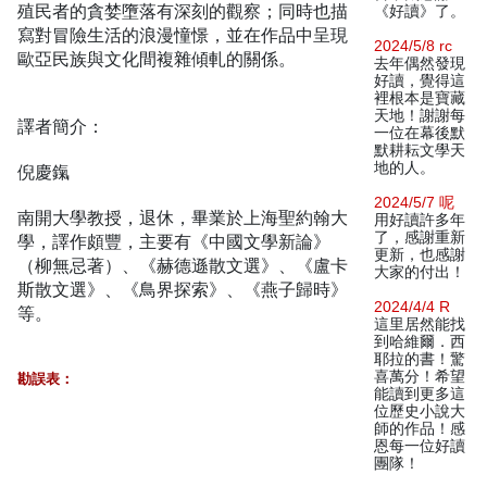
殖民者的貪婪墮落有深刻的觀察；同時也描
《好讀》了。
寫對冒險生活的浪漫憧憬，並在作品中呈現
2024/5/8 rc
歐亞民族與文化間複雜傾軋的關係。
去年偶然發現
好讀，覺得這
裡根本是寶藏
天地！謝謝每
譯者簡介：
一位在幕後默
默耕耘文學天
地的人。
倪慶鎎
2024/5/7 呢
南開大學教授，退休，畢業於上海聖約翰大
用好讀許多年
了，感謝重新
學，譯作頗豐，主要有《中國文學新論》
更新，也感謝
（柳無忌著）、《赫德遜散文選》、《盧卡
大家的付出！
斯散文選》、《鳥界探索》、《燕子歸時》
2024/4/4 R
等。
這里居然能找
到哈維爾．西
耶拉的書！驚
喜萬分！希望
勘誤表：
能讀到更多這
位歷史小說大
師的作品！感
恩每一位好讀
團隊！