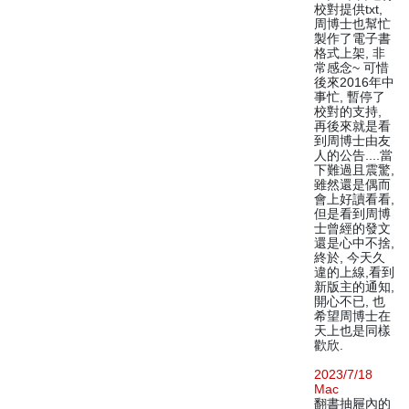
校對提供txt,
周博士也幫忙
製作了電子書
格式上架, 非
常感念~ 可惜
後來2016年中
事忙, 暫停了
校對的支持,
再後來就是看
到周博士由友
人的公告....當
下難過且震驚,
雖然還是偶而
會上好讀看看,
但是看到周博
士曾經的發文
還是心中不捨,
終於, 今天久
違的上線,看到
新版主的通知,
開心不已, 也
希望周博士在
天上也是同樣
歡欣.
2023/7/18
Mac
翻書抽屜內的