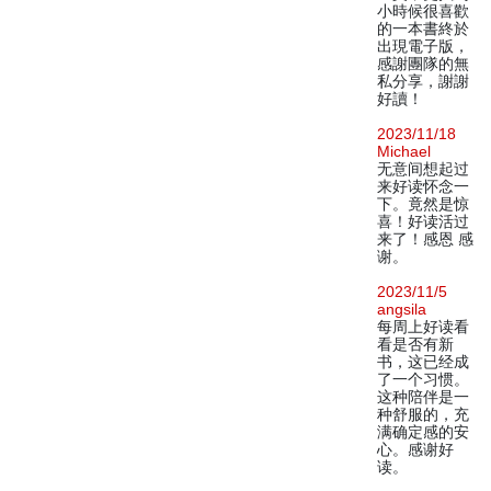
小時候很喜歡
的一本書終於
出現電子版，
感謝團隊的無
私分享，謝謝
好讀！
2023/11/18
Michael
无意间想起过
来好读怀念一
下。竟然是惊
喜！好读活过
来了！感恩 感
谢。
2023/11/5
angsila
每周上好读看
看是否有新
书，这已经成
了一个习惯。
这种陪伴是一
种舒服的，充
满确定感的安
心。感谢好
读。