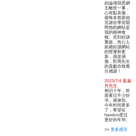
的論壇得悉網
主離世一事，
心有點哀傷，
後悔未曾跟他
言謝在學習期
間他的網站是
我的精神食
糧。見到好讀
重啟，有心人
延續好讀網站
的營運和更
新，很是感
激，對周先生
的貢獻亦致萬
分感謝！
2023/7/4 葉扁
舟先生
相识十年，前
面看过不少好
书，谢谢你。
今年时间更多
了，希望在
haodoo度过
更好的年华。
>>
更多感言