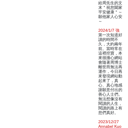
給周先生的文
末＂祝您闔家
平安健康＂～
願他家人心安
～
2024/1/7 強
第一次知道好
讀的時間不
久，大約兩年
前。當時常在
這裡挖寶，本
來很擔心網站
會隨著周博士
離世而無法再
運作，今日再
來發現網站動
起來了，真
心、真心地感
謝願意付出的
善心人士們。
無法想像沒有
閱讀的人生，
閱讀的路上有
您們真好。
2023/12/27
Annabel Kuo