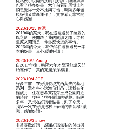
從武俠小說開始接觸到好讀，陸陸續續
也看了很多好書，六年前看到周博士的
消息覺得十分不捨與可惜，時隔多年發
現好讀又重新運作了，實在感到非常開
心與感謝！
2023/10/23 偷泥
2019年的某天，我在這裡遇見了薩豐的
風之影，便開啟了我的閱讀之路，才知
道原來閱讀是一件多麼快樂的事情。
2023年的今天，我依然在這裡遇見一本
本的好書，真心感謝好讀！
2023/10/7 Young
自2017年後，時隔六年才發現好讀又開
始運作了，真的充滿深深感謝。
2023/10/4 JOE
好多年前，在好讀發現艾西莫夫的基地
系列，還有科小說海伯利昂，讓我在年
輕歲月，住在忠孝東路旁玉成公園附近
的時候，獲得了很多閱讀的樂趣。時隔
多年，又想在好讀看點書，到了今天，
我第一次在好讀把村上春樹的收音機2讀
完，感謝好讀~
2023/10/3 snow
非常喜歡好讀，感謝好讀無私的付出與