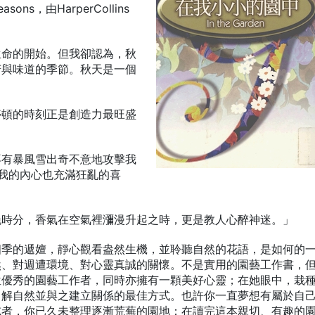
 Seasons，由HarperCollins
生命的開始。但我卻認為，秋
芳與味道的季節。秋天是一個
停頓的時刻正是創造力最旺盛
再有暴風雪出奇不意地攻擊我
我的內心也充滿狂亂的喜
晚時分，香氣在空氣裡瀰漫升起之時，更是教人心醉神迷。」
四季的遞嬗，靜心觀看盎然生機，並聆聽自然的花語，是如何的
然、對週遭環境、對心靈真誠的關懷。不是實用的園藝工作書，
位優秀的園藝工作者，同時亦擁有一顆美好心靈；在她眼中，栽
了解自然並與之建立關係的最佳方式。也許你一直夢想有屬於自
或者，你已久未整理逐漸荒蕪的園地：在讀完這本親切、有趣的