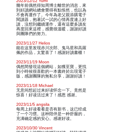
2023/12/12 Yumi
幾年前偶然得知周博士離世的消息，來
到好讀網站總會覺得有點悵然，也以為
不會再運作了。今年為老父親添購電子
閱讀器，抱著試一試的心情再度連上好
讀，沒想到繼續運作，還有這麼多讀友
再度回來這裡，感覺很溫暖，謝謝好讀
與團隊們的努力。
2023/11/27 Helios
能在这里发现赤川次郎、鬼马星和高羅
佩的作品，太驚喜了！感謝好讀書櫃！
2023/11/19 Moon
偶然間發現這個網站，如獲至寶，更找
到小時候很喜歡的一本書終於出現電子
版，感謝團隊的無私分享，謝謝好讀！
2023/11/18 Michael
无意间想起过来好读怀念一下。竟然是
惊喜！好读活过来了！感恩 感谢。
2023/11/5 angsila
每周上好读看看是否有新书，这已经成
了一个习惯。这种陪伴是一种舒服的，
充满确定感的安心。感谢好读。
2023/10/30 Vincent