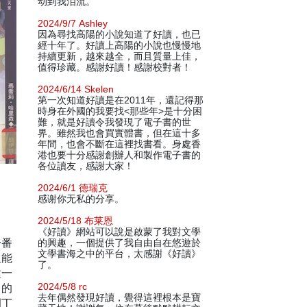
动到我泪流。
2024/9/7 Ashley
因為尋找高陽的小說知道了好讀，也已
經十年了。好讀上高陽的小說也慢慢地
持續更新，越來越全，而且質量上佳，
值得珍藏。感謝好讀！感謝校對者！
2024/6/14 Skelen
第一次知道好讀是在2011年，還記得那
時身在外國的我要找<那些年>是十分困
難，就是好讀令我發現了電子書的世
界。雖然我也會買實體書，但在這十多
年間，也會不斷在這裡找書看。身處香
港也要十分感謝創辦人和製作電子書的
各位讀友，感謝大家！
2024/6/1 德瑞克
感谢你无私的分享。
2024/5/18 布莱恩
《好讀》網站可以說是啟蒙了我對文學
一番
的興趣，一個提供了我自由自在悠遊於
文學書海之中的平台，太感謝《好讀》
但能
了。
種一
己的
2024/5/8 rc
去年偶然發現好讀，覺得這裡根本是寶
園丁