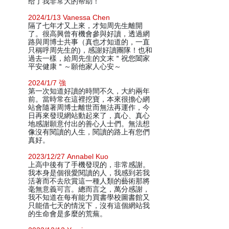
给了我非常大的帮助！
2024/1/13 Vanessa Chen
隔了七年才又上來，才知周先生離開
了。很高興曾有機會參與好讀，透過網
路與周博士共事（真也才知道的，一直
只稱呼周先生的)，感謝好讀團隊！也和
過去一樣，給周先生的文末＂祝您闔家
平安健康＂～願他家人心安～
2024/1/7 強
第一次知道好讀的時間不久，大約兩年
前。當時常在這裡挖寶，本來很擔心網
站會隨著周博士離世而無法再運作，今
日再來發現網站動起來了，真心、真心
地感謝願意付出的善心人士們。無法想
像沒有閱讀的人生，閱讀的路上有您們
真好。
2023/12/27 Annabel Kuo
上高中後有了手機發現的，非常感謝。
我本身是個很愛閱讀的人，我感到若我
活著而不去欣賞這一種人類的藝術那將
毫無意義可言。總而言之，萬分感謝，
我不知道在每有能力買書學校圖書館又
只能借七天的情況下，沒有這個網站我
的生命會是多麼的荒蕪。