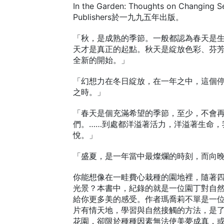
In the Garden: Thoughts on Changing
Publishers於一九九五年出版。
「秋，是成熟的季節。一般都認為春天是
天才是真正的起點。秋天是綻放色彩、芬
全新的開始。」
「幻想力在冬日綻放，在一年之中，這個
之時。」
「春天是個充滿希望的季節，至少，不會
們。……到處都洋溢著活力，洋溢著生命，
悅。」
「盛夏，是一年當中最燦爛的時刻，而向
你能想像在一畦費心栽種的園地裡，隨著
光景？本書中，紀錄的就是一位園丁對自
給你更多美的感受。作者瑪喬莉不單是一
片有情天地，學習與自然接觸的方法，是
花園，卻限於種種因素無法使美夢成真，