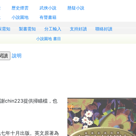
囊
歷史煙雲
武俠小說
懸疑小說
說
小說園地
有聲書籍
誤需知
製書需知
分工輸入
支持好讀
聯絡好讀
小說園地 書目
說明
chin223提供掃瞄檔，也
九七年十月出版。英文原著為