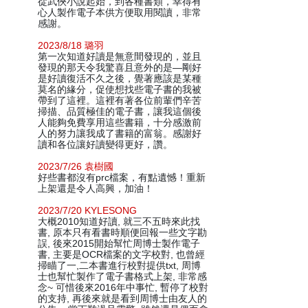
從武俠小說起始，到各種書類，幸得有
心人製作電子本供方便取用閱讀，非常
感謝。
2023/8/18 璐羽
第一次知道好讀是無意間發現的，並且
發現的那天令我驚喜且意外的是—剛好
是好讀復活不久之後，覺著應該是某種
莫名的緣分，促使想找些電子書的我被
帶到了這裡。這裡有著各位前輩們辛苦
掃描、品質極佳的電子書，讓我這個後
人能夠免費享用這些書籍，十分感激前
人的努力讓我成了書籍的富翁。感謝好
讀和各位讓好讀變得更好，讚。
2023/7/26 袁樹國
好些書都沒有prc檔案，有點遺憾！重新
上架還是令人高興，加油！
2023/7/20 KYLESONG
大概2010知道好讀, 就三不五時來此找
書, 原本只有看書時順便回報一些文字勘
誤, 後來2015開始幫忙周博士製作電子
書, 主要是OCR檔案的文字校對, 也曾經
掃瞄了一,二本書進行校對提供txt, 周博
士也幫忙製作了電子書格式上架, 非常感
念~ 可惜後來2016年中事忙, 暫停了校對
的支持, 再後來就是看到周博士由友人的