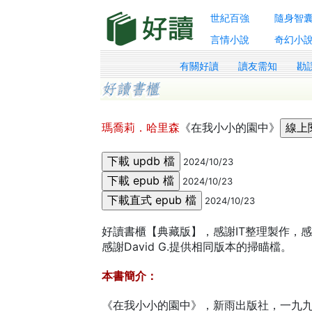
世紀百強
隨身智
言情小說
奇幻小
有關好讀
讀友需知
勘
瑪喬莉．哈里森
《在我小小的園中》
2024/10/23
2024/10/23
2024/10/23
好讀書櫃【典藏版】，感謝IT整理製作，感謝
感謝David G.提供相同版本的掃瞄檔。
本書簡介：
《在我小小的園中》，新雨出版社，一九