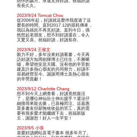
陪伴的歲月。永遠支持好讀。祝福好讀
長長久久。
2023/9/24 Tomcat Chou
從2006年起，好讀就這麼伴我度過了這
麼長的時間。直到2017.12的噩耗傳來，
我以為就此不再見好讀。直到今日，偶
然想起老朋友，想不到好讀還在，令人
又驚又喜。祝福好讀，好讀長存。
2023/9/24 王俊文
眼力不好，多年沒來好讀看書，今天再
訪好讀方知周劍輝博士已往生，不勝唏
噓，希望他安息天國。沒有他的辛苦創
建及許多熱心朋友的共同努力，好讀不
容易經營至今。謝謝周博士及熱心朋友
的辛勞貢獻！
2023/9/12 Charlotte Chang
想不到今天上網查看，好讀竟然復活
了，是哪位神仙壯士伸出援手？還沒仔
細搜尋來龍去脈，已喜極而泣。這嘉惠
眾多書友但卻無啥收益的苦工，真的需
要有很多愛才能繼續下去，祝福新版
主，謝謝您！好人一生平安！
2023/9/5 小張
喜愛好讀網站及電子書本 很多年月了。