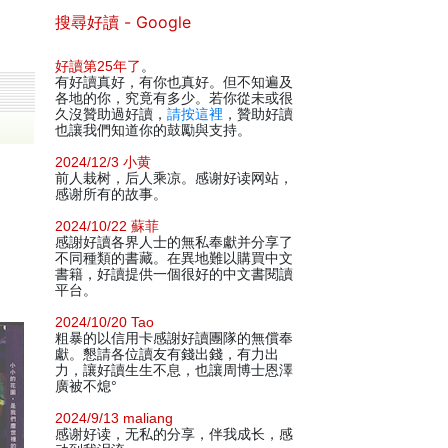
搜尋好讀 - Google
好讀第25年了
。
有好讀真好，有你也真好。但不知遍及
各地的你，究竟有多少。若你從未或很
久沒贊助過好讀，
請按這裡
，贊助好讀
也讓我們知道你的鼓勵與支持。
2024/12/3 小黄
前人栽树，后人乘凉。感谢好读网站，
感谢所有的故事。
2024/10/22 蘇菲
感謝好讀各界人士的無私奉獻并分享了
不同種類的書藏。在異地難以購買中文
書籍，好讀提供一個很好的中文書閱讀
平台。
2024/10/20 Tao
粗暴的以信用卡感謝好讀團隊的無償奉
獻。懇請各位讀友有錢出錢，有力出
力，讓好讀生生不息，也讓周博士恩澤
廣被不熄°
2024/9/13 maliang
感谢好读，无私的分享，伴我成长，感