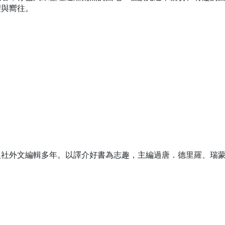
望與嚮往。
。
版社外文編輯多年。以譯介好書為志趣，主編過唐．德里羅、瑞