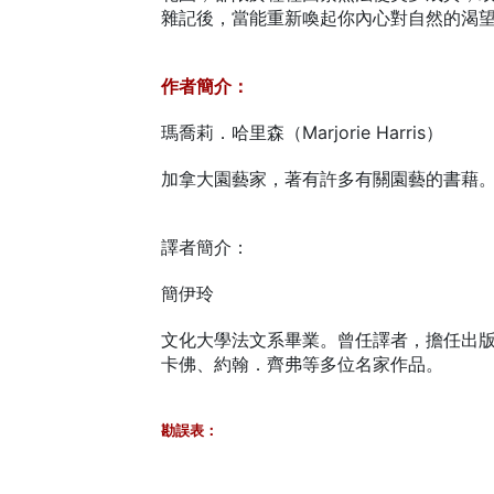
雜記後，當能重新喚起你內心對自然的渴
作者簡介：
瑪喬莉．哈里森（Marjorie Harris）
加拿大園藝家，著有許多有關園藝的書藉
譯者簡介：
簡伊玲
文化大學法文系畢業。曾任譯者，擔任出
卡佛、約翰．齊弗等多位名家作品。
勘誤表：