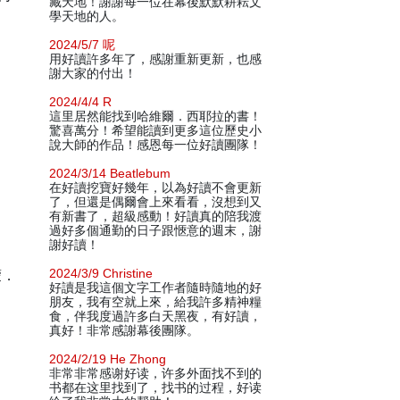
藏天地！謝謝每一位在幕後默默耕耘文
學天地的人。
2024/5/7 呢
用好讀許多年了，感謝重新更新，也感
謝大家的付出！
2024/4/4 R
這里居然能找到哈維爾．西耶拉的書！
驚喜萬分！希望能讀到更多這位歷史小
說大師的作品！感恩每一位好讀團隊！
2024/3/14 Beatlebum
在好讀挖寶好幾年，以為好讀不會更新
了，但還是偶爾會上來看看，沒想到又
有新書了，超級感動！好讀真的陪我渡
過好多個通勤的日子跟愜意的週末，謝
謝好讀！
蒙．
2024/3/9 Christine
好讀是我這個文字工作者隨時隨地的好
朋友，我有空就上來，給我許多精神糧
食，伴我度過許多白天黑夜，有好讀，
真好！非常感謝幕後團隊。
2024/2/19 He Zhong
非常非常感谢好读，许多外面找不到的
书都在这里找到了，找书的过程，好读