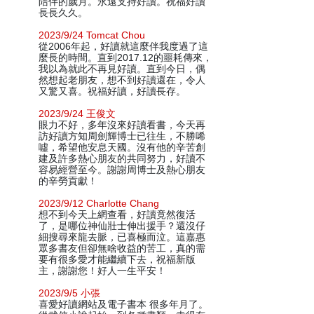
陪伴的歲月。永遠支持好讀。祝福好讀
長長久久。
2023/9/24 Tomcat Chou
從2006年起，好讀就這麼伴我度過了這
麼長的時間。直到2017.12的噩耗傳來，
我以為就此不再見好讀。直到今日，偶
然想起老朋友，想不到好讀還在，令人
又驚又喜。祝福好讀，好讀長存。
2023/9/24 王俊文
眼力不好，多年沒來好讀看書，今天再
訪好讀方知周劍輝博士已往生，不勝唏
噓，希望他安息天國。沒有他的辛苦創
建及許多熱心朋友的共同努力，好讀不
容易經營至今。謝謝周博士及熱心朋友
的辛勞貢獻！
2023/9/12 Charlotte Chang
想不到今天上網查看，好讀竟然復活
了，是哪位神仙壯士伸出援手？還沒仔
細搜尋來龍去脈，已喜極而泣。這嘉惠
眾多書友但卻無啥收益的苦工，真的需
要有很多愛才能繼續下去，祝福新版
主，謝謝您！好人一生平安！
2023/9/5 小張
喜愛好讀網站及電子書本 很多年月了。