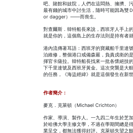
吧、賭館和妓院，人們在這悶熱、擁擠、
最有錢的城市中討生活，隨時可能因為雙Ｄ—
or dagger）——而喪生。
對查爾斯．韓特船長來說，西班牙人手上
就是你的，這個島上的生存法則是持有者
港內流傳著耳語：西班牙的寶藏船千里達
泊維修，整個港口戒備森嚴，負責戍衛的
揮官卡薩拉。韓特船長找來一批各懷絕技
下千里達號及西班牙黃金。這次突襲是大
的任務，《海盜經緯》就是這個發生在新
作者簡介：
麥克．克萊頓（Michael Crichton）
作家、導演、製作人。一九四二年生於芝
於哈佛大學主修文學，不過在學期間總是
業呈交，都無法獲得好評。克萊頓失望之