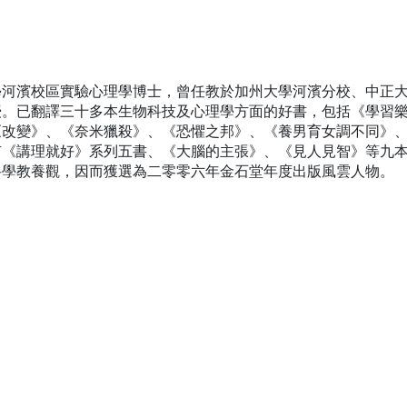
學河濱校區實驗心理學博士，曾任教於加州大學河濱分校、中正
授。已翻譯三十多本生物科技及心理學方面的好書，包括《學習
《改變》、《奈米獵殺》、《恐懼之邦》、《養男育女調不同》
有《講理就好》系列五書、《大腦的主張》、《見人見智》等九
科學教養觀，因而獲選為二零零六年金石堂年度出版風雲人物。