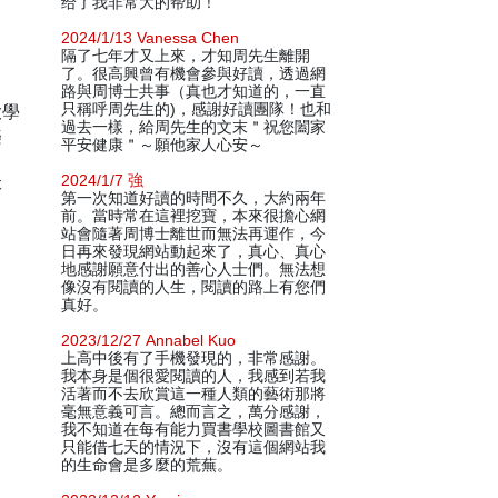
给了我非常大的帮助！
2024/1/13 Vanessa Chen
隔了七年才又上來，才知周先生離開
了。很高興曾有機會參與好讀，透過網
路與周博士共事（真也才知道的，一直
大學
只稱呼周先生的)，感謝好讀團隊！也和
過去一樣，給周先生的文末＂祝您闔家
樂
平安健康＂～願他家人心安～
、
2024/1/7 強
本
第一次知道好讀的時間不久，大約兩年
前。當時常在這裡挖寶，本來很擔心網
站會隨著周博士離世而無法再運作，今
日再來發現網站動起來了，真心、真心
地感謝願意付出的善心人士們。無法想
像沒有閱讀的人生，閱讀的路上有您們
真好。
2023/12/27 Annabel Kuo
上高中後有了手機發現的，非常感謝。
我本身是個很愛閱讀的人，我感到若我
活著而不去欣賞這一種人類的藝術那將
毫無意義可言。總而言之，萬分感謝，
我不知道在每有能力買書學校圖書館又
只能借七天的情況下，沒有這個網站我
的生命會是多麼的荒蕪。