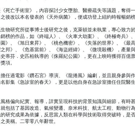
表《死亡手術室》，內容探討少女墮胎、醫療疏失等議題，奪得
，之後改以本名發表的《天外病菌》，便成功登上紐約時報暢銷
克生物研究所從事博士後研究之後，克萊頓並未執業，專心致力
暢銷榜的作品，如《終端人》、《火車大劫案》、《終極奇兵》
公園》、《旭日東昇》、《桃色機密》、《失落的世界》、《最
懼之邦》、《危基當前》、《海盜經緯》、《微境殺機》，產量
由史蒂芬．史匹柏執導的《侏羅紀公園》，更在上映時獲得百億
卡獎項。
還擔任過電影《鑽石宮》導演、《龍捲風》編劇，並且親身參與
知名影集《急診室的春天》，更是以他自身在急診室擔任住院醫
說風格偏向紀實、報導，詳實呈現科技的背景知識與細節，有時
，就包括了基因改造、氣候變遷、奈米科技、航太工程、動物行
議的研究成果為依據，反思當人類在科學與技術取得突破時，是
」之美稱。二零零八年辭世。