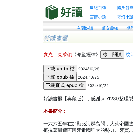
世紀百強
隨身智
言情小說
奇幻小
有關好讀
讀友需知
勘
麥克．克萊頓
《海盜經緯》
說
2024/10/25
2024/10/25
2024/10/25
好讀書櫃【典藏版】，感謝sue1289整
本書簡介：
一六六五年在加勒比海群島間，大英帝國
抵抗著周遭西班牙帝國強大的勢力。牙買