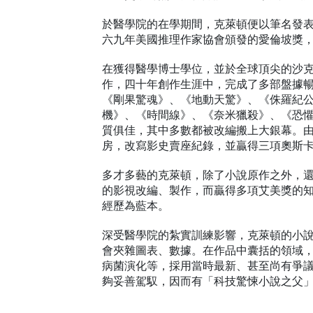
於醫學院的在學期間，克萊頓便以筆名發
六九年美國推理作家協會頒發的愛倫坡獎
在獲得醫學博士學位，並於全球頂尖的沙
作，四十年創作生涯中，完成了多部盤據
《剛果驚魂》、《地動天驚》、《侏羅紀
機》、《時間線》、《奈米獵殺》、《恐
質俱佳，其中多數都被改編搬上大銀幕。
房，改寫影史賣座紀錄，並贏得三項奧斯
多才多藝的克萊頓，除了小說原作之外，
的影視改編、製作，而贏得多項艾美獎的
經歷為藍本。
深受醫學院的紮實訓練影響，克萊頓的小
會夾雜圖表、數據。在作品中囊括的領域
病菌演化等，採用當時最新、甚至尚有爭
夠妥善駕馭，因而有「科技驚悚小說之父