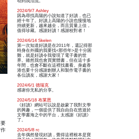
动到我泪流。
2024/9/7 Ashley
因為尋找高陽的小說知道了好讀，也已
經十年了。好讀上高陽的小說也慢慢地
持續更新，越來越全，而且質量上佳，
值得珍藏。感謝好讀！感謝校對者！
2024/6/14 Skelen
第一次知道好讀是在2011年，還記得那
時身在外國的我要找<那些年>是十分困
難，就是好讀令我發現了電子書的世
界。雖然我也會買實體書，但在這十多
年間，也會不斷在這裡找書看。身處香
港也要十分感謝創辦人和製作電子書的
各位讀友，感謝大家！
2024/6/1 德瑞克
感谢你无私的分享。
2024/5/18 布莱恩
《好讀》網站可以說是啟蒙了我對文學
的興趣，一個提供了我自由自在悠遊於
文學書海之中的平台，太感謝《好讀》
了。
畫要
當作
2024/5/8 rc
去年偶然發現好讀，覺得這裡根本是寶