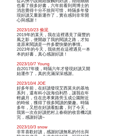
從武俠小說開始接觸到好讀，陸陸續續
也看了很多好書，六年前看到周博士的
消息覺得十分不捨與可惜，時隔多年發
現好讀又重新運作了，實在感到非常開
心與感謝！
2023/10/23 偷泥
2019年的某天，我在這裡遇見了薩豐的
風之影，便開啟了我的閱讀之路，才知
道原來閱讀是一件多麼快樂的事情。
2023年的今天，我依然在這裡遇見一本
本的好書，真心感謝好讀！
2023/10/7 Young
自2017年後，時隔六年才發現好讀又開
始運作了，真的充滿深深感謝。
2023/10/4 JOE
好多年前，在好讀發現艾西莫夫的基地
系列，還有科小說海伯利昂，讓我在年
輕歲月，住在忠孝東路旁玉成公園附近
的時候，獲得了很多閱讀的樂趣。時隔
多年，又想在好讀看點書，到了今天，
我第一次在好讀把村上春樹的收音機2讀
完，感謝好讀~
2023/10/3 snow
非常喜歡好讀，感謝好讀無私的付出與