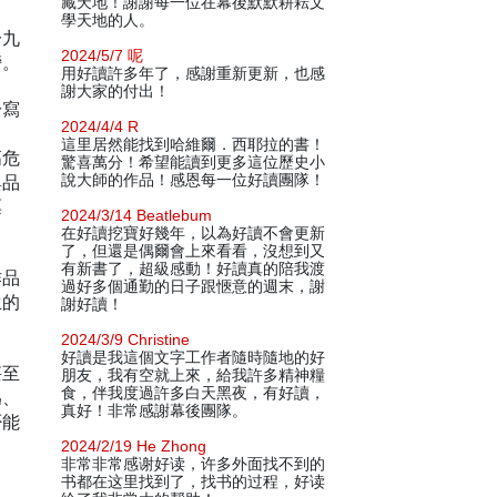
藏天地！謝謝每一位在幕後默默耕耘文
學天地的人。
一九
2024/5/7 呢
榜。
用好讀許多年了，感謝重新更新，也感
謝大家的付出！
於寫
2024/4/4 R
、
這里居然能找到哈維爾．西耶拉的書！
高危
驚喜萬分！希望能讀到更多這位歷史小
與品
說大師的作品！感恩每一位好讀團隊！
票
2024/3/14 Beatlebum
在好讀挖寶好幾年，以為好讀不會更新
了，但還是偶爾會上來看看，沒想到又
有新書了，超級感動！好讀真的陪我渡
作品
過好多個通勤的日子跟愜意的週末，謝
生的
謝好讀！
2024/3/9 Christine
好讀是我這個文字工作者隨時隨地的好
甚至
朋友，我有空就上來，給我許多精神糧
食，伴我度過許多白天黑夜，有好讀，
為、
真好！非常感謝幕後團隊。
否能
2024/2/19 He Zhong
非常非常感谢好读，许多外面找不到的
书都在这里找到了，找书的过程，好读