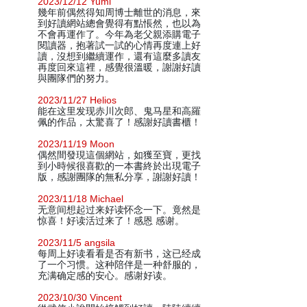
2023/12/12 Yumi
幾年前偶然得知周博士離世的消息，來
到好讀網站總會覺得有點悵然，也以為
不會再運作了。今年為老父親添購電子
閱讀器，抱著試一試的心情再度連上好
讀，沒想到繼續運作，還有這麼多讀友
再度回來這裡，感覺很溫暖，謝謝好讀
與團隊們的努力。
2023/11/27 Helios
能在这里发现赤川次郎、鬼马星和高羅
佩的作品，太驚喜了！感謝好讀書櫃！
2023/11/19 Moon
偶然間發現這個網站，如獲至寶，更找
到小時候很喜歡的一本書終於出現電子
版，感謝團隊的無私分享，謝謝好讀！
2023/11/18 Michael
无意间想起过来好读怀念一下。竟然是
惊喜！好读活过来了！感恩 感谢。
2023/11/5 angsila
每周上好读看看是否有新书，这已经成
了一个习惯。这种陪伴是一种舒服的，
充满确定感的安心。感谢好读。
2023/10/30 Vincent