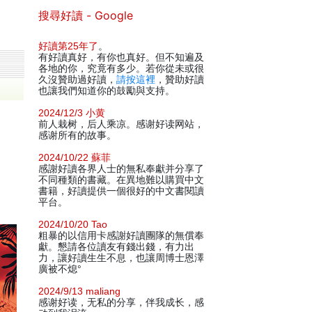
搜尋好讀 - Google
好讀第25年了
。
有好讀真好，有你也真好。但不知遍及
各地的你，究竟有多少。若你從未或很
久沒贊助過好讀，
請按這裡
，贊助好讀
也讓我們知道你的鼓勵與支持。
2024/12/3 小黄
前人栽树，后人乘凉。感谢好读网站，
感谢所有的故事。
2024/10/22 蘇菲
感謝好讀各界人士的無私奉獻并分享了
不同種類的書藏。在異地難以購買中文
書籍，好讀提供一個很好的中文書閱讀
平台。
2024/10/20 Tao
粗暴的以信用卡感謝好讀團隊的無償奉
獻。懇請各位讀友有錢出錢，有力出
力，讓好讀生生不息，也讓周博士恩澤
廣被不熄°
2024/9/13 maliang
感谢好读，无私的分享，伴我成长，感