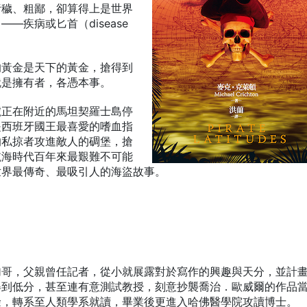
污穢、粗鄙，卻算得上是世界
—疾病或匕首（disease
的黃金是天下的黃金，搶得到
就是擁有者，各憑本事。
號正在附近的馬坦契羅士島停
是西班牙國王最喜愛的嗜血指
的私掠者攻進敵人的碉堡，搶
航海時代百年來最艱難不可能
世界最傳奇、最吸引人的海盜故事。
加哥，父親曾任記者，從小就展露對於寫作的興趣與天分，並計
得到低分，甚至連有意測試教授，刻意抄襲喬治．歐威爾的作品
餘，轉系至人類學系就讀，畢業後更進入哈佛醫學院攻讀博士。