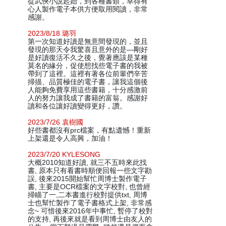
從武俠小說起始，到各種書類，幸得有
心人製作電子本供方便取用閱讀，非常
感謝。
2023/8/18 璐羽
第一次知道好讀是無意間發現的，並且
發現的那天令我驚喜且意外的是—剛好
是好讀復活不久之後，覺著應該是某種
莫名的緣分，促使想找些電子書的我被
帶到了這裡。這裡有著各位前輩們辛苦
掃描、品質極佳的電子書，讓我這個後
人能夠免費享用這些書籍，十分感激前
人的努力讓我成了書籍的富翁。感謝好
讀和各位讓好讀變得更好，讚。
2023/7/26 袁樹國
好些書都沒有prc檔案，有點遺憾！重新
上架還是令人高興，加油！
2023/7/20 KYLESONG
大概2010知道好讀, 就三不五時來此找
書, 原本只有看書時順便回報一些文字勘
誤, 後來2015開始幫忙周博士製作電子
書, 主要是OCR檔案的文字校對, 也曾經
掃瞄了一,二本書進行校對提供txt, 周博
士也幫忙製作了電子書格式上架, 非常感
念~ 可惜後來2016年中事忙, 暫停了校對
的支持, 再後來就是看到周博士由友人的