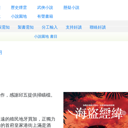
囊
歷史煙雲
武俠小說
懸疑小說
說
小說園地
有聲書籍
誤需知
製書需知
分工輸入
支持好讀
聯絡好讀
小說園地 書目
明
理製作，感謝邱五提供掃瞄檔。
遙遠的殖民地牙買加，正獨力
加的首府皇家港街上滿是酒