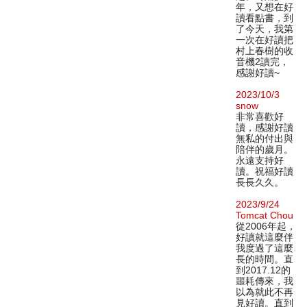
年，又想在好
讀看點書，到
了今天，我第
一次在好讀把
村上春樹的收
音機2讀完，
感謝好讀~
2023/10/3
snow
非常喜歡好
讀，感謝好讀
無私的付出與
陪伴的歲月。
永遠支持好
讀。祝福好讀
長長久久。
2023/9/24
Tomcat Chou
從2006年起，
好讀就這麼伴
我度過了這麼
長的時間。直
到2017.12的
噩耗傳來，我
以為就此不再
見好讀。直到