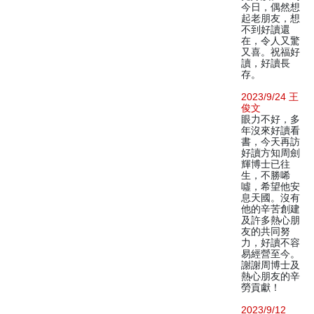
今日，偶然想
起老朋友，想
不到好讀還
在，令人又驚
又喜。祝福好
讀，好讀長
存。
2023/9/24 王
俊文
眼力不好，多
年沒來好讀看
書，今天再訪
好讀方知周劍
輝博士已往
生，不勝唏
噓，希望他安
息天國。沒有
他的辛苦創建
及許多熱心朋
友的共同努
力，好讀不容
易經營至今。
謝謝周博士及
熱心朋友的辛
勞貢獻！
2023/9/12