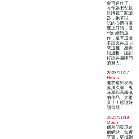
會再運作了。
今年為老父親
添購電子閱讀
器，抱著試一
試的心情再度
連上好讀，沒
想到繼續運
作，還有這麼
多讀友再度回
來這裡，感覺
很溫暖，謝謝
好讀與團隊們
的努力。
2023/11/27
Helios
能在这里发现
赤川次郎、鬼
马星和高羅佩
的作品，太驚
喜了！感謝好
讀書櫃！
2023/11/19
Moon
偶然間發現這
個網站，如獲
至寶，更找到