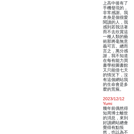
上高中後有了
手機發現的，
非常感謝。我
本身是個很愛
閱讀的人，我
感到若我活著
而不去欣賞這
一種人類的藝
術那將毫無意
義可言。總而
言之，萬分感
謝，我不知道
在每有能力買
書學校圖書館
又只能借七天
的情況下，沒
有這個網站我
的生命會是多
麼的荒蕪。
2023/12/12
Yumi
幾年前偶然得
知周博士離世
的消息，來到
好讀網站總會
覺得有點悵
然，也以為不