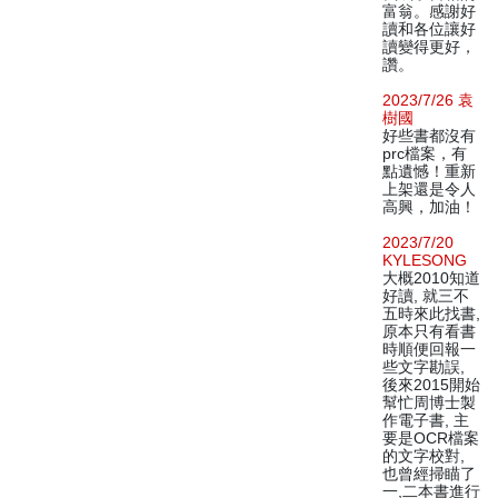
富翁。感謝好
讀和各位讓好
讀變得更好，
讚。
2023/7/26 袁
樹國
好些書都沒有
prc檔案，有
點遺憾！重新
上架還是令人
高興，加油！
2023/7/20
KYLESONG
大概2010知道
好讀, 就三不
五時來此找書,
原本只有看書
時順便回報一
些文字勘誤,
後來2015開始
幫忙周博士製
作電子書, 主
要是OCR檔案
的文字校對,
也曾經掃瞄了
一,二本書進行