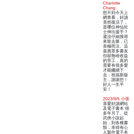
Charlotte
Chang
想不到今天上
網查看，好讀
竟然復活了，
是哪位神仙壯
士伸出援手？
還沒仔細搜尋
來龍去脈，已
喜極而泣。這
嘉惠眾多書友
但卻無啥收益
的苦工，真的
需要有很多愛
才能繼續下
去，祝福新版
主，謝謝您！
好人一生平
安！
2023/9/5 小張
喜愛好讀網站
及電子書本 很
多年月了。從
武俠小說起
始，到各種書
類，幸得有心
人製作電子本