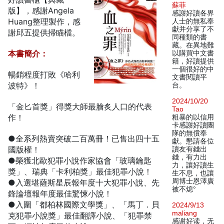
蘇菲
版】，感謝Angela
感謝好讀各界
Huang整理製作，感
人士的無私奉
獻并分享了不
謝邱五提供掃瞄檔。
同種類的書
藏。在異地難
本書簡介：
以購買中文書
籍，好讀提供
一個很好的中
暢銷程度打敗《哈利
文書閱讀平
波特》！
台。
2024/10/20
「金匕首獎」得獎大師最膾炙人口的代表
Tao
作！
粗暴的以信用
卡感謝好讀團
隊的無償奉
●全系列熱賣突破二百萬冊！已售出四十五
獻。懇請各位
國版權！
讀友有錢出
錢，有力出
●榮獲北歐犯罪小說作家協會「玻璃鑰匙
力，讓好讀生
獎」、瑞典「卡利柏獎」最佳犯罪小說！
生不息，也讓
周博士恩澤廣
●入選堪薩斯星辰報年度十大犯罪小說、先
被不熄°
鋒論壇報年度最佳驚悚小說！
●入圍「都柏林國際文學獎」、「馬丁．貝
2024/9/13
maliang
克犯罪小說獎」最佳翻譯小說、「犯罪禁
感谢好读，无