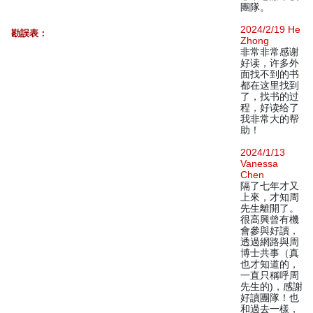
團隊。
2024/2/19 He
勘誤表：
Zhong
非常非常感谢
好读，许多外
面找不到的书
都在这里找到
了，找书的过
程，好读给了
我非常大的帮
助！
2024/1/13
Vanessa
Chen
隔了七年才又
上來，才知周
先生離開了。
很高興曾有機
會參與好讀，
透過網路與周
博士共事（真
也才知道的，
一直只稱呼周
先生的)，感謝
好讀團隊！也
和過去一樣，