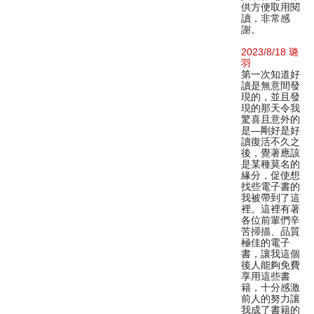
供方便取用閱
讀，非常感
謝。
2023/8/18 璐
羽
第一次知道好
讀是無意間發
現的，並且發
現的那天令我
驚喜且意外的
是—剛好是好
讀復活不久之
後，覺著應該
是某種莫名的
緣分，促使想
找些電子書的
我被帶到了這
裡。這裡有著
各位前輩們辛
苦掃描、品質
極佳的電子
書，讓我這個
後人能夠免費
享用這些書
籍，十分感激
前人的努力讓
我成了書籍的