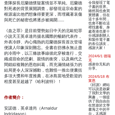
查隊探長厄蘭德懷疑案情並不單純。厄蘭德
令我發現了電
子書的世界。
對死者的背景展開調查，卻發現這宗命案的
雖然我也會買
根源遠比他們想像得要更深，而埋藏著哀傷
實體書，但在
這十多年間，
與死亡的秘密也將逐步被揭開……
也會不斷在這
裡找書看。身
《血之罪》是目前聲勢如日中天的北歐犯罪
處香港也要十
分感謝創辦人
小說天王英卓達尚揚名國際的暢銷代表作，
和製作電子書
外表冷靜、內心熾熱的厄蘭德探長首次登場
的各位讀友，
便讓人印象深刻難忘。全書在彷彿永無止盡
感謝大家！
的冷雨中，以三條故事線彼此穿梭進行，交
2024/6/1 德瑞
織成宿命的悲劇、親情的衝突，以及兩代之
克
間錯綜複雜的恩怨糾葛，而充滿情緒張力的
感谢你无私的
分享。
結局更令人深深撼動，也難怪一推出便囊括
多項大獎和年度推薦，在冰島當地受歡迎的
2024/5/18 布
莱恩
程度甚至超越了《哈利波特》！
《好讀》網站
可以說是啟蒙
了我對文學的
作者簡介：
興趣，一個提
供了我自由自
在悠遊於文學
安諾德．英卓達尚（Arnaldur
書海之中的平
Indridason）
台，太感謝