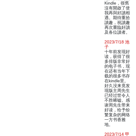
Kindle，很舊
沒有開啟了使
我再與好讀相
遇。期待重拾
讀趣，祝讀趣
再次重臨好讀
及各位讀者。
2023/7/18 池
子
十年前发现好
读，获得了很
多排版非常好
的电子书，现
在还有当年下
载的很多书存
在kindle里。
好久没来竟发
现版主周先生
已经过世令人
不胜唏嘘。感
谢周先生带来
好读，给予纷
繁复杂的网络
一方书香雅
地。
2023/7/14 甲