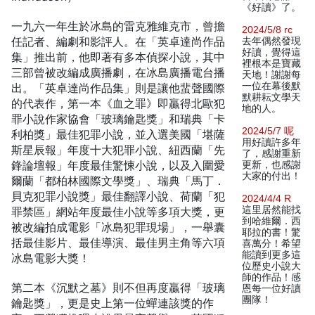
《好讀》了。
一九六一年生於冰島的雷克雅維克市，曾擔
2024/5/8 rc
任記者、編劇和影評人。在「英卓達尚作品
去年偶然發現
好讀，覺得這
集」推出前，他即著有多本偵探小說，其中
裡根本是寶藏
三部曾被改編成廣播劇，在冰島廣播電台播
天地！謝謝每
一位在幕後默
出。「英卓達尚作品集」則是讓他蜚聲國際
默耕耘文學天
的代表作，第一本《血之罪》即贏得北歐犯
地的人。
罪小說作家協會「玻璃鑰匙獎」和瑞典「卡
2024/5/7 呢
利柏獎」最佳犯罪小說，並入選美國「堪薩
用好讀許多年
斯星辰報」年度十大犯罪小說、紐西蘭「先
了，感謝重新
鋒論壇報」年度最佳驚悚小說，以及入圍愛
更新，也感謝
大家的付出！
爾蘭「都柏林國際文學獎」、瑞典「馬丁．
貝克犯罪小說獎」最佳翻譯小說、荷蘭「犯
2024/4/4 R
這里居然能找
罪禁區」網站年度最佳小說等多項大獎，更
到哈維爾．西
被改編拍成電影「冰島犯罪現場」，一舉囊
耶拉的書！驚
括最佳影片、最佳導演、最佳男主角等六項
喜萬分！希望
能讀到更多這
冰島電影大獎！
位歷史小說大
師的作品！感
第二本《沉默之墓》則不但再度贏得「玻璃
恩每一位好讀
團隊！
鑰匙獎」，更是史上第一位蟬連該獎的作