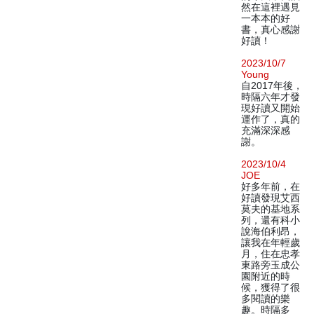
然在這裡遇見
一本本的好
書，真心感謝
好讀！
2023/10/7
Young
自2017年後，
時隔六年才發
現好讀又開始
運作了，真的
充滿深深感
謝。
2023/10/4
JOE
好多年前，在
好讀發現艾西
莫夫的基地系
列，還有科小
說海伯利昂，
讓我在年輕歲
月，住在忠孝
東路旁玉成公
園附近的時
候，獲得了很
多閱讀的樂
趣。時隔多