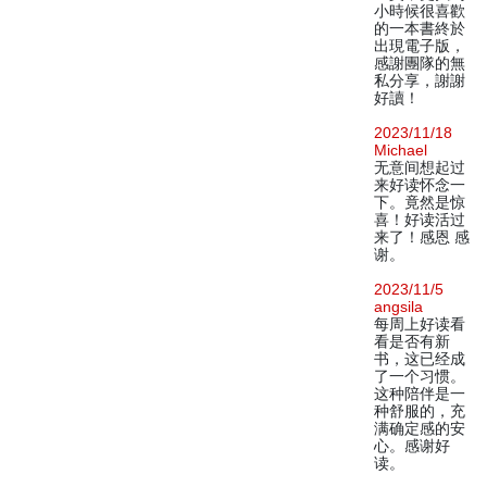
小時候很喜歡
的一本書終於
出現電子版，
感謝團隊的無
私分享，謝謝
好讀！
2023/11/18
Michael
无意间想起过
来好读怀念一
下。竟然是惊
喜！好读活过
来了！感恩 感
谢。
2023/11/5
angsila
每周上好读看
看是否有新
书，这已经成
了一个习惯。
这种陪伴是一
种舒服的，充
满确定感的安
心。感谢好
读。