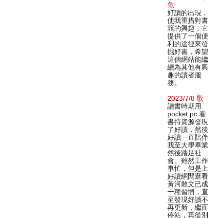
魚
好讀的出現，
使我重措對書
籍的興趣，它
提供了一個便
利的途徑來發
掘好書，希望
這個網站能繼
續為其他有興
趣的讀者服
務。
2023/7/8 歌
讀書時期用
pocket pc 看
書持資源發現
了好讀，然後
好讀一直陪伴
我至大學畢業
然後踏足社
會。雖然工作
事忙，但是上
好讀網閒逛看
黃河散文已成
一種習慣，直
至發現好讀不
再更新，繼而
停站，再從別