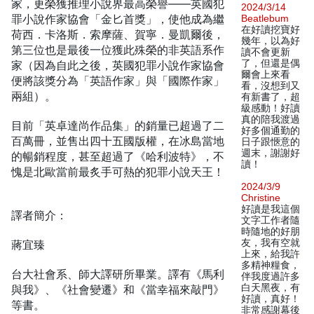
家，更榮獲推理小說界最高榮譽——英國犯
2024/3/14
罪小說作家協會「金匕首獎」，使他成為繼
Beatlebum
在好讀挖寶好
荷西．卡洛斯．索摩薩、賀寧．曼凱爾後，
幾年，以為好
第三位也是最後一位獲此殊榮的非英語系作
讀不會更新
了，但還是偶
家（因為自此之後，英國犯罪小說作家協會
爾會上來看
便將該獎分為「英語作家」與「國際作家」
看，沒想到又
兩組）。
有新書了，超
級感動！好讀
真的陪我渡過
目前「英卓達尚作品集」的銷量已超過了二
好多個通勤的
百萬冊，並售出四十五國版權，在冰島當地
日子跟愜意的
週末，謝謝好
的暢銷程度，甚至超過了《哈利波特》，不
讀！
愧是北歐當前最炙手可熱的犯罪小說天王！
2024/3/9
Christine
好讀是我這個
譯者簡介：
文字工作者隨
時隨地的好朋
友，我有空就
蔣宜臻
上來，給我許
多精神糧食，
台大社會系、師大譯研所畢業。譯有《馬利
伴我度過許多
白天黑夜，有
與我》、《社會變遷》和《當幸福來敲門》
好讀，真好！
等書。
非常感謝幕後