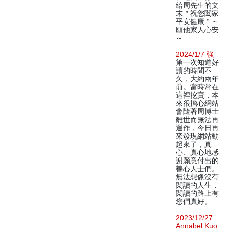
給周先生的文
末＂祝您闔家
平安健康＂～
願他家人心安
～
2024/1/7 強
第一次知道好
讀的時間不
久，大約兩年
前。當時常在
這裡挖寶，本
來很擔心網站
會隨著周博士
離世而無法再
運作，今日再
來發現網站動
起來了，真
心、真心地感
謝願意付出的
善心人士們。
無法想像沒有
閱讀的人生，
閱讀的路上有
您們真好。
2023/12/27
Annabel Kuo