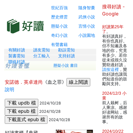
搜尋好讀 -
世紀百強
隨身智囊
Google
歷史煙雲
武俠小說
懸疑小說
言情小說
好讀第25年
了
。
奇幻小說
小說園地
有好讀真好，
有你也真好。
有聲書籍
但不知遍及各
有關好讀
讀友需知
勘誤需知
地的你，究竟
有多少。若你
製書需知
分工輸入
支持好讀
從未或很久沒
聯絡好讀
贊助過好讀，
懸疑小說 書目
請按這裡
，贊
助好讀也讓我
們知道你的鼓
安諾德．英卓達尚
《血之罪》
勵與支持。
說明
2024/12/3 小
黄
前人栽树，后
2024/10/28
人乘凉。感谢
2024/10/28
好读网站，感
谢所有的故
2024/10/28
事。
2024/10/22
好讀書櫃【典藏