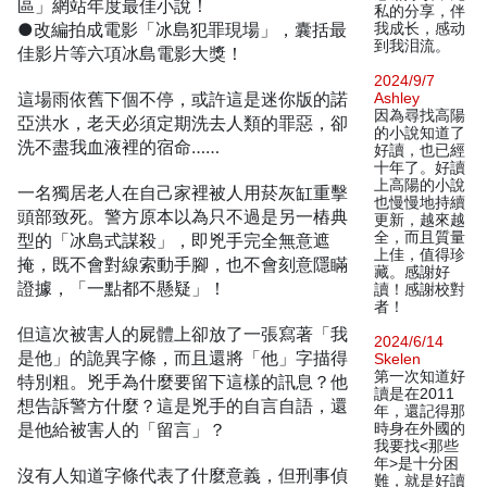
區」網站年度最佳小說！
私的分享，伴
●改編拍成電影「冰島犯罪現場」，囊括最
我成长，感动
到我泪流。
佳影片等六項冰島電影大獎！
2024/9/7
這場雨依舊下個不停，或許這是迷你版的諾
Ashley
因為尋找高陽
亞洪水，老天必須定期洗去人類的罪惡，卻
的小說知道了
洗不盡我血液裡的宿命……
好讀，也已經
十年了。好讀
上高陽的小說
一名獨居老人在自己家裡被人用菸灰缸重擊
也慢慢地持續
頭部致死。警方原本以為只不過是另一樁典
更新，越來越
全，而且質量
型的「冰島式謀殺」，即兇手完全無意遮
上佳，值得珍
掩，既不會對線索動手腳，也不會刻意隱瞞
藏。感謝好
證據，「一點都不懸疑」！
讀！感謝校對
者！
但這次被害人的屍體上卻放了一張寫著「我
2024/6/14
是他」的詭異字條，而且還將「他」字描得
Skelen
第一次知道好
特別粗。兇手為什麼要留下這樣的訊息？他
讀是在2011
想告訴警方什麼？這是兇手的自言自語，還
年，還記得那
是他給被害人的「留言」？
時身在外國的
我要找<那些
年>是十分困
沒有人知道字條代表了什麼意義，但刑事偵
難，就是好讀