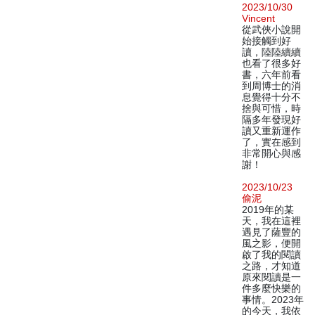
2023/10/30
Vincent
從武俠小說開
始接觸到好
讀，陸陸續續
也看了很多好
書，六年前看
到周博士的消
息覺得十分不
捨與可惜，時
隔多年發現好
讀又重新運作
了，實在感到
非常開心與感
謝！
2023/10/23
偷泥
2019年的某
天，我在這裡
遇見了薩豐的
風之影，便開
啟了我的閱讀
之路，才知道
原來閱讀是一
件多麼快樂的
事情。2023年
的今天，我依