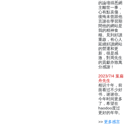
的論壇得悉網
主離世一事，
心有點哀傷，
後悔未曾跟他
言謝在學習期
間他的網站是
我的精神食
糧。見到好讀
重啟，有心人
延續好讀網站
的營運和更
新，很是感
激，對周先生
的貢獻亦致萬
分感謝！
2023/7/4 葉扁
舟先生
相识十年，前
面看过不少好
书，谢谢你。
今年时间更多
了，希望在
haodoo度过
更好的年华。
>>
更多感言