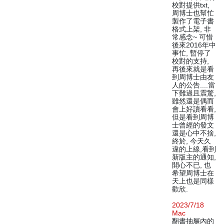
校對提供txt,
周博士也幫忙
製作了電子書
格式上架, 非
常感念~ 可惜
後來2016年中
事忙, 暫停了
校對的支持,
再後來就是看
到周博士由友
人的公告....當
下難過且震驚,
雖然還是偶而
會上好讀看看,
但是看到周博
士曾經的發文
還是心中不捨,
終於, 今天久
違的上線,看到
新版主的通知,
開心不已, 也
希望周博士在
天上也是同樣
歡欣.
2023/7/18
Mac
翻書抽屜內的