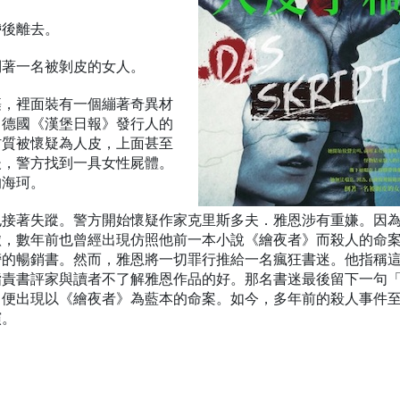
帶後離去。
倒著一名被剝皮的女人。
裹，裡面裝有一個繃著奇異材
，德國《漢堡日報》發行人的
材質被懷疑為人皮，上面甚至
後，警方找到一具女性屍體。
的海珂。
也接著失蹤。警方開始懷疑作家克里斯多夫．雅恩涉有重嫌。因
轍，數年前也曾經出現仿照他前一本小說《繪夜者》而殺人的命
榜的暢銷書。然而，雅恩將一切罪行推給一名瘋狂書迷。他指稱
指責書評家與讀者不了解雅恩作品的好。那名書迷最後留下一句
，便出現以《繪夜者》為藍本的命案。如今，多年前的殺人事件
演。