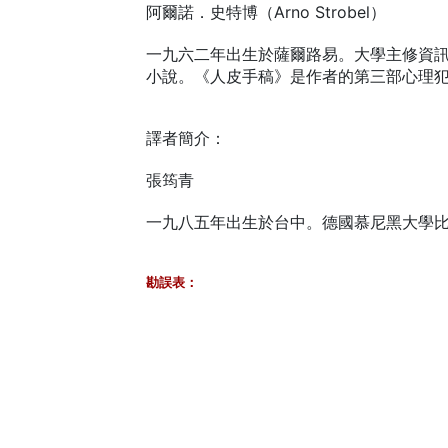
阿爾諾．史特博（Arno Strobel）
一九六二年出生於薩爾路易。大學主修資
小說。《人皮手稿》是作者的第三部心理
譯者簡介：
張筠青
一九八五年出生於台中。德國慕尼黑大學
勘誤表：