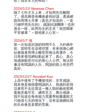
给了我非常大的帮助！
2024/1/13 Vanessa Chen
隔了七年才又上來，才知周先生離開
了。很高興曾有機會參與好讀，透過網
路與周博士共事（真也才知道的，一直
只稱呼周先生的)，感謝好讀團隊！也和
過去一樣，給周先生的文末＂祝您闔家
平安健康＂～願他家人心安～
2024/1/7 強
第一次知道好讀的時間不久，大約兩年
前。當時常在這裡挖寶，本來很擔心網
站會隨著周博士離世而無法再運作，今
日再來發現網站動起來了，真心、真心
地感謝願意付出的善心人士們。無法想
像沒有閱讀的人生，閱讀的路上有您們
真好。
2023/12/27 Annabel Kuo
上高中後有了手機發現的，非常感謝。
我本身是個很愛閱讀的人，我感到若我
活著而不去欣賞這一種人類的藝術那將
毫無意義可言。總而言之，萬分感謝，
我不知道在每有能力買書學校圖書館又
只能借七天的情況下，沒有這個網站我
的生命會是多麼的荒蕪。