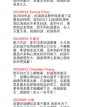
陪伴的歲月。永遠支持好讀。祝福好讀
長長久久。
2023/9/24 Tomcat Chou
從2006年起，好讀就這麼伴我度過了這
麼長的時間。直到2017.12的噩耗傳來，
我以為就此不再見好讀。直到今日，偶
然想起老朋友，想不到好讀還在，令人
又驚又喜。祝福好讀，好讀長存。
2023/9/24 王俊文
眼力不好，多年沒來好讀看書，今天再
訪好讀方知周劍輝博士已往生，不勝唏
噓，希望他安息天國。沒有他的辛苦創
建及許多熱心朋友的共同努力，好讀不
容易經營至今。謝謝周博士及熱心朋友
的辛勞貢獻！
2023/9/12 Charlotte Chang
想不到今天上網查看，好讀竟然復活
了，是哪位神仙壯士伸出援手？還沒仔
細搜尋來龍去脈，已喜極而泣。這嘉惠
眾多書友但卻無啥收益的苦工，真的需
要有很多愛才能繼續下去，祝福新版
主，謝謝您！好人一生平安！
2023/9/5 小張
喜愛好讀網站及電子書本 很多年月了。