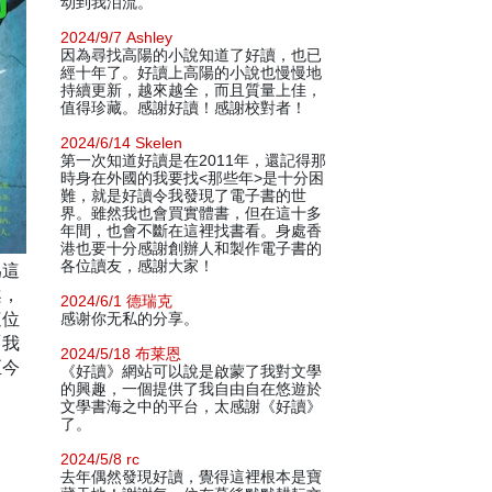
动到我泪流。
2024/9/7 Ashley
因為尋找高陽的小說知道了好讀，也已
經十年了。好讀上高陽的小說也慢慢地
持續更新，越來越全，而且質量上佳，
值得珍藏。感謝好讀！感謝校對者！
2024/6/14 Skelen
第一次知道好讀是在2011年，還記得那
時身在外國的我要找<那些年>是十分困
難，就是好讀令我發現了電子書的世
界。雖然我也會買實體書，但在這十多
年間，也會不斷在這裡找書看。身處香
港也要十分感謝創辦人和製作電子書的
各位讀友，感謝大家！
為這
案，
2024/6/1 德瑞克
這位
感谢你无私的分享。
「我
2024/5/18 布莱恩
至今
《好讀》網站可以說是啟蒙了我對文學
的興趣，一個提供了我自由自在悠遊於
文學書海之中的平台，太感謝《好讀》
了。
2024/5/8 rc
去年偶然發現好讀，覺得這裡根本是寶