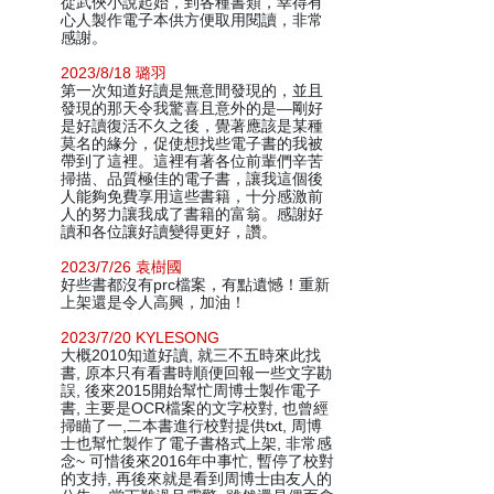
從武俠小說起始，到各種書類，幸得有
心人製作電子本供方便取用閱讀，非常
感謝。
2023/8/18 璐羽
第一次知道好讀是無意間發現的，並且
發現的那天令我驚喜且意外的是—剛好
是好讀復活不久之後，覺著應該是某種
莫名的緣分，促使想找些電子書的我被
帶到了這裡。這裡有著各位前輩們辛苦
掃描、品質極佳的電子書，讓我這個後
人能夠免費享用這些書籍，十分感激前
人的努力讓我成了書籍的富翁。感謝好
讀和各位讓好讀變得更好，讚。
2023/7/26 袁樹國
好些書都沒有prc檔案，有點遺憾！重新
上架還是令人高興，加油！
2023/7/20 KYLESONG
大概2010知道好讀, 就三不五時來此找
書, 原本只有看書時順便回報一些文字勘
誤, 後來2015開始幫忙周博士製作電子
書, 主要是OCR檔案的文字校對, 也曾經
掃瞄了一,二本書進行校對提供txt, 周博
士也幫忙製作了電子書格式上架, 非常感
念~ 可惜後來2016年中事忙, 暫停了校對
的支持, 再後來就是看到周博士由友人的