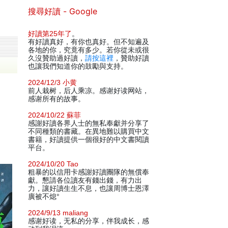
搜尋好讀 - Google
好讀第25年了
。
有好讀真好，有你也真好。但不知遍及
各地的你，究竟有多少。若你從未或很
久沒贊助過好讀，
請按這裡
，贊助好讀
也讓我們知道你的鼓勵與支持。
2024/12/3 小黄
前人栽树，后人乘凉。感谢好读网站，
感谢所有的故事。
2024/10/22 蘇菲
感謝好讀各界人士的無私奉獻并分享了
不同種類的書藏。在異地難以購買中文
書籍，好讀提供一個很好的中文書閱讀
平台。
2024/10/20 Tao
粗暴的以信用卡感謝好讀團隊的無償奉
獻。懇請各位讀友有錢出錢，有力出
力，讓好讀生生不息，也讓周博士恩澤
廣被不熄°
2024/9/13 maliang
感谢好读，无私的分享，伴我成长，感