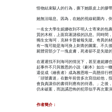
怪物結束駭人的行為，撕下她眼皮上的膠
她無法喘息。因為，在她的視線範圍內，
一名女大學生妮娜收到不明人士寄來的包
質的木框，上面寫著謎樣的訊息。同時間
獨生女海珂．克林卡普被報失蹤。奇異的
有一塊可能是海珂身上刺青的圖案。不久
屍體背部少了一塊皮膚，死者卻不是失蹤
在遲遲找不到海珂的情況下，甚至連妮娜
起事件不只與雅恩的小說《劇本》如出一
還促成《繪夜者》成為雅恩唯一高懸排行
「頭號書迷」在數年前曾多次寫信給他，
會負責讓你的書得到應有的待遇。」之後
仍未破案，而詭譎恐怖的犯罪似乎再次重
作者簡介：