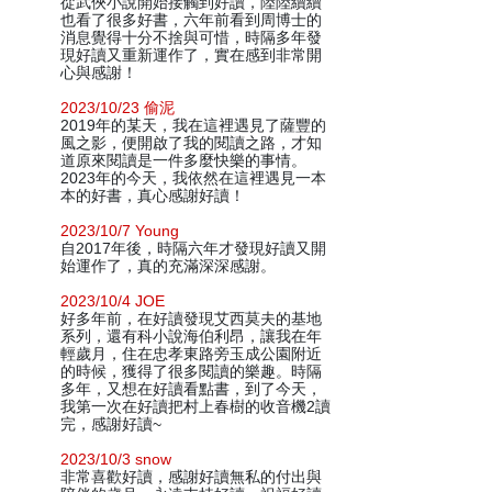
從武俠小說開始接觸到好讀，陸陸續續
也看了很多好書，六年前看到周博士的
消息覺得十分不捨與可惜，時隔多年發
現好讀又重新運作了，實在感到非常開
心與感謝！
2023/10/23 偷泥
2019年的某天，我在這裡遇見了薩豐的
風之影，便開啟了我的閱讀之路，才知
道原來閱讀是一件多麼快樂的事情。
2023年的今天，我依然在這裡遇見一本
本的好書，真心感謝好讀！
2023/10/7 Young
自2017年後，時隔六年才發現好讀又開
始運作了，真的充滿深深感謝。
2023/10/4 JOE
好多年前，在好讀發現艾西莫夫的基地
系列，還有科小說海伯利昂，讓我在年
輕歲月，住在忠孝東路旁玉成公園附近
的時候，獲得了很多閱讀的樂趣。時隔
多年，又想在好讀看點書，到了今天，
我第一次在好讀把村上春樹的收音機2讀
完，感謝好讀~
2023/10/3 snow
非常喜歡好讀，感謝好讀無私的付出與