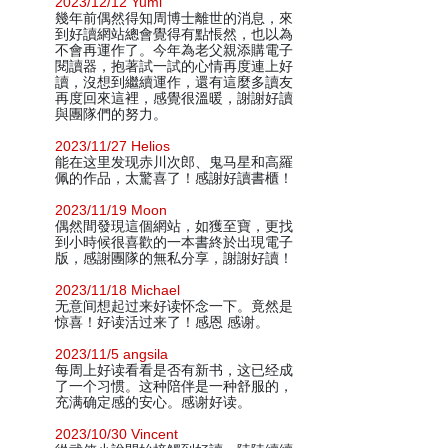
2023/12/12 Yumi
幾年前偶然得知周博士離世的消息，來
到好讀網站總會覺得有點悵然，也以為
不會再運作了。今年為老父親添購電子
閱讀器，抱著試一試的心情再度連上好
讀，沒想到繼續運作，還有這麼多讀友
再度回來這裡，感覺很溫暖，謝謝好讀
與團隊們的努力。
2023/11/27 Helios
能在这里发现赤川次郎、鬼马星和高羅
佩的作品，太驚喜了！感謝好讀書櫃！
2023/11/19 Moon
偶然間發現這個網站，如獲至寶，更找
到小時候很喜歡的一本書終於出現電子
版，感謝團隊的無私分享，謝謝好讀！
2023/11/18 Michael
无意间想起过来好读怀念一下。竟然是
惊喜！好读活过来了！感恩 感谢。
2023/11/5 angsila
每周上好读看看是否有新书，这已经成
了一个习惯。这种陪伴是一种舒服的，
充满确定感的安心。感谢好读。
2023/10/30 Vincent