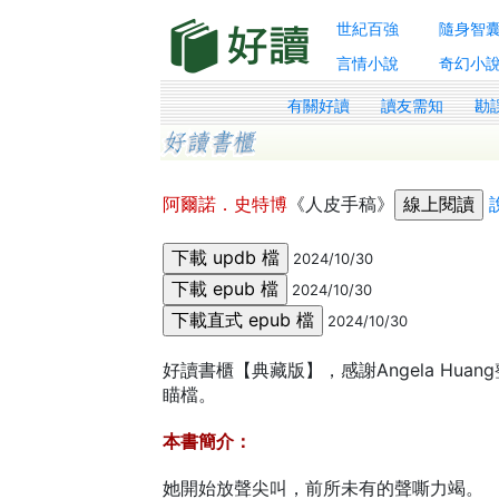
世紀百強
隨身智
言情小說
奇幻小
有關好讀
讀友需知
勘
阿爾諾．史特博
《人皮手稿》
2024/10/30
2024/10/30
2024/10/30
好讀書櫃【典藏版】，感謝Angela Hua
瞄檔。
本書簡介：
她開始放聲尖叫，前所未有的聲嘶力竭。