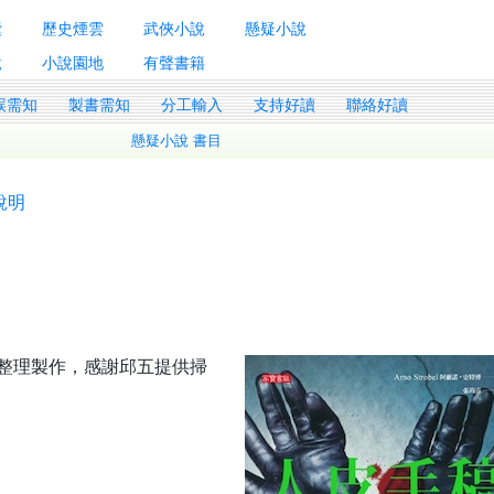
囊
歷史煙雲
武俠小說
懸疑小說
說
小說園地
有聲書籍
誤需知
製書需知
分工輸入
支持好讀
聯絡好讀
懸疑小說 書目
說明
ng整理製作，感謝邱五提供掃