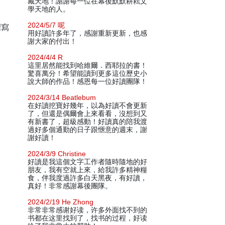
藏天地！謝謝每一位在幕後默默耕耘文
學天地的人。
2024/5/7 呢
撰寫
用好讀許多年了，感謝重新更新，也感
謝大家的付出！
2024/4/4 R
這里居然能找到哈維爾．西耶拉的書！
驚喜萬分！希望能讀到更多這位歷史小
說大師的作品！感恩每一位好讀團隊！
2024/3/14 Beatlebum
在好讀挖寶好幾年，以為好讀不會更新
了，但還是偶爾會上來看看，沒想到又
有新書了，超級感動！好讀真的陪我渡
過好多個通勤的日子跟愜意的週末，謝
謝好讀！
2024/3/9 Christine
好讀是我這個文字工作者隨時隨地的好
朋友，我有空就上來，給我許多精神糧
食，伴我度過許多白天黑夜，有好讀，
真好！非常感謝幕後團隊。
2024/2/19 He Zhong
非常非常感谢好读，许多外面找不到的
书都在这里找到了，找书的过程，好读