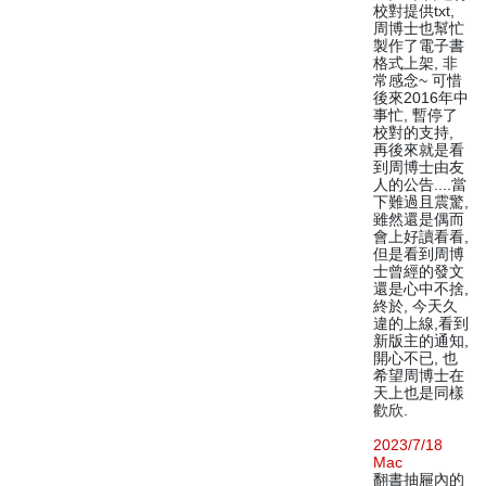
校對提供txt,
周博士也幫忙
製作了電子書
格式上架, 非
常感念~ 可惜
後來2016年中
事忙, 暫停了
校對的支持,
再後來就是看
到周博士由友
人的公告....當
下難過且震驚,
雖然還是偶而
會上好讀看看,
但是看到周博
士曾經的發文
還是心中不捨,
終於, 今天久
違的上線,看到
新版主的通知,
開心不已, 也
希望周博士在
天上也是同樣
歡欣.
2023/7/18
Mac
翻書抽屜內的