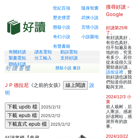
搜尋好讀 -
世紀百強
隨身智囊
Google
歷史煙雲
武俠小說
懸疑小說
言情小說
好讀第25年
了
。
奇幻小說
小說園地
有好讀真好，
有你也真好。
有聲書籍
但不知遍及各
有關好讀
讀友需知
勘誤需知
地的你，究竟
有多少。若你
製書需知
分工輸入
支持好讀
從未或很久沒
聯絡好讀
贊助過好讀，
懸疑小說 書目
請按這裡
，贊
助好讀也讓我
們知道你的鼓
J P 德拉尼
《之前的女孩》
說
勵與支持。
明
2024/12/3 小
黄
前人栽树，后
2025/2/12
人乘凉。感谢
2025/2/12
好读网站，感
谢所有的故
2025/2/12
事。
2024/10/22
好讀書櫃【典藏