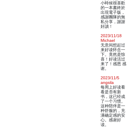
小時候很喜歡
的一本書終於
出現電子版，
感謝團隊的無
私分享，謝謝
好讀！
2023/11/18
Michael
无意间想起过
来好读怀念一
下。竟然是惊
喜！好读活过
来了！感恩 感
谢。
2023/11/5
angsila
每周上好读看
看是否有新
书，这已经成
了一个习惯。
这种陪伴是一
种舒服的，充
满确定感的安
心。感谢好
读。