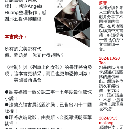
蘇菲
版】，感謝Angela
感謝好讀各界
Huang整理製作，感
人士的無私奉
獻并分享了不
謝邱五提供掃瞄檔。
同種類的書
藏。在異地難
以購買中文書
籍，好讀提供
本書簡介：
一個很好的中
文書閱讀平
所有的完美都有代
台。
價。問題是，你支付得起嗎？
2024/10/20
Tao
《控制》與《列車上的女孩》的書迷將會發
粗暴的以信用
卡感謝好讀團
現，這本書更精采，而且也更加恐怖刺激！
隊的無償奉
——美國書商協會
獻。懇請各位
讀友有錢出
錢，有力出
●歐美媒體一致公認二零一七年度最佳驚悚
力，讓好讀生
小說！
生不息，也讓
●法蘭克福書展話題沸騰，已售出四十二國
周博士恩澤廣
被不熄°
版權！
●即將改編電影，由奧斯卡金獎導演朗霍華
2024/9/13
maliang
執導！
感谢好读，无