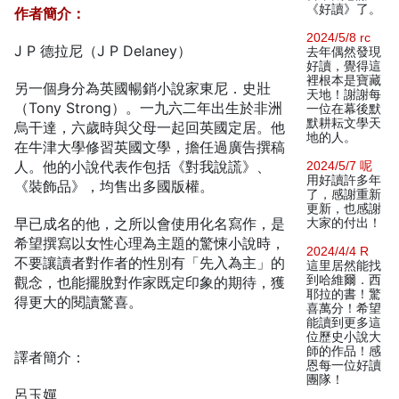
《好讀》了。
作者簡介：
2024/5/8 rc
J P 德拉尼（J P Delaney）
去年偶然發現
好讀，覺得這
裡根本是寶藏
另一個身分為英國暢銷小說家東尼．史壯
天地！謝謝每
（Tony Strong）。一九六二年出生於非洲
一位在幕後默
默耕耘文學天
烏干達，六歲時與父母一起回英國定居。他
地的人。
在牛津大學修習英國文學，擔任過廣告撰稿
人。他的小說代表作包括《對我說謊》、
2024/5/7 呢
用好讀許多年
《裝飾品》，均售出多國版權。
了，感謝重新
更新，也感謝
早已成名的他，之所以會使用化名寫作，是
大家的付出！
希望撰寫以女性心理為主題的驚悚小說時，
2024/4/4 R
不要讓讀者對作者的性別有「先入為主」的
這里居然能找
到哈維爾．西
觀念，也能擺脫對作家既定印象的期待，獲
耶拉的書！驚
得更大的閱讀驚喜。
喜萬分！希望
能讀到更多這
位歷史小說大
師的作品！感
譯者簡介：
恩每一位好讀
團隊！
呂玉嬋