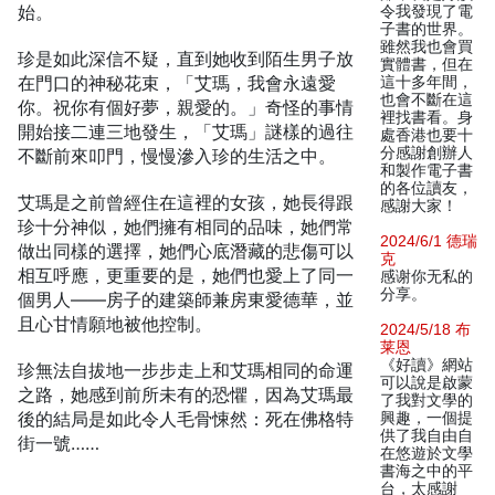
始。
令我發現了電
子書的世界。
雖然我也會買
珍是如此深信不疑，直到她收到陌生男子放
實體書，但在
在門口的神秘花束，「艾瑪，我會永遠愛
這十多年間，
也會不斷在這
你。祝你有個好夢，親愛的。」奇怪的事情
裡找書看。身
開始接二連三地發生，「艾瑪」謎樣的過往
處香港也要十
分感謝創辦人
不斷前來叩門，慢慢滲入珍的生活之中。
和製作電子書
的各位讀友，
艾瑪是之前曾經住在這裡的女孩，她長得跟
感謝大家！
珍十分神似，她們擁有相同的品味，她們常
2024/6/1 德瑞
做出同樣的選擇，她們心底潛藏的悲傷可以
克
相互呼應，更重要的是，她們也愛上了同一
感谢你无私的
分享。
個男人——房子的建築師兼房東愛德華，並
且心甘情願地被他控制。
2024/5/18 布
莱恩
《好讀》網站
珍無法自拔地一步步走上和艾瑪相同的命運
可以說是啟蒙
之路，她感到前所未有的恐懼，因為艾瑪最
了我對文學的
後的結局是如此令人毛骨悚然：死在佛格特
興趣，一個提
供了我自由自
街一號……
在悠遊於文學
書海之中的平
台，太感謝