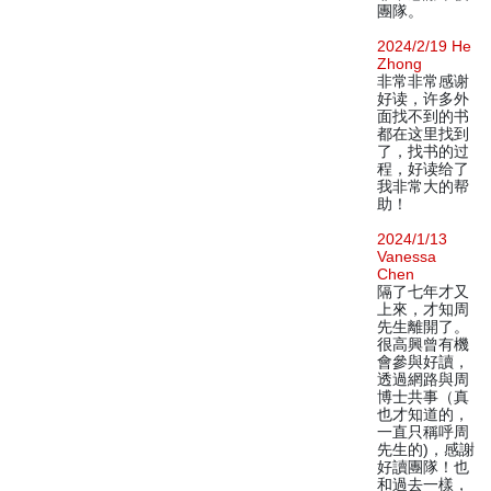
團隊。
2024/2/19 He
Zhong
非常非常感谢
好读，许多外
面找不到的书
都在这里找到
了，找书的过
程，好读给了
我非常大的帮
助！
2024/1/13
Vanessa
Chen
隔了七年才又
上來，才知周
先生離開了。
很高興曾有機
會參與好讀，
透過網路與周
博士共事（真
也才知道的，
一直只稱呼周
先生的)，感謝
好讀團隊！也
和過去一樣，