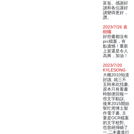
富翁。感謝好
讀和各位讓好
讀變得更好，
讚。
2023/7/26 袁
樹國
好些書都沒有
prc檔案，有
點遺憾！重新
上架還是令人
高興，加油！
2023/7/20
KYLESONG
大概2010知道
好讀, 就三不
五時來此找書,
原本只有看書
時順便回報一
些文字勘誤,
後來2015開始
幫忙周博士製
作電子書, 主
要是OCR檔案
的文字校對,
也曾經掃瞄了
一,二本書進行