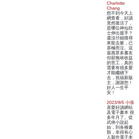
Charlotte
Chang
想不到今天上
網查看，好讀
竟然復活了，
是哪位神仙壯
士伸出援手？
還沒仔細搜尋
來龍去脈，已
喜極而泣。這
嘉惠眾多書友
但卻無啥收益
的苦工，真的
需要有很多愛
才能繼續下
去，祝福新版
主，謝謝您！
好人一生平
安！
2023/9/5 小張
喜愛好讀網站
及電子書本 很
多年月了。從
武俠小說起
始，到各種書
類，幸得有心
人製作電子本