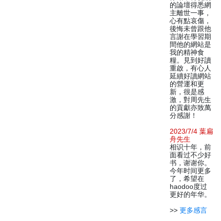
的論壇得悉網
主離世一事，
心有點哀傷，
後悔未曾跟他
言謝在學習期
間他的網站是
我的精神食
糧。見到好讀
重啟，有心人
延續好讀網站
的營運和更
新，很是感
激，對周先生
的貢獻亦致萬
分感謝！
2023/7/4 葉扁
舟先生
相识十年，前
面看过不少好
书，谢谢你。
今年时间更多
了，希望在
haodoo度过
更好的年华。
>>
更多感言