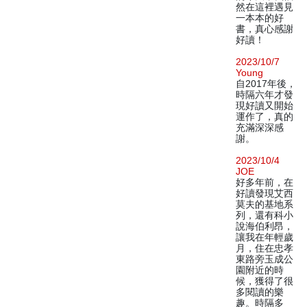
然在這裡遇見
一本本的好
書，真心感謝
好讀！
2023/10/7
Young
自2017年後，
時隔六年才發
現好讀又開始
運作了，真的
充滿深深感
謝。
2023/10/4
JOE
好多年前，在
好讀發現艾西
莫夫的基地系
列，還有科小
說海伯利昂，
讓我在年輕歲
月，住在忠孝
東路旁玉成公
園附近的時
候，獲得了很
多閱讀的樂
趣。時隔多