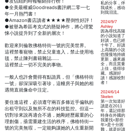
●攻佔紐約時報暢銷排行榜！
私的分享，伴
●全美最權威Goodreads書評網二零一七
我成长，感动
到我泪流。
年一月熱門書！
●Amazon書店讀者★★★★壓倒性好評！
2024/9/7
●被譽為希區考克式的懸疑神作，將心理驚
Ashley
因為尋找高陽
悚小說提升到了全新的層次！
的小說知道了
好讀，也已經
歡迎來到倫敦佛格特街一號的完美世界。
十年了。好讀
上高陽的小說
這裡禁養寵物，禁止兒童進入，禁止使用地
也慢慢地持續
毯，禁止陳列書籍雜誌……
更新，越來越
全，而且質量
這裡禁止一切不完美的事物。
上佳，值得珍
藏。感謝好
一般人也許會覺得有點詭異，但「佛格特街
讀！感謝校對
者！
一號」卻深深吸引著珍，這幢房子與她的相
遇簡直就像命中注定。
2024/6/14
Skelen
第一次知道好
要住進這裡，必須遵守兩百多條近乎偏執的
讀是在2011
出租守則以及無所不在的科技監控。但這一
年，還記得那
切對珍來說再適合不過，她剛經歷嚴重的心
時身在外國的
我要找<那些
理創傷，亟需重建生活的秩序，佛格特街一
年>是十分困
號的完美無瑕，一定能夠讓她的人生重新開
難，就是好讀