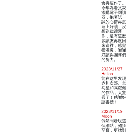
會再運作了。
今年為老父親
添購電子閱讀
器，抱著試一
試的心情再度
連上好讀，沒
想到繼續運
作，還有這麼
多讀友再度回
來這裡，感覺
很溫暖，謝謝
好讀與團隊們
的努力。
2023/11/27
Helios
能在这里发现
赤川次郎、鬼
马星和高羅佩
的作品，太驚
喜了！感謝好
讀書櫃！
2023/11/19
Moon
偶然間發現這
個網站，如獲
至寶，更找到