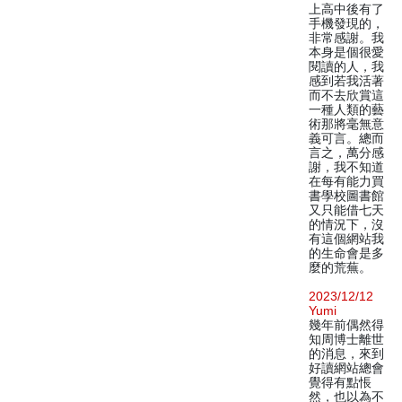
上高中後有了
手機發現的，
非常感謝。我
本身是個很愛
閱讀的人，我
感到若我活著
而不去欣賞這
一種人類的藝
術那將毫無意
義可言。總而
言之，萬分感
謝，我不知道
在每有能力買
書學校圖書館
又只能借七天
的情況下，沒
有這個網站我
的生命會是多
麼的荒蕪。
2023/12/12
Yumi
幾年前偶然得
知周博士離世
的消息，來到
好讀網站總會
覺得有點悵
然，也以為不