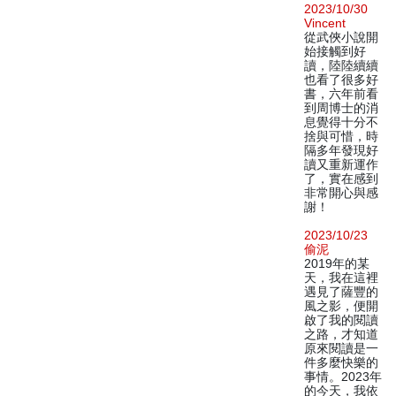
2023/10/30
Vincent
從武俠小說開
始接觸到好
讀，陸陸續續
也看了很多好
書，六年前看
到周博士的消
息覺得十分不
捨與可惜，時
隔多年發現好
讀又重新運作
了，實在感到
非常開心與感
謝！
2023/10/23
偷泥
2019年的某
天，我在這裡
遇見了薩豐的
風之影，便開
啟了我的閱讀
之路，才知道
原來閱讀是一
件多麼快樂的
事情。2023年
的今天，我依