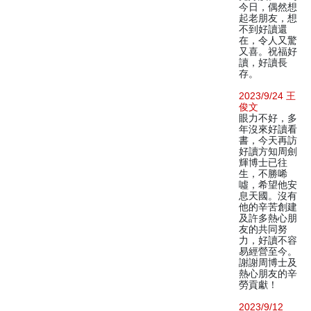
今日，偶然想
起老朋友，想
不到好讀還
在，令人又驚
又喜。祝福好
讀，好讀長
存。
2023/9/24 王
俊文
眼力不好，多
年沒來好讀看
書，今天再訪
好讀方知周劍
輝博士已往
生，不勝唏
噓，希望他安
息天國。沒有
他的辛苦創建
及許多熱心朋
友的共同努
力，好讀不容
易經營至今。
謝謝周博士及
熱心朋友的辛
勞貢獻！
2023/9/12