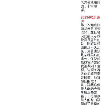
供方便取用閱
讀，非常感
謝。
2023/8/18 璐
羽
第一次知道好
讀是無意間發
現的，並且發
現的那天令我
驚喜且意外的
是—剛好是好
讀復活不久之
後，覺著應該
是某種莫名的
緣分，促使想
找些電子書的
我被帶到了這
裡。這裡有著
各位前輩們辛
苦掃描、品質
極佳的電子
書，讓我這個
後人能夠免費
享用這些書
籍，十分感激
前人的努力讓
我成了書籍的