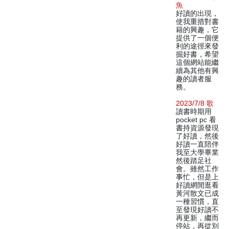
魚
好讀的出現，
使我重措對書
籍的興趣，它
提供了一個便
利的途徑來發
掘好書，希望
這個網站能繼
續為其他有興
趣的讀者服
務。
2023/7/8 歌
讀書時期用
pocket pc 看
書持資源發現
了好讀，然後
好讀一直陪伴
我至大學畢業
然後踏足社
會。雖然工作
事忙，但是上
好讀網閒逛看
黃河散文已成
一種習慣，直
至發現好讀不
再更新，繼而
停站，再從別