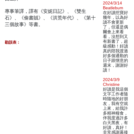
2024/3/14
Beatlebum
專事筆譯，譯有《安妮日記》、《雙生
在好讀挖寶好
石》、《偷書賊》、《洪荒年代》、《第十
幾年，以為好
讀不會更新
三個故事》等書。
了，但還是偶
爾會上來看
看，沒想到又
有新書了，超
勘誤表：
級感動！好讀
真的陪我渡過
好多個通勤的
日子跟愜意的
週末，謝謝好
讀！
2024/3/9
Christine
好讀是我這個
文字工作者隨
時隨地的好朋
友，我有空就
上來，給我許
多精神糧食，
伴我度過許多
白天黑夜，有
好讀，真好！
非常感謝幕後