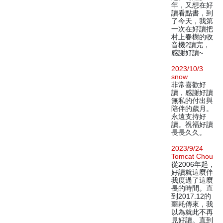
年，又想在好
讀看點書，到
了今天，我第
一次在好讀把
村上春樹的收
音機2讀完，
感謝好讀~
2023/10/3
snow
非常喜歡好
讀，感謝好讀
無私的付出與
陪伴的歲月。
永遠支持好
讀。祝福好讀
長長久久。
2023/9/24
Tomcat Chou
從2006年起，
好讀就這麼伴
我度過了這麼
長的時間。直
到2017.12的
噩耗傳來，我
以為就此不再
見好讀。直到