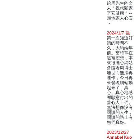
給周先生的文
末＂祝您闔家
平安健康＂～
願他家人心安
～
2024/1/7 強
第一次知道好
讀的時間不
久，大約兩年
前。當時常在
這裡挖寶，本
來很擔心網站
會隨著周博士
離世而無法再
運作，今日再
來發現網站動
起來了，真
心、真心地感
謝願意付出的
善心人士們。
無法想像沒有
閱讀的人生，
閱讀的路上有
您們真好。
2023/12/27
Annabel Kuo