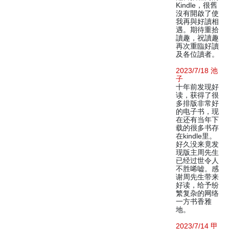
Kindle，很舊
沒有開啟了使
我再與好讀相
遇。期待重拾
讀趣，祝讀趣
再次重臨好讀
及各位讀者。
2023/7/18 池
子
十年前发现好
读，获得了很
多排版非常好
的电子书，现
在还有当年下
载的很多书存
在kindle里。
好久没来竟发
现版主周先生
已经过世令人
不胜唏嘘。感
谢周先生带来
好读，给予纷
繁复杂的网络
一方书香雅
地。
2023/7/14 甲