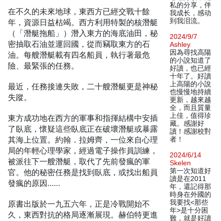
私的分享，伴
在不久的未來地球，東西方已經交戰十餘
我成长，感动
到我泪流。
年，資源日益枯竭。西方利用特製的核潛艇
（「潛艇拖船」）潛入東方的海底油田，秘
2024/9/7
密抽取石油並運回國，從而竊取東方的石
Ashley
因為尋找高陽
油。每艘潛艇載有四名船員，執行著最危
的小說知道了
險、最緊張的任務。
好讀，也已經
十年了。好讀
上高陽的小說
最近，任務接連失敗，二十艘潛艇更是神秘
也慢慢地持續
失蹤。
更新，越來越
全，而且質量
上佳，值得珍
東方成功地在西方的軍事和指揮結構中安插
藏。感謝好
了臥底，懷疑這些臥底正在破壞潛艇或暴露
讀！感謝校對
其海上位置。約翰．拉姆齊，一位來自心理
者！
局的年輕心理學家，經過電子操作員訓練，
2024/6/14
被派往下一艘潛艇，取代了先前發瘋的軍
Skelen
第一次知道好
官。他的秘密任務是找到臥底，或找出船員
讀是在2011
發瘋的原因……
年，還記得那
時身在外國的
我要找<那些
原書出版於一九五六年，正是冷戰開始不
年>是十分困
久，東西對抗的格局逐漸展現。赫伯特更進
難，就是好讀