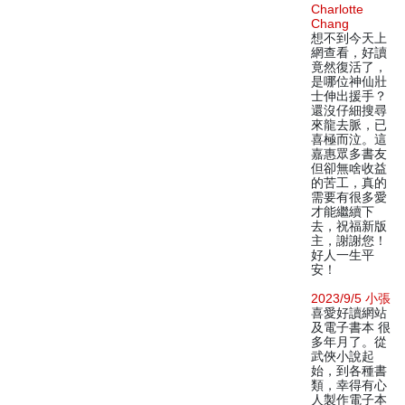
Charlotte
Chang
想不到今天上
網查看，好讀
竟然復活了，
是哪位神仙壯
士伸出援手？
還沒仔細搜尋
來龍去脈，已
喜極而泣。這
嘉惠眾多書友
但卻無啥收益
的苦工，真的
需要有很多愛
才能繼續下
去，祝福新版
主，謝謝您！
好人一生平
安！
2023/9/5 小張
喜愛好讀網站
及電子書本 很
多年月了。從
武俠小說起
始，到各種書
類，幸得有心
人製作電子本