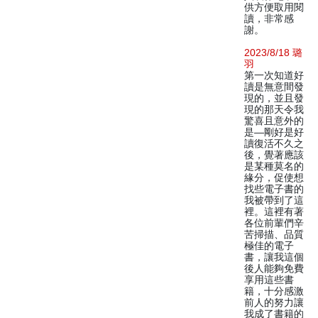
供方便取用閱
讀，非常感
謝。
2023/8/18 璐
羽
第一次知道好
讀是無意間發
現的，並且發
現的那天令我
驚喜且意外的
是—剛好是好
讀復活不久之
後，覺著應該
是某種莫名的
緣分，促使想
找些電子書的
我被帶到了這
裡。這裡有著
各位前輩們辛
苦掃描、品質
極佳的電子
書，讓我這個
後人能夠免費
享用這些書
籍，十分感激
前人的努力讓
我成了書籍的