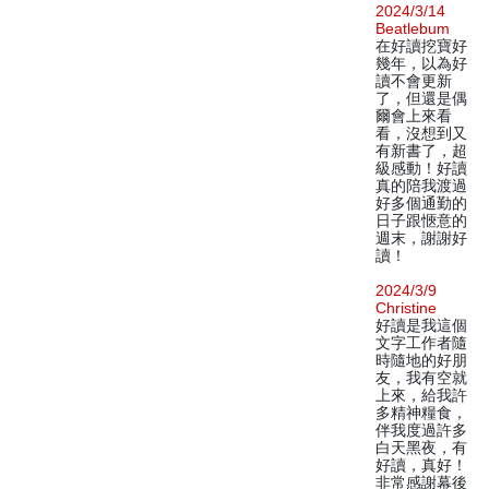
2024/3/14
Beatlebum
在好讀挖寶好
幾年，以為好
讀不會更新
了，但還是偶
爾會上來看
看，沒想到又
有新書了，超
級感動！好讀
真的陪我渡過
好多個通勤的
日子跟愜意的
週末，謝謝好
讀！
2024/3/9
Christine
好讀是我這個
文字工作者隨
時隨地的好朋
友，我有空就
上來，給我許
多精神糧食，
伴我度過許多
白天黑夜，有
好讀，真好！
非常感謝幕後