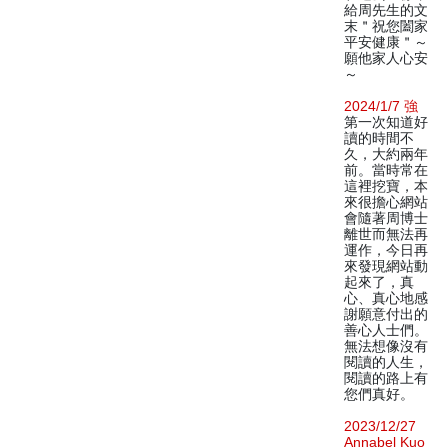
給周先生的文
末＂祝您闔家
平安健康＂～
願他家人心安
～
2024/1/7 強
第一次知道好
讀的時間不
久，大約兩年
前。當時常在
這裡挖寶，本
來很擔心網站
會隨著周博士
離世而無法再
運作，今日再
來發現網站動
起來了，真
心、真心地感
謝願意付出的
善心人士們。
無法想像沒有
閱讀的人生，
閱讀的路上有
您們真好。
2023/12/27
Annabel Kuo