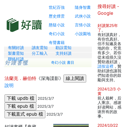
搜尋好讀 -
世紀百強
隨身智囊
Google
歷史煙雲
武俠小說
懸疑小說
言情小說
好讀第25年
了
。
奇幻小說
小說園地
有好讀真好，
有你也真好。
有聲書籍
但不知遍及各
有關好讀
讀友需知
勘誤需知
地的你，究竟
有多少。若你
製書需知
分工輸入
支持好讀
從未或很久沒
聯絡好讀
贊助過好讀，
奇幻小說 書目
請按這裡
，贊
助好讀也讓我
們知道你的鼓
法蘭克．赫伯特
《深海諜影》
勵與支持。
說明
2024/12/3 小
黄
前人栽树，后
2025/3/7
人乘凉。感谢
2025/3/7
好读网站，感
谢所有的故
2025/3/7
事。
2024/10/22
好讀書櫃【典藏