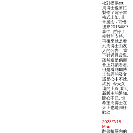
校對提供txt,
周博士也幫忙
製作了電子書
格式上架, 非
常感念~ 可惜
後來2016年中
事忙, 暫停了
校對的支持,
再後來就是看
到周博士由友
人的公告....當
下難過且震驚,
雖然還是偶而
會上好讀看看,
但是看到周博
士曾經的發文
還是心中不捨,
終於, 今天久
違的上線,看到
新版主的通知,
開心不已, 也
希望周博士在
天上也是同樣
歡欣.
2023/7/18
Mac
翻書抽屜內的