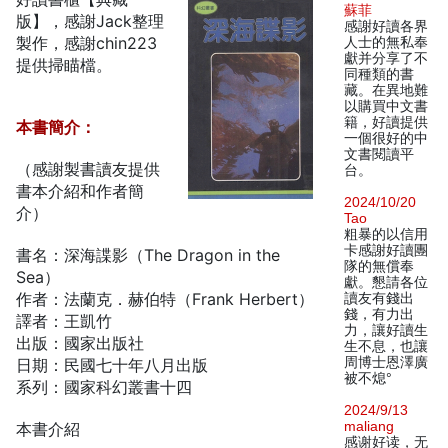
蘇菲
版】，感謝Jack整理
感謝好讀各界
製作，感謝chin223
人士的無私奉
獻并分享了不
提供掃瞄檔。
同種類的書
藏。在異地難
以購買中文書
籍，好讀提供
本書簡介：
一個很好的中
文書閱讀平
（感謝製書讀友提供
台。
書本介紹和作者簡
2024/10/20
介）
Tao
粗暴的以信用
卡感謝好讀團
書名：深海諜影（The Dragon in the
隊的無償奉
Sea）
獻。懇請各位
作者：法蘭克．赫伯特（Frank Herbert）
讀友有錢出
錢，有力出
譯者：王凱竹
力，讓好讀生
出版：國家出版社
生不息，也讓
周博士恩澤廣
日期：民國七十年八月出版
被不熄°
系列：國家科幻叢書十四
2024/9/13
maliang
本書介紹
感谢好读，无