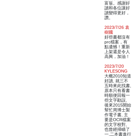
富翁。感謝好
讀和各位讓好
讀變得更好，
讚。
2023/7/26 袁
樹國
好些書都沒有
prc檔案，有
點遺憾！重新
上架還是令人
高興，加油！
2023/7/20
KYLESONG
大概2010知道
好讀, 就三不
五時來此找書,
原本只有看書
時順便回報一
些文字勘誤,
後來2015開始
幫忙周博士製
作電子書, 主
要是OCR檔案
的文字校對,
也曾經掃瞄了
一,二本書進行