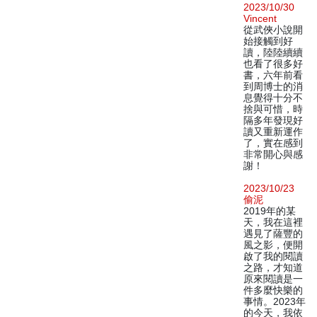
2023/10/30
Vincent
從武俠小說開
始接觸到好
讀，陸陸續續
也看了很多好
書，六年前看
到周博士的消
息覺得十分不
捨與可惜，時
隔多年發現好
讀又重新運作
了，實在感到
非常開心與感
謝！
2023/10/23
偷泥
2019年的某
天，我在這裡
遇見了薩豐的
風之影，便開
啟了我的閱讀
之路，才知道
原來閱讀是一
件多麼快樂的
事情。2023年
的今天，我依