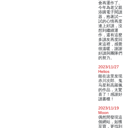
會再運作了。
今年為老父親
添購電子閱讀
器，抱著試一
試的心情再度
連上好讀，沒
想到繼續運
作，還有這麼
多讀友再度回
來這裡，感覺
很溫暖，謝謝
好讀與團隊們
的努力。
2023/11/27
Helios
能在这里发现
赤川次郎、鬼
马星和高羅佩
的作品，太驚
喜了！感謝好
讀書櫃！
2023/11/19
Moon
偶然間發現這
個網站，如獲
至寶，更找到