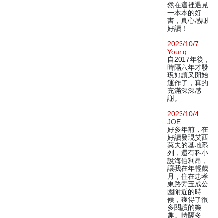
然在這裡遇見
一本本的好
書，真心感謝
好讀！
2023/10/7
Young
自2017年後，
時隔六年才發
現好讀又開始
運作了，真的
充滿深深感
謝。
2023/10/4
JOE
好多年前，在
好讀發現艾西
莫夫的基地系
列，還有科小
說海伯利昂，
讓我在年輕歲
月，住在忠孝
東路旁玉成公
園附近的時
候，獲得了很
多閱讀的樂
趣。時隔多