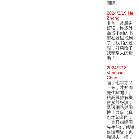
團隊。
2024/2/19 He
Zhong
非常非常感谢
好读，许多外
面找不到的书
都在这里找到
了，找书的过
程，好读给了
我非常大的帮
助！
2024/1/13
Vanessa
Chen
隔了七年才又
上來，才知周
先生離開了。
很高興曾有機
會參與好讀，
透過網路與周
博士共事（真
也才知道的，
一直只稱呼周
先生的)，感謝
好讀團隊！也
和過去一樣，