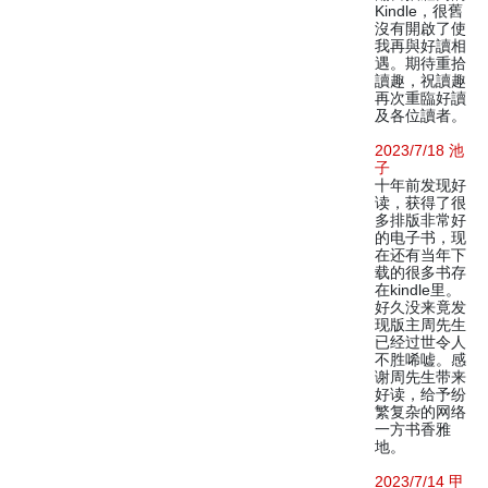
Kindle，很舊
沒有開啟了使
我再與好讀相
遇。期待重拾
讀趣，祝讀趣
再次重臨好讀
及各位讀者。
2023/7/18 池
子
十年前发现好
读，获得了很
多排版非常好
的电子书，现
在还有当年下
载的很多书存
在kindle里。
好久没来竟发
现版主周先生
已经过世令人
不胜唏嘘。感
谢周先生带来
好读，给予纷
繁复杂的网络
一方书香雅
地。
2023/7/14 甲