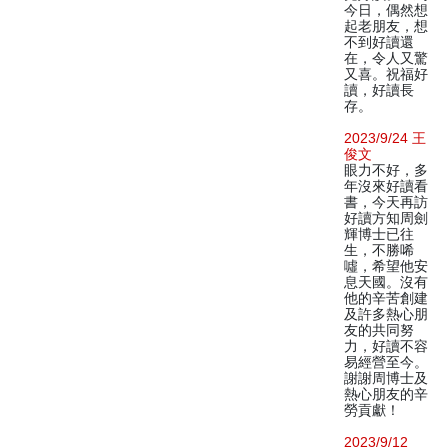
今日，偶然想
起老朋友，想
不到好讀還
在，令人又驚
又喜。祝福好
讀，好讀長
存。
2023/9/24 王
俊文
眼力不好，多
年沒來好讀看
書，今天再訪
好讀方知周劍
輝博士已往
生，不勝唏
噓，希望他安
息天國。沒有
他的辛苦創建
及許多熱心朋
友的共同努
力，好讀不容
易經營至今。
謝謝周博士及
熱心朋友的辛
勞貢獻！
2023/9/12