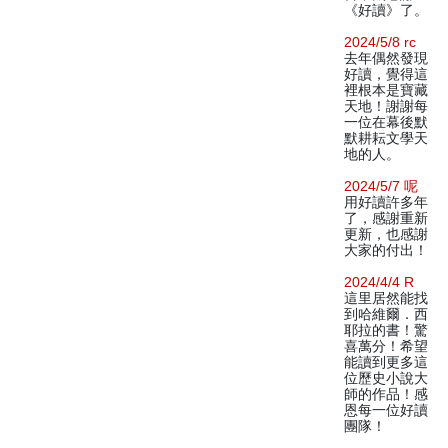
《好讀》了。
2024/5/8 rc
去年偶然發現
好讀，覺得這
裡根本是寶藏
天地！謝謝每
一位在幕後默
默耕耘文學天
地的人。
2024/5/7 呢
用好讀許多年
了，感謝重新
更新，也感謝
大家的付出！
2024/4/4 R
這里居然能找
到哈維爾．西
耶拉的書！驚
喜萬分！希望
能讀到更多這
位歷史小說大
師的作品！感
恩每一位好讀
團隊！