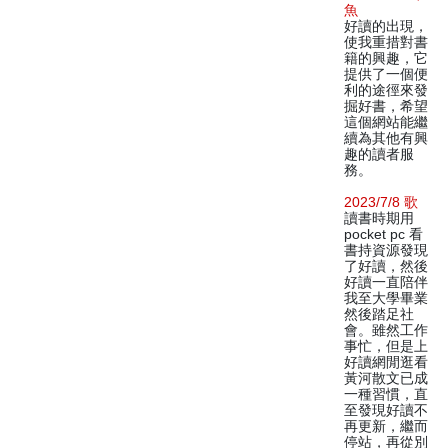
魚
好讀的出現，
使我重措對書
籍的興趣，它
提供了一個便
利的途徑來發
掘好書，希望
這個網站能繼
續為其他有興
趣的讀者服
務。
2023/7/8 歌
讀書時期用
pocket pc 看
書持資源發現
了好讀，然後
好讀一直陪伴
我至大學畢業
然後踏足社
會。雖然工作
事忙，但是上
好讀網閒逛看
黃河散文已成
一種習慣，直
至發現好讀不
再更新，繼而
停站，再從別