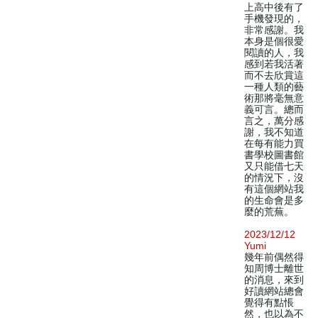
上高中後有了
手機發現的，
非常感謝。我
本身是個很愛
閱讀的人，我
感到若我活著
而不去欣賞這
一種人類的藝
術那將毫無意
義可言。總而
言之，萬分感
謝，我不知道
在每有能力買
書學校圖書館
又只能借七天
的情況下，沒
有這個網站我
的生命會是多
麼的荒蕪。
2023/12/12
Yumi
幾年前偶然得
知周博士離世
的消息，來到
好讀網站總會
覺得有點悵
然，也以為不