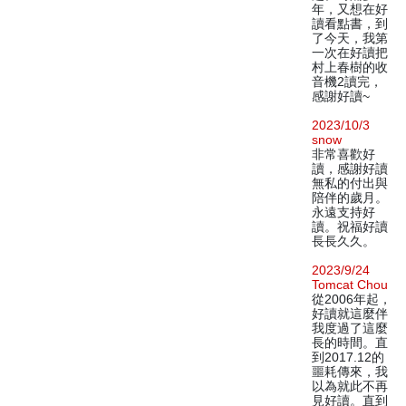
年，又想在好
讀看點書，到
了今天，我第
一次在好讀把
村上春樹的收
音機2讀完，
感謝好讀~
2023/10/3
snow
非常喜歡好
讀，感謝好讀
無私的付出與
陪伴的歲月。
永遠支持好
讀。祝福好讀
長長久久。
2023/9/24
Tomcat Chou
從2006年起，
好讀就這麼伴
我度過了這麼
長的時間。直
到2017.12的
噩耗傳來，我
以為就此不再
見好讀。直到