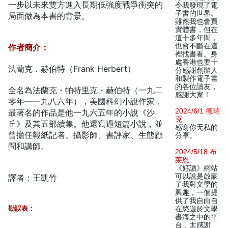
一步以未來雙方進入長期低強度戰爭衝突的
令我發現了電
子書的世界。
局面做為本書的背景。
雖然我也會買
實體書，但在
這十多年間，
也會不斷在這
作者簡介：
裡找書看。身
處香港也要十
法蘭克．赫伯特（Frank Herbert）
分感謝創辦人
和製作電子書
的各位讀友，
全名為法蘭克・帕特里克・赫伯特（一九二
感謝大家！
零年—一九八六年），美國科幻小說作家，
2024/6/1 德瑞
最著名的作品是他一九六五年的小說《沙
克
丘》及其五部續集。他還寫過短篇小說，並
感谢你无私的
曾擔任報紙記者、攝影師、書評家、生態顧
分享。
問和講師。
2024/5/18 布
莱恩
《好讀》網站
可以說是啟蒙
譯者：王凱竹
了我對文學的
興趣，一個提
供了我自由自
勘誤表：
在悠遊於文學
書海之中的平
台，太感謝