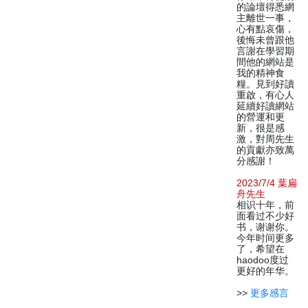
的論壇得悉網
主離世一事，
心有點哀傷，
後悔未曾跟他
言謝在學習期
間他的網站是
我的精神食
糧。見到好讀
重啟，有心人
延續好讀網站
的營運和更
新，很是感
激，對周先生
的貢獻亦致萬
分感謝！
2023/7/4 葉扁
舟先生
相识十年，前
面看过不少好
书，谢谢你。
今年时间更多
了，希望在
haodoo度过
更好的年华。
>>
更多感言