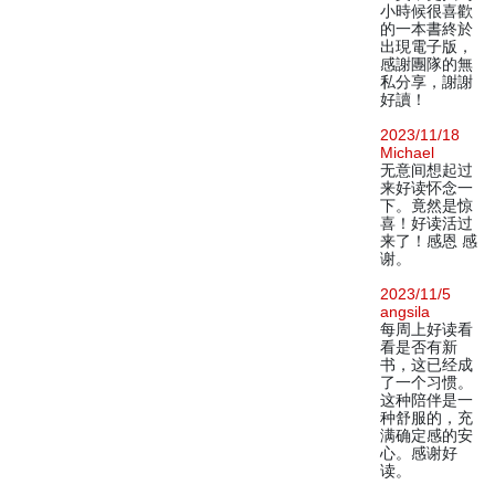
小時候很喜歡
的一本書終於
出現電子版，
感謝團隊的無
私分享，謝謝
好讀！
2023/11/18
Michael
无意间想起过
来好读怀念一
下。竟然是惊
喜！好读活过
来了！感恩 感
谢。
2023/11/5
angsila
每周上好读看
看是否有新
书，这已经成
了一个习惯。
这种陪伴是一
种舒服的，充
满确定感的安
心。感谢好
读。