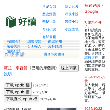
搜尋好讀 -
世紀百強
隨身智囊
Google
歷史煙雲
武俠小說
懸疑小說
言情小說
好讀第25年
了
。
奇幻小說
小說園地
有好讀真好，
有你也真好。
有聲書籍
但不知遍及各
有關好讀
讀友需知
勘誤需知
地的你，究竟
有多少。若你
製書需知
分工輸入
支持好讀
從未或很久沒
聯絡好讀
贊助過好讀，
懸疑小說 書目
請按這裡
，贊
助好讀也讓我
們知道你的鼓
蘿拉．李普曼
《巴爾的摩藍調》
勵與支持。
說明
2024/12/3 小
黄
前人栽树，后
2025/4/16
人乘凉。感谢
2025/4/16
好读网站，感
谢所有的故
2025/4/16
事。
2024/10/22
好讀書櫃【典藏