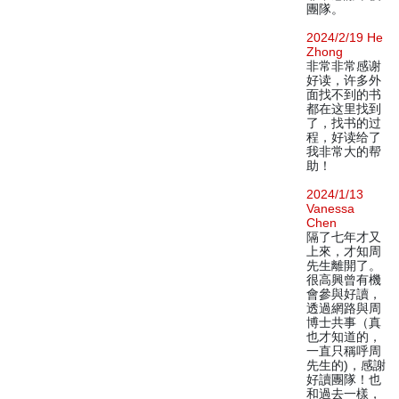
團隊。
2024/2/19 He
Zhong
非常非常感谢
好读，许多外
面找不到的书
都在这里找到
了，找书的过
程，好读给了
我非常大的帮
助！
2024/1/13
Vanessa
Chen
隔了七年才又
上來，才知周
先生離開了。
很高興曾有機
會參與好讀，
透過網路與周
博士共事（真
也才知道的，
一直只稱呼周
先生的)，感謝
好讀團隊！也
和過去一樣，