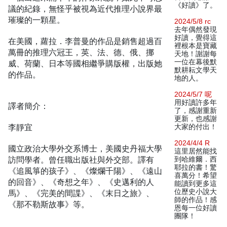
《好讀》了。
議的紀錄，無怪乎被視為近代推理小說界最
璀璨的一顆星。
2024/5/8 rc
去年偶然發現
好讀，覺得這
在美國，蘿拉．李普曼的作品是銷售超過百
裡根本是寶藏
萬冊的推理六冠王，英、法、德、俄、挪
天地！謝謝每
一位在幕後默
威、荷蘭、日本等國相繼爭購版權，出版她
默耕耘文學天
的作品。
地的人。
2024/5/7 呢
用好讀許多年
譯者簡介：
了，感謝重新
更新，也感謝
李靜宜
大家的付出！
2024/4/4 R
國立政治大學外交系博士，美國史丹福大學
這里居然能找
訪問學者。曾任職出版社與外交部。譯有
到哈維爾．西
耶拉的書！驚
《追風箏的孩子》、《燦爛千陽》、《遠山
喜萬分！希望
的回音》、《奇想之年》、《史邁利的人
能讀到更多這
位歷史小說大
馬》、《完美的間諜》、《末日之旅》、
師的作品！感
《那不勒斯故事》等。
恩每一位好讀
團隊！