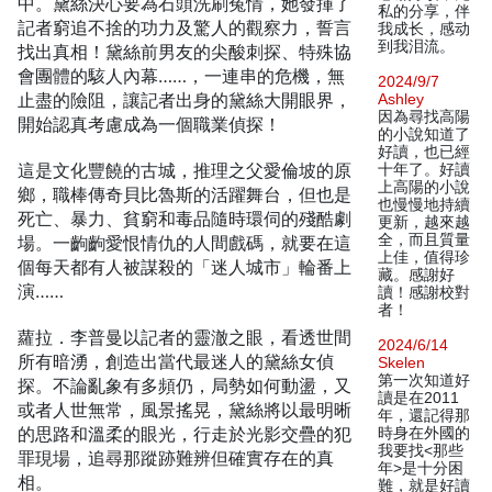
中。黛絲決心要為石頭洗刷冤情，她發揮了
私的分享，伴
記者窮追不捨的功力及驚人的觀察力，誓言
我成长，感动
到我泪流。
找出真相！黛絲前男友的尖酸刺探、特殊協
會團體的駭人內幕……，一連串的危機，無
2024/9/7
止盡的險阻，讓記者出身的黛絲大開眼界，
Ashley
因為尋找高陽
開始認真考慮成為一個職業偵探！
的小說知道了
好讀，也已經
這是文化豐饒的古城，推理之父愛倫坡的原
十年了。好讀
上高陽的小說
鄉，職棒傳奇貝比魯斯的活躍舞台，但也是
也慢慢地持續
死亡、暴力、貧窮和毒品隨時環伺的殘酷劇
更新，越來越
全，而且質量
場。一齣齣愛恨情仇的人間戲碼，就要在這
上佳，值得珍
個每天都有人被謀殺的「迷人城市」輪番上
藏。感謝好
演……
讀！感謝校對
者！
蘿拉．李普曼以記者的靈澈之眼，看透世間
2024/6/14
所有暗湧，創造出當代最迷人的黛絲女偵
Skelen
第一次知道好
探。不論亂象有多頻仍，局勢如何動盪，又
讀是在2011
或者人世無常，風景搖晃，黛絲將以最明晰
年，還記得那
的思路和溫柔的眼光，行走於光影交疊的犯
時身在外國的
我要找<那些
罪現場，追尋那蹤跡難辨但確實存在的真
年>是十分困
相。
難，就是好讀