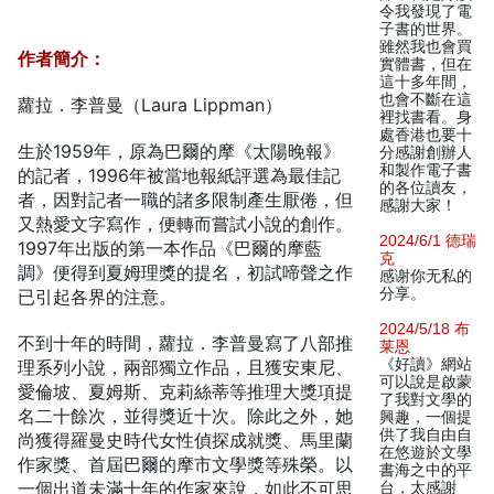
令我發現了電
子書的世界。
雖然我也會買
作者簡介：
實體書，但在
這十多年間，
也會不斷在這
蘿拉．李普曼（Laura Lippman）
裡找書看。身
處香港也要十
生於1959年，原為巴爾的摩《太陽晚報》
分感謝創辦人
和製作電子書
的記者，1996年被當地報紙評選為最佳記
的各位讀友，
者，因對記者一職的諸多限制產生厭倦，但
感謝大家！
又熱愛文字寫作，便轉而嘗試小說的創作。
2024/6/1 德瑞
1997年出版的第一本作品《巴爾的摩藍
克
調》便得到夏姆理獎的提名，初試啼聲之作
感谢你无私的
分享。
已引起各界的注意。
2024/5/18 布
不到十年的時間，蘿拉．李普曼寫了八部推
莱恩
《好讀》網站
理系列小說，兩部獨立作品，且獲安東尼、
可以說是啟蒙
愛倫坡、夏姆斯、克莉絲蒂等推理大獎項提
了我對文學的
名二十餘次，並得獎近十次。除此之外，她
興趣，一個提
供了我自由自
尚獲得羅曼史時代女性偵探成就獎、馬里蘭
在悠遊於文學
作家獎、首屆巴爾的摩市文學獎等殊榮。以
書海之中的平
一個出道未滿十年的作家來說，如此不可思
台，太感謝