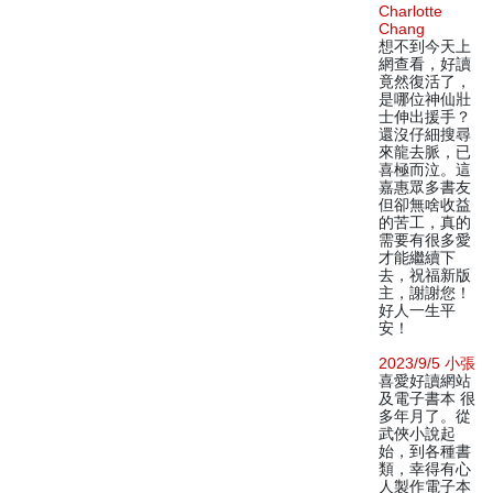
Charlotte
Chang
想不到今天上
網查看，好讀
竟然復活了，
是哪位神仙壯
士伸出援手？
還沒仔細搜尋
來龍去脈，已
喜極而泣。這
嘉惠眾多書友
但卻無啥收益
的苦工，真的
需要有很多愛
才能繼續下
去，祝福新版
主，謝謝您！
好人一生平
安！
2023/9/5 小張
喜愛好讀網站
及電子書本 很
多年月了。從
武俠小說起
始，到各種書
類，幸得有心
人製作電子本