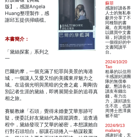
蘇菲
版】，感謝Angela
感謝好讀各界
Huang整理製作，感
人士的無私奉
獻并分享了不
謝邱五提供掃瞄檔。
同種類的書
藏。在異地難
以購買中文書
籍，好讀提供
本書簡介：
一個很好的中
文書閱讀平
「黛絲探案」系列之
台。
一
2024/10/20
Tao
巴爾的摩，一個充滿了犯罪與美景的海港
粗暴的以信用
卡感謝好讀團
城，一個讓人又愛又怕的美國東岸魅力之
隊的無償奉
城。在這個光明與黑暗的交會之處，剛剛告
獻。懇請各位
別記者生涯的黛絲，即將展開全新的追尋真
讀友有錢出
錢，有力出
相之旅。
力，讓好讀生
生不息，也讓
賽艇教練「石頭」覺得未婚妻艾華形跡可
周博士恩澤廣
被不熄°
疑，便委託好友黛絲代為跟蹤調查。追查過
程中，黛絲發現了艾華的祕密，本想讓她自
2024/9/13
maliang
行對石頭坦白，卻讓石頭捲入一樁謀殺案
感谢好读，无