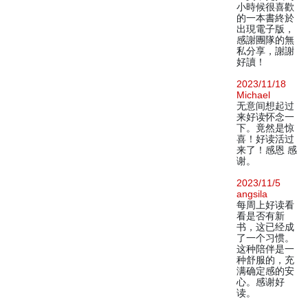
小時候很喜歡
的一本書終於
出現電子版，
感謝團隊的無
私分享，謝謝
好讀！
2023/11/18
Michael
无意间想起过
来好读怀念一
下。竟然是惊
喜！好读活过
来了！感恩 感
谢。
2023/11/5
angsila
每周上好读看
看是否有新
书，这已经成
了一个习惯。
这种陪伴是一
种舒服的，充
满确定感的安
心。感谢好
读。