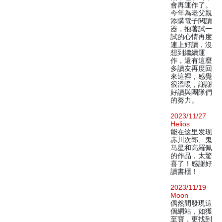
會再運作了。
今年為老父親
添購電子閱讀
器，抱著試一
試的心情再度
連上好讀，沒
想到繼續運
作，還有這麼
多讀友再度回
來這裡，感覺
很溫暖，謝謝
好讀與團隊們
的努力。
2023/11/27
Helios
能在这里发现
赤川次郎、鬼
马星和高羅佩
的作品，太驚
喜了！感謝好
讀書櫃！
2023/11/19
Moon
偶然間發現這
個網站，如獲
至寶，更找到