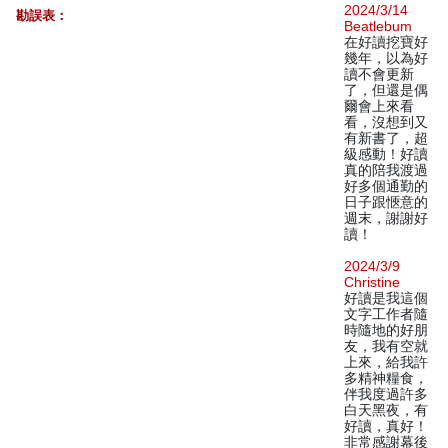
2024/3/14
勘誤表：
Beatlebum
在好讀挖寶好
幾年，以為好
讀不會更新
了，但還是偶
爾會上來看
看，沒想到又
有新書了，超
級感動！好讀
真的陪我渡過
好多個通勤的
日子跟愜意的
週末，謝謝好
讀！
2024/3/9
Christine
好讀是我這個
文字工作者隨
時隨地的好朋
友，我有空就
上來，給我許
多精神糧食，
伴我度過許多
白天黑夜，有
好讀，真好！
非常感謝幕後