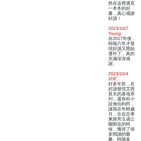
然在這裡遇見
一本本的好
書，真心感謝
好讀！
2023/10/7
Young
自2017年後，
時隔六年才發
現好讀又開始
運作了，真的
充滿深深感
謝。
2023/10/4
JOE
好多年前，在
好讀發現艾西
莫夫的基地系
列，還有科小
說海伯利昂，
讓我在年輕歲
月，住在忠孝
東路旁玉成公
園附近的時
候，獲得了很
多閱讀的樂
趣。時隔多