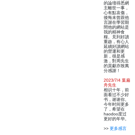
的論壇得悉網
主離世一事，
心有點哀傷，
後悔未曾跟他
言謝在學習期
間他的網站是
我的精神食
糧。見到好讀
重啟，有心人
延續好讀網站
的營運和更
新，很是感
激，對周先生
的貢獻亦致萬
分感謝！
2023/7/4 葉扁
舟先生
相识十年，前
面看过不少好
书，谢谢你。
今年时间更多
了，希望在
haodoo度过
更好的年华。
>>
更多感言