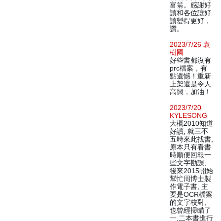
富翁。感謝好
讀和各位讓好
讀變得更好，
讚。
2023/7/26 袁
樹國
好些書都沒有
prc檔案，有
點遺憾！重新
上架還是令人
高興，加油！
2023/7/20
KYLESONG
大概2010知道
好讀, 就三不
五時來此找書,
原本只有看書
時順便回報一
些文字勘誤,
後來2015開始
幫忙周博士製
作電子書, 主
要是OCR檔案
的文字校對,
也曾經掃瞄了
一,二本書進行