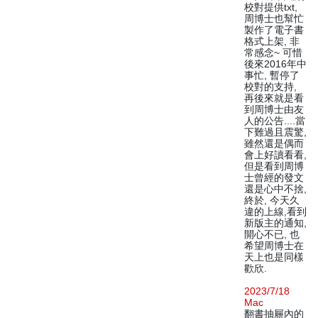
校對提供txt,
周博士也幫忙
製作了電子書
格式上架, 非
常感念~ 可惜
後來2016年中
事忙, 暫停了
校對的支持,
再後來就是看
到周博士由友
人的公告....當
下難過且震驚,
雖然還是偶而
會上好讀看看,
但是看到周博
士曾經的發文
還是心中不捨,
終於, 今天久
違的上線,看到
新版主的通知,
開心不已, 也
希望周博士在
天上也是同樣
歡欣.
2023/7/18
Mac
翻書抽屜內的