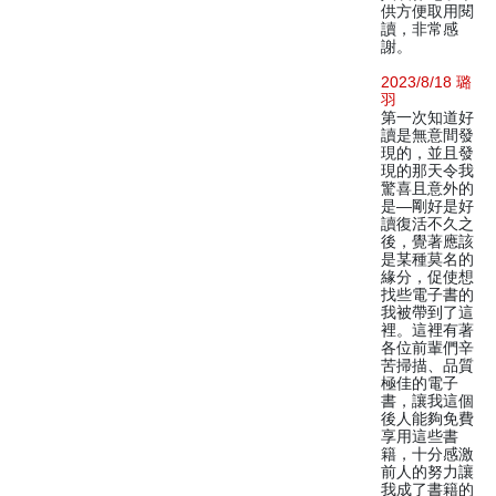
供方便取用閱
讀，非常感
謝。
2023/8/18 璐
羽
第一次知道好
讀是無意間發
現的，並且發
現的那天令我
驚喜且意外的
是—剛好是好
讀復活不久之
後，覺著應該
是某種莫名的
緣分，促使想
找些電子書的
我被帶到了這
裡。這裡有著
各位前輩們辛
苦掃描、品質
極佳的電子
書，讓我這個
後人能夠免費
享用這些書
籍，十分感激
前人的努力讓
我成了書籍的