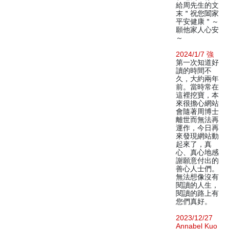
給周先生的文
末＂祝您闔家
平安健康＂～
願他家人心安
～
2024/1/7 強
第一次知道好
讀的時間不
久，大約兩年
前。當時常在
這裡挖寶，本
來很擔心網站
會隨著周博士
離世而無法再
運作，今日再
來發現網站動
起來了，真
心、真心地感
謝願意付出的
善心人士們。
無法想像沒有
閱讀的人生，
閱讀的路上有
您們真好。
2023/12/27
Annabel Kuo