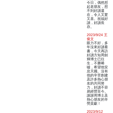
今日，偶然想
起老朋友，想
不到好讀還
在，令人又驚
又喜。祝福好
讀，好讀長
存。
2023/9/24 王
俊文
眼力不好，多
年沒來好讀看
書，今天再訪
好讀方知周劍
輝博士已往
生，不勝唏
噓，希望他安
息天國。沒有
他的辛苦創建
及許多熱心朋
友的共同努
力，好讀不容
易經營至今。
謝謝周博士及
熱心朋友的辛
勞貢獻！
2023/9/12