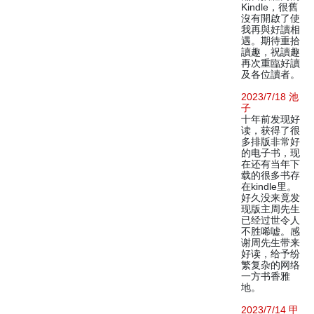
Kindle，很舊
沒有開啟了使
我再與好讀相
遇。期待重拾
讀趣，祝讀趣
再次重臨好讀
及各位讀者。
2023/7/18 池
子
十年前发现好
读，获得了很
多排版非常好
的电子书，现
在还有当年下
载的很多书存
在kindle里。
好久没来竟发
现版主周先生
已经过世令人
不胜唏嘘。感
谢周先生带来
好读，给予纷
繁复杂的网络
一方书香雅
地。
2023/7/14 甲