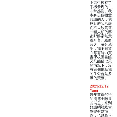
上高中後有了
手機發現的，
非常感謝。我
本身是個很愛
閱讀的人，我
感到若我活著
而不去欣賞這
一種人類的藝
術那將毫無意
義可言。總而
言之，萬分感
謝，我不知道
在每有能力買
書學校圖書館
又只能借七天
的情況下，沒
有這個網站我
的生命會是多
麼的荒蕪。
2023/12/12
Yumi
幾年前偶然得
知周博士離世
的消息，來到
好讀網站總會
覺得有點悵
然，也以為不