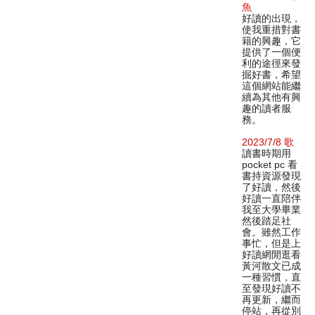
魚
好讀的出現，
使我重措對書
籍的興趣，它
提供了一個便
利的途徑來發
掘好書，希望
這個網站能繼
續為其他有興
趣的讀者服
務。
2023/7/8 歌
讀書時期用
pocket pc 看
書持資源發現
了好讀，然後
好讀一直陪伴
我至大學畢業
然後踏足社
會。雖然工作
事忙，但是上
好讀網閒逛看
黃河散文已成
一種習慣，直
至發現好讀不
再更新，繼而
停站，再從別