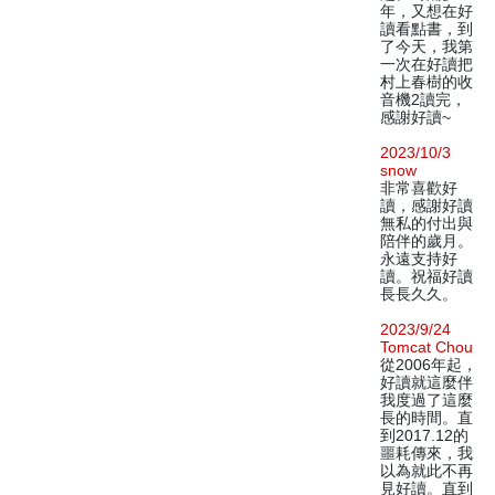
年，又想在好
讀看點書，到
了今天，我第
一次在好讀把
村上春樹的收
音機2讀完，
感謝好讀~
2023/10/3
snow
非常喜歡好
讀，感謝好讀
無私的付出與
陪伴的歲月。
永遠支持好
讀。祝福好讀
長長久久。
2023/9/24
Tomcat Chou
從2006年起，
好讀就這麼伴
我度過了這麼
長的時間。直
到2017.12的
噩耗傳來，我
以為就此不再
見好讀。直到