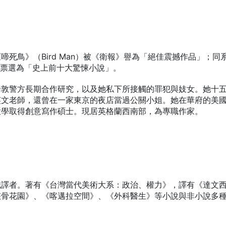
死鳥》（Bird Man）被《衛報》譽為「絕佳震撼作品」；同
士報》票選為「史上前十大驚悚小說」。
倫敦警方長期合作研究，以及她私下所接觸的罪犯與妓女。她十
英文老師，還曾在一家東京的夜店當過公關小姐。她在華府的美
大學取得創意寫作碩士。現居英格蘭西南部，為專職作家。
職譯者。著有《台灣當代美術大系：政治、權力》，譯有《達文
骸骨花園》、《喀邁拉空間》、《外科醫生》等小說與非小說多