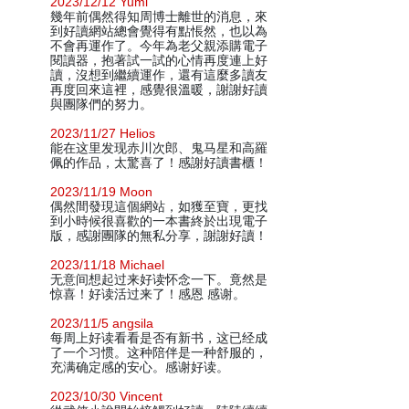
2023/12/12 Yumi
幾年前偶然得知周博士離世的消息，來
到好讀網站總會覺得有點悵然，也以為
不會再運作了。今年為老父親添購電子
閱讀器，抱著試一試的心情再度連上好
讀，沒想到繼續運作，還有這麼多讀友
再度回來這裡，感覺很溫暖，謝謝好讀
與團隊們的努力。
2023/11/27 Helios
能在这里发现赤川次郎、鬼马星和高羅
佩的作品，太驚喜了！感謝好讀書櫃！
2023/11/19 Moon
偶然間發現這個網站，如獲至寶，更找
到小時候很喜歡的一本書終於出現電子
版，感謝團隊的無私分享，謝謝好讀！
2023/11/18 Michael
无意间想起过来好读怀念一下。竟然是
惊喜！好读活过来了！感恩 感谢。
2023/11/5 angsila
每周上好读看看是否有新书，这已经成
了一个习惯。这种陪伴是一种舒服的，
充满确定感的安心。感谢好读。
2023/10/30 Vincent