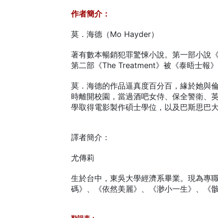
作者簡介：
莫．海德（Mo Hayder）
著有數本暢銷犯罪驚悚小說。第一部小說《啼
第二部《The Treatment》被《泰晤
莫．海德的作品逼真度百分百，緣於她與
時離開校園，當過酒吧女侍、保全警衛、
學取得電影製作碩士學位，以及巴斯思巴
譯者簡介：
尤傳莉
生於台中，東吳大學經濟系畢業。現為專
碼》、《依然美麗》、《渺小一生》、《