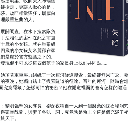
一起搶劫案。牧師夫人布瑞德
匪徒搶走，更讓人揪心的是，
瑪莎。劫匪相當猖狂，屢屢向
心理嚴重扭曲的人。
即展開調查。在水下搜索隊負
案手法相似的案件在此之前還
滿十歲的小女孩。就在重案組
有四歲的小女孩艾米麗卻在家
他們是處於警方監護之下的。
發現似乎可以從這四個孩子的家長身上找到共同點……
，她頂著重重壓力組織了一次運河隧道搜索，最終卻無果而返。
加的夜晚，她獨自踏上了搜索隧道的征途。百年的運河，隨時會
裡面究竟隱藏了怎樣可怕的祕密？她在隧道裡面將會有怎樣的遭遇
深；精明強幹的女隊長，卻深夜獨自一人到一個廢棄的採石場洞
遭遇家暴醜聞，與妻子各執一詞，究竟孰是孰非？這是個充滿了
白於天下。