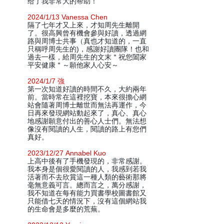
给了我非常大的帮助！
2024/1/13 Vanessa Chen
隔了七年才又上來，才知周先生離開
了。很高興曾有機會參與好讀，透過網
路與周博士共事（真也才知道的，一直
只稱呼周先生的)，感謝好讀團隊！也和
過去一樣，給周先生的文末＂祝您闔家
平安健康＂～願他家人心安～
2024/1/7 強
第一次知道好讀的時間不久，大約兩年
前。當時常在這裡挖寶，本來很擔心網
站會隨著周博士離世而無法再運作，今
日再來發現網站動起來了，真心、真心
地感謝願意付出的善心人士們。無法想
像沒有閱讀的人生，閱讀的路上有您們
真好。
2023/12/27 Annabel Kuo
上高中後有了手機發現的，非常感謝。
我本身是個很愛閱讀的人，我感到若我
活著而不去欣賞這一種人類的藝術那將
毫無意義可言。總而言之，萬分感謝，
我不知道在每有能力買書學校圖書館又
只能借七天的情況下，沒有這個網站我
的生命會是多麼的荒蕪。