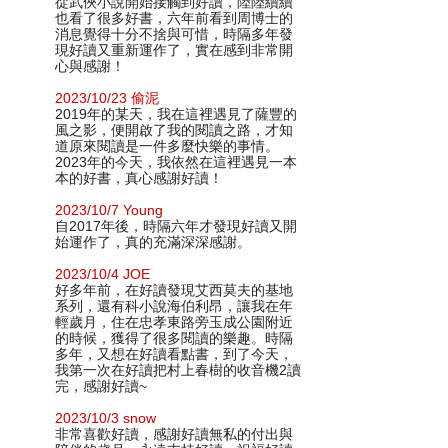
從武俠小說開始接觸到好讀，陸陸續續
也看了很多好書，六年前看到周博士的
消息覺得十分不捨與可惜，時隔多年發
現好讀又重新運作了，實在感到非常開
心與感謝！
2023/10/23 偷泥
2019年的某天，我在這裡遇見了薩豐的
風之影，便開啟了我的閱讀之路，才知
道原來閱讀是一件多麼快樂的事情。
2023年的今天，我依然在這裡遇見一本
本的好書，真心感謝好讀！
2023/10/7 Young
自2017年後，時隔六年才發現好讀又開
始運作了，真的充滿深深感謝。
2023/10/4 JOE
好多年前，在好讀發現艾西莫夫的基地
系列，還有科小說海伯利昂，讓我在年
輕歲月，住在忠孝東路旁玉成公園附近
的時候，獲得了很多閱讀的樂趣。時隔
多年，又想在好讀看點書，到了今天，
我第一次在好讀把村上春樹的收音機2讀
完，感謝好讀~
2023/10/3 snow
非常喜歡好讀，感謝好讀無私的付出與