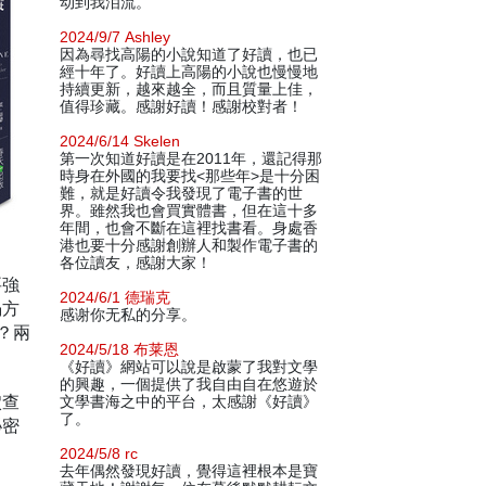
动到我泪流。
2024/9/7 Ashley
因為尋找高陽的小說知道了好讀，也已
經十年了。好讀上高陽的小說也慢慢地
持續更新，越來越全，而且質量上佳，
值得珍藏。感謝好讀！感謝校對者！
2024/6/14 Skelen
第一次知道好讀是在2011年，還記得那
時身在外國的我要找<那些年>是十分困
難，就是好讀令我發現了電子書的世
界。雖然我也會買實體書，但在這十多
年間，也會不斷在這裡找書看。身處香
港也要十分感謝創辦人和製作電子書的
各位讀友，感謝大家！
要強
2024/6/1 德瑞克
塌方
感谢你无私的分享。
？兩
2024/5/18 布莱恩
《好讀》網站可以說是啟蒙了我對文學
的興趣，一個提供了我自由自在悠遊於
穴查
文學書海之中的平台，太感謝《好讀》
了。
祕密
2024/5/8 rc
去年偶然發現好讀，覺得這裡根本是寶