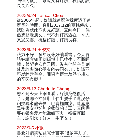
陪伴的歲月。永遠支持好讀。祝福好讀
長長久久。
2023/9/24 Tomcat Chou
從2006年起，好讀就這麼伴我度過了這
麼長的時間。直到2017.12的噩耗傳來，
我以為就此不再見好讀。直到今日，偶
然想起老朋友，想不到好讀還在，令人
又驚又喜。祝福好讀，好讀長存。
2023/9/24 王俊文
眼力不好，多年沒來好讀看書，今天再
訪好讀方知周劍輝博士已往生，不勝唏
噓，希望他安息天國。沒有他的辛苦創
建及許多熱心朋友的共同努力，好讀不
容易經營至今。謝謝周博士及熱心朋友
的辛勞貢獻！
2023/9/12 Charlotte Chang
想不到今天上網查看，好讀竟然復活
了，是哪位神仙壯士伸出援手？還沒仔
細搜尋來龍去脈，已喜極而泣。這嘉惠
眾多書友但卻無啥收益的苦工，真的需
要有很多愛才能繼續下去，祝福新版
主，謝謝您！好人一生平安！
2023/9/5 小張
喜愛好讀網站及電子書本 很多年月了。