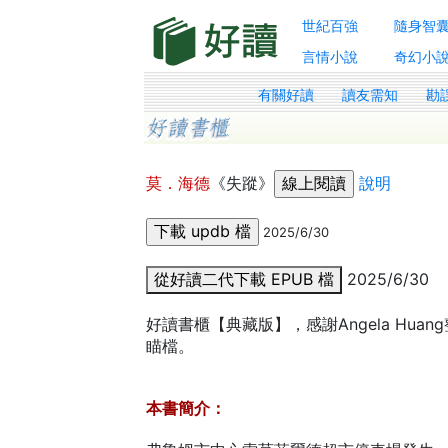
世紀百強
隨身智
言情小說
奇幻小
有關好讀
讀友需知
勘
莫．海德
《失蹤》
說明
2025/6/30
從好讀二代下載 EPUB 檔
2025/6/30
好讀書櫃【典藏版】，感謝Angela Hua
瞄檔。
本書簡介：