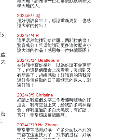
藏天地！謝謝每一位在幕後默默耕耘文
學天地的人。
2024/5/7 呢
用好讀許多年了，感謝重新更新，也感
謝大家的付出！
系列
2024/4/4 R
這里居然能找到哈維爾．西耶拉的書！
驚喜萬分！希望能讀到更多這位歷史小
說大師的作品！感恩每一位好讀團隊！
五歲
2024/3/14 Beatlebum
國大
在好讀挖寶好幾年，以為好讀不會更新
了，但還是偶爾會上來看看，沒想到又
有新書了，超級感動！好讀真的陪我渡
過好多個通勤的日子跟愜意的週末，謝
謝好讀！
2024/3/9 Christine
好讀是我這個文字工作者隨時隨地的好
朋友，我有空就上來，給我許多精神糧
食，伴我度過許多白天黑夜，有好讀，
西密
真好！非常感謝幕後團隊。
種。
2024/2/19 He Zhong
非常非常感谢好读，许多外面找不到的
书都在这里找到了，找书的过程，好读