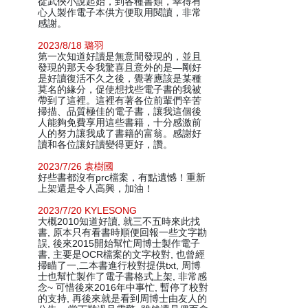
從武俠小說起始，到各種書類，幸得有
心人製作電子本供方便取用閱讀，非常
感謝。
2023/8/18 璐羽
第一次知道好讀是無意間發現的，並且
發現的那天令我驚喜且意外的是—剛好
是好讀復活不久之後，覺著應該是某種
莫名的緣分，促使想找些電子書的我被
帶到了這裡。這裡有著各位前輩們辛苦
掃描、品質極佳的電子書，讓我這個後
人能夠免費享用這些書籍，十分感激前
人的努力讓我成了書籍的富翁。感謝好
讀和各位讓好讀變得更好，讚。
2023/7/26 袁樹國
好些書都沒有prc檔案，有點遺憾！重新
上架還是令人高興，加油！
2023/7/20 KYLESONG
大概2010知道好讀, 就三不五時來此找
書, 原本只有看書時順便回報一些文字勘
誤, 後來2015開始幫忙周博士製作電子
書, 主要是OCR檔案的文字校對, 也曾經
掃瞄了一,二本書進行校對提供txt, 周博
士也幫忙製作了電子書格式上架, 非常感
念~ 可惜後來2016年中事忙, 暫停了校對
的支持, 再後來就是看到周博士由友人的