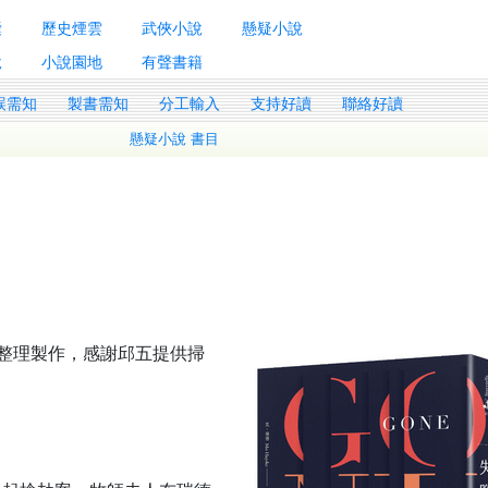
囊
歷史煙雲
武俠小說
懸疑小說
說
小說園地
有聲書籍
誤需知
製書需知
分工輸入
支持好讀
聯絡好讀
懸疑小說 書目
ng整理製作，感謝邱五提供掃