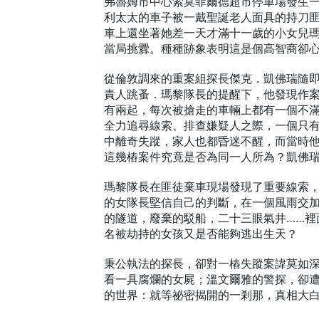
弗魯姆市中心索莫菲爾德超市停車場發生
利太太的車子被一戴聖誕老人面具的持刀
車上還坐著她差一天才滿十一歲的小女兒
當局挑釁。種種跡象表明這是個高智商卻
從倫敦調來的重案組探長傑克．凱佛瑞隨
責人跳蚤．瑪黎隊長的提醒下，他發現作
有兩起，每次被搶走的車輛上都有一個不
全力追尋線索、排查嫌疑人之際，一個只
中離奇失蹤，家人也都昏迷不醒，而當時
這幾樁案件究竟是否為同一人所為？凱佛瑞
瑪黎隊長在匪徒棄車現場發現了重要線索
的女隊長堅信自己的判斷，在一個風雨交
的隧道，廢棄的駁船，二十三眼氣井……
名被劫持的女孩又是否能夠逃出生天？
秉公執法的探長，卻對一樁失蹤案諱莫如
看一具腐爛的女屍；溫文爾雅的警探，卻
的世界：就等祕密揭開的一剎那，真相大