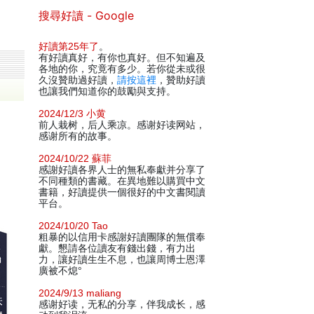
搜尋好讀 - Google
好讀第25年了
。
有好讀真好，有你也真好。但不知遍及
各地的你，究竟有多少。若你從未或很
久沒贊助過好讀，
請按這裡
，贊助好讀
也讓我們知道你的鼓勵與支持。
2024/12/3 小黄
前人栽树，后人乘凉。感谢好读网站，
感谢所有的故事。
2024/10/22 蘇菲
感謝好讀各界人士的無私奉獻并分享了
不同種類的書藏。在異地難以購買中文
書籍，好讀提供一個很好的中文書閱讀
平台。
2024/10/20 Tao
粗暴的以信用卡感謝好讀團隊的無償奉
獻。懇請各位讀友有錢出錢，有力出
力，讓好讀生生不息，也讓周博士恩澤
廣被不熄°
2024/9/13 maliang
感谢好读，无私的分享，伴我成长，感