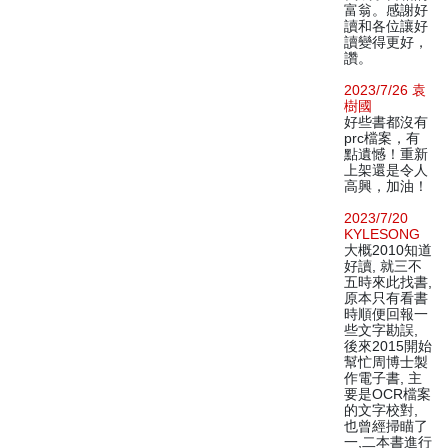
富翁。感謝好
讀和各位讓好
讀變得更好，
讚。
2023/7/26 袁
樹國
好些書都沒有
prc檔案，有
點遺憾！重新
上架還是令人
高興，加油！
2023/7/20
KYLESONG
大概2010知道
好讀, 就三不
五時來此找書,
原本只有看書
時順便回報一
些文字勘誤,
後來2015開始
幫忙周博士製
作電子書, 主
要是OCR檔案
的文字校對,
也曾經掃瞄了
一,二本書進行