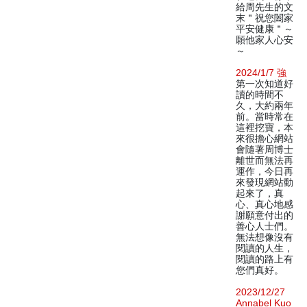
給周先生的文
末＂祝您闔家
平安健康＂～
願他家人心安
～
2024/1/7 強
第一次知道好
讀的時間不
久，大約兩年
前。當時常在
這裡挖寶，本
來很擔心網站
會隨著周博士
離世而無法再
運作，今日再
來發現網站動
起來了，真
心、真心地感
謝願意付出的
善心人士們。
無法想像沒有
閱讀的人生，
閱讀的路上有
您們真好。
2023/12/27
Annabel Kuo