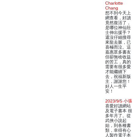
Charlotte
Chang
想不到今天上
網查看，好讀
竟然復活了，
是哪位神仙壯
士伸出援手？
還沒仔細搜尋
來龍去脈，已
喜極而泣。這
嘉惠眾多書友
但卻無啥收益
的苦工，真的
需要有很多愛
才能繼續下
去，祝福新版
主，謝謝您！
好人一生平
安！
2023/9/5 小張
喜愛好讀網站
及電子書本 很
多年月了。從
武俠小說起
始，到各種書
類，幸得有心
人製作電子本