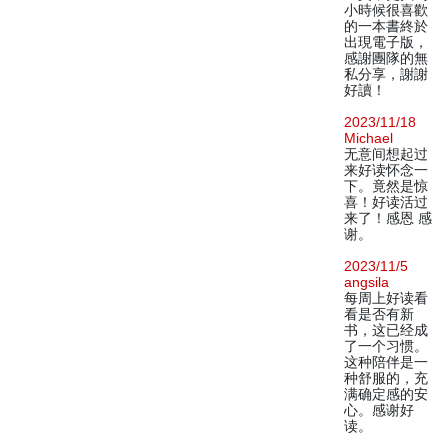
小時候很喜歡
的一本書終於
出現電子版，
感謝團隊的無
私分享，謝謝
好讀！
2023/11/18
Michael
无意间想起过
来好读怀念一
下。竟然是惊
喜！好读活过
来了！感恩 感
谢。
2023/11/5
angsila
每周上好读看
看是否有新
书，这已经成
了一个习惯。
这种陪伴是一
种舒服的，充
满确定感的安
心。感谢好
读。