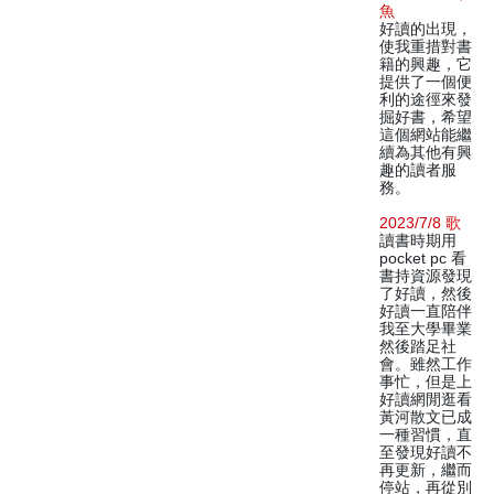
魚
好讀的出現，
使我重措對書
籍的興趣，它
提供了一個便
利的途徑來發
掘好書，希望
這個網站能繼
續為其他有興
趣的讀者服
務。
2023/7/8 歌
讀書時期用
pocket pc 看
書持資源發現
了好讀，然後
好讀一直陪伴
我至大學畢業
然後踏足社
會。雖然工作
事忙，但是上
好讀網閒逛看
黃河散文已成
一種習慣，直
至發現好讀不
再更新，繼而
停站，再從別