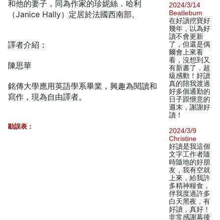
和他的妻子，同為作家的珍妮絲．哈利
2024/3/14
Beatlebum
（Janice Hally）定居於法國西南部。
在好讀挖寶好
幾年，以為好
讀不會更新
譯者介紹：
了，但還是偶
爾會上來看
看，沒想到又
陳思華
有新書了，超
級感動！好讀
真的陪我渡過
銘傳大學應用英語學系畢業，興趣為閱讀和
好多個通勤的
寫作，現為自由譯者。
日子跟愜意的
週末，謝謝好
讀！
勘誤表：
2024/3/9
Christine
好讀是我這個
文字工作者隨
時隨地的好朋
友，我有空就
上來，給我許
多精神糧食，
伴我度過許多
白天黑夜，有
好讀，真好！
非常感謝幕後