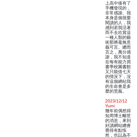
上高中後有了
手機發現的，
非常感謝。我
本身是個很愛
閱讀的人，我
感到若我活著
而不去欣賞這
一種人類的藝
術那將毫無意
義可言。總而
言之，萬分感
謝，我不知道
在每有能力買
書學校圖書館
又只能借七天
的情況下，沒
有這個網站我
的生命會是多
麼的荒蕪。
2023/12/12
Yumi
幾年前偶然得
知周博士離世
的消息，來到
好讀網站總會
覺得有點悵
然，也以為不