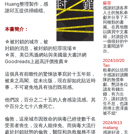
蘇菲
Huang整理製作，感
感謝好讀各界
謝邱五提供掃瞄檔。
人士的無私奉
獻并分享了不
同種類的書
藏。在異地難
本書簡介：
以購買中文書
籍，好讀提供
☆被封鎖的城市，被
一個很好的中
文書閱讀平
封鎖的消息，被封鎖的犯罪現場☆
台。
☆英、美亞馬遜網站與美國最大書評網
2024/10/20
Goodreads上超高評價推薦☆
Tao
粗暴的以信用
這個具有前瞻性的驚悚故事寫於十五年前，
卡感謝好讀團
隊的無償奉
被束之高閣、從未出版，現在卻如此貼近時
獻。懇請各位
事，不可避免地具有強烈既視感。
讀友有錢出
錢，有力出
力，讓好讀生
他們說，百分之二十五的人會感染流感。其
生不息，也讓
中百分之七十八會死亡。
周博士恩澤廣
被不熄°
倫敦，這座城市因致命的病毒已經使數千名
2024/9/13
受害者喪生，沒有人能倖免。而病毒大流行
maliang
處於封鎖狀態的倫敦，醫院和急救服務不堪
感谢好读，无