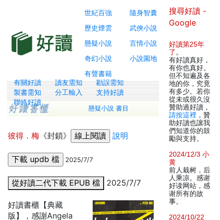
搜尋好讀 -
世紀百強
隨身智囊
Google
歷史煙雲
武俠小說
懸疑小說
言情小說
好讀第25年
了
。
奇幻小說
小說園地
有好讀真好，
有你也真好。
有聲書籍
但不知遍及各
有關好讀
讀友需知
勘誤需知
地的你，究竟
有多少。若你
製書需知
分工輸入
支持好讀
從未或很久沒
聯絡好讀
贊助過好讀，
懸疑小說 書目
請按這裡
，贊
助好讀也讓我
們知道你的鼓
彼得．梅
《封鎖》
說明
勵與支持。
2024/12/3 小
2025/7/7
黄
前人栽树，后
人乘凉。感谢
從好讀二代下載 EPUB 檔
2025/7/7
好读网站，感
谢所有的故
事。
好讀書櫃【典藏
版】，感謝Angela
2024/10/22