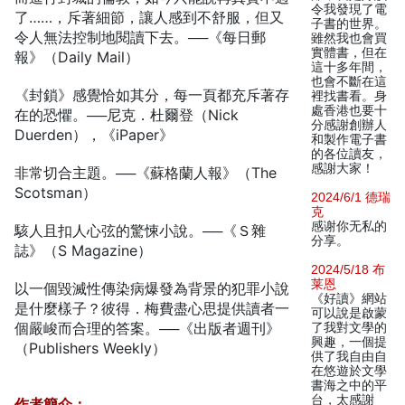
令我發現了電
了……，斥著細節，讓人感到不舒服，但又
子書的世界。
令人無法控制地閱讀下去。──《每日郵
雖然我也會買
實體書，但在
報》（Daily Mail）
這十多年間，
也會不斷在這
《封鎖》感覺恰如其分，每一頁都充斥著存
裡找書看。身
處香港也要十
在的恐懼。──尼克．杜爾登（Nick
分感謝創辦人
Duerden），《iPaper》
和製作電子書
的各位讀友，
感謝大家！
非常切合主題。──《蘇格蘭人報》（The
Scotsman）
2024/6/1 德瑞
克
感谢你无私的
駭人且扣人心弦的驚悚小說。──《Ｓ雜
分享。
誌》（S Magazine）
2024/5/18 布
莱恩
以一個毀滅性傳染病爆發為背景的犯罪小說
《好讀》網站
是什麼樣子？彼得．梅費盡心思提供讀者一
可以說是啟蒙
個嚴峻而合理的答案。──《出版者週刊》
了我對文學的
興趣，一個提
（Publishers Weekly）
供了我自由自
在悠遊於文學
書海之中的平
台，太感謝
作者簡介：