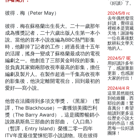
《好讀》了。
彼得．梅（Peter May）
2024/5/8 rc
去年偶然發現
好讀，覺得這
彼得．梅在蘇格蘭出生長大。二十一歲那年
裡根本是寶藏
成為獲獎記者，二十六歲出版人生第一本小
天地！謝謝每
一位在幕後默
說。當他的首本小說改編為BBC熱門影集
默耕耘文學天
時，他辭掉了記者的工作；經過長達十五年
地的人。
的活躍，搖身一變成了蘇格蘭最成功的電視
2024/5/7 呢
編劇之一。他創造了三部黃金時段的影集，
用好讀許多年
並負責其家鄉兩部收視率最高的影集，擔任
了，感謝重新
更新，也感謝
編劇及製片人。在製作超過一千集高收視率
大家的付出！
的影集後，他決定離開電視台，回到最初的
愛好──寫小說。
2024/4/4 R
這里居然能找
到哈維爾．西
他曾在法國得到多項文學獎，《黑屋》（暫
耶拉的書！驚
譯，The Blackhouse）一書獲頒美國巴利
喜萬分！希望
能讀到更多這
獎（The Barry Award），這是國際暢銷小
位歷史小說大
說路易斯島三部曲的首部曲，《入口島》
師的作品！感
（暫譯，Entry Island）榮獲二零一四年
恩每一位好讀
團隊！
ITV年度最佳驚悚犯罪小說讀物。現在彼得