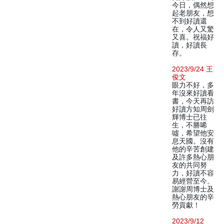
今日，偶然想
起老朋友，想
不到好讀還
在，令人又驚
又喜。祝福好
讀，好讀長
存。
2023/9/24 王
俊文
眼力不好，多
年沒來好讀看
書，今天再訪
好讀方知周劍
輝博士已往
生，不勝唏
噓，希望他安
息天國。沒有
他的辛苦創建
及許多熱心朋
友的共同努
力，好讀不容
易經營至今。
謝謝周博士及
熱心朋友的辛
勞貢獻！
2023/9/12