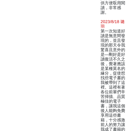
供方便取用閱
讀，非常感
謝。
2023/8/18 璐
羽
第一次知道好
讀是無意間發
現的，並且發
現的那天令我
驚喜且意外的
是—剛好是好
讀復活不久之
後，覺著應該
是某種莫名的
緣分，促使想
找些電子書的
我被帶到了這
裡。這裡有著
各位前輩們辛
苦掃描、品質
極佳的電子
書，讓我這個
後人能夠免費
享用這些書
籍，十分感激
前人的努力讓
我成了書籍的