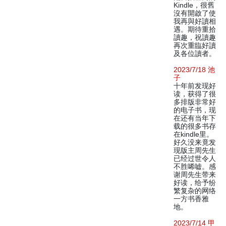
Kindle，很舊
沒有開啟了使
我再與好讀相
遇。期待重拾
讀趣，祝讀趣
再次重臨好讀
及各位讀者。
2023/7/18 池
子
十年前发现好
读，获得了很
多排版非常好
的电子书，现
在还有当年下
载的很多书存
在kindle里。
好久没来竟发
现版主周先生
已经过世令人
不胜唏嘘。感
谢周先生带来
好读，给予纷
繁复杂的网络
一方书香雅
地。
2023/7/14 甲