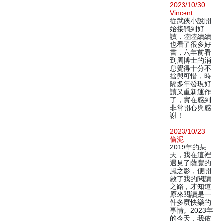
2023/10/30
Vincent
從武俠小說開
始接觸到好
讀，陸陸續續
也看了很多好
書，六年前看
到周博士的消
息覺得十分不
捨與可惜，時
隔多年發現好
讀又重新運作
了，實在感到
非常開心與感
謝！
2023/10/23
偷泥
2019年的某
天，我在這裡
遇見了薩豐的
風之影，便開
啟了我的閱讀
之路，才知道
原來閱讀是一
件多麼快樂的
事情。2023年
的今天，我依