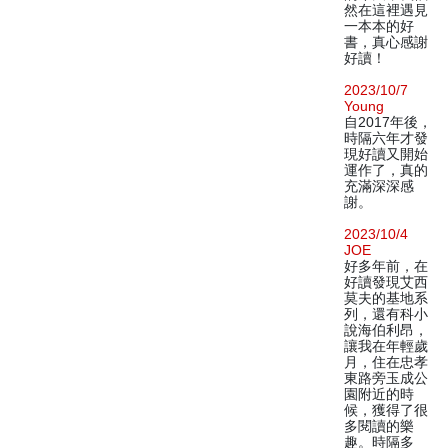
然在這裡遇見
一本本的好
書，真心感謝
好讀！
2023/10/7
Young
自2017年後，
時隔六年才發
現好讀又開始
運作了，真的
充滿深深感
謝。
2023/10/4
JOE
好多年前，在
好讀發現艾西
莫夫的基地系
列，還有科小
說海伯利昂，
讓我在年輕歲
月，住在忠孝
東路旁玉成公
園附近的時
候，獲得了很
多閱讀的樂
趣。時隔多