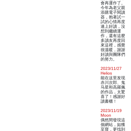
會再運作了。
今年為老父親
添購電子閱讀
器，抱著試一
試的心情再度
連上好讀，沒
想到繼續運
作，還有這麼
多讀友再度回
來這裡，感覺
很溫暖，謝謝
好讀與團隊們
的努力。
2023/11/27
Helios
能在这里发现
赤川次郎、鬼
马星和高羅佩
的作品，太驚
喜了！感謝好
讀書櫃！
2023/11/19
Moon
偶然間發現這
個網站，如獲
至寶，更找到