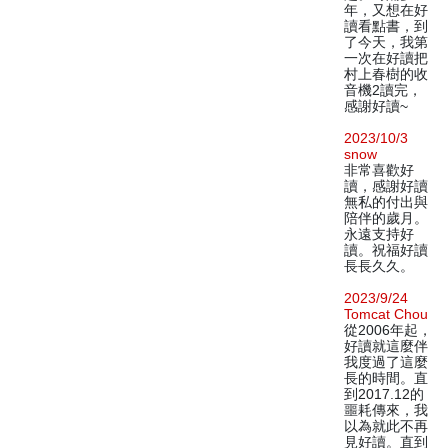
年，又想在好
讀看點書，到
了今天，我第
一次在好讀把
村上春樹的收
音機2讀完，
感謝好讀~
2023/10/3
snow
非常喜歡好
讀，感謝好讀
無私的付出與
陪伴的歲月。
永遠支持好
讀。祝福好讀
長長久久。
2023/9/24
Tomcat Chou
從2006年起，
好讀就這麼伴
我度過了這麼
長的時間。直
到2017.12的
噩耗傳來，我
以為就此不再
見好讀。直到