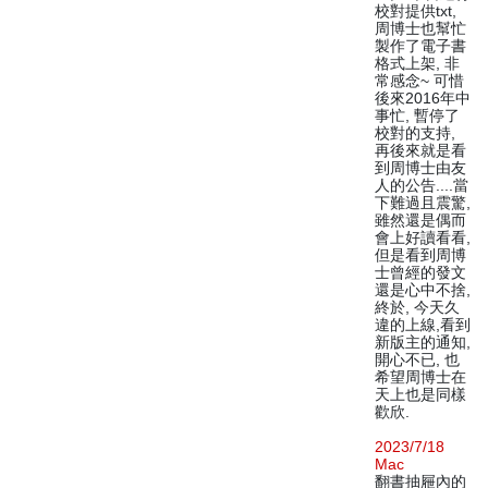
校對提供txt,
周博士也幫忙
製作了電子書
格式上架, 非
常感念~ 可惜
後來2016年中
事忙, 暫停了
校對的支持,
再後來就是看
到周博士由友
人的公告....當
下難過且震驚,
雖然還是偶而
會上好讀看看,
但是看到周博
士曾經的發文
還是心中不捨,
終於, 今天久
違的上線,看到
新版主的通知,
開心不已, 也
希望周博士在
天上也是同樣
歡欣.
2023/7/18
Mac
翻書抽屜內的