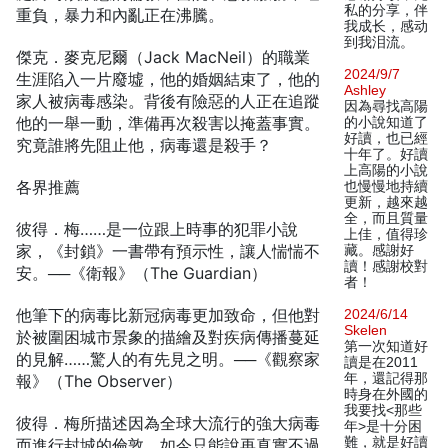
私的分享，伴
重負，暴力和內亂正在沸騰。
我成长，感动
到我泪流。
傑克．麥克尼爾（Jack MacNeil）的職業
2024/9/7
生涯陷入一片廢墟，他的婚姻結束了，他的
Ashley
家人被病毒感染。背後有險惡的人正在追蹤
因為尋找高陽
他的一舉一動，準備再次殺害以掩蓋事實。
的小說知道了
好讀，也已經
究竟誰將先阻止他，病毒還是殺手？
十年了。好讀
上高陽的小說
各界推薦
也慢慢地持續
更新，越來越
全，而且質量
彼得．梅……是一位跟上時事的犯罪小說
上佳，值得珍
家，《封鎖》一書帶有預示性，讓人惴惴不
藏。感謝好
讀！感謝校對
安。──《衛報》（The Guardian）
者！
他筆下的病毒比新冠病毒更加致命，但他對
2024/6/14
Skelen
於被圍困城市景象的描繪及對疾病傳播蔓延
第一次知道好
的見解……驚人的有先見之明。──《觀察家
讀是在2011
年，還記得那
報》（The Observer）
時身在外國的
我要找<那些
彼得．梅所描述因為全球大流行的強大病毒
年>是十分困
難，就是好讀
而進行封城的倫敦，如今只能說再真實不過