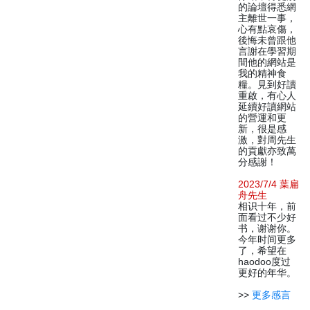
的論壇得悉網
主離世一事，
心有點哀傷，
後悔未曾跟他
言謝在學習期
間他的網站是
我的精神食
糧。見到好讀
重啟，有心人
延續好讀網站
的營運和更
新，很是感
激，對周先生
的貢獻亦致萬
分感謝！
2023/7/4 葉扁
舟先生
相识十年，前
面看过不少好
书，谢谢你。
今年时间更多
了，希望在
haodoo度过
更好的年华。
>>
更多感言