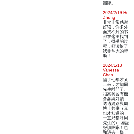
團隊。
2024/2/19 He
Zhong
非常非常感谢
好读，许多外
面找不到的书
都在这里找到
了，找书的过
程，好读给了
我非常大的帮
助！
2024/1/13
Vanessa
Chen
隔了七年才又
上來，才知周
先生離開了。
很高興曾有機
會參與好讀，
透過網路與周
博士共事（真
也才知道的，
一直只稱呼周
先生的)，感謝
好讀團隊！也
和過去一樣，