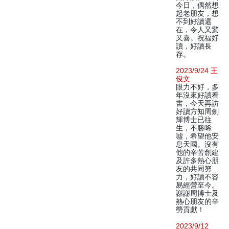
今日，偶然想
起老朋友，想
不到好讀還
在，令人又驚
又喜。祝福好
讀，好讀長
存。
2023/9/24 王
俊文
眼力不好，多
年沒來好讀看
書，今天再訪
好讀方知周劍
輝博士已往
生，不勝唏
噓，希望他安
息天國。沒有
他的辛苦創建
及許多熱心朋
友的共同努
力，好讀不容
易經營至今。
謝謝周博士及
熱心朋友的辛
勞貢獻！
2023/9/12