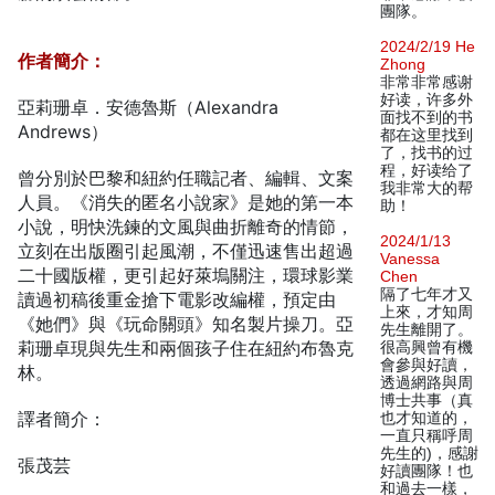
團隊。
2024/2/19 He
作者簡介：
Zhong
非常非常感谢
好读，许多外
亞莉珊卓．安德魯斯（Alexandra
面找不到的书
Andrews）
都在这里找到
了，找书的过
程，好读给了
曾分別於巴黎和紐約任職記者、編輯、文案
我非常大的帮
人員。《消失的匿名小說家》是她的第一本
助！
小說，明快洗鍊的文風與曲折離奇的情節，
2024/1/13
立刻在出版圈引起風潮，不僅迅速售出超過
Vanessa
二十國版權，更引起好萊塢關注，環球影業
Chen
隔了七年才又
讀過初稿後重金搶下電影改編權，預定由
上來，才知周
《她們》與《玩命關頭》知名製片操刀。亞
先生離開了。
莉珊卓現與先生和兩個孩子住在紐約布魯克
很高興曾有機
會參與好讀，
林。
透過網路與周
博士共事（真
譯者簡介：
也才知道的，
一直只稱呼周
先生的)，感謝
張茂芸
好讀團隊！也
和過去一樣，