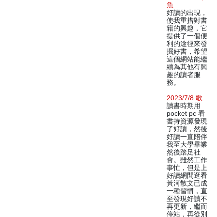
魚
好讀的出現，
使我重措對書
籍的興趣，它
提供了一個便
利的途徑來發
掘好書，希望
這個網站能繼
續為其他有興
趣的讀者服
務。
2023/7/8 歌
讀書時期用
pocket pc 看
書持資源發現
了好讀，然後
好讀一直陪伴
我至大學畢業
然後踏足社
會。雖然工作
事忙，但是上
好讀網閒逛看
黃河散文已成
一種習慣，直
至發現好讀不
再更新，繼而
停站，再從別