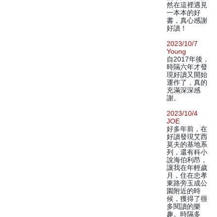
然在這裡遇見
一本本的好
書，真心感謝
好讀！
2023/10/7
Young
自2017年後，
時隔六年才發
現好讀又開始
運作了，真的
充滿深深感
謝。
2023/10/4
JOE
好多年前，在
好讀發現艾西
莫夫的基地系
列，還有科小
說海伯利昂，
讓我在年輕歲
月，住在忠孝
東路旁玉成公
園附近的時
候，獲得了很
多閱讀的樂
趣。時隔多