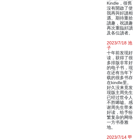
Kindle，很舊
沒有開啟了使
我再與好讀相
遇。期待重拾
讀趣，祝讀趣
再次重臨好讀
及各位讀者。
2023/7/18 池
子
十年前发现好
读，获得了很
多排版非常好
的电子书，现
在还有当年下
载的很多书存
在kindle里。
好久没来竟发
现版主周先生
已经过世令人
不胜唏嘘。感
谢周先生带来
好读，给予纷
繁复杂的网络
一方书香雅
地。
2023/7/14 甲