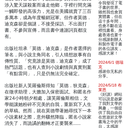
令我發現了電
涉入驚天謀殺案而遠走他鄉，字裡行間充滿
子書的世界。
一觸即發的高張力，光是在美國就賣了三百
雖然我也會買
實體書，但在
多萬本，成為年度暢銷冠軍。但作者莫德．
這十多年間，
迪克森卻是個謎，不接受採訪、不出面打
也會不斷在這
書、不參與宣傳，而且書中連謝詞頁都沒
裡找書看。身
處香港也要十
有。
分感謝創辦人
和製作電子書
出版社坦承「莫德．迪克森」是作者選擇的
的各位讀友，
感謝大家！
筆名，與小說主角同名，引人猜想故事有自
傳性質。「究竟誰是莫德．迪克森？」成了
2024/6/1 德瑞
熱門話題，也有人查到小說劇情與真實刑案
克
感谢你无私的
「有點雷同」，只是仍無法完全確定。
分享。
出版社新人芙羅倫斯得知「莫德．狄克森」
2024/5/18 布
莱恩
在徵求助理，大膽加入保密面試。和匿名作
《好讀》網站
家24小時朝夕相處，讓芙羅倫斯相信，文
可以說是啟蒙
了我對文學的
學能讓她粉碎不完美的自我，重新寫下人生
興趣，一個提
的草稿。然而，就在莫德帶著她尋找下一本
供了我自由自
小說素材之際，意外驟然降臨，匿名小說家
在悠遊於文學
書海之中的平
消失了，而詭譎的翻轉才正要襲來……
台，太感謝