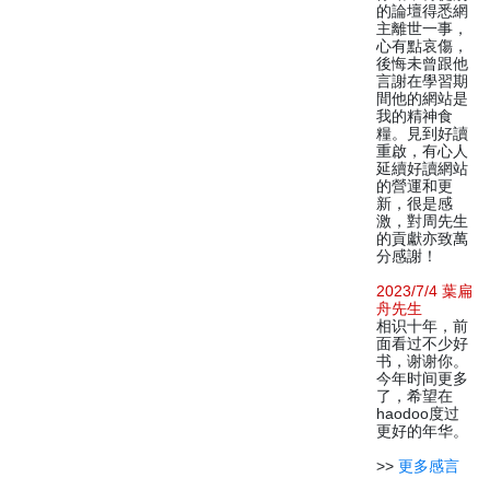
的論壇得悉網
主離世一事，
心有點哀傷，
後悔未曾跟他
言謝在學習期
間他的網站是
我的精神食
糧。見到好讀
重啟，有心人
延續好讀網站
的營運和更
新，很是感
激，對周先生
的貢獻亦致萬
分感謝！
2023/7/4 葉扁
舟先生
相识十年，前
面看过不少好
书，谢谢你。
今年时间更多
了，希望在
haodoo度过
更好的年华。
>>
更多感言