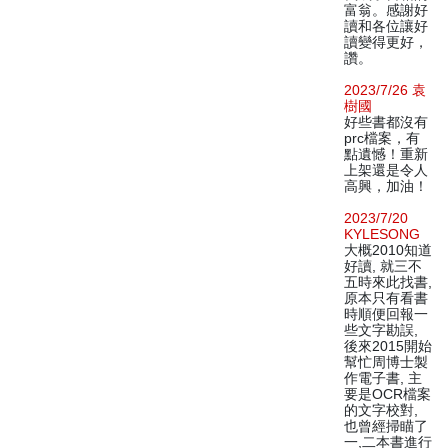
富翁。感謝好
讀和各位讓好
讀變得更好，
讚。
2023/7/26 袁
樹國
好些書都沒有
prc檔案，有
點遺憾！重新
上架還是令人
高興，加油！
2023/7/20
KYLESONG
大概2010知道
好讀, 就三不
五時來此找書,
原本只有看書
時順便回報一
些文字勘誤,
後來2015開始
幫忙周博士製
作電子書, 主
要是OCR檔案
的文字校對,
也曾經掃瞄了
一,二本書進行