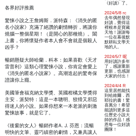
《好讀》了。
各界好評推薦
2024/5/8 rc
去年偶然發現
驚悚小說之王詹姆斯．派特森：《消失的匿
好讀，覺得這
名小說家》充滿了絕讚的劇情轉折，將讓你
裡根本是寶藏
天地！謝謝每
燒腦一整個星期！（是開心的那種燒）。闔
一位在幕後默
上書，你將懷疑作者本人會不會就是個殺人
默耕耘文學天
凶手？
地的人。
2024/5/7 呢
暢銷懸疑大師哈蘭．科本：如果喜歡《天才
用好讀許多年
雷普利》這類心理驚悚小說，你肯定會愛上
了，感謝重新
更新，也感謝
《消失的匿名小說家》。高潮迭起的驚奇保
大家的付出！
證讓你上癮。
2024/4/4 R
這里居然能找
美國筆會福克納文學獎、英國柑橘文學獎得
到哈維爾．西
主安．派契特：這是一本聰明、狡猾又邪惡
耶拉的書！驚
喜萬分！希望
得迷人的小說。如果你想來一本老派的刺激
能讀到更多這
驚悚故事，就是它了。
位歷史小說大
師的作品！感
恩每一位好讀
《後窗的女人》暢銷作者A. J. 芬恩：流暢
團隊！
明快的文筆、靈巧縝密的劇情，又兼具讓人