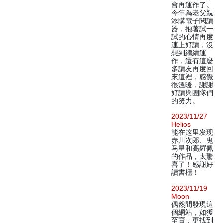
會再運作了。
今年為老父親
添購電子閱讀
器，抱著試一
試的心情再度
連上好讀，沒
想到繼續運
作，還有這麼
多讀友再度回
來這裡，感覺
很溫暖，謝謝
好讀與團隊們
的努力。
2023/11/27
Helios
能在这里发现
赤川次郎、鬼
马星和高羅佩
的作品，太驚
喜了！感謝好
讀書櫃！
2023/11/19
Moon
偶然間發現這
個網站，如獲
至寶，更找到