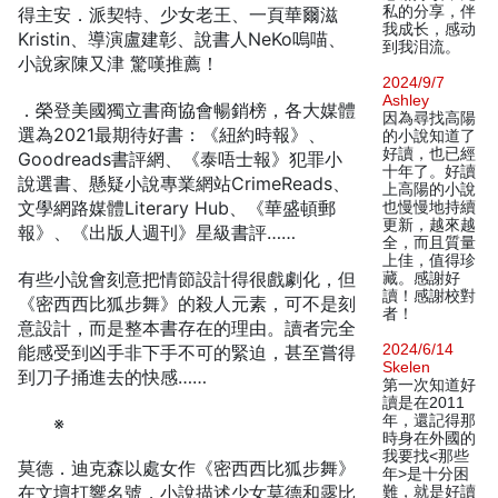
私的分享，伴
得主安．派契特、少女老王、一頁華爾滋
我成长，感动
Kristin、導演盧建彰、說書人NeKo嗚喵、
到我泪流。
小說家陳又津 驚嘆推薦！
2024/9/7
Ashley
．榮登美國獨立書商協會暢銷榜，各大媒體
因為尋找高陽
選為2021最期待好書：《紐約時報》、
的小說知道了
好讀，也已經
Goodreads書評網、《泰唔士報》犯罪小
十年了。好讀
說選書、懸疑小說專業網站CrimeReads、
上高陽的小說
文學網路媒體Literary Hub、《華盛頓郵
也慢慢地持續
更新，越來越
報》、《出版人週刊》星級書評……
全，而且質量
上佳，值得珍
有些小說會刻意把情節設計得很戲劇化，但
藏。感謝好
讀！感謝校對
《密西西比狐步舞》的殺人元素，可不是刻
者！
意設計，而是整本書存在的理由。讀者完全
2024/6/14
能感受到凶手非下手不可的緊迫，甚至嘗得
Skelen
到刀子捅進去的快感……
第一次知道好
讀是在2011
年，還記得那
※
時身在外國的
我要找<那些
莫德．迪克森以處女作《密西西比狐步舞》
年>是十分困
在文壇打響名號，小說描述少女莫德和露比
難，就是好讀