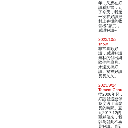
年，又想在好
讀看點書，到
了今天，我第
一次在好讀把
村上春樹的收
音機2讀完，
感謝好讀~
2023/10/3
snow
非常喜歡好
讀，感謝好讀
無私的付出與
陪伴的歲月。
永遠支持好
讀。祝福好讀
長長久久。
2023/9/24
Tomcat Chou
從2006年起，
好讀就這麼伴
我度過了這麼
長的時間。直
到2017.12的
噩耗傳來，我
以為就此不再
見好讀。直到