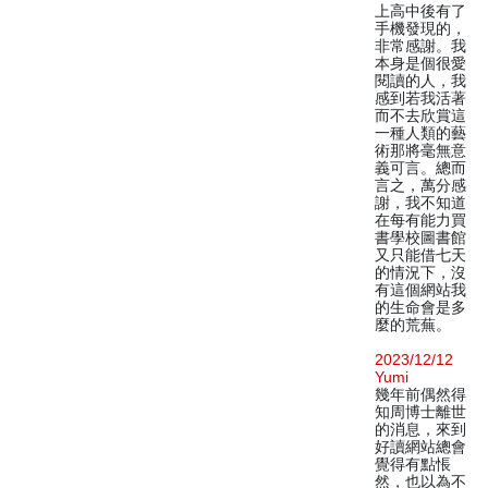
上高中後有了
手機發現的，
非常感謝。我
本身是個很愛
閱讀的人，我
感到若我活著
而不去欣賞這
一種人類的藝
術那將毫無意
義可言。總而
言之，萬分感
謝，我不知道
在每有能力買
書學校圖書館
又只能借七天
的情況下，沒
有這個網站我
的生命會是多
麼的荒蕪。
2023/12/12
Yumi
幾年前偶然得
知周博士離世
的消息，來到
好讀網站總會
覺得有點悵
然，也以為不