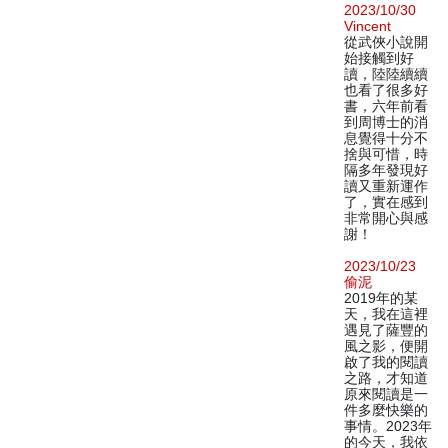
2023/10/30
Vincent
從武俠小說開
始接觸到好
讀，陸陸續續
也看了很多好
書，六年前看
到周博士的消
息覺得十分不
捨與可惜，時
隔多年發現好
讀又重新運作
了，實在感到
非常開心與感
謝！
2023/10/23
偷泥
2019年的某
天，我在這裡
遇見了薩豐的
風之影，便開
啟了我的閱讀
之路，才知道
原來閱讀是一
件多麼快樂的
事情。2023年
的今天，我依