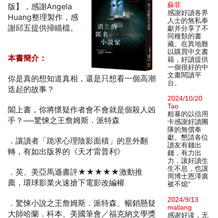
蘇菲
版】，感謝Angela
感謝好讀各界
Huang整理製作，感
人士的無私奉
謝邱五提供掃瞄檔。
獻并分享了不
同種類的書
藏。在異地難
以購買中文書
本書簡介：
籍，好讀提供
一個很好的中
文書閱讀平
你是真的想知道真相，還是只想看一個高潮
台。
迭起的故事？
2024/10/20
Tao
闔上書，你將懷疑作者會不會就是個殺人凶
粗暴的以信用
手？──驚悚之王詹姆斯．派特森
卡感謝好讀團
隊的無償奉
獻。懇請各位
．讓讀者「跪求心理陰影面積」的意外翻
讀友有錢出
轉，有如出版界的《天才雷普利》
錢，有力出
力，讓好讀生
生不息，也讓
．英、美亞馬遜書評★★★★★激動推
周博士恩澤廣
薦，環球影業火速搶下電影改編權
被不熄°
2024/9/13
．驚悚小說之王詹姆斯．派特森、暢銷懸疑
maliang
大師哈蘭．科本、美國筆會／福克納文學獎
感谢好读，无