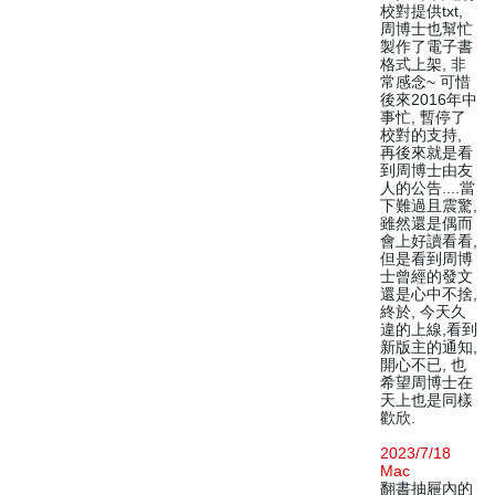
校對提供txt,
周博士也幫忙
製作了電子書
格式上架, 非
常感念~ 可惜
後來2016年中
事忙, 暫停了
校對的支持,
再後來就是看
到周博士由友
人的公告....當
下難過且震驚,
雖然還是偶而
會上好讀看看,
但是看到周博
士曾經的發文
還是心中不捨,
終於, 今天久
違的上線,看到
新版主的通知,
開心不已, 也
希望周博士在
天上也是同樣
歡欣.
2023/7/18
Mac
翻書抽屜內的