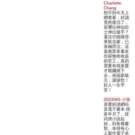
Charlotte
Chang
想不到今天上
網查看，好讀
竟然復活了，
是哪位神仙壯
士伸出援手？
還沒仔細搜尋
來龍去脈，已
喜極而泣。這
嘉惠眾多書友
但卻無啥收益
的苦工，真的
需要有很多愛
才能繼續下
去，祝福新版
主，謝謝您！
好人一生平
安！
2023/9/5 小張
喜愛好讀網站
及電子書本 很
多年月了。從
武俠小說起
始，到各種書
類，幸得有心
人製作電子本