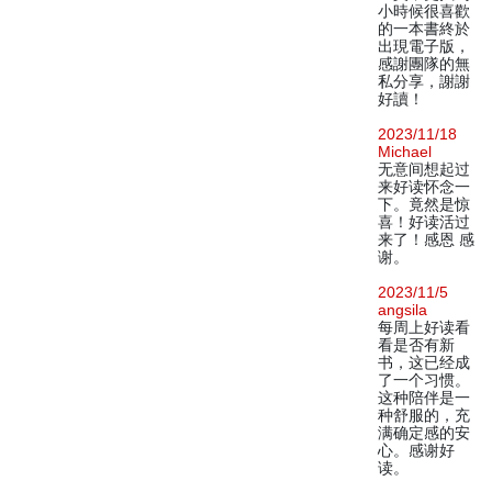
小時候很喜歡
的一本書終於
出現電子版，
感謝團隊的無
私分享，謝謝
好讀！
2023/11/18
Michael
无意间想起过
来好读怀念一
下。竟然是惊
喜！好读活过
来了！感恩 感
谢。
2023/11/5
angsila
每周上好读看
看是否有新
书，这已经成
了一个习惯。
这种陪伴是一
种舒服的，充
满确定感的安
心。感谢好
读。