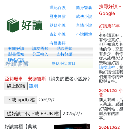
搜尋好讀 -
世紀百強
隨身智囊
Google
歷史煙雲
武俠小說
懸疑小說
言情小說
好讀第25年
了
。
奇幻小說
小說園地
有好讀真好，
有你也真好。
有聲書籍
但不知遍及各
有關好讀
讀友需知
勘誤需知
地的你，究竟
有多少。若你
製書需知
分工輸入
支持好讀
從未或很久沒
聯絡好讀
贊助過好讀，
懸疑小說 書目
請按這裡
，贊
助好讀也讓我
們知道你的鼓
亞莉珊卓．安德魯斯
《消失的匿名小說家》
勵與支持。
說明
2024/12/3 小
黄
前人栽树，后
2025/7/7
人乘凉。感谢
好读网站，感
從好讀二代下載 EPUB 檔
2025/7/7
谢所有的故
事。
好讀書櫃【典藏
2024/10/22