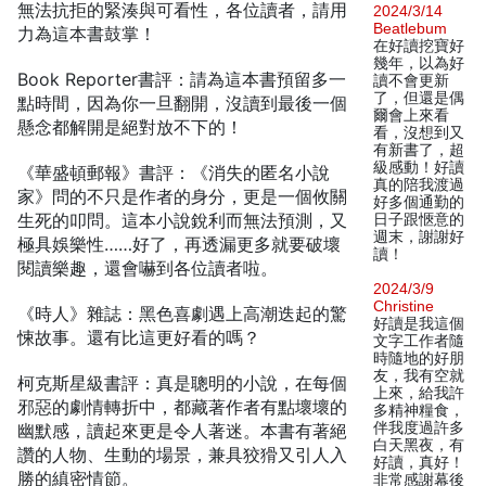
無法抗拒的緊湊與可看性，各位讀者，請用
2024/3/14
Beatlebum
力為這本書鼓掌！
在好讀挖寶好
幾年，以為好
Book Reporter書評：請為這本書預留多一
讀不會更新
了，但還是偶
點時間，因為你一旦翻開，沒讀到最後一個
爾會上來看
懸念都解開是絕對放不下的！
看，沒想到又
有新書了，超
級感動！好讀
《華盛頓郵報》書評：《消失的匿名小說
真的陪我渡過
家》問的不只是作者的身分，更是一個攸關
好多個通勤的
生死的叩問。這本小說銳利而無法預測，又
日子跟愜意的
週末，謝謝好
極具娛樂性……好了，再透漏更多就要破壞
讀！
閱讀樂趣，還會嚇到各位讀者啦。
2024/3/9
Christine
《時人》雜誌：黑色喜劇遇上高潮迭起的驚
好讀是我這個
悚故事。還有比這更好看的嗎？
文字工作者隨
時隨地的好朋
友，我有空就
柯克斯星級書評：真是聰明的小說，在每個
上來，給我許
邪惡的劇情轉折中，都藏著作者有點壞壞的
多精神糧食，
伴我度過許多
幽默感，讀起來更是令人著迷。本書有著絕
白天黑夜，有
讚的人物、生動的場景，兼具狡猾又引人入
好讀，真好！
勝的縝密情節。
非常感謝幕後