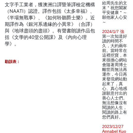
給周先生的文
文字手工業者，獲澳洲口譯暨筆譯檢定機構
末＂祝您闔家
（NAATI）認證。譯作包括《太多幸福》、
平安健康＂～
《半場無戰事》、《如何聆聽爵士樂》。近
願他家人心安
～
期譯作為《銀河系邊緣的小異常》（合譯）
與《地球盡頭的盡頭》。有聲書朗讀作品包
2024/1/7 強
第一次知道好
括《文學的40堂公開課》及《內向心理
讀的時間不
學》。
久，大約兩年
前。當時常在
這裡挖寶，本
來很擔心網站
勘誤表：
會隨著周博士
離世而無法再
運作，今日再
來發現網站動
起來了，真
心、真心地感
謝願意付出的
善心人士們。
無法想像沒有
閱讀的人生，
閱讀的路上有
您們真好。
2023/12/27
Annabel Kuo