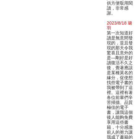
供方便取用閱
讀，非常感
謝。
2023/8/18 璐
羽
第一次知道好
讀是無意間發
現的，並且發
現的那天令我
驚喜且意外的
是—剛好是好
讀復活不久之
後，覺著應該
是某種莫名的
緣分，促使想
找些電子書的
我被帶到了這
裡。這裡有著
各位前輩們辛
苦掃描、品質
極佳的電子
書，讓我這個
後人能夠免費
享用這些書
籍，十分感激
前人的努力讓
我成了書籍的