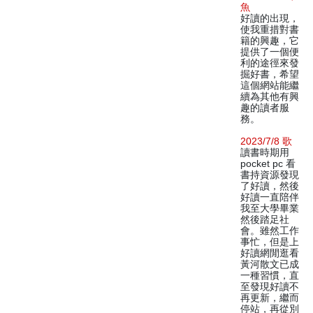
魚
好讀的出現，
使我重措對書
籍的興趣，它
提供了一個便
利的途徑來發
掘好書，希望
這個網站能繼
續為其他有興
趣的讀者服
務。
2023/7/8 歌
讀書時期用
pocket pc 看
書持資源發現
了好讀，然後
好讀一直陪伴
我至大學畢業
然後踏足社
會。雖然工作
事忙，但是上
好讀網閒逛看
黃河散文已成
一種習慣，直
至發現好讀不
再更新，繼而
停站，再從別