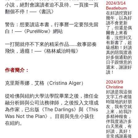
2024/3/14
小說，絕對會讓讀者迫不及待、一頁接一頁
Beatlebum
翻個不停！──《書訊》
在好讀挖寶好
幾年，以為好
讀不會更新
警告：想要讀這本書，行事曆一定要預先留
了，但還是偶
白！──《PureWow》網站
爾會上來看
看，沒想到又
有新書了，超
一打開就停不下來的精采作品……敘事節奏
級感動！好讀
飛快，過癮！──《格林威治時報》
真的陪我渡過
好多個通勤的
日子跟愜意的
週末，謝謝好
作者簡介：
讀！
2024/3/9
克里斯蒂娜．艾格（Cristina Alger）
Christine
好讀是我這個
從哈佛與紐約大學法學院畢業之後，擔任金
文字工作者隨
時隨地的好朋
融分析師與公司法務律師，之後投入文壇成
友，我有空就
為作家，已出版《The Darlings》與《This
上來，給我許
Was Not the Plan》。目前與先生小孩住
多精神糧食，
伴我度過許多
在紐約。
白天黑夜，有
好讀，真好！
非常感謝幕後