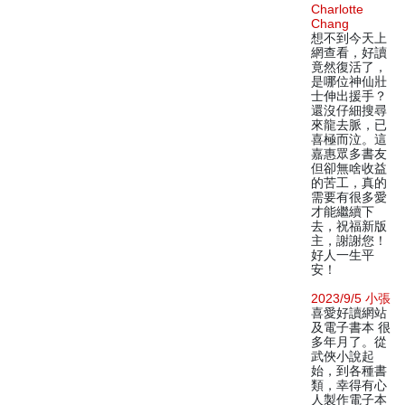
Charlotte
Chang
想不到今天上
網查看，好讀
竟然復活了，
是哪位神仙壯
士伸出援手？
還沒仔細搜尋
來龍去脈，已
喜極而泣。這
嘉惠眾多書友
但卻無啥收益
的苦工，真的
需要有很多愛
才能繼續下
去，祝福新版
主，謝謝您！
好人一生平
安！
2023/9/5 小張
喜愛好讀網站
及電子書本 很
多年月了。從
武俠小說起
始，到各種書
類，幸得有心
人製作電子本