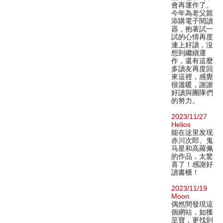
會再運作了。
今年為老父親
添購電子閱讀
器，抱著試一
試的心情再度
連上好讀，沒
想到繼續運
作，還有這麼
多讀友再度回
來這裡，感覺
很溫暖，謝謝
好讀與團隊們
的努力。
2023/11/27
Helios
能在这里发现
赤川次郎、鬼
马星和高羅佩
的作品，太驚
喜了！感謝好
讀書櫃！
2023/11/19
Moon
偶然間發現這
個網站，如獲
至寶，更找到