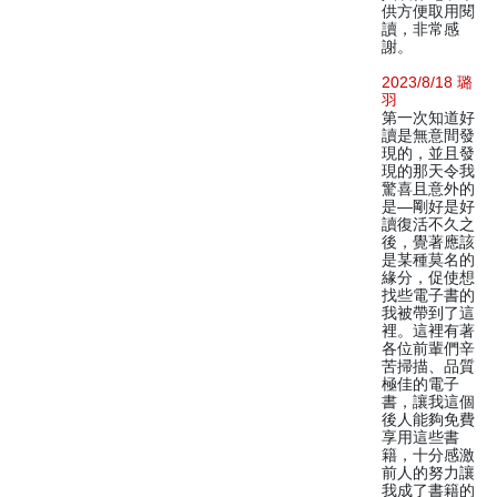
供方便取用閱
讀，非常感
謝。
2023/8/18 璐
羽
第一次知道好
讀是無意間發
現的，並且發
現的那天令我
驚喜且意外的
是—剛好是好
讀復活不久之
後，覺著應該
是某種莫名的
緣分，促使想
找些電子書的
我被帶到了這
裡。這裡有著
各位前輩們辛
苦掃描、品質
極佳的電子
書，讓我這個
後人能夠免費
享用這些書
籍，十分感激
前人的努力讓
我成了書籍的