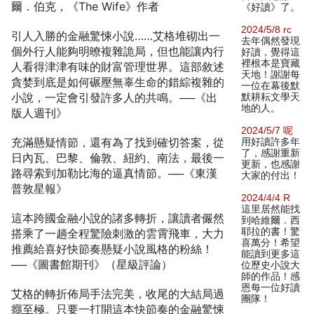
爾．伯克，《The Wife》作者
《好讀》了。
2024/5/8 rc
引人入勝的金融驚悚小說……艾格堆砌出一
去年偶然發現
個外行人能夠明暸複雜詭局，但也能讓內行
好讀，覺得這
裡根本是寶藏
人看得津津有味的財富管理世界。這部敘述
天地！謝謝每
貪婪到底是如何碾壓無辜生命的錯綜複雜的
一位在幕後默
小說，一定會引發許多人的共鳴。──《出
默耕耘文學天
地的人。
版人週刊》
2024/5/7 呢
充滿懸疑情節，還有為了找到確切答案，從
用好讀許多年
了，感謝重新
日內瓦、巴黎、倫敦、紐約、南法，最後一
更新，也感謝
路尋索到加勒比海的逼真情節。──《東漢
大家的付出！
普敦星報》
2024/4/4 R
這里居然能找
這本跨國金融小說的諸多轉折，讓讀者儼然
到哈維爾．西
耶拉的書！驚
搭乘了一趟全程驚險刺激的雲霄飛車，大力
喜萬分！希望
推薦給喜好快節奏懸疑小說風格的粉絲！
能讀到更多這
──《圖書館期刊》（星級評論）
位歷史小說大
師的作品！感
恩每一位好讀
艾格的轉折佈局手法完美，收尾的大結局過
團隊！
癮至極。只要一打開這本快節奏的金融驚悚