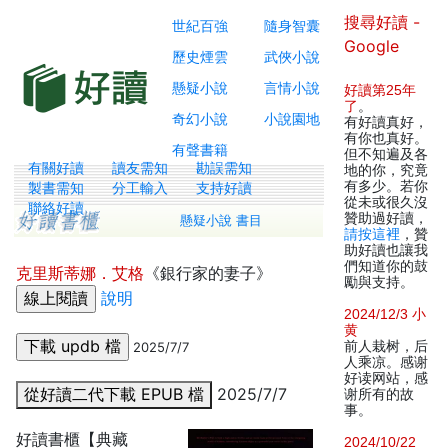
搜尋好讀 -
世紀百強
隨身智囊
Google
歷史煙雲
武俠小說
懸疑小說
言情小說
好讀第25年
了
。
奇幻小說
小說園地
有好讀真好，
有你也真好。
有聲書籍
但不知遍及各
有關好讀
讀友需知
勘誤需知
地的你，究竟
有多少。若你
製書需知
分工輸入
支持好讀
從未或很久沒
聯絡好讀
贊助過好讀，
懸疑小說 書目
請按這裡
，贊
助好讀也讓我
們知道你的鼓
克里斯蒂娜．艾格
《銀行家的妻子》
勵與支持。
說明
2024/12/3 小
黄
前人栽树，后
2025/7/7
人乘凉。感谢
好读网站，感
從好讀二代下載 EPUB 檔
2025/7/7
谢所有的故
事。
好讀書櫃【典藏
2024/10/22