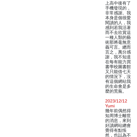
上高中後有了
手機發現的，
非常感謝。我
本身是個很愛
閱讀的人，我
感到若我活著
而不去欣賞這
一種人類的藝
術那將毫無意
義可言。總而
言之，萬分感
謝，我不知道
在每有能力買
書學校圖書館
又只能借七天
的情況下，沒
有這個網站我
的生命會是多
麼的荒蕪。
2023/12/12
Yumi
幾年前偶然得
知周博士離世
的消息，來到
好讀網站總會
覺得有點悵
然，也以為不