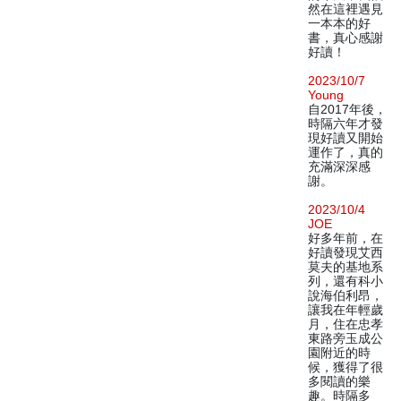
然在這裡遇見
一本本的好
書，真心感謝
好讀！
2023/10/7
Young
自2017年後，
時隔六年才發
現好讀又開始
運作了，真的
充滿深深感
謝。
2023/10/4
JOE
好多年前，在
好讀發現艾西
莫夫的基地系
列，還有科小
說海伯利昂，
讓我在年輕歲
月，住在忠孝
東路旁玉成公
園附近的時
候，獲得了很
多閱讀的樂
趣。時隔多