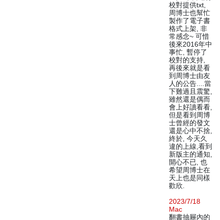
校對提供txt,
周博士也幫忙
製作了電子書
格式上架, 非
常感念~ 可惜
後來2016年中
事忙, 暫停了
校對的支持,
再後來就是看
到周博士由友
人的公告....當
下難過且震驚,
雖然還是偶而
會上好讀看看,
但是看到周博
士曾經的發文
還是心中不捨,
終於, 今天久
違的上線,看到
新版主的通知,
開心不已, 也
希望周博士在
天上也是同樣
歡欣.
2023/7/18
Mac
翻書抽屜內的