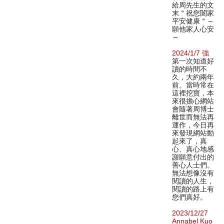
給周先生的文
末＂祝您闔家
平安健康＂～
願他家人心安
～
2024/1/7 強
第一次知道好
讀的時間不
久，大約兩年
前。當時常在
這裡挖寶，本
來很擔心網站
會隨著周博士
離世而無法再
運作，今日再
來發現網站動
起來了，真
心、真心地感
謝願意付出的
善心人士們。
無法想像沒有
閱讀的人生，
閱讀的路上有
您們真好。
2023/12/27
Annabel Kuo