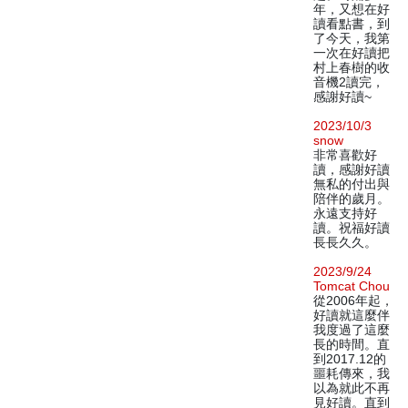
年，又想在好
讀看點書，到
了今天，我第
一次在好讀把
村上春樹的收
音機2讀完，
感謝好讀~
2023/10/3
snow
非常喜歡好
讀，感謝好讀
無私的付出與
陪伴的歲月。
永遠支持好
讀。祝福好讀
長長久久。
2023/9/24
Tomcat Chou
從2006年起，
好讀就這麼伴
我度過了這麼
長的時間。直
到2017.12的
噩耗傳來，我
以為就此不再
見好讀。直到