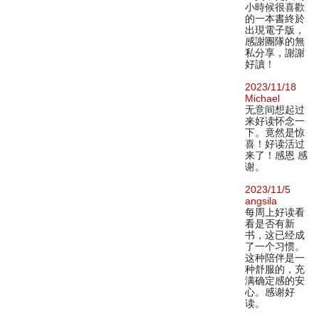
小時候很喜歡
的一本書終於
出現電子版，
感謝團隊的無
私分享，謝謝
好讀！
2023/11/18
Michael
无意间想起过
来好读怀念一
下。竟然是惊
喜！好读活过
来了！感恩 感
谢。
2023/11/5
angsila
每周上好读看
看是否有新
书，这已经成
了一个习惯。
这种陪伴是一
种舒服的，充
满确定感的安
心。感谢好
读。