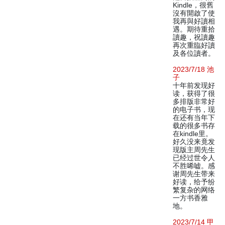
Kindle，很舊
沒有開啟了使
我再與好讀相
遇。期待重拾
讀趣，祝讀趣
再次重臨好讀
及各位讀者。
2023/7/18 池
子
十年前发现好
读，获得了很
多排版非常好
的电子书，现
在还有当年下
载的很多书存
在kindle里。
好久没来竟发
现版主周先生
已经过世令人
不胜唏嘘。感
谢周先生带来
好读，给予纷
繁复杂的网络
一方书香雅
地。
2023/7/14 甲