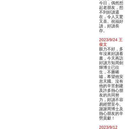
今日，偶然想
起老朋友，想
不到好讀還
在，令人又驚
又喜。祝福好
讀，好讀長
存。
2023/9/24 王
俊文
眼力不好，多
年沒來好讀看
書，今天再訪
好讀方知周劍
輝博士已往
生，不勝唏
噓，希望他安
息天國。沒有
他的辛苦創建
及許多熱心朋
友的共同努
力，好讀不容
易經營至今。
謝謝周博士及
熱心朋友的辛
勞貢獻！
2023/9/12