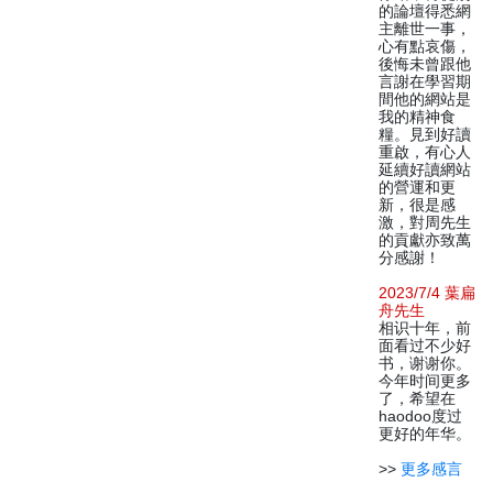
的論壇得悉網
主離世一事，
心有點哀傷，
後悔未曾跟他
言謝在學習期
間他的網站是
我的精神食
糧。見到好讀
重啟，有心人
延續好讀網站
的營運和更
新，很是感
激，對周先生
的貢獻亦致萬
分感謝！
2023/7/4 葉扁
舟先生
相识十年，前
面看过不少好
书，谢谢你。
今年时间更多
了，希望在
haodoo度过
更好的年华。
>>
更多感言