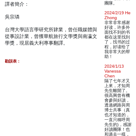
團隊。
譯者簡介：
2024/2/19 He
吳宗璘
Zhong
非常非常感谢
好读，许多外
台灣大學語言學研究所肄業，曾任職媒體與
面找不到的书
從事設計業，曾獲華航旅行文學獎與南瀛文
都在这里找到
了，找书的过
學獎，現居義大利專事翻譯。
程，好读给了
我非常大的帮
助！
勘誤表：
2024/1/13
Vanessa
Chen
隔了七年才又
上來，才知周
先生離開了。
很高興曾有機
會參與好讀，
透過網路與周
博士共事（真
也才知道的，
一直只稱呼周
先生的)，感謝
好讀團隊！也
和過去一樣，