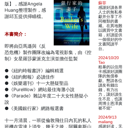
蘇菲
版】，感謝Angela
感謝好讀各界
Huang整理製作，感
人士的無私奉
謝邱五提供掃瞄檔。
獻并分享了不
同種類的書
藏。在異地難
以購買中文書
本書簡介：
籍，好讀提供
一個很好的中
文書閱讀平
即將由亞馬遜與《反
台。
恐危機》製作團隊改編為電視影集，由《控
2024/10/20
制》女星羅莎蒙派克主演並擔任監製
Tao
粗暴的以信用
●《紐約時報書評》編輯精選
卡感謝好讀團
隊的無償奉
●《紐約郵報》必讀佳作
獻。懇請各位
●《娛樂週刊》十一大懸疑聖品
讀友有錢出
●《PureWow》網站最佳海灘小說
錢，有力出
力，讓好讀生
●《Parade》雜誌年度二十大女性懸疑小
生不息，也讓
說
周博士恩澤廣
●《美國銀行家》網路報選書
被不熄°
2024/9/13
十一月清晨，一班從倫敦飛往日內瓦的私人
maliang
班機在雷達上消失，幾天之後，阿爾卑斯山
感谢好读，无