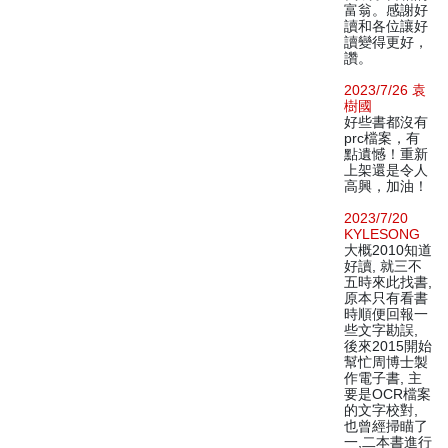
富翁。感謝好
讀和各位讓好
讀變得更好，
讚。
2023/7/26 袁
樹國
好些書都沒有
prc檔案，有
點遺憾！重新
上架還是令人
高興，加油！
2023/7/20
KYLESONG
大概2010知道
好讀, 就三不
五時來此找書,
原本只有看書
時順便回報一
些文字勘誤,
後來2015開始
幫忙周博士製
作電子書, 主
要是OCR檔案
的文字校對,
也曾經掃瞄了
一,二本書進行