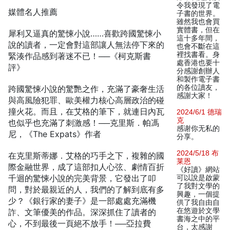
令我發現了電
媒體名人推薦
子書的世界。
雖然我也會買
實體書，但在
犀利又逼真的驚悚小說……喜歡跨國驚悚小
這十多年間，
說的讀者，一定會對這部讓人無法停下來的
也會不斷在這
裡找書看。身
緊湊作品感到著迷不已！──《柯克斯書
處香港也要十
評》
分感謝創辦人
和製作電子書
的各位讀友，
跨國驚悚小說的驚艷之作，充滿了豪奢生活
感謝大家！
與高風險犯罪、歐美權力核心高層政治的碰
撞火花。而且，在艾格的筆下，就連日內瓦
2024/6/1 德瑞
克
也似乎也充滿了刺激感！──克里斯．帕馮
感谢你无私的
尼，《The Expats》作者
分享。
2024/5/18 布
在克里斯蒂娜．艾格的巧手之下，複雜的國
莱恩
際金融世界，成了這部扣人心弦、劇情百折
《好讀》網站
千迴的驚悚小說的完美背景，它發出了叩
可以說是啟蒙
了我對文學的
問，對於最親近的人，我們的了解到底有多
興趣，一個提
少？《銀行家的妻子》是一部處處充滿機
供了我自由自
在悠遊於文學
詐、文筆優美的作品。深深抓住了讀者的
書海之中的平
心，不到最後一頁絕不放手！──亞拉費
台，太感謝