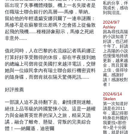
私的分享，伴
區出現了失事機體殘骸。機上一名失蹤者是
我成长，感动
任職瑞士聯合銀行的高層──馬修．華納。
到我泪流。
留給他的年輕遺孀安娜貝爾了一連串謎團：
2024/9/7
馬修不是在蘇黎世出差嗎？怎會搭上從倫敦
Ashley
起飛的飛機……種種跡象顯示，馬修之死絕
因為尋找高陽
的小說知道了
非意外……
好讀，也已經
十年了。好讀
值此同時，人在巴黎的名流線記者瑪莉娜正
上高陽的小說
也慢慢地持續
打算好好享受難得的休假，卻在半夜接到她
更新，越來越
的總編上司鄧肯從美國打來越洋電話，交辦
全，而且質量
她與一位線民拿內有瑞士聯合銀行機密資料
上佳，值得珍
藏。感謝好
的隨身碟，而鄧肯就在隔天驚傳死訊……
讀！感謝校對
者！
好評推薦
2024/6/14
Skelen
一部讓人迫不及待翻下去、劇情撲朔迷離、
第一次知道好
絕佳上品等級的跨國驚悚小說。這是一趟權
讀是在2011
年，還記得那
力與金融菁英世界的深入之旅，精采又詭
時身在外國的
譎，融合了離奇、懸疑、背叛的完美綜合
我要找<那些
年>是十分困
體！──納爾遜．迪密爾
難，就是好讀