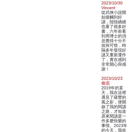
2023/10/30
Vincent
從武俠小說開
始接觸到好
讀，陸陸續續
也看了很多好
書，六年前看
到周博士的消
息覺得十分不
捨與可惜，時
隔多年發現好
讀又重新運作
了，實在感到
非常開心與感
謝！
2023/10/23
偷泥
2019年的某
天，我在這裡
遇見了薩豐的
風之影，便開
啟了我的閱讀
之路，才知道
原來閱讀是一
件多麼快樂的
事情。2023年
的今天，我依