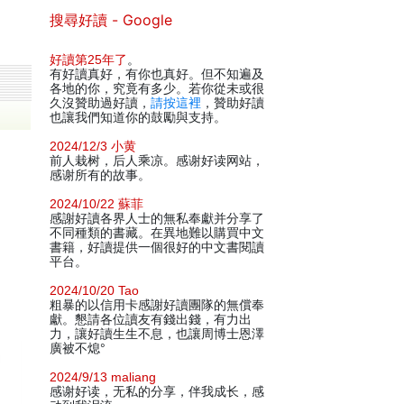
搜尋好讀 - Google
好讀第25年了
。
有好讀真好，有你也真好。但不知遍及
各地的你，究竟有多少。若你從未或很
久沒贊助過好讀，
請按這裡
，贊助好讀
也讓我們知道你的鼓勵與支持。
2024/12/3 小黄
前人栽树，后人乘凉。感谢好读网站，
感谢所有的故事。
2024/10/22 蘇菲
感謝好讀各界人士的無私奉獻并分享了
不同種類的書藏。在異地難以購買中文
書籍，好讀提供一個很好的中文書閱讀
平台。
2024/10/20 Tao
粗暴的以信用卡感謝好讀團隊的無償奉
獻。懇請各位讀友有錢出錢，有力出
力，讓好讀生生不息，也讓周博士恩澤
廣被不熄°
2024/9/13 maliang
感谢好读，无私的分享，伴我成长，感