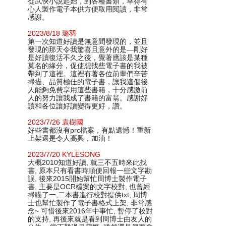
從武俠小說起始，到各種書類，幸得有
心人製作電子本供方便取用閱讀，非常
感謝。
2023/8/18 璐羽
第一次知道好讀是無意間發現的，並且
發現的那天令我驚喜且意外的是—剛好
是好讀復活不久之後，覺著應該是某種
莫名的緣分，促使想找些電子書的我被
帶到了這裡。這裡有著各位前輩們辛苦
掃描、品質極佳的電子書，讓我這個後
人能夠免費享用這些書籍，十分感激前
人的努力讓我成了書籍的富翁。感謝好
讀和各位讓好讀變得更好，讚。
2023/7/26 袁樹國
好些書都沒有prc檔案，有點遺憾！重新
上架還是令人高興，加油！
2023/7/20 KYLESONG
大概2010知道好讀, 就三不五時來此找
書, 原本只有看書時順便回報一些文字勘
誤, 後來2015開始幫忙周博士製作電子
書, 主要是OCR檔案的文字校對, 也曾經
掃瞄了一,二本書進行校對提供txt, 周博
士也幫忙製作了電子書格式上架, 非常感
念~ 可惜後來2016年中事忙, 暫停了校對
的支持, 再後來就是看到周博士由友人的