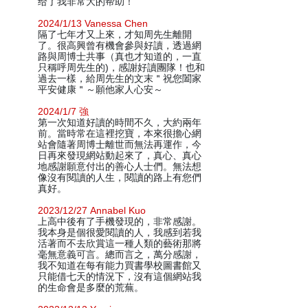
给了我非常大的帮助！
2024/1/13 Vanessa Chen
隔了七年才又上來，才知周先生離開
了。很高興曾有機會參與好讀，透過網
路與周博士共事（真也才知道的，一直
只稱呼周先生的)，感謝好讀團隊！也和
過去一樣，給周先生的文末＂祝您闔家
平安健康＂～願他家人心安～
2024/1/7 強
第一次知道好讀的時間不久，大約兩年
前。當時常在這裡挖寶，本來很擔心網
站會隨著周博士離世而無法再運作，今
日再來發現網站動起來了，真心、真心
地感謝願意付出的善心人士們。無法想
像沒有閱讀的人生，閱讀的路上有您們
真好。
2023/12/27 Annabel Kuo
上高中後有了手機發現的，非常感謝。
我本身是個很愛閱讀的人，我感到若我
活著而不去欣賞這一種人類的藝術那將
毫無意義可言。總而言之，萬分感謝，
我不知道在每有能力買書學校圖書館又
只能借七天的情況下，沒有這個網站我
的生命會是多麼的荒蕪。