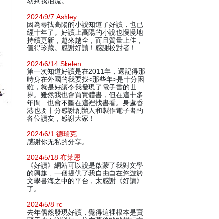
动到我泪流。
2024/9/7 Ashley
因為尋找高陽的小說知道了好讀，也已
經十年了。好讀上高陽的小說也慢慢地
持續更新，越來越全，而且質量上佳，
值得珍藏。感謝好讀！感謝校對者！
2024/6/14 Skelen
第一次知道好讀是在2011年，還記得那
時身在外國的我要找<那些年>是十分困
難，就是好讀令我發現了電子書的世
界。雖然我也會買實體書，但在這十多
年間，也會不斷在這裡找書看。身處香
港也要十分感謝創辦人和製作電子書的
各位讀友，感謝大家！
2024/6/1 德瑞克
感谢你无私的分享。
2024/5/18 布莱恩
《好讀》網站可以說是啟蒙了我對文學
的興趣，一個提供了我自由自在悠遊於
文學書海之中的平台，太感謝《好讀》
了。
2024/5/8 rc
去年偶然發現好讀，覺得這裡根本是寶