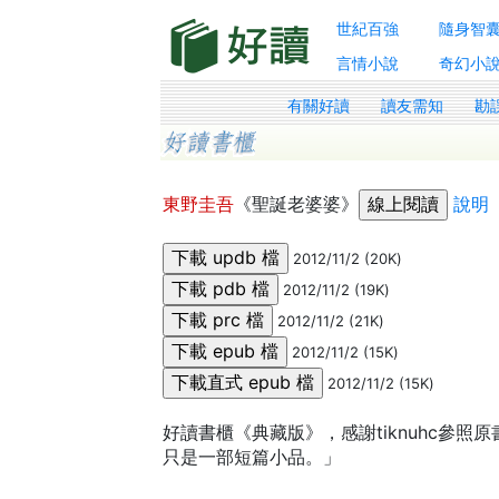
世紀百強
隨身智
言情小說
奇幻小
有關好讀
讀友需知
勘
東野圭吾
《聖誕老婆婆》
說明
2012/11/2 (20K)
2012/11/2 (19K)
2012/11/2 (21K)
2012/11/2 (15K)
2012/11/2 (15K)
好讀書櫃《典藏版》，感謝tiknuhc參
只是一部短篇小品。」