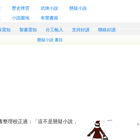
囊
歷史煙雲
武俠小說
懸疑小說
說
小說園地
有聲書籍
誤需知
製書需知
分工輸入
支持好讀
聯絡好讀
懸疑小說 書目
照原書整理校正過：「這不是懸疑小說，