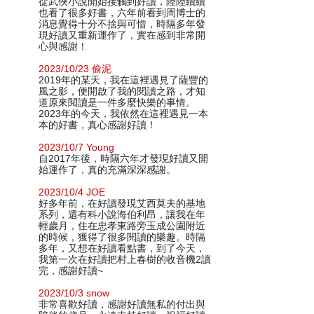
從武俠小說開始接觸到好讀，陸陸續續
也看了很多好書，六年前看到周博士的
消息覺得十分不捨與可惜，時隔多年發
現好讀又重新運作了，實在感到非常開
心與感謝！
2023/10/23 偷泥
2019年的某天，我在這裡遇見了薩豐的
風之影，便開啟了我的閱讀之路，才知
道原來閱讀是一件多麼快樂的事情。
2023年的今天，我依然在這裡遇見一本
本的好書，真心感謝好讀！
2023/10/7 Young
自2017年後，時隔六年才發現好讀又開
始運作了，真的充滿深深感謝。
2023/10/4 JOE
好多年前，在好讀發現艾西莫夫的基地
系列，還有科小說海伯利昂，讓我在年
輕歲月，住在忠孝東路旁玉成公園附近
的時候，獲得了很多閱讀的樂趣。時隔
多年，又想在好讀看點書，到了今天，
我第一次在好讀把村上春樹的收音機2讀
完，感謝好讀~
2023/10/3 snow
非常喜歡好讀，感謝好讀無私的付出與