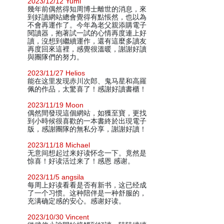
2023/12/12 Yumi
幾年前偶然得知周博士離世的消息，來
到好讀網站總會覺得有點悵然，也以為
不會再運作了。今年為老父親添購電子
閱讀器，抱著試一試的心情再度連上好
讀，沒想到繼續運作，還有這麼多讀友
再度回來這裡，感覺很溫暖，謝謝好讀
與團隊們的努力。
2023/11/27 Helios
能在这里发现赤川次郎、鬼马星和高羅
佩的作品，太驚喜了！感謝好讀書櫃！
2023/11/19 Moon
偶然間發現這個網站，如獲至寶，更找
到小時候很喜歡的一本書終於出現電子
版，感謝團隊的無私分享，謝謝好讀！
2023/11/18 Michael
无意间想起过来好读怀念一下。竟然是
惊喜！好读活过来了！感恩 感谢。
2023/11/5 angsila
每周上好读看看是否有新书，这已经成
了一个习惯。这种陪伴是一种舒服的，
充满确定感的安心。感谢好读。
2023/10/30 Vincent