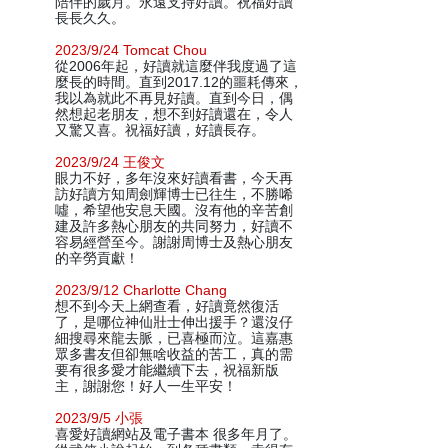
陪伴的歲月。永遠支持好讀。祝福好讀
長長久久。
2023/9/24 Tomcat Chou
從2006年起，好讀就這麼伴我度過了這
麼長的時間。直到2017.12的噩耗傳來，
我以為就此不再見好讀。直到今日，偶
然想起老朋友，想不到好讀還在，令人
又驚又喜。祝福好讀，好讀長存。
2023/9/24 王俊文
眼力不好，多年沒來好讀看書，今天再
訪好讀方知周劍輝博士已往生，不勝唏
噓，希望他安息天國。沒有他的辛苦創
建及許多熱心朋友的共同努力，好讀不
容易經營至今。謝謝周博士及熱心朋友
的辛勞貢獻！
2023/9/12 Charlotte Chang
想不到今天上網查看，好讀竟然復活
了，是哪位神仙壯士伸出援手？還沒仔
細搜尋來龍去脈，已喜極而泣。這嘉惠
眾多書友但卻無啥收益的苦工，真的需
要有很多愛才能繼續下去，祝福新版
主，謝謝您！好人一生平安！
2023/9/5 小張
喜愛好讀網站及電子書本 很多年月了。