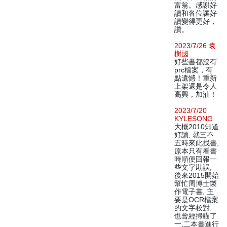
富翁。感謝好
讀和各位讓好
讀變得更好，
讚。
2023/7/26 袁
樹國
好些書都沒有
prc檔案，有
點遺憾！重新
上架還是令人
高興，加油！
2023/7/20
KYLESONG
大概2010知道
好讀, 就三不
五時來此找書,
原本只有看書
時順便回報一
些文字勘誤,
後來2015開始
幫忙周博士製
作電子書, 主
要是OCR檔案
的文字校對,
也曾經掃瞄了
一,二本書進行