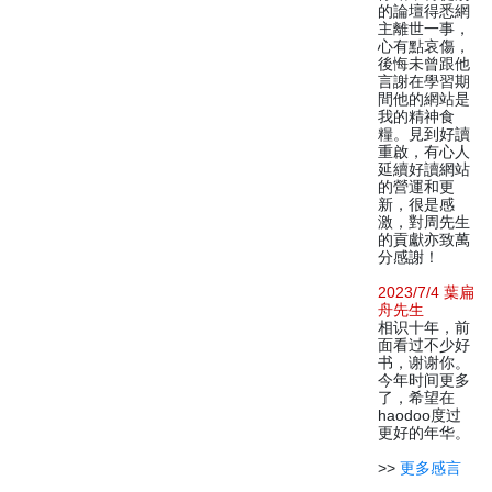
的論壇得悉網
主離世一事，
心有點哀傷，
後悔未曾跟他
言謝在學習期
間他的網站是
我的精神食
糧。見到好讀
重啟，有心人
延續好讀網站
的營運和更
新，很是感
激，對周先生
的貢獻亦致萬
分感謝！
2023/7/4 葉扁
舟先生
相识十年，前
面看过不少好
书，谢谢你。
今年时间更多
了，希望在
haodoo度过
更好的年华。
>>
更多感言