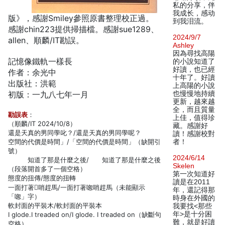
私的分享，伴
我成长，感动
版》，感謝Smiley參照原書整理校正過。
到我泪流。
感謝chin223提供掃描檔。感謝sue1289、
2024/9/7
allen、順麟/IT勘誤。
Ashley
因為尋找高陽
記憶像鐵軌一樣長
的小說知道了
好讀，也已經
作者：余光中
十年了。好讀
出版社：洪範
上高陽的小說
初版：一九八七年一月
也慢慢地持續
更新，越來越
全，而且質量
勘誤表
：
上佳，值得珍
（順麟/IT 2024/10/8）
藏。感謝好
還是天真的男同學叱？/還是天真的男同學呢？
讀！感謝校對
空間的代價是時間」/「空間的代價是時間」（缺開引
者！
號）
2024/6/14
知道了那是什麼之後/ 知道了那是什麼之後
Skelen
（段落開首多了一個空格）
第一次知道好
態度的扭傳/態度的扭轉
讀是在2011
一面打著哨趕馬/一面打著唿哨趕馬（未能顯示
年，還記得那
「唿」字）
時身在外國的
軟封面的平裝木/軟封面的平裝本
我要找<那些
年>是十分困
I glode.I treaded on/I glode. I treaded on（缺斷句
難，就是好讀
空格）