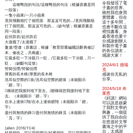
令我發現了電
這種彆扭的句法/這種彆扭的句法（根據原書是同
子書的世界。
一段落）
雖然我也會買
一隻小蘋果/一只小蘋果
實體書，但在
竟與飛鵝嶺打了個照面 那岌岌可危的…/竟與飛鵝嶺
這十多年間，
打了個照面。那岌岌可危的…（缺句號；根據原書是
也會不斷在這
同一段落）
裡找書看。身
處香港也要十
起伏跌岩/起伏跌宕
分感謝創辦人
大過癮了/太過癮了
和製作電子書
敻遼/窔遼（原書誤，根據「教育部重編國語辭典修訂
的各位讀友，
本」修改之，共兩處）
感謝大家！
它最多眨一下冷眼只一眨，/它最多眨一下冷眼，只一
眨，（缺斷句逗號）
2024/6/1 德瑞
髣髯倪瓚/髣髴倪瓚
克
厚賓的長木椅/厚實的長木椅
感谢你无私的
分享。
洗耳似空際的泉/洗耳似空際的廻泉（未能顯示
「廻」字）
2024/5/18 布
梯就把我接到地下室去。/廻梯就把我接到地下室
莱恩
去。（未能顯示「廻」字）
《好讀》網站
在水上連袂翔/在水上連袂廻翔（未能顯示「廻」
可以說是啟蒙
字）
了我對文學的
興趣，一個提
盡付與無情的鋒/盡付與無情的鋒刄（未能顯示
供了我自由自
「刄」字）
在悠遊於文學
書海之中的平
(allen 2016/11/4)
台，太感謝
杖展登臨，可以寫田園詩/杖履登臨，可以寫田園詩