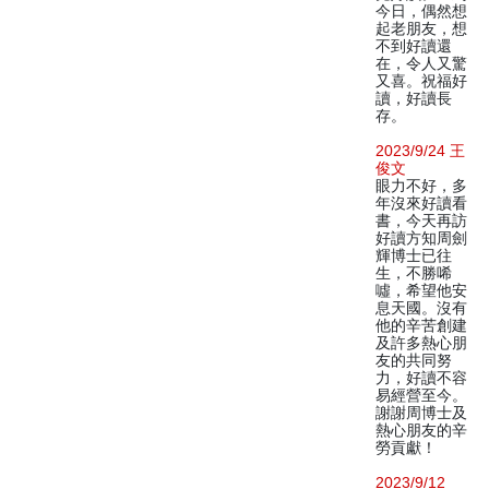
今日，偶然想
起老朋友，想
不到好讀還
在，令人又驚
又喜。祝福好
讀，好讀長
存。
2023/9/24 王
俊文
眼力不好，多
年沒來好讀看
書，今天再訪
好讀方知周劍
輝博士已往
生，不勝唏
噓，希望他安
息天國。沒有
他的辛苦創建
及許多熱心朋
友的共同努
力，好讀不容
易經營至今。
謝謝周博士及
熱心朋友的辛
勞貢獻！
2023/9/12