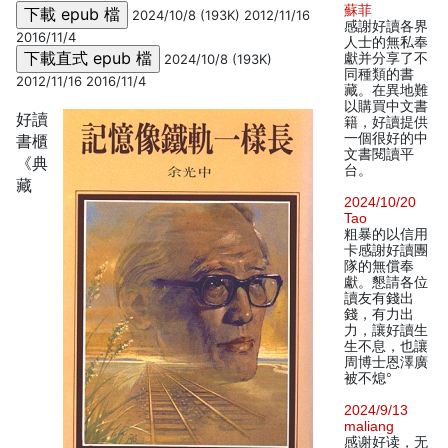
蘇菲
2024/10/8 (193K) 2012/11/16
感謝好讀各界
2016/11/4
人士的無私奉
獻并分享了不
2024/10/8 (193K)
同種類的書
2012/11/16 2016/11/4
藏。在異地難
以購買中文書
好讀
籍，好讀提供
一個很好的中
書櫃
文書閱讀平
《典
台。
藏
2024/10/20
Tao
粗暴的以信用
卡感謝好讀團
隊的無償奉
獻。懇請各位
讀友有錢出
錢，有力出
力，讓好讀生
生不息，也讓
周博士恩澤廣
被不熄°
2024/9/13
maliang
感谢好读，无