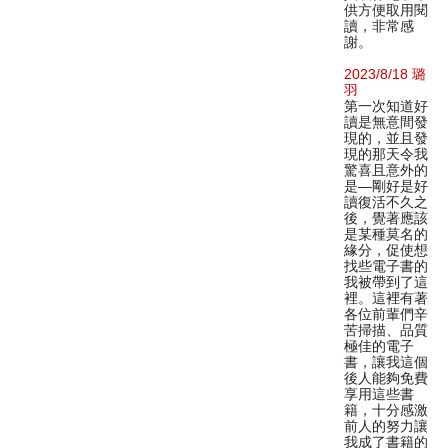
供方便取用閱
讀，非常感
謝。
2023/8/18 璐
羽
第一次知道好
讀是無意間發
現的，並且發
現的那天令我
驚喜且意外的
是—剛好是好
讀復活不久之
後，覺著應該
是某種莫名的
緣分，促使想
找些電子書的
我被帶到了這
裡。這裡有著
各位前輩們辛
苦掃描、品質
極佳的電子
書，讓我這個
後人能夠免費
享用這些書
籍，十分感激
前人的努力讓
我成了書籍的