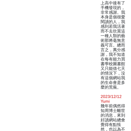
上高中後有了
手機發現的，
非常感謝。我
本身是個很愛
閱讀的人，我
感到若我活著
而不去欣賞這
一種人類的藝
術那將毫無意
義可言。總而
言之，萬分感
謝，我不知道
在每有能力買
書學校圖書館
又只能借七天
的情況下，沒
有這個網站我
的生命會是多
麼的荒蕪。
2023/12/12
Yumi
幾年前偶然得
知周博士離世
的消息，來到
好讀網站總會
覺得有點悵
然，也以為不