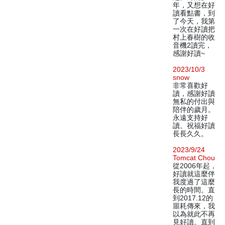
年，又想在好
讀看點書，到
了今天，我第
一次在好讀把
村上春樹的收
音機2讀完，
感謝好讀~
2023/10/3
snow
非常喜歡好
讀，感謝好讀
無私的付出與
陪伴的歲月。
永遠支持好
讀。祝福好讀
長長久久。
2023/9/24
Tomcat Chou
從2006年起，
好讀就這麼伴
我度過了這麼
長的時間。直
到2017.12的
噩耗傳來，我
以為就此不再
見好讀。直到