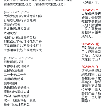
《好讀》了。
在路警耽耽的監視之下/在路警眈眈的監視之下
2024/5/8 rc
(mPDB 2016/8/5)
去年偶然發現
太過旁鶩細節/太過旁騖細節
好讀，覺得這
行瑜珈吐納/行瑜伽吐納
裡根本是寶藏
羡慕你/羨慕
天地！謝謝每
君多釆擷/君多采擷
一位在幕後默
默耕耘文學天
政冶/政治
地的人。
這個茍分動/這個苟分動
那樣低佔了香/那樣低估了香
2024/5/7 呢
不是徨惶征夫/不是惶惶征夫
用好讀許多年
主張繼績未完/主張繼續未完
了，感謝重新
更新，也感謝
(sue1289 2016/8/5)
大家的付出！
阿根延/阿根廷
向你卷來/向你捲來
2024/4/4 R
三握發/三握髮
這里居然能找
到哈維爾．西
二一十年/二十年
耶拉的書！驚
漢明威/海明威
喜萬分！希望
髮卷/髮捲
能讀到更多這
快快拂尾/怏怏拂尾
位歷史小說大
流線如彼/流線如波
師的作品！感
因為好睹/因為好賭
恩每一位好讀
此有一股股/就有一股股
團隊！
維多刊亞/維多利亞