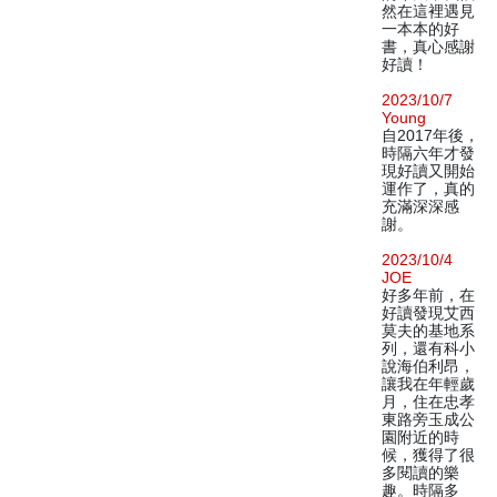
然在這裡遇見
一本本的好
書，真心感謝
好讀！
2023/10/7
Young
自2017年後，
時隔六年才發
現好讀又開始
運作了，真的
充滿深深感
謝。
2023/10/4
JOE
好多年前，在
好讀發現艾西
莫夫的基地系
列，還有科小
說海伯利昂，
讓我在年輕歲
月，住在忠孝
東路旁玉成公
園附近的時
候，獲得了很
多閱讀的樂
趣。時隔多