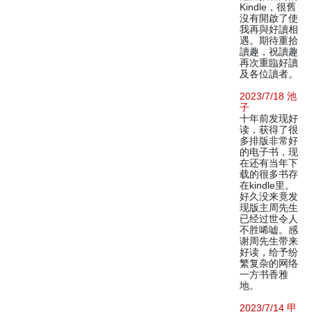
Kindle，很舊
沒有開啟了使
我再與好讀相
遇。期待重拾
讀趣，祝讀趣
再次重臨好讀
及各位讀者。
2023/7/18 池
子
十年前发现好
读，获得了很
多排版非常好
的电子书，现
在还有当年下
载的很多书存
在kindle里。
好久没来竟发
现版主周先生
已经过世令人
不胜唏嘘。感
谢周先生带来
好读，给予纷
繁复杂的网络
一方书香雅
地。
2023/7/14 甲