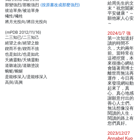
給周先生的文
那變強烈/那般強烈
(按原書改成那麼強烈)
末＂祝您闔家
彼迫單身/被迫單身
平安健康＂～
犧性/犧牲
願他家人心安
將月光投向/將目光投向
～
(mPDB 2012/11/16)
2024/1/7 強
二三知已/二三知己
第一次知道好
絕望之余/絕望之餘
讀的時間不
久，大約兩年
鍥而不舍/鍥而不捨
前。當時常在
也是如比/也是如此
這裡挖寶，本
夭嬌靈動/夭矯靈動
來很擔心網站
道聽途說/道聽塗說
會隨著周博士
蜿蜓/蜿蜒
離世而無法再
是能栘深入/是能移深入
運作，今日再
高與/高興
來發現網站動
起來了，真
心、真心地感
謝願意付出的
善心人士們。
無法想像沒有
閱讀的人生，
閱讀的路上有
您們真好。
2023/12/27
Annabel Kuo