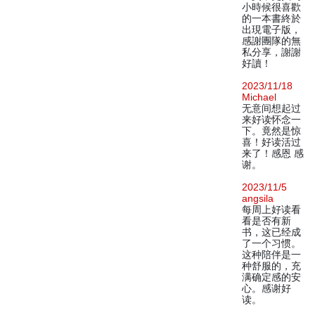
小時候很喜歡
的一本書終於
出現電子版，
感謝團隊的無
私分享，謝謝
好讀！
2023/11/18
Michael
无意间想起过
来好读怀念一
下。竟然是惊
喜！好读活过
来了！感恩 感
谢。
2023/11/5
angsila
每周上好读看
看是否有新
书，这已经成
了一个习惯。
这种陪伴是一
种舒服的，充
满确定感的安
心。感谢好
读。