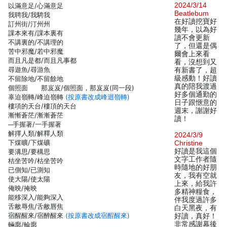
2024/3/14
以滿意足/心滿意足
Beatlebum
我聘我/我騁我
在好讀挖寶好
訂州街/汀州州
幾年，以為好
課本來有/課本裏有
讀不會更新
不講裏的/不講理的
了，但還是偶
苦中邪魔/若中邪魔
爾會上來看
而且凡是都/而且凡事都
看，沒想到又
尋遊魚/尋游魚
有新書了，超
級感動！好讀
不留除地/不留餘地
真的陪我渡過
個照面 那岌岌/個照面，那岌岌(同一段)
好多個通勤的
辜迫嶺轉/峰迫嶺轉
(按原書改成峰迴嶺轉)
日子跟愜意的
樓項的天台/樓頂的天台
週末，謝謝好
漸慚蒼茫/漸漸蒼茫
讀！
─手握著/一手握著
解擇人類/解釋人類
2024/3/9
下煤曠/下煤礦
Christine
好讀是我這個
要溝思/要構思
文字工作者隨
桔坐苦吟/枯坐苦吟
時隨地的好朋
已側知/已測知
友，我有空就
使大陽/使太陽
上來，給我許
俺映/掩映
多精神糧食，
能移深入/能夠深入
伴我度過許多
舌敝辱焦/舌敝唇焦
白天黑夜，有
宿醒醒來/宿醉醒來
(按原書改成宿酲醒來)
好讀，真好！
非常感謝幕後
輛廓/輪廓