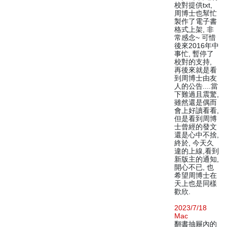
校對提供txt,
周博士也幫忙
製作了電子書
格式上架, 非
常感念~ 可惜
後來2016年中
事忙, 暫停了
校對的支持,
再後來就是看
到周博士由友
人的公告....當
下難過且震驚,
雖然還是偶而
會上好讀看看,
但是看到周博
士曾經的發文
還是心中不捨,
終於, 今天久
違的上線,看到
新版主的通知,
開心不已, 也
希望周博士在
天上也是同樣
歡欣.
2023/7/18
Mac
翻書抽屜內的