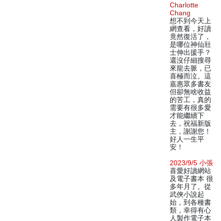
Charlotte
Chang
想不到今天上
網查看，好讀
竟然復活了，
是哪位神仙壯
士伸出援手？
還沒仔細搜尋
來龍去脈，已
喜極而泣。這
嘉惠眾多書友
但卻無啥收益
的苦工，真的
需要有很多愛
才能繼續下
去，祝福新版
主，謝謝您！
好人一生平
安！
2023/9/5 小張
喜愛好讀網站
及電子書本 很
多年月了。從
武俠小說起
始，到各種書
類，幸得有心
人製作電子本