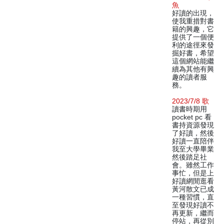
魚
好讀的出現，
使我重措對書
籍的興趣，它
提供了一個便
利的途徑來發
掘好書，希望
這個網站能繼
續為其他有興
趣的讀者服
務。
2023/7/8 歌
讀書時期用
pocket pc 看
書持資源發現
了好讀，然後
好讀一直陪伴
我至大學畢業
然後踏足社
會。雖然工作
事忙，但是上
好讀網閒逛看
黃河散文已成
一種習慣，直
至發現好讀不
再更新，繼而
停站，再從別