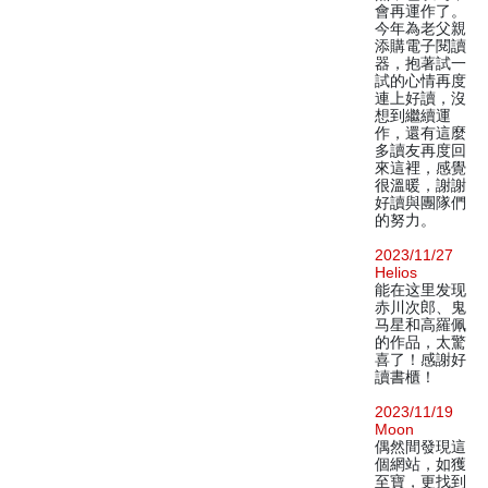
會再運作了。
今年為老父親
添購電子閱讀
器，抱著試一
試的心情再度
連上好讀，沒
想到繼續運
作，還有這麼
多讀友再度回
來這裡，感覺
很溫暖，謝謝
好讀與團隊們
的努力。
2023/11/27
Helios
能在这里发现
赤川次郎、鬼
马星和高羅佩
的作品，太驚
喜了！感謝好
讀書櫃！
2023/11/19
Moon
偶然間發現這
個網站，如獲
至寶，更找到