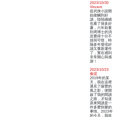
2023/10/30
Vincent
從武俠小說開
始接觸到好
讀，陸陸續續
也看了很多好
書，六年前看
到周博士的消
息覺得十分不
捨與可惜，時
隔多年發現好
讀又重新運作
了，實在感到
非常開心與感
謝！
2023/10/23
偷泥
2019年的某
天，我在這裡
遇見了薩豐的
風之影，便開
啟了我的閱讀
之路，才知道
原來閱讀是一
件多麼快樂的
事情。2023年
的今天，我依