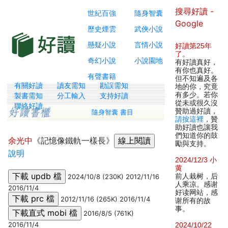
搜尋好讀 -
世紀百強
隨身智囊
Google
歷史煙雲
武俠小說
懸疑小說
言情小說
好讀第25年
了
。
奇幻小說
小說園地
有好讀真好，
有你也真好。
有聲書籍
但不知遍及各
有關好讀
讀友需知
勘誤需知
地的你，究竟
有多少。若你
製書需知
分工輸入
支持好讀
從未或很久沒
聯絡好讀
贊助過好讀，
隨身智囊 書目
請按這裡
，贊
助好讀也讓我
們知道你的鼓
余光中
《記憶像鐵軌一樣長》
勵與支持。
說明
2024/12/3 小
黄
前人栽树，后
2024/10/8 (230K) 2012/11/16
人乘凉。感谢
2016/11/4
好读网站，感
2012/11/16 (265K) 2016/11/4
谢所有的故
事。
2016/8/5 (761K)
2016/11/4
2024/10/22