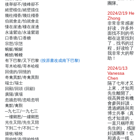
團隊。
後舉卻不/後峰卻不
絕壁檔住/絕壁擋住
2024/2/19 He
幾柱殘香/幾炷殘香
Zhong
伯就會走/怕就會走
非常非常感谢
悽在崖邊/棲在崖邊
好读，许多外
永遠縈迫/永遠縈迴
面找不到的书
口香塘/口香糖
都在这里找到
了，找书的过
宗慤/宗愨
程，好读给了
蜿艇/蜿蜒
我非常大的帮
帷鰻/帷幔
助！
有下巴黎/又下巴黎
(按原書改成南下巴黎)
哥木哈根/哥本哈根
2024/1/13
回億的/回憶的
Vanessa
奇禽異默/奇禽異獸
Chen
端士/瑞士
隔了七年才又
上來，才知周
回顯/回頭 (回顧)
先生離開了。
廣陽/廣場
很高興曾有機
忽牆忽明/忽暗忽明
會參與好讀，
禽默/禽獸
透過網路與周
─九七三/一九七三
博士共事（真
一褸鄉愁/一縷鄉愁
也才知道的，
光生又陪/先生又陪
一直只稱呼周
下到二十/不到二十
先生的)，感謝
好讀團隊！也
揚牧/楊牧
和過去一樣，
我的性清/我的性情