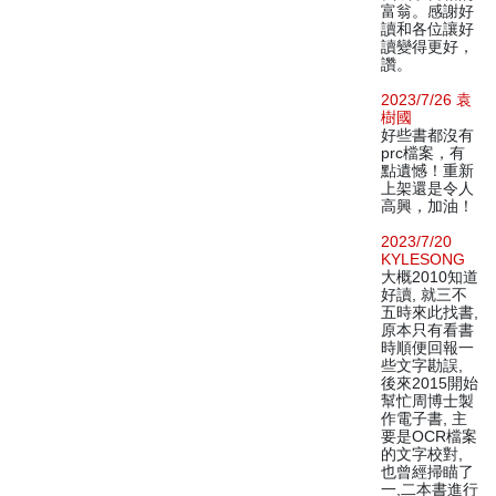
富翁。感謝好
讀和各位讓好
讀變得更好，
讚。
2023/7/26 袁
樹國
好些書都沒有
prc檔案，有
點遺憾！重新
上架還是令人
高興，加油！
2023/7/20
KYLESONG
大概2010知道
好讀, 就三不
五時來此找書,
原本只有看書
時順便回報一
些文字勘誤,
後來2015開始
幫忙周博士製
作電子書, 主
要是OCR檔案
的文字校對,
也曾經掃瞄了
一,二本書進行