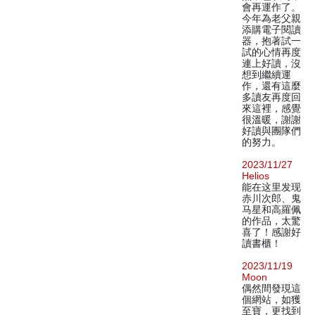
會再運作了。
今年為老父親
添購電子閱讀
器，抱著試一
試的心情再度
連上好讀，沒
想到繼續運
作，還有這麼
多讀友再度回
來這裡，感覺
很溫暖，謝謝
好讀與團隊們
的努力。
2023/11/27
Helios
能在这里发现
赤川次郎、鬼
马星和高羅佩
的作品，太驚
喜了！感謝好
讀書櫃！
2023/11/19
Moon
偶然間發現這
個網站，如獲
至寶，更找到