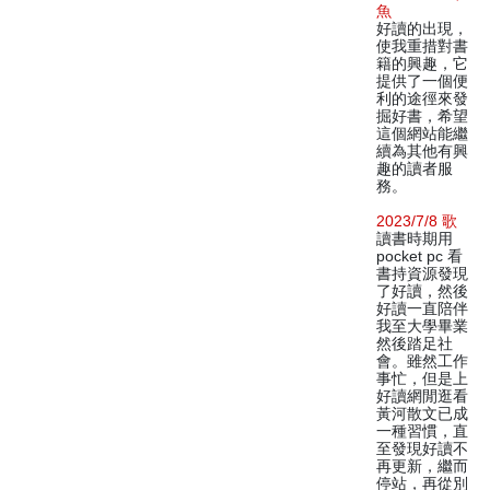
魚
好讀的出現，
使我重措對書
籍的興趣，它
提供了一個便
利的途徑來發
掘好書，希望
這個網站能繼
續為其他有興
趣的讀者服
務。
2023/7/8 歌
讀書時期用
pocket pc 看
書持資源發現
了好讀，然後
好讀一直陪伴
我至大學畢業
然後踏足社
會。雖然工作
事忙，但是上
好讀網閒逛看
黃河散文已成
一種習慣，直
至發現好讀不
再更新，繼而
停站，再從別