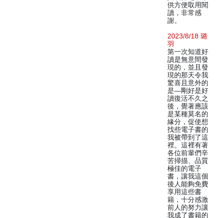
供方便取用閱
讀，非常感
謝。
2023/8/18 璐
羽
第一次知道好
讀是無意間發
現的，並且發
現的那天令我
驚喜且意外的
是—剛好是好
讀復活不久之
後，覺著應該
是某種莫名的
緣分，促使想
找些電子書的
我被帶到了這
裡。這裡有著
各位前輩們辛
苦掃描、品質
極佳的電子
書，讓我這個
後人能夠免費
享用這些書
籍，十分感激
前人的努力讓
我成了書籍的