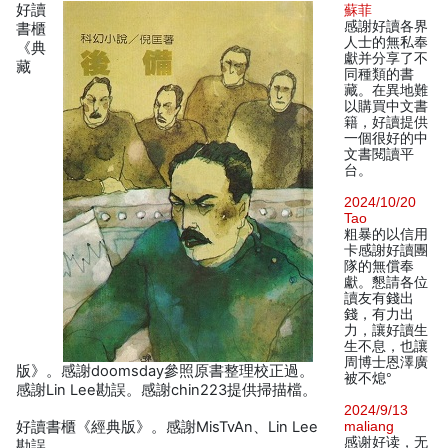
好讀
蘇菲
感謝好讀各界
書櫃
人士的無私奉
《典
獻并分享了不
藏
同種類的書
藏。在異地難
以購買中文書
籍，好讀提供
一個很好的中
文書閱讀平
台。
2024/10/20
Tao
粗暴的以信用
卡感謝好讀團
隊的無償奉
獻。懇請各位
讀友有錢出
錢，有力出
力，讓好讀生
生不息，也讓
周博士恩澤廣
版》。感謝doomsday參照原書整理校正過。
被不熄°
感謝Lin Lee勘誤。感謝chin223提供掃描檔。
2024/9/13
好讀書櫃《經典版》。感謝MisTvAn、Lin Lee
maliang
感谢好读，无
勘誤。