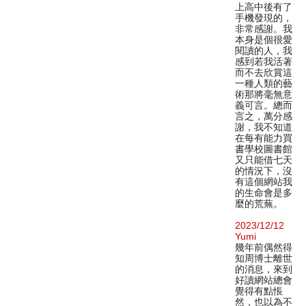
上高中後有了
手機發現的，
非常感謝。我
本身是個很愛
閱讀的人，我
感到若我活著
而不去欣賞這
一種人類的藝
術那將毫無意
義可言。總而
言之，萬分感
謝，我不知道
在每有能力買
書學校圖書館
又只能借七天
的情況下，沒
有這個網站我
的生命會是多
麼的荒蕪。
2023/12/12
Yumi
幾年前偶然得
知周博士離世
的消息，來到
好讀網站總會
覺得有點悵
然，也以為不