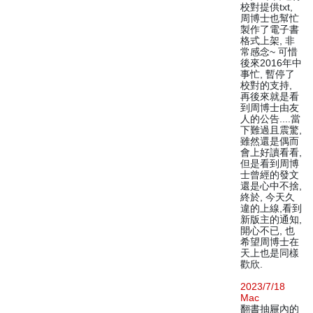
校對提供txt,
周博士也幫忙
製作了電子書
格式上架, 非
常感念~ 可惜
後來2016年中
事忙, 暫停了
校對的支持,
再後來就是看
到周博士由友
人的公告....當
下難過且震驚,
雖然還是偶而
會上好讀看看,
但是看到周博
士曾經的發文
還是心中不捨,
終於, 今天久
違的上線,看到
新版主的通知,
開心不已, 也
希望周博士在
天上也是同樣
歡欣.
2023/7/18
Mac
翻書抽屜內的