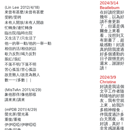
2024/3/14
(Lin Lee 2012/4/18)
Beatlebum
來曾有甚麼/未曾有甚麼
在好讀挖寶好
幾年，以為好
受騁/受聘
讀不會更新
未有人開放/未有人開啟
了，但還是偶
忙轉身/連忙轉身
爾會上來看
臨出院/臨時出院
看，沒想到又
又生活了/只生活了
有新書了，超
他一的舉一動/他的一舉一動
級感動！好讀
相信的活/相信的話
真的陪我渡過
歇力反對/竭力反對
好多個通勤的
日子跟愜意的
脹紅/漲紅
週末，謝謝好
不落不明/下落不明
讀！
苦心孤旨/苦心孤詣
故意難人/故意為難人
2024/3/9
數一一/多數｜｜
Christine
好讀是我這個
(MisTvAn 2011/4/29)
文字工作者隨
象他那佯/像他那樣
時隨地的好朋
講來來/講來
友，我有空就
上來，給我許
(mPDB 2011/4/29)
多精神糧食，
螢光屏/螢光幕
伴我度過許多
白天黑夜，有
重復/重複
好讀，真好！
伊伊啞啞/伊咿啞啞
非常感謝幕後
印像/印象