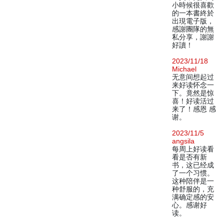
小時候很喜歡
的一本書終於
出現電子版，
感謝團隊的無
私分享，謝謝
好讀！
2023/11/18
Michael
无意间想起过
来好读怀念一
下。竟然是惊
喜！好读活过
来了！感恩 感
谢。
2023/11/5
angsila
每周上好读看
看是否有新
书，这已经成
了一个习惯。
这种陪伴是一
种舒服的，充
满确定感的安
心。感谢好
读。