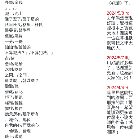
多錢/金錢
《好讀》了。
」。/」
2024/5/8 rc
泥上/泥土
去年偶然發現
受了驚了/受了驚的
好讀，覺得這
格里杜良/格里．杜良
裡根本是寶藏
醫藥界/醫學界
天地！謝謝每
僵屍/殭屍
一位在幕後默
一分/一份
默耕耘文學天
訕訕地/訕訕的
地的人。
不算犯法？」/不算犯法。」
2024/5/7 呢
占/佔
用好讀許多年
念給/唸給
了，感謝重新
念到/唸到
更新，也感謝
之問。/之問，
大家的付出！
幹甚麼。/幹甚麼？
聽聽/聽
2024/4/4 R
借此/藉此
這里居然能找
拒了/拒絕
到哈維爾．西
耶拉的書！驚
經輕/輕輕
喜萬分！希望
握往/握住
能讀到更多這
幾天所有/幾乎所有
位歷史小說大
。地位/、地位
師的作品！感
向我的心/而我的心
恩每一位好讀
，倫理/、倫理
團隊！
眼下/眼睛