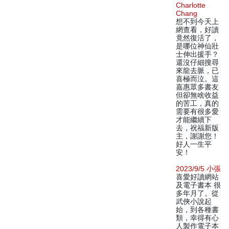
Charlotte
Chang
想不到今天上
網查看，好讀
竟然復活了，
是哪位神仙壯
士伸出援手？
還沒仔細搜尋
來龍去脈，已
喜極而泣。這
嘉惠眾多書友
但卻無啥收益
的苦工，真的
需要有很多愛
才能繼續下
去，祝福新版
主，謝謝您！
好人一生平
安！
2023/9/5 小張
喜愛好讀網站
及電子書本 很
多年月了。從
武俠小說起
始，到各種書
類，幸得有心
人製作電子本