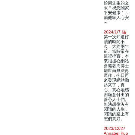
給周先生的文
末＂祝您闔家
平安健康＂～
願他家人心安
～
2024/1/7 強
第一次知道好
讀的時間不
久，大約兩年
前。當時常在
這裡挖寶，本
來很擔心網站
會隨著周博士
離世而無法再
運作，今日再
來發現網站動
起來了，真
心、真心地感
謝願意付出的
善心人士們。
無法想像沒有
閱讀的人生，
閱讀的路上有
您們真好。
2023/12/27
Annabel Kuo