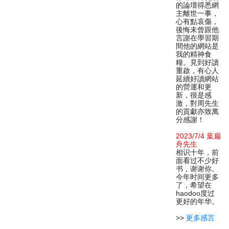
的論壇得悉網
主離世一事，
心有點哀傷，
後悔未曾跟他
言謝在學習期
間他的網站是
我的精神食
糧。見到好讀
重啟，有心人
延續好讀網站
的營運和更
新，很是感
激，對周先生
的貢獻亦致萬
分感謝！
2023/7/4 葉扁
舟先生
相识十年，前
面看过不少好
书，谢谢你。
今年时间更多
了，希望在
haodoo度过
更好的年华。
>>
更多感言