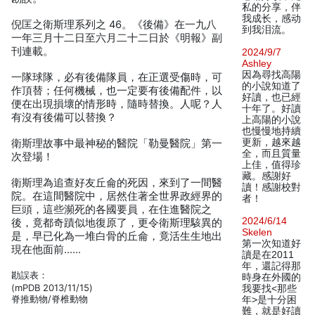
私的分享，伴
我成长，感动
倪匡之衛斯理系列之 46。《後備》在一九八
到我泪流。
一年三月十二日至六月二十二日於《明報》副
刊連載。
2024/9/7
Ashley
因為尋找高陽
一隊球隊，必有後備隊員，在正選受傷時，可
的小說知道了
作頂替；任何機械，也一定要有後備配件，以
好讀，也已經
便在出現損壞的情形時，隨時替換。人呢？人
十年了。好讀
有沒有後備可以替換？
上高陽的小說
也慢慢地持續
更新，越來越
衛斯理故事中最神秘的醫院「勒曼醫院」第一
全，而且質量
次登場！
上佳，值得珍
藏。感謝好
衛斯理為追查好友丘侖的死因，來到了一間醫
讀！感謝校對
院。在這間醫院中，居然住著全世界政經界的
者！
巨頭，這些瀕死的各國要員，在住進醫院之
2024/6/14
後，竟都奇蹟似地復原了，更令衛斯理駭異的
Skelen
是，早已化為一堆白骨的丘侖，竟活生生地出
第一次知道好
現在他面前……
讀是在2011
年，還記得那
勘誤表：
時身在外國的
(mPDB 2013/11/15)
我要找<那些
脊推動物/脊椎動物
年>是十分困
難，就是好讀