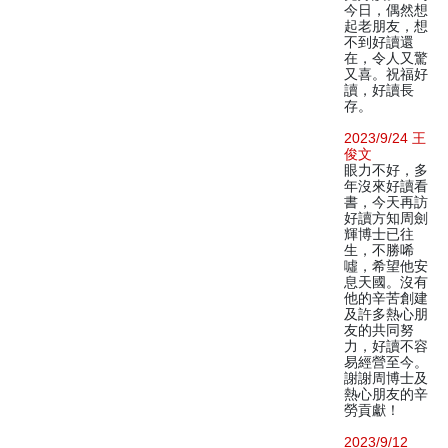
今日，偶然想
起老朋友，想
不到好讀還
在，令人又驚
又喜。祝福好
讀，好讀長
存。
2023/9/24 王
俊文
眼力不好，多
年沒來好讀看
書，今天再訪
好讀方知周劍
輝博士已往
生，不勝唏
噓，希望他安
息天國。沒有
他的辛苦創建
及許多熱心朋
友的共同努
力，好讀不容
易經營至今。
謝謝周博士及
熱心朋友的辛
勞貢獻！
2023/9/12