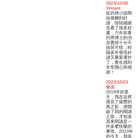
2023/10/30
Vincent
從武俠小說開
始接觸到好
讀，陸陸續續
也看了很多好
書，六年前看
到周博士的消
息覺得十分不
捨與可惜，時
隔多年發現好
讀又重新運作
了，實在感到
非常開心與感
謝！
2023/10/23
偷泥
2019年的某
天，我在這裡
遇見了薩豐的
風之影，便開
啟了我的閱讀
之路，才知道
原來閱讀是一
件多麼快樂的
事情。2023年
的今天，我依