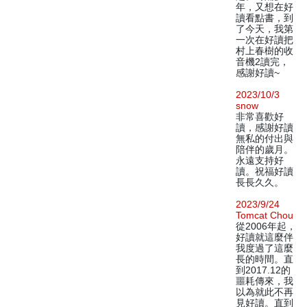
年，又想在好
讀看點書，到
了今天，我第
一次在好讀把
村上春樹的收
音機2讀完，
感謝好讀~
2023/10/3
snow
非常喜歡好
讀，感謝好讀
無私的付出與
陪伴的歲月。
永遠支持好
讀。祝福好讀
長長久久。
2023/9/24
Tomcat Chou
從2006年起，
好讀就這麼伴
我度過了這麼
長的時間。直
到2017.12的
噩耗傳來，我
以為就此不再
見好讀。直到