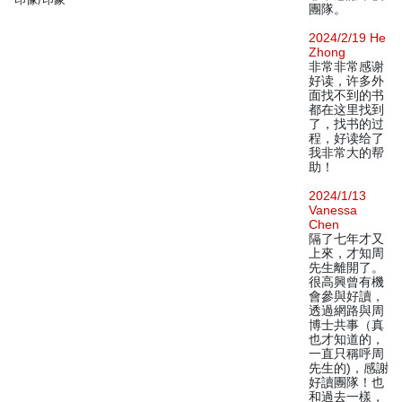
團隊。
2024/2/19 He
Zhong
非常非常感谢
好读，许多外
面找不到的书
都在这里找到
了，找书的过
程，好读给了
我非常大的帮
助！
2024/1/13
Vanessa
Chen
隔了七年才又
上來，才知周
先生離開了。
很高興曾有機
會參與好讀，
透過網路與周
博士共事（真
也才知道的，
一直只稱呼周
先生的)，感謝
好讀團隊！也
和過去一樣，