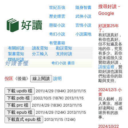
搜尋好讀 -
世紀百強
隨身智囊
Google
歷史煙雲
武俠小說
懸疑小說
言情小說
好讀第25年
了
。
奇幻小說
小說園地
有好讀真好，
有你也真好。
有聲書籍
但不知遍及各
有關好讀
讀友需知
勘誤需知
地的你，究竟
有多少。若你
製書需知
分工輸入
支持好讀
從未或很久沒
聯絡好讀
贊助過好讀，
奇幻小說 書目
請按這裡
，贊
助好讀也讓我
們知道你的鼓
倪匡
《後備》
說明
勵與支持。
2024/12/3 小
2011/4/29 (194K) 2013/11/15
黄
2002/10/5 (187K) 2013/11/15
前人栽树，后
人乘凉。感谢
2011/4/29 (183K) 2013/11/15
好读网站，感
2011/4/29 (124K) 2013/11/15
谢所有的故
事。
2013/11/15 (124K)
2024/10/22