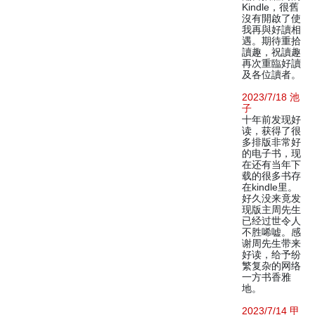
Kindle，很舊
沒有開啟了使
我再與好讀相
遇。期待重拾
讀趣，祝讀趣
再次重臨好讀
及各位讀者。
2023/7/18 池
子
十年前发现好
读，获得了很
多排版非常好
的电子书，现
在还有当年下
载的很多书存
在kindle里。
好久没来竟发
现版主周先生
已经过世令人
不胜唏嘘。感
谢周先生带来
好读，给予纷
繁复杂的网络
一方书香雅
地。
2023/7/14 甲