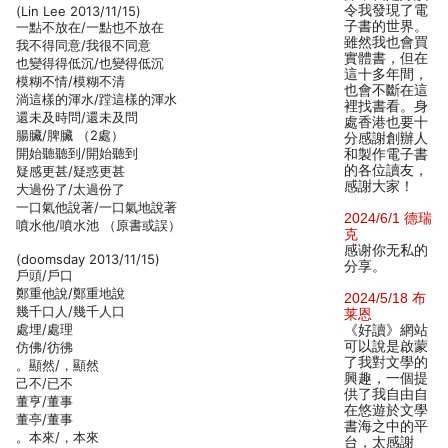
令我發現了電
(Lin Lee 2013/11/15)
子書的世界。
一點不放在/一點也不放在
雖然我也會買
我不得同意/我很不同意
實體書，但在
也變得得低沉/也變得低沉
這十多年間，
模糊不情/模糊不清
也會不斷在這
淌這樣的渾水/蹚這樣的渾水
裡找書看。身
還未及時問/還未及問
處香港也要十
腸臟/脾臟 （2處）
分感謝創辦人
開始聽聽到/開始聽到
和製作電子書
的各位讀友，
疑感更甚/疑惑更甚
感謝大家！
大過份了/太過份了
一口氣他說著/一口氣地說著
2024/6/1 德瑞
噴水他/噴水池 （原書或誤）
克
感谢你无私的
(doomsday 2013/11/15)
分享。
戶頭/戶口
鄭重他說/鄭重地說
2024/5/18 布
幾千口人/幾千人口
莱恩
處埋/處理
《好讀》網站
可以說是啟蒙
仿佛/彷彿
了我對文學的
。顯然/，顯然
興趣，一個提
己不/已不
供了我自由自
董亨/董事
在悠遊於文學
董亭/董事
書海之中的平
。本來/，本來
台，太感謝