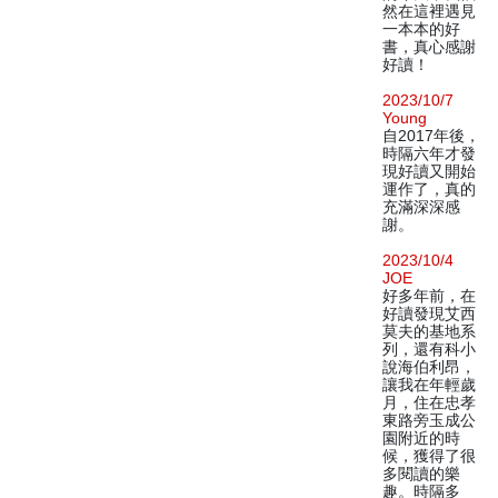
然在這裡遇見
一本本的好
書，真心感謝
好讀！
2023/10/7
Young
自2017年後，
時隔六年才發
現好讀又開始
運作了，真的
充滿深深感
謝。
2023/10/4
JOE
好多年前，在
好讀發現艾西
莫夫的基地系
列，還有科小
說海伯利昂，
讓我在年輕歲
月，住在忠孝
東路旁玉成公
園附近的時
候，獲得了很
多閱讀的樂
趣。時隔多