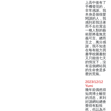
上高中後有了
手機發現的，
非常感謝。我
本身是個很愛
閱讀的人，我
感到若我活著
而不去欣賞這
一種人類的藝
術那將毫無意
義可言。總而
言之，萬分感
謝，我不知道
在每有能力買
書學校圖書館
又只能借七天
的情況下，沒
有這個網站我
的生命會是多
麼的荒蕪。
2023/12/12
Yumi
幾年前偶然得
知周博士離世
的消息，來到
好讀網站總會
覺得有點悵
然，也以為不