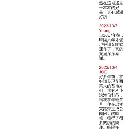
然在這裡遇見
一本本的好
書，真心感謝
好讀！
2023/10/7
Young
自2017年後，
時隔六年才發
現好讀又開始
運作了，真的
充滿深深感
謝。
2023/10/4
JOE
好多年前，在
好讀發現艾西
莫夫的基地系
列，還有科小
說海伯利昂，
讓我在年輕歲
月，住在忠孝
東路旁玉成公
園附近的時
候，獲得了很
多閱讀的樂
趣。時隔多