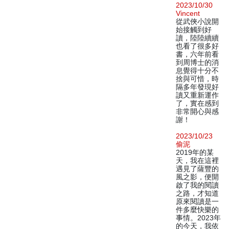
2023/10/30
Vincent
從武俠小說開
始接觸到好
讀，陸陸續續
也看了很多好
書，六年前看
到周博士的消
息覺得十分不
捨與可惜，時
隔多年發現好
讀又重新運作
了，實在感到
非常開心與感
謝！
2023/10/23
偷泥
2019年的某
天，我在這裡
遇見了薩豐的
風之影，便開
啟了我的閱讀
之路，才知道
原來閱讀是一
件多麼快樂的
事情。2023年
的今天，我依