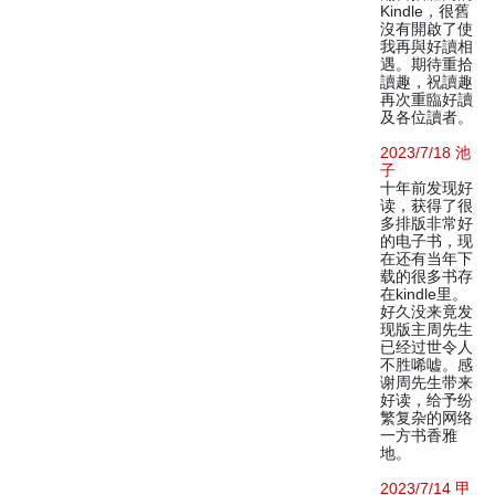
Kindle，很舊
沒有開啟了使
我再與好讀相
遇。期待重拾
讀趣，祝讀趣
再次重臨好讀
及各位讀者。
2023/7/18 池
子
十年前发现好
读，获得了很
多排版非常好
的电子书，现
在还有当年下
载的很多书存
在kindle里。
好久没来竟发
现版主周先生
已经过世令人
不胜唏嘘。感
谢周先生带来
好读，给予纷
繁复杂的网络
一方书香雅
地。
2023/7/14 甲