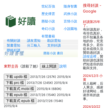
搜尋好讀 -
世紀百強
隨身智囊
Google
歷史煙雲
武俠小說
懸疑小說
言情小說
好讀第25年
了
。
奇幻小說
小說園地
有好讀真好，
有你也真好。
有聲書籍
但不知遍及各
有關好讀
讀友需知
勘誤需知
地的你，究竟
有多少。若你
製書需知
分工輸入
支持好讀
從未或很久沒
聯絡好讀
贊助過好讀，
懸疑小說 書目
請按這裡
，贊
助好讀也讓我
們知道你的鼓
東野圭吾
《誰殺了她》
說明
勵與支持。
2024/12/3 小
2013/7/26 (257K) 2015/9/4
黄
2013/7/26 (245K) 2015/9/4
前人栽树，后
人乘凉。感谢
2015/9/4 (680K)
好读网站，感
2013/7/26 (154K) 2015/9/4
谢所有的故
事。
2013/7/26 (154K)
2015/9/4
2024/10/22