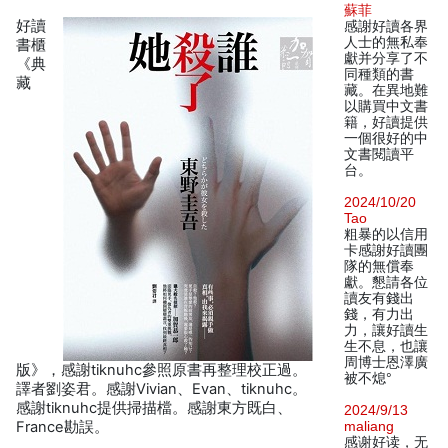
蘇菲
好讀
感謝好讀各界
人士的無私奉
書櫃
獻并分享了不
《典
同種類的書
藏
藏。在異地難
以購買中文書
籍，好讀提供
一個很好的中
文書閱讀平
台。
2024/10/20
Tao
粗暴的以信用
卡感謝好讀團
隊的無償奉
獻。懇請各位
讀友有錢出
錢，有力出
力，讓好讀生
生不息，也讓
周博士恩澤廣
版》，感謝tiknuhc參照原書再整理校正過。
被不熄°
譯者劉姿君。感謝Vivian、Evan、tiknuhc。
感謝tiknuhc提供掃描檔。感謝東方既白、
2024/9/13
France勘誤。
maliang
感谢好读，无