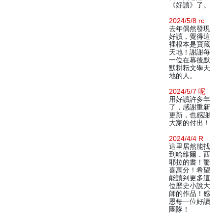
《好讀》了。
2024/5/8 rc
去年偶然發現
好讀，覺得這
裡根本是寶藏
天地！謝謝每
一位在幕後默
默耕耘文學天
地的人。
2024/5/7 呢
用好讀許多年
了，感謝重新
更新，也感謝
大家的付出！
2024/4/4 R
這里居然能找
到哈維爾．西
耶拉的書！驚
喜萬分！希望
能讀到更多這
位歷史小說大
師的作品！感
恩每一位好讀
團隊！