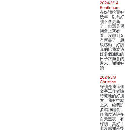
2024/3/14
Beatlebum
在好讀挖寶好
幾年，以為好
讀不會更新
了，但還是偶
爾會上來看
看，沒想到又
有新書了，超
級感動！好讀
真的陪我渡過
好多個通勤的
日子跟愜意的
週末，謝謝好
讀！
2024/3/9
Christine
好讀是我這個
文字工作者隨
時隨地的好朋
友，我有空就
上來，給我許
多精神糧食，
伴我度過許多
白天黑夜，有
好讀，真好！
非常感謝幕後