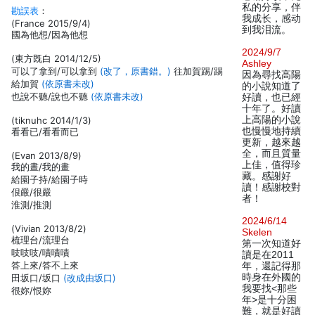
私的分享，伴
勘誤表
：
我成长，感动
(France 2015/9/4)
到我泪流。
國為他想/因為他想
2024/9/7
(東方既白 2014/12/5)
Ashley
可以了拿到/可以拿到
(改了，原書錯。)
往加賀踢/踢
因為尋找高陽
給加賀
(依原書未改)
的小說知道了
也說不聽/說也不聽
(依原書未改)
好讀，也已經
十年了。好讀
上高陽的小說
(tiknuhc 2014/1/3)
也慢慢地持續
看看已/看看而已
更新，越來越
全，而且質量
(Evan 2013/8/9)
上佳，值得珍
我的晝/我的畫
藏。感謝好
給園子持/給園子時
讀！感謝校對
佷嚴/很嚴
者！
淮測/推測
2024/6/14
(Vivian 2013/8/2)
Skelen
梳理台/流理台
第一次知道好
吱吱吱/嘖嘖嘖
讀是在2011
答上來/答不上來
年，還記得那
時身在外國的
田坂口/坂口
(改成由坂口)
我要找<那些
很妳/恨妳
年>是十分困
難，就是好讀