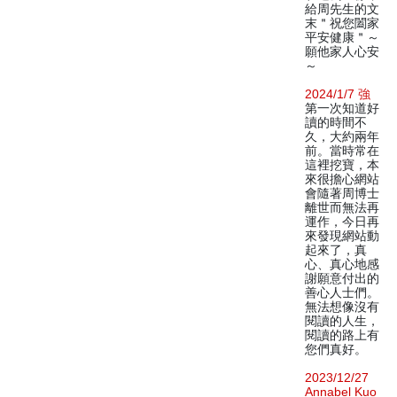
給周先生的文
末＂祝您闔家
平安健康＂～
願他家人心安
～
2024/1/7 強
第一次知道好
讀的時間不
久，大約兩年
前。當時常在
這裡挖寶，本
來很擔心網站
會隨著周博士
離世而無法再
運作，今日再
來發現網站動
起來了，真
心、真心地感
謝願意付出的
善心人士們。
無法想像沒有
閱讀的人生，
閱讀的路上有
您們真好。
2023/12/27
Annabel Kuo