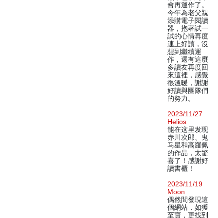
會再運作了。
今年為老父親
添購電子閱讀
器，抱著試一
試的心情再度
連上好讀，沒
想到繼續運
作，還有這麼
多讀友再度回
來這裡，感覺
很溫暖，謝謝
好讀與團隊們
的努力。
2023/11/27
Helios
能在这里发现
赤川次郎、鬼
马星和高羅佩
的作品，太驚
喜了！感謝好
讀書櫃！
2023/11/19
Moon
偶然間發現這
個網站，如獲
至寶，更找到