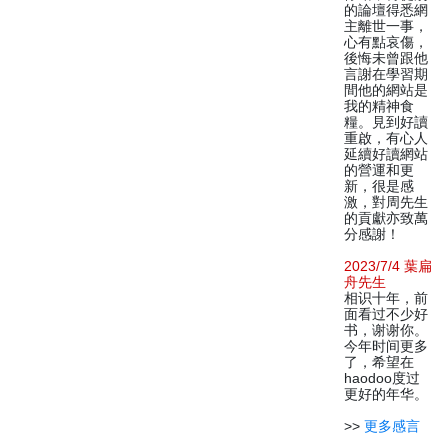
的論壇得悉網
主離世一事，
心有點哀傷，
後悔未曾跟他
言謝在學習期
間他的網站是
我的精神食
糧。見到好讀
重啟，有心人
延續好讀網站
的營運和更
新，很是感
激，對周先生
的貢獻亦致萬
分感謝！
2023/7/4 葉扁
舟先生
相识十年，前
面看过不少好
书，谢谢你。
今年时间更多
了，希望在
haodoo度过
更好的年华。
>>
更多感言