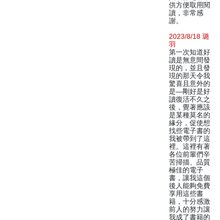
供方便取用閱
讀，非常感
謝。
2023/8/18 璐
羽
第一次知道好
讀是無意間發
現的，並且發
現的那天令我
驚喜且意外的
是—剛好是好
讀復活不久之
後，覺著應該
是某種莫名的
緣分，促使想
找些電子書的
我被帶到了這
裡。這裡有著
各位前輩們辛
苦掃描、品質
極佳的電子
書，讓我這個
後人能夠免費
享用這些書
籍，十分感激
前人的努力讓
我成了書籍的