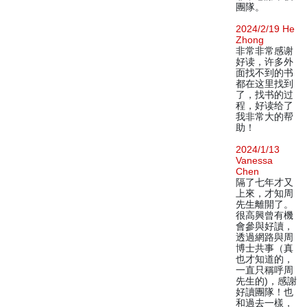
團隊。
2024/2/19 He
Zhong
非常非常感谢
好读，许多外
面找不到的书
都在这里找到
了，找书的过
程，好读给了
我非常大的帮
助！
2024/1/13
Vanessa
Chen
隔了七年才又
上來，才知周
先生離開了。
很高興曾有機
會參與好讀，
透過網路與周
博士共事（真
也才知道的，
一直只稱呼周
先生的)，感謝
好讀團隊！也
和過去一樣，