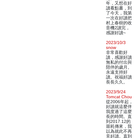
年，又想在好
讀看點書，到
了今天，我第
一次在好讀把
村上春樹的收
音機2讀完，
感謝好讀~
2023/10/3
snow
非常喜歡好
讀，感謝好讀
無私的付出與
陪伴的歲月。
永遠支持好
讀。祝福好讀
長長久久。
2023/9/24
Tomcat Chou
從2006年起，
好讀就這麼伴
我度過了這麼
長的時間。直
到2017.12的
噩耗傳來，我
以為就此不再
見好讀。直到