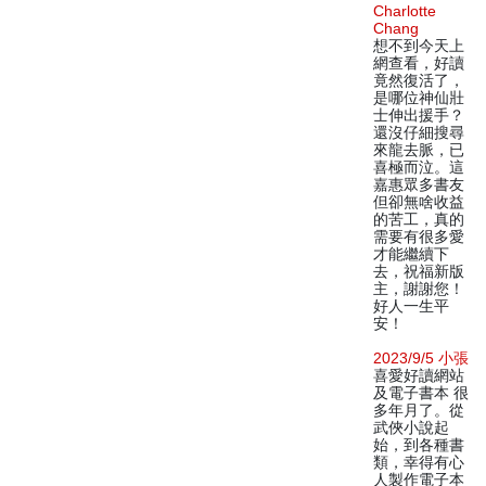
Charlotte
Chang
想不到今天上
網查看，好讀
竟然復活了，
是哪位神仙壯
士伸出援手？
還沒仔細搜尋
來龍去脈，已
喜極而泣。這
嘉惠眾多書友
但卻無啥收益
的苦工，真的
需要有很多愛
才能繼續下
去，祝福新版
主，謝謝您！
好人一生平
安！
2023/9/5 小張
喜愛好讀網站
及電子書本 很
多年月了。從
武俠小說起
始，到各種書
類，幸得有心
人製作電子本