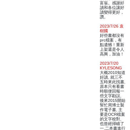
富翁。感謝好
讀和各位讓好
讀變得更好，
讚。
2023/7/26 袁
樹國
好些書都沒有
prc檔案，有
點遺憾！重新
上架還是令人
高興，加油！
2023/7/20
KYLESONG
大概2010知道
好讀, 就三不
五時來此找書,
原本只有看書
時順便回報一
些文字勘誤,
後來2015開始
幫忙周博士製
作電子書, 主
要是OCR檔案
的文字校對,
也曾經掃瞄了
一,二本書進行