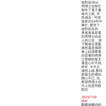
校對提供txt,
周博士也幫忙
製作了電子書
格式上架, 非
常感念~ 可惜
後來2016年中
事忙, 暫停了
校對的支持,
再後來就是看
到周博士由友
人的公告....當
下難過且震驚,
雖然還是偶而
會上好讀看看,
但是看到周博
士曾經的發文
還是心中不捨,
終於, 今天久
違的上線,看到
新版主的通知,
開心不已, 也
希望周博士在
天上也是同樣
歡欣.
2023/7/18
Mac
翻書抽屜內的