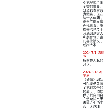
令我發現了電
子書的世界。
雖然我也會買
實體書，但在
這十多年間，
也會不斷在這
裡找書看。身
處香港也要十
分感謝創辦人
和製作電子書
的各位讀友，
感謝大家！
2024/6/1 德瑞
克
感谢你无私的
分享。
2024/5/18 布
莱恩
《好讀》網站
可以說是啟蒙
了我對文學的
興趣，一個提
供了我自由自
在悠遊於文學
書海之中的平
台，太感謝