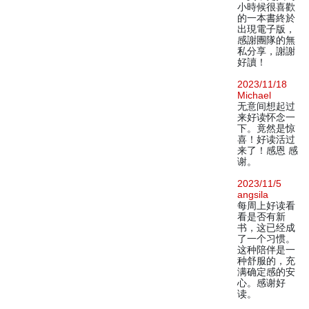
小時候很喜歡
的一本書終於
出現電子版，
感謝團隊的無
私分享，謝謝
好讀！
2023/11/18
Michael
无意间想起过
来好读怀念一
下。竟然是惊
喜！好读活过
来了！感恩 感
谢。
2023/11/5
angsila
每周上好读看
看是否有新
书，这已经成
了一个习惯。
这种陪伴是一
种舒服的，充
满确定感的安
心。感谢好
读。