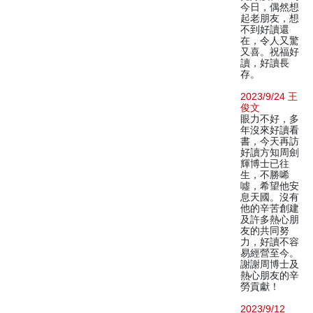
今日，偶然想
起老朋友，想
不到好讀還
在，令人又驚
又喜。祝福好
讀，好讀長
存。
2023/9/24 王
俊文
眼力不好，多
年沒來好讀看
書，今天再訪
好讀方知周劍
輝博士已往
生，不勝唏
噓，希望他安
息天國。沒有
他的辛苦創建
及許多熱心朋
友的共同努
力，好讀不容
易經營至今。
謝謝周博士及
熱心朋友的辛
勞貢獻！
2023/9/12