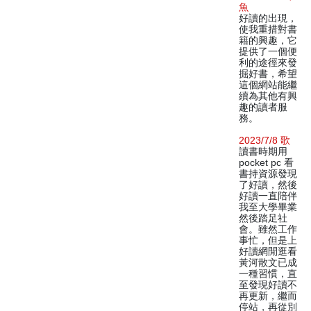
魚
好讀的出現，
使我重措對書
籍的興趣，它
提供了一個便
利的途徑來發
掘好書，希望
這個網站能繼
續為其他有興
趣的讀者服
務。
2023/7/8 歌
讀書時期用
pocket pc 看
書持資源發現
了好讀，然後
好讀一直陪伴
我至大學畢業
然後踏足社
會。雖然工作
事忙，但是上
好讀網閒逛看
黃河散文已成
一種習慣，直
至發現好讀不
再更新，繼而
停站，再從別