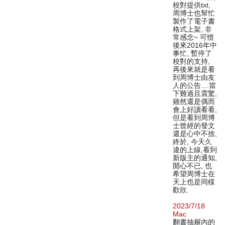
校對提供txt,
周博士也幫忙
製作了電子書
格式上架, 非
常感念~ 可惜
後來2016年中
事忙, 暫停了
校對的支持,
再後來就是看
到周博士由友
人的公告....當
下難過且震驚,
雖然還是偶而
會上好讀看看,
但是看到周博
士曾經的發文
還是心中不捨,
終於, 今天久
違的上線,看到
新版主的通知,
開心不已, 也
希望周博士在
天上也是同樣
歡欣.
2023/7/18
Mac
翻書抽屜內的