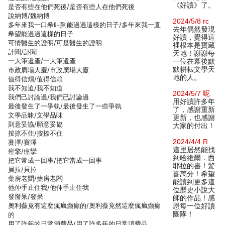
《好讀》了。
是否有些在他們死後/是否有些人在他們死後
說納博/魏納博
2024/5/8 rc
多年來我一口希叫到能過過這樣的日子/多年來我一直
去年偶然發現
希望能過過這樣的日子
好讀，覺得這
可情醫生的證明/可是醫生的證明
裡根本是寶藏
計聞/訃聞
天地！謝謝每
一大筆還產/一大筆遺產
一位在幕後默
默耕耘文學天
市政廣場大慶/市政廣場大廈
地的人。
值得信煩/值得信賴
我不知迫/我不知道
2024/5/7 呢
我們己討論過/我們已討論過
用好讀許多年
最後發生了一爭執/最後發生了一些爭執
了，感謝重新
文學品昧/文學品味
更新，也感謝
則意妥協/願意妥協
大家的付出！
按掠不住/按捺不住
2024/4/4 R
賽擇/賽澤
這里居然能找
痙擎/痙攣
到哈維爾．西
把它常成一回事/把它當成一回事
耶拉的書！驚
員拉/貝拉
喜萬分！希望
藥房老聞/藥房老闆
能讀到更多這
他仲手止住我/他伸手止住我
位歷史小說大
發掰呆/發呆
師的作品！感
奧利薇竟有這麼瘋瘋癲癲的/奧利薇竟然這麼瘋瘋癲癲
恩每一位好讀
團隊！
的
用了許年的日常消費品/用了許多年的日常消費品