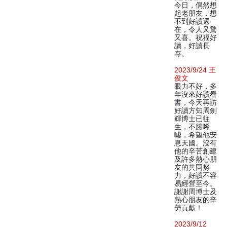
今日，偶然想
起老朋友，想
不到好讀還
在，令人又驚
又喜。祝福好
讀，好讀長
存。
2023/9/24 王
俊文
眼力不好，多
年沒來好讀看
書，今天再訪
好讀方知周劍
輝博士已往
生，不勝唏
噓，希望他安
息天國。沒有
他的辛苦創建
及許多熱心朋
友的共同努
力，好讀不容
易經營至今。
謝謝周博士及
熱心朋友的辛
勞貢獻！
2023/9/12