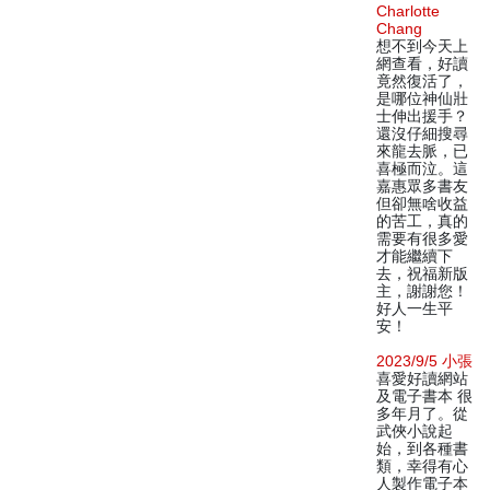
Charlotte
Chang
想不到今天上
網查看，好讀
竟然復活了，
是哪位神仙壯
士伸出援手？
還沒仔細搜尋
來龍去脈，已
喜極而泣。這
嘉惠眾多書友
但卻無啥收益
的苦工，真的
需要有很多愛
才能繼續下
去，祝福新版
主，謝謝您！
好人一生平
安！
2023/9/5 小張
喜愛好讀網站
及電子書本 很
多年月了。從
武俠小說起
始，到各種書
類，幸得有心
人製作電子本