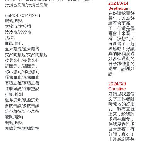
2024/3/14
汙潰己洗清/汙漬已洗清
Beatlebum
在好讀挖寶好
(mPDB 2014/12/5)
幾年，以為好
腕蜓/蜿蜒
讀不會更新
太狡猜/太狡猾
了，但還是偶
泠冷地/冷冷地
爾會上來看
沈/沉
看，沒想到又
而己/而已
有新書了，超
級感動！好讀
並末藏污/並未藏污
真的陪我渡過
突然問想起/突然間想起
好多個通勤的
按著又打/接著又打
日子跟愜意的
訢匣子。/話匣子。
週末，謝謝好
你己想到/你已想到
讀！
嘎然而止/戛然而止
寒喧之後/寒暄之後
2024/3/9
道聽途說/道聽塗說
Christine
好讀是我這個
推側/推測
文字工作者隨
破斧沉舟/破釜沉舟
時隨地的好朋
多的告誠/多的告誡
友，我有空就
迫不急待/迫不及待
上來，給我許
嚎陶/嚎啕
多精神糧食，
蜿蜓/蜿蜒
伴我度過許多
粗曠野性/粗獷野性
白天黑夜，有
好讀，真好！
非常感謝幕後