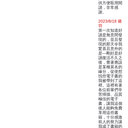
供方便取用閱
讀，非常感
謝。
2023/8/18 璐
羽
第一次知道好
讀是無意間發
現的，並且發
現的那天令我
驚喜且意外的
是—剛好是好
讀復活不久之
後，覺著應該
是某種莫名的
緣分，促使想
找些電子書的
我被帶到了這
裡。這裡有著
各位前輩們辛
苦掃描、品質
極佳的電子
書，讓我這個
後人能夠免費
享用這些書
籍，十分感激
前人的努力讓
我成了書籍的