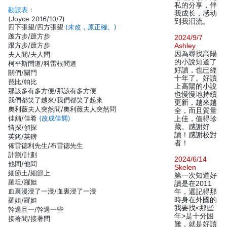
私的分享，伴
勘誤表
：
我成长，感动
(Joyce 2016/10/7)
到我泪流。
四下張望/四方張望
(未改，原正確。)
跛方步/踱方步
2024/9/7
跟方步/踱方步
Ashley
因為尋找高陽
夫人間/夫人問
的小說知道了
柯平斯問道/科雷根問道
好讀，也已經
關們/關門
十年了。好讀
琵比/帕比
上高陽的小說
那該多有多方便/那該有多方便
也慢慢地持續
我們都笑了越來/我們都笑了起來
更新，越來越
奧利薇夫人突然間/奧利薇夫人突然問
全，而且質量
佳舖/佳肴
(改成佳餚)
上佳，值得珍
藏。感謝好
情探/偵探
讀！感謝校對
英銬/英鎊
者！
佈雷德利先生/布雷德先生
計割/計劃
2024/6/14
他間/他問
Skelen
細節土/細節上
第一次知道好
羅坦/羅妲
讀是在2011
血裏漫浸了一浸/血裏浸了一浸
年，還記得那
時身在外國的
羅姐/羅妲
我要找<那些
幹過且一/幹過一些
年>是十分困
接著間/接著問
難，就是好讀