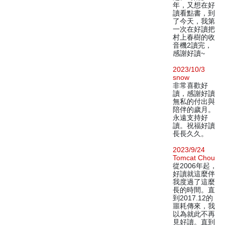
年，又想在好
讀看點書，到
了今天，我第
一次在好讀把
村上春樹的收
音機2讀完，
感謝好讀~
2023/10/3
snow
非常喜歡好
讀，感謝好讀
無私的付出與
陪伴的歲月。
永遠支持好
讀。祝福好讀
長長久久。
2023/9/24
Tomcat Chou
從2006年起，
好讀就這麼伴
我度過了這麼
長的時間。直
到2017.12的
噩耗傳來，我
以為就此不再
見好讀。直到