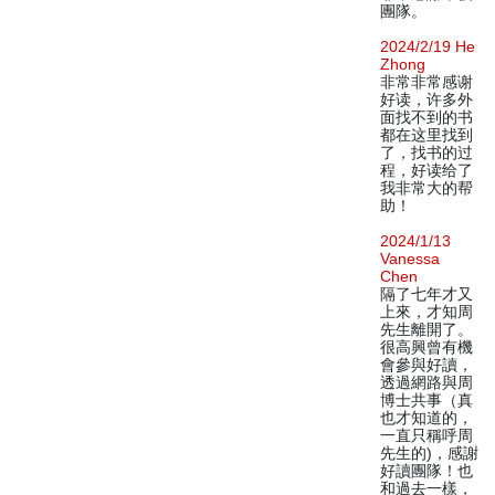
團隊。
2024/2/19 He
Zhong
非常非常感谢
好读，许多外
面找不到的书
都在这里找到
了，找书的过
程，好读给了
我非常大的帮
助！
2024/1/13
Vanessa
Chen
隔了七年才又
上來，才知周
先生離開了。
很高興曾有機
會參與好讀，
透過網路與周
博士共事（真
也才知道的，
一直只稱呼周
先生的)，感謝
好讀團隊！也
和過去一樣，