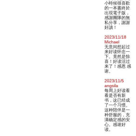
小時候很喜歡
的一本書終於
出現電子版，
感謝團隊的無
私分享，謝謝
好讀！
2023/11/18
Michael
无意间想起过
来好读怀念一
下。竟然是惊
喜！好读活过
来了！感恩 感
谢。
2023/11/5
angsila
每周上好读看
看是否有新
书，这已经成
了一个习惯。
这种陪伴是一
种舒服的，充
满确定感的安
心。感谢好
读。