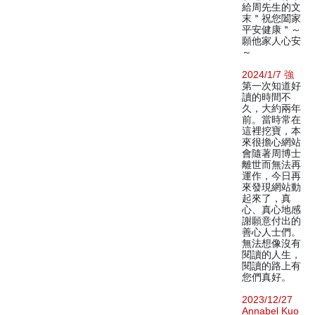
給周先生的文
末＂祝您闔家
平安健康＂～
願他家人心安
～
2024/1/7 強
第一次知道好
讀的時間不
久，大約兩年
前。當時常在
這裡挖寶，本
來很擔心網站
會隨著周博士
離世而無法再
運作，今日再
來發現網站動
起來了，真
心、真心地感
謝願意付出的
善心人士們。
無法想像沒有
閱讀的人生，
閱讀的路上有
您們真好。
2023/12/27
Annabel Kuo