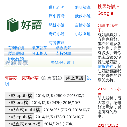
搜尋好讀 -
世紀百強
隨身智囊
Google
歷史煙雲
武俠小說
懸疑小說
言情小說
好讀第25年
了
。
奇幻小說
小說園地
有好讀真好，
有你也真好。
有聲書籍
但不知遍及各
有關好讀
讀友需知
勘誤需知
地的你，究竟
有多少。若你
製書需知
分工輸入
支持好讀
從未或很久沒
聯絡好讀
贊助過好讀，
懸疑小說 書目
請按這裡
，贊
助好讀也讓我
們知道你的鼓
阿嘉莎．克莉絲蒂
《白馬酒館》
說
勵與支持。
明
2024/12/3 小
黄
2014/12/5 (250K) 2016/10/7
前人栽树，后
2014/12/5 (247K) 2016/10/7
人乘凉。感谢
好读网站，感
2016/9/2 (717K) 2016/10/7
谢所有的故
事。
2014/12/5 (178K) 2016/10/7
2014/12/5 (179K)
2024/10/22