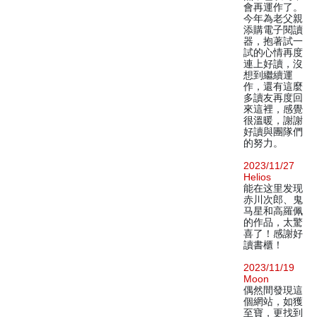
會再運作了。
今年為老父親
添購電子閱讀
器，抱著試一
試的心情再度
連上好讀，沒
想到繼續運
作，還有這麼
多讀友再度回
來這裡，感覺
很溫暖，謝謝
好讀與團隊們
的努力。
2023/11/27
Helios
能在这里发现
赤川次郎、鬼
马星和高羅佩
的作品，太驚
喜了！感謝好
讀書櫃！
2023/11/19
Moon
偶然間發現這
個網站，如獲
至寶，更找到