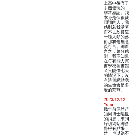
上高中後有了
手機發現的，
非常感謝。我
本身是個很愛
閱讀的人，我
感到若我活著
而不去欣賞這
一種人類的藝
術那將毫無意
義可言。總而
言之，萬分感
謝，我不知道
在每有能力買
書學校圖書館
又只能借七天
的情況下，沒
有這個網站我
的生命會是多
麼的荒蕪。
2023/12/12
Yumi
幾年前偶然得
知周博士離世
的消息，來到
好讀網站總會
覺得有點悵
然，也以為不