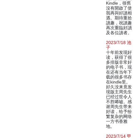
Kindle，很舊
沒有開啟了使
我再與好讀相
遇。期待重拾
讀趣，祝讀趣
再次重臨好讀
及各位讀者。
2023/7/18 池
子
十年前发现好
读，获得了很
多排版非常好
的电子书，现
在还有当年下
载的很多书存
在kindle里。
好久没来竟发
现版主周先生
已经过世令人
不胜唏嘘。感
谢周先生带来
好读，给予纷
繁复杂的网络
一方书香雅
地。
2023/7/14 甲