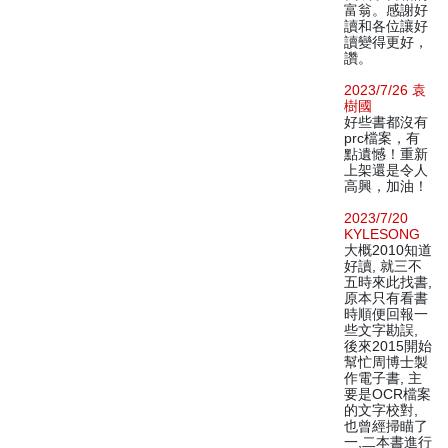
富翁。感謝好
讀和各位讓好
讀變得更好，
讚。
2023/7/26 袁
樹國
好些書都沒有
prc檔案，有
點遺憾！重新
上架還是令人
高興，加油！
2023/7/20
KYLESONG
大概2010知道
好讀, 就三不
五時來此找書,
原本只有看書
時順便回報一
些文字勘誤,
後來2015開始
幫忙周博士製
作電子書, 主
要是OCR檔案
的文字校對,
也曾經掃瞄了
一,二本書進行