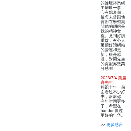
的論壇得悉網
主離世一事，
心有點哀傷，
後悔未曾跟他
言謝在學習期
間他的網站是
我的精神食
糧。見到好讀
重啟，有心人
延續好讀網站
的營運和更
新，很是感
激，對周先生
的貢獻亦致萬
分感謝！
2023/7/4 葉扁
舟先生
相识十年，前
面看过不少好
书，谢谢你。
今年时间更多
了，希望在
haodoo度过
更好的年华。
>>
更多感言