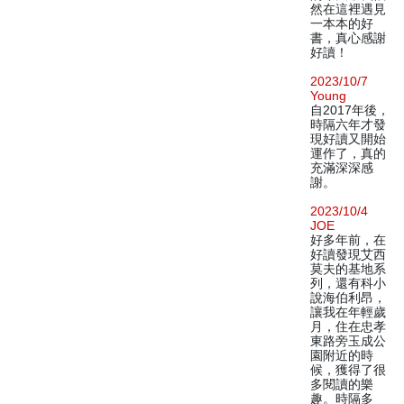
然在這裡遇見
一本本的好
書，真心感謝
好讀！
2023/10/7
Young
自2017年後，
時隔六年才發
現好讀又開始
運作了，真的
充滿深深感
謝。
2023/10/4
JOE
好多年前，在
好讀發現艾西
莫夫的基地系
列，還有科小
說海伯利昂，
讓我在年輕歲
月，住在忠孝
東路旁玉成公
園附近的時
候，獲得了很
多閱讀的樂
趣。時隔多