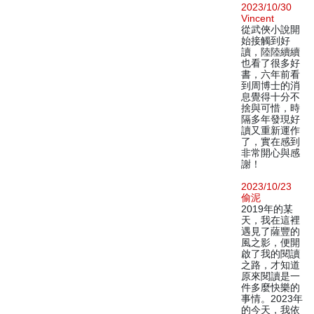
2023/10/30
Vincent
從武俠小說開
始接觸到好
讀，陸陸續續
也看了很多好
書，六年前看
到周博士的消
息覺得十分不
捨與可惜，時
隔多年發現好
讀又重新運作
了，實在感到
非常開心與感
謝！
2023/10/23
偷泥
2019年的某
天，我在這裡
遇見了薩豐的
風之影，便開
啟了我的閱讀
之路，才知道
原來閱讀是一
件多麼快樂的
事情。2023年
的今天，我依