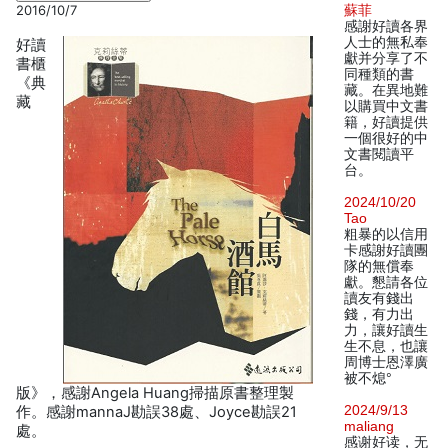
2016/10/7
蘇菲
感謝好讀各界
人士的無私奉
好讀
獻并分享了不
書櫃
同種類的書
《典
藏。在異地難
藏
以購買中文書
籍，好讀提供
一個很好的中
文書閱讀平
台。
2024/10/20
Tao
粗暴的以信用
卡感謝好讀團
隊的無償奉
獻。懇請各位
讀友有錢出
錢，有力出
力，讓好讀生
生不息，也讓
周博士恩澤廣
被不熄°
版》，感謝Angela Huang掃描原書整理製
2024/9/13
作。感謝mannaJ勘誤38處、Joyce勘誤21
maliang
處。
感谢好读，无