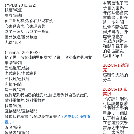
令我發現了電
(mPDB 2016/9/2)
子書的世界。
帳蓬/帳篷
雖然我也會買
瑜珈/瑜伽
實體書，但在
你在那見有沒/你在那兒有沒
這十多年間，
心裏啄磨著/心裏琢磨著
也會不斷在這
默了一會見，/默了一會兒，
裡找書看。身
處香港也要十
國外旅避/國外旅遊
分感謝創辦人
充份/充分
和製作電子書
的各位讀友，
(mannaJ 2016/9/2)
感謝大家！
搶了男一名女孩的男朋友/搶了那一名女孩的男朋友
磨贈/磨蹭
2024/6/1 德瑞
己感染/已感染
克
老式家其/老式家具
感谢你无私的
己找到/已找到
分享。
內惰/內情
2024/5/18 布
這一裏/這裏
莱恩
也許是到我自己的姓氏/也許是看到我自己的姓氏
《好讀》網站
雖科雷根的/姓科雷根的
可以說是啟蒙
帳逢/帳篷
了我對文學的
直接發間/直接發問
興趣，一個提
發現我在看書了/發現我在看畫了
(改成發現我在看
供了我自由自
畫，)
在悠遊於文學
蒼名/簽名
書海之中的平
台，太感謝
迢麼說/這麼說