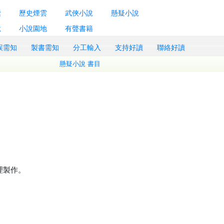
囊
歷史煙雲
武俠小說
懸疑小說
說
小說園地
有聲書籍
誤需知
製書需知
分工輸入
支持好讀
聯絡好讀
懸疑小說 書目
整理製作。