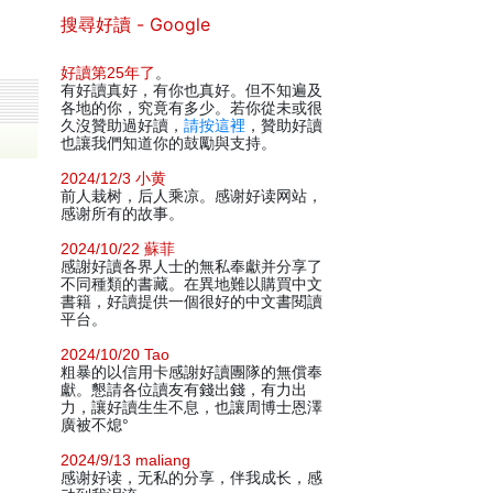
搜尋好讀 - Google
好讀第25年了
。
有好讀真好，有你也真好。但不知遍及
各地的你，究竟有多少。若你從未或很
久沒贊助過好讀，
請按這裡
，贊助好讀
也讓我們知道你的鼓勵與支持。
2024/12/3 小黄
前人栽树，后人乘凉。感谢好读网站，
感谢所有的故事。
2024/10/22 蘇菲
感謝好讀各界人士的無私奉獻并分享了
不同種類的書藏。在異地難以購買中文
書籍，好讀提供一個很好的中文書閱讀
平台。
2024/10/20 Tao
粗暴的以信用卡感謝好讀團隊的無償奉
獻。懇請各位讀友有錢出錢，有力出
力，讓好讀生生不息，也讓周博士恩澤
廣被不熄°
2024/9/13 maliang
感谢好读，无私的分享，伴我成长，感