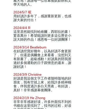
藏天地！謝謝每一位在幕後默默耕耘文
學天地的人。
2024/5/7 呢
用好讀許多年了，感謝重新更新，也感
謝大家的付出！
2024/4/4 R
這里居然能找到哈維爾．西耶拉的書！
驚喜萬分！希望能讀到更多這位歷史小
說大師的作品！感恩每一位好讀團隊！
2024/3/14 Beatlebum
在好讀挖寶好幾年，以為好讀不會更新
了，但還是偶爾會上來看看，沒想到又
有新書了，超級感動！好讀真的陪我渡
過好多個通勤的日子跟愜意的週末，謝
謝好讀！
2024/3/9 Christine
好讀是我這個文字工作者隨時隨地的好
朋友，我有空就上來，給我許多精神糧
食，伴我度過許多白天黑夜，有好讀，
真好！非常感謝幕後團隊。
2024/2/19 He Zhong
非常非常感谢好读，许多外面找不到的
书都在这里找到了，找书的过程，好读