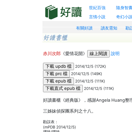
世紀百強
隨身智
言情小說
奇幻小
有關好讀
讀友需知
勘
赤川次郎
《愛情花開》
說明
2014/12/5 (172K)
2014/12/5 (149K)
2014/12/5 (111K)
2014/12/5 (111K)
好讀書櫃《經典版》，感謝Angela Huang
三姊妹偵探團系列之十八。
勘誤表：
(mPDB 2014/12/5)
撲哧/噗哧