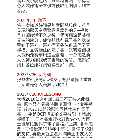
從武俠小說起始，到各種書類，幸得有
心人製作電子本供方便取用閱讀，非常
感謝。
2023/8/18 璐羽
第一次知道好讀是無意間發現的，並且
發現的那天令我驚喜且意外的是—剛好
是好讀復活不久之後，覺著應該是某種
莫名的緣分，促使想找些電子書的我被
帶到了這裡。這裡有著各位前輩們辛苦
掃描、品質極佳的電子書，讓我這個後
人能夠免費享用這些書籍，十分感激前
人的努力讓我成了書籍的富翁。感謝好
讀和各位讓好讀變得更好，讚。
2023/7/26 袁樹國
好些書都沒有prc檔案，有點遺憾！重新
上架還是令人高興，加油！
2023/7/20 KYLESONG
大概2010知道好讀, 就三不五時來此找
書, 原本只有看書時順便回報一些文字勘
誤, 後來2015開始幫忙周博士製作電子
書, 主要是OCR檔案的文字校對, 也曾經
掃瞄了一,二本書進行校對提供txt, 周博
士也幫忙製作了電子書格式上架, 非常感
念~ 可惜後來2016年中事忙, 暫停了校對
的支持, 再後來就是看到周博士由友人的