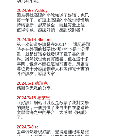
动到我泪流。
2024/9/7 Ashley
因為尋找高陽的小說知道了好讀，也已
經十年了。好讀上高陽的小說也慢慢地
持續更新，越來越全，而且質量上佳，
值得珍藏。感謝好讀！感謝校對者！
2024/6/14 Skelen
第一次知道好讀是在2011年，還記得那
時身在外國的我要找<那些年>是十分困
難，就是好讀令我發現了電子書的世
界。雖然我也會買實體書，但在這十多
年間，也會不斷在這裡找書看。身處香
港也要十分感謝創辦人和製作電子書的
各位讀友，感謝大家！
2024/6/1 德瑞克
感谢你无私的分享。
2024/5/18 布莱恩
《好讀》網站可以說是啟蒙了我對文學
的興趣，一個提供了我自由自在悠遊於
文學書海之中的平台，太感謝《好讀》
了。
2024/5/8 rc
去年偶然發現好讀，覺得這裡根本是寶