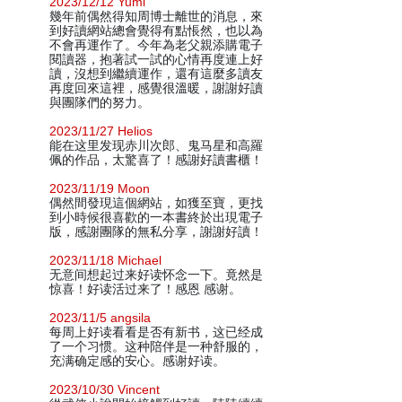
2023/12/12 Yumi
幾年前偶然得知周博士離世的消息，來
到好讀網站總會覺得有點悵然，也以為
不會再運作了。今年為老父親添購電子
閱讀器，抱著試一試的心情再度連上好
讀，沒想到繼續運作，還有這麼多讀友
再度回來這裡，感覺很溫暖，謝謝好讀
與團隊們的努力。
2023/11/27 Helios
能在这里发现赤川次郎、鬼马星和高羅
佩的作品，太驚喜了！感謝好讀書櫃！
2023/11/19 Moon
偶然間發現這個網站，如獲至寶，更找
到小時候很喜歡的一本書終於出現電子
版，感謝團隊的無私分享，謝謝好讀！
2023/11/18 Michael
无意间想起过来好读怀念一下。竟然是
惊喜！好读活过来了！感恩 感谢。
2023/11/5 angsila
每周上好读看看是否有新书，这已经成
了一个习惯。这种陪伴是一种舒服的，
充满确定感的安心。感谢好读。
2023/10/30 Vincent