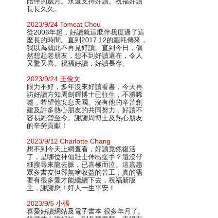
陪伴的歲月。永遠支持好讀。祝福好讀
長長久久。
2023/9/24 Tomcat Chou
從2006年起，好讀就這麼伴我度過了這
麼長的時間。直到2017.12的噩耗傳來，
我以為就此不再見好讀。直到今日，偶
然想起老朋友，想不到好讀還在，令人
又驚又喜。祝福好讀，好讀長存。
2023/9/24 王俊文
眼力不好，多年沒來好讀看書，今天再
訪好讀方知周劍輝博士已往生，不勝唏
噓，希望他安息天國。沒有他的辛苦創
建及許多熱心朋友的共同努力，好讀不
容易經營至今。謝謝周博士及熱心朋友
的辛勞貢獻！
2023/9/12 Charlotte Chang
想不到今天上網查看，好讀竟然復活
了，是哪位神仙壯士伸出援手？還沒仔
細搜尋來龍去脈，已喜極而泣。這嘉惠
眾多書友但卻無啥收益的苦工，真的需
要有很多愛才能繼續下去，祝福新版
主，謝謝您！好人一生平安！
2023/9/5 小張
喜愛好讀網站及電子書本 很多年月了。