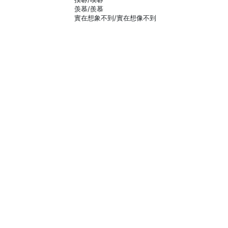
羡慕/羨慕
實在想象不到/實在想像不到