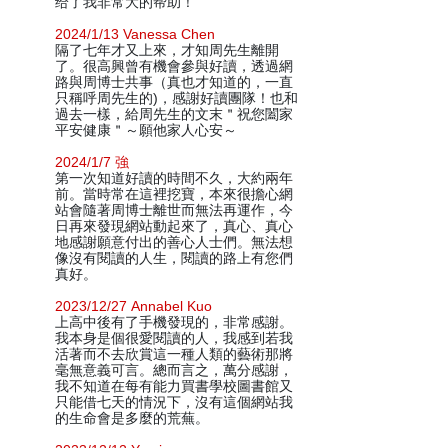
给了我非常大的帮助！
2024/1/13 Vanessa Chen
隔了七年才又上來，才知周先生離開
了。很高興曾有機會參與好讀，透過網
路與周博士共事（真也才知道的，一直
只稱呼周先生的)，感謝好讀團隊！也和
過去一樣，給周先生的文末＂祝您闔家
平安健康＂～願他家人心安～
2024/1/7 強
第一次知道好讀的時間不久，大約兩年
前。當時常在這裡挖寶，本來很擔心網
站會隨著周博士離世而無法再運作，今
日再來發現網站動起來了，真心、真心
地感謝願意付出的善心人士們。無法想
像沒有閱讀的人生，閱讀的路上有您們
真好。
2023/12/27 Annabel Kuo
上高中後有了手機發現的，非常感謝。
我本身是個很愛閱讀的人，我感到若我
活著而不去欣賞這一種人類的藝術那將
毫無意義可言。總而言之，萬分感謝，
我不知道在每有能力買書學校圖書館又
只能借七天的情況下，沒有這個網站我
的生命會是多麼的荒蕪。