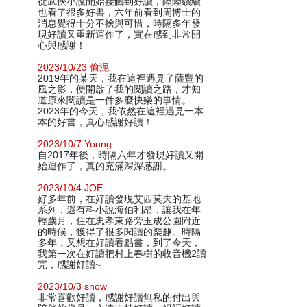
從武俠小說開始接觸到好讀，陸陸續續
也看了很多好書，六年前看到周博士的
消息覺得十分不捨與可惜，時隔多年發
現好讀又重新運作了，實在感到非常開
心與感謝！
2023/10/23 偷泥
2019年的某天，我在這裡遇見了薩豐的
風之影，便開啟了我的閱讀之路，才知
道原來閱讀是一件多麼快樂的事情。
2023年的今天，我依然在這裡遇見一本
本的好書，真心感謝好讀！
2023/10/7 Young
自2017年後，時隔六年才發現好讀又開
始運作了，真的充滿深深感謝。
2023/10/4 JOE
好多年前，在好讀發現艾西莫夫的基地
系列，還有科小說海伯利昂，讓我在年
輕歲月，住在忠孝東路旁玉成公園附近
的時候，獲得了很多閱讀的樂趣。時隔
多年，又想在好讀看點書，到了今天，
我第一次在好讀把村上春樹的收音機2讀
完，感謝好讀~
2023/10/3 snow
非常喜歡好讀，感謝好讀無私的付出與