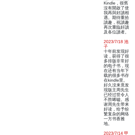
Kindle，很舊
沒有開啟了使
我再與好讀相
遇。期待重拾
讀趣，祝讀趣
再次重臨好讀
及各位讀者。
2023/7/18 池
子
十年前发现好
读，获得了很
多排版非常好
的电子书，现
在还有当年下
载的很多书存
在kindle里。
好久没来竟发
现版主周先生
已经过世令人
不胜唏嘘。感
谢周先生带来
好读，给予纷
繁复杂的网络
一方书香雅
地。
2023/7/14 甲