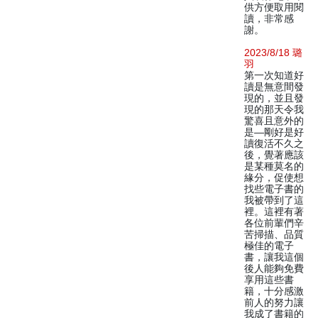
供方便取用閱
讀，非常感
謝。
2023/8/18 璐
羽
第一次知道好
讀是無意間發
現的，並且發
現的那天令我
驚喜且意外的
是—剛好是好
讀復活不久之
後，覺著應該
是某種莫名的
緣分，促使想
找些電子書的
我被帶到了這
裡。這裡有著
各位前輩們辛
苦掃描、品質
極佳的電子
書，讓我這個
後人能夠免費
享用這些書
籍，十分感激
前人的努力讓
我成了書籍的