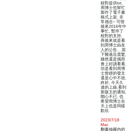
校對提供txt,
周博士也幫忙
製作了電子書
格式上架, 非
常感念~ 可惜
後來2016年中
事忙, 暫停了
校對的支持,
再後來就是看
到周博士由友
人的公告....當
下難過且震驚,
雖然還是偶而
會上好讀看看,
但是看到周博
士曾經的發文
還是心中不捨,
終於, 今天久
違的上線,看到
新版主的通知,
開心不已, 也
希望周博士在
天上也是同樣
歡欣.
2023/7/18
Mac
翻書抽屜內的