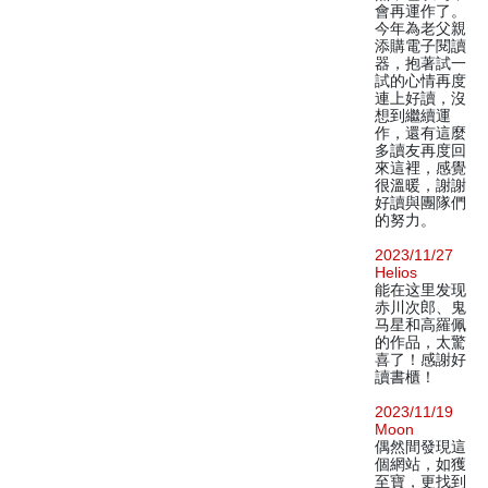
會再運作了。
今年為老父親
添購電子閱讀
器，抱著試一
試的心情再度
連上好讀，沒
想到繼續運
作，還有這麼
多讀友再度回
來這裡，感覺
很溫暖，謝謝
好讀與團隊們
的努力。
2023/11/27
Helios
能在这里发现
赤川次郎、鬼
马星和高羅佩
的作品，太驚
喜了！感謝好
讀書櫃！
2023/11/19
Moon
偶然間發現這
個網站，如獲
至寶，更找到