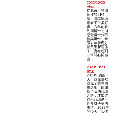
2023/10/30
Vincent
從武俠小說開
始接觸到好
讀，陸陸續續
也看了很多好
書，六年前看
到周博士的消
息覺得十分不
捨與可惜，時
隔多年發現好
讀又重新運作
了，實在感到
非常開心與感
謝！
2023/10/23
偷泥
2019年的某
天，我在這裡
遇見了薩豐的
風之影，便開
啟了我的閱讀
之路，才知道
原來閱讀是一
件多麼快樂的
事情。2023年
的今天，我依