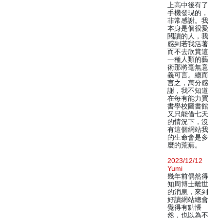
上高中後有了
手機發現的，
非常感謝。我
本身是個很愛
閱讀的人，我
感到若我活著
而不去欣賞這
一種人類的藝
術那將毫無意
義可言。總而
言之，萬分感
謝，我不知道
在每有能力買
書學校圖書館
又只能借七天
的情況下，沒
有這個網站我
的生命會是多
麼的荒蕪。
2023/12/12
Yumi
幾年前偶然得
知周博士離世
的消息，來到
好讀網站總會
覺得有點悵
然，也以為不