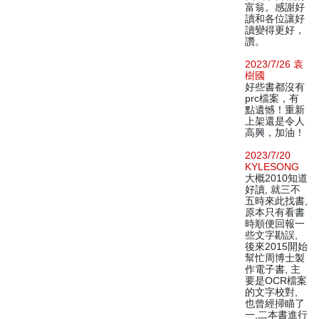
富翁。感謝好
讀和各位讓好
讀變得更好，
讚。
2023/7/26 袁
樹國
好些書都沒有
prc檔案，有
點遺憾！重新
上架還是令人
高興，加油！
2023/7/20
KYLESONG
大概2010知道
好讀, 就三不
五時來此找書,
原本只有看書
時順便回報一
些文字勘誤,
後來2015開始
幫忙周博士製
作電子書, 主
要是OCR檔案
的文字校對,
也曾經掃瞄了
一,二本書進行