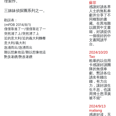
理製作。
蘇菲
感謝好讀各界
三姊妹偵探團系列之一。
人士的無私奉
獻并分享了不
同種類的書
勘誤表：
藏。在異地難
(mPDB 2014/8/1)
以購買中文書
僅僅靠進了一/僅僅靠近了一
籍，好讀提供
突然涌了上/突然湧了上
一個很好的中
近的意大利/近的義大利麵餐
文書閱讀平
意大利/義大利
台。
急涌而出/急湧而出
難以想象他這/難以想像他這
2024/10/20
Tao
艷羡著鑽/艷羨著鑽
粗暴的以信用
卡感謝好讀團
隊的無償奉
獻。懇請各位
讀友有錢出
錢，有力出
力，讓好讀生
生不息，也讓
周博士恩澤廣
被不熄°
2024/9/13
maliang
感谢好读，无