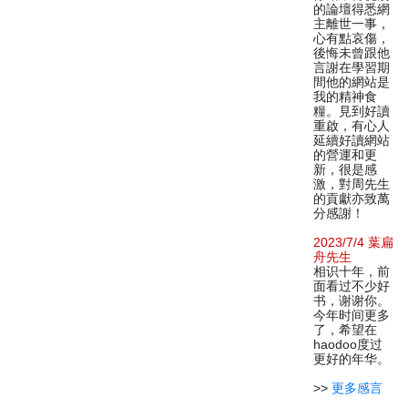
的論壇得悉網
主離世一事，
心有點哀傷，
後悔未曾跟他
言謝在學習期
間他的網站是
我的精神食
糧。見到好讀
重啟，有心人
延續好讀網站
的營運和更
新，很是感
激，對周先生
的貢獻亦致萬
分感謝！
2023/7/4 葉扁
舟先生
相识十年，前
面看过不少好
书，谢谢你。
今年时间更多
了，希望在
haodoo度过
更好的年华。
>>
更多感言