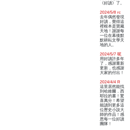
《好讀》了。
2024/5/8 rc
去年偶然發現
好讀，覺得這
裡根本是寶藏
天地！謝謝每
一位在幕後默
默耕耘文學天
地的人。
2024/5/7 呢
用好讀許多年
了，感謝重新
更新，也感謝
大家的付出！
2024/4/4 R
這里居然能找
到哈維爾．西
耶拉的書！驚
喜萬分！希望
能讀到更多這
位歷史小說大
師的作品！感
恩每一位好讀
團隊！