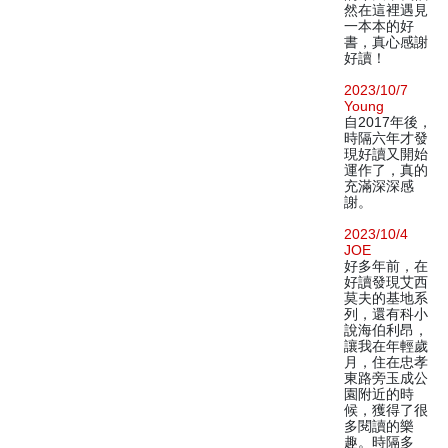
然在這裡遇見
一本本的好
書，真心感謝
好讀！
2023/10/7
Young
自2017年後，
時隔六年才發
現好讀又開始
運作了，真的
充滿深深感
謝。
2023/10/4
JOE
好多年前，在
好讀發現艾西
莫夫的基地系
列，還有科小
說海伯利昂，
讓我在年輕歲
月，住在忠孝
東路旁玉成公
園附近的時
候，獲得了很
多閱讀的樂
趣。時隔多