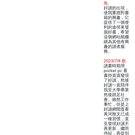
魚
好讀的出現，
使我重措對書
籍的興趣，它
提供了一個便
利的途徑來發
掘好書，希望
這個網站能繼
續為其他有興
趣的讀者服
務。
2023/7/8 歌
讀書時期用
pocket pc 看
書持資源發現
了好讀，然後
好讀一直陪伴
我至大學畢業
然後踏足社
會。雖然工作
事忙，但是上
好讀網閒逛看
黃河散文已成
一種習慣，直
至發現好讀不
再更新，繼而
停站，再從別