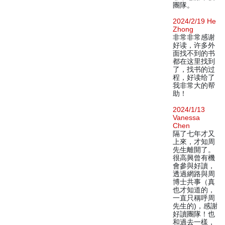
團隊。
2024/2/19 He
Zhong
非常非常感谢
好读，许多外
面找不到的书
都在这里找到
了，找书的过
程，好读给了
我非常大的帮
助！
2024/1/13
Vanessa
Chen
隔了七年才又
上來，才知周
先生離開了。
很高興曾有機
會參與好讀，
透過網路與周
博士共事（真
也才知道的，
一直只稱呼周
先生的)，感謝
好讀團隊！也
和過去一樣，