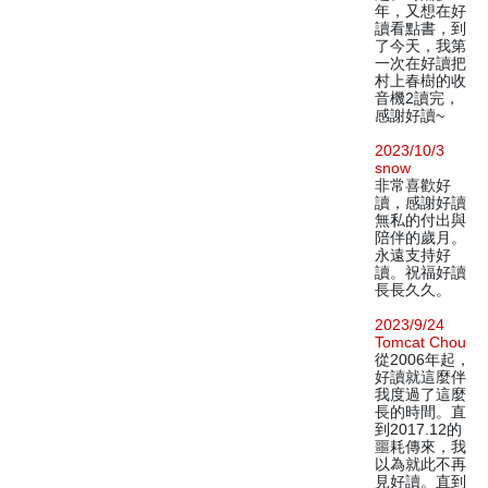
年，又想在好
讀看點書，到
了今天，我第
一次在好讀把
村上春樹的收
音機2讀完，
感謝好讀~
2023/10/3
snow
非常喜歡好
讀，感謝好讀
無私的付出與
陪伴的歲月。
永遠支持好
讀。祝福好讀
長長久久。
2023/9/24
Tomcat Chou
從2006年起，
好讀就這麼伴
我度過了這麼
長的時間。直
到2017.12的
噩耗傳來，我
以為就此不再
見好讀。直到