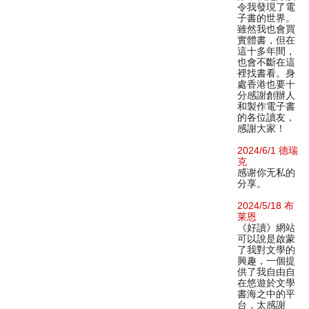
令我發現了電
子書的世界。
雖然我也會買
實體書，但在
這十多年間，
也會不斷在這
裡找書看。身
處香港也要十
分感謝創辦人
和製作電子書
的各位讀友，
感謝大家！
2024/6/1 德瑞
克
感谢你无私的
分享。
2024/5/18 布
莱恩
《好讀》網站
可以說是啟蒙
了我對文學的
興趣，一個提
供了我自由自
在悠遊於文學
書海之中的平
台，太感謝