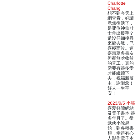
Charlotte
Chang
想不到今天上
網查看，好讀
竟然復活了，
是哪位神仙壯
士伸出援手？
還沒仔細搜尋
來龍去脈，已
喜極而泣。這
嘉惠眾多書友
但卻無啥收益
的苦工，真的
需要有很多愛
才能繼續下
去，祝福新版
主，謝謝您！
好人一生平
安！
2023/9/5 小張
喜愛好讀網站
及電子書本 很
多年月了。從
武俠小說起
始，到各種書
類，幸得有心
人製作電子本