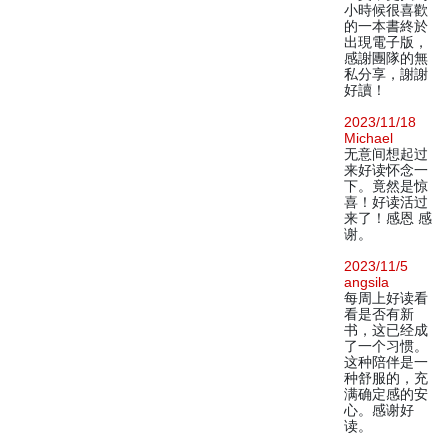
小時候很喜歡
的一本書終於
出現電子版，
感謝團隊的無
私分享，謝謝
好讀！
2023/11/18
Michael
无意间想起过
来好读怀念一
下。竟然是惊
喜！好读活过
来了！感恩 感
谢。
2023/11/5
angsila
每周上好读看
看是否有新
书，这已经成
了一个习惯。
这种陪伴是一
种舒服的，充
满确定感的安
心。感谢好
读。