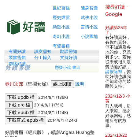
搜尋好讀 -
世紀百強
隨身智囊
Google
歷史煙雲
武俠小說
懸疑小說
言情小說
好讀第25年
了
。
奇幻小說
小說園地
有好讀真好，
有你也真好。
有聲書籍
但不知遍及各
有關好讀
讀友需知
勘誤需知
地的你，究竟
有多少。若你
製書需知
分工輸入
支持好讀
從未或很久沒
聯絡好讀
贊助過好讀，
懸疑小說 書目
請按這裡
，贊
助好讀也讓我
們知道你的鼓
赤川次郎
《壁櫥女屍》
說明
勵與支持。
2024/12/3 小
2014/8/1 (186K)
黄
2014/8/1 (175K)
前人栽树，后
人乘凉。感谢
2014/8/1 (124K)
好读网站，感
2014/8/1 (124K)
谢所有的故
事。
好讀書櫃《經典版》，感謝Angela Huang整
2024/10/22