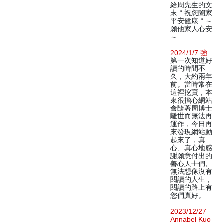
給周先生的文
末＂祝您闔家
平安健康＂～
願他家人心安
～
2024/1/7 強
第一次知道好
讀的時間不
久，大約兩年
前。當時常在
這裡挖寶，本
來很擔心網站
會隨著周博士
離世而無法再
運作，今日再
來發現網站動
起來了，真
心、真心地感
謝願意付出的
善心人士們。
無法想像沒有
閱讀的人生，
閱讀的路上有
您們真好。
2023/12/27
Annabel Kuo