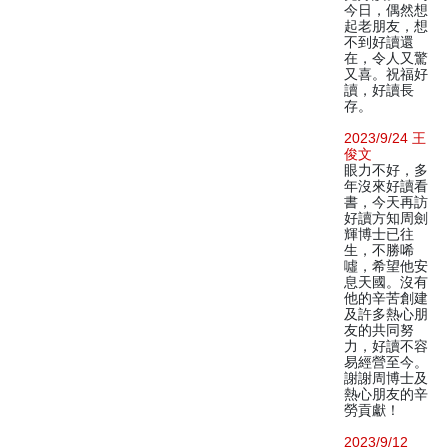
今日，偶然想
起老朋友，想
不到好讀還
在，令人又驚
又喜。祝福好
讀，好讀長
存。
2023/9/24 王
俊文
眼力不好，多
年沒來好讀看
書，今天再訪
好讀方知周劍
輝博士已往
生，不勝唏
噓，希望他安
息天國。沒有
他的辛苦創建
及許多熱心朋
友的共同努
力，好讀不容
易經營至今。
謝謝周博士及
熱心朋友的辛
勞貢獻！
2023/9/12