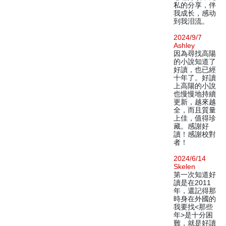
私的分享，伴
我成长，感动
到我泪流。
2024/9/7
Ashley
因為尋找高陽
的小說知道了
好讀，也已經
十年了。好讀
上高陽的小說
也慢慢地持續
更新，越來越
全，而且質量
上佳，值得珍
藏。感謝好
讀！感謝校對
者！
2024/6/14
Skelen
第一次知道好
讀是在2011
年，還記得那
時身在外國的
我要找<那些
年>是十分困
難，就是好讀