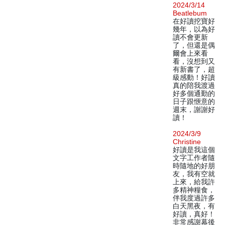
2024/3/14
Beatlebum
在好讀挖寶好
幾年，以為好
讀不會更新
了，但還是偶
爾會上來看
看，沒想到又
有新書了，超
級感動！好讀
真的陪我渡過
好多個通勤的
日子跟愜意的
週末，謝謝好
讀！
2024/3/9
Christine
好讀是我這個
文字工作者隨
時隨地的好朋
友，我有空就
上來，給我許
多精神糧食，
伴我度過許多
白天黑夜，有
好讀，真好！
非常感謝幕後