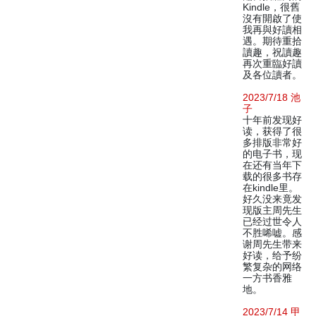
Kindle，很舊
沒有開啟了使
我再與好讀相
遇。期待重拾
讀趣，祝讀趣
再次重臨好讀
及各位讀者。
2023/7/18 池
子
十年前发现好
读，获得了很
多排版非常好
的电子书，现
在还有当年下
载的很多书存
在kindle里。
好久没来竟发
现版主周先生
已经过世令人
不胜唏嘘。感
谢周先生带来
好读，给予纷
繁复杂的网络
一方书香雅
地。
2023/7/14 甲