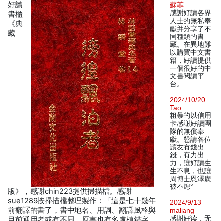
好讀
蘇菲
感謝好讀各界
書櫃
人士的無私奉
《典
獻并分享了不
藏
同種類的書
藏。在異地難
以購買中文書
籍，好讀提供
一個很好的中
文書閱讀平
台。
2024/10/20
Tao
粗暴的以信用
卡感謝好讀團
隊的無償奉
獻。懇請各位
讀友有錢出
錢，有力出
力，讓好讀生
生不息，也讓
周博士恩澤廣
被不熄°
版》，感謝chin223提供掃描檔。感謝
sue1289按掃描檔整理製作：「這是七十幾年
2024/9/13
前翻譯的書了，書中地名、用詞、翻譯風格與
maliang
感谢好读，无
目前通用者或有不同。原書也有多處植錯字，