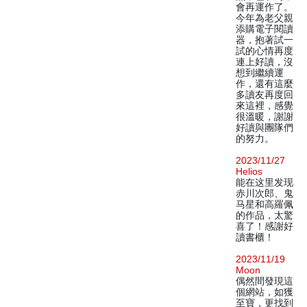
會再運作了。
今年為老父親
添購電子閱讀
器，抱著試一
試的心情再度
連上好讀，沒
想到繼續運
作，還有這麼
多讀友再度回
來這裡，感覺
很溫暖，謝謝
好讀與團隊們
的努力。
2023/11/27
Helios
能在这里发现
赤川次郎、鬼
马星和高羅佩
的作品，太驚
喜了！感謝好
讀書櫃！
2023/11/19
Moon
偶然間發現這
個網站，如獲
至寶，更找到