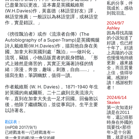
私的分享，伴
已盡量加以更改。這本書是英國戴維斯
我成长，感动
(W.H.Davies)作，黃嘉德（林語堂好友）譯，
到我泪流。
林語堂推薦；一般誤以為林語堂譯，或林語堂
作，實是錯誤。」
2024/9/7
Ashley
因為尋找高陽
《徬徨飄泊者》或作《流浪者自傳》(The
的小說知道了
Autobiography of a Super-Tramp)是英國獨腿
好讀，也已經
詩人戴維斯(W.H.Davies)作，描寫他自身在美
十年了。好讀
國、加拿大和英國到處「飄泊」──做叫化，
上高陽的小說
流氓，竊賊，小物品販賣者的親身體驗。「形
也慢慢地持續
更新，越來越
式上雖然是痛苦的，其實正充滿著詩樣的情
全，而且質量
緒：浪漫，奔放，趣味，刺激，自由……」，
上佳，值得珍
描寫生動，筆調幽默，值得一讀。
藏。感謝好
讀！感謝校對
作者戴維斯 (W. H. Davies)， 1871-1940 年生
者！
於英國的南威爾斯。二十二歲到北美流浪六
2024/6/14
年，直到在加拿大失去一足才回國。回倫敦以
Skelen
後，他除了繼續飄泊，並從事寫詩。生平主要
第一次知道好
以詩著名。
讀是在2011
年，還記得那
勘誤表
：
時身在外國的
(mPDB 2017/9/1)
我要找<那些
已經戮進有一/已經戳進有一
年>是十分困
難，就是好讀
坐一會見的權/坐一會兒的權