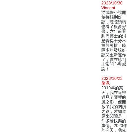
2023/10/30
Vincent
從武俠小說開
始接觸到好
讀，陸陸續續
也看了很多好
書，六年前看
到周博士的消
息覺得十分不
捨與可惜，時
隔多年發現好
讀又重新運作
了，實在感到
非常開心與感
謝！
2023/10/23
偷泥
2019年的某
天，我在這裡
遇見了薩豐的
風之影，便開
啟了我的閱讀
之路，才知道
原來閱讀是一
件多麼快樂的
事情。2023年
的今天，我依