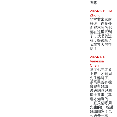
團隊。
2024/2/19 He
Zhong
非常非常感谢
好读，许多外
面找不到的书
都在这里找到
了，找书的过
程，好读给了
我非常大的帮
助！
2024/1/13
Vanessa
Chen
隔了七年才又
上來，才知周
先生離開了。
很高興曾有機
會參與好讀，
透過網路與周
博士共事（真
也才知道的，
一直只稱呼周
先生的)，感謝
好讀團隊！也
和過去一樣，