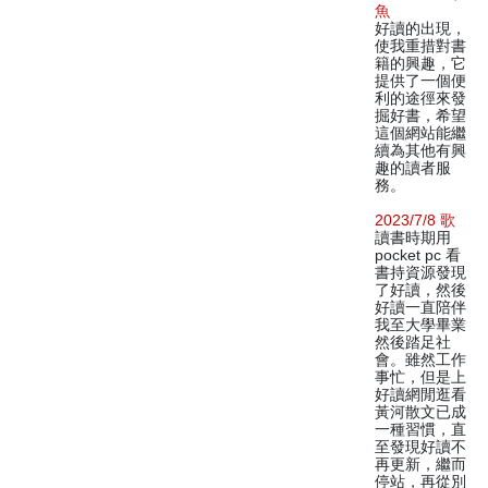
魚
好讀的出現，
使我重措對書
籍的興趣，它
提供了一個便
利的途徑來發
掘好書，希望
這個網站能繼
續為其他有興
趣的讀者服
務。
2023/7/8 歌
讀書時期用
pocket pc 看
書持資源發現
了好讀，然後
好讀一直陪伴
我至大學畢業
然後踏足社
會。雖然工作
事忙，但是上
好讀網閒逛看
黃河散文已成
一種習慣，直
至發現好讀不
再更新，繼而
停站，再從別