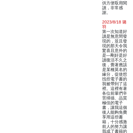
供方便取用閱
讀，非常感
謝。
2023/8/18 璐
羽
第一次知道好
讀是無意間發
現的，並且發
現的那天令我
驚喜且意外的
是—剛好是好
讀復活不久之
後，覺著應該
是某種莫名的
緣分，促使想
找些電子書的
我被帶到了這
裡。這裡有著
各位前輩們辛
苦掃描、品質
極佳的電子
書，讓我這個
後人能夠免費
享用這些書
籍，十分感激
前人的努力讓
我成了書籍的