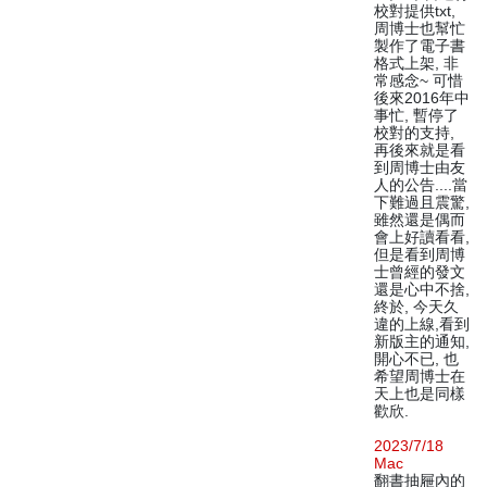
校對提供txt,
周博士也幫忙
製作了電子書
格式上架, 非
常感念~ 可惜
後來2016年中
事忙, 暫停了
校對的支持,
再後來就是看
到周博士由友
人的公告....當
下難過且震驚,
雖然還是偶而
會上好讀看看,
但是看到周博
士曾經的發文
還是心中不捨,
終於, 今天久
違的上線,看到
新版主的通知,
開心不已, 也
希望周博士在
天上也是同樣
歡欣.
2023/7/18
Mac
翻書抽屜內的