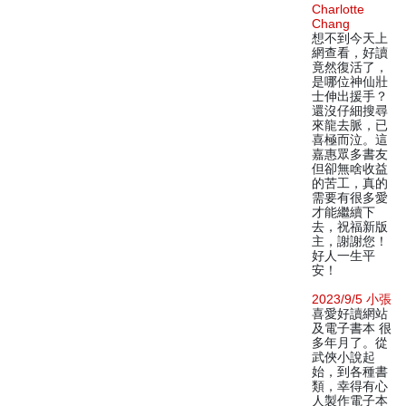
Charlotte
Chang
想不到今天上
網查看，好讀
竟然復活了，
是哪位神仙壯
士伸出援手？
還沒仔細搜尋
來龍去脈，已
喜極而泣。這
嘉惠眾多書友
但卻無啥收益
的苦工，真的
需要有很多愛
才能繼續下
去，祝福新版
主，謝謝您！
好人一生平
安！
2023/9/5 小張
喜愛好讀網站
及電子書本 很
多年月了。從
武俠小說起
始，到各種書
類，幸得有心
人製作電子本