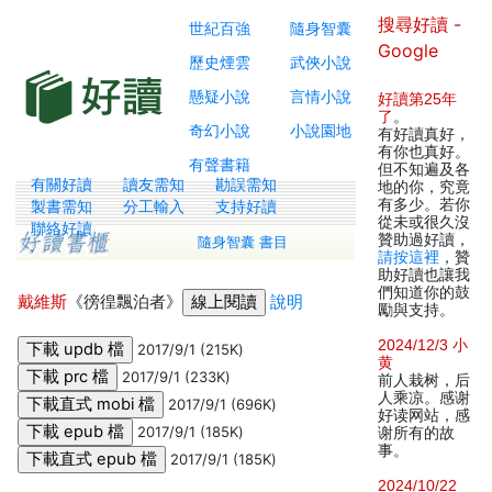
搜尋好讀 -
世紀百強
隨身智囊
Google
歷史煙雲
武俠小說
懸疑小說
言情小說
好讀第25年
了
。
奇幻小說
小說園地
有好讀真好，
有你也真好。
有聲書籍
但不知遍及各
有關好讀
讀友需知
勘誤需知
地的你，究竟
有多少。若你
製書需知
分工輸入
支持好讀
從未或很久沒
聯絡好讀
贊助過好讀，
隨身智囊 書目
請按這裡
，贊
助好讀也讓我
們知道你的鼓
戴維斯
《徬徨飄泊者》
說明
勵與支持。
2024/12/3 小
2017/9/1 (215K)
黄
2017/9/1 (233K)
前人栽树，后
人乘凉。感谢
2017/9/1 (696K)
好读网站，感
2017/9/1 (185K)
谢所有的故
事。
2017/9/1 (185K)
2024/10/22