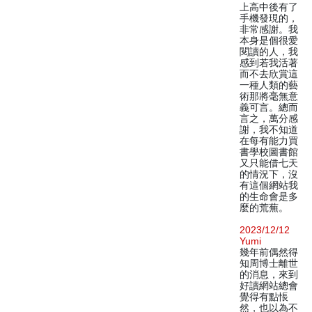
上高中後有了
手機發現的，
非常感謝。我
本身是個很愛
閱讀的人，我
感到若我活著
而不去欣賞這
一種人類的藝
術那將毫無意
義可言。總而
言之，萬分感
謝，我不知道
在每有能力買
書學校圖書館
又只能借七天
的情況下，沒
有這個網站我
的生命會是多
麼的荒蕪。
2023/12/12
Yumi
幾年前偶然得
知周博士離世
的消息，來到
好讀網站總會
覺得有點悵
然，也以為不