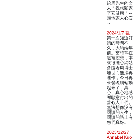
給周先生的文
末＂祝您闔家
平安健康＂～
願他家人心安
～
2024/1/7 強
第一次知道好
讀的時間不
久，大約兩年
前。當時常在
這裡挖寶，本
來很擔心網站
會隨著周博士
離世而無法再
運作，今日再
來發現網站動
起來了，真
心、真心地感
謝願意付出的
善心人士們。
無法想像沒有
閱讀的人生，
閱讀的路上有
您們真好。
2023/12/27
Annabel Kuo