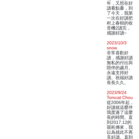
年，又想在好
讀看點書，到
了今天，我第
一次在好讀把
村上春樹的收
音機2讀完，
感謝好讀~
2023/10/3
snow
非常喜歡好
讀，感謝好讀
無私的付出與
陪伴的歲月。
永遠支持好
讀。祝福好讀
長長久久。
2023/9/24
Tomcat Chou
從2006年起，
好讀就這麼伴
我度過了這麼
長的時間。直
到2017.12的
噩耗傳來，我
以為就此不再
見好讀。直到