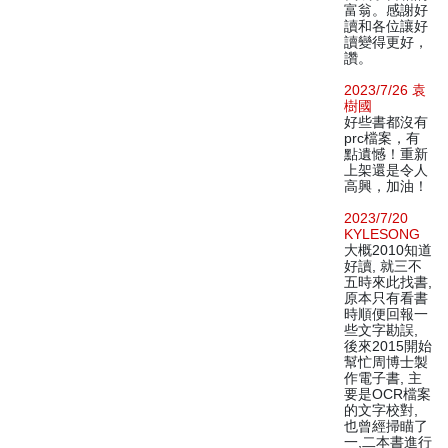
富翁。感謝好
讀和各位讓好
讀變得更好，
讚。
2023/7/26 袁
樹國
好些書都沒有
prc檔案，有
點遺憾！重新
上架還是令人
高興，加油！
2023/7/20
KYLESONG
大概2010知道
好讀, 就三不
五時來此找書,
原本只有看書
時順便回報一
些文字勘誤,
後來2015開始
幫忙周博士製
作電子書, 主
要是OCR檔案
的文字校對,
也曾經掃瞄了
一,二本書進行