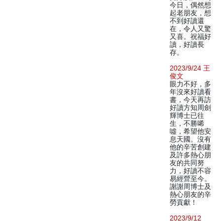
今日，偶然想
起老朋友，想
不到好讀還
在，令人又驚
又喜。祝福好
讀，好讀長
存。
2023/9/24 王
俊文
眼力不好，多
年沒來好讀看
書，今天再訪
好讀方知周劍
輝博士已往
生，不勝唏
噓，希望他安
息天國。沒有
他的辛苦創建
及許多熱心朋
友的共同努
力，好讀不容
易經營至今。
謝謝周博士及
熱心朋友的辛
勞貢獻！
2023/9/12