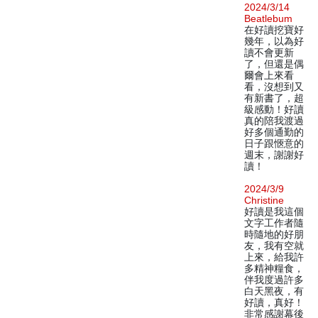
2024/3/14
Beatlebum
在好讀挖寶好
幾年，以為好
讀不會更新
了，但還是偶
爾會上來看
看，沒想到又
有新書了，超
級感動！好讀
真的陪我渡過
好多個通勤的
日子跟愜意的
週末，謝謝好
讀！
2024/3/9
Christine
好讀是我這個
文字工作者隨
時隨地的好朋
友，我有空就
上來，給我許
多精神糧食，
伴我度過許多
白天黑夜，有
好讀，真好！
非常感謝幕後