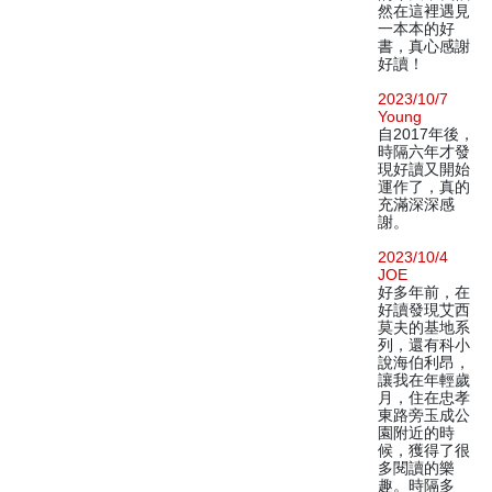
然在這裡遇見
一本本的好
書，真心感謝
好讀！
2023/10/7
Young
自2017年後，
時隔六年才發
現好讀又開始
運作了，真的
充滿深深感
謝。
2023/10/4
JOE
好多年前，在
好讀發現艾西
莫夫的基地系
列，還有科小
說海伯利昂，
讓我在年輕歲
月，住在忠孝
東路旁玉成公
園附近的時
候，獲得了很
多閱讀的樂
趣。時隔多