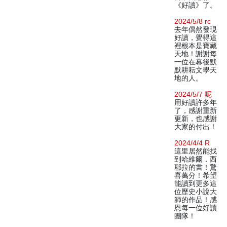
《好讀》了。
2024/5/8 rc
去年偶然發現
好讀，覺得這
裡根本是寶藏
天地！謝謝每
一位在幕後默
默耕耘文學天
地的人。
2024/5/7 呢
用好讀許多年
了，感謝重新
更新，也感謝
大家的付出！
2024/4/4 R
這里居然能找
到哈維爾．西
耶拉的書！驚
喜萬分！希望
能讀到更多這
位歷史小說大
師的作品！感
恩每一位好讀
團隊！