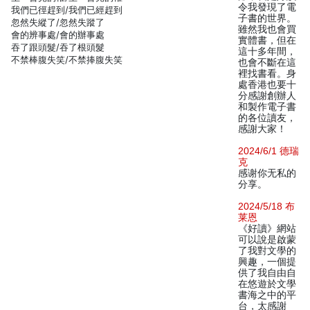
令我發現了電
我們已徑趕到/我們已經趕到
子書的世界。
忽然失縱了/忽然失蹤了
雖然我也會買
會的辨事處/會的辦事處
實體書，但在
吞了跟頭髮/吞了根頭髮
這十多年間，
不禁棒腹失笑/不禁捧腹失笑
也會不斷在這
裡找書看。身
處香港也要十
分感謝創辦人
和製作電子書
的各位讀友，
感謝大家！
2024/6/1 德瑞
克
感谢你无私的
分享。
2024/5/18 布
莱恩
《好讀》網站
可以說是啟蒙
了我對文學的
興趣，一個提
供了我自由自
在悠遊於文學
書海之中的平
台，太感謝