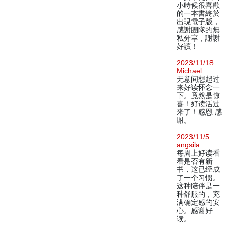
小時候很喜歡
的一本書終於
出現電子版，
感謝團隊的無
私分享，謝謝
好讀！
2023/11/18
Michael
无意间想起过
来好读怀念一
下。竟然是惊
喜！好读活过
来了！感恩 感
谢。
2023/11/5
angsila
每周上好读看
看是否有新
书，这已经成
了一个习惯。
这种陪伴是一
种舒服的，充
满确定感的安
心。感谢好
读。