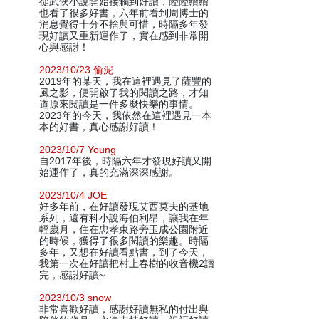
從武俠小說開始接觸到好讀，陸陸續續
也看了很多好書，六年前看到周博士的
消息覺得十分不捨與可惜，時隔多年發
現好讀又重新運作了，實在感到非常開
心與感謝！
2023/10/23 偷泥
2019年的某天，我在這裡遇見了薩豐的
風之影，便開啟了我的閱讀之路，才知
道原來閱讀是一件多麼快樂的事情。
2023年的今天，我依然在這裡遇見一本
本的好書，真心感謝好讀！
2023/10/7 Young
自2017年後，時隔六年才發現好讀又開
始運作了，真的充滿深深感謝。
2023/10/4 JOE
好多年前，在好讀發現艾西莫夫的基地
系列，還有科小說海伯利昂，讓我在年
輕歲月，住在忠孝東路旁玉成公園附近
的時候，獲得了很多閱讀的樂趣。時隔
多年，又想在好讀看點書，到了今天，
我第一次在好讀把村上春樹的收音機2讀
完，感謝好讀~
2023/10/3 snow
非常喜歡好讀，感謝好讀無私的付出與