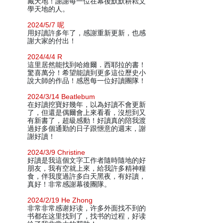
藏天地！謝謝每一位在幕後默默耕耘文
學天地的人。
2024/5/7 呢
用好讀許多年了，感謝重新更新，也感
謝大家的付出！
2024/4/4 R
這里居然能找到哈維爾．西耶拉的書！
驚喜萬分！希望能讀到更多這位歷史小
說大師的作品！感恩每一位好讀團隊！
2024/3/14 Beatlebum
在好讀挖寶好幾年，以為好讀不會更新
了，但還是偶爾會上來看看，沒想到又
有新書了，超級感動！好讀真的陪我渡
過好多個通勤的日子跟愜意的週末，謝
謝好讀！
2024/3/9 Christine
好讀是我這個文字工作者隨時隨地的好
朋友，我有空就上來，給我許多精神糧
食，伴我度過許多白天黑夜，有好讀，
真好！非常感謝幕後團隊。
2024/2/19 He Zhong
非常非常感谢好读，许多外面找不到的
书都在这里找到了，找书的过程，好读