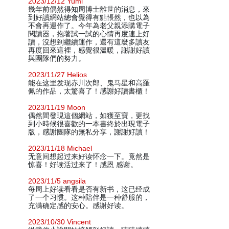
2023/12/12 Yumi
幾年前偶然得知周博士離世的消息，來
到好讀網站總會覺得有點悵然，也以為
不會再運作了。今年為老父親添購電子
閱讀器，抱著試一試的心情再度連上好
讀，沒想到繼續運作，還有這麼多讀友
再度回來這裡，感覺很溫暖，謝謝好讀
與團隊們的努力。
2023/11/27 Helios
能在这里发现赤川次郎、鬼马星和高羅
佩的作品，太驚喜了！感謝好讀書櫃！
2023/11/19 Moon
偶然間發現這個網站，如獲至寶，更找
到小時候很喜歡的一本書終於出現電子
版，感謝團隊的無私分享，謝謝好讀！
2023/11/18 Michael
无意间想起过来好读怀念一下。竟然是
惊喜！好读活过来了！感恩 感谢。
2023/11/5 angsila
每周上好读看看是否有新书，这已经成
了一个习惯。这种陪伴是一种舒服的，
充满确定感的安心。感谢好读。
2023/10/30 Vincent