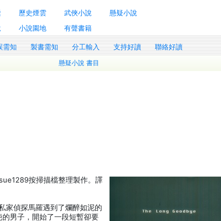
囊
歷史煙雲
武俠小說
懸疑小說
說
小說園地
有聲書籍
誤需知
製書需知
分工輸入
支持好讀
聯絡好讀
懸疑小說 書目
ue1289按掃描檔整理製作。譯
）敘述私家偵探馬羅遇到了爛醉如泥的
疤的男子，開始了一段短暫卻要