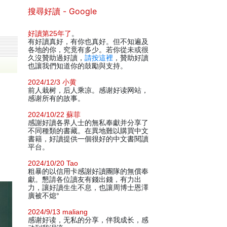
搜尋好讀 - Google
好讀第25年了
。
有好讀真好，有你也真好。但不知遍及
各地的你，究竟有多少。若你從未或很
久沒贊助過好讀，
請按這裡
，贊助好讀
也讓我們知道你的鼓勵與支持。
2024/12/3 小黄
前人栽树，后人乘凉。感谢好读网站，
感谢所有的故事。
2024/10/22 蘇菲
感謝好讀各界人士的無私奉獻并分享了
不同種類的書藏。在異地難以購買中文
書籍，好讀提供一個很好的中文書閱讀
平台。
2024/10/20 Tao
粗暴的以信用卡感謝好讀團隊的無償奉
獻。懇請各位讀友有錢出錢，有力出
力，讓好讀生生不息，也讓周博士恩澤
廣被不熄°
2024/9/13 maliang
感谢好读，无私的分享，伴我成长，感