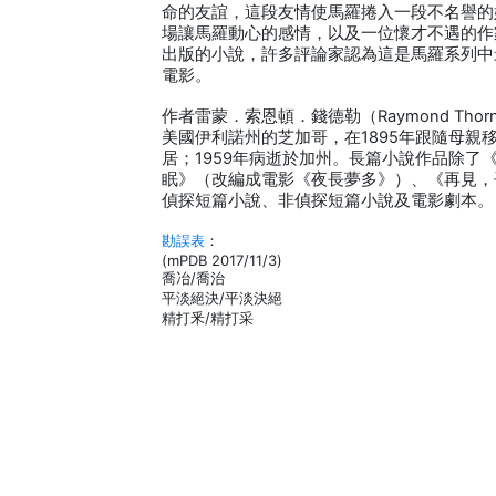
命的友誼，這段友情使馬羅捲入一段不名譽的
場讓馬羅動心的感情，以及一位懷才不遇的作家
出版的小說，許多評論家認為這是馬羅系列中最
電影。
作者雷蒙．索恩頓．錢德勒（Raymond Thornto
美國伊利諾州的芝加哥，在1895年跟隨母親移
居；1959年病逝於加州。長篇小說作品除了
眠》（改編成電影《夜長夢多》）、《再見，
偵探短篇小說、非偵探短篇小說及電影劇本。
勘誤表
：
(mPDB 2017/11/3)
喬冶/喬治
平淡絕決/平淡決絕
精打釆/精打采