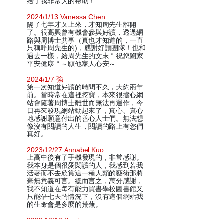
给了我非常大的帮助！
2024/1/13 Vanessa Chen
隔了七年才又上來，才知周先生離開
了。很高興曾有機會參與好讀，透過網
路與周博士共事（真也才知道的，一直
只稱呼周先生的)，感謝好讀團隊！也和
過去一樣，給周先生的文末＂祝您闔家
平安健康＂～願他家人心安～
2024/1/7 強
第一次知道好讀的時間不久，大約兩年
前。當時常在這裡挖寶，本來很擔心網
站會隨著周博士離世而無法再運作，今
日再來發現網站動起來了，真心、真心
地感謝願意付出的善心人士們。無法想
像沒有閱讀的人生，閱讀的路上有您們
真好。
2023/12/27 Annabel Kuo
上高中後有了手機發現的，非常感謝。
我本身是個很愛閱讀的人，我感到若我
活著而不去欣賞這一種人類的藝術那將
毫無意義可言。總而言之，萬分感謝，
我不知道在每有能力買書學校圖書館又
只能借七天的情況下，沒有這個網站我
的生命會是多麼的荒蕪。