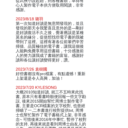
從武俠小說起始，到各種書類，幸得有
心人製作電子本供方便取用閱讀，非常
感謝。
2023/8/18 璐羽
第一次知道好讀是無意間發現的，並且
發現的那天令我驚喜且意外的是—剛好
是好讀復活不久之後，覺著應該是某種
莫名的緣分，促使想找些電子書的我被
帶到了這裡。這裡有著各位前輩們辛苦
掃描、品質極佳的電子書，讓我這個後
人能夠免費享用這些書籍，十分感激前
人的努力讓我成了書籍的富翁。感謝好
讀和各位讓好讀變得更好，讚。
2023/7/26 袁樹國
好些書都沒有prc檔案，有點遺憾！重新
上架還是令人高興，加油！
2023/7/20 KYLESONG
大概2010知道好讀, 就三不五時來此找
書, 原本只有看書時順便回報一些文字勘
誤, 後來2015開始幫忙周博士製作電子
書, 主要是OCR檔案的文字校對, 也曾經
掃瞄了一,二本書進行校對提供txt, 周博
士也幫忙製作了電子書格式上架, 非常感
念~ 可惜後來2016年中事忙, 暫停了校對
的支持, 再後來就是看到周博士由友人的