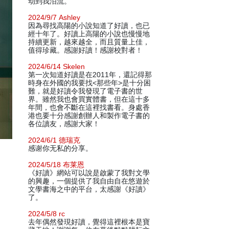
动到我泪流。
2024/9/7 Ashley
因為尋找高陽的小說知道了好讀，也已
經十年了。好讀上高陽的小說也慢慢地
持續更新，越來越全，而且質量上佳，
值得珍藏。感謝好讀！感謝校對者！
2024/6/14 Skelen
第一次知道好讀是在2011年，還記得那
時身在外國的我要找<那些年>是十分困
難，就是好讀令我發現了電子書的世
界。雖然我也會買實體書，但在這十多
年間，也會不斷在這裡找書看。身處香
港也要十分感謝創辦人和製作電子書的
各位讀友，感謝大家！
2024/6/1 德瑞克
感谢你无私的分享。
2024/5/18 布莱恩
《好讀》網站可以說是啟蒙了我對文學
的興趣，一個提供了我自由自在悠遊於
文學書海之中的平台，太感謝《好讀》
了。
2024/5/8 rc
去年偶然發現好讀，覺得這裡根本是寶