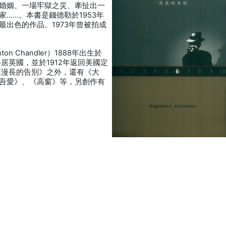
婚姻、一場牢獄之災、牽扯出一
……。本書是錢德勒於1953年
出色的作品。1973年曾被拍成
n Chandler）1888年出生於
居英國，並於1912年返回美國定
《漫長的告別》之外，還有《大
吾愛》、《高窗》等，另創作有