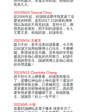
陪伴的歲月。永遠支持好讀。祝福好讀
長長久久。
2023/9/24 Tomcat Chou
從2006年起，好讀就這麼伴我度過了這
麼長的時間。直到2017.12的噩耗傳來，
我以為就此不再見好讀。直到今日，偶
然想起老朋友，想不到好讀還在，令人
又驚又喜。祝福好讀，好讀長存。
2023/9/24 王俊文
眼力不好，多年沒來好讀看書，今天再
訪好讀方知周劍輝博士已往生，不勝唏
噓，希望他安息天國。沒有他的辛苦創
建及許多熱心朋友的共同努力，好讀不
容易經營至今。謝謝周博士及熱心朋友
的辛勞貢獻！
2023/9/12 Charlotte Chang
想不到今天上網查看，好讀竟然復活
了，是哪位神仙壯士伸出援手？還沒仔
細搜尋來龍去脈，已喜極而泣。這嘉惠
眾多書友但卻無啥收益的苦工，真的需
要有很多愛才能繼續下去，祝福新版
主，謝謝您！好人一生平安！
2023/9/5 小張
喜愛好讀網站及電子書本 很多年月了。