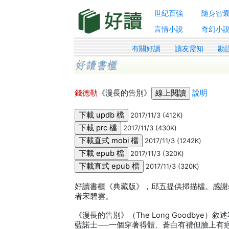
世紀百強
隨身智
言情小說
奇幻小
有關好讀
讀友需知
勘
錢德勒
《漫長的告別》
說明
2017/11/3 (412K)
2017/11/3 (430K)
2017/11/3 (1242K)
2017/11/3 (320K)
2017/11/3 (320K)
好讀書櫃《典藏版》，邱五提供掃描檔。感謝s
者宋碧雲。
《漫長的告別》（The Long Goodbye
藍諾士──一個穿著得體、蒼白有禮但臉上有