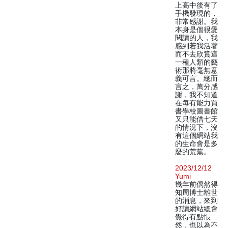
上高中後有了
手機發現的，
非常感謝。我
本身是個很愛
閱讀的人，我
感到若我活著
而不去欣賞這
一種人類的藝
術那將毫無意
義可言。總而
言之，萬分感
謝，我不知道
在每有能力買
書學校圖書館
又只能借七天
的情況下，沒
有這個網站我
的生命會是多
麼的荒蕪。
2023/12/12
Yumi
幾年前偶然得
知周博士離世
的消息，來到
好讀網站總會
覺得有點悵
然，也以為不