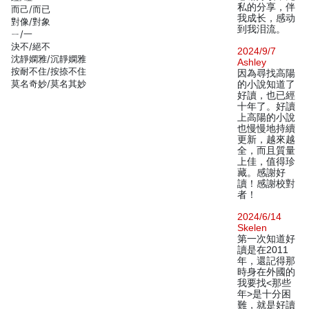
私的分享，伴
而己/而已
我成长，感动
對像/對象
到我泪流。
ㄧ/一
決不/絕不
2024/9/7
沈靜嫻雅/沉靜嫻雅
Ashley
按耐不住/按捺不住
因為尋找高陽
莫名奇妙/莫名其妙
的小說知道了
好讀，也已經
十年了。好讀
上高陽的小說
也慢慢地持續
更新，越來越
全，而且質量
上佳，值得珍
藏。感謝好
讀！感謝校對
者！
2024/6/14
Skelen
第一次知道好
讀是在2011
年，還記得那
時身在外國的
我要找<那些
年>是十分困
難，就是好讀