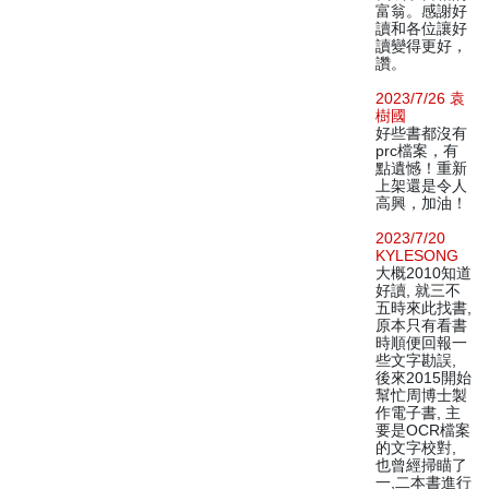
富翁。感謝好
讀和各位讓好
讀變得更好，
讚。
2023/7/26 袁
樹國
好些書都沒有
prc檔案，有
點遺憾！重新
上架還是令人
高興，加油！
2023/7/20
KYLESONG
大概2010知道
好讀, 就三不
五時來此找書,
原本只有看書
時順便回報一
些文字勘誤,
後來2015開始
幫忙周博士製
作電子書, 主
要是OCR檔案
的文字校對,
也曾經掃瞄了
一,二本書進行