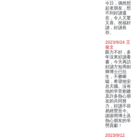
今日，偶然想
起老朋友，想
不到好讀還
在，令人又驚
又喜。祝福好
讀，好讀長
存。
2023/9/24 王
俊文
眼力不好，多
年沒來好讀看
書，今天再訪
好讀方知周劍
輝博士已往
生，不勝唏
噓，希望他安
息天國。沒有
他的辛苦創建
及許多熱心朋
友的共同努
力，好讀不容
易經營至今。
謝謝周博士及
熱心朋友的辛
勞貢獻！
2023/9/12