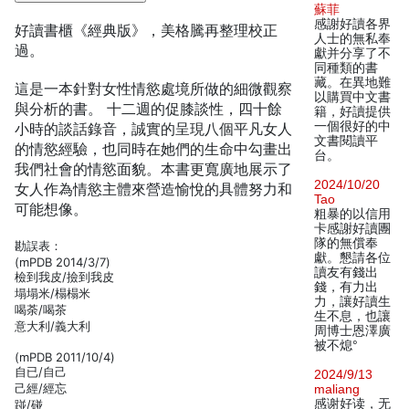
蘇菲
感謝好讀各界
好讀書櫃《經典版》，美格騰再整理校正
人士的無私奉
過。
獻并分享了不
同種類的書
藏。在異地難
這是一本針對女性情慾處境所做的細微觀察
以購買中文書
與分析的書。 十二週的促膝談性，四十餘
籍，好讀提供
一個很好的中
小時的談話錄音，誠實的呈現八個平凡女人
文書閱讀平
的情慾經驗，也同時在她們的生命中勾畫出
台。
我們社會的情慾面貌。本書更寬廣地展示了
2024/10/20
女人作為情慾主體來營造愉悅的具體努力和
Tao
可能想像。
粗暴的以信用
卡感謝好讀團
隊的無償奉
勘誤表：
獻。懇請各位
(mPDB 2014/3/7)
讀友有錢出
檢到我皮/撿到我皮
錢，有力出
塌塌米/榻榻米
力，讓好讀生
喝荼/喝茶
生不息，也讓
意大利/義大利
周博士恩澤廣
被不熄°
(mPDB 2011/10/4)
自已/自己
2024/9/13
己經/經忘
maliang
感谢好读，无
踫/碰