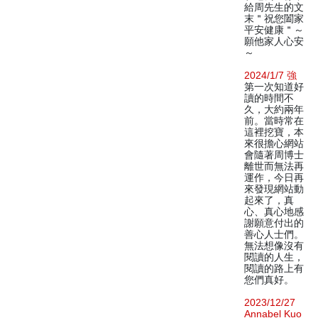
給周先生的文
末＂祝您闔家
平安健康＂～
願他家人心安
～
2024/1/7 強
第一次知道好
讀的時間不
久，大約兩年
前。當時常在
這裡挖寶，本
來很擔心網站
會隨著周博士
離世而無法再
運作，今日再
來發現網站動
起來了，真
心、真心地感
謝願意付出的
善心人士們。
無法想像沒有
閱讀的人生，
閱讀的路上有
您們真好。
2023/12/27
Annabel Kuo