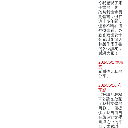
令我發現了電
子書的世界。
雖然我也會買
實體書，但在
這十多年間，
也會不斷在這
裡找書看。身
處香港也要十
分感謝創辦人
和製作電子書
的各位讀友，
感謝大家！
2024/6/1 德瑞
克
感谢你无私的
分享。
2024/5/18 布
莱恩
《好讀》網站
可以說是啟蒙
了我對文學的
興趣，一個提
供了我自由自
在悠遊於文學
書海之中的平
台，太感謝