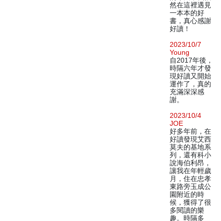
然在這裡遇見
一本本的好
書，真心感謝
好讀！
2023/10/7
Young
自2017年後，
時隔六年才發
現好讀又開始
運作了，真的
充滿深深感
謝。
2023/10/4
JOE
好多年前，在
好讀發現艾西
莫夫的基地系
列，還有科小
說海伯利昂，
讓我在年輕歲
月，住在忠孝
東路旁玉成公
園附近的時
候，獲得了很
多閱讀的樂
趣。時隔多