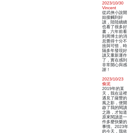
2023/10/30
Vincent
從武俠小說開
始接觸到好
讀，陸陸續續
也看了很多好
書，六年前看
到周博士的消
息覺得十分不
捨與可惜，時
隔多年發現好
讀又重新運作
了，實在感到
非常開心與感
謝！
2023/10/23
偷泥
2019年的某
天，我在這裡
遇見了薩豐的
風之影，便開
啟了我的閱讀
之路，才知道
原來閱讀是一
件多麼快樂的
事情。2023年
的今天，我依