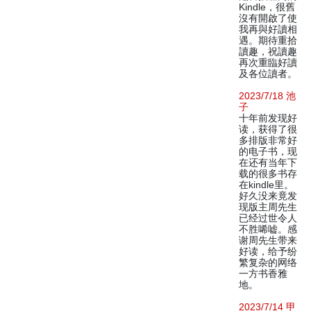
Kindle，很舊
沒有開啟了使
我再與好讀相
遇。期待重拾
讀趣，祝讀趣
再次重臨好讀
及各位讀者。
2023/7/18 池
子
十年前发现好
读，获得了很
多排版非常好
的电子书，现
在还有当年下
载的很多书存
在kindle里。
好久没来竟发
现版主周先生
已经过世令人
不胜唏嘘。感
谢周先生带来
好读，给予纷
繁复杂的网络
一方书香雅
地。
2023/7/14 甲