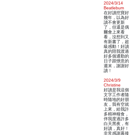
2024/3/14
Beatlebum
在好讀挖寶好
幾年，以為好
讀不會更新
了，但還是偶
爾會上來看
看，沒想到又
有新書了，超
級感動！好讀
真的陪我渡過
好多個通勤的
日子跟愜意的
週末，謝謝好
讀！
2024/3/9
Christine
好讀是我這個
文字工作者隨
時隨地的好朋
友，我有空就
上來，給我許
多精神糧食，
伴我度過許多
白天黑夜，有
好讀，真好！
非常感謝幕後