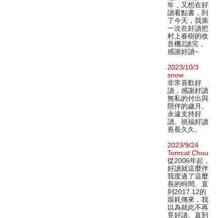
年，又想在好
讀看點書，到
了今天，我第
一次在好讀把
村上春樹的收
音機2讀完，
感謝好讀~
2023/10/3
snow
非常喜歡好
讀，感謝好讀
無私的付出與
陪伴的歲月。
永遠支持好
讀。祝福好讀
長長久久。
2023/9/24
Tomcat Chou
從2006年起，
好讀就這麼伴
我度過了這麼
長的時間。直
到2017.12的
噩耗傳來，我
以為就此不再
見好讀。直到