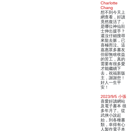
Charlotte
Chang
想不到今天上
網查看，好讀
竟然復活了，
是哪位神仙壯
士伸出援手？
還沒仔細搜尋
來龍去脈，已
喜極而泣。這
嘉惠眾多書友
但卻無啥收益
的苦工，真的
需要有很多愛
才能繼續下
去，祝福新版
主，謝謝您！
好人一生平
安！
2023/9/5 小張
喜愛好讀網站
及電子書本 很
多年月了。從
武俠小說起
始，到各種書
類，幸得有心
人製作電子本