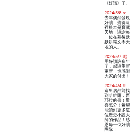
《好讀》了。
2024/5/8 rc
去年偶然發現
好讀，覺得這
裡根本是寶藏
天地！謝謝每
一位在幕後默
默耕耘文學天
地的人。
2024/5/7 呢
用好讀許多年
了，感謝重新
更新，也感謝
大家的付出！
2024/4/4 R
這里居然能找
到哈維爾．西
耶拉的書！驚
喜萬分！希望
能讀到更多這
位歷史小說大
師的作品！感
恩每一位好讀
團隊！