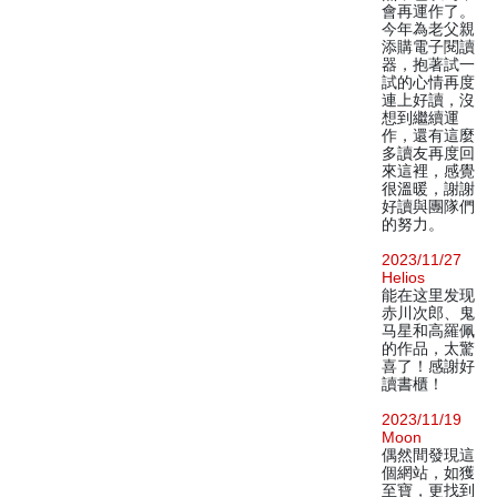
會再運作了。
今年為老父親
添購電子閱讀
器，抱著試一
試的心情再度
連上好讀，沒
想到繼續運
作，還有這麼
多讀友再度回
來這裡，感覺
很溫暖，謝謝
好讀與團隊們
的努力。
2023/11/27
Helios
能在这里发现
赤川次郎、鬼
马星和高羅佩
的作品，太驚
喜了！感謝好
讀書櫃！
2023/11/19
Moon
偶然間發現這
個網站，如獲
至寶，更找到