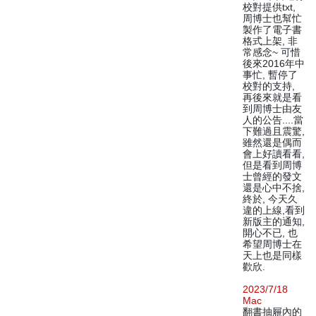
校對提供txt,
周博士也幫忙
製作了電子書
格式上架, 非
常感念~ 可惜
後來2016年中
事忙, 暫停了
校對的支持,
再後來就是看
到周博士由友
人的公告....當
下難過且震驚,
雖然還是偶而
會上好讀看看,
但是看到周博
士曾經的發文
還是心中不捨,
終於, 今天久
違的上線,看到
新版主的通知,
開心不已, 也
希望周博士在
天上也是同樣
歡欣.
2023/7/18
Mac
翻書抽屜內的