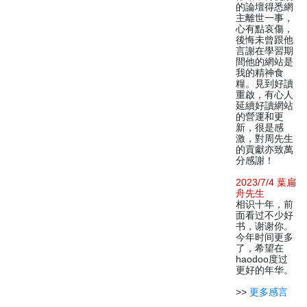
的論壇得悉網
主離世一事，
心有點哀傷，
後悔未曾跟他
言謝在學習期
間他的網站是
我的精神食
糧。見到好讀
重啟，有心人
延續好讀網站
的營運和更
新，很是感
激，對周先生
的貢獻亦致萬
分感謝！
2023/7/4 葉扁
舟先生
相识十年，前
面看过不少好
书，谢谢你。
今年时间更多
了，希望在
haodoo度过
更好的年华。
>>
更多感言