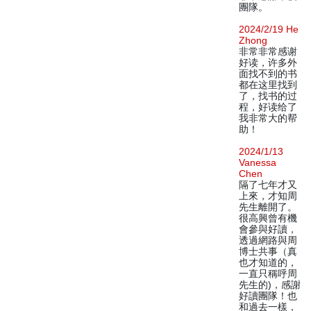
團隊。
2024/2/19 He
Zhong
非常非常感谢
好读，许多外
面找不到的书
都在这里找到
了，找书的过
程，好读给了
我非常大的帮
助！
2024/1/13
Vanessa
Chen
隔了七年才又
上來，才知周
先生離開了。
很高興曾有機
會參與好讀，
透過網路與周
博士共事（真
也才知道的，
一直只稱呼周
先生的)，感謝
好讀團隊！也
和過去一樣，