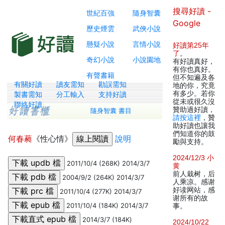
搜尋好讀 -
世紀百強
隨身智囊
Google
歷史煙雲
武俠小說
懸疑小說
言情小說
好讀第25年
了
。
奇幻小說
小說園地
有好讀真好，
有你也真好。
有聲書籍
但不知遍及各
有關好讀
讀友需知
勘誤需知
地的你，究竟
有多少。若你
製書需知
分工輸入
支持好讀
從未或很久沒
聯絡好讀
贊助過好讀，
隨身智囊 書目
請按這裡
，贊
助好讀也讓我
們知道你的鼓
何春蕤
《性心情》
說明
勵與支持。
2024/12/3 小
2011/10/4 (268K) 2014/3/7
黄
前人栽树，后
2004/9/2 (264K) 2014/3/7
人乘凉。感谢
好读网站，感
2011/10/4 (277K) 2014/3/7
谢所有的故
2011/10/4 (184K) 2014/3/7
事。
2014/3/7 (184K)
2024/10/22