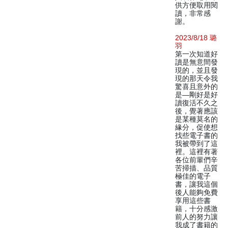
供方便取用閱
讀，非常感
謝。
2023/8/18 璐
羽
第一次知道好
讀是無意間發
現的，並且發
現的那天令我
驚喜且意外的
是—剛好是好
讀復活不久之
後，覺著應該
是某種莫名的
緣分，促使想
找些電子書的
我被帶到了這
裡。這裡有著
各位前輩們辛
苦掃描、品質
極佳的電子
書，讓我這個
後人能夠免費
享用這些書
籍，十分感激
前人的努力讓
我成了書籍的