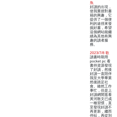
魚
好讀的出現，
使我重措對書
籍的興趣，它
提供了一個便
利的途徑來發
掘好書，希望
這個網站能繼
續為其他有興
趣的讀者服
務。
2023/7/8 歌
讀書時期用
pocket pc 看
書持資源發現
了好讀，然後
好讀一直陪伴
我至大學畢業
然後踏足社
會。雖然工作
事忙，但是上
好讀網閒逛看
黃河散文已成
一種習慣，直
至發現好讀不
再更新，繼而
停站，再從別