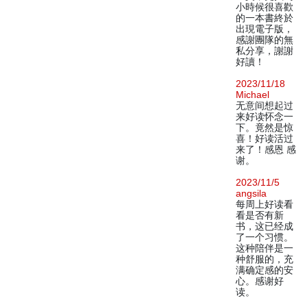
小時候很喜歡
的一本書終於
出現電子版，
感謝團隊的無
私分享，謝謝
好讀！
2023/11/18
Michael
无意间想起过
来好读怀念一
下。竟然是惊
喜！好读活过
来了！感恩 感
谢。
2023/11/5
angsila
每周上好读看
看是否有新
书，这已经成
了一个习惯。
这种陪伴是一
种舒服的，充
满确定感的安
心。感谢好
读。