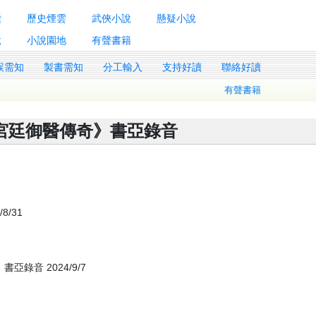
囊
歷史煙雲
武俠小說
懸疑小說
說
小說園地
有聲書籍
誤需知
製書需知
分工輸入
支持好讀
聯絡好讀
有聲書籍
宮廷御醫傳奇》書亞錄音
/31
錄音 2024/9/7