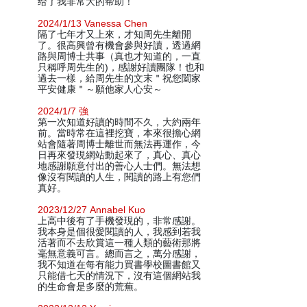
给了我非常大的帮助！
2024/1/13 Vanessa Chen
隔了七年才又上來，才知周先生離開
了。很高興曾有機會參與好讀，透過網
路與周博士共事（真也才知道的，一直
只稱呼周先生的)，感謝好讀團隊！也和
過去一樣，給周先生的文末＂祝您闔家
平安健康＂～願他家人心安～
2024/1/7 強
第一次知道好讀的時間不久，大約兩年
前。當時常在這裡挖寶，本來很擔心網
站會隨著周博士離世而無法再運作，今
日再來發現網站動起來了，真心、真心
地感謝願意付出的善心人士們。無法想
像沒有閱讀的人生，閱讀的路上有您們
真好。
2023/12/27 Annabel Kuo
上高中後有了手機發現的，非常感謝。
我本身是個很愛閱讀的人，我感到若我
活著而不去欣賞這一種人類的藝術那將
毫無意義可言。總而言之，萬分感謝，
我不知道在每有能力買書學校圖書館又
只能借七天的情況下，沒有這個網站我
的生命會是多麼的荒蕪。