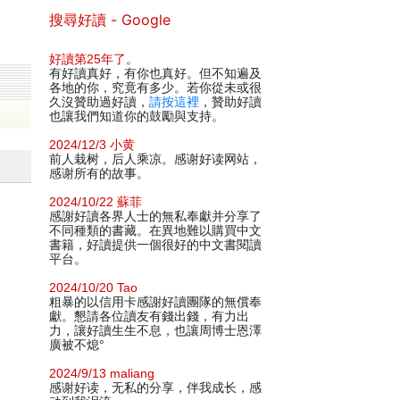
搜尋好讀 - Google
好讀第25年了
。
有好讀真好，有你也真好。但不知遍及
各地的你，究竟有多少。若你從未或很
久沒贊助過好讀，
請按這裡
，贊助好讀
也讓我們知道你的鼓勵與支持。
2024/12/3 小黄
前人栽树，后人乘凉。感谢好读网站，
感谢所有的故事。
2024/10/22 蘇菲
感謝好讀各界人士的無私奉獻并分享了
不同種類的書藏。在異地難以購買中文
書籍，好讀提供一個很好的中文書閱讀
平台。
2024/10/20 Tao
粗暴的以信用卡感謝好讀團隊的無償奉
獻。懇請各位讀友有錢出錢，有力出
力，讓好讀生生不息，也讓周博士恩澤
廣被不熄°
2024/9/13 maliang
感谢好读，无私的分享，伴我成长，感