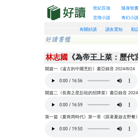
世紀百強
隨身智
言情小說
奇幻小
有關好讀
讀友需知
勘
林志國
《為帝王上菜：歷代
開篇一《遠古的中國烹飪》書亞錄音 2024/8/24
開篇二《長壽之星彭祖的招牌菜》書亞錄音 2024/8
第一篇《夏商周時代》第一章《跟著夏啟去野餐》書亞