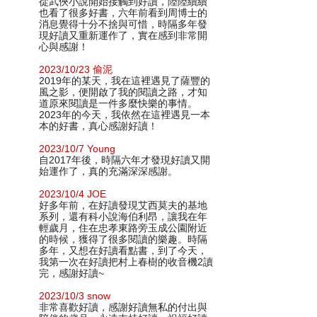
從武俠小說開始接觸到好讀，陸陸續續
也看了很多好書，六年前看到周博士的
消息覺得十分不捨與可惜，時隔多年發
現好讀又重新運作了，實在感到非常開
心與感謝！
2023/10/23 偷泥
2019年的某天，我在這裡遇見了薩豐的
風之影，便開啟了我的閱讀之路，才知
道原來閱讀是一件多麼快樂的事情。
2023年的今天，我依然在這裡遇見一本
本的好書，真心感謝好讀！
2023/10/7 Young
自2017年後，時隔六年才發現好讀又開
始運作了，真的充滿深深感謝。
2023/10/4 JOE
好多年前，在好讀發現艾西莫夫的基地
系列，還有科小說海伯利昂，讓我在年
輕歲月，住在忠孝東路旁玉成公園附近
的時候，獲得了很多閱讀的樂趣。時隔
多年，又想在好讀看點書，到了今天，
我第一次在好讀把村上春樹的收音機2讀
完，感謝好讀~
2023/10/3 snow
非常喜歡好讀，感謝好讀無私的付出與