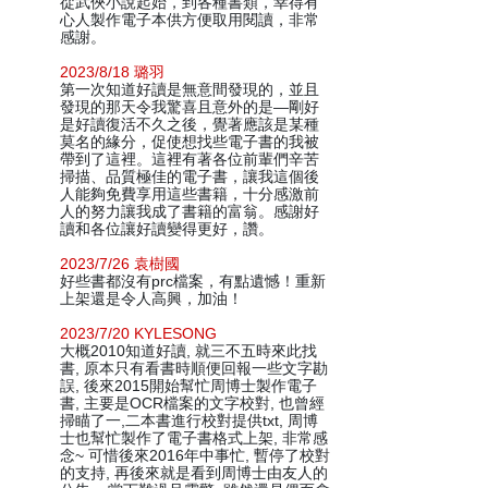
從武俠小說起始，到各種書類，幸得有
心人製作電子本供方便取用閱讀，非常
感謝。
2023/8/18 璐羽
第一次知道好讀是無意間發現的，並且
發現的那天令我驚喜且意外的是—剛好
是好讀復活不久之後，覺著應該是某種
莫名的緣分，促使想找些電子書的我被
帶到了這裡。這裡有著各位前輩們辛苦
掃描、品質極佳的電子書，讓我這個後
人能夠免費享用這些書籍，十分感激前
人的努力讓我成了書籍的富翁。感謝好
讀和各位讓好讀變得更好，讚。
2023/7/26 袁樹國
好些書都沒有prc檔案，有點遺憾！重新
上架還是令人高興，加油！
2023/7/20 KYLESONG
大概2010知道好讀, 就三不五時來此找
書, 原本只有看書時順便回報一些文字勘
誤, 後來2015開始幫忙周博士製作電子
書, 主要是OCR檔案的文字校對, 也曾經
掃瞄了一,二本書進行校對提供txt, 周博
士也幫忙製作了電子書格式上架, 非常感
念~ 可惜後來2016年中事忙, 暫停了校對
的支持, 再後來就是看到周博士由友人的