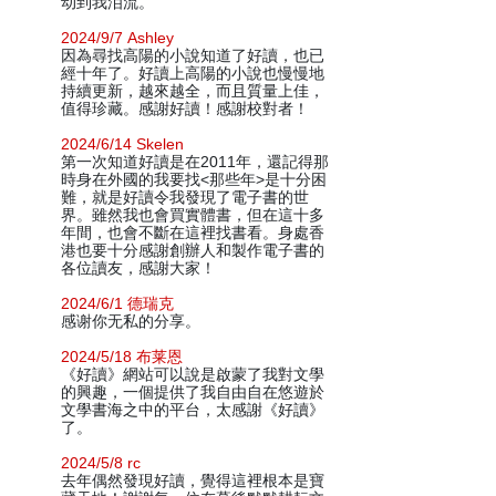
动到我泪流。
2024/9/7 Ashley
因為尋找高陽的小說知道了好讀，也已
經十年了。好讀上高陽的小說也慢慢地
持續更新，越來越全，而且質量上佳，
值得珍藏。感謝好讀！感謝校對者！
2024/6/14 Skelen
第一次知道好讀是在2011年，還記得那
時身在外國的我要找<那些年>是十分困
難，就是好讀令我發現了電子書的世
界。雖然我也會買實體書，但在這十多
年間，也會不斷在這裡找書看。身處香
港也要十分感謝創辦人和製作電子書的
各位讀友，感謝大家！
2024/6/1 德瑞克
感谢你无私的分享。
2024/5/18 布莱恩
《好讀》網站可以說是啟蒙了我對文學
的興趣，一個提供了我自由自在悠遊於
文學書海之中的平台，太感謝《好讀》
了。
2024/5/8 rc
去年偶然發現好讀，覺得這裡根本是寶