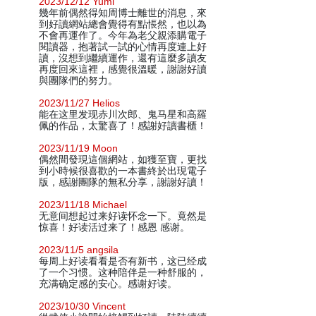
2023/12/12 Yumi
幾年前偶然得知周博士離世的消息，來
到好讀網站總會覺得有點悵然，也以為
不會再運作了。今年為老父親添購電子
閱讀器，抱著試一試的心情再度連上好
讀，沒想到繼續運作，還有這麼多讀友
再度回來這裡，感覺很溫暖，謝謝好讀
與團隊們的努力。
2023/11/27 Helios
能在这里发现赤川次郎、鬼马星和高羅
佩的作品，太驚喜了！感謝好讀書櫃！
2023/11/19 Moon
偶然間發現這個網站，如獲至寶，更找
到小時候很喜歡的一本書終於出現電子
版，感謝團隊的無私分享，謝謝好讀！
2023/11/18 Michael
无意间想起过来好读怀念一下。竟然是
惊喜！好读活过来了！感恩 感谢。
2023/11/5 angsila
每周上好读看看是否有新书，这已经成
了一个习惯。这种陪伴是一种舒服的，
充满确定感的安心。感谢好读。
2023/10/30 Vincent