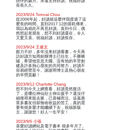
陪伴的歲月。永遠支持好讀。祝福好讀
長長久久。
2023/9/24 Tomcat Chou
從2006年起，好讀就這麼伴我度過了這
麼長的時間。直到2017.12的噩耗傳來，
我以為就此不再見好讀。直到今日，偶
然想起老朋友，想不到好讀還在，令人
又驚又喜。祝福好讀，好讀長存。
2023/9/24 王俊文
眼力不好，多年沒來好讀看書，今天再
訪好讀方知周劍輝博士已往生，不勝唏
噓，希望他安息天國。沒有他的辛苦創
建及許多熱心朋友的共同努力，好讀不
容易經營至今。謝謝周博士及熱心朋友
的辛勞貢獻！
2023/9/12 Charlotte Chang
想不到今天上網查看，好讀竟然復活
了，是哪位神仙壯士伸出援手？還沒仔
細搜尋來龍去脈，已喜極而泣。這嘉惠
眾多書友但卻無啥收益的苦工，真的需
要有很多愛才能繼續下去，祝福新版
主，謝謝您！好人一生平安！
2023/9/5 小張
喜愛好讀網站及電子書本 很多年月了。