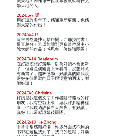
藏天地！謝謝每一位在幕後默默耕耘文
學天地的人。
2024/5/7 呢
用好讀許多年了，感謝重新更新，也感
謝大家的付出！
2024/4/4 R
這里居然能找到哈維爾．西耶拉的書！
驚喜萬分！希望能讀到更多這位歷史小
說大師的作品！感恩每一位好讀團隊！
2024/3/14 Beatlebum
在好讀挖寶好幾年，以為好讀不會更新
了，但還是偶爾會上來看看，沒想到又
有新書了，超級感動！好讀真的陪我渡
過好多個通勤的日子跟愜意的週末，謝
謝好讀！
2024/3/9 Christine
好讀是我這個文字工作者隨時隨地的好
朋友，我有空就上來，給我許多精神糧
食，伴我度過許多白天黑夜，有好讀，
真好！非常感謝幕後團隊。
2024/2/19 He Zhong
非常非常感谢好读，许多外面找不到的
书都在这里找到了，找书的过程，好读