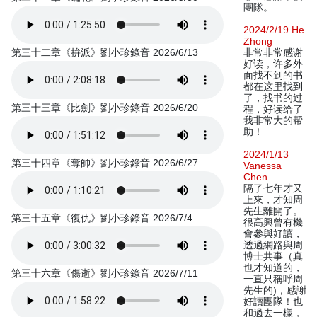
團隊。
2024/2/19 He
Zhong
第三十二章《拚派》劉小珍錄音 2026/6/13
非常非常感谢
好读，许多外
面找不到的书
都在这里找到
了，找书的过
第三十三章《比劍》劉小珍錄音 2026/6/20
程，好读给了
我非常大的帮
助！
2024/1/13
第三十四章《奪帥》劉小珍錄音 2026/6/27
Vanessa
Chen
隔了七年才又
上來，才知周
先生離開了。
第三十五章《復仇》劉小珍錄音 2026/7/4
很高興曾有機
會參與好讀，
透過網路與周
博士共事（真
也才知道的，
第三十六章《傷逝》劉小珍錄音 2026/7/11
一直只稱呼周
先生的)，感謝
好讀團隊！也
和過去一樣，