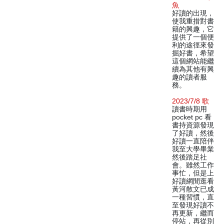
魚
好讀的出現，
使我重措對書
籍的興趣，它
提供了一個便
利的途徑來發
掘好書，希望
這個網站能繼
續為其他有興
趣的讀者服
務。
2023/7/8 歌
讀書時期用
pocket pc 看
書持資源發現
了好讀，然後
好讀一直陪伴
我至大學畢業
然後踏足社
會。雖然工作
事忙，但是上
好讀網閒逛看
黃河散文已成
一種習慣，直
至發現好讀不
再更新，繼而
停站，再從別