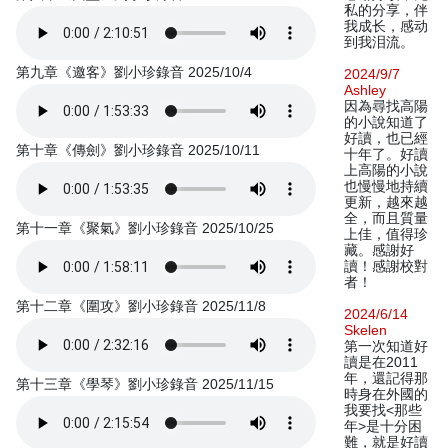
私的分享，伴
我成长，感动
到我泪流。
第九章《邀客》劉小珍錄音 2025/10/4
2024/9/7
Ashley
因為尋找高陽
的小說知道了
好讀，也已經
第十章《傳劍》劉小珍錄音 2025/10/11
十年了。好讀
上高陽的小說
也慢慢地持續
更新，越來越
全，而且質量
第十一章《聚氣》劉小珍錄音 2025/10/25
上佳，值得珍
藏。感謝好
讀！感謝校對
者！
第十二章《圍攻》劉小珍錄音 2025/11/8
2024/6/14
Skelen
第一次知道好
讀是在2011
年，還記得那
第十三章《學琴》劉小珍錄音 2025/11/15
時身在外國的
我要找<那些
年>是十分困
難，就是好讀