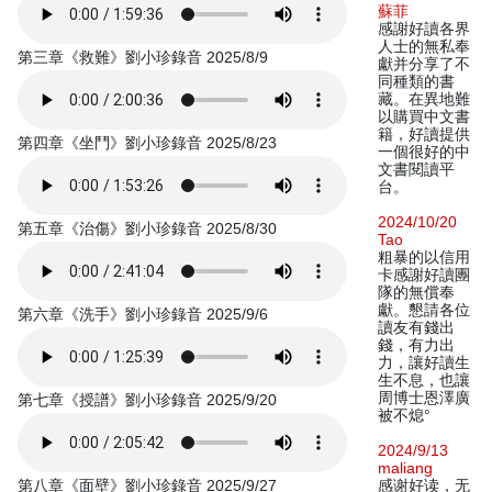
蘇菲
感謝好讀各界
人士的無私奉
第三章《救難》劉小珍錄音 2025/8/9
獻并分享了不
同種類的書
藏。在異地難
以購買中文書
籍，好讀提供
第四章《坐鬥》劉小珍錄音 2025/8/23
一個很好的中
文書閱讀平
台。
2024/10/20
第五章《治傷》劉小珍錄音 2025/8/30
Tao
粗暴的以信用
卡感謝好讀團
隊的無償奉
獻。懇請各位
第六章《洗手》劉小珍錄音 2025/9/6
讀友有錢出
錢，有力出
力，讓好讀生
生不息，也讓
周博士恩澤廣
第七章《授譜》劉小珍錄音 2025/9/20
被不熄°
2024/9/13
maliang
第八章《面壁》劉小珍錄音 2025/9/27
感谢好读，无