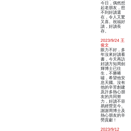
今日，偶然想
起老朋友，想
不到好讀還
在，令人又驚
又喜。祝福好
讀，好讀長
存。
2023/9/24 王
俊文
眼力不好，多
年沒來好讀看
書，今天再訪
好讀方知周劍
輝博士已往
生，不勝唏
噓，希望他安
息天國。沒有
他的辛苦創建
及許多熱心朋
友的共同努
力，好讀不容
易經營至今。
謝謝周博士及
熱心朋友的辛
勞貢獻！
2023/9/12