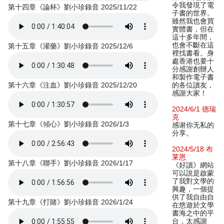
令我發現了電
第十四章《論杯》劉小珍錄音 2025/11/22
子書的世界。
雖然我也會買
實體書，但在
這十多年間，
也會不斷在這
第十五章《灌藥》劉小珍錄音 2025/12/6
裡找書看。身
處香港也要十
分感謝創辦人
和製作電子書
第十六章《注血》劉小珍錄音 2025/12/20
的各位讀友，
感謝大家！
2024/6/1 德瑞
克
第十七章《傾心》劉小珍錄音 2026/1/3
感谢你无私的
分享。
2024/5/18 布
莱恩
第十八章《聯手》劉小珍錄音 2026/1/17
《好讀》網站
可以說是啟蒙
了我對文學的
興趣，一個提
供了我自由自
第十九章《打賭》劉小珍錄音 2026/1/24
在悠遊於文學
書海之中的平
台，太感謝