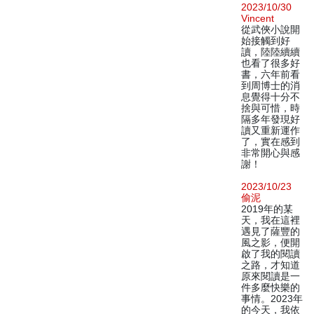
2023/10/30
Vincent
從武俠小說開
始接觸到好
讀，陸陸續續
也看了很多好
書，六年前看
到周博士的消
息覺得十分不
捨與可惜，時
隔多年發現好
讀又重新運作
了，實在感到
非常開心與感
謝！
2023/10/23
偷泥
2019年的某
天，我在這裡
遇見了薩豐的
風之影，便開
啟了我的閱讀
之路，才知道
原來閱讀是一
件多麼快樂的
事情。2023年
的今天，我依