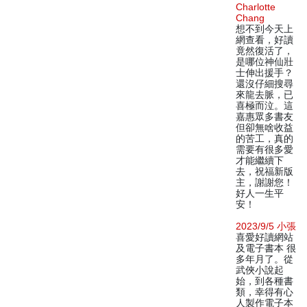
Charlotte
Chang
想不到今天上
網查看，好讀
竟然復活了，
是哪位神仙壯
士伸出援手？
還沒仔細搜尋
來龍去脈，已
喜極而泣。這
嘉惠眾多書友
但卻無啥收益
的苦工，真的
需要有很多愛
才能繼續下
去，祝福新版
主，謝謝您！
好人一生平
安！
2023/9/5 小張
喜愛好讀網站
及電子書本 很
多年月了。從
武俠小說起
始，到各種書
類，幸得有心
人製作電子本