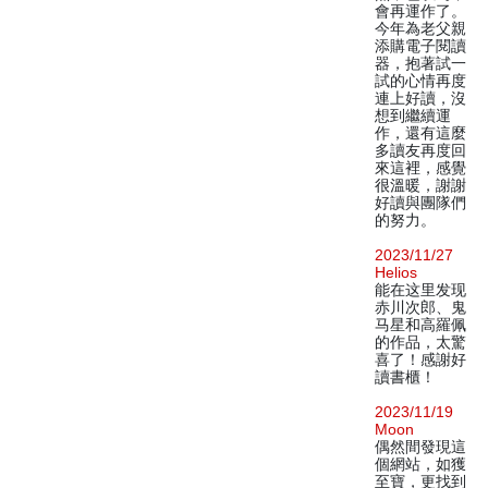
會再運作了。
今年為老父親
添購電子閱讀
器，抱著試一
試的心情再度
連上好讀，沒
想到繼續運
作，還有這麼
多讀友再度回
來這裡，感覺
很溫暖，謝謝
好讀與團隊們
的努力。
2023/11/27
Helios
能在这里发现
赤川次郎、鬼
马星和高羅佩
的作品，太驚
喜了！感謝好
讀書櫃！
2023/11/19
Moon
偶然間發現這
個網站，如獲
至寶，更找到