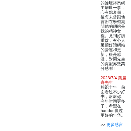
的論壇得悉網
主離世一事，
心有點哀傷，
後悔未曾跟他
言謝在學習期
間他的網站是
我的精神食
糧。見到好讀
重啟，有心人
延續好讀網站
的營運和更
新，很是感
激，對周先生
的貢獻亦致萬
分感謝！
2023/7/4 葉扁
舟先生
相识十年，前
面看过不少好
书，谢谢你。
今年时间更多
了，希望在
haodoo度过
更好的年华。
>>
更多感言