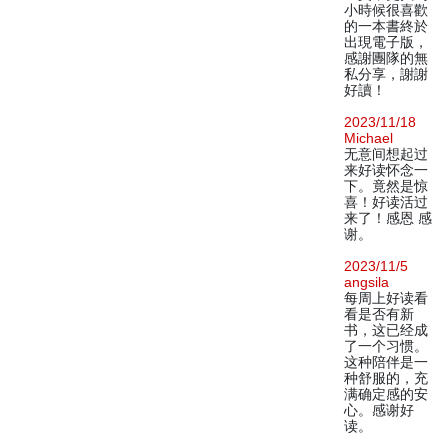
小時候很喜歡
的一本書終於
出現電子版，
感謝團隊的無
私分享，謝謝
好讀！
2023/11/18
Michael
无意间想起过
来好读怀念一
下。竟然是惊
喜！好读活过
来了！感恩 感
谢。
2023/11/5
angsila
每周上好读看
看是否有新
书，这已经成
了一个习惯。
这种陪伴是一
种舒服的，充
满确定感的安
心。感谢好
读。