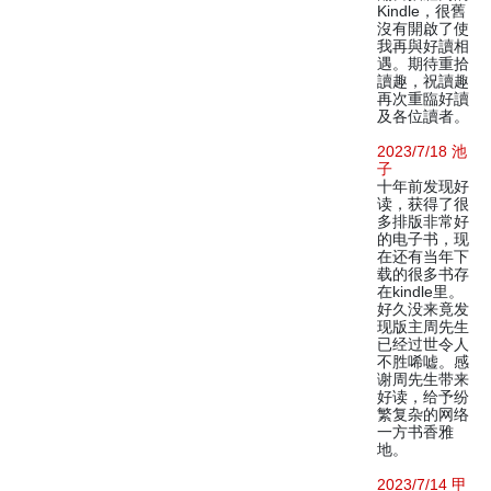
Kindle，很舊
沒有開啟了使
我再與好讀相
遇。期待重拾
讀趣，祝讀趣
再次重臨好讀
及各位讀者。
2023/7/18 池
子
十年前发现好
读，获得了很
多排版非常好
的电子书，现
在还有当年下
载的很多书存
在kindle里。
好久没来竟发
现版主周先生
已经过世令人
不胜唏嘘。感
谢周先生带来
好读，给予纷
繁复杂的网络
一方书香雅
地。
2023/7/14 甲