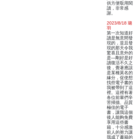
供方便取用閱
讀，非常感
謝。
2023/8/18 璐
羽
第一次知道好
讀是無意間發
現的，並且發
現的那天令我
驚喜且意外的
是—剛好是好
讀復活不久之
後，覺著應該
是某種莫名的
緣分，促使想
找些電子書的
我被帶到了這
裡。這裡有著
各位前輩們辛
苦掃描、品質
極佳的電子
書，讓我這個
後人能夠免費
享用這些書
籍，十分感激
前人的努力讓
我成了書籍的