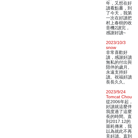
年，又想在好
讀看點書，到
了今天，我第
一次在好讀把
村上春樹的收
音機2讀完，
感謝好讀~
2023/10/3
snow
非常喜歡好
讀，感謝好讀
無私的付出與
陪伴的歲月。
永遠支持好
讀。祝福好讀
長長久久。
2023/9/24
Tomcat Chou
從2006年起，
好讀就這麼伴
我度過了這麼
長的時間。直
到2017.12的
噩耗傳來，我
以為就此不再
見好讀。直到