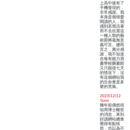
上高中後有了
手機發現的，
非常感謝。我
本身是個很愛
閱讀的人，我
感到若我活著
而不去欣賞這
一種人類的藝
術那將毫無意
義可言。總而
言之，萬分感
謝，我不知道
在每有能力買
書學校圖書館
又只能借七天
的情況下，沒
有這個網站我
的生命會是多
麼的荒蕪。
2023/12/12
Yumi
幾年前偶然得
知周博士離世
的消息，來到
好讀網站總會
覺得有點悵
然，也以為不