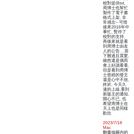
校對提供txt,
周博士也幫忙
製作了電子書
格式上架, 非
常感念~ 可惜
後來2016年中
事忙, 暫停了
校對的支持,
再後來就是看
到周博士由友
人的公告....當
下難過且震驚,
雖然還是偶而
會上好讀看看,
但是看到周博
士曾經的發文
還是心中不捨,
終於, 今天久
違的上線,看到
新版主的通知,
開心不已, 也
希望周博士在
天上也是同樣
歡欣.
2023/7/18
Mac
翻書抽屜內的