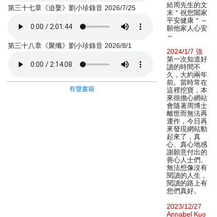
給周先生的文
第三十七章《迫娶》劉小珍錄音 2026/7/25
末＂祝您闔家
平安健康＂～
願他家人心安
～
第三十八章《聚殲》劉小珍錄音 2026/8/1
2024/1/7 強
第一次知道好
讀的時間不
久，大約兩年
前。當時常在
有聲書籍
這裡挖寶，本
來很擔心網站
會隨著周博士
離世而無法再
運作，今日再
來發現網站動
起來了，真
心、真心地感
謝願意付出的
善心人士們。
無法想像沒有
閱讀的人生，
閱讀的路上有
您們真好。
2023/12/27
Annabel Kuo