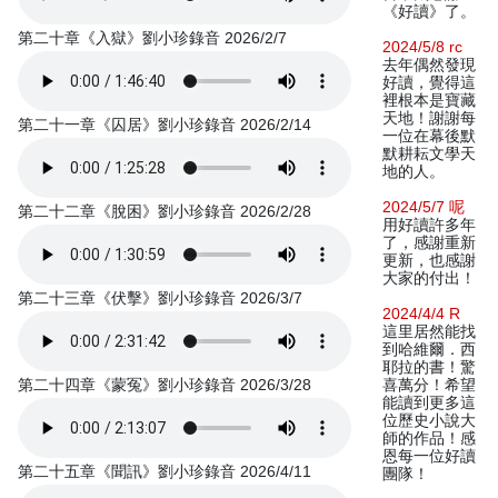
《好讀》了。
第二十章《入獄》劉小珍錄音 2026/2/7
2024/5/8 rc
去年偶然發現
好讀，覺得這
裡根本是寶藏
天地！謝謝每
第二十一章《囚居》劉小珍錄音 2026/2/14
一位在幕後默
默耕耘文學天
地的人。
2024/5/7 呢
第二十二章《脫困》劉小珍錄音 2026/2/28
用好讀許多年
了，感謝重新
更新，也感謝
大家的付出！
第二十三章《伏擊》劉小珍錄音 2026/3/7
2024/4/4 R
這里居然能找
到哈維爾．西
耶拉的書！驚
第二十四章《蒙冤》劉小珍錄音 2026/3/28
喜萬分！希望
能讀到更多這
位歷史小說大
師的作品！感
恩每一位好讀
第二十五章《聞訊》劉小珍錄音 2026/4/11
團隊！