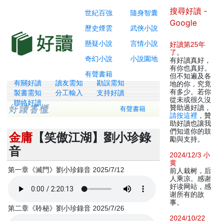
搜尋好讀 -
世紀百強
隨身智囊
Google
歷史煙雲
武俠小說
懸疑小說
言情小說
好讀第25年
了
。
奇幻小說
小說園地
有好讀真好，
有你也真好。
有聲書籍
但不知遍及各
有關好讀
讀友需知
勘誤需知
地的你，究竟
有多少。若你
製書需知
分工輸入
支持好讀
從未或很久沒
聯絡好讀
贊助過好讀，
有聲書籍
請按這裡
，贊
助好讀也讓我
們知道你的鼓
金庸
【笑傲江湖】劉小珍錄
勵與支持。
音
2024/12/3 小
黄
第一章《滅門》劉小珍錄音 2025/7/12
前人栽树，后
人乘凉。感谢
好读网站，感
谢所有的故
事。
第二章《聆秘》劉小珍錄音 2025/7/26
2024/10/22