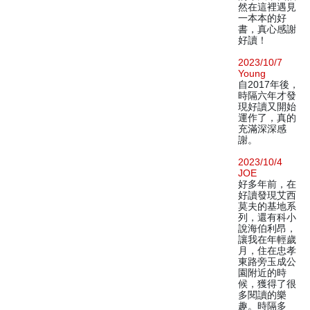
然在這裡遇見
一本本的好
書，真心感謝
好讀！
2023/10/7
Young
自2017年後，
時隔六年才發
現好讀又開始
運作了，真的
充滿深深感
謝。
2023/10/4
JOE
好多年前，在
好讀發現艾西
莫夫的基地系
列，還有科小
說海伯利昂，
讓我在年輕歲
月，住在忠孝
東路旁玉成公
園附近的時
候，獲得了很
多閱讀的樂
趣。時隔多