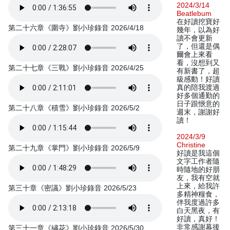
2024/3/14
Beatlebum
在好讀挖寶好
第二十六章《圍寺》劉小珍錄音 2026/4/18
幾年，以為好
讀不會更新
了，但還是偶
爾會上來看
看，沒想到又
第二十七章《三戰》劉小珍錄音 2026/4/25
有新書了，超
級感動！好讀
真的陪我渡過
好多個通勤的
日子跟愜意的
第二十八章《積雪》劉小珍錄音 2026/5/2
週末，謝謝好
讀！
2024/3/9
Christine
第二十九章《掌門》劉小珍錄音 2026/5/9
好讀是我這個
文字工作者隨
時隨地的好朋
友，我有空就
上來，給我許
第三十章《密議》劉小珍錄音 2026/5/23
多精神糧食，
伴我度過許多
白天黑夜，有
好讀，真好！
非常感謝幕後
第三十一章《繡花》劉小珍錄音 2026/5/30