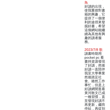
魚
好讀的出現，
使我重措對書
籍的興趣，它
提供了一個便
利的途徑來發
掘好書，希望
這個網站能繼
續為其他有興
趣的讀者服
務。
2023/7/8 歌
讀書時期用
pocket pc 看
書持資源發現
了好讀，然後
好讀一直陪伴
我至大學畢業
然後踏足社
會。雖然工作
事忙，但是上
好讀網閒逛看
黃河散文已成
一種習慣，直
至發現好讀不
再更新，繼而
停站，再從別