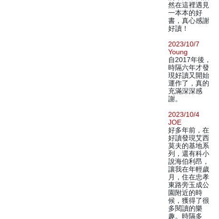
然在這裡遇見
一本本的好
書，真心感謝
好讀！
2023/10/7
Young
自2017年後，
時隔六年才發
現好讀又開始
運作了，真的
充滿深深感
謝。
2023/10/4
JOE
好多年前，在
好讀發現艾西
莫夫的基地系
列，還有科小
說海伯利昂，
讓我在年輕歲
月，住在忠孝
東路旁玉成公
園附近的時
候，獲得了很
多閱讀的樂
趣。時隔多