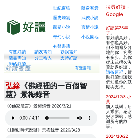
搜尋好讀 -
世紀百強
隨身智囊
Google
歷史煙雲
武俠小說
懸疑小說
言情小說
好讀第25年
了
。
奇幻小說
小說園地
有好讀真好，
有你也真好。
有聲書籍
但不知遍及各
有關好讀
讀友需知
勘誤需知
地的你，究竟
有多少。若你
製書需知
分工輸入
支持好讀
從未或很久沒
聯絡好讀
贊助過好讀，
有聲書籍
請按這裡
，贊
助好讀也讓我
們知道你的鼓
弘緣
《佛經裡的一百個智
勵與支持。
慧》景梅錄音
2024/12/3 小
黄
《0佛家箴言》景梅錄音 2026/3/21
前人栽树，后
人乘凉。感谢
好读网站，感
谢所有的故
事。
《1衝動時怎麼辦》景梅錄音 2026/3/28
2024/10/22