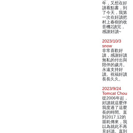
年，又想在好
讀看點書，到
了今天，我第
一次在好讀把
村上春樹的收
音機2讀完，
感謝好讀~
2023/10/3
snow
非常喜歡好
讀，感謝好讀
無私的付出與
陪伴的歲月。
永遠支持好
讀。祝福好讀
長長久久。
2023/9/24
Tomcat Chou
從2006年起，
好讀就這麼伴
我度過了這麼
長的時間。直
到2017.12的
噩耗傳來，我
以為就此不再
見好讀。直到