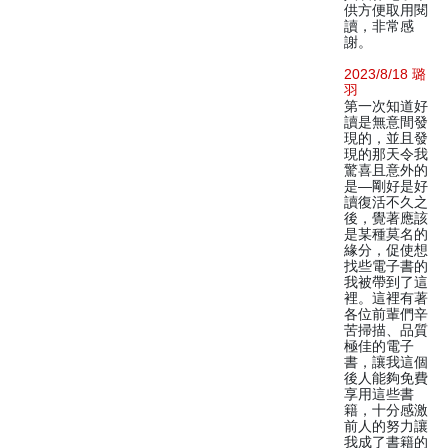
供方便取用閱
讀，非常感
謝。
2023/8/18 璐
羽
第一次知道好
讀是無意間發
現的，並且發
現的那天令我
驚喜且意外的
是—剛好是好
讀復活不久之
後，覺著應該
是某種莫名的
緣分，促使想
找些電子書的
我被帶到了這
裡。這裡有著
各位前輩們辛
苦掃描、品質
極佳的電子
書，讓我這個
後人能夠免費
享用這些書
籍，十分感激
前人的努力讓
我成了書籍的