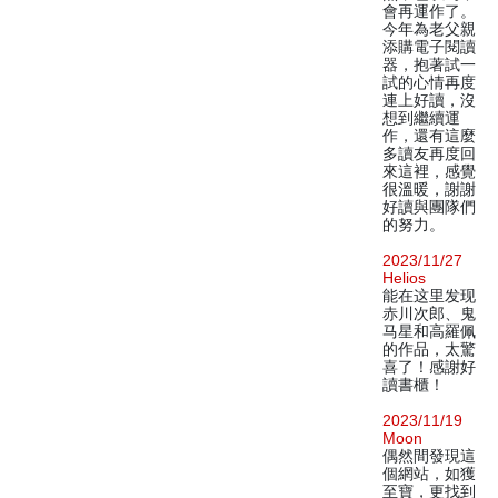
會再運作了。
今年為老父親
添購電子閱讀
器，抱著試一
試的心情再度
連上好讀，沒
想到繼續運
作，還有這麼
多讀友再度回
來這裡，感覺
很溫暖，謝謝
好讀與團隊們
的努力。
2023/11/27
Helios
能在这里发现
赤川次郎、鬼
马星和高羅佩
的作品，太驚
喜了！感謝好
讀書櫃！
2023/11/19
Moon
偶然間發現這
個網站，如獲
至寶，更找到