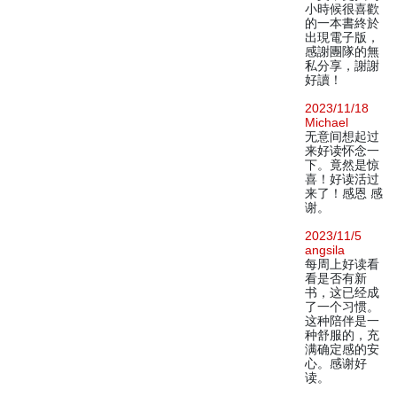
小時候很喜歡
的一本書終於
出現電子版，
感謝團隊的無
私分享，謝謝
好讀！
2023/11/18
Michael
无意间想起过
来好读怀念一
下。竟然是惊
喜！好读活过
来了！感恩 感
谢。
2023/11/5
angsila
每周上好读看
看是否有新
书，这已经成
了一个习惯。
这种陪伴是一
种舒服的，充
满确定感的安
心。感谢好
读。