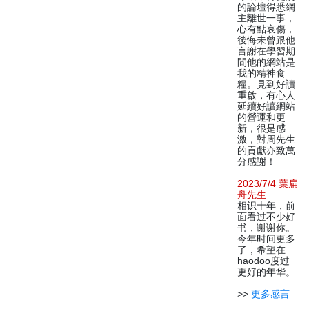
的論壇得悉網
主離世一事，
心有點哀傷，
後悔未曾跟他
言謝在學習期
間他的網站是
我的精神食
糧。見到好讀
重啟，有心人
延續好讀網站
的營運和更
新，很是感
激，對周先生
的貢獻亦致萬
分感謝！
2023/7/4 葉扁
舟先生
相识十年，前
面看过不少好
书，谢谢你。
今年时间更多
了，希望在
haodoo度过
更好的年华。
>>
更多感言