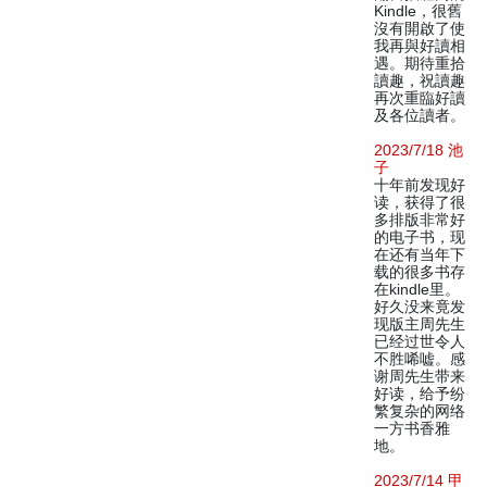
Kindle，很舊
沒有開啟了使
我再與好讀相
遇。期待重拾
讀趣，祝讀趣
再次重臨好讀
及各位讀者。
2023/7/18 池
子
十年前发现好
读，获得了很
多排版非常好
的电子书，现
在还有当年下
载的很多书存
在kindle里。
好久没来竟发
现版主周先生
已经过世令人
不胜唏嘘。感
谢周先生带来
好读，给予纷
繁复杂的网络
一方书香雅
地。
2023/7/14 甲