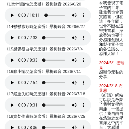
令我發現了電
《13懶惰隨性怎麽辦》景梅錄音 2026/6/20
子書的世界。
雖然我也會買
實體書，但在
這十多年間，
也會不斷在這
《14鬱鬱寡歡時怎麽辦》景梅錄音 2026/6/27
裡找書看。身
處香港也要十
分感謝創辦人
和製作電子書
《15感覺很自卑怎麽辦》景梅錄音 2026/7/4
的各位讀友，
感謝大家！
2024/6/1 德瑞
克
《16膽小懦弱怎麽辦》景梅錄音 2026/7/11
感谢你无私的
分享。
2024/5/18 布
莱恩
《17嚴重失眠時怎麽辦》景梅錄音 2026/7/18
《好讀》網站
可以說是啟蒙
了我對文學的
興趣，一個提
供了我自由自
《18貪婪作祟時怎麽辦》景梅錄音 2026/7/25
在悠遊於文學
書海之中的平
台，太感謝