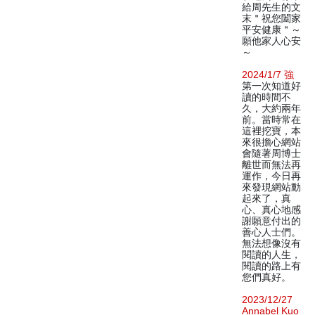
給周先生的文
末＂祝您闔家
平安健康＂～
願他家人心安
～
2024/1/7 強
第一次知道好
讀的時間不
久，大約兩年
前。當時常在
這裡挖寶，本
來很擔心網站
會隨著周博士
離世而無法再
運作，今日再
來發現網站動
起來了，真
心、真心地感
謝願意付出的
善心人士們。
無法想像沒有
閱讀的人生，
閱讀的路上有
您們真好。
2023/12/27
Annabel Kuo