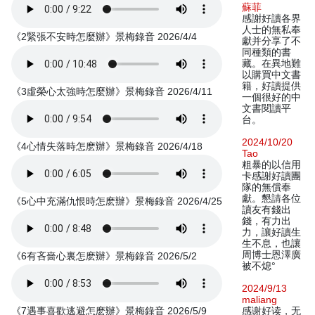
蘇菲
感謝好讀各界
人士的無私奉
《2緊張不安時怎麼辦》景梅錄音 2026/4/4
獻并分享了不
同種類的書
藏。在異地難
以購買中文書
籍，好讀提供
《3虛榮心太強時怎麼辦》景梅錄音 2026/4/11
一個很好的中
文書閱讀平
台。
2024/10/20
《4心情失落時怎麽辦》景梅錄音 2026/4/18
Tao
粗暴的以信用
卡感謝好讀團
隊的無償奉
獻。懇請各位
《5心中充滿仇恨時怎麽辦》景梅錄音 2026/4/25
讀友有錢出
錢，有力出
力，讓好讀生
生不息，也讓
周博士恩澤廣
《6有吝嗇心裏怎麽辦》景梅錄音 2026/5/2
被不熄°
2024/9/13
maliang
《7遇事喜歡逃避怎麽辦》景梅錄音 2026/5/9
感谢好读，无