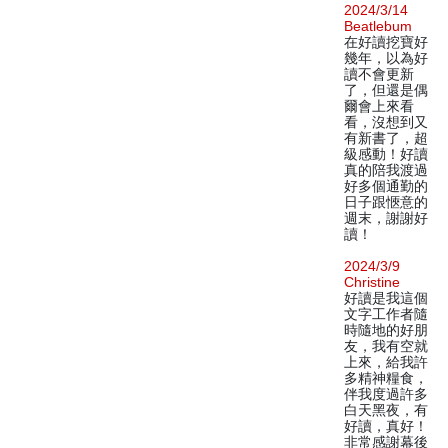
2024/3/14
Beatlebum
在好讀挖寶好
幾年，以為好
讀不會更新
了，但還是偶
爾會上來看
看，沒想到又
有新書了，超
級感動！好讀
真的陪我渡過
好多個通勤的
日子跟愜意的
週末，謝謝好
讀！
2024/3/9
Christine
好讀是我這個
文字工作者隨
時隨地的好朋
友，我有空就
上來，給我許
多精神糧食，
伴我度過許多
白天黑夜，有
好讀，真好！
非常感謝幕後