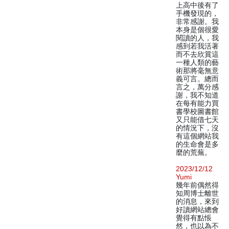
上高中後有了
手機發現的，
非常感謝。我
本身是個很愛
閱讀的人，我
感到若我活著
而不去欣賞這
一種人類的藝
術那將毫無意
義可言。總而
言之，萬分感
謝，我不知道
在每有能力買
書學校圖書館
又只能借七天
的情況下，沒
有這個網站我
的生命會是多
麼的荒蕪。
2023/12/12
Yumi
幾年前偶然得
知周博士離世
的消息，來到
好讀網站總會
覺得有點悵
然，也以為不