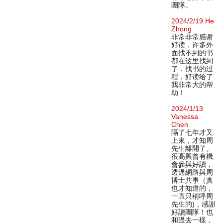
團隊。
2024/2/19 He
Zhong
非常非常感谢
好读，许多外
面找不到的书
都在这里找到
了，找书的过
程，好读给了
我非常大的帮
助！
2024/1/13
Vanessa
Chen
隔了七年才又
上來，才知周
先生離開了。
很高興曾有機
會參與好讀，
透過網路與周
博士共事（真
也才知道的，
一直只稱呼周
先生的)，感謝
好讀團隊！也
和過去一樣，