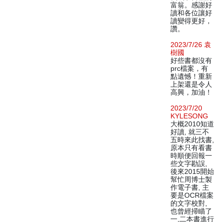
富翁。感謝好
讀和各位讓好
讀變得更好，
讚。
2023/7/26 袁
樹國
好些書都沒有
prc檔案，有
點遺憾！重新
上架還是令人
高興，加油！
2023/7/20
KYLESONG
大概2010知道
好讀, 就三不
五時來此找書,
原本只有看書
時順便回報一
些文字勘誤,
後來2015開始
幫忙周博士製
作電子書, 主
要是OCR檔案
的文字校對,
也曾經掃瞄了
一,二本書進行