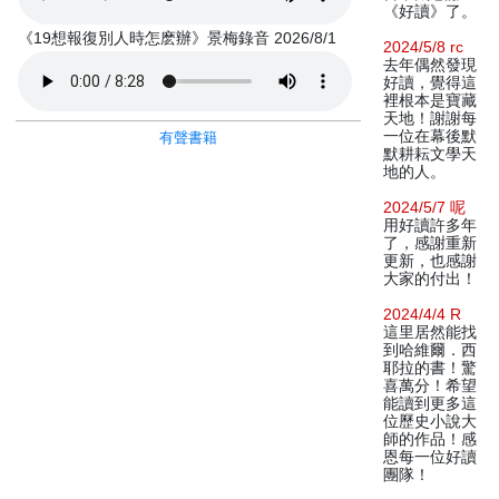
《好讀》了。
《19想報復別人時怎麽辦》景梅錄音 2026/8/1
2024/5/8 rc
去年偶然發現
好讀，覺得這
裡根本是寶藏
天地！謝謝每
一位在幕後默
有聲書籍
默耕耘文學天
地的人。
2024/5/7 呢
用好讀許多年
了，感謝重新
更新，也感謝
大家的付出！
2024/4/4 R
這里居然能找
到哈維爾．西
耶拉的書！驚
喜萬分！希望
能讀到更多這
位歷史小說大
師的作品！感
恩每一位好讀
團隊！