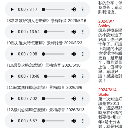
私的分享，伴
我成长，感动
到我泪流。
《8常常嫉妒別人怎麽辦》景梅錄音 2026/5/16
2024/9/7
Ashley
因為尋找高陽
的小說知道了
好讀，也已經
《9壓力過大時怎麽辦》景梅錄音 2026/5/23
十年了。好讀
上高陽的小說
也慢慢地持續
更新，越來越
全，而且質量
《10想發火時怎麽辦》景梅錄音 2026/5/30
上佳，值得珍
藏。感謝好
讀！感謝校對
者！
《11寂寞無聊時怎麽辦》景梅錄音 2026/6/6
2024/6/14
Skelen
第一次知道好
讀是在2011
年，還記得那
《12感到恐懼時怎麽辦》景梅錄音 2026/6/13
時身在外國的
我要找<那些
年>是十分困
難，就是好讀