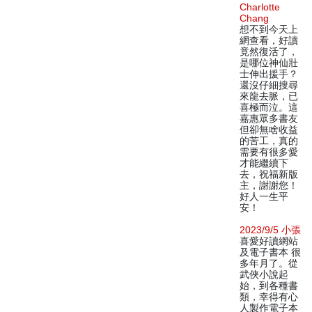
Charlotte
Chang
想不到今天上
網查看，好讀
竟然復活了，
是哪位神仙壯
士伸出援手？
還沒仔細搜尋
來龍去脈，已
喜極而泣。這
嘉惠眾多書友
但卻無啥收益
的苦工，真的
需要有很多愛
才能繼續下
去，祝福新版
主，謝謝您！
好人一生平
安！
2023/9/5 小張
喜愛好讀網站
及電子書本 很
多年月了。從
武俠小說起
始，到各種書
類，幸得有心
人製作電子本