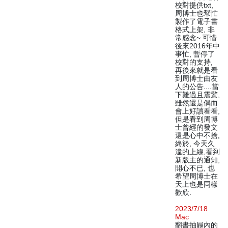
校對提供txt,
周博士也幫忙
製作了電子書
格式上架, 非
常感念~ 可惜
後來2016年中
事忙, 暫停了
校對的支持,
再後來就是看
到周博士由友
人的公告....當
下難過且震驚,
雖然還是偶而
會上好讀看看,
但是看到周博
士曾經的發文
還是心中不捨,
終於, 今天久
違的上線,看到
新版主的通知,
開心不已, 也
希望周博士在
天上也是同樣
歡欣.
2023/7/18
Mac
翻書抽屜內的