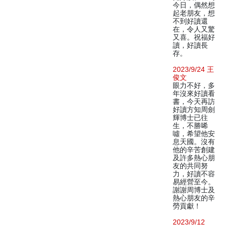
今日，偶然想
起老朋友，想
不到好讀還
在，令人又驚
又喜。祝福好
讀，好讀長
存。
2023/9/24 王
俊文
眼力不好，多
年沒來好讀看
書，今天再訪
好讀方知周劍
輝博士已往
生，不勝唏
噓，希望他安
息天國。沒有
他的辛苦創建
及許多熱心朋
友的共同努
力，好讀不容
易經營至今。
謝謝周博士及
熱心朋友的辛
勞貢獻！
2023/9/12