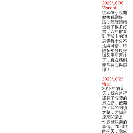
2023/10/30
Vincent
從武俠小說開
始接觸到好
讀，陸陸續續
也看了很多好
書，六年前看
到周博士的消
息覺得十分不
捨與可惜，時
隔多年發現好
讀又重新運作
了，實在感到
非常開心與感
謝！
2023/10/23
偷泥
2019年的某
天，我在這裡
遇見了薩豐的
風之影，便開
啟了我的閱讀
之路，才知道
原來閱讀是一
件多麼快樂的
事情。2023年
的今天，我依