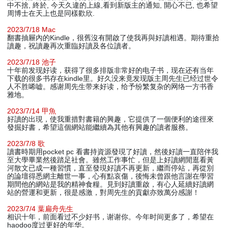
中不捨, 終於, 今天久違的上線,看到新版主的通知, 開心不已, 也希望
周博士在天上也是同樣歡欣.
2023/7/18 Mac
翻書抽屜內的Kindle，很舊沒有開啟了使我再與好讀相遇。期待重拾
讀趣，祝讀趣再次重臨好讀及各位讀者。
2023/7/18 池子
十年前发现好读，获得了很多排版非常好的电子书，现在还有当年
下载的很多书存在kindle里。好久没来竟发现版主周先生已经过世令
人不胜唏嘘。感谢周先生带来好读，给予纷繁复杂的网络一方书香
雅地。
2023/7/14 甲魚
好讀的出現，使我重措對書籍的興趣，它提供了一個便利的途徑來
發掘好書，希望這個網站能繼續為其他有興趣的讀者服務。
2023/7/8 歌
讀書時期用pocket pc 看書持資源發現了好讀，然後好讀一直陪伴我
至大學畢業然後踏足社會。雖然工作事忙，但是上好讀網閒逛看黃
河散文已成一種習慣，直至發現好讀不再更新，繼而停站，再從別
的論壇得悉網主離世一事，心有點哀傷，後悔未曾跟他言謝在學習
期間他的網站是我的精神食糧。見到好讀重啟，有心人延續好讀網
站的營運和更新，很是感激，對周先生的貢獻亦致萬分感謝！
2023/7/4 葉扁舟先生
相识十年，前面看过不少好书，谢谢你。今年时间更多了，希望在
haodoo度过更好的年华。