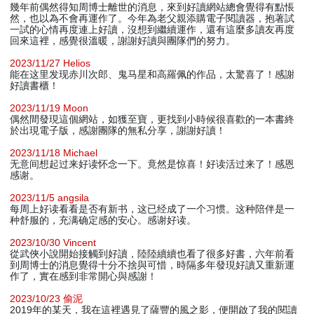
幾年前偶然得知周博士離世的消息，來到好讀網站總會覺得有點悵
然，也以為不會再運作了。今年為老父親添購電子閱讀器，抱著試
一試的心情再度連上好讀，沒想到繼續運作，還有這麼多讀友再度
回來這裡，感覺很溫暖，謝謝好讀與團隊們的努力。
2023/11/27 Helios
能在这里发现赤川次郎、鬼马星和高羅佩的作品，太驚喜了！感謝
好讀書櫃！
2023/11/19 Moon
偶然間發現這個網站，如獲至寶，更找到小時候很喜歡的一本書終
於出現電子版，感謝團隊的無私分享，謝謝好讀！
2023/11/18 Michael
无意间想起过来好读怀念一下。竟然是惊喜！好读活过来了！感恩
感谢。
2023/11/5 angsila
每周上好读看看是否有新书，这已经成了一个习惯。这种陪伴是一
种舒服的，充满确定感的安心。感谢好读。
2023/10/30 Vincent
從武俠小說開始接觸到好讀，陸陸續續也看了很多好書，六年前看
到周博士的消息覺得十分不捨與可惜，時隔多年發現好讀又重新運
作了，實在感到非常開心與感謝！
2023/10/23 偷泥
2019年的某天，我在這裡遇見了薩豐的風之影，便開啟了我的閱讀