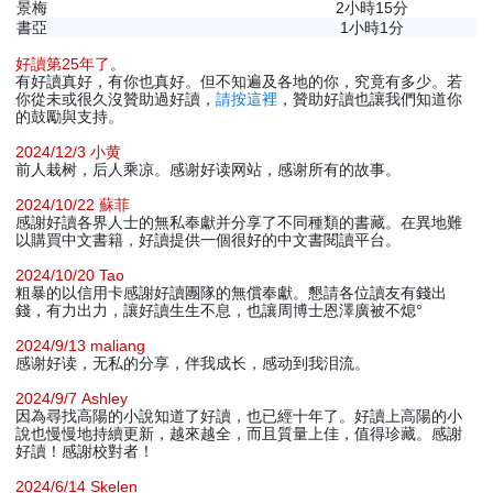
景梅
2小時15分
書亞
1小時1分
好讀第25年了
。
有好讀真好，有你也真好。但不知遍及各地的你，究竟有多少。若
你從未或很久沒贊助過好讀，
請按這裡
，贊助好讀也讓我們知道你
的鼓勵與支持。
2024/12/3 小黄
前人栽树，后人乘凉。感谢好读网站，感谢所有的故事。
2024/10/22 蘇菲
感謝好讀各界人士的無私奉獻并分享了不同種類的書藏。在異地難
以購買中文書籍，好讀提供一個很好的中文書閱讀平台。
2024/10/20 Tao
粗暴的以信用卡感謝好讀團隊的無償奉獻。懇請各位讀友有錢出
錢，有力出力，讓好讀生生不息，也讓周博士恩澤廣被不熄°
2024/9/13 maliang
感谢好读，无私的分享，伴我成长，感动到我泪流。
2024/9/7 Ashley
因為尋找高陽的小說知道了好讀，也已經十年了。好讀上高陽的小
說也慢慢地持續更新，越來越全，而且質量上佳，值得珍藏。感謝
好讀！感謝校對者！
2024/6/14 Skelen