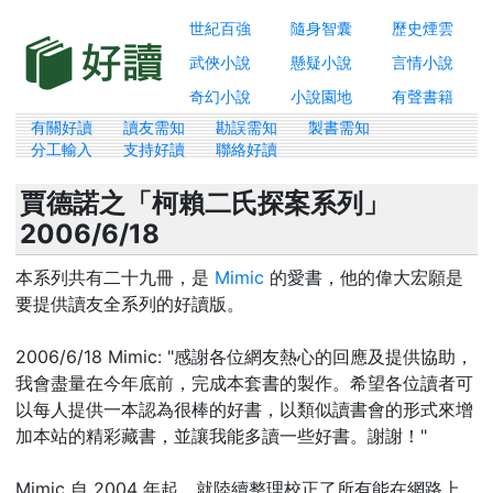
世紀百強
隨身智囊
歷史煙雲
武俠小說
懸疑小說
言情小說
奇幻小說
小說園地
有聲書籍
有關好讀
讀友需知
勘誤需知
製書需知
分工輸入
支持好讀
聯絡好讀
賈德諾之「柯賴二氏探案系列」
2006/6/18
本系列共有二十九冊，是
Mimic
的愛書，他的偉大宏願是
要提供讀友全系列的好讀版。
2006/6/18 Mimic: "感謝各位網友熱心的回應及提供協助，
我會盡量在今年底前，完成本套書的製作。希望各位讀者可
以每人提供一本認為很棒的好書，以類似讀書會的形式來增
加本站的精彩藏書，並讓我能多讀一些好書。謝謝！"
Mimic 自 2004 年起，就陸續整理校正了所有能在網路上