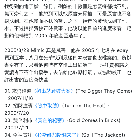
找得到的電子檔十餘冊。剩餘的十餘冊是怎麼樣都找不到。
無可奈何之下，他想到可以找原書來掃描。可是原書也不容
易找到。在他鍥而不捨的努力之下，神奇的被他找到了七
本。不過掃描費校正時費事，他說以他目前的進度來看，絕
對夠他轉檔到 2005 年底甚至過年了。
2005/8/29 Mimic 真是厲害，他在 2005 年七月在 ebay
買到五本，八月在光華找到最後四本沒書也沒檔案的。所以
書全有了，只看他何時有空慢工出細活了 -- 拜託賈德諾之
愛讀者不吝伸出援手，去信給他鼓勵打氣，或協助校正，也
許出書的速度會快些。
01. 來勢洶洶
《初出茅廬破大案》
(The Bigger They Come)
- 2007/11/16
02. 招財進寶
《險中取勝》
(Turn on The Heat) -
2009/7/20
03. 雙倍利市
《黃金的秘密》
(Gold Comes in Bricks) -
2009/7/21
04. 全神貫注
《拉斯維加斯錢來了》
(Spill The Jackpot) -