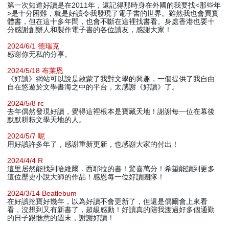
第一次知道好讀是在2011年，還記得那時身在外國的我要找<那些年
>是十分困難，就是好讀令我發現了電子書的世界。雖然我也會買實
體書，但在這十多年間，也會不斷在這裡找書看。身處香港也要十
分感謝創辦人和製作電子書的各位讀友，感謝大家！
2024/6/1 德瑞克
感谢你无私的分享。
2024/5/18 布莱恩
《好讀》網站可以說是啟蒙了我對文學的興趣，一個提供了我自由
自在悠遊於文學書海之中的平台，太感謝《好讀》了。
2024/5/8 rc
去年偶然發現好讀，覺得這裡根本是寶藏天地！謝謝每一位在幕後
默默耕耘文學天地的人。
2024/5/7 呢
用好讀許多年了，感謝重新更新，也感謝大家的付出！
2024/4/4 R
這里居然能找到哈維爾．西耶拉的書！驚喜萬分！希望能讀到更多
這位歷史小說大師的作品！感恩每一位好讀團隊！
2024/3/14 Beatlebum
在好讀挖寶好幾年，以為好讀不會更新了，但還是偶爾會上來看
看，沒想到又有新書了，超級感動！好讀真的陪我渡過好多個通勤
的日子跟愜意的週末，謝謝好讀！