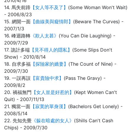
2010/4/16
14. 馬失前蹄
【女人等不及了】
(Some Woman Won't Wait)
- 2006/8/23
15. 網開一面
【曲線美與癡情郎】
(Beware The Curves) -
2007/1/3
16. 峰迴路轉
《欺人太甚》
(You Can Die Laughing) -
2009/7/29
17. 詭計多端
【見不得人的隱私】
(Some Slips Don't
Show) - 2010/8/14
18. 自求多福
【探險家的嬌妻】
(The Count of Nine) -
2009/7/30
19. 一誤再誤
【富貴險中求】
(Pass The Gravy) -
2009/8/2
20. 禍福無門
【女人豈是好惹的】
(Kept Women Can't
Quit) - 2007/11/13
21. 獨當一面
【寂寞的單身漢】
(Bachelors Get Lonely) -
2008/5/14
22. 先知先覺
《躲在暗處的女人》
(Shills Can't Cash
Chips) - 2009/7/30