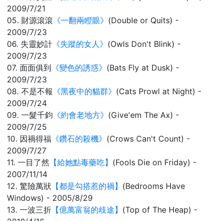
2009/7/21
05. 財源滾滾
《一翻兩瞪眼》
(Double or Quits) -
2009/7/23
06. 失靈妙計
《失蹤的女人》
(Owls Don't Blink) -
2009/7/23
07. 面面俱到
《變色的誘惑》
(Bats Fly at Dusk) -
2009/7/23
08. 不是不報
《黑夜中的貓群》
(Cats Prowl at Night) -
2009/7/24
09. 一髮千鈞
《約會老地方》
(Give'em The Ax) -
2009/7/25
10. 因禍得福
《鑽石的殺機》
(Crows Can't Count) -
2009/7/27
11. 一目了然
【給她點毒藥吃】
(Fools Die on Friday) -
2007/11/14
12. 驚險萬狀
【都是勾搭惹的禍】
(Bedrooms Have
Windows) - 2005/8/29
13. 一波三折
【億萬富翁的歧途】
(Top of The Heap) -