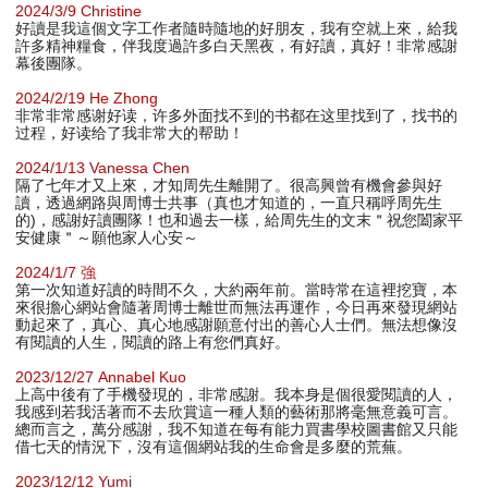
2024/3/9 Christine
好讀是我這個文字工作者隨時隨地的好朋友，我有空就上來，給我
許多精神糧食，伴我度過許多白天黑夜，有好讀，真好！非常感謝
幕後團隊。
2024/2/19 He Zhong
非常非常感谢好读，许多外面找不到的书都在这里找到了，找书的
过程，好读给了我非常大的帮助！
2024/1/13 Vanessa Chen
隔了七年才又上來，才知周先生離開了。很高興曾有機會參與好
讀，透過網路與周博士共事（真也才知道的，一直只稱呼周先生
的)，感謝好讀團隊！也和過去一樣，給周先生的文末＂祝您闔家平
安健康＂～願他家人心安～
2024/1/7 強
第一次知道好讀的時間不久，大約兩年前。當時常在這裡挖寶，本
來很擔心網站會隨著周博士離世而無法再運作，今日再來發現網站
動起來了，真心、真心地感謝願意付出的善心人士們。無法想像沒
有閱讀的人生，閱讀的路上有您們真好。
2023/12/27 Annabel Kuo
上高中後有了手機發現的，非常感謝。我本身是個很愛閱讀的人，
我感到若我活著而不去欣賞這一種人類的藝術那將毫無意義可言。
總而言之，萬分感謝，我不知道在每有能力買書學校圖書館又只能
借七天的情況下，沒有這個網站我的生命會是多麼的荒蕪。
2023/12/12 Yumi