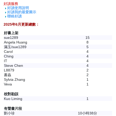
好讀服務
好讀使用說明
好讀我的最愛圖示
聯絡好讀
2025年6月更新總數：
好書上架
sue1289
15
Angela Huang
8
滿玉/sue1289
5
Carol
4
Ching
4
IT
4
Steve Chen
4
L8879
2
書蟲
2
Sylvia Zhang
1
Veva
1
校對勘誤
Kuo Liming
1
有聲書片段
劉小珍
10小時38分