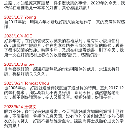
之路，才知道原來閱讀是一件多麼快樂的事情。2023年的今天，我
依然在這裡遇見一本本的好書，真心感謝好讀！
2023/10/7 Young
自2017年後，時隔六年才發現好讀又開始運作了，真的充滿深深感
謝。
2023/10/4 JOE
好多年前，在好讀發現艾西莫夫的基地系列，還有科小說海伯利
昂，讓我在年輕歲月，住在忠孝東路旁玉成公園附近的時候，獲得
了很多閱讀的樂趣。時隔多年，又想在好讀看點書，到了今天，我
第一次在好讀把村上春樹的收音機2讀完，感謝好讀~
2023/10/3 snow
非常喜歡好讀，感謝好讀無私的付出與陪伴的歲月。永遠支持好
讀。祝福好讀長長久久。
2023/9/24 Tomcat Chou
從2006年起，好讀就這麼伴我度過了這麼長的時間。直到2017.12
的噩耗傳來，我以為就此不再見好讀。直到今日，偶然想起老朋
友，想不到好讀還在，令人又驚又喜。祝福好讀，好讀長存。
2023/9/24 王俊文
眼力不好，多年沒來好讀看書，今天再訪好讀方知周劍輝博士已往
生，不勝唏噓，希望他安息天國。沒有他的辛苦創建及許多熱心朋
友的共同努力，好讀不容易經營至今。謝謝周博士及熱心朋友的辛
勞貢獻！