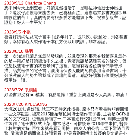
2023/9/12 Charlotte Chang
想不到今天上網查看，好讀竟然復活了，是哪位神仙壯士伸出援
手？還沒仔細搜尋來龍去脈，已喜極而泣。這嘉惠眾多書友但卻無
啥收益的苦工，真的需要有很多愛才能繼續下去，祝福新版主，謝
謝您！好人一生平安！
2023/9/5 小張
喜愛好讀網站及電子書本 很多年月了。從武俠小說起始，到各種書
類，幸得有心人製作電子本供方便取用閱讀，非常感謝。
2023/8/18 璐羽
第一次知道好讀是無意間發現的，並且發現的那天令我驚喜且意外
的是—剛好是好讀復活不久之後，覺著應該是某種莫名的緣分，促
使想找些電子書的我被帶到了這裡。這裡有著各位前輩們辛苦掃
描、品質極佳的電子書，讓我這個後人能夠免費享用這些書籍，十
分感激前人的努力讓我成了書籍的富翁。感謝好讀和各位讓好讀變
得更好，讚。
2023/7/26 袁樹國
好些書都沒有prc檔案，有點遺憾！重新上架還是令人高興，加油！
2023/7/20 KYLESONG
大概2010知道好讀, 就三不五時來此找書, 原本只有看書時順便回報
一些文字勘誤, 後來2015開始幫忙周博士製作電子書, 主要是OCR檔
案的文字校對, 也曾經掃瞄了一,二本書進行校對提供txt, 周博士也幫
忙製作了電子書格式上架, 非常感念~ 可惜後來2016年中事忙, 暫停
了校對的支持, 再後來就是看到周博士由友人的公告....當下難過且震
驚, 雖然還是偶而會上好讀看看, 但是看到周博士曾經的發文還是心