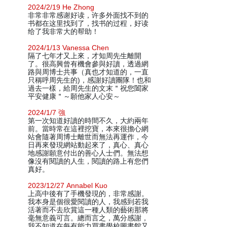
2024/2/19 He Zhong
非常非常感谢好读，许多外面找不到的
书都在这里找到了，找书的过程，好读
给了我非常大的帮助！
2024/1/13 Vanessa Chen
隔了七年才又上來，才知周先生離開
了。很高興曾有機會參與好讀，透過網
路與周博士共事（真也才知道的，一直
只稱呼周先生的)，感謝好讀團隊！也和
過去一樣，給周先生的文末＂祝您闔家
平安健康＂～願他家人心安～
2024/1/7 強
第一次知道好讀的時間不久，大約兩年
前。當時常在這裡挖寶，本來很擔心網
站會隨著周博士離世而無法再運作，今
日再來發現網站動起來了，真心、真心
地感謝願意付出的善心人士們。無法想
像沒有閱讀的人生，閱讀的路上有您們
真好。
2023/12/27 Annabel Kuo
上高中後有了手機發現的，非常感謝。
我本身是個很愛閱讀的人，我感到若我
活著而不去欣賞這一種人類的藝術那將
毫無意義可言。總而言之，萬分感謝，
我不知道在每有能力買書學校圖書館又