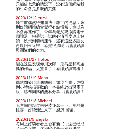
只能借七天的情況下，沒有這個網站我
的生命會是多麼的荒蕪。
2023/12/12 Yumi
幾年前偶然得知周博士離世的消息，來
到好讀網站總會覺得有點悵然，也以為
不會再運作了。今年為老父親添購電子
閱讀器，抱著試一試的心情再度連上好
讀，沒想到繼續運作，還有這麼多讀友
再度回來這裡，感覺很溫暖，謝謝好讀
與團隊們的努力。
2023/11/27 Helios
能在这里发现赤川次郎、鬼马星和高羅
佩的作品，太驚喜了！感謝好讀書櫃！
2023/11/19 Moon
偶然間發現這個網站，如獲至寶，更找
到小時候很喜歡的一本書終於出現電子
版，感謝團隊的無私分享，謝謝好讀！
2023/11/18 Michael
无意间想起过来好读怀念一下。竟然是
惊喜！好读活过来了！感恩 感谢。
2023/11/5 angsila
每周上好读看看是否有新书，这已经成
了一个习惯。这种陪伴是一种舒服的，