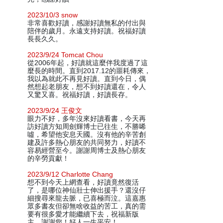
2023/10/3 snow
非常喜歡好讀，感謝好讀無私的付出與
陪伴的歲月。永遠支持好讀。祝福好讀
長長久久。
2023/9/24 Tomcat Chou
從2006年起，好讀就這麼伴我度過了這
麼長的時間。直到2017.12的噩耗傳來，
我以為就此不再見好讀。直到今日，偶
然想起老朋友，想不到好讀還在，令人
又驚又喜。祝福好讀，好讀長存。
2023/9/24 王俊文
眼力不好，多年沒來好讀看書，今天再
訪好讀方知周劍輝博士已往生，不勝唏
噓，希望他安息天國。沒有他的辛苦創
建及許多熱心朋友的共同努力，好讀不
容易經營至今。謝謝周博士及熱心朋友
的辛勞貢獻！
2023/9/12 Charlotte Chang
想不到今天上網查看，好讀竟然復活
了，是哪位神仙壯士伸出援手？還沒仔
細搜尋來龍去脈，已喜極而泣。這嘉惠
眾多書友但卻無啥收益的苦工，真的需
要有很多愛才能繼續下去，祝福新版
主，謝謝您！好人一生平安！