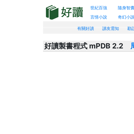
世紀百強
隨身智
言情小說
奇幻小
有關好讀
讀友需知
勘
好讀製書程式 mPDB 2.2