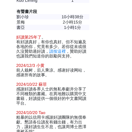
Kuo Liming
1
有聲書片段
劉小珍
10小時38分
景梅
2小時15分
書亞
1小時1分
好讀第25年了
。
有好讀真好，有你也真好。但不知遍及
各地的你，究竟有多少。若你從未或很
久沒贊助過好讀，
請按這裡
，贊助好讀
也讓我們知道你的鼓勵與支持。
2024/12/3 小黄
前人栽树，后人乘凉。感谢好读网站，
感谢所有的故事。
2024/10/22 蘇菲
感謝好讀各界人士的無私奉獻并分享了
不同種類的書藏。在異地難以購買中文
書籍，好讀提供一個很好的中文書閱讀
平台。
2024/10/20 Tao
粗暴的以信用卡感謝好讀團隊的無償奉
獻。懇請各位讀友有錢出錢，有力出
力，讓好讀生生不息，也讓周博士恩澤
廣被不熄°