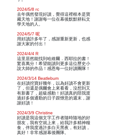
2024/5/8 rc
去年偶然發現好讀，覺得這裡根本是寶
藏天地！謝謝每一位在幕後默默耕耘文
學天地的人。
2024/5/7 呢
用好讀許多年了，感謝重新更新，也感
謝大家的付出！
2024/4/4 R
這里居然能找到哈維爾．西耶拉的書！
驚喜萬分！希望能讀到更多這位歷史小
說大師的作品！感恩每一位好讀團隊！
2024/3/14 Beatlebum
在好讀挖寶好幾年，以為好讀不會更新
了，但還是偶爾會上來看看，沒想到又
有新書了，超級感動！好讀真的陪我渡
過好多個通勤的日子跟愜意的週末，謝
謝好讀！
2024/3/9 Christine
好讀是我這個文字工作者隨時隨地的好
朋友，我有空就上來，給我許多精神糧
食，伴我度過許多白天黑夜，有好讀，
真好！非常感謝幕後團隊。