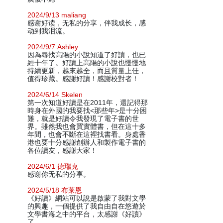
2024/9/13 maliang
感谢好读，无私的分享，伴我成长，感
动到我泪流。
2024/9/7 Ashley
因為尋找高陽的小說知道了好讀，也已
經十年了。好讀上高陽的小說也慢慢地
持續更新，越來越全，而且質量上佳，
值得珍藏。感謝好讀！感謝校對者！
2024/6/14 Skelen
第一次知道好讀是在2011年，還記得那
時身在外國的我要找<那些年>是十分困
難，就是好讀令我發現了電子書的世
界。雖然我也會買實體書，但在這十多
年間，也會不斷在這裡找書看。身處香
港也要十分感謝創辦人和製作電子書的
各位讀友，感謝大家！
2024/6/1 德瑞克
感谢你无私的分享。
2024/5/18 布莱恩
《好讀》網站可以說是啟蒙了我對文學
的興趣，一個提供了我自由自在悠遊於
文學書海之中的平台，太感謝《好讀》
了。