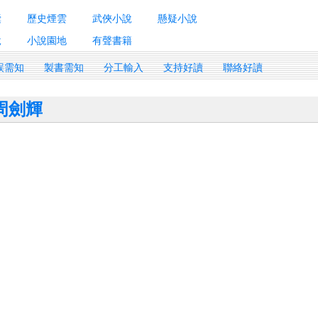
囊
歷史煙雲
武俠小說
懸疑小說
說
小說園地
有聲書籍
誤需知
製書需知
分工輸入
支持好讀
聯絡好讀
周劍輝