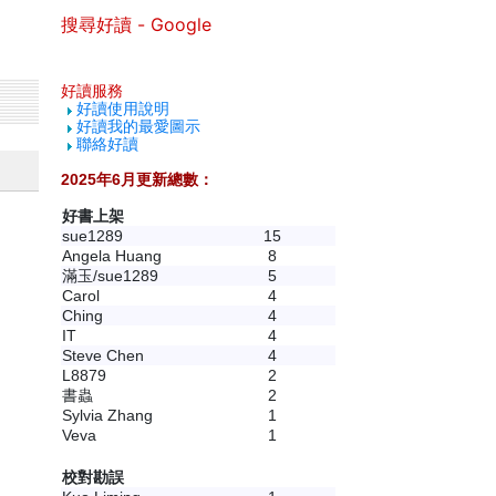
搜尋好讀 - Google
好讀服務
好讀使用說明
好讀我的最愛圖示
聯絡好讀
2025年6月更新總數：
好書上架
sue1289
15
Angela Huang
8
滿玉/sue1289
5
Carol
4
Ching
4
IT
4
Steve Chen
4
L8879
2
書蟲
2
Sylvia Zhang
1
Veva
1
校對勘誤