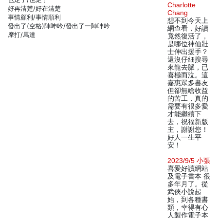
Charlotte
好再清楚/好在清楚
Chang
事情顧利/事情順利
想不到今天上
發出了(空格)陣呻吟/發出了一陣呻吟
網查看，好讀
摩打/馬達
竟然復活了，
是哪位神仙壯
士伸出援手？
還沒仔細搜尋
來龍去脈，已
喜極而泣。這
嘉惠眾多書友
但卻無啥收益
的苦工，真的
需要有很多愛
才能繼續下
去，祝福新版
主，謝謝您！
好人一生平
安！
2023/9/5 小張
喜愛好讀網站
及電子書本 很
多年月了。從
武俠小說起
始，到各種書
類，幸得有心
人製作電子本