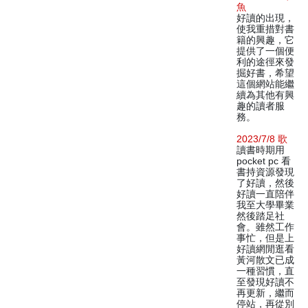
魚
好讀的出現，
使我重措對書
籍的興趣，它
提供了一個便
利的途徑來發
掘好書，希望
這個網站能繼
續為其他有興
趣的讀者服
務。
2023/7/8 歌
讀書時期用
pocket pc 看
書持資源發現
了好讀，然後
好讀一直陪伴
我至大學畢業
然後踏足社
會。雖然工作
事忙，但是上
好讀網閒逛看
黃河散文已成
一種習慣，直
至發現好讀不
再更新，繼而
停站，再從別