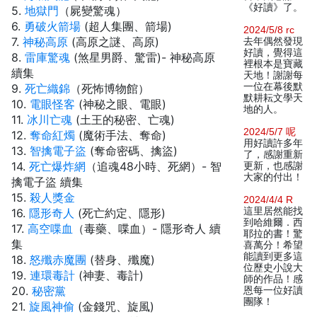
《好讀》了。
5.
地獄門
（屍變驚魂）
6.
勇破火箭場
(超人集團、箭場)
2024/5/8 rc
7.
神秘高原
(高原之謎、高原)
去年偶然發現
好讀，覺得這
8.
雷庫驚魂
(煞星男爵、驚雷)- 神秘高原
裡根本是寶藏
續集
天地！謝謝每
一位在幕後默
9.
死亡織錦
（死怖博物館）
默耕耘文學天
10.
電眼怪客
(神秘之眼、電眼)
地的人。
11.
冰川亡魂
(土王的秘密、亡魂)
2024/5/7 呢
12.
奪命紅燭
(魔術手法、奪命)
用好讀許多年
13.
智擒電子盜
(奪命密碼、擒盜)
了，感謝重新
14.
死亡爆炸網
（追魂48小時、死網）- 智
更新，也感謝
大家的付出！
擒電子盜 續集
15.
殺人獎金
2024/4/4 R
這里居然能找
16.
隱形奇人
(死亡約定、隱形)
到哈維爾．西
17.
高空喋血
（毒藥、喋血）- 隱形奇人 續
耶拉的書！驚
集
喜萬分！希望
能讀到更多這
18.
怒殲赤魔團
(替身、殲魔)
位歷史小說大
19.
連環毒計
(神妻、毒計)
師的作品！感
20.
秘密黨
恩每一位好讀
團隊！
21.
旋風神偷
(金錢咒、旋風)