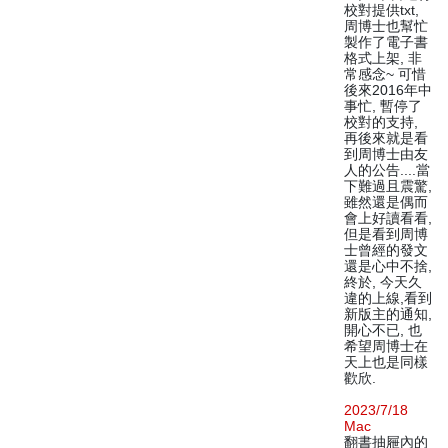
校對提供txt,
周博士也幫忙
製作了電子書
格式上架, 非
常感念~ 可惜
後來2016年中
事忙, 暫停了
校對的支持,
再後來就是看
到周博士由友
人的公告....當
下難過且震驚,
雖然還是偶而
會上好讀看看,
但是看到周博
士曾經的發文
還是心中不捨,
終於, 今天久
違的上線,看到
新版主的通知,
開心不已, 也
希望周博士在
天上也是同樣
歡欣.
2023/7/18
Mac
翻書抽屜內的