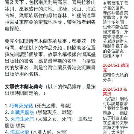
遍及天下，包括南美利馬高原、喜馬拉雅山
令我發現了電
子書的世界。
冰川、巫教盛行的海地、北極、火山、海底
雖然我也會買
古城、獵頭族居住的原始森林、神秘的達華
實體書，但在
拉宮及東南亞的蠻荒地區等，帶領讀者到各
這十多年間，
也會不斷在這
處探險。
裡找書看。身
處香港也要十
要完全閱讀所有木蘭花的故事，都要花一段
分感謝創辦人
和製作電子書
時間。希望以下的作品介紹，能協助各位選
的各位讀友，
擇先閱讀那個故事。故事名稱根據台灣萬盛
感謝大家！
出版社的書名，應是最早期的名稱，而括號
2024/6/1 德瑞
內的故事名，則是台灣金蘭及香港交流圖書
克
出版所用的名稱。
感谢你无私的
分享。
女黑俠木蘭花傳奇
（以下的作品排序，是按
2024/5/18 布
出版時間而定的。）
莱恩
《好讀》網站
可以說是啟蒙
1.
巧奪死光錶
(死光迷霧、奪錶)
了我對文學的
2.
血戰黑龍黨
(黑龍現爪、戰龍)
興趣，一個提
供了我自由自
3.
火海生死鬥
(太陽之女、死鬥) - 血戰黑
在悠遊於文學
龍黨 續集
書海之中的平
4.
海底火龍
(木雕人頭、火龍)
台，太感謝