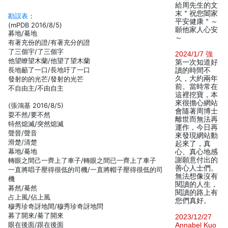
給周先生的文
末＂祝您闔家
勘誤表
：
平安健康＂～
(mPDB 2016/8/5)
願他家人心安
募地/驀地
～
有著充份的證/有著充分的證
了三個宇/了三個字
2024/1/7 強
他望瞭望木蘭/他望了望木蘭
第一次知道好
長地籲了一口/長地吁了一口
讀的時間不
久，大約兩年
發射的的光芒/發射的光芒
前。當時常在
不自由主/不由自主
這裡挖寶，本
來很擔心網站
(張鴻基 2016/8/5)
會隨著周博士
耍不然/要不然
離世而無法再
特然熄滅/突然熄滅
運作，今日再
聲晉/聲音
來發現網站動
滑楚/清楚
起來了，真
幕地/驀地
心、真心地感
謝願意付出的
轉眼之間己一齊上了車子/轉眼之間已一齊上了車子
善心人士們。
一直將唱子壓得很低的司機/一直將帽子壓得很低的司
無法想像沒有
機
閱讀的人生，
募然/驀然
閱讀的路上有
占上風/佔上風
您們真好。
穆秀珍奇訝地間/穆秀珍奇訝地問
募了開來/驀了開來
2023/12/27
眼在後面/跟在後面
Annabel Kuo