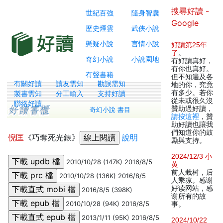
搜尋好讀 -
世紀百強
隨身智囊
Google
歷史煙雲
武俠小說
懸疑小說
言情小說
好讀第25年
了
。
奇幻小說
小說園地
有好讀真好，
有你也真好。
有聲書籍
但不知遍及各
有關好讀
讀友需知
勘誤需知
地的你，究竟
有多少。若你
製書需知
分工輸入
支持好讀
從未或很久沒
聯絡好讀
贊助過好讀，
奇幻小說 書目
請按這裡
，贊
助好讀也讓我
們知道你的鼓
倪匡
《巧奪死光錶》
說明
勵與支持。
2024/12/3 小
2010/10/28 (147K) 2016/8/5
黄
前人栽树，后
2010/10/28 (136K) 2016/8/5
人乘凉。感谢
好读网站，感
2016/8/5 (398K)
谢所有的故
2010/10/28 (94K) 2016/8/5
事。
2013/1/11 (95K) 2016/8/5
2024/10/22