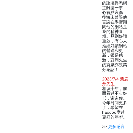
的論壇得悉網
主離世一事，
心有點哀傷，
後悔未曾跟他
言謝在學習期
間他的網站是
我的精神食
糧。見到好讀
重啟，有心人
延續好讀網站
的營運和更
新，很是感
激，對周先生
的貢獻亦致萬
分感謝！
2023/7/4 葉扁
舟先生
相识十年，前
面看过不少好
书，谢谢你。
今年时间更多
了，希望在
haodoo度过
更好的年华。
>>
更多感言