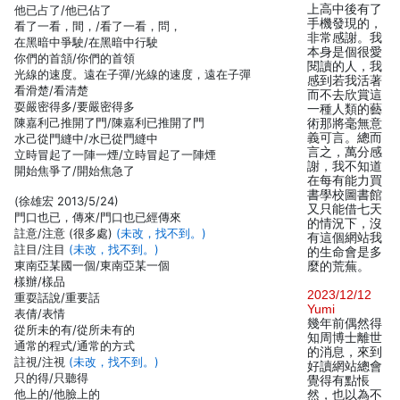
上高中後有了
他已占了/他已佔了
手機發現的，
看了一看，間，/看了一看，問，
非常感謝。我
在黑暗中爭駛/在黑暗中行駛
本身是個很愛
你們的首頷/你們的首領
閱讀的人，我
光線的速度。遠在子彈/光線的速度，遠在子彈
感到若我活著
看滑楚/看清楚
而不去欣賞這
耍嚴密得多/要嚴密得多
一種人類的藝
陳嘉利己推開了門/陳嘉利已推開了門
術那將毫無意
義可言。總而
水己從門縫中/水已從門縫中
言之，萬分感
立時冒起了一陣一煙/立時冒起了一陣煙
謝，我不知道
開始焦爭了/開始焦急了
在每有能力買
書學校圖書館
(徐雄宏 2013/5/24)
又只能借七天
門口也已，傳來/門口也已經傳來
的情況下，沒
註意/注意 (很多處)
(未改，找不到。)
有這個網站我
註目/注目
(未改，找不到。)
的生命會是多
東南亞某國一個/東南亞某一個
麼的荒蕪。
樣辦/樣品
2023/12/12
重耍話說/重要話
Yumi
表倩/表情
幾年前偶然得
從所未的有/從所未有的
知周博士離世
通常的程式/通常的方式
的消息，來到
註視/注視
(未改，找不到。)
好讀網站總會
只的得/只聽得
覺得有點悵
他上的/他臉上的
然，也以為不