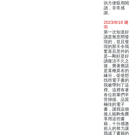
供方便取用閱
讀，非常感
謝。
2023/8/18 璐
羽
第一次知道好
讀是無意間發
現的，並且發
現的那天令我
驚喜且意外的
是—剛好是好
讀復活不久之
後，覺著應該
是某種莫名的
緣分，促使想
找些電子書的
我被帶到了這
裡。這裡有著
各位前輩們辛
苦掃描、品質
極佳的電子
書，讓我這個
後人能夠免費
享用這些書
籍，十分感激
前人的努力讓
我成了書籍的