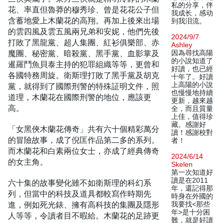
私的分享，伴
花、率直但魯莽的穆秀珍、曾是花花公子但
我成长，感动
含蓄地愛上木蘭花的高翔。再加上後來出場
到我泪流。
的雲四風及雲五風兩兄弟和安妮，他們先後
2024/9/7
打敗了黑龍黨、超人集團、紅衫俱樂部、赤
Ashley
魔團、秘密黨、暗殺黨、黑手黨、血影掌及
因為尋找高陽
的小說知道了
暹羅鬥魚貝泰主持的犯罪組織等等，更曾和
好讀，也已經
各國特務周旋。衛斯理打敗了黑手黨及胡克
十年了。好讀
上高陽的小說
黨，就得到了國際刑警的特殊証明文件，照
也慢慢地持續
道理，木蘭花在國際刑警的地位，應該更
更新，越來越
高。
全，而且質量
上佳，值得珍
藏。感謝好
「女黑俠木蘭花傳奇」共有六十個精彩萬分
讀！感謝校對
的冒險故事，成了倪匡作品第二多的系列。
者！
而木蘭花和白素兩位女士，亦成了經典傳奇
2024/6/14
的女主角。
Skelen
第一次知道好
讀是在2011
六十集的故事變化雖不如衛斯理的科幻系
年，還記得那
列，但當中的科技及道具都較寫作時期先
時身在外國的
進，例如死光錶、擁有高科技的集團及隱形
我要找<那些
年>是十分困
人等等，令讀者目不暇給。木蘭花的足跡更
難，就是好讀