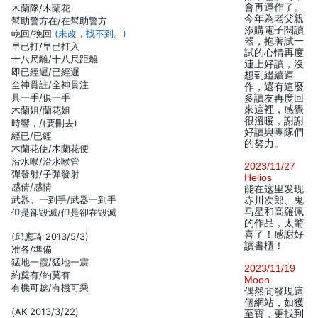
會再運作了。
木蘭隊/木蘭花
今年為老父親
幫助警方在/在幫助警方
添購電子閱讀
輓回/挽回
(未改，找不到。)
器，抱著試一
早已打/早已打入
試的心情再度
十八尺離/十八尺距離
連上好讀，沒
即已經遲/已經遲
想到繼續運
全神貫註/全神貫注
作，還有這麼
具一手/俱一手
多讀友再度回
來這裡，感覺
木蘭姐/蘭花姐
很溫暖，謝謝
時響，/(要刪去)
好讀與團隊們
經已/已經
的努力。
木蘭花使/木蘭花便
沿水喉/沿水喉管
2023/11/27
彈發射/子彈發射
Helios
感倩/感情
能在这里发现
武器。一到手/武器一到手
赤川次郎、鬼
马星和高羅佩
但是卻毀滅/但是卻在毀滅
的作品，太驚
喜了！感謝好
(邱應琦 2013/5/3)
讀書櫃！
准各/準備
猛地一霞/猛地一震
2023/11/19
約奠有/約莫有
Moon
有機可趁/有機可乘
偶然間發現這
個網站，如獲
(AK 2013/3/22)
至寶，更找到