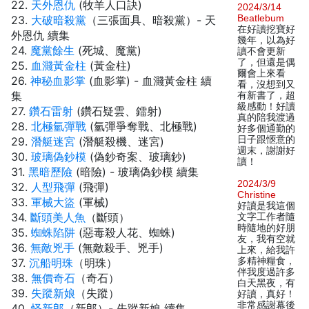
22.
天外恩仇
(牧羊人口訣)
2024/3/14
Beatlebum
23.
大破暗殺黨
（三張面具、暗殺黨）- 天
在好讀挖寶好
外恩仇 續集
幾年，以為好
24.
魔黨餘生
(死城、魔黨)
讀不會更新
了，但還是偶
25.
血濺黃金柱
(黃金柱)
爾會上來看
26.
神秘血影掌
(血影掌) - 血濺黃金柱 續
看，沒想到又
集
有新書了，超
級感動！好讀
27.
鑽石雷射
(鑽石疑雲、鐳射)
真的陪我渡過
28.
北極氫彈戰
(氫彈爭奪戰、北極戰)
好多個通勤的
日子跟愜意的
29.
潛艇迷宮
(潛艇殺機、迷宮)
週末，謝謝好
30.
玻璃偽鈔模
(偽鈔奇案、玻璃鈔)
讀！
31.
黑暗歷險
(暗險) - 玻璃偽鈔模 續集
2024/3/9
32.
人型飛彈
(飛彈)
Christine
33.
軍械大盜
(軍械)
好讀是我這個
34.
斷頭美人魚
（斷頭）
文字工作者隨
時隨地的好朋
35.
蜘蛛陷阱
(惡毒殺人花、蜘蛛)
友，我有空就
36.
無敵兇手
(無敵殺手、兇手)
上來，給我許
多精神糧食，
37.
沉船明珠
（明珠）
伴我度過許多
38.
無價奇石
（奇石）
白天黑夜，有
39.
失蹤新娘
（失蹤）
好讀，真好！
非常感謝幕後
40.
怪新郎
（新郎）- 失蹤新娘 續集