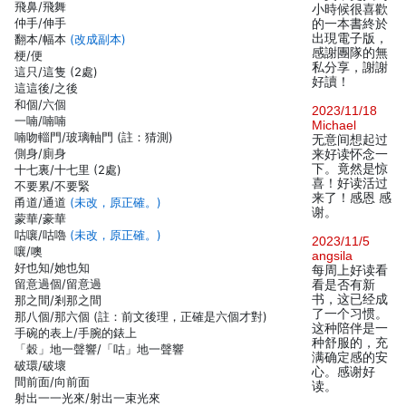
飛鼻/飛舞
小時候很喜歡
仲手/伸手
的一本書終於
出現電子版，
翻本/幅本
(改成副本)
感謝團隊的無
梗/便
私分享，謝謝
這只/這隻 (2處)
好讀！
這這後/之後
和個/六個
2023/11/18
一喃/喃喃
Michael
喃吻輜門/玻璃軸門 (註：猜測)
无意间想起过
側身/廁身
来好读怀念一
下。竟然是惊
十七裏/十七里 (2處)
喜！好读活过
不要累/不要緊
来了！感恩 感
甬道/通道
(未改，原正確。)
谢。
蒙華/豪華
咕嚷/咕嚕
(未改，原正確。)
2023/11/5
嚷/噢
angsila
好也知/她也知
每周上好读看
留意過個/留意過
看是否有新
书，这已经成
那之間/剎那之間
了一个习惯。
那八個/那六個 (註：前文後理，正確是六個才對)
这种陪伴是一
手碗的表上/手腕的錶上
种舒服的，充
「穀」地一聲響/「咕」地一聲響
满确定感的安
破環/破壞
心。感谢好
間前面/向前面
读。
射出一一光來/射出一束光來