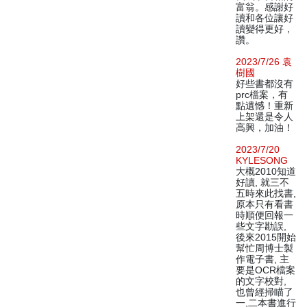
富翁。感謝好
讀和各位讓好
讀變得更好，
讚。
2023/7/26 袁
樹國
好些書都沒有
prc檔案，有
點遺憾！重新
上架還是令人
高興，加油！
2023/7/20
KYLESONG
大概2010知道
好讀, 就三不
五時來此找書,
原本只有看書
時順便回報一
些文字勘誤,
後來2015開始
幫忙周博士製
作電子書, 主
要是OCR檔案
的文字校對,
也曾經掃瞄了
一,二本書進行