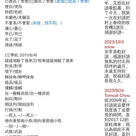
己握高了警覺/已握高了警覺
(改成已提高了警覺)
年，又想在好
梗自/便自
讀看點書，到
幹瞪/乾瞪
了今天，我第
木蘭色/木蘭花
一次在好讀把
村上春樹的收
不要系/不要緊
(未改，找不到。)
音機2讀完，
優心/憂心
感謝好讀~
早己/早已
化了/花了
2023/10/3
倩緒/情緒
snow
非常喜歡好
(江季杭 2011/8/4)
讀，感謝好讀
緩緩地駛了過來/計程車緩緩地駛了過來
無私的付出與
對淮/對準
陪伴的歲月。
永遠支持好
慣于/慣於
讀。祝福好讀
轉抹角/轉彎抹角
長長久久。
樣晶/樣品
摟觸/接觸
2023/9/24
在一幢幢房前/在一幢房前
Tomcat Chou
剮叫/剛叫
從2006年起，
開談判/開始談判
好讀就這麼伴
打拗/打動
我度過了這麼
長的時間。直
﹁死人﹁/﹁死人﹂
到2017.12的
愴向著那個小島/朝向著那個小島
噩耗傳來，我
﹁拍﹂/﹁啪﹂
以為就此不再
武骼/武器
見好讀。直到