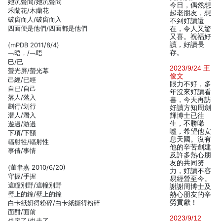
她沉聲間/她沉聲問
今日，偶然想
禾蘭花/木蘭花
起老朋友，想
破窗而人/破窗而入
不到好讀還
四面便是他們/四面都是他們
在，令人又驚
又喜。祝福好
讀，好讀長
(mPDB 2011/8/4)
存。
﹁晤，/﹁唔
巳/已
2023/9/24 王
螢光屏/螢光幕
俊文
己經/已經
眼力不好，多
自已/自己
年沒來好讀看
落人/落入
書，今天再訪
劃行/划行
好讀方知周劍
潛人/潛入
輝博士已往
生，不勝唏
遊過/游過
噓，希望他安
下項/下額
息天國。沒有
輻射牲/輻射性
他的辛苦創建
事倩/事情
及許多熱心朋
友的共同努
(董聿嘉 2010/6/20)
力，好讀不容
守握/手握
易經營至今。
這瞳別野/這幢別野
謝謝周博士及
璧上的鐘/壁上的鐘
熱心朋友的辛
勞貢獻！
白卡紙妍得粉碎/白卡紙撕得粉碎
面酣/面前
2023/9/12
也定了/也走了