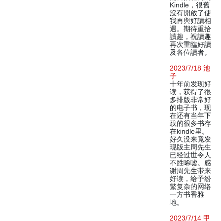
Kindle，很舊
沒有開啟了使
我再與好讀相
遇。期待重拾
讀趣，祝讀趣
再次重臨好讀
及各位讀者。
2023/7/18 池
子
十年前发现好
读，获得了很
多排版非常好
的电子书，现
在还有当年下
载的很多书存
在kindle里。
好久没来竟发
现版主周先生
已经过世令人
不胜唏嘘。感
谢周先生带来
好读，给予纷
繁复杂的网络
一方书香雅
地。
2023/7/14 甲