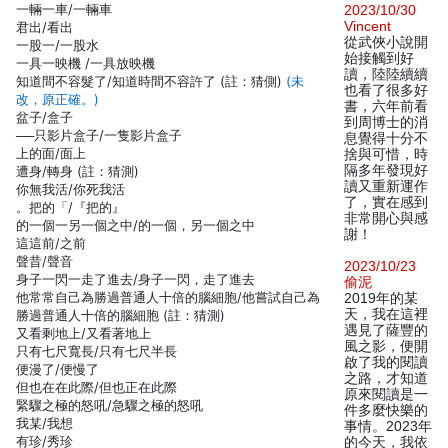
一輛一車/一輛車
2023/10/30
Vincent
君出/看出
從武俠小說開
一股一/一股水
始接觸到好
一具一映機 /一具放映機
讀，陸陸續續
知道間不容髮了/知道時間不容許了 (註：猜側)
(未
也看了很多好
改，原正確。)
書，六年前看
盆子/盒子
到周博士的消
──只影片盒子/一隻影片盒子
息覺得十分不
上的面/面上
捨與可惜，時
隔多年發現好
遭身/轉身 (註：猜測)
讀又重新運作
你無我活/你死我活
了，實在感到
。把的「/『把的』
非常開心與感
的一個一另一個之中/的一個，另一個之中
謝！
這這前/之前
聲昔/聲音
2023/10/23
身子一閃一走了進去/身子一閃，走了進去
偷泥
他常常自己為勝過普通人十倍的腦細胞/他嘗試自己為
2019年的某
天，我在這裡
勝過普通人十倍的腦細胞 (註：猜測)
遇見了薩豐的
又看剩地上/又看著地上
風之影，便開
只有七尺寬長/只有七尺半長
啟了我的閱讀
便漫了/便慢了
之路，才知道
但也在在此際/但也正在此際
原來閱讀是一
緊驟之極的怒吼/急驟之極的怒吼
件多麼快樂的
我某/我想
事情。2023年
有珍/秀珍
的今天，我依