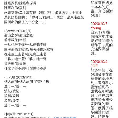
然在這裡遇見
陳嘉探長/陳嘉利探長
一本本的好
陳裹利/陳嘉利
書，真心感謝
兩萬英鎊/二十萬英鎊 (5處) (註：跟據內文，全書兩
好讀！
萬英鎊是錯的：「你可以 得到二十萬鎊，是東南亞某
國所出的價值的十分之一」)
2023/10/7
Young
(Steve 2013/2/1)
自2017年後，
射出之酥/射出之際
時隔六年才發
前半載/前半截
現好讀又開始
一點也呀不懂/一點也聽不懂
運作了，真的
充滿深深感
顧著那條水喉管/順著那條水喉管
謝。
在走腐上走著/在走廊上走著
「哆」地一蘆/「哆」地一聲
2023/10/4
賀天難/賀天雄
JOE
什麼了得不到/什麼也得不到
好多年前，在
好讀發現艾西
(mPDB 2013/1/11)
莫夫的基地系
傳人高翔/傳入高翔 半響/半晌
列，還有科小
遭：﹁/道：﹁
說海伯利昂，
淩亂/凌亂
讓我在年輕歲
月，住在忠孝
淩晨/凌晨
東路旁玉成公
慶倖/慶幸
園附近的時
逍：﹁/道：﹁
候，獲得了很
多閱讀的樂
(林佩華 2013/1/11)
趣。時隔多