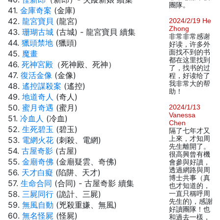
團隊。
41.
金庫奇案
(金庫)
42.
龍宮寶貝
(龍宮)
2024/2/19 He
Zhong
43.
珊瑚古城
(古城) - 龍宮寶貝 續集
非常非常感谢
44.
獵頭禁地
(獵頭)
好读，许多外
面找不到的书
45.
魔畫
都在这里找到
46.
死神宮殿
（死神殿、死神）
了，找书的过
47.
復活金像
(金像)
程，好读给了
我非常大的帮
48.
遙控謀殺案
(遙控)
助！
49.
地道奇人
(奇人)
50.
蜜月奇遇
(蜜月)
2024/1/13
Vanessa
51.
冷血人
(冷血)
Chen
52.
生死碧玉
(碧玉)
隔了七年才又
上來，才知周
53.
電網火花
(刺殺、電網)
先生離開了。
54.
古屋奇影
(古屋)
很高興曾有機
55.
金廟奇佛
(金廟疑雲、奇佛)
會參與好讀，
透過網路與周
56.
天才白癡
(陷阱、天才)
博士共事（真
57.
生命合同
(合同) - 古屋奇影 續集
也才知道的，
58.
三屍同行
(詭計、三屍)
一直只稱呼周
先生的)，感謝
59.
無風自動
(兇殺重嫌、無風)
好讀團隊！也
60.
無名怪屍
(怪屍)
和過去一樣，