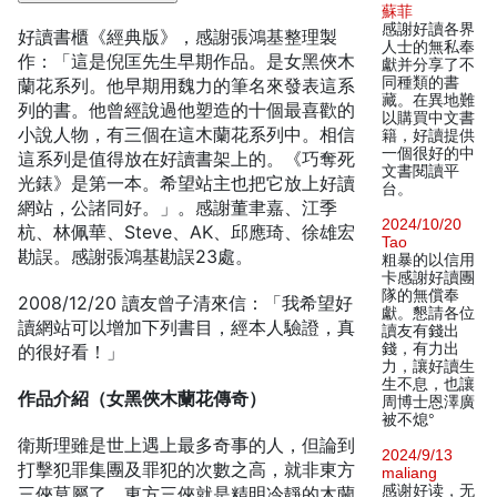
蘇菲
感謝好讀各界
好讀書櫃《經典版》，感謝張鴻基整理製
人士的無私奉
作：「這是倪匡先生早期作品。是女黑俠木
獻并分享了不
同種類的書
蘭花系列。他早期用魏力的筆名來發表這系
藏。在異地難
列的書。他曾經說過他塑造的十個最喜歡的
以購買中文書
小說人物，有三個在這木蘭花系列中。相信
籍，好讀提供
一個很好的中
這系列是值得放在好讀書架上的。《巧奪死
文書閱讀平
光錶》是第一本。希望站主也把它放上好讀
台。
網站，公諸同好。」。感謝董聿嘉、江季
2024/10/20
杭、林佩華、Steve、AK、邱應琦、徐雄宏
Tao
勘誤。感謝張鴻基勘誤23處。
粗暴的以信用
卡感謝好讀團
隊的無償奉
2008/12/20 讀友曾子清來信：「我希望好
獻。懇請各位
讀網站可以增加下列書目，經本人驗證，真
讀友有錢出
錢，有力出
的很好看！」
力，讓好讀生
生不息，也讓
作品介紹（女黑俠木蘭花傳奇）
周博士恩澤廣
被不熄°
衛斯理雖是世上遇上最多奇事的人，但論到
2024/9/13
打擊犯罪集團及罪犯的次數之高，就非東方
maliang
感谢好读，无
三俠莫屬了。東方三俠就是精明冷靜的木蘭