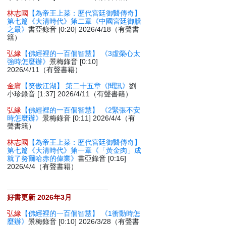
林志國
【為帝王上菜：歷代宮廷御醫傳奇】
第七篇《大清時代》第二章《中國宮廷御膳
之最》
書亞錄音 [0:20] 2026/4/18（有聲書
籍）
弘緣
【佛經裡的一百個智慧】 《3虛榮心太
強時怎麼辦》
景梅錄音 [0:10]
2026/4/11（有聲書籍）
金庸
【笑傲江湖】 第二十五章《聞訊》
劉
小珍錄音 [1:37] 2026/4/11（有聲書籍）
弘緣
【佛經裡的一百個智慧】 《2緊張不安
時怎麼辦》
景梅錄音 [0:11] 2026/4/4（有
聲書籍）
林志國
【為帝王上菜：歷代宮廷御醫傳奇】
第七篇《大清時代》第一章《「黃金肉」成
就了努爾哈赤的偉業》
書亞錄音 [0:16]
2026/4/4（有聲書籍）
好書更新 2026年3月
弘緣
【佛經裡的一百個智慧】 《1衝動時怎
麼辦》
景梅錄音 [0:10] 2026/3/28（有聲書