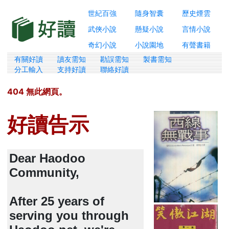
世紀百強
隨身智囊
歷史煙雲
武俠小說
懸疑小說
言情小說
奇幻小說
小說園地
有聲書籍
有關好讀
讀友需知
勘誤需知
製書需知
分工輸入
支持好讀
聯絡好讀
404 無此網頁。
好讀告示
Dear Haodoo
Community,
After 25 years of
serving you through