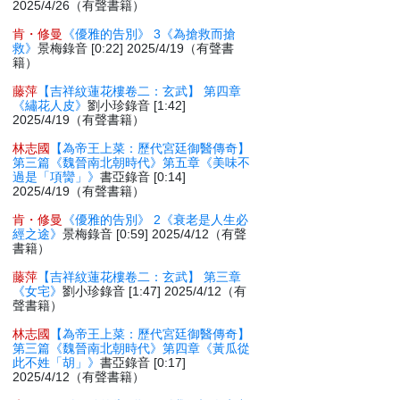
2025/4/26（有聲書籍）
肯・修曼
《優雅的告別》 3《為搶救而搶
救》
景梅錄音 [0:22] 2025/4/19（有聲書
籍）
藤萍
【吉祥紋蓮花樓卷二：玄武】 第四章
《繡花人皮》
劉小珍錄音 [1:42]
2025/4/19（有聲書籍）
林志國
【為帝王上菜：歷代宮廷御醫傳奇】
第三篇《魏晉南北朝時代》第五章《美味不
過是「項臠」》
書亞錄音 [0:14]
2025/4/19（有聲書籍）
肯・修曼
《優雅的告別》 2《衰老是人生必
經之途》
景梅錄音 [0:59] 2025/4/12（有聲
書籍）
藤萍
【吉祥紋蓮花樓卷二：玄武】 第三章
《女宅》
劉小珍錄音 [1:47] 2025/4/12（有
聲書籍）
林志國
【為帝王上菜：歷代宮廷御醫傳奇】
第三篇《魏晉南北朝時代》第四章《黃瓜從
此不姓「胡」》
書亞錄音 [0:17]
2025/4/12（有聲書籍）