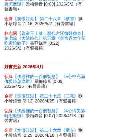
裏怎麽辦》
景梅錄音 [0:09] 2026/5/2（有
聲書籍）
金庸
【笑傲江湖】 第二十八章《積雪》
劉
小珍錄音 [1:16] 2026/5/2（有聲書籍）
林志國
【為帝王上菜：歷代宮廷御醫傳奇】
第七篇《大清時代》第三章《皇宮過大年卻
吃素餡餃子》
書亞錄音 [0:22]
2026/5/2（有聲書籍）
好書更新 2026年4月
弘緣
【佛經裡的一百個智慧】 《5心中充滿
仇恨時怎麽辦》
景梅錄音 [0:09]
2026/4/25（有聲書籍）
金庸
【笑傲江湖】 第二十七章《三戰》
劉
小珍錄音 [2:12] 2026/4/25（有聲書籍）
弘緣
【佛經裡的一百個智慧】 《4心情失落
時怎麽辦》
景梅錄音 [0:07] 2026/4/18（有
聲書籍）
金庸
【笑傲江湖】 第二十六章《圍寺》
劉
小珍錄音 [2:29] 2026/4/18（有聲書籍）