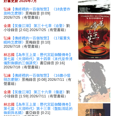
好書更新 2026年7月
弘緣
【佛經裡的一百個智慧】 《18貪婪作
祟時怎麽辦》
景梅錄音 [0:09]
2026/7/25（有聲書籍）
金庸
【笑傲江湖】 第三十七章《迫娶》
劉
小珍錄音 [2:02] 2026/7/25（有聲書籍）
弘緣
【佛經裡的一百個智慧】 《17嚴重失
眠時怎麽辦》
景梅錄音 [0:10]
2026/7/18（有聲書籍）
林志國
【為帝王上菜：歷代宮廷御醫傳奇】
第七篇《大清時代》第十四章《末代皇帝溥
儀對御膳的三個講究》
書亞錄音 [0:16]
2026/7/18（有聲書籍）
弘緣
【佛經裡的一百個智慧】 《16膽小懦
弱怎麽辦》
景梅錄音 [0:08] 2026/7/11（有
聲書籍）
金庸
【笑傲江湖】 第三十六章《傷逝》
劉
小珍錄音 [1:59] 2026/7/11（有聲書籍）
林志國
【為帝王上菜：歷代宮廷御醫傳奇】
第七篇《大清時代》第十三章《盤點清廷的
御廚與名餚》
書亞錄音 [0:21]