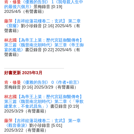
肯・修曼
《優雅的告別》 1《我母親人生中
的最後六個月》
景梅錄音 [0:19]
2025/4/5（有聲書籍）
藤萍
【吉祥紋蓮花樓卷二：玄武】 第二章
《窟窿》
劉小珍錄音 [2:16] 2025/4/5（有
聲書籍）
林志國
【為帝王上菜：歷代宮廷御醫傳奇】
第三篇《魏晉南北朝時代》第三章《帝王御
宴的尷尬》
書亞錄音 [0:22] 2025/4/5（有
聲書籍）
好書更新 2025年3月
肯・修曼
《優雅的告別》 0《作者+前言》
景梅錄音 [0:16] 2025/3/29（有聲書籍）
林志國
【為帝王上菜：歷代宮廷御醫傳奇】
第三篇《魏晉南北朝時代》第二章《「寧飲
建業水，不食武昌魚」》
書亞錄音 [0:19]
2025/3/29（有聲書籍）
藤萍
【吉祥紋蓮花樓卷二：玄武】 第一章
《觀音垂淚》
劉小珍錄音 [5:01]
2025/3/22（有聲書籍）