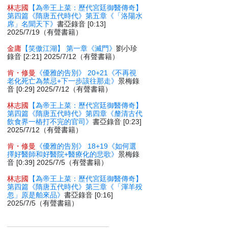
林志國
【為帝王上菜：歷代宮廷御醫傳奇】
第四篇《隋唐五代時代》第五章《「洛陽水
席」名聞天下》
書亞錄音 [0:13]
2025/7/19（有聲書籍）
金庸
【笑傲江湖】 第一章《滅門》
劉小珍
錄音 [2:21] 2025/7/12（有聲書籍）
肯・修曼
《優雅的告別》 20+21《不再視
老化死亡為禁忌+下一步該往那走》
景梅錄
音 [0:29] 2025/7/12（有聲書籍）
林志國
【為帝王上菜：歷代宮廷御醫傳奇】
第四篇《隋唐五代時代》第四章《釐清古代
飲食界一樁打不完的官司》
書亞錄音 [0:23]
2025/7/12（有聲書籍）
肯・修曼
《優雅的告別》 18+19《如何選
擇好醫師和好醫院+醫療化的悲歌》
景梅錄
音 [0:39] 2025/7/5（有聲書籍）
林志國
【為帝王上菜：歷代宮廷御醫傳奇】
第四篇《隋唐五代時代》第三章《「渾羊殁
忽」原是舶來品》
書亞錄音 [0:16]
2025/7/5（有聲書籍）