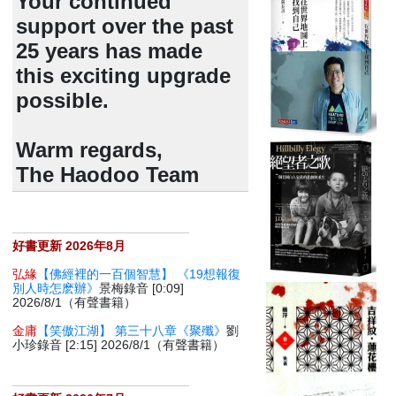
Your continued
support over the past
25 years has made
this exciting upgrade
possible.
Warm regards,
The Haodoo Team
好書更新 2026年8月
弘緣
【佛經裡的一百個智慧】 《19想報復
別人時怎麽辦》
景梅錄音 [0:09]
2026/8/1（有聲書籍）
金庸
【笑傲江湖】 第三十八章《聚殲》
劉
小珍錄音 [2:15] 2026/8/1（有聲書籍）