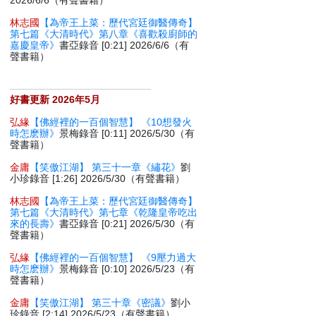
2026/6/6（有聲書籍）
林志國
【為帝王上菜：歷代宮廷御醫傳奇】
第七篇《大清時代》第八章《喜歡殺廚師的
嘉慶皇帝》
書亞錄音 [0:21] 2026/6/6（有
聲書籍）
好書更新 2026年5月
弘緣
【佛經裡的一百個智慧】 《10想發火
時怎麽辦》
景梅錄音 [0:11] 2026/5/30（有
聲書籍）
金庸
【笑傲江湖】 第三十一章《繡花》
劉
小珍錄音 [1:26] 2026/5/30（有聲書籍）
林志國
【為帝王上菜：歷代宮廷御醫傳奇】
第七篇《大清時代》第七章《乾隆皇帝吃出
來的長壽》
書亞錄音 [0:21] 2026/5/30（有
聲書籍）
弘緣
【佛經裡的一百個智慧】 《9壓力過大
時怎麽辦》
景梅錄音 [0:10] 2026/5/23（有
聲書籍）
金庸
【笑傲江湖】 第三十章《密議》
劉小
珍錄音 [2:14] 2026/5/23（有聲書籍）