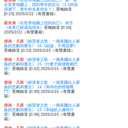
嚴長壽
《在世界地圖上找到自己》 第一章
在世界地圖上，找到青年的定位《1-1科技
浪潮下，青年的未來何在？》
景梅錄音
[0:23] 2025/2/22（有聲書籍）
嚴長壽
《在世界地圖上找到自己》 前言
《未來已經成為現在》
景梅錄音 [0:18]
2025/2/22（有聲書籍）
傑德・凡斯
《絕望者之歌：一個美國白人家
族的悲劇與重生》 16《結論，不再惡夢》
景梅錄音 [0:23] 2025/2/15（有聲書籍）
傑德・凡斯
《絕望者之歌：一個美國白人家
族的悲劇與重生》 15《什麼才能拯救鄉巴
佬》
景梅錄音 [0:32] 2025/2/15（有聲書
籍）
傑德・凡斯
《絕望者之歌：一個美國白人家
族的悲劇與重生》 14《與內在的怪物戰
鬥》
景梅錄音 [0:30] 2025/2/15（有聲書
籍）
傑德・凡斯
《絕望者之歌：一個美國白人家
族的悲劇與重生》 13《幸福的人擁有什
麼》
景梅錄音 [0:36] 2025/2/15（有聲書
籍）