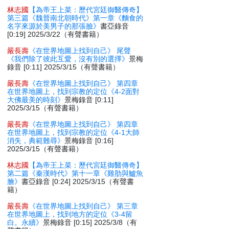
林志國
【為帝王上菜：歷代宮廷御醫傳奇】
第三篇《魏晉南北朝時代》第一章《麵食的
名字來源於美男子的那張臉》
書亞錄音
[0:19] 2025/3/22（有聲書籍）
嚴長壽
《在世界地圖上找到自己》 尾聲
《我們除了彼此互愛，沒有別的選擇》
景梅
錄音 [0:11] 2025/3/15（有聲書籍）
嚴長壽
《在世界地圖上找到自己》 第四章
在世界地圖上，找到宗教的定位《4-2面對
大佛最美的時刻》
景梅錄音 [0:11]
2025/3/15（有聲書籍）
嚴長壽
《在世界地圖上找到自己》 第四章
在世界地圖上，找到宗教的定位《4-1大師
消失，典範難尋》
景梅錄音 [0:16]
2025/3/15（有聲書籍）
林志國
【為帝王上菜：歷代宮廷御醫傳奇】
第二篇《秦漢時代》第十一章《雞肋與鱸魚
膾》
書亞錄音 [0:24] 2025/3/15（有聲書
籍）
嚴長壽
《在世界地圖上找到自己》 第三章
在世界地圖上，找到地方的定位《3-4留
白。永續》
景梅錄音 [0:15] 2025/3/8（有