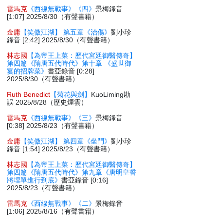
雷馬克
《西線無戰事》《四》
景梅錄音
[1:07] 2025/8/30（有聲書籍）
金庸
【笑傲江湖】 第五章《治傷》
劉小珍
錄音 [2:42] 2025/8/30（有聲書籍）
林志國
【為帝王上菜：歷代宮廷御醫傳奇】
第四篇《隋唐五代時代》第十章 《盛世御
宴的招牌菜》
書亞錄音 [0:28]
2025/8/30（有聲書籍）
Ruth Benedict
【菊花與劍】
KuoLiming勘
誤 2025/8/28（歷史煙雲）
雷馬克
《西線無戰事》《三》
景梅錄音
[0:38] 2025/8/23（有聲書籍）
金庸
【笑傲江湖】 第四章《坐鬥》
劉小珍
錄音 [1:54] 2025/8/23（有聲書籍）
林志國
【為帝王上菜：歷代宮廷御醫傳奇】
第四篇《隋唐五代時代》第九章《唐明皇誓
將埋單進行到底》
書亞錄音 [0:16]
2025/8/23（有聲書籍）
雷馬克
《西線無戰事》《二》
景梅錄音
[1:06] 2025/8/16（有聲書籍）