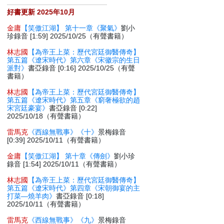
好書更新 2025年10月
金庸
【笑傲江湖】 第十一章《聚氣》
劉小
珍錄音 [1:59] 2025/10/25（有聲書籍）
林志國
【為帝王上菜：歷代宮廷御醫傳奇】
第五篇《遼宋時代》第六章《宋徽宗的生日
派對》
書亞錄音 [0:16] 2025/10/25（有聲
書籍）
林志國
【為帝王上菜：歷代宮廷御醫傳奇】
第五篇《遼宋時代》第五章《窮奢極欲的趙
宋宮廷豪宴》
書亞錄音 [0:22]
2025/10/18（有聲書籍）
雷馬克
《西線無戰事》《十》
景梅錄音
[0:39] 2025/10/11（有聲書籍）
金庸
【笑傲江湖】 第十章《傳劍》
劉小珍
錄音 [1:54] 2025/10/11（有聲書籍）
林志國
【為帝王上菜：歷代宮廷御醫傳奇】
第五篇《遼宋時代》第四章《宋朝御宴的主
打菜—燒羊肉》
書亞錄音 [0:18]
2025/10/11（有聲書籍）
雷馬克
《西線無戰事》《九》
景梅錄音