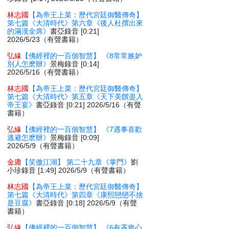
林志國
【為帝王上菜：歷代宮廷御醫傳奇】
第七篇《大清時代》第六章《後人杜撰出來
的滿漢全席》
書亞錄音 [0:21]
2026/5/23（有聲書籍）
弘緣
【佛經裡的一百個智慧】 《8常常嫉妒
別人怎麽辦》
景梅錄音 [0:14]
2026/5/16（有聲書籍）
林志國
【為帝王上菜：歷代宮廷御醫傳奇】
第七篇《大清時代》第五章《天下美饌盡入
帝王宴》
書亞錄音 [0:21] 2026/5/16（有聲
書籍）
弘緣
【佛經裡的一百個智慧】 《7遇事喜歡
逃避怎麽辦》
景梅錄音 [0:09]
2026/5/9（有聲書籍）
金庸
【笑傲江湖】 第二十九章《掌門》
劉
小珍錄音 [1:49] 2026/5/9（有聲書籍）
林志國
【為帝王上菜：歷代宮廷御醫傳奇】
第七篇《大清時代》第四章《康熙戀戀不捨
是豆腐》
書亞錄音 [0:18] 2026/5/9（有聲
書籍）
弘緣
【佛經裡的一百個智慧】 《6有吝嗇心