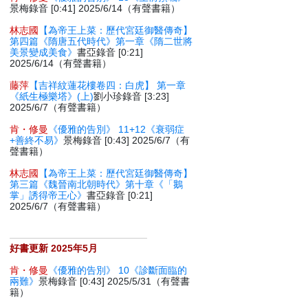
景梅錄音 [0:41] 2025/6/14（有聲書籍）
林志國
【為帝王上菜：歷代宮廷御醫傳奇】
第四篇《隋唐五代時代》第一章《隋二世將
美景變成美食》
書亞錄音 [0:21]
2025/6/14（有聲書籍）
藤萍
【吉祥紋蓮花樓卷四：白虎】 第一章
《紙生極樂塔》(上)
劉小珍錄音 [3:23]
2025/6/7（有聲書籍）
肯・修曼
《優雅的告別》 11+12《衰弱症
+善終不易》
景梅錄音 [0:43] 2025/6/7（有
聲書籍）
林志國
【為帝王上菜：歷代宮廷御醫傳奇】
第三篇《魏晉南北朝時代》第十章《「鵝
掌」誘得帝王心》
書亞錄音 [0:21]
2025/6/7（有聲書籍）
好書更新 2025年5月
肯・修曼
《優雅的告別》 10《診斷面臨的
兩難》
景梅錄音 [0:43] 2025/5/31（有聲書
籍）