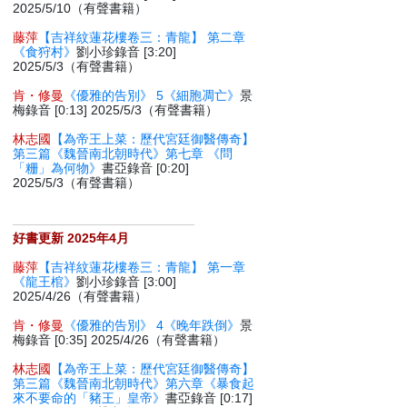
2025/5/10（有聲書籍）
藤萍
【吉祥紋蓮花樓卷三：青龍】 第二章
《食狩村》
劉小珍錄音 [3:20]
2025/5/3（有聲書籍）
肯・修曼
《優雅的告別》 5《細胞凋亡》
景
梅錄音 [0:13] 2025/5/3（有聲書籍）
林志國
【為帝王上菜：歷代宮廷御醫傳奇】
第三篇《魏晉南北朝時代》第七章 《問
「粣」為何物》
書亞錄音 [0:20]
2025/5/3（有聲書籍）
好書更新 2025年4月
藤萍
【吉祥紋蓮花樓卷三：青龍】 第一章
《龍王棺》
劉小珍錄音 [3:00]
2025/4/26（有聲書籍）
肯・修曼
《優雅的告別》 4《晚年跌倒》
景
梅錄音 [0:35] 2025/4/26（有聲書籍）
林志國
【為帝王上菜：歷代宮廷御醫傳奇】
第三篇《魏晉南北朝時代》第六章《暴食起
來不要命的「豬王」皇帝》
書亞錄音 [0:17]