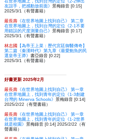
在世界地圖上，找到台灣的定位《2-2伸出
友誼手，把感動放前面》
景梅錄音 [0:15]
2025/3/1（有聲書籍）
嚴長壽
《在世界地圖上找到自己》 第二章
在世界地圖上，找到台灣的定位《2-1不要
用錯誤的尺度測量自己》
景梅錄音 [0:17]
2025/3/1（有聲書籍）
林志國
【為帝王上菜：歷代宮廷御醫傳奇】
第二篇《秦漢時代》第九章《最愛鮑魚的民
選皇帝王莽》
書亞錄音 [0:22]
2025/3/1（有聲書籍）
好書更新 2025年2月
嚴長壽
《在世界地圖上找到自己》 第一章
在世界地圖上，找到青年的定位《1-3創建
台灣的 Minerva Schools》
景梅錄音 [0:14]
2025/2/22（有聲書籍）
嚴長壽
《在世界地圖上找到自己》 第一章
在世界地圖上，找到青年的定位《1-2世界
就是校園》
景梅錄音 [0:14] 2025/2/22（有
聲書籍）