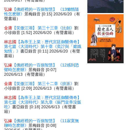
2026/6/27（有聲書籍）
弘緣
【佛經裡的一百個智慧】 《13懶惰隨
性怎麽辦》
景梅錄音 [0:15] 2026/6/20（有
聲書籍）
金庸
【笑傲江湖】 第三十三章《比劍》
劉
小珍錄音 [1:52] 2026/6/20（有聲書籍）
林志國
【為帝王上菜：歷代宮廷御醫傳奇】
第七篇《大清時代》第十章《奕詝與「嫦娥
知情」》
書亞錄音 [0:11] 2026/6/20（有聲
書籍）
弘緣
【佛經裡的一百個智慧】 《12感到恐
懼時怎麽辦》
景梅錄音 [0:07]
2026/6/13（有聲書籍）
金庸
【笑傲江湖】 第三十二章《拚派》
劉
小珍錄音 [2:09] 2026/6/13（有聲書籍）
林志國
【為帝王上菜：歷代宮廷御醫傳奇】
第七篇《大清時代》第九章《摳門皇帝沒飯
吃》
書亞錄音 [0:18] 2026/6/13（有聲書
籍）
弘緣
【佛經裡的一百個智慧】 《11寂寞無
聊時怎麽辦》
景梅錄音 [0:08]