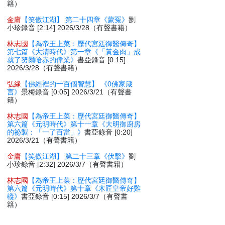
籍）
金庸
【笑傲江湖】 第二十四章《蒙冤》
劉
小珍錄音 [2:14] 2026/3/28（有聲書籍）
林志國
【為帝王上菜：歷代宮廷御醫傳奇】
第七篇《大清時代》第一章《「黃金肉」成
就了努爾哈赤的偉業》
書亞錄音 [0:15]
2026/3/28（有聲書籍）
弘緣
【佛經裡的一百個智慧】 《0佛家箴
言》
景梅錄音 [0:05] 2026/3/21（有聲書
籍）
林志國
【為帝王上菜：歷代宮廷御醫傳奇】
第六篇《元明時代》第十一章《大明御廚房
的祕製：「一了百當」》
書亞錄音 [0:20]
2026/3/21（有聲書籍）
金庸
【笑傲江湖】 第二十三章《伏擊》
劉
小珍錄音 [2:32] 2026/3/7（有聲書籍）
林志國
【為帝王上菜：歷代宮廷御醫傳奇】
第六篇《元明時代》第十章《木匠皇帝好雞
樅》
書亞錄音 [0:15] 2026/3/7（有聲書
籍）