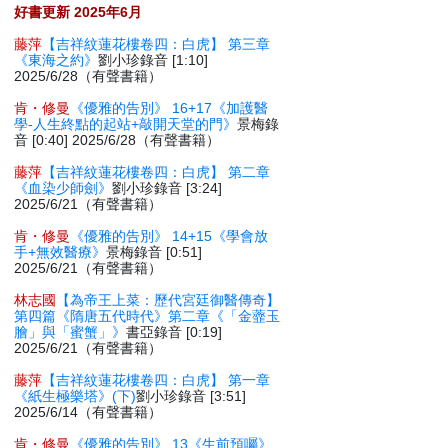
好書更新 2025年6月
藤萍
【吉祥紋蓮花樓卷四：白虎】 第三章
《東海之約》
劉小珍錄音 [1:10]
2025/6/28（有聲書籍）
肯・修曼
《優雅的告別》 16+17《加護醫
學-人生終點的起站+敲開天堂的門》
景梅錄
音 [0:40] 2025/6/28（有聲書籍）
藤萍
【吉祥紋蓮花樓卷四：白虎】 第二章
《血染少師劍》
劉小珍錄音 [3:24]
2025/6/21（有聲書籍）
肯・修曼
《優雅的告別》 14+15《學會放
手+無效醫療》
景梅錄音 [0:51]
2025/6/21（有聲書籍）
林志國
【為帝王上菜：歷代宮廷御醫傳奇】
第四篇《隋唐五代時代》第二章《「金虀玉
膾」與「蜜蟹」》
書亞錄音 [0:19]
2025/6/21（有聲書籍）
藤萍
【吉祥紋蓮花樓卷四：白虎】 第一章
《紙生極樂塔》(下)
劉小珍錄音 [3:51]
2025/6/14（有聲書籍）
肯・修曼
《優雅的告別》 13《生前預囑》