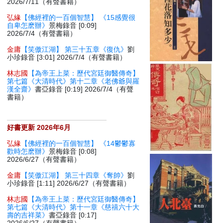
2026/7/11（有聲書籍）
弘緣
【佛經裡的一百個智慧】 《15感覺很
自卑怎麽辦》
景梅錄音 [0:09]
2026/7/4（有聲書籍）
金庸
【笑傲江湖】 第三十五章《復仇》
劉
小珍錄音 [3:01] 2026/7/4（有聲書籍）
林志國
【為帝王上菜：歷代宮廷御醫傳奇】
第七篇《大清時代》第十二章《老佛爺與羅
漢全齋》
書亞錄音 [0:19] 2026/7/4（有聲
書籍）
好書更新 2026年6月
弘緣
【佛經裡的一百個智慧】 《14鬱鬱寡
歡時怎麽辦》
景梅錄音 [0:08]
2026/6/27（有聲書籍）
金庸
【笑傲江湖】 第三十四章《奪帥》
劉
小珍錄音 [1:11] 2026/6/27（有聲書籍）
林志國
【為帝王上菜：歷代宮廷御醫傳奇】
第七篇《大清時代》第十一章《慈禧六十大
壽的吉祥菜》
書亞錄音 [0:17]