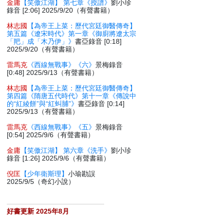
金庸
【笑傲江湖】 第七章《授譜》
劉小珍
錄音 [2:06] 2025/9/20（有聲書籍）
林志國
【為帝王上菜：歷代宮廷御醫傳奇】
第五篇《遼宋時代》第一章《御廚將遼太宗
「羓」成「木乃伊」》
書亞錄音 [0:18]
2025/9/20（有聲書籍）
雷馬克
《西線無戰事》《六》
景梅錄音
[0:48] 2025/9/13（有聲書籍）
林志國
【為帝王上菜：歷代宮廷御醫傳奇】
第四篇《隋唐五代時代》第十一章《傳說中
的“紅綾餅”與“紅虯脯”》
書亞錄音 [0:14]
2025/9/13（有聲書籍）
雷馬克
《西線無戰事》《五》
景梅錄音
[0:54] 2025/9/6（有聲書籍）
金庸
【笑傲江湖】 第六章《洗手》
劉小珍
錄音 [1:26] 2025/9/6（有聲書籍）
倪匡
【少年衛斯理】
小瑜勘誤
2025/9/5（奇幻小說）
好書更新 2025年8月