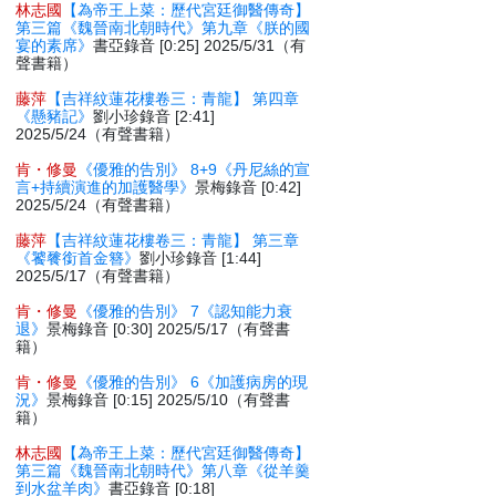
林志國
【為帝王上菜：歷代宮廷御醫傳奇】
第三篇《魏晉南北朝時代》第九章《朕的國
宴的素席》
書亞錄音 [0:25] 2025/5/31（有
聲書籍）
藤萍
【吉祥紋蓮花樓卷三：青龍】 第四章
《懸豬記》
劉小珍錄音 [2:41]
2025/5/24（有聲書籍）
肯・修曼
《優雅的告別》 8+9《丹尼絲的宣
言+持續演進的加護醫學》
景梅錄音 [0:42]
2025/5/24（有聲書籍）
藤萍
【吉祥紋蓮花樓卷三：青龍】 第三章
《饕餮銜首金簪》
劉小珍錄音 [1:44]
2025/5/17（有聲書籍）
肯・修曼
《優雅的告別》 7《認知能力衰
退》
景梅錄音 [0:30] 2025/5/17（有聲書
籍）
肯・修曼
《優雅的告別》 6《加護病房的現
況》
景梅錄音 [0:15] 2025/5/10（有聲書
籍）
林志國
【為帝王上菜：歷代宮廷御醫傳奇】
第三篇《魏晉南北朝時代》第八章《從羊羹
到水盆羊肉》
書亞錄音 [0:18]