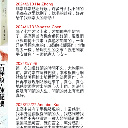
2024/2/19 He Zhong
非常非常感谢好读，许多外面找不到的
书都在这里找到了，找书的过程，好读
给了我非常大的帮助！
2024/1/13 Vanessa Chen
隔了七年才又上來，才知周先生離開
了。很高興曾有機會參與好讀，透過網
路與周博士共事（真也才知道的，一直
只稱呼周先生的)，感謝好讀團隊！也和
過去一樣，給周先生的文末＂祝您闔家
平安健康＂～願他家人心安～
2024/1/7 強
第一次知道好讀的時間不久，大約兩年
前。當時常在這裡挖寶，本來很擔心網
站會隨著周博士離世而無法再運作，今
日再來發現網站動起來了，真心、真心
地感謝願意付出的善心人士們。無法想
像沒有閱讀的人生，閱讀的路上有您們
真好。
2023/12/27 Annabel Kuo
上高中後有了手機發現的，非常感謝。
我本身是個很愛閱讀的人，我感到若我
活著而不去欣賞這一種人類的藝術那將
毫無意義可言。總而言之，萬分感謝，
我不知道在每有能力買書學校圖書館又