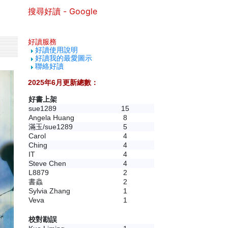
搜尋好讀 - Google
好讀服務
好讀使用說明
好讀我的最愛圖示
聯絡好讀
2025年6月更新總數：
好書上架
sue1289
15
Angela Huang
8
滿玉/sue1289
5
Carol
4
Ching
4
IT
4
Steve Chen
4
L8879
2
書蟲
2
Sylvia Zhang
1
Veva
1
校對勘誤