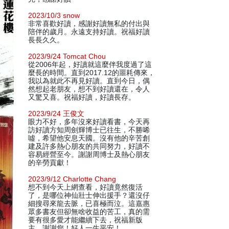
2023/10/3 snow
非常喜歡好讀，感謝好讀無私的付出與
陪伴的歲月。永遠支持好讀。祝福好讀
長長久久。
2023/9/24 Tomcat Chou
從2006年起，好讀就這麼伴我度過了這
麼長的時間。直到2017.12的噩耗傳來，
我以為就此不再見好讀。直到今日，偶
然想起老朋友，想不到好讀還在，令人
又驚又喜。祝福好讀，好讀長存。
2023/9/24 王俊文
眼力不好，多年沒來好讀看書，今天再
訪好讀方知周劍輝博士已往生，不勝唏
噓，希望他安息天國。沒有他的辛苦創
建及許多熱心朋友的共同努力，好讀不
容易經營至今。謝謝周博士及熱心朋友
的辛勞貢獻！
2023/9/12 Charlotte Chang
想不到今天上網查看，好讀竟然復活
了，是哪位神仙壯士伸出援手？還沒仔
細搜尋來龍去脈，已喜極而泣。這嘉惠
眾多書友但卻無啥收益的苦工，真的需
要有很多愛才能繼續下去，祝福新版
主，謝謝您！好人一生平安！