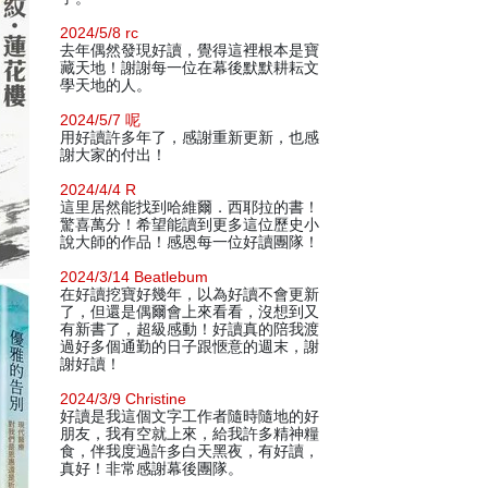
2024/5/8 rc
去年偶然發現好讀，覺得這裡根本是寶
藏天地！謝謝每一位在幕後默默耕耘文
學天地的人。
2024/5/7 呢
用好讀許多年了，感謝重新更新，也感
謝大家的付出！
2024/4/4 R
這里居然能找到哈維爾．西耶拉的書！
驚喜萬分！希望能讀到更多這位歷史小
說大師的作品！感恩每一位好讀團隊！
2024/3/14 Beatlebum
在好讀挖寶好幾年，以為好讀不會更新
了，但還是偶爾會上來看看，沒想到又
有新書了，超級感動！好讀真的陪我渡
過好多個通勤的日子跟愜意的週末，謝
謝好讀！
2024/3/9 Christine
好讀是我這個文字工作者隨時隨地的好
朋友，我有空就上來，給我許多精神糧
食，伴我度過許多白天黑夜，有好讀，
真好！非常感謝幕後團隊。