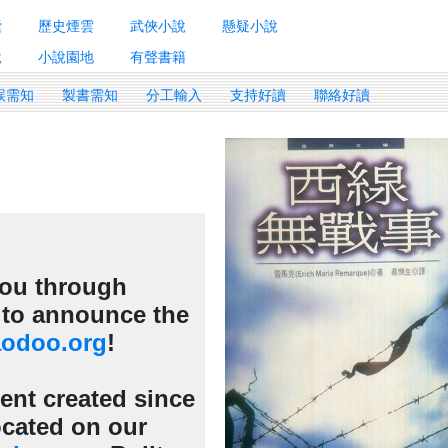
囊
歷史煙雲
武俠小說
懸疑小說
說
小說園地
有聲書籍
誤需知
製書需知
分工輸入
支持好讀
聯絡好讀
 you through
d to announce the
odoo.org
!
tent created since
cated on our