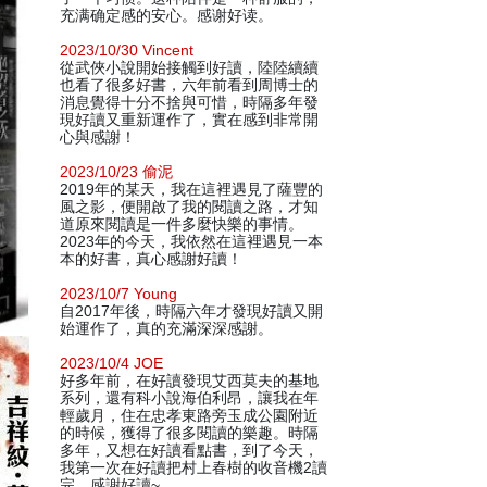
充满确定感的安心。感谢好读。
2023/10/30 Vincent
從武俠小說開始接觸到好讀，陸陸續續
也看了很多好書，六年前看到周博士的
消息覺得十分不捨與可惜，時隔多年發
現好讀又重新運作了，實在感到非常開
心與感謝！
2023/10/23 偷泥
2019年的某天，我在這裡遇見了薩豐的
風之影，便開啟了我的閱讀之路，才知
道原來閱讀是一件多麼快樂的事情。
2023年的今天，我依然在這裡遇見一本
本的好書，真心感謝好讀！
2023/10/7 Young
自2017年後，時隔六年才發現好讀又開
始運作了，真的充滿深深感謝。
2023/10/4 JOE
好多年前，在好讀發現艾西莫夫的基地
系列，還有科小說海伯利昂，讓我在年
輕歲月，住在忠孝東路旁玉成公園附近
的時候，獲得了很多閱讀的樂趣。時隔
多年，又想在好讀看點書，到了今天，
我第一次在好讀把村上春樹的收音機2讀
完，感謝好讀~