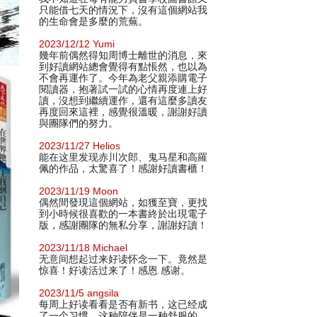
只能借七天的情況下，沒有這個網站我
的生命會是多麼的荒蕪。
2023/12/12 Yumi
幾年前偶然得知周博士離世的消息，來
到好讀網站總會覺得有點悵然，也以為
不會再運作了。今年為老父親添購電子
閱讀器，抱著試一試的心情再度連上好
讀，沒想到繼續運作，還有這麼多讀友
再度回來這裡，感覺很溫暖，謝謝好讀
與團隊們的努力。
2023/11/27 Helios
能在这里发现赤川次郎、鬼马星和高羅
佩的作品，太驚喜了！感謝好讀書櫃！
2023/11/19 Moon
偶然間發現這個網站，如獲至寶，更找
到小時候很喜歡的一本書終於出現電子
版，感謝團隊的無私分享，謝謝好讀！
2023/11/18 Michael
无意间想起过来好读怀念一下。竟然是
惊喜！好读活过来了！感恩 感谢。
2023/11/5 angsila
每周上好读看看是否有新书，这已经成
了一个习惯。这种陪伴是一种舒服的，