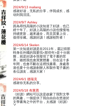
2024/9/13 maliang
感谢好读，无私的分享，伴我成长，感
动到我泪流。
2024/9/7 Ashley
因為尋找高陽的小說知道了好讀，也已
經十年了。好讀上高陽的小說也慢慢地
持續更新，越來越全，而且質量上佳，
值得珍藏。感謝好讀！感謝校對者！
2024/6/14 Skelen
第一次知道好讀是在2011年，還記得那
時身在外國的我要找<那些年>是十分困
難，就是好讀令我發現了電子書的世
界。雖然我也會買實體書，但在這十多
年間，也會不斷在這裡找書看。身處香
港也要十分感謝創辦人和製作電子書的
各位讀友，感謝大家！
2024/6/1 德瑞克
感谢你无私的分享。
2024/5/18 布莱恩
《好讀》網站可以說是啟蒙了我對文學
的興趣，一個提供了我自由自在悠遊於
文學書海之中的平台，太感謝《好讀》
了。