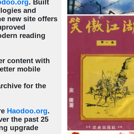
odoo.org
. Built
ologies and
e new site offers
mproved
odern reading
er content with
etter mobile
rchive for the
re
Haodoo.org
.
er the past 25
ing upgrade