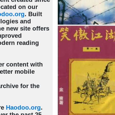
cated on our
odoo.org
. Built
ologies and
e new site offers
mproved
odern reading
er content with
etter mobile
rchive for the
re
Haodoo.org
.
er the past 25