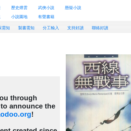
囊
歷史煙雲
武俠小說
懸疑小說
說
小說園地
有聲書籍
誤需知
製書需知
分工輸入
支持好讀
聯絡好讀
 you through
d to announce the
odoo.org
!
tent created since