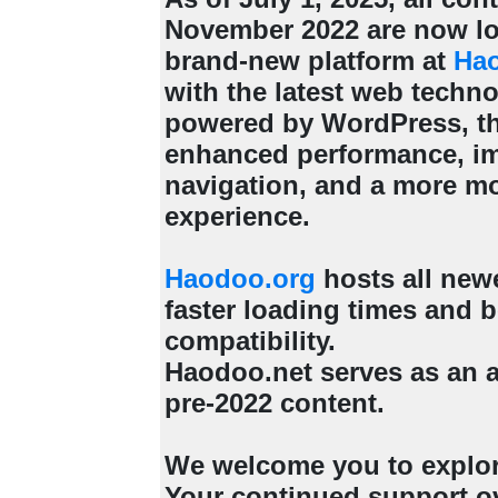
November 2022 are now lo
brand-new platform at
Ha
with the latest web techn
powered by WordPress, th
enhanced performance, i
navigation, and a more m
experience.
Haodoo.org
hosts all new
faster loading times and b
compatibility.
Haodoo.net serves as an a
pre-2022 content.
We welcome you to explo
Your continued support ov