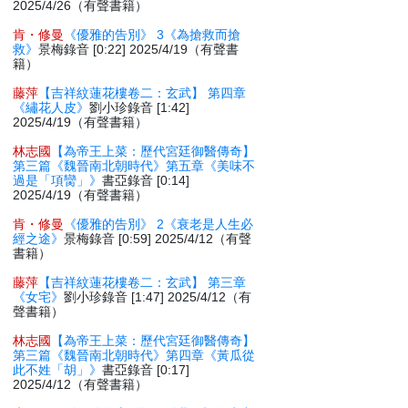
2025/4/26（有聲書籍）
肯・修曼
《優雅的告別》 3《為搶救而搶
救》
景梅錄音 [0:22] 2025/4/19（有聲書
籍）
藤萍
【吉祥紋蓮花樓卷二：玄武】 第四章
《繡花人皮》
劉小珍錄音 [1:42]
2025/4/19（有聲書籍）
林志國
【為帝王上菜：歷代宮廷御醫傳奇】
第三篇《魏晉南北朝時代》第五章《美味不
過是「項臠」》
書亞錄音 [0:14]
2025/4/19（有聲書籍）
肯・修曼
《優雅的告別》 2《衰老是人生必
經之途》
景梅錄音 [0:59] 2025/4/12（有聲
書籍）
藤萍
【吉祥紋蓮花樓卷二：玄武】 第三章
《女宅》
劉小珍錄音 [1:47] 2025/4/12（有
聲書籍）
林志國
【為帝王上菜：歷代宮廷御醫傳奇】
第三篇《魏晉南北朝時代》第四章《黃瓜從
此不姓「胡」》
書亞錄音 [0:17]
2025/4/12（有聲書籍）