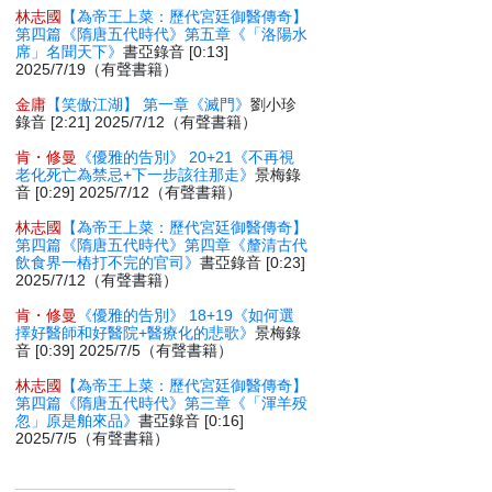
林志國
【為帝王上菜：歷代宮廷御醫傳奇】
第四篇《隋唐五代時代》第五章《「洛陽水
席」名聞天下》
書亞錄音 [0:13]
2025/7/19（有聲書籍）
金庸
【笑傲江湖】 第一章《滅門》
劉小珍
錄音 [2:21] 2025/7/12（有聲書籍）
肯・修曼
《優雅的告別》 20+21《不再視
老化死亡為禁忌+下一步該往那走》
景梅錄
音 [0:29] 2025/7/12（有聲書籍）
林志國
【為帝王上菜：歷代宮廷御醫傳奇】
第四篇《隋唐五代時代》第四章《釐清古代
飲食界一樁打不完的官司》
書亞錄音 [0:23]
2025/7/12（有聲書籍）
肯・修曼
《優雅的告別》 18+19《如何選
擇好醫師和好醫院+醫療化的悲歌》
景梅錄
音 [0:39] 2025/7/5（有聲書籍）
林志國
【為帝王上菜：歷代宮廷御醫傳奇】
第四篇《隋唐五代時代》第三章《「渾羊殁
忽」原是舶來品》
書亞錄音 [0:16]
2025/7/5（有聲書籍）