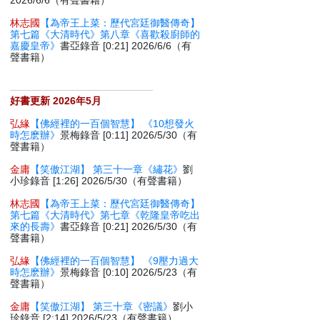
2026/6/6（有聲書籍）
林志國
【為帝王上菜：歷代宮廷御醫傳奇】
第七篇《大清時代》第八章《喜歡殺廚師的
嘉慶皇帝》
書亞錄音 [0:21] 2026/6/6（有
聲書籍）
好書更新 2026年5月
弘緣
【佛經裡的一百個智慧】 《10想發火
時怎麽辦》
景梅錄音 [0:11] 2026/5/30（有
聲書籍）
金庸
【笑傲江湖】 第三十一章《繡花》
劉
小珍錄音 [1:26] 2026/5/30（有聲書籍）
林志國
【為帝王上菜：歷代宮廷御醫傳奇】
第七篇《大清時代》第七章《乾隆皇帝吃出
來的長壽》
書亞錄音 [0:21] 2026/5/30（有
聲書籍）
弘緣
【佛經裡的一百個智慧】 《9壓力過大
時怎麽辦》
景梅錄音 [0:10] 2026/5/23（有
聲書籍）
金庸
【笑傲江湖】 第三十章《密議》
劉小
珍錄音 [2:14] 2026/5/23（有聲書籍）