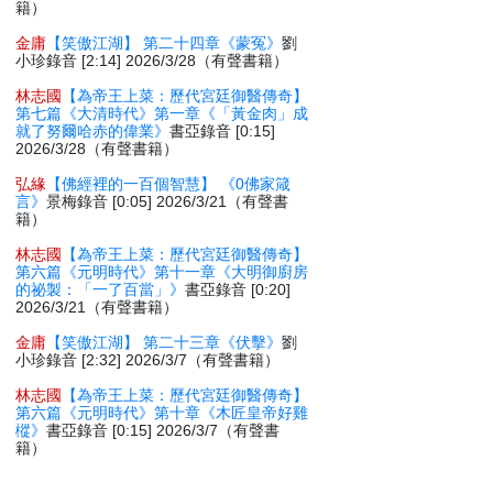
籍）
金庸
【笑傲江湖】 第二十四章《蒙冤》
劉
小珍錄音 [2:14] 2026/3/28（有聲書籍）
林志國
【為帝王上菜：歷代宮廷御醫傳奇】
第七篇《大清時代》第一章《「黃金肉」成
就了努爾哈赤的偉業》
書亞錄音 [0:15]
2026/3/28（有聲書籍）
弘緣
【佛經裡的一百個智慧】 《0佛家箴
言》
景梅錄音 [0:05] 2026/3/21（有聲書
籍）
林志國
【為帝王上菜：歷代宮廷御醫傳奇】
第六篇《元明時代》第十一章《大明御廚房
的祕製：「一了百當」》
書亞錄音 [0:20]
2026/3/21（有聲書籍）
金庸
【笑傲江湖】 第二十三章《伏擊》
劉
小珍錄音 [2:32] 2026/3/7（有聲書籍）
林志國
【為帝王上菜：歷代宮廷御醫傳奇】
第六篇《元明時代》第十章《木匠皇帝好雞
樅》
書亞錄音 [0:15] 2026/3/7（有聲書
籍）