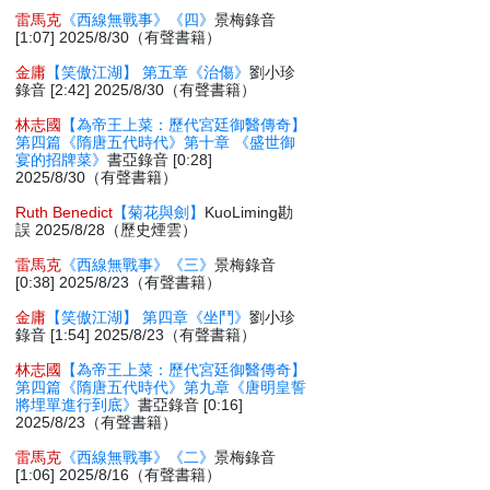
雷馬克
《西線無戰事》《四》
景梅錄音
[1:07] 2025/8/30（有聲書籍）
金庸
【笑傲江湖】 第五章《治傷》
劉小珍
錄音 [2:42] 2025/8/30（有聲書籍）
林志國
【為帝王上菜：歷代宮廷御醫傳奇】
第四篇《隋唐五代時代》第十章 《盛世御
宴的招牌菜》
書亞錄音 [0:28]
2025/8/30（有聲書籍）
Ruth Benedict
【菊花與劍】
KuoLiming勘
誤 2025/8/28（歷史煙雲）
雷馬克
《西線無戰事》《三》
景梅錄音
[0:38] 2025/8/23（有聲書籍）
金庸
【笑傲江湖】 第四章《坐鬥》
劉小珍
錄音 [1:54] 2025/8/23（有聲書籍）
林志國
【為帝王上菜：歷代宮廷御醫傳奇】
第四篇《隋唐五代時代》第九章《唐明皇誓
將埋單進行到底》
書亞錄音 [0:16]
2025/8/23（有聲書籍）
雷馬克
《西線無戰事》《二》
景梅錄音
[1:06] 2025/8/16（有聲書籍）