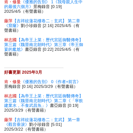
肯・修曼
《優雅的告別》 1《我母親人生中
的最後六個月》
景梅錄音 [0:19]
2025/4/5（有聲書籍）
藤萍
【吉祥紋蓮花樓卷二：玄武】 第二章
《窟窿》
劉小珍錄音 [2:16] 2025/4/5（有
聲書籍）
林志國
【為帝王上菜：歷代宮廷御醫傳奇】
第三篇《魏晉南北朝時代》第三章《帝王御
宴的尷尬》
書亞錄音 [0:22] 2025/4/5（有
聲書籍）
好書更新 2025年3月
肯・修曼
《優雅的告別》 0《作者+前言》
景梅錄音 [0:16] 2025/3/29（有聲書籍）
林志國
【為帝王上菜：歷代宮廷御醫傳奇】
第三篇《魏晉南北朝時代》第二章《「寧飲
建業水，不食武昌魚」》
書亞錄音 [0:19]
2025/3/29（有聲書籍）
藤萍
【吉祥紋蓮花樓卷二：玄武】 第一章
《觀音垂淚》
劉小珍錄音 [5:01]
2025/3/22（有聲書籍）