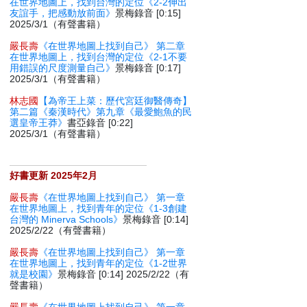
在世界地圖上，找到台灣的定位《2-2伸出
友誼手，把感動放前面》
景梅錄音 [0:15]
2025/3/1（有聲書籍）
嚴長壽
《在世界地圖上找到自己》 第二章
在世界地圖上，找到台灣的定位《2-1不要
用錯誤的尺度測量自己》
景梅錄音 [0:17]
2025/3/1（有聲書籍）
林志國
【為帝王上菜：歷代宮廷御醫傳奇】
第二篇《秦漢時代》第九章《最愛鮑魚的民
選皇帝王莽》
書亞錄音 [0:22]
2025/3/1（有聲書籍）
好書更新 2025年2月
嚴長壽
《在世界地圖上找到自己》 第一章
在世界地圖上，找到青年的定位《1-3創建
台灣的 Minerva Schools》
景梅錄音 [0:14]
2025/2/22（有聲書籍）
嚴長壽
《在世界地圖上找到自己》 第一章
在世界地圖上，找到青年的定位《1-2世界
就是校園》
景梅錄音 [0:14] 2025/2/22（有
聲書籍）