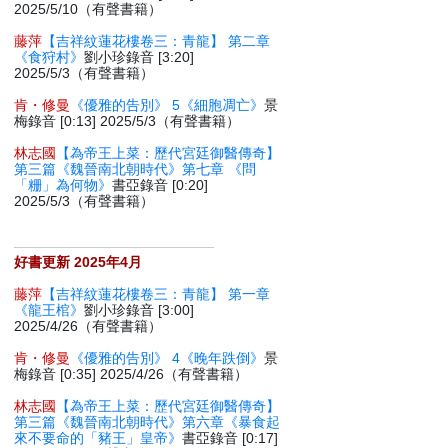
2025/5/10（有聲書籍）
藤萍
【吉祥紋蓮花樓卷三：青龍】 第二章
《食狩村》
劉小珍錄音 [3:20]
2025/5/3（有聲書籍）
肯・修曼
《優雅的告別》 5《細胞凋亡》
景
梅錄音 [0:13] 2025/5/3（有聲書籍）
林志國
【為帝王上菜：歷代宮廷御醫傳奇】
第三篇《魏晉南北朝時代》第七章 《問
「粣」為何物》
書亞錄音 [0:20]
2025/5/3（有聲書籍）
好書更新 2025年4月
藤萍
【吉祥紋蓮花樓卷三：青龍】 第一章
《龍王棺》
劉小珍錄音 [3:00]
2025/4/26（有聲書籍）
肯・修曼
《優雅的告別》 4《晚年跌倒》
景
梅錄音 [0:35] 2025/4/26（有聲書籍）
林志國
【為帝王上菜：歷代宮廷御醫傳奇】
第三篇《魏晉南北朝時代》第六章《暴食起
來不要命的「豬王」皇帝》
書亞錄音 [0:17]