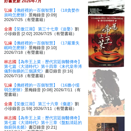
好書更新 2026年7月
弘緣
【佛經裡的一百個智慧】 《18貪婪作
祟時怎麽辦》
景梅錄音 [0:09]
2026/7/25（有聲書籍）
金庸
【笑傲江湖】 第三十七章《迫娶》
劉
小珍錄音 [2:02] 2026/7/25（有聲書籍）
弘緣
【佛經裡的一百個智慧】 《17嚴重失
眠時怎麽辦》
景梅錄音 [0:10]
2026/7/18（有聲書籍）
林志國
【為帝王上菜：歷代宮廷御醫傳奇】
第七篇《大清時代》第十四章《末代皇帝溥
儀對御膳的三個講究》
書亞錄音 [0:16]
2026/7/18（有聲書籍）
弘緣
【佛經裡的一百個智慧】 《16膽小懦
弱怎麽辦》
景梅錄音 [0:08] 2026/7/11（有
聲書籍）
金庸
【笑傲江湖】 第三十六章《傷逝》
劉
小珍錄音 [1:59] 2026/7/11（有聲書籍）
林志國
【為帝王上菜：歷代宮廷御醫傳奇】
第七篇《大清時代》第十三章《盤點清廷的
御廚與名餚》
書亞錄音 [0:21]