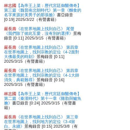
林志國
【為帝王上菜：歷代宮廷御醫傳奇】
第三篇《魏晉南北朝時代》第一章《麵食的
名字來源於美男子的那張臉》
書亞錄音
[0:19] 2025/3/22（有聲書籍）
嚴長壽
《在世界地圖上找到自己》 尾聲
《我們除了彼此互愛，沒有別的選擇》
景梅
錄音 [0:11] 2025/3/15（有聲書籍）
嚴長壽
《在世界地圖上找到自己》 第四章
在世界地圖上，找到宗教的定位《4-2面對
大佛最美的時刻》
景梅錄音 [0:11]
2025/3/15（有聲書籍）
嚴長壽
《在世界地圖上找到自己》 第四章
在世界地圖上，找到宗教的定位《4-1大師
消失，典範難尋》
景梅錄音 [0:16]
2025/3/15（有聲書籍）
林志國
【為帝王上菜：歷代宮廷御醫傳奇】
第二篇《秦漢時代》第十一章《雞肋與鱸魚
膾》
書亞錄音 [0:24] 2025/3/15（有聲書
籍）
嚴長壽
《在世界地圖上找到自己》 第三章
在世界地圖上，找到地方的定位《3-4留
白。永續》
景梅錄音 [0:15] 2025/3/8（有