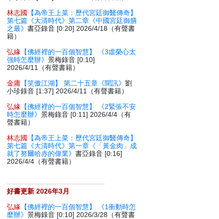
林志國
【為帝王上菜：歷代宮廷御醫傳奇】
第七篇《大清時代》第二章《中國宮廷御膳
之最》
書亞錄音 [0:20] 2026/4/18（有聲書
籍）
弘緣
【佛經裡的一百個智慧】 《3虛榮心太
強時怎麼辦》
景梅錄音 [0:10]
2026/4/11（有聲書籍）
金庸
【笑傲江湖】 第二十五章《聞訊》
劉
小珍錄音 [1:37] 2026/4/11（有聲書籍）
弘緣
【佛經裡的一百個智慧】 《2緊張不安
時怎麼辦》
景梅錄音 [0:11] 2026/4/4（有
聲書籍）
林志國
【為帝王上菜：歷代宮廷御醫傳奇】
第七篇《大清時代》第一章《「黃金肉」成
就了努爾哈赤的偉業》
書亞錄音 [0:16]
2026/4/4（有聲書籍）
好書更新 2026年3月
弘緣
【佛經裡的一百個智慧】 《1衝動時怎
麼辦》
景梅錄音 [0:10] 2026/3/28（有聲書