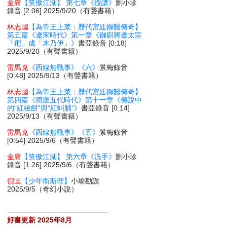
金庸
【笑傲江湖】 第七章《授譜》
劉小珍
錄音 [2:06] 2025/9/20（有聲書籍）
林志國
【為帝王上菜：歷代宮廷御醫傳奇】
第五篇《遼宋時代》第一章《御廚將遼太宗
「羓」成「木乃伊」》
書亞錄音 [0:18]
2025/9/20（有聲書籍）
雷馬克
《西線無戰事》《六》
景梅錄音
[0:48] 2025/9/13（有聲書籍）
林志國
【為帝王上菜：歷代宮廷御醫傳奇】
第四篇《隋唐五代時代》第十一章《傳說中
的“紅綾餅”與“紅虯脯”》
書亞錄音 [0:14]
2025/9/13（有聲書籍）
雷馬克
《西線無戰事》《五》
景梅錄音
[0:54] 2025/9/6（有聲書籍）
金庸
【笑傲江湖】 第六章《洗手》
劉小珍
錄音 [1:26] 2025/9/6（有聲書籍）
倪匡
【少年衛斯理】
小瑜勘誤
2025/9/5（奇幻小說）
好書更新 2025年8月