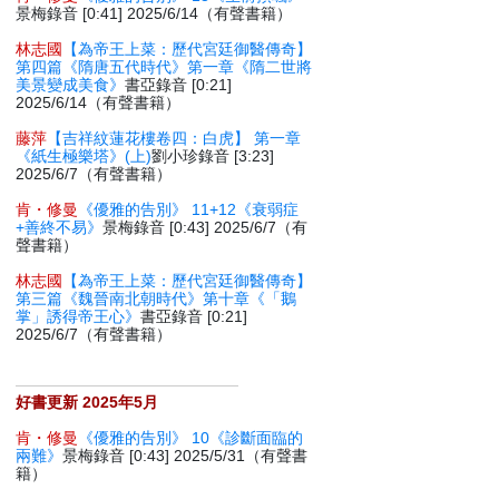
景梅錄音 [0:41] 2025/6/14（有聲書籍）
林志國
【為帝王上菜：歷代宮廷御醫傳奇】
第四篇《隋唐五代時代》第一章《隋二世將
美景變成美食》
書亞錄音 [0:21]
2025/6/14（有聲書籍）
藤萍
【吉祥紋蓮花樓卷四：白虎】 第一章
《紙生極樂塔》(上)
劉小珍錄音 [3:23]
2025/6/7（有聲書籍）
肯・修曼
《優雅的告別》 11+12《衰弱症
+善終不易》
景梅錄音 [0:43] 2025/6/7（有
聲書籍）
林志國
【為帝王上菜：歷代宮廷御醫傳奇】
第三篇《魏晉南北朝時代》第十章《「鵝
掌」誘得帝王心》
書亞錄音 [0:21]
2025/6/7（有聲書籍）
好書更新 2025年5月
肯・修曼
《優雅的告別》 10《診斷面臨的
兩難》
景梅錄音 [0:43] 2025/5/31（有聲書
籍）