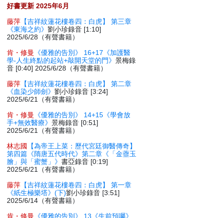
好書更新 2025年6月
藤萍
【吉祥紋蓮花樓卷四：白虎】 第三章
《東海之約》
劉小珍錄音 [1:10]
2025/6/28（有聲書籍）
肯・修曼
《優雅的告別》 16+17《加護醫
學-人生終點的起站+敲開天堂的門》
景梅錄
音 [0:40] 2025/6/28（有聲書籍）
藤萍
【吉祥紋蓮花樓卷四：白虎】 第二章
《血染少師劍》
劉小珍錄音 [3:24]
2025/6/21（有聲書籍）
肯・修曼
《優雅的告別》 14+15《學會放
手+無效醫療》
景梅錄音 [0:51]
2025/6/21（有聲書籍）
林志國
【為帝王上菜：歷代宮廷御醫傳奇】
第四篇《隋唐五代時代》第二章《「金虀玉
膾」與「蜜蟹」》
書亞錄音 [0:19]
2025/6/21（有聲書籍）
藤萍
【吉祥紋蓮花樓卷四：白虎】 第一章
《紙生極樂塔》(下)
劉小珍錄音 [3:51]
2025/6/14（有聲書籍）
肯・修曼
《優雅的告別》 13《生前預囑》