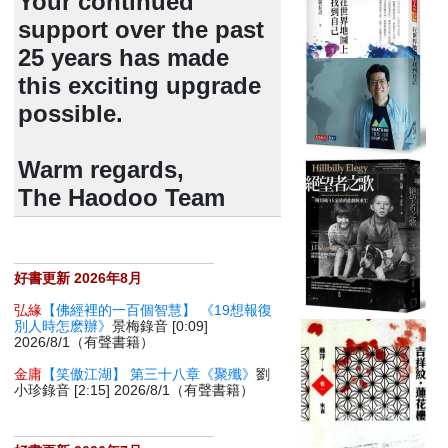
Your continued
support over the past
25 years has made
this exciting upgrade
possible.
Warm regards,
The Haodoo Team
好書更新 2026年8月
弘緣
【佛經裡的一百個智慧】 《19想報復
別人時怎麽辦》
景梅錄音 [0:09]
2026/8/1（有聲書籍）
金庸
【笑傲江湖】 第三十八章《聚殲》
劉
小珍錄音 [2:15] 2026/8/1（有聲書籍）