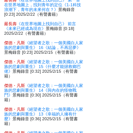
嚴長壽
《在世界地圖上找到自己》 第一章
在世界地圖上，找到青年的定位《1-1科技
浪潮下，青年的未來何在？》
景梅錄音
[0:23] 2025/2/22（有聲書籍）
嚴長壽
《在世界地圖上找到自己》 前言
《未來已經成為現在》
景梅錄音 [0:18]
2025/2/22（有聲書籍）
傑德・凡斯
《絕望者之歌：一個美國白人家
族的悲劇與重生》 16《結論，不再惡夢》
景梅錄音 [0:23] 2025/2/15（有聲書籍）
傑德・凡斯
《絕望者之歌：一個美國白人家
族的悲劇與重生》 15《什麼才能拯救鄉巴
佬》
景梅錄音 [0:32] 2025/2/15（有聲書
籍）
傑德・凡斯
《絕望者之歌：一個美國白人家
族的悲劇與重生》 14《與內在的怪物戰
鬥》
景梅錄音 [0:30] 2025/2/15（有聲書
籍）
傑德・凡斯
《絕望者之歌：一個美國白人家
族的悲劇與重生》 13《幸福的人擁有什
麼》
景梅錄音 [0:36] 2025/2/15（有聲書
籍）