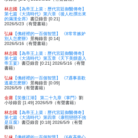
林志國
【為帝王上菜：歷代宮廷御醫傳奇】
第七篇《大清時代》第六章《後人杜撰出來
的滿漢全席》
書亞錄音 [0:21]
2026/5/23（有聲書籍）
弘緣
【佛經裡的一百個智慧】 《8常常嫉妒
別人怎麽辦》
景梅錄音 [0:14]
2026/5/16（有聲書籍）
林志國
【為帝王上菜：歷代宮廷御醫傳奇】
第七篇《大清時代》第五章《天下美饌盡入
帝王宴》
書亞錄音 [0:21] 2026/5/16（有聲
書籍）
弘緣
【佛經裡的一百個智慧】 《7遇事喜歡
逃避怎麽辦》
景梅錄音 [0:09]
2026/5/9（有聲書籍）
金庸
【笑傲江湖】 第二十九章《掌門》
劉
小珍錄音 [1:49] 2026/5/9（有聲書籍）
林志國
【為帝王上菜：歷代宮廷御醫傳奇】
第七篇《大清時代》第四章《康熙戀戀不捨
是豆腐》
書亞錄音 [0:18] 2026/5/9（有聲
書籍）
弘緣
【佛經裡的一百個智慧】 《6有吝嗇心