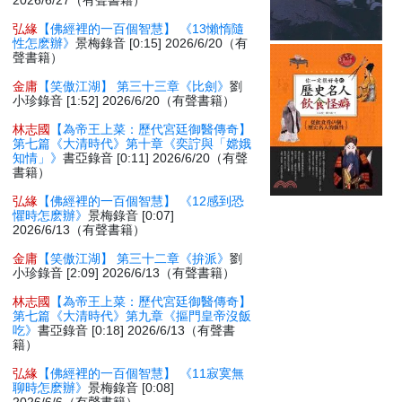
2026/6/27（有聲書籍）
弘緣
【佛經裡的一百個智慧】 《13懶惰隨
性怎麽辦》
景梅錄音 [0:15] 2026/6/20（有
聲書籍）
金庸
【笑傲江湖】 第三十三章《比劍》
劉
小珍錄音 [1:52] 2026/6/20（有聲書籍）
林志國
【為帝王上菜：歷代宮廷御醫傳奇】
第七篇《大清時代》第十章《奕詝與「嫦娥
知情」》
書亞錄音 [0:11] 2026/6/20（有聲
書籍）
弘緣
【佛經裡的一百個智慧】 《12感到恐
懼時怎麽辦》
景梅錄音 [0:07]
2026/6/13（有聲書籍）
金庸
【笑傲江湖】 第三十二章《拚派》
劉
小珍錄音 [2:09] 2026/6/13（有聲書籍）
林志國
【為帝王上菜：歷代宮廷御醫傳奇】
第七篇《大清時代》第九章《摳門皇帝沒飯
吃》
書亞錄音 [0:18] 2026/6/13（有聲書
籍）
弘緣
【佛經裡的一百個智慧】 《11寂寞無
聊時怎麽辦》
景梅錄音 [0:08]