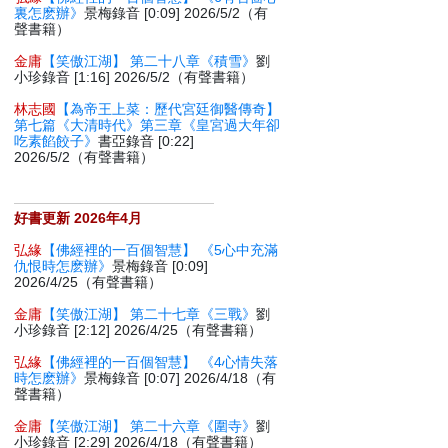
裏怎麽辦》
景梅錄音 [0:09] 2026/5/2（有
聲書籍）
金庸
【笑傲江湖】 第二十八章《積雪》
劉
小珍錄音 [1:16] 2026/5/2（有聲書籍）
林志國
【為帝王上菜：歷代宮廷御醫傳奇】
第七篇《大清時代》第三章《皇宮過大年卻
吃素餡餃子》
書亞錄音 [0:22]
2026/5/2（有聲書籍）
好書更新 2026年4月
弘緣
【佛經裡的一百個智慧】 《5心中充滿
仇恨時怎麽辦》
景梅錄音 [0:09]
2026/4/25（有聲書籍）
金庸
【笑傲江湖】 第二十七章《三戰》
劉
小珍錄音 [2:12] 2026/4/25（有聲書籍）
弘緣
【佛經裡的一百個智慧】 《4心情失落
時怎麽辦》
景梅錄音 [0:07] 2026/4/18（有
聲書籍）
金庸
【笑傲江湖】 第二十六章《圍寺》
劉
小珍錄音 [2:29] 2026/4/18（有聲書籍）