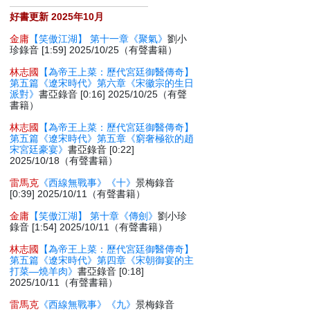
好書更新 2025年10月
金庸
【笑傲江湖】 第十一章《聚氣》
劉小
珍錄音 [1:59] 2025/10/25（有聲書籍）
林志國
【為帝王上菜：歷代宮廷御醫傳奇】
第五篇《遼宋時代》第六章《宋徽宗的生日
派對》
書亞錄音 [0:16] 2025/10/25（有聲
書籍）
林志國
【為帝王上菜：歷代宮廷御醫傳奇】
第五篇《遼宋時代》第五章《窮奢極欲的趙
宋宮廷豪宴》
書亞錄音 [0:22]
2025/10/18（有聲書籍）
雷馬克
《西線無戰事》《十》
景梅錄音
[0:39] 2025/10/11（有聲書籍）
金庸
【笑傲江湖】 第十章《傳劍》
劉小珍
錄音 [1:54] 2025/10/11（有聲書籍）
林志國
【為帝王上菜：歷代宮廷御醫傳奇】
第五篇《遼宋時代》第四章《宋朝御宴的主
打菜—燒羊肉》
書亞錄音 [0:18]
2025/10/11（有聲書籍）
雷馬克
《西線無戰事》《九》
景梅錄音