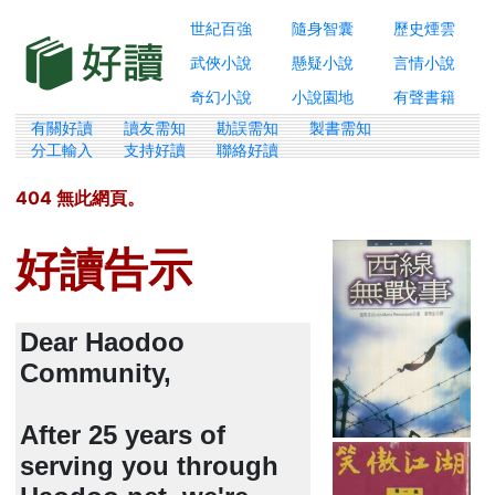
世紀百強
隨身智囊
歷史煙雲
武俠小說
懸疑小說
言情小說
奇幻小說
小說園地
有聲書籍
有關好讀
讀友需知
勘誤需知
製書需知
分工輸入
支持好讀
聯絡好讀
404 無此網頁。
好讀告示
Dear Haodoo
Community,
After 25 years of
serving you through