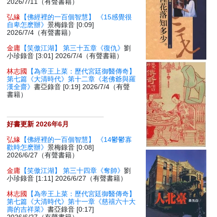
2026/7/11（有聲書籍）
弘緣
【佛經裡的一百個智慧】 《15感覺很
自卑怎麽辦》
景梅錄音 [0:09]
2026/7/4（有聲書籍）
金庸
【笑傲江湖】 第三十五章《復仇》
劉
小珍錄音 [3:01] 2026/7/4（有聲書籍）
林志國
【為帝王上菜：歷代宮廷御醫傳奇】
第七篇《大清時代》第十二章《老佛爺與羅
漢全齋》
書亞錄音 [0:19] 2026/7/4（有聲
書籍）
好書更新 2026年6月
弘緣
【佛經裡的一百個智慧】 《14鬱鬱寡
歡時怎麽辦》
景梅錄音 [0:08]
2026/6/27（有聲書籍）
金庸
【笑傲江湖】 第三十四章《奪帥》
劉
小珍錄音 [1:11] 2026/6/27（有聲書籍）
林志國
【為帝王上菜：歷代宮廷御醫傳奇】
第七篇《大清時代》第十一章《慈禧六十大
壽的吉祥菜》
書亞錄音 [0:17]