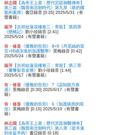
林志國
【為帝王上菜：歷代宮廷御醫傳奇】
第三篇《魏晉南北朝時代》第九章《朕的國
宴的素席》
書亞錄音 [0:25] 2025/5/31（有
聲書籍）
藤萍
【吉祥紋蓮花樓卷三：青龍】 第四章
《懸豬記》
劉小珍錄音 [2:41]
2025/5/24（有聲書籍）
肯・修曼
《優雅的告別》 8+9《丹尼絲的宣
言+持續演進的加護醫學》
景梅錄音 [0:42]
2025/5/24（有聲書籍）
藤萍
【吉祥紋蓮花樓卷三：青龍】 第三章
《饕餮銜首金簪》
劉小珍錄音 [1:44]
2025/5/17（有聲書籍）
肯・修曼
《優雅的告別》 7《認知能力衰
退》
景梅錄音 [0:30] 2025/5/17（有聲書
籍）
肯・修曼
《優雅的告別》 6《加護病房的現
況》
景梅錄音 [0:15] 2025/5/10（有聲書
籍）
林志國
【為帝王上菜：歷代宮廷御醫傳奇】
第三篇《魏晉南北朝時代》第八章《從羊羹
到水盆羊肉》
書亞錄音 [0:18]