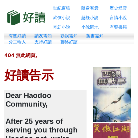
世紀百強
隨身智囊
歷史煙雲
武俠小說
懸疑小說
言情小說
奇幻小說
小說園地
有聲書籍
有關好讀
讀友需知
勘誤需知
製書需知
分工輸入
支持好讀
聯絡好讀
404 無此網頁。
好讀告示
Dear Haodoo
Community,
After 25 years of
serving you through