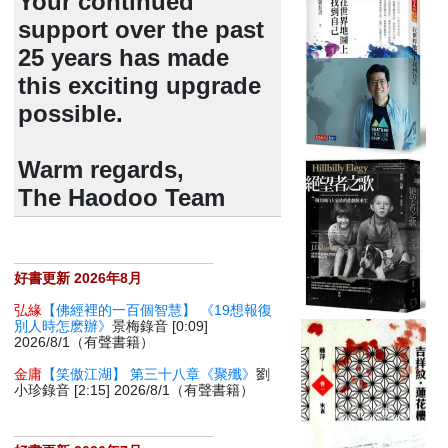
Your continued
support over the past
25 years has made
this exciting upgrade
possible.
Warm regards,
The Haodoo Team
好書更新 2026年8月
弘緣
【佛經裡的一百個智慧】 《19想報復
別人時怎麽辦》
景梅錄音 [0:09]
2026/8/1（有聲書籍）
金庸
【笑傲江湖】 第三十八章《聚殲》
劉
小珍錄音 [2:15] 2026/8/1（有聲書籍）