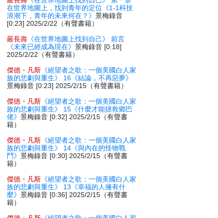
嚴長壽
《在世界地圖上找到自己》 第一章
在世界地圖上，找到青年的定位《1-1科技
浪潮下，青年的未來何在？》
景梅錄音
[0:23] 2025/2/22（有聲書籍）
嚴長壽
《在世界地圖上找到自己》 前言
《未來已經成為現在》
景梅錄音 [0:18]
2025/2/22（有聲書籍）
傑德・凡斯
《絕望者之歌：一個美國白人家
族的悲劇與重生》 16《結論，不再惡夢》
景梅錄音 [0:23] 2025/2/15（有聲書籍）
傑德・凡斯
《絕望者之歌：一個美國白人家
族的悲劇與重生》 15《什麼才能拯救鄉巴
佬》
景梅錄音 [0:32] 2025/2/15（有聲書
籍）
傑德・凡斯
《絕望者之歌：一個美國白人家
族的悲劇與重生》 14《與內在的怪物戰
鬥》
景梅錄音 [0:30] 2025/2/15（有聲書
籍）
傑德・凡斯
《絕望者之歌：一個美國白人家
族的悲劇與重生》 13《幸福的人擁有什
麼》
景梅錄音 [0:36] 2025/2/15（有聲書
籍）