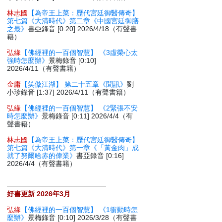
林志國
【為帝王上菜：歷代宮廷御醫傳奇】
第七篇《大清時代》第二章《中國宮廷御膳
之最》
書亞錄音 [0:20] 2026/4/18（有聲書
籍）
弘緣
【佛經裡的一百個智慧】 《3虛榮心太
強時怎麼辦》
景梅錄音 [0:10]
2026/4/11（有聲書籍）
金庸
【笑傲江湖】 第二十五章《聞訊》
劉
小珍錄音 [1:37] 2026/4/11（有聲書籍）
弘緣
【佛經裡的一百個智慧】 《2緊張不安
時怎麼辦》
景梅錄音 [0:11] 2026/4/4（有
聲書籍）
林志國
【為帝王上菜：歷代宮廷御醫傳奇】
第七篇《大清時代》第一章《「黃金肉」成
就了努爾哈赤的偉業》
書亞錄音 [0:16]
2026/4/4（有聲書籍）
好書更新 2026年3月
弘緣
【佛經裡的一百個智慧】 《1衝動時怎
麼辦》
景梅錄音 [0:10] 2026/3/28（有聲書