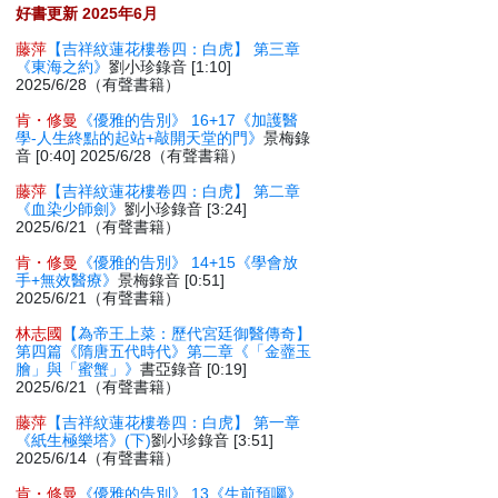
好書更新 2025年6月
藤萍
【吉祥紋蓮花樓卷四：白虎】 第三章
《東海之約》
劉小珍錄音 [1:10]
2025/6/28（有聲書籍）
肯・修曼
《優雅的告別》 16+17《加護醫
學-人生終點的起站+敲開天堂的門》
景梅錄
音 [0:40] 2025/6/28（有聲書籍）
藤萍
【吉祥紋蓮花樓卷四：白虎】 第二章
《血染少師劍》
劉小珍錄音 [3:24]
2025/6/21（有聲書籍）
肯・修曼
《優雅的告別》 14+15《學會放
手+無效醫療》
景梅錄音 [0:51]
2025/6/21（有聲書籍）
林志國
【為帝王上菜：歷代宮廷御醫傳奇】
第四篇《隋唐五代時代》第二章《「金虀玉
膾」與「蜜蟹」》
書亞錄音 [0:19]
2025/6/21（有聲書籍）
藤萍
【吉祥紋蓮花樓卷四：白虎】 第一章
《紙生極樂塔》(下)
劉小珍錄音 [3:51]
2025/6/14（有聲書籍）
肯・修曼
《優雅的告別》 13《生前預囑》