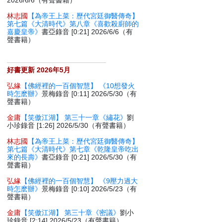
2026/6/6（有聲書籍）
林志國
【為帝王上菜：歷代宮廷御醫傳奇】
第七篇《大清時代》第八章《喜歡殺廚師的
嘉慶皇帝》
書亞錄音 [0:21] 2026/6/6（有
聲書籍）
好書更新 2026年5月
弘緣
【佛經裡的一百個智慧】 《10想發火
時怎麽辦》
景梅錄音 [0:11] 2026/5/30（有
聲書籍）
金庸
【笑傲江湖】 第三十一章《繡花》
劉
小珍錄音 [1:26] 2026/5/30（有聲書籍）
林志國
【為帝王上菜：歷代宮廷御醫傳奇】
第七篇《大清時代》第七章《乾隆皇帝吃出
來的長壽》
書亞錄音 [0:21] 2026/5/30（有
聲書籍）
弘緣
【佛經裡的一百個智慧】 《9壓力過大
時怎麽辦》
景梅錄音 [0:10] 2026/5/23（有
聲書籍）
金庸
【笑傲江湖】 第三十章《密議》
劉小
珍錄音 [2:14] 2026/5/23（有聲書籍）