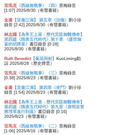
雷馬克
《西線無戰事》《四》
景梅錄音
[1:07] 2025/8/30（有聲書籍）
金庸
【笑傲江湖】 第五章《治傷》
劉小珍
錄音 [2:42] 2025/8/30（有聲書籍）
林志國
【為帝王上菜：歷代宮廷御醫傳奇】
第四篇《隋唐五代時代》第十章 《盛世御
宴的招牌菜》
書亞錄音 [0:28]
2025/8/30（有聲書籍）
Ruth Benedict
【菊花與劍】
KuoLiming勘
誤 2025/8/28（歷史煙雲）
雷馬克
《西線無戰事》《三》
景梅錄音
[0:38] 2025/8/23（有聲書籍）
金庸
【笑傲江湖】 第四章《坐鬥》
劉小珍
錄音 [1:54] 2025/8/23（有聲書籍）
林志國
【為帝王上菜：歷代宮廷御醫傳奇】
第四篇《隋唐五代時代》第九章《唐明皇誓
將埋單進行到底》
書亞錄音 [0:16]
2025/8/23（有聲書籍）
雷馬克
《西線無戰事》《二》
景梅錄音
[1:06] 2025/8/16（有聲書籍）