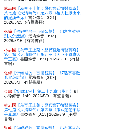
林志國
【為帝王上菜：歷代宮廷御醫傳奇】
第七篇《大清時代》第六章《後人杜撰出來
的滿漢全席》
書亞錄音 [0:21]
2026/5/23（有聲書籍）
弘緣
【佛經裡的一百個智慧】 《8常常嫉妒
別人怎麽辦》
景梅錄音 [0:14]
2026/5/16（有聲書籍）
林志國
【為帝王上菜：歷代宮廷御醫傳奇】
第七篇《大清時代》第五章《天下美饌盡入
帝王宴》
書亞錄音 [0:21] 2026/5/16（有聲
書籍）
弘緣
【佛經裡的一百個智慧】 《7遇事喜歡
逃避怎麽辦》
景梅錄音 [0:09]
2026/5/9（有聲書籍）
金庸
【笑傲江湖】 第二十九章《掌門》
劉
小珍錄音 [1:49] 2026/5/9（有聲書籍）
林志國
【為帝王上菜：歷代宮廷御醫傳奇】
第七篇《大清時代》第四章《康熙戀戀不捨
是豆腐》
書亞錄音 [0:18] 2026/5/9（有聲
書籍）
弘緣
【佛經裡的一百個智慧】 《6有吝嗇心