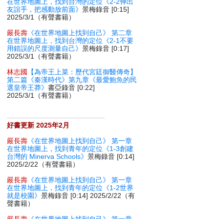
在世界地圖上，找到台灣的定位《2-2伸出
友誼手，把感動放前面》
景梅錄音 [0:15]
2025/3/1（有聲書籍）
嚴長壽
《在世界地圖上找到自己》 第二章
在世界地圖上，找到台灣的定位《2-1不要
用錯誤的尺度測量自己》
景梅錄音 [0:17]
2025/3/1（有聲書籍）
林志國
【為帝王上菜：歷代宮廷御醫傳奇】
第二篇《秦漢時代》第九章《最愛鮑魚的民
選皇帝王莽》
書亞錄音 [0:22]
2025/3/1（有聲書籍）
好書更新 2025年2月
嚴長壽
《在世界地圖上找到自己》 第一章
在世界地圖上，找到青年的定位《1-3創建
台灣的 Minerva Schools》
景梅錄音 [0:14]
2025/2/22（有聲書籍）
嚴長壽
《在世界地圖上找到自己》 第一章
在世界地圖上，找到青年的定位《1-2世界
就是校園》
景梅錄音 [0:14] 2025/2/22（有
聲書籍）