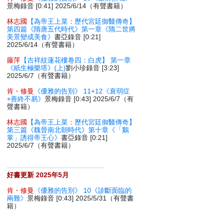
景梅錄音 [0:41] 2025/6/14（有聲書籍）
林志國
【為帝王上菜：歷代宮廷御醫傳奇】
第四篇《隋唐五代時代》第一章《隋二世將
美景變成美食》
書亞錄音 [0:21]
2025/6/14（有聲書籍）
藤萍
【吉祥紋蓮花樓卷四：白虎】 第一章
《紙生極樂塔》(上)
劉小珍錄音 [3:23]
2025/6/7（有聲書籍）
肯・修曼
《優雅的告別》 11+12《衰弱症
+善終不易》
景梅錄音 [0:43] 2025/6/7（有
聲書籍）
林志國
【為帝王上菜：歷代宮廷御醫傳奇】
第三篇《魏晉南北朝時代》第十章《「鵝
掌」誘得帝王心》
書亞錄音 [0:21]
2025/6/7（有聲書籍）
好書更新 2025年5月
肯・修曼
《優雅的告別》 10《診斷面臨的
兩難》
景梅錄音 [0:43] 2025/5/31（有聲書
籍）