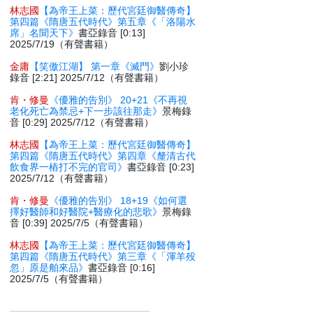
林志國
【為帝王上菜：歷代宮廷御醫傳奇】
第四篇《隋唐五代時代》第五章《「洛陽水
席」名聞天下》
書亞錄音 [0:13]
2025/7/19（有聲書籍）
金庸
【笑傲江湖】 第一章《滅門》
劉小珍
錄音 [2:21] 2025/7/12（有聲書籍）
肯・修曼
《優雅的告別》 20+21《不再視
老化死亡為禁忌+下一步該往那走》
景梅錄
音 [0:29] 2025/7/12（有聲書籍）
林志國
【為帝王上菜：歷代宮廷御醫傳奇】
第四篇《隋唐五代時代》第四章《釐清古代
飲食界一樁打不完的官司》
書亞錄音 [0:23]
2025/7/12（有聲書籍）
肯・修曼
《優雅的告別》 18+19《如何選
擇好醫師和好醫院+醫療化的悲歌》
景梅錄
音 [0:39] 2025/7/5（有聲書籍）
林志國
【為帝王上菜：歷代宮廷御醫傳奇】
第四篇《隋唐五代時代》第三章《「渾羊殁
忽」原是舶來品》
書亞錄音 [0:16]
2025/7/5（有聲書籍）