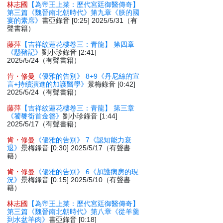
林志國
【為帝王上菜：歷代宮廷御醫傳奇】
第三篇《魏晉南北朝時代》第九章《朕的國
宴的素席》
書亞錄音 [0:25] 2025/5/31（有
聲書籍）
藤萍
【吉祥紋蓮花樓卷三：青龍】 第四章
《懸豬記》
劉小珍錄音 [2:41]
2025/5/24（有聲書籍）
肯・修曼
《優雅的告別》 8+9《丹尼絲的宣
言+持續演進的加護醫學》
景梅錄音 [0:42]
2025/5/24（有聲書籍）
藤萍
【吉祥紋蓮花樓卷三：青龍】 第三章
《饕餮銜首金簪》
劉小珍錄音 [1:44]
2025/5/17（有聲書籍）
肯・修曼
《優雅的告別》 7《認知能力衰
退》
景梅錄音 [0:30] 2025/5/17（有聲書
籍）
肯・修曼
《優雅的告別》 6《加護病房的現
況》
景梅錄音 [0:15] 2025/5/10（有聲書
籍）
林志國
【為帝王上菜：歷代宮廷御醫傳奇】
第三篇《魏晉南北朝時代》第八章《從羊羹
到水盆羊肉》
書亞錄音 [0:18]