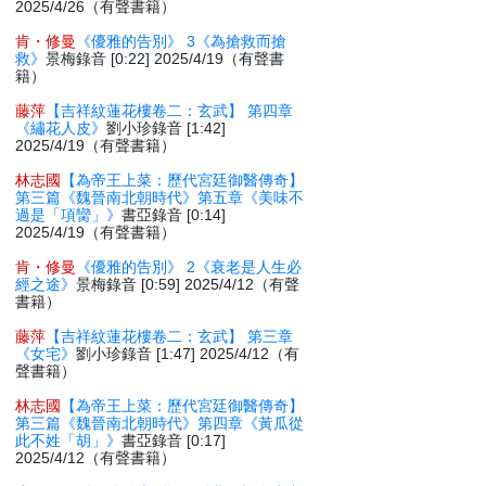
2025/4/26（有聲書籍）
肯・修曼
《優雅的告別》 3《為搶救而搶
救》
景梅錄音 [0:22] 2025/4/19（有聲書
籍）
藤萍
【吉祥紋蓮花樓卷二：玄武】 第四章
《繡花人皮》
劉小珍錄音 [1:42]
2025/4/19（有聲書籍）
林志國
【為帝王上菜：歷代宮廷御醫傳奇】
第三篇《魏晉南北朝時代》第五章《美味不
過是「項臠」》
書亞錄音 [0:14]
2025/4/19（有聲書籍）
肯・修曼
《優雅的告別》 2《衰老是人生必
經之途》
景梅錄音 [0:59] 2025/4/12（有聲
書籍）
藤萍
【吉祥紋蓮花樓卷二：玄武】 第三章
《女宅》
劉小珍錄音 [1:47] 2025/4/12（有
聲書籍）
林志國
【為帝王上菜：歷代宮廷御醫傳奇】
第三篇《魏晉南北朝時代》第四章《黃瓜從
此不姓「胡」》
書亞錄音 [0:17]
2025/4/12（有聲書籍）