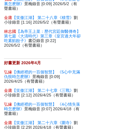
裏怎麽辦》
景梅錄音 [0:09] 2026/5/2（有
聲書籍）
金庸
【笑傲江湖】 第二十八章《積雪》
劉
小珍錄音 [1:16] 2026/5/2（有聲書籍）
林志國
【為帝王上菜：歷代宮廷御醫傳奇】
第七篇《大清時代》第三章《皇宮過大年卻
吃素餡餃子》
書亞錄音 [0:22]
2026/5/2（有聲書籍）
好書更新 2026年4月
弘緣
【佛經裡的一百個智慧】 《5心中充滿
仇恨時怎麽辦》
景梅錄音 [0:09]
2026/4/25（有聲書籍）
金庸
【笑傲江湖】 第二十七章《三戰》
劉
小珍錄音 [2:12] 2026/4/25（有聲書籍）
弘緣
【佛經裡的一百個智慧】 《4心情失落
時怎麽辦》
景梅錄音 [0:07] 2026/4/18（有
聲書籍）
金庸
【笑傲江湖】 第二十六章《圍寺》
劉
小珍錄音 [2:29] 2026/4/18（有聲書籍）