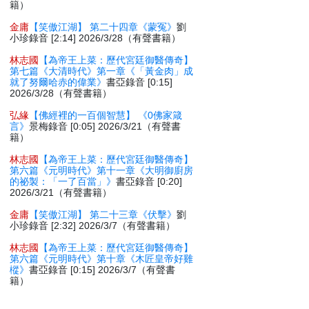
籍）
金庸
【笑傲江湖】 第二十四章《蒙冤》
劉
小珍錄音 [2:14] 2026/3/28（有聲書籍）
林志國
【為帝王上菜：歷代宮廷御醫傳奇】
第七篇《大清時代》第一章《「黃金肉」成
就了努爾哈赤的偉業》
書亞錄音 [0:15]
2026/3/28（有聲書籍）
弘緣
【佛經裡的一百個智慧】 《0佛家箴
言》
景梅錄音 [0:05] 2026/3/21（有聲書
籍）
林志國
【為帝王上菜：歷代宮廷御醫傳奇】
第六篇《元明時代》第十一章《大明御廚房
的祕製：「一了百當」》
書亞錄音 [0:20]
2026/3/21（有聲書籍）
金庸
【笑傲江湖】 第二十三章《伏擊》
劉
小珍錄音 [2:32] 2026/3/7（有聲書籍）
林志國
【為帝王上菜：歷代宮廷御醫傳奇】
第六篇《元明時代》第十章《木匠皇帝好雞
樅》
書亞錄音 [0:15] 2026/3/7（有聲書
籍）