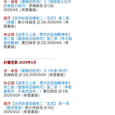
肯・修曼
《優雅的告別》 1《我母親人生中
的最後六個月》
景梅錄音 [0:19]
2025/4/5（有聲書籍）
藤萍
【吉祥紋蓮花樓卷二：玄武】 第二章
《窟窿》
劉小珍錄音 [2:16] 2025/4/5（有
聲書籍）
林志國
【為帝王上菜：歷代宮廷御醫傳奇】
第三篇《魏晉南北朝時代》第三章《帝王御
宴的尷尬》
書亞錄音 [0:22] 2025/4/5（有
聲書籍）
好書更新 2025年3月
肯・修曼
《優雅的告別》 0《作者+前言》
景梅錄音 [0:16] 2025/3/29（有聲書籍）
林志國
【為帝王上菜：歷代宮廷御醫傳奇】
第三篇《魏晉南北朝時代》第二章《「寧飲
建業水，不食武昌魚」》
書亞錄音 [0:19]
2025/3/29（有聲書籍）
藤萍
【吉祥紋蓮花樓卷二：玄武】 第一章
《觀音垂淚》
劉小珍錄音 [5:01]
2025/3/22（有聲書籍）