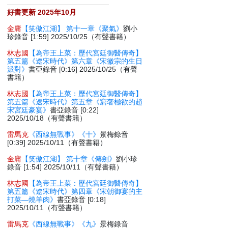
好書更新 2025年10月
金庸
【笑傲江湖】 第十一章《聚氣》
劉小
珍錄音 [1:59] 2025/10/25（有聲書籍）
林志國
【為帝王上菜：歷代宮廷御醫傳奇】
第五篇《遼宋時代》第六章《宋徽宗的生日
派對》
書亞錄音 [0:16] 2025/10/25（有聲
書籍）
林志國
【為帝王上菜：歷代宮廷御醫傳奇】
第五篇《遼宋時代》第五章《窮奢極欲的趙
宋宮廷豪宴》
書亞錄音 [0:22]
2025/10/18（有聲書籍）
雷馬克
《西線無戰事》《十》
景梅錄音
[0:39] 2025/10/11（有聲書籍）
金庸
【笑傲江湖】 第十章《傳劍》
劉小珍
錄音 [1:54] 2025/10/11（有聲書籍）
林志國
【為帝王上菜：歷代宮廷御醫傳奇】
第五篇《遼宋時代》第四章《宋朝御宴的主
打菜—燒羊肉》
書亞錄音 [0:18]
2025/10/11（有聲書籍）
雷馬克
《西線無戰事》《九》
景梅錄音