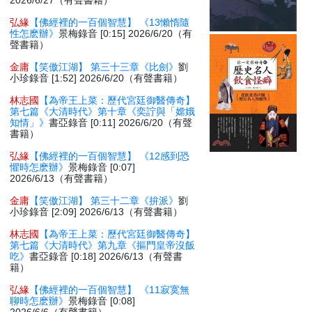
2026/6/27（有聲書籍）
弘緣
【佛經裡的一百個智慧】 《13懶惰隨
性怎麽辦》
景梅錄音 [0:15] 2026/6/20（有
聲書籍）
金庸
【笑傲江湖】 第三十三章《比劍》
劉
小珍錄音 [1:52] 2026/6/20（有聲書籍）
林志國
【為帝王上菜：歷代宮廷御醫傳奇】
第七篇《大清時代》第十章《奕詝與「嫦娥
知情」》
書亞錄音 [0:11] 2026/6/20（有聲
書籍）
弘緣
【佛經裡的一百個智慧】 《12感到恐
懼時怎麽辦》
景梅錄音 [0:07]
2026/6/13（有聲書籍）
金庸
【笑傲江湖】 第三十二章《拚派》
劉
小珍錄音 [2:09] 2026/6/13（有聲書籍）
林志國
【為帝王上菜：歷代宮廷御醫傳奇】
第七篇《大清時代》第九章《摳門皇帝沒飯
吃》
書亞錄音 [0:18] 2026/6/13（有聲書
籍）
弘緣
【佛經裡的一百個智慧】 《11寂寞無
聊時怎麽辦》
景梅錄音 [0:08]