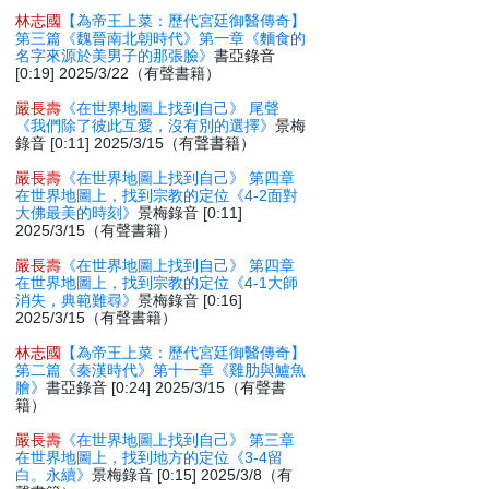
林志國
【為帝王上菜：歷代宮廷御醫傳奇】
第三篇《魏晉南北朝時代》第一章《麵食的
名字來源於美男子的那張臉》
書亞錄音
[0:19] 2025/3/22（有聲書籍）
嚴長壽
《在世界地圖上找到自己》 尾聲
《我們除了彼此互愛，沒有別的選擇》
景梅
錄音 [0:11] 2025/3/15（有聲書籍）
嚴長壽
《在世界地圖上找到自己》 第四章
在世界地圖上，找到宗教的定位《4-2面對
大佛最美的時刻》
景梅錄音 [0:11]
2025/3/15（有聲書籍）
嚴長壽
《在世界地圖上找到自己》 第四章
在世界地圖上，找到宗教的定位《4-1大師
消失，典範難尋》
景梅錄音 [0:16]
2025/3/15（有聲書籍）
林志國
【為帝王上菜：歷代宮廷御醫傳奇】
第二篇《秦漢時代》第十一章《雞肋與鱸魚
膾》
書亞錄音 [0:24] 2025/3/15（有聲書
籍）
嚴長壽
《在世界地圖上找到自己》 第三章
在世界地圖上，找到地方的定位《3-4留
白。永續》
景梅錄音 [0:15] 2025/3/8（有