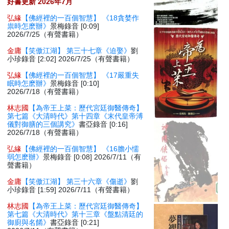
好書更新 2026年7月
弘緣
【佛經裡的一百個智慧】 《18貪婪作
祟時怎麽辦》
景梅錄音 [0:09]
2026/7/25（有聲書籍）
金庸
【笑傲江湖】 第三十七章《迫娶》
劉
小珍錄音 [2:02] 2026/7/25（有聲書籍）
弘緣
【佛經裡的一百個智慧】 《17嚴重失
眠時怎麽辦》
景梅錄音 [0:10]
2026/7/18（有聲書籍）
林志國
【為帝王上菜：歷代宮廷御醫傳奇】
第七篇《大清時代》第十四章《末代皇帝溥
儀對御膳的三個講究》
書亞錄音 [0:16]
2026/7/18（有聲書籍）
弘緣
【佛經裡的一百個智慧】 《16膽小懦
弱怎麽辦》
景梅錄音 [0:08] 2026/7/11（有
聲書籍）
金庸
【笑傲江湖】 第三十六章《傷逝》
劉
小珍錄音 [1:59] 2026/7/11（有聲書籍）
林志國
【為帝王上菜：歷代宮廷御醫傳奇】
第七篇《大清時代》第十三章《盤點清廷的
御廚與名餚》
書亞錄音 [0:21]