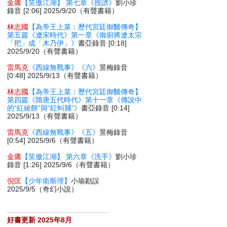
金庸
【笑傲江湖】 第七章《授譜》
劉小珍
錄音 [2:06] 2025/9/20（有聲書籍）
林志國
【為帝王上菜：歷代宮廷御醫傳奇】
第五篇《遼宋時代》第一章《御廚將遼太宗
「羓」成「木乃伊」》
書亞錄音 [0:18]
2025/9/20（有聲書籍）
雷馬克
《西線無戰事》《六》
景梅錄音
[0:48] 2025/9/13（有聲書籍）
林志國
【為帝王上菜：歷代宮廷御醫傳奇】
第四篇《隋唐五代時代》第十一章《傳說中
的“紅綾餅”與“紅虯脯”》
書亞錄音 [0:14]
2025/9/13（有聲書籍）
雷馬克
《西線無戰事》《五》
景梅錄音
[0:54] 2025/9/6（有聲書籍）
金庸
【笑傲江湖】 第六章《洗手》
劉小珍
錄音 [1:26] 2025/9/6（有聲書籍）
倪匡
【少年衛斯理】
小瑜勘誤
2025/9/5（奇幻小說）
好書更新 2025年8月