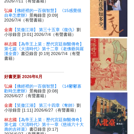
2026/7/11（有聲書籍）
弘緣
【佛經裡的一百個智慧】 《15感覺很
自卑怎麽辦》
景梅錄音 [0:09]
2026/7/4（有聲書籍）
金庸
【笑傲江湖】 第三十五章《復仇》
劉
小珍錄音 [3:01] 2026/7/4（有聲書籍）
林志國
【為帝王上菜：歷代宮廷御醫傳奇】
第七篇《大清時代》第十二章《老佛爺與羅
漢全齋》
書亞錄音 [0:19] 2026/7/4（有聲
書籍）
好書更新 2026年6月
弘緣
【佛經裡的一百個智慧】 《14鬱鬱寡
歡時怎麽辦》
景梅錄音 [0:08]
2026/6/27（有聲書籍）
金庸
【笑傲江湖】 第三十四章《奪帥》
劉
小珍錄音 [1:11] 2026/6/27（有聲書籍）
林志國
【為帝王上菜：歷代宮廷御醫傳奇】
第七篇《大清時代》第十一章《慈禧六十大
壽的吉祥菜》
書亞錄音 [0:17]