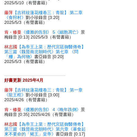
2025/5/10（有聲書籍）
藤萍
【吉祥紋蓮花樓卷三：青龍】 第二章
《食狩村》
劉小珍錄音 [3:20]
2025/5/3（有聲書籍）
肯・修曼
《優雅的告別》 5《細胞凋亡》
景
梅錄音 [0:13] 2025/5/3（有聲書籍）
林志國
【為帝王上菜：歷代宮廷御醫傳奇】
第三篇《魏晉南北朝時代》第七章 《問
「粣」為何物》
書亞錄音 [0:20]
2025/5/3（有聲書籍）
好書更新 2025年4月
藤萍
【吉祥紋蓮花樓卷三：青龍】 第一章
《龍王棺》
劉小珍錄音 [3:00]
2025/4/26（有聲書籍）
肯・修曼
《優雅的告別》 4《晚年跌倒》
景
梅錄音 [0:35] 2025/4/26（有聲書籍）
林志國
【為帝王上菜：歷代宮廷御醫傳奇】
第三篇《魏晉南北朝時代》第六章《暴食起
來不要命的「豬王」皇帝》
書亞錄音 [0:17]