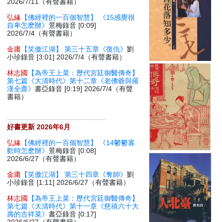
2026/7/11（有聲書籍）
弘緣
【佛經裡的一百個智慧】 《15感覺很
自卑怎麽辦》
景梅錄音 [0:09]
2026/7/4（有聲書籍）
金庸
【笑傲江湖】 第三十五章《復仇》
劉
小珍錄音 [3:01] 2026/7/4（有聲書籍）
林志國
【為帝王上菜：歷代宮廷御醫傳奇】
第七篇《大清時代》第十二章《老佛爺與羅
漢全齋》
書亞錄音 [0:19] 2026/7/4（有聲
書籍）
好書更新 2026年6月
弘緣
【佛經裡的一百個智慧】 《14鬱鬱寡
歡時怎麽辦》
景梅錄音 [0:08]
2026/6/27（有聲書籍）
金庸
【笑傲江湖】 第三十四章《奪帥》
劉
小珍錄音 [1:11] 2026/6/27（有聲書籍）
林志國
【為帝王上菜：歷代宮廷御醫傳奇】
第七篇《大清時代》第十一章《慈禧六十大
壽的吉祥菜》
書亞錄音 [0:17]