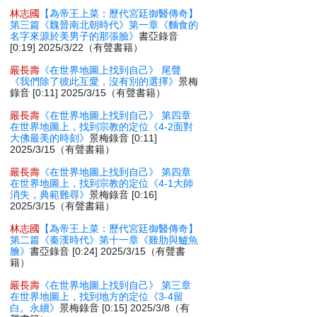
林志國
【為帝王上菜：歷代宮廷御醫傳奇】
第三篇《魏晉南北朝時代》第一章《麵食的
名字來源於美男子的那張臉》
書亞錄音
[0:19] 2025/3/22（有聲書籍）
嚴長壽
《在世界地圖上找到自己》 尾聲
《我們除了彼此互愛，沒有別的選擇》
景梅
錄音 [0:11] 2025/3/15（有聲書籍）
嚴長壽
《在世界地圖上找到自己》 第四章
在世界地圖上，找到宗教的定位《4-2面對
大佛最美的時刻》
景梅錄音 [0:11]
2025/3/15（有聲書籍）
嚴長壽
《在世界地圖上找到自己》 第四章
在世界地圖上，找到宗教的定位《4-1大師
消失，典範難尋》
景梅錄音 [0:16]
2025/3/15（有聲書籍）
林志國
【為帝王上菜：歷代宮廷御醫傳奇】
第二篇《秦漢時代》第十一章《雞肋與鱸魚
膾》
書亞錄音 [0:24] 2025/3/15（有聲書
籍）
嚴長壽
《在世界地圖上找到自己》 第三章
在世界地圖上，找到地方的定位《3-4留
白。永續》
景梅錄音 [0:15] 2025/3/8（有