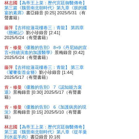
林志國
【為帝王上菜：歷代宮廷御醫傳奇】
第三篇《魏晉南北朝時代》第九章《朕的國
宴的素席》
書亞錄音 [0:25] 2025/5/31（有
聲書籍）
藤萍
【吉祥紋蓮花樓卷三：青龍】 第四章
《懸豬記》
劉小珍錄音 [2:41]
2025/5/24（有聲書籍）
肯・修曼
《優雅的告別》 8+9《丹尼絲的宣
言+持續演進的加護醫學》
景梅錄音 [0:42]
2025/5/24（有聲書籍）
藤萍
【吉祥紋蓮花樓卷三：青龍】 第三章
《饕餮銜首金簪》
劉小珍錄音 [1:44]
2025/5/17（有聲書籍）
肯・修曼
《優雅的告別》 7《認知能力衰
退》
景梅錄音 [0:30] 2025/5/17（有聲書
籍）
肯・修曼
《優雅的告別》 6《加護病房的現
況》
景梅錄音 [0:15] 2025/5/10（有聲書
籍）
林志國
【為帝王上菜：歷代宮廷御醫傳奇】
第三篇《魏晉南北朝時代》第八章《從羊羹
到水盆羊肉》
書亞錄音 [0:18]