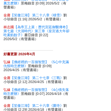
裏怎麽辦》
景梅錄音 [0:09] 2026/5/2（有
聲書籍）
金庸
【笑傲江湖】 第二十八章《積雪》
劉
小珍錄音 [1:16] 2026/5/2（有聲書籍）
林志國
【為帝王上菜：歷代宮廷御醫傳奇】
第七篇《大清時代》第三章《皇宮過大年卻
吃素餡餃子》
書亞錄音 [0:22]
2026/5/2（有聲書籍）
好書更新 2026年4月
弘緣
【佛經裡的一百個智慧】 《5心中充滿
仇恨時怎麽辦》
景梅錄音 [0:09]
2026/4/25（有聲書籍）
金庸
【笑傲江湖】 第二十七章《三戰》
劉
小珍錄音 [2:12] 2026/4/25（有聲書籍）
弘緣
【佛經裡的一百個智慧】 《4心情失落
時怎麽辦》
景梅錄音 [0:07] 2026/4/18（有
聲書籍）
金庸
【笑傲江湖】 第二十六章《圍寺》
劉
小珍錄音 [2:29] 2026/4/18（有聲書籍）