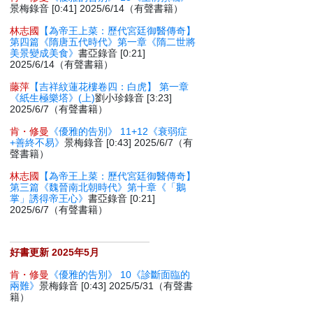
景梅錄音 [0:41] 2025/6/14（有聲書籍）
林志國
【為帝王上菜：歷代宮廷御醫傳奇】
第四篇《隋唐五代時代》第一章《隋二世將
美景變成美食》
書亞錄音 [0:21]
2025/6/14（有聲書籍）
藤萍
【吉祥紋蓮花樓卷四：白虎】 第一章
《紙生極樂塔》(上)
劉小珍錄音 [3:23]
2025/6/7（有聲書籍）
肯・修曼
《優雅的告別》 11+12《衰弱症
+善終不易》
景梅錄音 [0:43] 2025/6/7（有
聲書籍）
林志國
【為帝王上菜：歷代宮廷御醫傳奇】
第三篇《魏晉南北朝時代》第十章《「鵝
掌」誘得帝王心》
書亞錄音 [0:21]
2025/6/7（有聲書籍）
好書更新 2025年5月
肯・修曼
《優雅的告別》 10《診斷面臨的
兩難》
景梅錄音 [0:43] 2025/5/31（有聲書
籍）