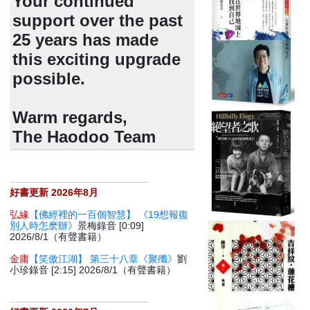
Your continued
support over the past
25 years has made
this exciting upgrade
possible.
Warm regards,
The Haodoo Team
好書更新 2026年8月
弘緣
【佛經裡的一百個智慧】 《19想報復
別人時怎麽辦》
景梅錄音 [0:09]
2026/8/1（有聲書籍）
金庸
【笑傲江湖】 第三十八章《聚殲》
劉
小珍錄音 [2:15] 2026/8/1（有聲書籍）