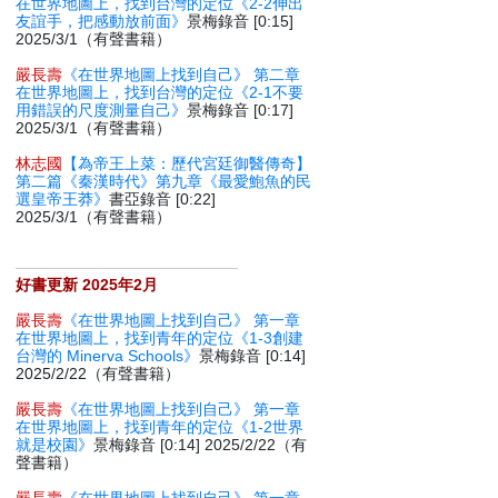
在世界地圖上，找到台灣的定位《2-2伸出
友誼手，把感動放前面》
景梅錄音 [0:15]
2025/3/1（有聲書籍）
嚴長壽
《在世界地圖上找到自己》 第二章
在世界地圖上，找到台灣的定位《2-1不要
用錯誤的尺度測量自己》
景梅錄音 [0:17]
2025/3/1（有聲書籍）
林志國
【為帝王上菜：歷代宮廷御醫傳奇】
第二篇《秦漢時代》第九章《最愛鮑魚的民
選皇帝王莽》
書亞錄音 [0:22]
2025/3/1（有聲書籍）
好書更新 2025年2月
嚴長壽
《在世界地圖上找到自己》 第一章
在世界地圖上，找到青年的定位《1-3創建
台灣的 Minerva Schools》
景梅錄音 [0:14]
2025/2/22（有聲書籍）
嚴長壽
《在世界地圖上找到自己》 第一章
在世界地圖上，找到青年的定位《1-2世界
就是校園》
景梅錄音 [0:14] 2025/2/22（有
聲書籍）