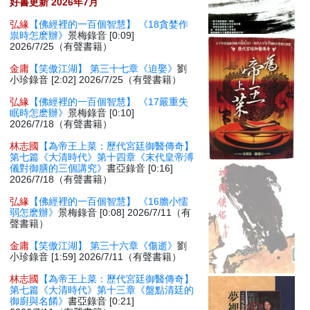
好書更新 2026年7月
弘緣
【佛經裡的一百個智慧】 《18貪婪作
祟時怎麽辦》
景梅錄音 [0:09]
2026/7/25（有聲書籍）
金庸
【笑傲江湖】 第三十七章《迫娶》
劉
小珍錄音 [2:02] 2026/7/25（有聲書籍）
弘緣
【佛經裡的一百個智慧】 《17嚴重失
眠時怎麽辦》
景梅錄音 [0:10]
2026/7/18（有聲書籍）
林志國
【為帝王上菜：歷代宮廷御醫傳奇】
第七篇《大清時代》第十四章《末代皇帝溥
儀對御膳的三個講究》
書亞錄音 [0:16]
2026/7/18（有聲書籍）
弘緣
【佛經裡的一百個智慧】 《16膽小懦
弱怎麽辦》
景梅錄音 [0:08] 2026/7/11（有
聲書籍）
金庸
【笑傲江湖】 第三十六章《傷逝》
劉
小珍錄音 [1:59] 2026/7/11（有聲書籍）
林志國
【為帝王上菜：歷代宮廷御醫傳奇】
第七篇《大清時代》第十三章《盤點清廷的
御廚與名餚》
書亞錄音 [0:21]