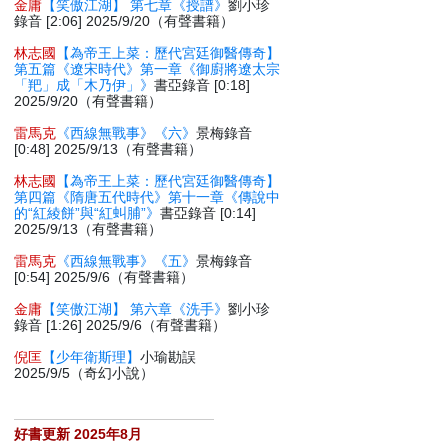
金庸
【笑傲江湖】 第七章《授譜》
劉小珍
錄音 [2:06] 2025/9/20（有聲書籍）
林志國
【為帝王上菜：歷代宮廷御醫傳奇】
第五篇《遼宋時代》第一章《御廚將遼太宗
「羓」成「木乃伊」》
書亞錄音 [0:18]
2025/9/20（有聲書籍）
雷馬克
《西線無戰事》《六》
景梅錄音
[0:48] 2025/9/13（有聲書籍）
林志國
【為帝王上菜：歷代宮廷御醫傳奇】
第四篇《隋唐五代時代》第十一章《傳說中
的“紅綾餅”與“紅虯脯”》
書亞錄音 [0:14]
2025/9/13（有聲書籍）
雷馬克
《西線無戰事》《五》
景梅錄音
[0:54] 2025/9/6（有聲書籍）
金庸
【笑傲江湖】 第六章《洗手》
劉小珍
錄音 [1:26] 2025/9/6（有聲書籍）
倪匡
【少年衛斯理】
小瑜勘誤
2025/9/5（奇幻小說）
好書更新 2025年8月