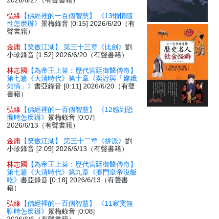
2026/6/27（有聲書籍）
弘緣
【佛經裡的一百個智慧】 《13懶惰隨
性怎麽辦》
景梅錄音 [0:15] 2026/6/20（有
聲書籍）
金庸
【笑傲江湖】 第三十三章《比劍》
劉
小珍錄音 [1:52] 2026/6/20（有聲書籍）
林志國
【為帝王上菜：歷代宮廷御醫傳奇】
第七篇《大清時代》第十章《奕詝與「嫦娥
知情」》
書亞錄音 [0:11] 2026/6/20（有聲
書籍）
弘緣
【佛經裡的一百個智慧】 《12感到恐
懼時怎麽辦》
景梅錄音 [0:07]
2026/6/13（有聲書籍）
金庸
【笑傲江湖】 第三十二章《拚派》
劉
小珍錄音 [2:09] 2026/6/13（有聲書籍）
林志國
【為帝王上菜：歷代宮廷御醫傳奇】
第七篇《大清時代》第九章《摳門皇帝沒飯
吃》
書亞錄音 [0:18] 2026/6/13（有聲書
籍）
弘緣
【佛經裡的一百個智慧】 《11寂寞無
聊時怎麽辦》
景梅錄音 [0:08]