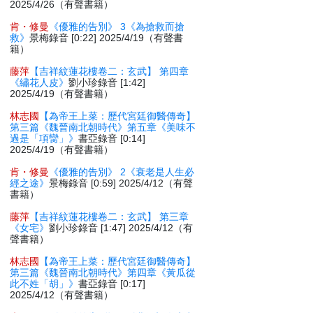
2025/4/26（有聲書籍）
肯・修曼
《優雅的告別》 3《為搶救而搶
救》
景梅錄音 [0:22] 2025/4/19（有聲書
籍）
藤萍
【吉祥紋蓮花樓卷二：玄武】 第四章
《繡花人皮》
劉小珍錄音 [1:42]
2025/4/19（有聲書籍）
林志國
【為帝王上菜：歷代宮廷御醫傳奇】
第三篇《魏晉南北朝時代》第五章《美味不
過是「項臠」》
書亞錄音 [0:14]
2025/4/19（有聲書籍）
肯・修曼
《優雅的告別》 2《衰老是人生必
經之途》
景梅錄音 [0:59] 2025/4/12（有聲
書籍）
藤萍
【吉祥紋蓮花樓卷二：玄武】 第三章
《女宅》
劉小珍錄音 [1:47] 2025/4/12（有
聲書籍）
林志國
【為帝王上菜：歷代宮廷御醫傳奇】
第三篇《魏晉南北朝時代》第四章《黃瓜從
此不姓「胡」》
書亞錄音 [0:17]
2025/4/12（有聲書籍）