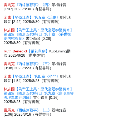
雷馬克
《西線無戰事》《四》
景梅錄音
[1:07] 2025/8/30（有聲書籍）
金庸
【笑傲江湖】 第五章《治傷》
劉小珍
錄音 [2:42] 2025/8/30（有聲書籍）
林志國
【為帝王上菜：歷代宮廷御醫傳奇】
第四篇《隋唐五代時代》第十章 《盛世御
宴的招牌菜》
書亞錄音 [0:28]
2025/8/30（有聲書籍）
Ruth Benedict
【菊花與劍】
KuoLiming勘
誤 2025/8/28（歷史煙雲）
雷馬克
《西線無戰事》《三》
景梅錄音
[0:38] 2025/8/23（有聲書籍）
金庸
【笑傲江湖】 第四章《坐鬥》
劉小珍
錄音 [1:54] 2025/8/23（有聲書籍）
林志國
【為帝王上菜：歷代宮廷御醫傳奇】
第四篇《隋唐五代時代》第九章《唐明皇誓
將埋單進行到底》
書亞錄音 [0:16]
2025/8/23（有聲書籍）
雷馬克
《西線無戰事》《二》
景梅錄音
[1:06] 2025/8/16（有聲書籍）