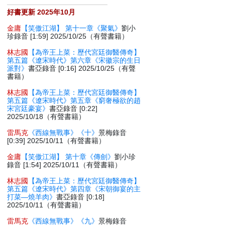
好書更新 2025年10月
金庸
【笑傲江湖】 第十一章《聚氣》
劉小
珍錄音 [1:59] 2025/10/25（有聲書籍）
林志國
【為帝王上菜：歷代宮廷御醫傳奇】
第五篇《遼宋時代》第六章《宋徽宗的生日
派對》
書亞錄音 [0:16] 2025/10/25（有聲
書籍）
林志國
【為帝王上菜：歷代宮廷御醫傳奇】
第五篇《遼宋時代》第五章《窮奢極欲的趙
宋宮廷豪宴》
書亞錄音 [0:22]
2025/10/18（有聲書籍）
雷馬克
《西線無戰事》《十》
景梅錄音
[0:39] 2025/10/11（有聲書籍）
金庸
【笑傲江湖】 第十章《傳劍》
劉小珍
錄音 [1:54] 2025/10/11（有聲書籍）
林志國
【為帝王上菜：歷代宮廷御醫傳奇】
第五篇《遼宋時代》第四章《宋朝御宴的主
打菜—燒羊肉》
書亞錄音 [0:18]
2025/10/11（有聲書籍）
雷馬克
《西線無戰事》《九》
景梅錄音