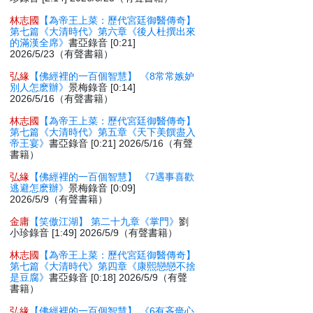
林志國
【為帝王上菜：歷代宮廷御醫傳奇】
第七篇《大清時代》第六章《後人杜撰出來
的滿漢全席》
書亞錄音 [0:21]
2026/5/23（有聲書籍）
弘緣
【佛經裡的一百個智慧】 《8常常嫉妒
別人怎麽辦》
景梅錄音 [0:14]
2026/5/16（有聲書籍）
林志國
【為帝王上菜：歷代宮廷御醫傳奇】
第七篇《大清時代》第五章《天下美饌盡入
帝王宴》
書亞錄音 [0:21] 2026/5/16（有聲
書籍）
弘緣
【佛經裡的一百個智慧】 《7遇事喜歡
逃避怎麽辦》
景梅錄音 [0:09]
2026/5/9（有聲書籍）
金庸
【笑傲江湖】 第二十九章《掌門》
劉
小珍錄音 [1:49] 2026/5/9（有聲書籍）
林志國
【為帝王上菜：歷代宮廷御醫傳奇】
第七篇《大清時代》第四章《康熙戀戀不捨
是豆腐》
書亞錄音 [0:18] 2026/5/9（有聲
書籍）
弘緣
【佛經裡的一百個智慧】 《6有吝嗇心