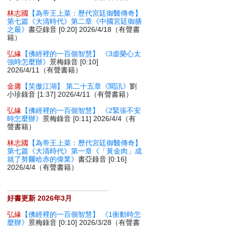
林志國
【為帝王上菜：歷代宮廷御醫傳奇】
第七篇《大清時代》第二章《中國宮廷御膳
之最》
書亞錄音 [0:20] 2026/4/18（有聲書
籍）
弘緣
【佛經裡的一百個智慧】 《3虛榮心太
強時怎麼辦》
景梅錄音 [0:10]
2026/4/11（有聲書籍）
金庸
【笑傲江湖】 第二十五章《聞訊》
劉
小珍錄音 [1:37] 2026/4/11（有聲書籍）
弘緣
【佛經裡的一百個智慧】 《2緊張不安
時怎麼辦》
景梅錄音 [0:11] 2026/4/4（有
聲書籍）
林志國
【為帝王上菜：歷代宮廷御醫傳奇】
第七篇《大清時代》第一章《「黃金肉」成
就了努爾哈赤的偉業》
書亞錄音 [0:16]
2026/4/4（有聲書籍）
好書更新 2026年3月
弘緣
【佛經裡的一百個智慧】 《1衝動時怎
麼辦》
景梅錄音 [0:10] 2026/3/28（有聲書