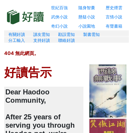
世紀百強
隨身智囊
歷史煙雲
武俠小說
懸疑小說
言情小說
奇幻小說
小說園地
有聲書籍
有關好讀
讀友需知
勘誤需知
製書需知
分工輸入
支持好讀
聯絡好讀
404 無此網頁。
好讀告示
Dear Haodoo
Community,
After 25 years of
serving you through