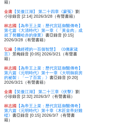
籍）
金庸
【笑傲江湖】 第二十四章《蒙冤》
劉
小珍錄音 [2:14] 2026/3/28（有聲書籍）
林志國
【為帝王上菜：歷代宮廷御醫傳奇】
第七篇《大清時代》第一章《「黃金肉」成
就了努爾哈赤的偉業》
書亞錄音 [0:15]
2026/3/28（有聲書籍）
弘緣
【佛經裡的一百個智慧】 《0佛家箴
言》
景梅錄音 [0:05] 2026/3/21（有聲書
籍）
林志國
【為帝王上菜：歷代宮廷御醫傳奇】
第六篇《元明時代》第十一章《大明御廚房
的祕製：「一了百當」》
書亞錄音 [0:20]
2026/3/21（有聲書籍）
金庸
【笑傲江湖】 第二十三章《伏擊》
劉
小珍錄音 [2:32] 2026/3/7（有聲書籍）
林志國
【為帝王上菜：歷代宮廷御醫傳奇】
第六篇《元明時代》第十章《木匠皇帝好雞
樅》
書亞錄音 [0:15] 2026/3/7（有聲書
籍）