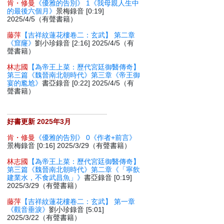
肯・修曼
《優雅的告別》 1《我母親人生中
的最後六個月》
景梅錄音 [0:19]
2025/4/5（有聲書籍）
藤萍
【吉祥紋蓮花樓卷二：玄武】 第二章
《窟窿》
劉小珍錄音 [2:16] 2025/4/5（有
聲書籍）
林志國
【為帝王上菜：歷代宮廷御醫傳奇】
第三篇《魏晉南北朝時代》第三章《帝王御
宴的尷尬》
書亞錄音 [0:22] 2025/4/5（有
聲書籍）
好書更新 2025年3月
肯・修曼
《優雅的告別》 0《作者+前言》
景梅錄音 [0:16] 2025/3/29（有聲書籍）
林志國
【為帝王上菜：歷代宮廷御醫傳奇】
第三篇《魏晉南北朝時代》第二章《「寧飲
建業水，不食武昌魚」》
書亞錄音 [0:19]
2025/3/29（有聲書籍）
藤萍
【吉祥紋蓮花樓卷二：玄武】 第一章
《觀音垂淚》
劉小珍錄音 [5:01]
2025/3/22（有聲書籍）