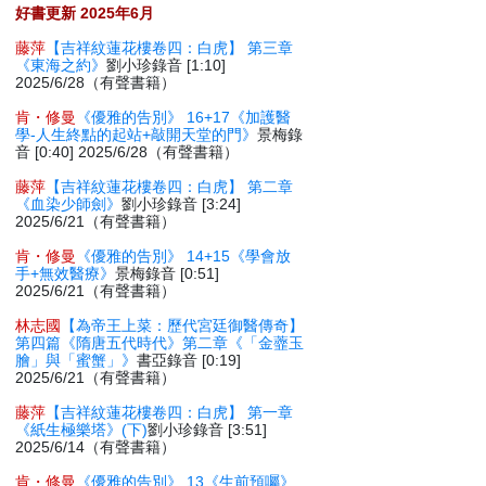
好書更新 2025年6月
藤萍
【吉祥紋蓮花樓卷四：白虎】 第三章
《東海之約》
劉小珍錄音 [1:10]
2025/6/28（有聲書籍）
肯・修曼
《優雅的告別》 16+17《加護醫
學-人生終點的起站+敲開天堂的門》
景梅錄
音 [0:40] 2025/6/28（有聲書籍）
藤萍
【吉祥紋蓮花樓卷四：白虎】 第二章
《血染少師劍》
劉小珍錄音 [3:24]
2025/6/21（有聲書籍）
肯・修曼
《優雅的告別》 14+15《學會放
手+無效醫療》
景梅錄音 [0:51]
2025/6/21（有聲書籍）
林志國
【為帝王上菜：歷代宮廷御醫傳奇】
第四篇《隋唐五代時代》第二章《「金虀玉
膾」與「蜜蟹」》
書亞錄音 [0:19]
2025/6/21（有聲書籍）
藤萍
【吉祥紋蓮花樓卷四：白虎】 第一章
《紙生極樂塔》(下)
劉小珍錄音 [3:51]
2025/6/14（有聲書籍）
肯・修曼
《優雅的告別》 13《生前預囑》