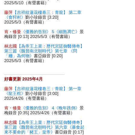
2025/5/10（有聲書籍）
藤萍
【吉祥紋蓮花樓卷三：青龍】 第二章
《食狩村》
劉小珍錄音 [3:20]
2025/5/3（有聲書籍）
肯・修曼
《優雅的告別》 5《細胞凋亡》
景
梅錄音 [0:13] 2025/5/3（有聲書籍）
林志國
【為帝王上菜：歷代宮廷御醫傳奇】
第三篇《魏晉南北朝時代》第七章 《問
「粣」為何物》
書亞錄音 [0:20]
2025/5/3（有聲書籍）
好書更新 2025年4月
藤萍
【吉祥紋蓮花樓卷三：青龍】 第一章
《龍王棺》
劉小珍錄音 [3:00]
2025/4/26（有聲書籍）
肯・修曼
《優雅的告別》 4《晚年跌倒》
景
梅錄音 [0:35] 2025/4/26（有聲書籍）
林志國
【為帝王上菜：歷代宮廷御醫傳奇】
第三篇《魏晉南北朝時代》第六章《暴食起
來不要命的「豬王」皇帝》
書亞錄音 [0:17]