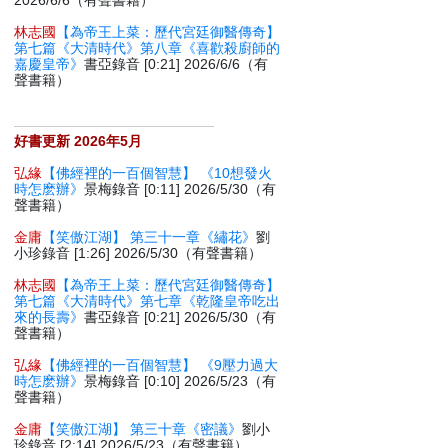
2026/6/6（有聲書籍）
林志國
【為帝王上菜：歷代宮廷御醫傳奇】
第七篇《大清時代》第八章《喜歡殺廚師的
嘉慶皇帝》
書亞錄音 [0:21] 2026/6/6（有
聲書籍）
好書更新 2026年5月
弘緣
【佛經裡的一百個智慧】 《10想發火
時怎麽辦》
景梅錄音 [0:11] 2026/5/30（有
聲書籍）
金庸
【笑傲江湖】 第三十一章《繡花》
劉
小珍錄音 [1:26] 2026/5/30（有聲書籍）
林志國
【為帝王上菜：歷代宮廷御醫傳奇】
第七篇《大清時代》第七章《乾隆皇帝吃出
來的長壽》
書亞錄音 [0:21] 2026/5/30（有
聲書籍）
弘緣
【佛經裡的一百個智慧】 《9壓力過大
時怎麽辦》
景梅錄音 [0:10] 2026/5/23（有
聲書籍）
金庸
【笑傲江湖】 第三十章《密議》
劉小
珍錄音 [2:14] 2026/5/23（有聲書籍）