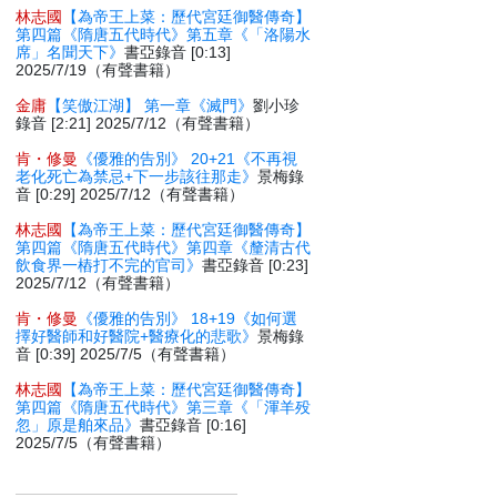
林志國
【為帝王上菜：歷代宮廷御醫傳奇】
第四篇《隋唐五代時代》第五章《「洛陽水
席」名聞天下》
書亞錄音 [0:13]
2025/7/19（有聲書籍）
金庸
【笑傲江湖】 第一章《滅門》
劉小珍
錄音 [2:21] 2025/7/12（有聲書籍）
肯・修曼
《優雅的告別》 20+21《不再視
老化死亡為禁忌+下一步該往那走》
景梅錄
音 [0:29] 2025/7/12（有聲書籍）
林志國
【為帝王上菜：歷代宮廷御醫傳奇】
第四篇《隋唐五代時代》第四章《釐清古代
飲食界一樁打不完的官司》
書亞錄音 [0:23]
2025/7/12（有聲書籍）
肯・修曼
《優雅的告別》 18+19《如何選
擇好醫師和好醫院+醫療化的悲歌》
景梅錄
音 [0:39] 2025/7/5（有聲書籍）
林志國
【為帝王上菜：歷代宮廷御醫傳奇】
第四篇《隋唐五代時代》第三章《「渾羊殁
忽」原是舶來品》
書亞錄音 [0:16]
2025/7/5（有聲書籍）