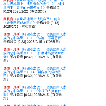
嚴長壽
《在世界地圖上找到自己》 第一章
在世界地圖上，找到青年的定位《1-1科技
浪潮下，青年的未來何在？》
景梅錄音
[0:23] 2025/2/22（有聲書籍）
嚴長壽
《在世界地圖上找到自己》 前言
《未來已經成為現在》
景梅錄音 [0:18]
2025/2/22（有聲書籍）
傑德・凡斯
《絕望者之歌：一個美國白人家
族的悲劇與重生》 16《結論，不再惡夢》
景梅錄音 [0:23] 2025/2/15（有聲書籍）
傑德・凡斯
《絕望者之歌：一個美國白人家
族的悲劇與重生》 15《什麼才能拯救鄉巴
佬》
景梅錄音 [0:32] 2025/2/15（有聲書
籍）
傑德・凡斯
《絕望者之歌：一個美國白人家
族的悲劇與重生》 14《與內在的怪物戰
鬥》
景梅錄音 [0:30] 2025/2/15（有聲書
籍）
傑德・凡斯
《絕望者之歌：一個美國白人家
族的悲劇與重生》 13《幸福的人擁有什
麼》
景梅錄音 [0:36] 2025/2/15（有聲書
籍）