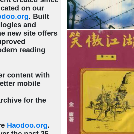
cated on our
odoo.org
. Built
ologies and
e new site offers
mproved
odern reading
er content with
etter mobile
rchive for the
re
Haodoo.org
.
er the past 25