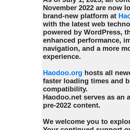
November 2022 are now lo
brand-new platform at
Ha
with the latest web techn
powered by WordPress, th
enhanced performance, i
navigation, and a more m
experience.
Haodoo.org
hosts all new
faster loading times and b
compatibility.
Haodoo.net serves as an a
pre-2022 content.
We welcome you to explo
Your continued support ov