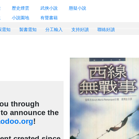
囊
歷史煙雲
武俠小說
懸疑小說
說
小說園地
有聲書籍
誤需知
製書需知
分工輸入
支持好讀
聯絡好讀
 you through
d to announce the
odoo.org
!
tent created since