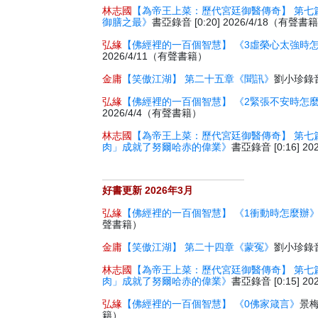
林志國
【為帝王上菜：歷代宮廷御醫傳奇】 第七
御膳之最》
書亞錄音 [0:20] 2026/4/18（有聲書
弘緣
【佛經裡的一百個智慧】 《3虛榮心太強時
2026/4/11（有聲書籍）
金庸
【笑傲江湖】 第二十五章《聞訊》
劉小珍錄音 
弘緣
【佛經裡的一百個智慧】 《2緊張不安時怎
2026/4/4（有聲書籍）
林志國
【為帝王上菜：歷代宮廷御醫傳奇】 第七
肉」成就了努爾哈赤的偉業》
書亞錄音 [0:16] 2
好書更新 2026年3月
弘緣
【佛經裡的一百個智慧】 《1衝動時怎麼辦
聲書籍）
金庸
【笑傲江湖】 第二十四章《蒙冤》
劉小珍錄音 
林志國
【為帝王上菜：歷代宮廷御醫傳奇】 第七
肉」成就了努爾哈赤的偉業》
書亞錄音 [0:15] 2
弘緣
【佛經裡的一百個智慧】 《0佛家箴言》
景梅
籍）