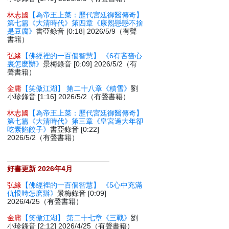
林志國
【為帝王上菜：歷代宮廷御醫傳奇】
第七篇《大清時代》第四章《康熙戀戀不捨
是豆腐》
書亞錄音 [0:18] 2026/5/9（有聲
書籍）
弘緣
【佛經裡的一百個智慧】 《6有吝嗇心
裏怎麽辦》
景梅錄音 [0:09] 2026/5/2（有
聲書籍）
金庸
【笑傲江湖】 第二十八章《積雪》
劉
小珍錄音 [1:16] 2026/5/2（有聲書籍）
林志國
【為帝王上菜：歷代宮廷御醫傳奇】
第七篇《大清時代》第三章《皇宮過大年卻
吃素餡餃子》
書亞錄音 [0:22]
2026/5/2（有聲書籍）
好書更新 2026年4月
弘緣
【佛經裡的一百個智慧】 《5心中充滿
仇恨時怎麽辦》
景梅錄音 [0:09]
2026/4/25（有聲書籍）
金庸
【笑傲江湖】 第二十七章《三戰》
劉
小珍錄音 [2:12] 2026/4/25（有聲書籍）