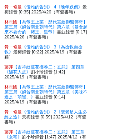
肯・修曼
《優雅的告別》 4《晚年跌倒》
景
梅錄音 [0:35] 2025/4/26（有聲書籍）
林志國
【為帝王上菜：歷代宮廷御醫傳奇】
第三篇《魏晉南北朝時代》第六章《暴食起
來不要命的「豬王」皇帝》
書亞錄音 [0:17]
2025/4/26（有聲書籍）
肯・修曼
《優雅的告別》 3《為搶救而搶
救》
景梅錄音 [0:22] 2025/4/19（有聲書
籍）
藤萍
【吉祥紋蓮花樓卷二：玄武】 第四章
《繡花人皮》
劉小珍錄音 [1:42]
2025/4/19（有聲書籍）
林志國
【為帝王上菜：歷代宮廷御醫傳奇】
第三篇《魏晉南北朝時代》第五章《美味不
過是「項臠」》
書亞錄音 [0:14]
2025/4/19（有聲書籍）
肯・修曼
《優雅的告別》 2《衰老是人生必
經之途》
景梅錄音 [0:59] 2025/4/12（有聲
書籍）
藤萍
【吉祥紋蓮花樓卷二：玄武】 第三章
《女宅》
劉小珍錄音 [1:47] 2025/4/12（有