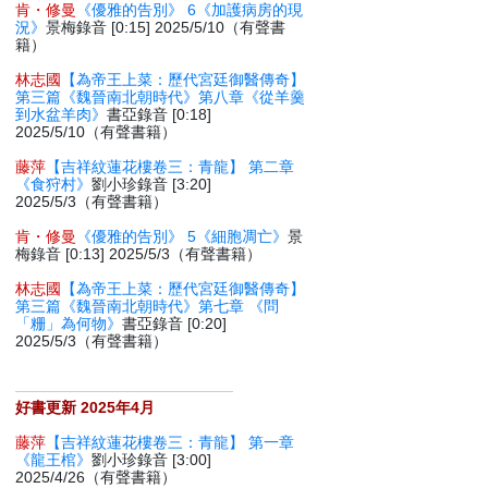
肯・修曼
《優雅的告別》 6《加護病房的現
況》
景梅錄音 [0:15] 2025/5/10（有聲書
籍）
林志國
【為帝王上菜：歷代宮廷御醫傳奇】
第三篇《魏晉南北朝時代》第八章《從羊羹
到水盆羊肉》
書亞錄音 [0:18]
2025/5/10（有聲書籍）
藤萍
【吉祥紋蓮花樓卷三：青龍】 第二章
《食狩村》
劉小珍錄音 [3:20]
2025/5/3（有聲書籍）
肯・修曼
《優雅的告別》 5《細胞凋亡》
景
梅錄音 [0:13] 2025/5/3（有聲書籍）
林志國
【為帝王上菜：歷代宮廷御醫傳奇】
第三篇《魏晉南北朝時代》第七章 《問
「粣」為何物》
書亞錄音 [0:20]
2025/5/3（有聲書籍）
好書更新 2025年4月
藤萍
【吉祥紋蓮花樓卷三：青龍】 第一章
《龍王棺》
劉小珍錄音 [3:00]
2025/4/26（有聲書籍）