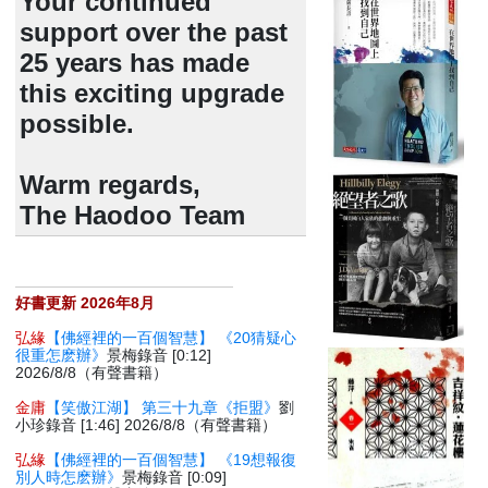
Your continued
support over the past
25 years has made
this exciting upgrade
possible.
Warm regards,
The Haodoo Team
好書更新 2026年8月
弘緣
【佛經裡的一百個智慧】 《20猜疑心
很重怎麽辦》
景梅錄音 [0:12]
2026/8/8（有聲書籍）
金庸
【笑傲江湖】 第三十九章《拒盟》
劉
小珍錄音 [1:46] 2026/8/8（有聲書籍）
弘緣
【佛經裡的一百個智慧】 《19想報復
別人時怎麽辦》
景梅錄音 [0:09]