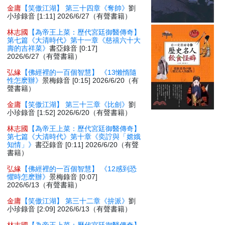
金庸
【笑傲江湖】 第三十四章《奪帥》
劉
小珍錄音 [1:11] 2026/6/27（有聲書籍）
林志國
【為帝王上菜：歷代宮廷御醫傳奇】
第七篇《大清時代》第十一章《慈禧六十大
壽的吉祥菜》
書亞錄音 [0:17]
2026/6/27（有聲書籍）
弘緣
【佛經裡的一百個智慧】 《13懶惰隨
性怎麽辦》
景梅錄音 [0:15] 2026/6/20（有
聲書籍）
金庸
【笑傲江湖】 第三十三章《比劍》
劉
小珍錄音 [1:52] 2026/6/20（有聲書籍）
林志國
【為帝王上菜：歷代宮廷御醫傳奇】
第七篇《大清時代》第十章《奕詝與「嫦娥
知情」》
書亞錄音 [0:11] 2026/6/20（有聲
書籍）
弘緣
【佛經裡的一百個智慧】 《12感到恐
懼時怎麽辦》
景梅錄音 [0:07]
2026/6/13（有聲書籍）
金庸
【笑傲江湖】 第三十二章《拚派》
劉
小珍錄音 [2:09] 2026/6/13（有聲書籍）