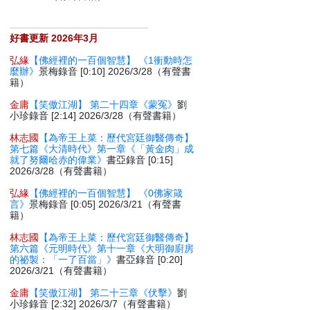
好書更新 2026年3月
弘緣
【佛經裡的一百個智慧】 《1衝動時怎
麼辦》
景梅錄音 [0:10] 2026/3/28（有聲書
籍）
金庸
【笑傲江湖】 第二十四章《蒙冤》
劉
小珍錄音 [2:14] 2026/3/28（有聲書籍）
林志國
【為帝王上菜：歷代宮廷御醫傳奇】
第七篇《大清時代》第一章《「黃金肉」成
就了努爾哈赤的偉業》
書亞錄音 [0:15]
2026/3/28（有聲書籍）
弘緣
【佛經裡的一百個智慧】 《0佛家箴
言》
景梅錄音 [0:05] 2026/3/21（有聲書
籍）
林志國
【為帝王上菜：歷代宮廷御醫傳奇】
第六篇《元明時代》第十一章《大明御廚房
的祕製：「一了百當」》
書亞錄音 [0:20]
2026/3/21（有聲書籍）
金庸
【笑傲江湖】 第二十三章《伏擊》
劉
小珍錄音 [2:32] 2026/3/7（有聲書籍）