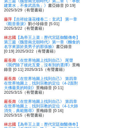
第三篇《魏晉南北朝時代》第二章《「寧飲
建業水，不食武昌魚」》
書亞錄音 [0:19]
2025/3/29（有聲書籍）
藤萍
【吉祥紋蓮花樓卷二：玄武】 第一章
《觀音垂淚》
劉小珍錄音 [5:01]
2025/3/22（有聲書籍）
林志國
【為帝王上菜：歷代宮廷御醫傳奇】
第三篇《魏晉南北朝時代》第一章《麵食的
名字來源於美男子的那張臉》
書亞錄音
[0:19] 2025/3/22（有聲書籍）
嚴長壽
《在世界地圖上找到自己》 尾聲
《我們除了彼此互愛，沒有別的選擇》
景梅
錄音 [0:11] 2025/3/15（有聲書籍）
嚴長壽
《在世界地圖上找到自己》 第四章
在世界地圖上，找到宗教的定位《4-2面對
大佛最美的時刻》
景梅錄音 [0:11]
2025/3/15（有聲書籍）
嚴長壽
《在世界地圖上找到自己》 第四章
在世界地圖上，找到宗教的定位《4-1大師
消失，典範難尋》
景梅錄音 [0:16]
2025/3/15（有聲書籍）
林志國
【為帝王上菜：歷代宮廷御醫傳奇】