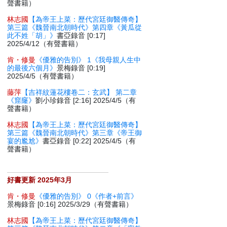
聲書籍）
林志國
【為帝王上菜：歷代宮廷御醫傳奇】
第三篇《魏晉南北朝時代》第四章《黃瓜從
此不姓「胡」》
書亞錄音 [0:17]
2025/4/12（有聲書籍）
肯・修曼
《優雅的告別》 1《我母親人生中
的最後六個月》
景梅錄音 [0:19]
2025/4/5（有聲書籍）
藤萍
【吉祥紋蓮花樓卷二：玄武】 第二章
《窟窿》
劉小珍錄音 [2:16] 2025/4/5（有
聲書籍）
林志國
【為帝王上菜：歷代宮廷御醫傳奇】
第三篇《魏晉南北朝時代》第三章《帝王御
宴的尷尬》
書亞錄音 [0:22] 2025/4/5（有
聲書籍）
好書更新 2025年3月
肯・修曼
《優雅的告別》 0《作者+前言》
景梅錄音 [0:16] 2025/3/29（有聲書籍）
林志國
【為帝王上菜：歷代宮廷御醫傳奇】