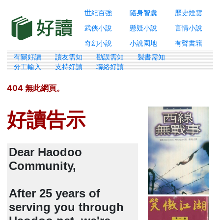
世紀百強
隨身智囊
歷史煙雲
武俠小說
懸疑小說
言情小說
奇幻小說
小說園地
有聲書籍
有關好讀
讀友需知
勘誤需知
製書需知
分工輸入
支持好讀
聯絡好讀
404 無此網頁。
好讀告示
Dear Haodoo
Community,
After 25 years of
serving you through