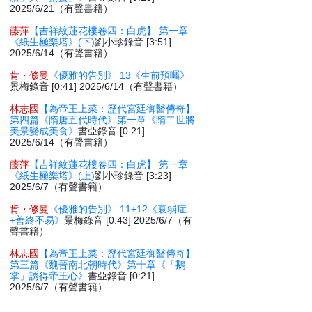
2025/6/21（有聲書籍）
藤萍
【吉祥紋蓮花樓卷四：白虎】 第一章
《紙生極樂塔》(下)
劉小珍錄音 [3:51]
2025/6/14（有聲書籍）
肯・修曼
《優雅的告別》 13《生前預囑》
景梅錄音 [0:41] 2025/6/14（有聲書籍）
林志國
【為帝王上菜：歷代宮廷御醫傳奇】
第四篇《隋唐五代時代》第一章《隋二世將
美景變成美食》
書亞錄音 [0:21]
2025/6/14（有聲書籍）
藤萍
【吉祥紋蓮花樓卷四：白虎】 第一章
《紙生極樂塔》(上)
劉小珍錄音 [3:23]
2025/6/7（有聲書籍）
肯・修曼
《優雅的告別》 11+12《衰弱症
+善終不易》
景梅錄音 [0:43] 2025/6/7（有
聲書籍）
林志國
【為帝王上菜：歷代宮廷御醫傳奇】
第三篇《魏晉南北朝時代》第十章《「鵝
掌」誘得帝王心》
書亞錄音 [0:21]
2025/6/7（有聲書籍）