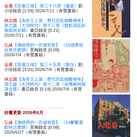
金庸
【笑傲江湖】 第三十六章《傷逝》
劉
小珍錄音 [1:59] 2026/7/11（有聲書籍）
林志國
【為帝王上菜：歷代宮廷御醫傳奇】
第七篇《大清時代》第十三章《盤點清廷的
御廚與名餚》
書亞錄音 [0:21]
2026/7/11（有聲書籍）
弘緣
【佛經裡的一百個智慧】 《15感覺很
自卑怎麽辦》
景梅錄音 [0:09]
2026/7/4（有聲書籍）
金庸
【笑傲江湖】 第三十五章《復仇》
劉
小珍錄音 [3:01] 2026/7/4（有聲書籍）
林志國
【為帝王上菜：歷代宮廷御醫傳奇】
第七篇《大清時代》第十二章《老佛爺與羅
漢全齋》
書亞錄音 [0:19] 2026/7/4（有聲
書籍）
好書更新 2026年6月
弘緣
【佛經裡的一百個智慧】 《14鬱鬱寡
歡時怎麽辦》
景梅錄音 [0:08]
2026/6/27（有聲書籍）