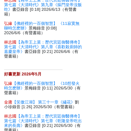
林志國
【為帝王上菜：歷代宮廷御醫傳奇】
第七篇《大清時代》第九章《摳門皇帝沒飯
吃》
書亞錄音 [0:18] 2026/6/13（有聲書
籍）
弘緣
【佛經裡的一百個智慧】 《11寂寞無
聊時怎麽辦》
景梅錄音 [0:08]
2026/6/6（有聲書籍）
林志國
【為帝王上菜：歷代宮廷御醫傳奇】
第七篇《大清時代》第八章《喜歡殺廚師的
嘉慶皇帝》
書亞錄音 [0:21] 2026/6/6（有
聲書籍）
好書更新 2026年5月
弘緣
【佛經裡的一百個智慧】 《10想發火
時怎麽辦》
景梅錄音 [0:11] 2026/5/30（有
聲書籍）
金庸
【笑傲江湖】 第三十一章《繡花》
劉
小珍錄音 [1:26] 2026/5/30（有聲書籍）
林志國
【為帝王上菜：歷代宮廷御醫傳奇】
第七篇《大清時代》第七章《乾隆皇帝吃出
來的長壽》
書亞錄音 [0:21] 2026/5/30（有
聲書籍）