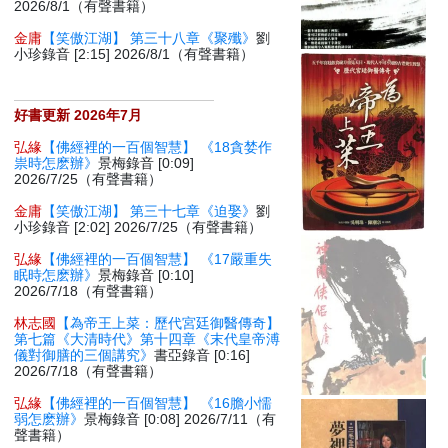
2026/8/1（有聲書籍）
金庸
【笑傲江湖】 第三十八章《聚殲》
劉
小珍錄音 [2:15] 2026/8/1（有聲書籍）
好書更新 2026年7月
弘緣
【佛經裡的一百個智慧】 《18貪婪作
祟時怎麽辦》
景梅錄音 [0:09]
2026/7/25（有聲書籍）
金庸
【笑傲江湖】 第三十七章《迫娶》
劉
小珍錄音 [2:02] 2026/7/25（有聲書籍）
弘緣
【佛經裡的一百個智慧】 《17嚴重失
眠時怎麽辦》
景梅錄音 [0:10]
2026/7/18（有聲書籍）
林志國
【為帝王上菜：歷代宮廷御醫傳奇】
第七篇《大清時代》第十四章《末代皇帝溥
儀對御膳的三個講究》
書亞錄音 [0:16]
2026/7/18（有聲書籍）
弘緣
【佛經裡的一百個智慧】 《16膽小懦
弱怎麽辦》
景梅錄音 [0:08] 2026/7/11（有
聲書籍）