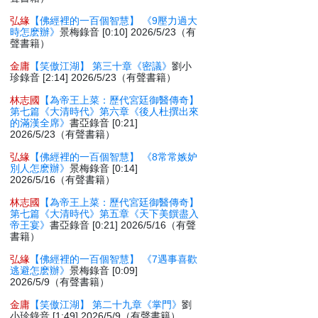
弘緣
【佛經裡的一百個智慧】 《9壓力過大
時怎麽辦》
景梅錄音 [0:10] 2026/5/23（有
聲書籍）
金庸
【笑傲江湖】 第三十章《密議》
劉小
珍錄音 [2:14] 2026/5/23（有聲書籍）
林志國
【為帝王上菜：歷代宮廷御醫傳奇】
第七篇《大清時代》第六章《後人杜撰出來
的滿漢全席》
書亞錄音 [0:21]
2026/5/23（有聲書籍）
弘緣
【佛經裡的一百個智慧】 《8常常嫉妒
別人怎麽辦》
景梅錄音 [0:14]
2026/5/16（有聲書籍）
林志國
【為帝王上菜：歷代宮廷御醫傳奇】
第七篇《大清時代》第五章《天下美饌盡入
帝王宴》
書亞錄音 [0:21] 2026/5/16（有聲
書籍）
弘緣
【佛經裡的一百個智慧】 《7遇事喜歡
逃避怎麽辦》
景梅錄音 [0:09]
2026/5/9（有聲書籍）
金庸
【笑傲江湖】 第二十九章《掌門》
劉
小珍錄音 [1:49] 2026/5/9（有聲書籍）