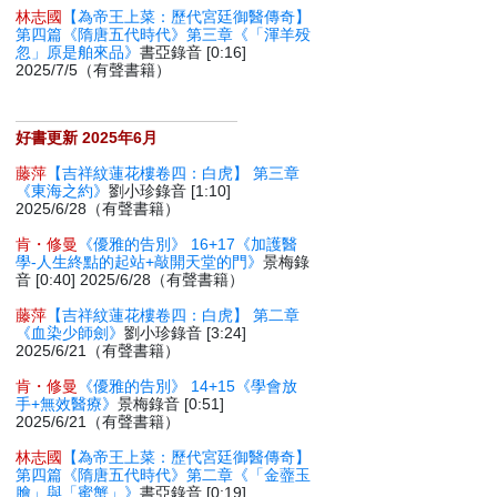
林志國
【為帝王上菜：歷代宮廷御醫傳奇】
第四篇《隋唐五代時代》第三章《「渾羊殁
忽」原是舶來品》
書亞錄音 [0:16]
2025/7/5（有聲書籍）
好書更新 2025年6月
藤萍
【吉祥紋蓮花樓卷四：白虎】 第三章
《東海之約》
劉小珍錄音 [1:10]
2025/6/28（有聲書籍）
肯・修曼
《優雅的告別》 16+17《加護醫
學-人生終點的起站+敲開天堂的門》
景梅錄
音 [0:40] 2025/6/28（有聲書籍）
藤萍
【吉祥紋蓮花樓卷四：白虎】 第二章
《血染少師劍》
劉小珍錄音 [3:24]
2025/6/21（有聲書籍）
肯・修曼
《優雅的告別》 14+15《學會放
手+無效醫療》
景梅錄音 [0:51]
2025/6/21（有聲書籍）
林志國
【為帝王上菜：歷代宮廷御醫傳奇】
第四篇《隋唐五代時代》第二章《「金虀玉
膾」與「蜜蟹」》
書亞錄音 [0:19]