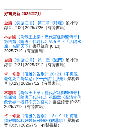
好書更新 2025年7月
金庸
【笑傲江湖】 第二章《聆秘》
劉小珍
錄音 [2:00] 2025/7/26（有聲書籍）
林志國
【為帝王上菜：歷代宮廷御醫傳奇】
第四篇《隋唐五代時代》第五章《「洛陽水
席」名聞天下》
書亞錄音 [0:13]
2025/7/19（有聲書籍）
金庸
【笑傲江湖】 第一章《滅門》
劉小珍
錄音 [2:21] 2025/7/12（有聲書籍）
肯・修曼
《優雅的告別》 20+21《不再視
老化死亡為禁忌+下一步該往那走》
景梅錄
音 [0:29] 2025/7/12（有聲書籍）
林志國
【為帝王上菜：歷代宮廷御醫傳奇】
第四篇《隋唐五代時代》第四章《釐清古代
飲食界一樁打不完的官司》
書亞錄音 [0:23]
2025/7/12（有聲書籍）
肯・修曼
《優雅的告別》 18+19《如何選
擇好醫師和好醫院+醫療化的悲歌》
景梅錄
音 [0:39] 2025/7/5（有聲書籍）