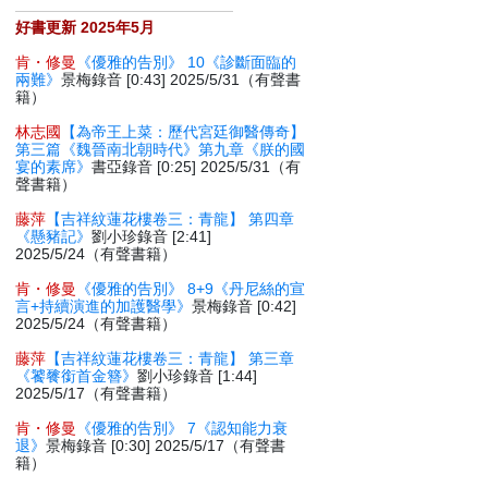
好書更新 2025年5月
肯・修曼
《優雅的告別》 10《診斷面臨的
兩難》
景梅錄音 [0:43] 2025/5/31（有聲書
籍）
林志國
【為帝王上菜：歷代宮廷御醫傳奇】
第三篇《魏晉南北朝時代》第九章《朕的國
宴的素席》
書亞錄音 [0:25] 2025/5/31（有
聲書籍）
藤萍
【吉祥紋蓮花樓卷三：青龍】 第四章
《懸豬記》
劉小珍錄音 [2:41]
2025/5/24（有聲書籍）
肯・修曼
《優雅的告別》 8+9《丹尼絲的宣
言+持續演進的加護醫學》
景梅錄音 [0:42]
2025/5/24（有聲書籍）
藤萍
【吉祥紋蓮花樓卷三：青龍】 第三章
《饕餮銜首金簪》
劉小珍錄音 [1:44]
2025/5/17（有聲書籍）
肯・修曼
《優雅的告別》 7《認知能力衰
退》
景梅錄音 [0:30] 2025/5/17（有聲書
籍）