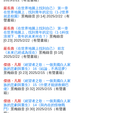
2025/2/22（有聲書籍）
嚴長壽
《在世界地圖上找到自己》 第一章
在世界地圖上，找到青年的定位《1-2世界
就是校園》
景梅錄音 [0:14] 2025/2/22（有
聲書籍）
嚴長壽
《在世界地圖上找到自己》 第一章
在世界地圖上，找到青年的定位《1-1科技
浪潮下，青年的未來何在？》
景梅錄音
[0:23] 2025/2/22（有聲書籍）
嚴長壽
《在世界地圖上找到自己》 前言
《未來已經成為現在》
景梅錄音 [0:18]
2025/2/22（有聲書籍）
傑德・凡斯
《絕望者之歌：一個美國白人家
族的悲劇與重生》 16《結論，不再惡夢》
景梅錄音 [0:23] 2025/2/15（有聲書籍）
傑德・凡斯
《絕望者之歌：一個美國白人家
族的悲劇與重生》 15《什麼才能拯救鄉巴
佬》
景梅錄音 [0:32] 2025/2/15（有聲書
籍）
傑德・凡斯
《絕望者之歌：一個美國白人家
族的悲劇與重生》 14《與內在的怪物戰
鬥》
景梅錄音 [0:30] 2025/2/15（有聲書