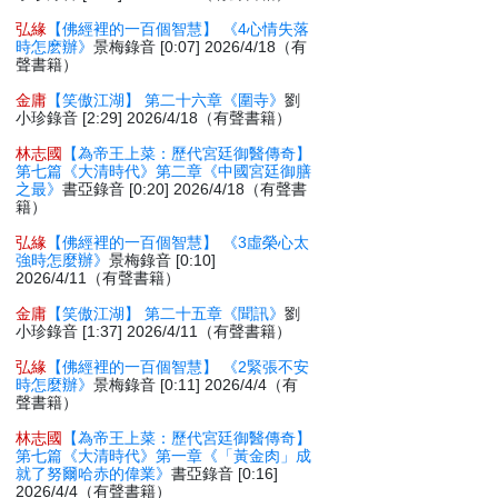
弘緣
【佛經裡的一百個智慧】 《4心情失落
時怎麽辦》
景梅錄音 [0:07] 2026/4/18（有
聲書籍）
金庸
【笑傲江湖】 第二十六章《圍寺》
劉
小珍錄音 [2:29] 2026/4/18（有聲書籍）
林志國
【為帝王上菜：歷代宮廷御醫傳奇】
第七篇《大清時代》第二章《中國宮廷御膳
之最》
書亞錄音 [0:20] 2026/4/18（有聲書
籍）
弘緣
【佛經裡的一百個智慧】 《3虛榮心太
強時怎麼辦》
景梅錄音 [0:10]
2026/4/11（有聲書籍）
金庸
【笑傲江湖】 第二十五章《聞訊》
劉
小珍錄音 [1:37] 2026/4/11（有聲書籍）
弘緣
【佛經裡的一百個智慧】 《2緊張不安
時怎麼辦》
景梅錄音 [0:11] 2026/4/4（有
聲書籍）
林志國
【為帝王上菜：歷代宮廷御醫傳奇】
第七篇《大清時代》第一章《「黃金肉」成
就了努爾哈赤的偉業》
書亞錄音 [0:16]
2026/4/4（有聲書籍）