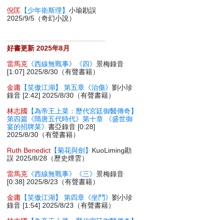
倪匡
【少年衛斯理】
小瑜勘誤
2025/9/5（奇幻小說）
好書更新 2025年8月
雷馬克
《西線無戰事》《四》
景梅錄音
[1:07] 2025/8/30（有聲書籍）
金庸
【笑傲江湖】 第五章《治傷》
劉小珍
錄音 [2:42] 2025/8/30（有聲書籍）
林志國
【為帝王上菜：歷代宮廷御醫傳奇】
第四篇《隋唐五代時代》第十章 《盛世御
宴的招牌菜》
書亞錄音 [0:28]
2025/8/30（有聲書籍）
Ruth Benedict
【菊花與劍】
KuoLiming勘
誤 2025/8/28（歷史煙雲）
雷馬克
《西線無戰事》《三》
景梅錄音
[0:38] 2025/8/23（有聲書籍）
金庸
【笑傲江湖】 第四章《坐鬥》
劉小珍
錄音 [1:54] 2025/8/23（有聲書籍）