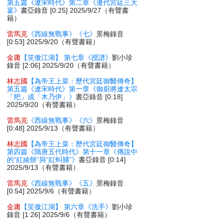
第五篇《遼宋時代》第二章《遼代宮廷三大
宴》
書亞錄音 [0:25] 2025/9/27（有聲書
籍）
雷馬克
《西線無戰事》《七》
景梅錄音
[0:53] 2025/9/20（有聲書籍）
金庸
【笑傲江湖】 第七章《授譜》
劉小珍
錄音 [2:06] 2025/9/20（有聲書籍）
林志國
【為帝王上菜：歷代宮廷御醫傳奇】
第五篇《遼宋時代》第一章《御廚將遼太宗
「羓」成「木乃伊」》
書亞錄音 [0:18]
2025/9/20（有聲書籍）
雷馬克
《西線無戰事》《六》
景梅錄音
[0:48] 2025/9/13（有聲書籍）
林志國
【為帝王上菜：歷代宮廷御醫傳奇】
第四篇《隋唐五代時代》第十一章《傳說中
的“紅綾餅”與“紅虯脯”》
書亞錄音 [0:14]
2025/9/13（有聲書籍）
雷馬克
《西線無戰事》《五》
景梅錄音
[0:54] 2025/9/6（有聲書籍）
金庸
【笑傲江湖】 第六章《洗手》
劉小珍
錄音 [1:26] 2025/9/6（有聲書籍）