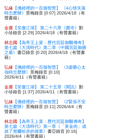
弘緣
【佛經裡的一百個智慧】 《4心情失落
時怎麽辦》
景梅錄音 [0:07] 2026/4/18（有
聲書籍）
金庸
【笑傲江湖】 第二十六章《圍寺》
劉
小珍錄音 [2:29] 2026/4/18（有聲書籍）
林志國
【為帝王上菜：歷代宮廷御醫傳奇】
第七篇《大清時代》第二章《中國宮廷御膳
之最》
書亞錄音 [0:20] 2026/4/18（有聲書
籍）
弘緣
【佛經裡的一百個智慧】 《3虛榮心太
強時怎麼辦》
景梅錄音 [0:10]
2026/4/11（有聲書籍）
金庸
【笑傲江湖】 第二十五章《聞訊》
劉
小珍錄音 [1:37] 2026/4/11（有聲書籍）
弘緣
【佛經裡的一百個智慧】 《2緊張不安
時怎麼辦》
景梅錄音 [0:11] 2026/4/4（有
聲書籍）
林志國
【為帝王上菜：歷代宮廷御醫傳奇】
第七篇《大清時代》第一章《「黃金肉」成
就了努爾哈赤的偉業》
書亞錄音 [0:16]
2026/4/4（有聲書籍）