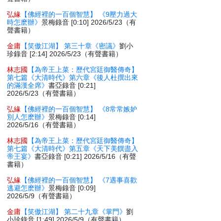
弘緣
【佛經裡的一百個智慧】 《9壓力過大
時怎麽辦》
景梅錄音 [0:10] 2026/5/23（有
聲書籍）
金庸
【笑傲江湖】 第三十章《密議》
劉小
珍錄音 [2:14] 2026/5/23（有聲書籍）
林志國
【為帝王上菜：歷代宮廷御醫傳奇】
第七篇《大清時代》第六章《後人杜撰出來
的滿漢全席》
書亞錄音 [0:21]
2026/5/23（有聲書籍）
弘緣
【佛經裡的一百個智慧】 《8常常嫉妒
別人怎麽辦》
景梅錄音 [0:14]
2026/5/16（有聲書籍）
林志國
【為帝王上菜：歷代宮廷御醫傳奇】
第七篇《大清時代》第五章《天下美饌盡入
帝王宴》
書亞錄音 [0:21] 2026/5/16（有聲
書籍）
弘緣
【佛經裡的一百個智慧】 《7遇事喜歡
逃避怎麽辦》
景梅錄音 [0:09]
2026/5/9（有聲書籍）
金庸
【笑傲江湖】 第二十九章《掌門》
劉
小珍錄音 [1:49] 2026/5/9（有聲書籍）