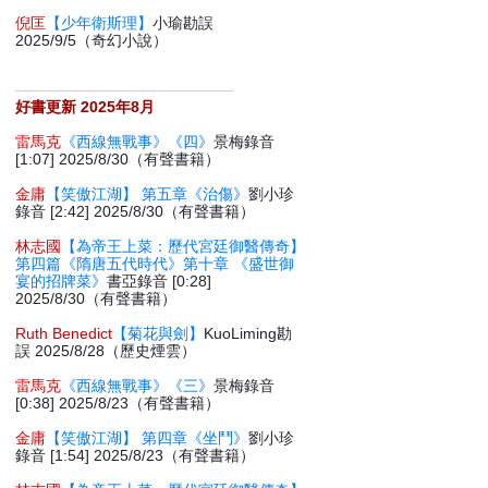
倪匡
【少年衛斯理】
小瑜勘誤
2025/9/5（奇幻小說）
好書更新 2025年8月
雷馬克
《西線無戰事》《四》
景梅錄音
[1:07] 2025/8/30（有聲書籍）
金庸
【笑傲江湖】 第五章《治傷》
劉小珍
錄音 [2:42] 2025/8/30（有聲書籍）
林志國
【為帝王上菜：歷代宮廷御醫傳奇】
第四篇《隋唐五代時代》第十章 《盛世御
宴的招牌菜》
書亞錄音 [0:28]
2025/8/30（有聲書籍）
Ruth Benedict
【菊花與劍】
KuoLiming勘
誤 2025/8/28（歷史煙雲）
雷馬克
《西線無戰事》《三》
景梅錄音
[0:38] 2025/8/23（有聲書籍）
金庸
【笑傲江湖】 第四章《坐鬥》
劉小珍
錄音 [1:54] 2025/8/23（有聲書籍）