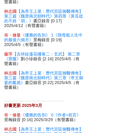
聲書籍）
林志國
【為帝王上菜：歷代宮廷御醫傳奇】
第三篇《魏晉南北朝時代》第四章《黃瓜從
此不姓「胡」》
書亞錄音 [0:17]
2025/4/12（有聲書籍）
肯・修曼
《優雅的告別》 1《我母親人生中
的最後六個月》
景梅錄音 [0:19]
2025/4/5（有聲書籍）
藤萍
【吉祥紋蓮花樓卷二：玄武】 第二章
《窟窿》
劉小珍錄音 [2:16] 2025/4/5（有
聲書籍）
林志國
【為帝王上菜：歷代宮廷御醫傳奇】
第三篇《魏晉南北朝時代》第三章《帝王御
宴的尷尬》
書亞錄音 [0:22] 2025/4/5（有
聲書籍）
好書更新 2025年3月
肯・修曼
《優雅的告別》 0《作者+前言》
景梅錄音 [0:16] 2025/3/29（有聲書籍）
林志國
【為帝王上菜：歷代宮廷御醫傳奇】