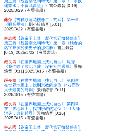
第三篇《魏晉南北朝時代》第二章《「寧飲
建業水，不食武昌魚」》
書亞錄音 [0:19]
2025/3/29（有聲書籍）
藤萍
【吉祥紋蓮花樓卷二：玄武】 第一章
《觀音垂淚》
劉小珍錄音 [5:01]
2025/3/22（有聲書籍）
林志國
【為帝王上菜：歷代宮廷御醫傳奇】
第三篇《魏晉南北朝時代》第一章《麵食的
名字來源於美男子的那張臉》
書亞錄音
[0:19] 2025/3/22（有聲書籍）
嚴長壽
《在世界地圖上找到自己》 尾聲
《我們除了彼此互愛，沒有別的選擇》
景梅
錄音 [0:11] 2025/3/15（有聲書籍）
嚴長壽
《在世界地圖上找到自己》 第四章
在世界地圖上，找到宗教的定位《4-2面對
大佛最美的時刻》
景梅錄音 [0:11]
2025/3/15（有聲書籍）
嚴長壽
《在世界地圖上找到自己》 第四章
在世界地圖上，找到宗教的定位《4-1大師
消失，典範難尋》
景梅錄音 [0:16]
2025/3/15（有聲書籍）
林志國
【為帝王上菜：歷代宮廷御醫傳奇】