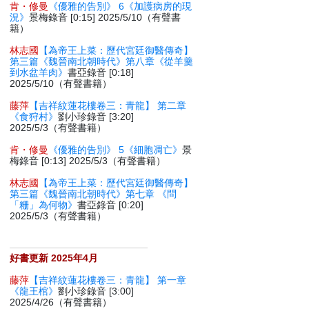
肯・修曼
《優雅的告別》 6《加護病房的現
況》
景梅錄音 [0:15] 2025/5/10（有聲書
籍）
林志國
【為帝王上菜：歷代宮廷御醫傳奇】
第三篇《魏晉南北朝時代》第八章《從羊羹
到水盆羊肉》
書亞錄音 [0:18]
2025/5/10（有聲書籍）
藤萍
【吉祥紋蓮花樓卷三：青龍】 第二章
《食狩村》
劉小珍錄音 [3:20]
2025/5/3（有聲書籍）
肯・修曼
《優雅的告別》 5《細胞凋亡》
景
梅錄音 [0:13] 2025/5/3（有聲書籍）
林志國
【為帝王上菜：歷代宮廷御醫傳奇】
第三篇《魏晉南北朝時代》第七章 《問
「粣」為何物》
書亞錄音 [0:20]
2025/5/3（有聲書籍）
好書更新 2025年4月
藤萍
【吉祥紋蓮花樓卷三：青龍】 第一章
《龍王棺》
劉小珍錄音 [3:00]
2025/4/26（有聲書籍）