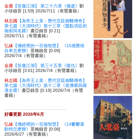
金庸
【笑傲江湖】 第三十六章《傷逝》
劉
小珍錄音 [1:59] 2026/7/11（有聲書籍）
林志國
【為帝王上菜：歷代宮廷御醫傳奇】
第七篇《大清時代》第十三章《盤點清廷的
御廚與名餚》
書亞錄音 [0:21]
2026/7/11（有聲書籍）
弘緣
【佛經裡的一百個智慧】 《15感覺很
自卑怎麽辦》
景梅錄音 [0:09]
2026/7/4（有聲書籍）
金庸
【笑傲江湖】 第三十五章《復仇》
劉
小珍錄音 [3:01] 2026/7/4（有聲書籍）
林志國
【為帝王上菜：歷代宮廷御醫傳奇】
第七篇《大清時代》第十二章《老佛爺與羅
漢全齋》
書亞錄音 [0:19] 2026/7/4（有聲
書籍）
好書更新 2026年6月
弘緣
【佛經裡的一百個智慧】 《14鬱鬱寡
歡時怎麽辦》
景梅錄音 [0:08]
2026/6/27（有聲書籍）