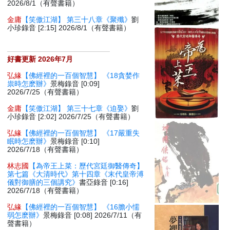
2026/8/1（有聲書籍）
金庸
【笑傲江湖】 第三十八章《聚殲》
劉
小珍錄音 [2:15] 2026/8/1（有聲書籍）
好書更新 2026年7月
弘緣
【佛經裡的一百個智慧】 《18貪婪作
祟時怎麽辦》
景梅錄音 [0:09]
2026/7/25（有聲書籍）
金庸
【笑傲江湖】 第三十七章《迫娶》
劉
小珍錄音 [2:02] 2026/7/25（有聲書籍）
弘緣
【佛經裡的一百個智慧】 《17嚴重失
眠時怎麽辦》
景梅錄音 [0:10]
2026/7/18（有聲書籍）
林志國
【為帝王上菜：歷代宮廷御醫傳奇】
第七篇《大清時代》第十四章《末代皇帝溥
儀對御膳的三個講究》
書亞錄音 [0:16]
2026/7/18（有聲書籍）
弘緣
【佛經裡的一百個智慧】 《16膽小懦
弱怎麽辦》
景梅錄音 [0:08] 2026/7/11（有
聲書籍）