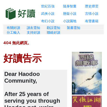
世紀百強
隨身智囊
歷史煙雲
武俠小說
懸疑小說
言情小說
奇幻小說
小說園地
有聲書籍
有關好讀
讀友需知
勘誤需知
製書需知
分工輸入
支持好讀
聯絡好讀
404 無此網頁。
好讀告示
Dear Haodoo
Community,
After 25 years of
serving you through