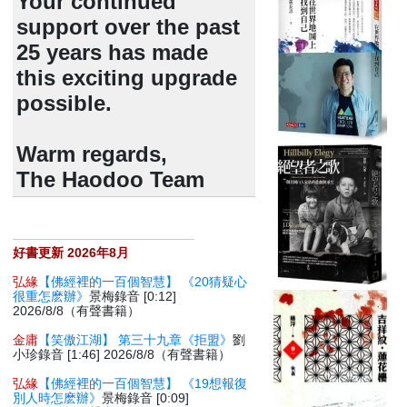
Your continued
support over the past
25 years has made
this exciting upgrade
possible.
Warm regards,
The Haodoo Team
好書更新 2026年8月
弘緣
【佛經裡的一百個智慧】 《20猜疑心
很重怎麽辦》
景梅錄音 [0:12]
2026/8/8（有聲書籍）
金庸
【笑傲江湖】 第三十九章《拒盟》
劉
小珍錄音 [1:46] 2026/8/8（有聲書籍）
弘緣
【佛經裡的一百個智慧】 《19想報復
別人時怎麽辦》
景梅錄音 [0:09]