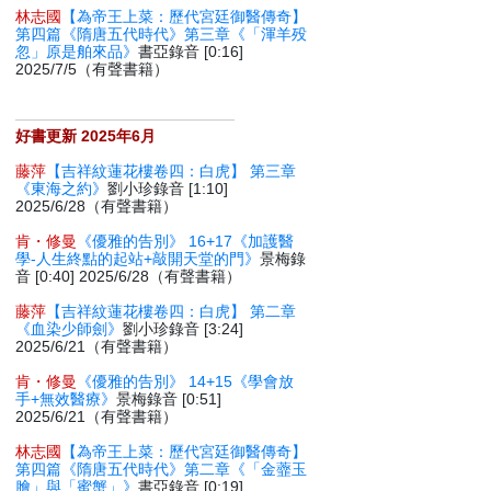
林志國
【為帝王上菜：歷代宮廷御醫傳奇】
第四篇《隋唐五代時代》第三章《「渾羊殁
忽」原是舶來品》
書亞錄音 [0:16]
2025/7/5（有聲書籍）
好書更新 2025年6月
藤萍
【吉祥紋蓮花樓卷四：白虎】 第三章
《東海之約》
劉小珍錄音 [1:10]
2025/6/28（有聲書籍）
肯・修曼
《優雅的告別》 16+17《加護醫
學-人生終點的起站+敲開天堂的門》
景梅錄
音 [0:40] 2025/6/28（有聲書籍）
藤萍
【吉祥紋蓮花樓卷四：白虎】 第二章
《血染少師劍》
劉小珍錄音 [3:24]
2025/6/21（有聲書籍）
肯・修曼
《優雅的告別》 14+15《學會放
手+無效醫療》
景梅錄音 [0:51]
2025/6/21（有聲書籍）
林志國
【為帝王上菜：歷代宮廷御醫傳奇】
第四篇《隋唐五代時代》第二章《「金虀玉
膾」與「蜜蟹」》
書亞錄音 [0:19]