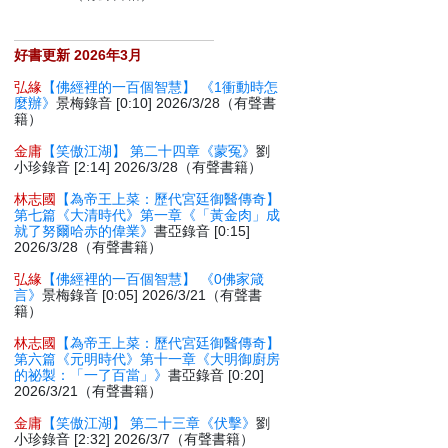
好書更新 2026年3月
弘緣
【佛經裡的一百個智慧】 《1衝動時怎
麼辦》
景梅錄音 [0:10] 2026/3/28（有聲書
籍）
金庸
【笑傲江湖】 第二十四章《蒙冤》
劉
小珍錄音 [2:14] 2026/3/28（有聲書籍）
林志國
【為帝王上菜：歷代宮廷御醫傳奇】
第七篇《大清時代》第一章《「黃金肉」成
就了努爾哈赤的偉業》
書亞錄音 [0:15]
2026/3/28（有聲書籍）
弘緣
【佛經裡的一百個智慧】 《0佛家箴
言》
景梅錄音 [0:05] 2026/3/21（有聲書
籍）
林志國
【為帝王上菜：歷代宮廷御醫傳奇】
第六篇《元明時代》第十一章《大明御廚房
的祕製：「一了百當」》
書亞錄音 [0:20]
2026/3/21（有聲書籍）
金庸
【笑傲江湖】 第二十三章《伏擊》
劉
小珍錄音 [2:32] 2026/3/7（有聲書籍）