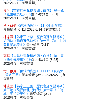
2025/6/21（有聲書籍）
藤萍
【吉祥紋蓮花樓卷四：白虎】 第一章
《紙生極樂塔》(下)
劉小珍錄音 [3:51]
2025/6/14（有聲書籍）
肯・修曼
《優雅的告別》 13《生前預囑》
景梅錄音 [0:41] 2025/6/14（有聲書籍）
林志國
【為帝王上菜：歷代宮廷御醫傳奇】
第四篇《隋唐五代時代》第一章《隋二世將
美景變成美食》
書亞錄音 [0:21]
2025/6/14（有聲書籍）
藤萍
【吉祥紋蓮花樓卷四：白虎】 第一章
《紙生極樂塔》(上)
劉小珍錄音 [3:23]
2025/6/7（有聲書籍）
肯・修曼
《優雅的告別》 11+12《衰弱症
+善終不易》
景梅錄音 [0:43] 2025/6/7（有
聲書籍）
林志國
【為帝王上菜：歷代宮廷御醫傳奇】
第三篇《魏晉南北朝時代》第十章《「鵝
掌」誘得帝王心》
書亞錄音 [0:21]
2025/6/7（有聲書籍）