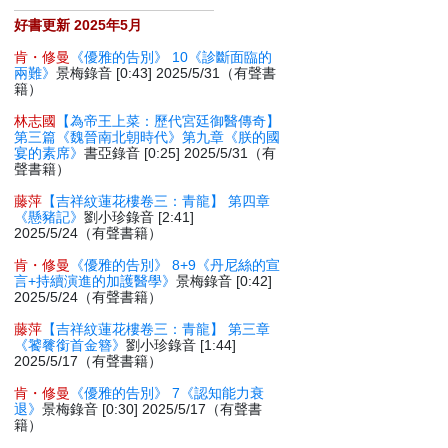
好書更新 2025年5月
肯・修曼
《優雅的告別》 10《診斷面臨的
兩難》
景梅錄音 [0:43] 2025/5/31（有聲書
籍）
林志國
【為帝王上菜：歷代宮廷御醫傳奇】
第三篇《魏晉南北朝時代》第九章《朕的國
宴的素席》
書亞錄音 [0:25] 2025/5/31（有
聲書籍）
藤萍
【吉祥紋蓮花樓卷三：青龍】 第四章
《懸豬記》
劉小珍錄音 [2:41]
2025/5/24（有聲書籍）
肯・修曼
《優雅的告別》 8+9《丹尼絲的宣
言+持續演進的加護醫學》
景梅錄音 [0:42]
2025/5/24（有聲書籍）
藤萍
【吉祥紋蓮花樓卷三：青龍】 第三章
《饕餮銜首金簪》
劉小珍錄音 [1:44]
2025/5/17（有聲書籍）
肯・修曼
《優雅的告別》 7《認知能力衰
退》
景梅錄音 [0:30] 2025/5/17（有聲書
籍）