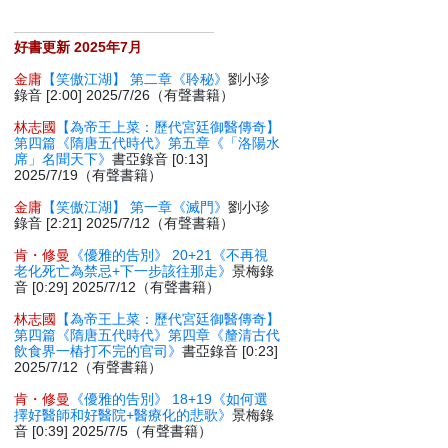
好書更新 2025年7月
金庸
【笑傲江湖】 第二章《聆秘》
劉小珍
錄音 [2:00] 2025/7/26（有聲書籍）
林志國
【為帝王上菜：歷代宮廷御醫傳奇】
第四篇《隋唐五代時代》第五章《「洛陽水
席」名聞天下》
書亞錄音 [0:13]
2025/7/19（有聲書籍）
金庸
【笑傲江湖】 第一章《滅門》
劉小珍
錄音 [2:21] 2025/7/12（有聲書籍）
肯・修曼
《優雅的告別》 20+21《不再視
老化死亡為禁忌+下一步該往那走》
景梅錄
音 [0:29] 2025/7/12（有聲書籍）
林志國
【為帝王上菜：歷代宮廷御醫傳奇】
第四篇《隋唐五代時代》第四章《釐清古代
飲食界一樁打不完的官司》
書亞錄音 [0:23]
2025/7/12（有聲書籍）
肯・修曼
《優雅的告別》 18+19《如何選
擇好醫師和好醫院+醫療化的悲歌》
景梅錄
音 [0:39] 2025/7/5（有聲書籍）