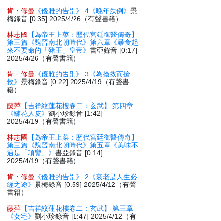
肯・修曼
《優雅的告別》 4《晚年跌倒》
景
梅錄音 [0:35] 2025/4/26（有聲書籍）
林志國
【為帝王上菜：歷代宮廷御醫傳奇】
第三篇《魏晉南北朝時代》第六章《暴食起
來不要命的「豬王」皇帝》
書亞錄音 [0:17]
2025/4/26（有聲書籍）
肯・修曼
《優雅的告別》 3《為搶救而搶
救》
景梅錄音 [0:22] 2025/4/19（有聲書
籍）
藤萍
【吉祥紋蓮花樓卷二：玄武】 第四章
《繡花人皮》
劉小珍錄音 [1:42]
2025/4/19（有聲書籍）
林志國
【為帝王上菜：歷代宮廷御醫傳奇】
第三篇《魏晉南北朝時代》第五章《美味不
過是「項臠」》
書亞錄音 [0:14]
2025/4/19（有聲書籍）
肯・修曼
《優雅的告別》 2《衰老是人生必
經之途》
景梅錄音 [0:59] 2025/4/12（有聲
書籍）
藤萍
【吉祥紋蓮花樓卷二：玄武】 第三章
《女宅》
劉小珍錄音 [1:47] 2025/4/12（有