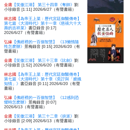
金庸
【笑傲江湖】 第三十四章《奪帥》
劉
小珍錄音 [1:11] 2026/6/27（有聲書籍）
林志國
【為帝王上菜：歷代宮廷御醫傳奇】
第七篇《大清時代》第十一章《慈禧六十大
壽的吉祥菜》
書亞錄音 [0:17]
2026/6/27（有聲書籍）
弘緣
【佛經裡的一百個智慧】 《13懶惰隨
性怎麽辦》
景梅錄音 [0:15] 2026/6/20（有
聲書籍）
金庸
【笑傲江湖】 第三十三章《比劍》
劉
小珍錄音 [1:52] 2026/6/20（有聲書籍）
林志國
【為帝王上菜：歷代宮廷御醫傳奇】
第七篇《大清時代》第十章《奕詝與「嫦娥
知情」》
書亞錄音 [0:11] 2026/6/20（有聲
書籍）
弘緣
【佛經裡的一百個智慧】 《12感到恐
懼時怎麽辦》
景梅錄音 [0:07]
2026/6/13（有聲書籍）
金庸
【笑傲江湖】 第三十二章《拚派》
劉
小珍錄音 [2:09] 2026/6/13（有聲書籍）