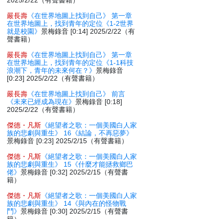
2025/2/22（有聲書籍）
嚴長壽
《在世界地圖上找到自己》 第一章
在世界地圖上，找到青年的定位《1-2世界
就是校園》
景梅錄音 [0:14] 2025/2/22（有
聲書籍）
嚴長壽
《在世界地圖上找到自己》 第一章
在世界地圖上，找到青年的定位《1-1科技
浪潮下，青年的未來何在？》
景梅錄音
[0:23] 2025/2/22（有聲書籍）
嚴長壽
《在世界地圖上找到自己》 前言
《未來已經成為現在》
景梅錄音 [0:18]
2025/2/22（有聲書籍）
傑德・凡斯
《絕望者之歌：一個美國白人家
族的悲劇與重生》 16《結論，不再惡夢》
景梅錄音 [0:23] 2025/2/15（有聲書籍）
傑德・凡斯
《絕望者之歌：一個美國白人家
族的悲劇與重生》 15《什麼才能拯救鄉巴
佬》
景梅錄音 [0:32] 2025/2/15（有聲書
籍）
傑德・凡斯
《絕望者之歌：一個美國白人家
族的悲劇與重生》 14《與內在的怪物戰
鬥》
景梅錄音 [0:30] 2025/2/15（有聲書