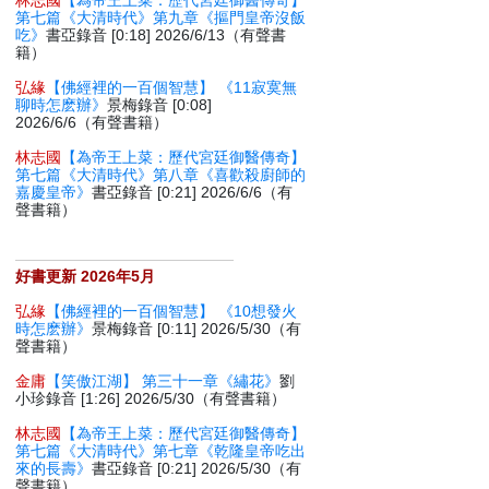
林志國
【為帝王上菜：歷代宮廷御醫傳奇】
第七篇《大清時代》第九章《摳門皇帝沒飯
吃》
書亞錄音 [0:18] 2026/6/13（有聲書
籍）
弘緣
【佛經裡的一百個智慧】 《11寂寞無
聊時怎麽辦》
景梅錄音 [0:08]
2026/6/6（有聲書籍）
林志國
【為帝王上菜：歷代宮廷御醫傳奇】
第七篇《大清時代》第八章《喜歡殺廚師的
嘉慶皇帝》
書亞錄音 [0:21] 2026/6/6（有
聲書籍）
好書更新 2026年5月
弘緣
【佛經裡的一百個智慧】 《10想發火
時怎麽辦》
景梅錄音 [0:11] 2026/5/30（有
聲書籍）
金庸
【笑傲江湖】 第三十一章《繡花》
劉
小珍錄音 [1:26] 2026/5/30（有聲書籍）
林志國
【為帝王上菜：歷代宮廷御醫傳奇】
第七篇《大清時代》第七章《乾隆皇帝吃出
來的長壽》
書亞錄音 [0:21] 2026/5/30（有
聲書籍）