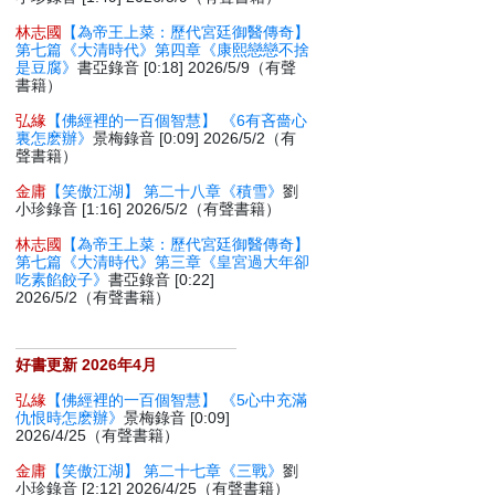
林志國
【為帝王上菜：歷代宮廷御醫傳奇】
第七篇《大清時代》第四章《康熙戀戀不捨
是豆腐》
書亞錄音 [0:18] 2026/5/9（有聲
書籍）
弘緣
【佛經裡的一百個智慧】 《6有吝嗇心
裏怎麽辦》
景梅錄音 [0:09] 2026/5/2（有
聲書籍）
金庸
【笑傲江湖】 第二十八章《積雪》
劉
小珍錄音 [1:16] 2026/5/2（有聲書籍）
林志國
【為帝王上菜：歷代宮廷御醫傳奇】
第七篇《大清時代》第三章《皇宮過大年卻
吃素餡餃子》
書亞錄音 [0:22]
2026/5/2（有聲書籍）
好書更新 2026年4月
弘緣
【佛經裡的一百個智慧】 《5心中充滿
仇恨時怎麽辦》
景梅錄音 [0:09]
2026/4/25（有聲書籍）
金庸
【笑傲江湖】 第二十七章《三戰》
劉
小珍錄音 [2:12] 2026/4/25（有聲書籍）