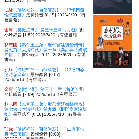
2026/6/27（有聲書籍）
弘緣
【佛經裡的一百個智慧】 《13懶惰隨
性怎麽辦》
景梅錄音 [0:15] 2026/6/20（有
聲書籍）
金庸
【笑傲江湖】 第三十三章《比劍》
劉
小珍錄音 [1:52] 2026/6/20（有聲書籍）
林志國
【為帝王上菜：歷代宮廷御醫傳奇】
第七篇《大清時代》第十章《奕詝與「嫦娥
知情」》
書亞錄音 [0:11] 2026/6/20（有聲
書籍）
弘緣
【佛經裡的一百個智慧】 《12感到恐
懼時怎麽辦》
景梅錄音 [0:07]
2026/6/13（有聲書籍）
金庸
【笑傲江湖】 第三十二章《拚派》
劉
小珍錄音 [2:09] 2026/6/13（有聲書籍）
林志國
【為帝王上菜：歷代宮廷御醫傳奇】
第七篇《大清時代》第九章《摳門皇帝沒飯
吃》
書亞錄音 [0:18] 2026/6/13（有聲書
籍）
弘緣
【佛經裡的一百個智慧】 《11寂寞無
聊時怎麽辦》
景梅錄音 [0:08]