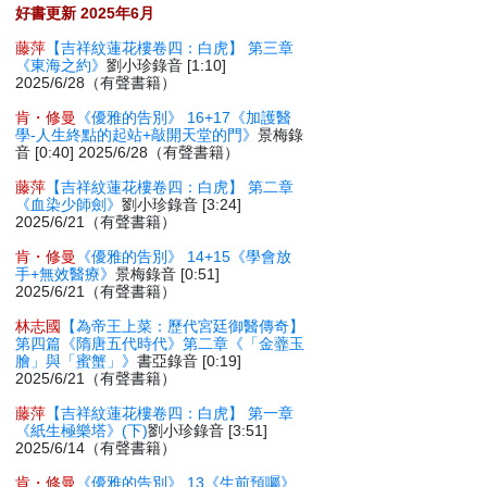
好書更新 2025年6月
藤萍
【吉祥紋蓮花樓卷四：白虎】 第三章
《東海之約》
劉小珍錄音 [1:10]
2025/6/28（有聲書籍）
肯・修曼
《優雅的告別》 16+17《加護醫
學-人生終點的起站+敲開天堂的門》
景梅錄
音 [0:40] 2025/6/28（有聲書籍）
藤萍
【吉祥紋蓮花樓卷四：白虎】 第二章
《血染少師劍》
劉小珍錄音 [3:24]
2025/6/21（有聲書籍）
肯・修曼
《優雅的告別》 14+15《學會放
手+無效醫療》
景梅錄音 [0:51]
2025/6/21（有聲書籍）
林志國
【為帝王上菜：歷代宮廷御醫傳奇】
第四篇《隋唐五代時代》第二章《「金虀玉
膾」與「蜜蟹」》
書亞錄音 [0:19]
2025/6/21（有聲書籍）
藤萍
【吉祥紋蓮花樓卷四：白虎】 第一章
《紙生極樂塔》(下)
劉小珍錄音 [3:51]
2025/6/14（有聲書籍）
肯・修曼
《優雅的告別》 13《生前預囑》