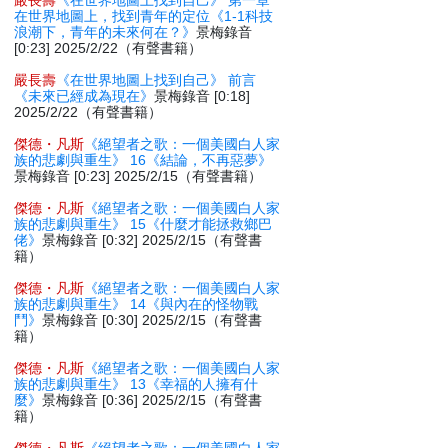
嚴長壽
《在世界地圖上找到自己》 第一章
在世界地圖上，找到青年的定位《1-1科技
浪潮下，青年的未來何在？》
景梅錄音
[0:23] 2025/2/22（有聲書籍）
嚴長壽
《在世界地圖上找到自己》 前言
《未來已經成為現在》
景梅錄音 [0:18]
2025/2/22（有聲書籍）
傑德・凡斯
《絕望者之歌：一個美國白人家
族的悲劇與重生》 16《結論，不再惡夢》
景梅錄音 [0:23] 2025/2/15（有聲書籍）
傑德・凡斯
《絕望者之歌：一個美國白人家
族的悲劇與重生》 15《什麼才能拯救鄉巴
佬》
景梅錄音 [0:32] 2025/2/15（有聲書
籍）
傑德・凡斯
《絕望者之歌：一個美國白人家
族的悲劇與重生》 14《與內在的怪物戰
鬥》
景梅錄音 [0:30] 2025/2/15（有聲書
籍）
傑德・凡斯
《絕望者之歌：一個美國白人家
族的悲劇與重生》 13《幸福的人擁有什
麼》
景梅錄音 [0:36] 2025/2/15（有聲書
籍）