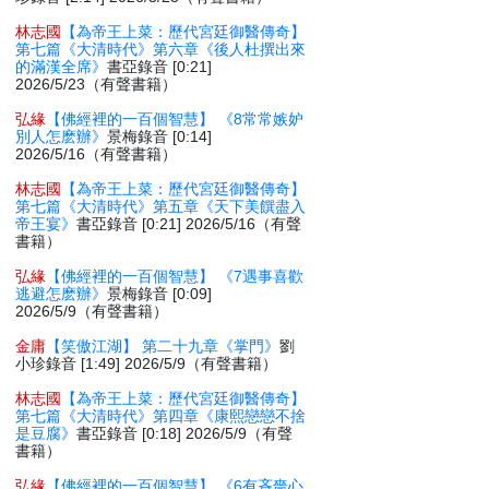
林志國
【為帝王上菜：歷代宮廷御醫傳奇】
第七篇《大清時代》第六章《後人杜撰出來
的滿漢全席》
書亞錄音 [0:21]
2026/5/23（有聲書籍）
弘緣
【佛經裡的一百個智慧】 《8常常嫉妒
別人怎麽辦》
景梅錄音 [0:14]
2026/5/16（有聲書籍）
林志國
【為帝王上菜：歷代宮廷御醫傳奇】
第七篇《大清時代》第五章《天下美饌盡入
帝王宴》
書亞錄音 [0:21] 2026/5/16（有聲
書籍）
弘緣
【佛經裡的一百個智慧】 《7遇事喜歡
逃避怎麽辦》
景梅錄音 [0:09]
2026/5/9（有聲書籍）
金庸
【笑傲江湖】 第二十九章《掌門》
劉
小珍錄音 [1:49] 2026/5/9（有聲書籍）
林志國
【為帝王上菜：歷代宮廷御醫傳奇】
第七篇《大清時代》第四章《康熙戀戀不捨
是豆腐》
書亞錄音 [0:18] 2026/5/9（有聲
書籍）
弘緣
【佛經裡的一百個智慧】 《6有吝嗇心