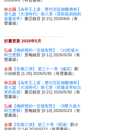
2026/6/6（有聲書籍）
林志國
【為帝王上菜：歷代宮廷御醫傳奇】
第七篇《大清時代》第八章《喜歡殺廚師的
嘉慶皇帝》
書亞錄音 [0:21] 2026/6/6（有
聲書籍）
好書更新 2026年5月
弘緣
【佛經裡的一百個智慧】 《10想發火
時怎麽辦》
景梅錄音 [0:11] 2026/5/30（有
聲書籍）
金庸
【笑傲江湖】 第三十一章《繡花》
劉
小珍錄音 [1:26] 2026/5/30（有聲書籍）
林志國
【為帝王上菜：歷代宮廷御醫傳奇】
第七篇《大清時代》第七章《乾隆皇帝吃出
來的長壽》
書亞錄音 [0:21] 2026/5/30（有
聲書籍）
弘緣
【佛經裡的一百個智慧】 《9壓力過大
時怎麽辦》
景梅錄音 [0:10] 2026/5/23（有
聲書籍）
金庸
【笑傲江湖】 第三十章《密議》
劉小
珍錄音 [2:14] 2026/5/23（有聲書籍）