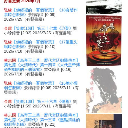
好書更新 2026年7月
弘緣
【佛經裡的一百個智慧】 《18貪婪作
祟時怎麽辦》
景梅錄音 [0:09]
2026/7/25（有聲書籍）
金庸
【笑傲江湖】 第三十七章《迫娶》
劉
小珍錄音 [2:02] 2026/7/25（有聲書籍）
弘緣
【佛經裡的一百個智慧】 《17嚴重失
眠時怎麽辦》
景梅錄音 [0:10]
2026/7/18（有聲書籍）
林志國
【為帝王上菜：歷代宮廷御醫傳奇】
第七篇《大清時代》第十四章《末代皇帝溥
儀對御膳的三個講究》
書亞錄音 [0:16]
2026/7/18（有聲書籍）
弘緣
【佛經裡的一百個智慧】 《16膽小懦
弱怎麽辦》
景梅錄音 [0:08] 2026/7/11（有
聲書籍）
金庸
【笑傲江湖】 第三十六章《傷逝》
劉
小珍錄音 [1:59] 2026/7/11（有聲書籍）
林志國
【為帝王上菜：歷代宮廷御醫傳奇】
第七篇《大清時代》第十三章《盤點清廷的
御廚與名餚》
書亞錄音 [0:21]