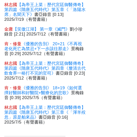
林志國
【為帝王上菜：歷代宮廷御醫傳奇】
第四篇《隋唐五代時代》第五章《「洛陽水
席」名聞天下》
書亞錄音 [0:13]
2025/7/19（有聲書籍）
金庸
【笑傲江湖】 第一章《滅門》
劉小珍
錄音 [2:21] 2025/7/12（有聲書籍）
肯・修曼
《優雅的告別》 20+21《不再視
老化死亡為禁忌+下一步該往那走》
景梅錄
音 [0:29] 2025/7/12（有聲書籍）
林志國
【為帝王上菜：歷代宮廷御醫傳奇】
第四篇《隋唐五代時代》第四章《釐清古代
飲食界一樁打不完的官司》
書亞錄音 [0:23]
2025/7/12（有聲書籍）
肯・修曼
《優雅的告別》 18+19《如何選
擇好醫師和好醫院+醫療化的悲歌》
景梅錄
音 [0:39] 2025/7/5（有聲書籍）
林志國
【為帝王上菜：歷代宮廷御醫傳奇】
第四篇《隋唐五代時代》第三章《「渾羊殁
忽」原是舶來品》
書亞錄音 [0:16]
2025/7/5（有聲書籍）