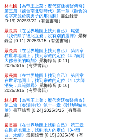
林志國
【為帝王上菜：歷代宮廷御醫傳奇】
第三篇《魏晉南北朝時代》第一章《麵食的
名字來源於美男子的那張臉》
書亞錄音
[0:19] 2025/3/22（有聲書籍）
嚴長壽
《在世界地圖上找到自己》 尾聲
《我們除了彼此互愛，沒有別的選擇》
景梅
錄音 [0:11] 2025/3/15（有聲書籍）
嚴長壽
《在世界地圖上找到自己》 第四章
在世界地圖上，找到宗教的定位《4-2面對
大佛最美的時刻》
景梅錄音 [0:11]
2025/3/15（有聲書籍）
嚴長壽
《在世界地圖上找到自己》 第四章
在世界地圖上，找到宗教的定位《4-1大師
消失，典範難尋》
景梅錄音 [0:16]
2025/3/15（有聲書籍）
林志國
【為帝王上菜：歷代宮廷御醫傳奇】
第二篇《秦漢時代》第十一章《雞肋與鱸魚
膾》
書亞錄音 [0:24] 2025/3/15（有聲書
籍）
嚴長壽
《在世界地圖上找到自己》 第三章
在世界地圖上，找到地方的定位《3-4留
白。永續》
景梅錄音 [0:15] 2025/3/8（有