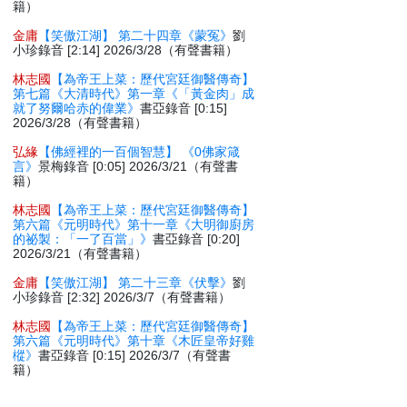
籍）
金庸
【笑傲江湖】 第二十四章《蒙冤》
劉
小珍錄音 [2:14] 2026/3/28（有聲書籍）
林志國
【為帝王上菜：歷代宮廷御醫傳奇】
第七篇《大清時代》第一章《「黃金肉」成
就了努爾哈赤的偉業》
書亞錄音 [0:15]
2026/3/28（有聲書籍）
弘緣
【佛經裡的一百個智慧】 《0佛家箴
言》
景梅錄音 [0:05] 2026/3/21（有聲書
籍）
林志國
【為帝王上菜：歷代宮廷御醫傳奇】
第六篇《元明時代》第十一章《大明御廚房
的祕製：「一了百當」》
書亞錄音 [0:20]
2026/3/21（有聲書籍）
金庸
【笑傲江湖】 第二十三章《伏擊》
劉
小珍錄音 [2:32] 2026/3/7（有聲書籍）
林志國
【為帝王上菜：歷代宮廷御醫傳奇】
第六篇《元明時代》第十章《木匠皇帝好雞
樅》
書亞錄音 [0:15] 2026/3/7（有聲書
籍）