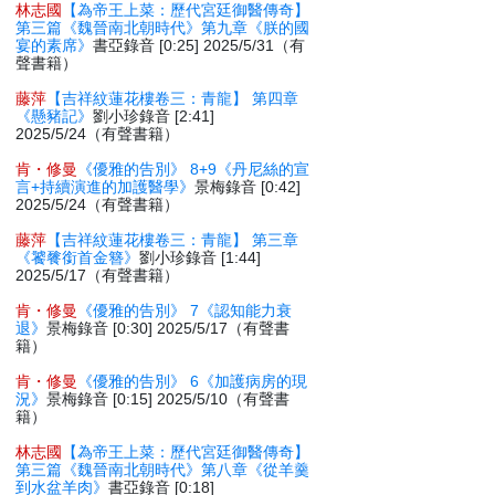
林志國
【為帝王上菜：歷代宮廷御醫傳奇】
第三篇《魏晉南北朝時代》第九章《朕的國
宴的素席》
書亞錄音 [0:25] 2025/5/31（有
聲書籍）
藤萍
【吉祥紋蓮花樓卷三：青龍】 第四章
《懸豬記》
劉小珍錄音 [2:41]
2025/5/24（有聲書籍）
肯・修曼
《優雅的告別》 8+9《丹尼絲的宣
言+持續演進的加護醫學》
景梅錄音 [0:42]
2025/5/24（有聲書籍）
藤萍
【吉祥紋蓮花樓卷三：青龍】 第三章
《饕餮銜首金簪》
劉小珍錄音 [1:44]
2025/5/17（有聲書籍）
肯・修曼
《優雅的告別》 7《認知能力衰
退》
景梅錄音 [0:30] 2025/5/17（有聲書
籍）
肯・修曼
《優雅的告別》 6《加護病房的現
況》
景梅錄音 [0:15] 2025/5/10（有聲書
籍）
林志國
【為帝王上菜：歷代宮廷御醫傳奇】
第三篇《魏晉南北朝時代》第八章《從羊羹
到水盆羊肉》
書亞錄音 [0:18]