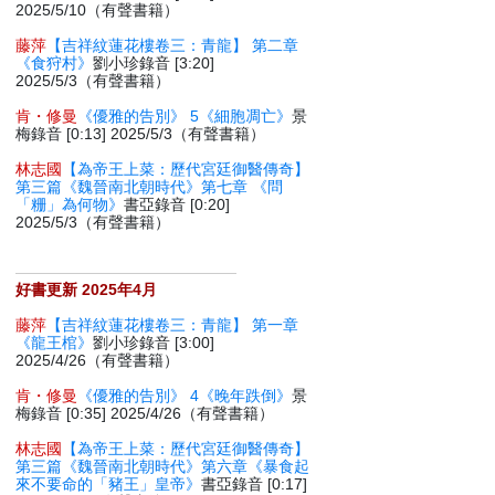
2025/5/10（有聲書籍）
藤萍
【吉祥紋蓮花樓卷三：青龍】 第二章
《食狩村》
劉小珍錄音 [3:20]
2025/5/3（有聲書籍）
肯・修曼
《優雅的告別》 5《細胞凋亡》
景
梅錄音 [0:13] 2025/5/3（有聲書籍）
林志國
【為帝王上菜：歷代宮廷御醫傳奇】
第三篇《魏晉南北朝時代》第七章 《問
「粣」為何物》
書亞錄音 [0:20]
2025/5/3（有聲書籍）
好書更新 2025年4月
藤萍
【吉祥紋蓮花樓卷三：青龍】 第一章
《龍王棺》
劉小珍錄音 [3:00]
2025/4/26（有聲書籍）
肯・修曼
《優雅的告別》 4《晚年跌倒》
景
梅錄音 [0:35] 2025/4/26（有聲書籍）
林志國
【為帝王上菜：歷代宮廷御醫傳奇】
第三篇《魏晉南北朝時代》第六章《暴食起
來不要命的「豬王」皇帝》
書亞錄音 [0:17]