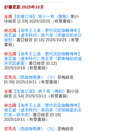
好書更新 2025年10月
金庸
【笑傲江湖】 第十一章《聚氣》
劉小
珍錄音 [1:59] 2025/10/25（有聲書籍）
林志國
【為帝王上菜：歷代宮廷御醫傳奇】
第五篇《遼宋時代》第六章《宋徽宗的生日
派對》
書亞錄音 [0:16] 2025/10/25（有聲
書籍）
林志國
【為帝王上菜：歷代宮廷御醫傳奇】
第五篇《遼宋時代》第五章《窮奢極欲的趙
宋宮廷豪宴》
書亞錄音 [0:22]
2025/10/18（有聲書籍）
雷馬克
《西線無戰事》《十》
景梅錄音
[0:39] 2025/10/11（有聲書籍）
金庸
【笑傲江湖】 第十章《傳劍》
劉小珍
錄音 [1:54] 2025/10/11（有聲書籍）
林志國
【為帝王上菜：歷代宮廷御醫傳奇】
第五篇《遼宋時代》第四章《宋朝御宴的主
打菜—燒羊肉》
書亞錄音 [0:18]
2025/10/11（有聲書籍）
雷馬克
《西線無戰事》《九》
景梅錄音