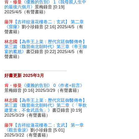
肯・修曼
《優雅的告別》 1《我母親人生中
的最後六個月》
景梅錄音 [0:19]
2025/4/5（有聲書籍）
藤萍
【吉祥紋蓮花樓卷二：玄武】 第二章
《窟窿》
劉小珍錄音 [2:16] 2025/4/5（有
聲書籍）
林志國
【為帝王上菜：歷代宮廷御醫傳奇】
第三篇《魏晉南北朝時代》第三章《帝王御
宴的尷尬》
書亞錄音 [0:22] 2025/4/5（有
聲書籍）
好書更新 2025年3月
肯・修曼
《優雅的告別》 0《作者+前言》
景梅錄音 [0:16] 2025/3/29（有聲書籍）
林志國
【為帝王上菜：歷代宮廷御醫傳奇】
第三篇《魏晉南北朝時代》第二章《「寧飲
建業水，不食武昌魚」》
書亞錄音 [0:19]
2025/3/29（有聲書籍）
藤萍
【吉祥紋蓮花樓卷二：玄武】 第一章
《觀音垂淚》
劉小珍錄音 [5:01]
2025/3/22（有聲書籍）