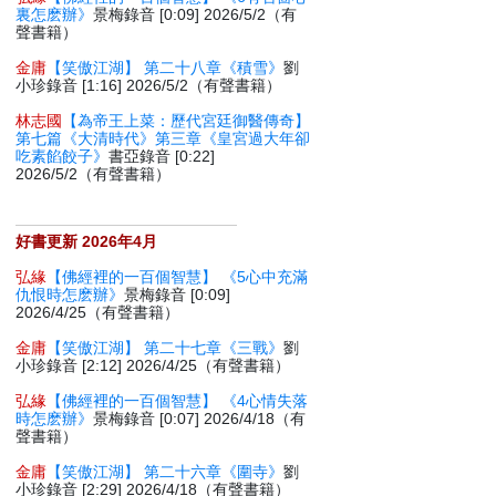
裏怎麽辦》
景梅錄音 [0:09] 2026/5/2（有
聲書籍）
金庸
【笑傲江湖】 第二十八章《積雪》
劉
小珍錄音 [1:16] 2026/5/2（有聲書籍）
林志國
【為帝王上菜：歷代宮廷御醫傳奇】
第七篇《大清時代》第三章《皇宮過大年卻
吃素餡餃子》
書亞錄音 [0:22]
2026/5/2（有聲書籍）
好書更新 2026年4月
弘緣
【佛經裡的一百個智慧】 《5心中充滿
仇恨時怎麽辦》
景梅錄音 [0:09]
2026/4/25（有聲書籍）
金庸
【笑傲江湖】 第二十七章《三戰》
劉
小珍錄音 [2:12] 2026/4/25（有聲書籍）
弘緣
【佛經裡的一百個智慧】 《4心情失落
時怎麽辦》
景梅錄音 [0:07] 2026/4/18（有
聲書籍）
金庸
【笑傲江湖】 第二十六章《圍寺》
劉
小珍錄音 [2:29] 2026/4/18（有聲書籍）