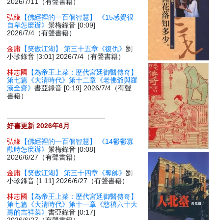
2026/7/11（有聲書籍）
弘緣
【佛經裡的一百個智慧】 《15感覺很
自卑怎麽辦》
景梅錄音 [0:09]
2026/7/4（有聲書籍）
金庸
【笑傲江湖】 第三十五章《復仇》
劉
小珍錄音 [3:01] 2026/7/4（有聲書籍）
林志國
【為帝王上菜：歷代宮廷御醫傳奇】
第七篇《大清時代》第十二章《老佛爺與羅
漢全齋》
書亞錄音 [0:19] 2026/7/4（有聲
書籍）
好書更新 2026年6月
弘緣
【佛經裡的一百個智慧】 《14鬱鬱寡
歡時怎麽辦》
景梅錄音 [0:08]
2026/6/27（有聲書籍）
金庸
【笑傲江湖】 第三十四章《奪帥》
劉
小珍錄音 [1:11] 2026/6/27（有聲書籍）
林志國
【為帝王上菜：歷代宮廷御醫傳奇】
第七篇《大清時代》第十一章《慈禧六十大
壽的吉祥菜》
書亞錄音 [0:17]