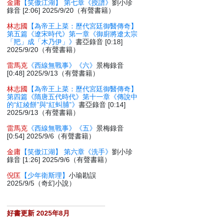
金庸
【笑傲江湖】 第七章《授譜》
劉小珍
錄音 [2:06] 2025/9/20（有聲書籍）
林志國
【為帝王上菜：歷代宮廷御醫傳奇】
第五篇《遼宋時代》第一章《御廚將遼太宗
「羓」成「木乃伊」》
書亞錄音 [0:18]
2025/9/20（有聲書籍）
雷馬克
《西線無戰事》《六》
景梅錄音
[0:48] 2025/9/13（有聲書籍）
林志國
【為帝王上菜：歷代宮廷御醫傳奇】
第四篇《隋唐五代時代》第十一章《傳說中
的“紅綾餅”與“紅虯脯”》
書亞錄音 [0:14]
2025/9/13（有聲書籍）
雷馬克
《西線無戰事》《五》
景梅錄音
[0:54] 2025/9/6（有聲書籍）
金庸
【笑傲江湖】 第六章《洗手》
劉小珍
錄音 [1:26] 2025/9/6（有聲書籍）
倪匡
【少年衛斯理】
小瑜勘誤
2025/9/5（奇幻小說）
好書更新 2025年8月