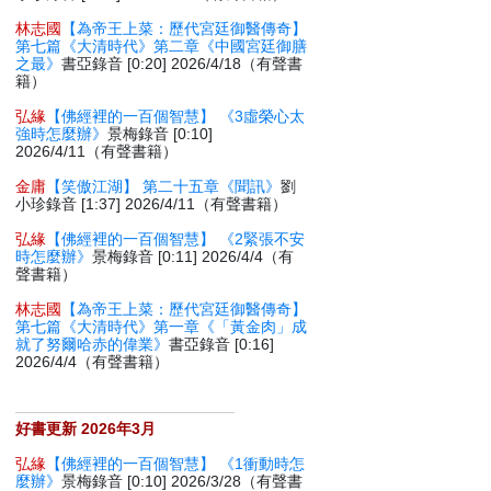
林志國
【為帝王上菜：歷代宮廷御醫傳奇】
第七篇《大清時代》第二章《中國宮廷御膳
之最》
書亞錄音 [0:20] 2026/4/18（有聲書
籍）
弘緣
【佛經裡的一百個智慧】 《3虛榮心太
強時怎麼辦》
景梅錄音 [0:10]
2026/4/11（有聲書籍）
金庸
【笑傲江湖】 第二十五章《聞訊》
劉
小珍錄音 [1:37] 2026/4/11（有聲書籍）
弘緣
【佛經裡的一百個智慧】 《2緊張不安
時怎麼辦》
景梅錄音 [0:11] 2026/4/4（有
聲書籍）
林志國
【為帝王上菜：歷代宮廷御醫傳奇】
第七篇《大清時代》第一章《「黃金肉」成
就了努爾哈赤的偉業》
書亞錄音 [0:16]
2026/4/4（有聲書籍）
好書更新 2026年3月
弘緣
【佛經裡的一百個智慧】 《1衝動時怎
麼辦》
景梅錄音 [0:10] 2026/3/28（有聲書