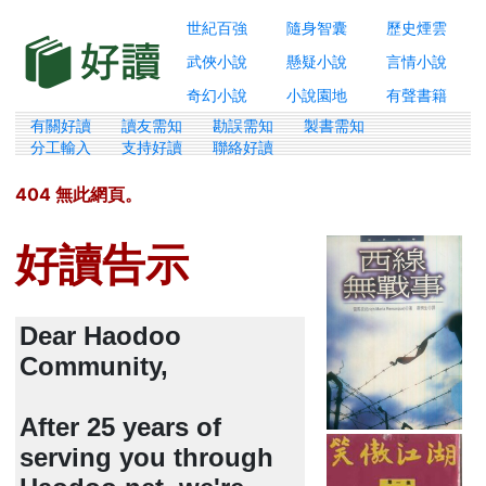
世紀百強
隨身智囊
歷史煙雲
武俠小說
懸疑小說
言情小說
奇幻小說
小說園地
有聲書籍
有關好讀
讀友需知
勘誤需知
製書需知
分工輸入
支持好讀
聯絡好讀
404 無此網頁。
好讀告示
Dear Haodoo
Community,
After 25 years of
serving you through