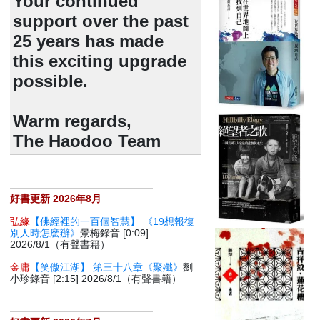
Your continued
support over the past
25 years has made
this exciting upgrade
possible.
Warm regards,
The Haodoo Team
好書更新 2026年8月
弘緣
【佛經裡的一百個智慧】 《19想報復
別人時怎麽辦》
景梅錄音 [0:09]
2026/8/1（有聲書籍）
金庸
【笑傲江湖】 第三十八章《聚殲》
劉
小珍錄音 [2:15] 2026/8/1（有聲書籍）