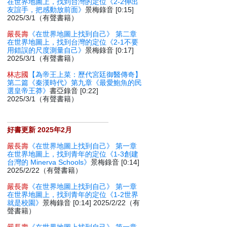
在世界地圖上，找到台灣的定位《2-2伸出
友誼手，把感動放前面》
景梅錄音 [0:15]
2025/3/1（有聲書籍）
嚴長壽
《在世界地圖上找到自己》 第二章
在世界地圖上，找到台灣的定位《2-1不要
用錯誤的尺度測量自己》
景梅錄音 [0:17]
2025/3/1（有聲書籍）
林志國
【為帝王上菜：歷代宮廷御醫傳奇】
第二篇《秦漢時代》第九章《最愛鮑魚的民
選皇帝王莽》
書亞錄音 [0:22]
2025/3/1（有聲書籍）
好書更新 2025年2月
嚴長壽
《在世界地圖上找到自己》 第一章
在世界地圖上，找到青年的定位《1-3創建
台灣的 Minerva Schools》
景梅錄音 [0:14]
2025/2/22（有聲書籍）
嚴長壽
《在世界地圖上找到自己》 第一章
在世界地圖上，找到青年的定位《1-2世界
就是校園》
景梅錄音 [0:14] 2025/2/22（有
聲書籍）