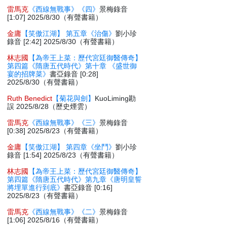
雷馬克
《西線無戰事》《四》
景梅錄音
[1:07] 2025/8/30（有聲書籍）
金庸
【笑傲江湖】 第五章《治傷》
劉小珍
錄音 [2:42] 2025/8/30（有聲書籍）
林志國
【為帝王上菜：歷代宮廷御醫傳奇】
第四篇《隋唐五代時代》第十章 《盛世御
宴的招牌菜》
書亞錄音 [0:28]
2025/8/30（有聲書籍）
Ruth Benedict
【菊花與劍】
KuoLiming勘
誤 2025/8/28（歷史煙雲）
雷馬克
《西線無戰事》《三》
景梅錄音
[0:38] 2025/8/23（有聲書籍）
金庸
【笑傲江湖】 第四章《坐鬥》
劉小珍
錄音 [1:54] 2025/8/23（有聲書籍）
林志國
【為帝王上菜：歷代宮廷御醫傳奇】
第四篇《隋唐五代時代》第九章《唐明皇誓
將埋單進行到底》
書亞錄音 [0:16]
2025/8/23（有聲書籍）
雷馬克
《西線無戰事》《二》
景梅錄音
[1:06] 2025/8/16（有聲書籍）