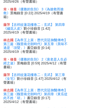
2025/4/26（有聲書籍）
肯・修曼
《優雅的告別》 3《為搶救而搶
救》
景梅錄音 [0:22] 2025/4/19（有聲書
籍）
藤萍
【吉祥紋蓮花樓卷二：玄武】 第四章
《繡花人皮》
劉小珍錄音 [1:42]
2025/4/19（有聲書籍）
林志國
【為帝王上菜：歷代宮廷御醫傳奇】
第三篇《魏晉南北朝時代》第五章《美味不
過是「項臠」》
書亞錄音 [0:14]
2025/4/19（有聲書籍）
肯・修曼
《優雅的告別》 2《衰老是人生必
經之途》
景梅錄音 [0:59] 2025/4/12（有聲
書籍）
藤萍
【吉祥紋蓮花樓卷二：玄武】 第三章
《女宅》
劉小珍錄音 [1:47] 2025/4/12（有
聲書籍）
林志國
【為帝王上菜：歷代宮廷御醫傳奇】
第三篇《魏晉南北朝時代》第四章《黃瓜從
此不姓「胡」》
書亞錄音 [0:17]
2025/4/12（有聲書籍）