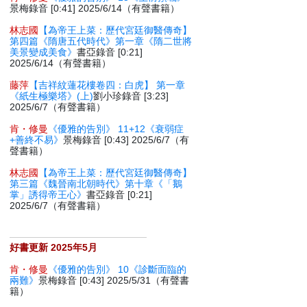
景梅錄音 [0:41] 2025/6/14（有聲書籍）
林志國
【為帝王上菜：歷代宮廷御醫傳奇】
第四篇《隋唐五代時代》第一章《隋二世將
美景變成美食》
書亞錄音 [0:21]
2025/6/14（有聲書籍）
藤萍
【吉祥紋蓮花樓卷四：白虎】 第一章
《紙生極樂塔》(上)
劉小珍錄音 [3:23]
2025/6/7（有聲書籍）
肯・修曼
《優雅的告別》 11+12《衰弱症
+善終不易》
景梅錄音 [0:43] 2025/6/7（有
聲書籍）
林志國
【為帝王上菜：歷代宮廷御醫傳奇】
第三篇《魏晉南北朝時代》第十章《「鵝
掌」誘得帝王心》
書亞錄音 [0:21]
2025/6/7（有聲書籍）
好書更新 2025年5月
肯・修曼
《優雅的告別》 10《診斷面臨的
兩難》
景梅錄音 [0:43] 2025/5/31（有聲書
籍）