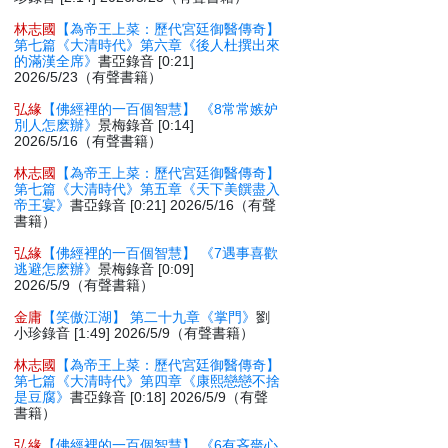
林志國
【為帝王上菜：歷代宮廷御醫傳奇】
第七篇《大清時代》第六章《後人杜撰出來
的滿漢全席》
書亞錄音 [0:21]
2026/5/23（有聲書籍）
弘緣
【佛經裡的一百個智慧】 《8常常嫉妒
別人怎麽辦》
景梅錄音 [0:14]
2026/5/16（有聲書籍）
林志國
【為帝王上菜：歷代宮廷御醫傳奇】
第七篇《大清時代》第五章《天下美饌盡入
帝王宴》
書亞錄音 [0:21] 2026/5/16（有聲
書籍）
弘緣
【佛經裡的一百個智慧】 《7遇事喜歡
逃避怎麽辦》
景梅錄音 [0:09]
2026/5/9（有聲書籍）
金庸
【笑傲江湖】 第二十九章《掌門》
劉
小珍錄音 [1:49] 2026/5/9（有聲書籍）
林志國
【為帝王上菜：歷代宮廷御醫傳奇】
第七篇《大清時代》第四章《康熙戀戀不捨
是豆腐》
書亞錄音 [0:18] 2026/5/9（有聲
書籍）
弘緣
【佛經裡的一百個智慧】 《6有吝嗇心