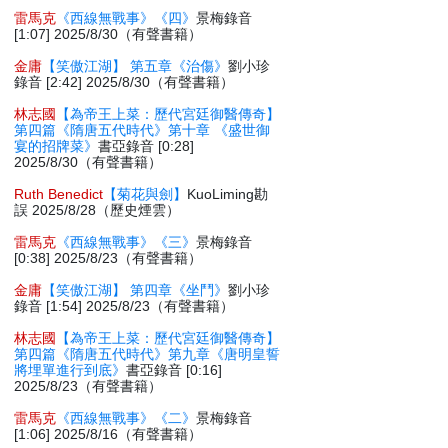
雷馬克
《西線無戰事》《四》
景梅錄音
[1:07] 2025/8/30（有聲書籍）
金庸
【笑傲江湖】 第五章《治傷》
劉小珍
錄音 [2:42] 2025/8/30（有聲書籍）
林志國
【為帝王上菜：歷代宮廷御醫傳奇】
第四篇《隋唐五代時代》第十章 《盛世御
宴的招牌菜》
書亞錄音 [0:28]
2025/8/30（有聲書籍）
Ruth Benedict
【菊花與劍】
KuoLiming勘
誤 2025/8/28（歷史煙雲）
雷馬克
《西線無戰事》《三》
景梅錄音
[0:38] 2025/8/23（有聲書籍）
金庸
【笑傲江湖】 第四章《坐鬥》
劉小珍
錄音 [1:54] 2025/8/23（有聲書籍）
林志國
【為帝王上菜：歷代宮廷御醫傳奇】
第四篇《隋唐五代時代》第九章《唐明皇誓
將埋單進行到底》
書亞錄音 [0:16]
2025/8/23（有聲書籍）
雷馬克
《西線無戰事》《二》
景梅錄音
[1:06] 2025/8/16（有聲書籍）