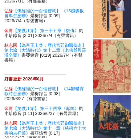
2026/7/11（有聲書籍）
弘緣
【佛經裡的一百個智慧】 《15感覺很
自卑怎麽辦》
景梅錄音 [0:09]
2026/7/4（有聲書籍）
金庸
【笑傲江湖】 第三十五章《復仇》
劉
小珍錄音 [3:01] 2026/7/4（有聲書籍）
林志國
【為帝王上菜：歷代宮廷御醫傳奇】
第七篇《大清時代》第十二章《老佛爺與羅
漢全齋》
書亞錄音 [0:19] 2026/7/4（有聲
書籍）
好書更新 2026年6月
弘緣
【佛經裡的一百個智慧】 《14鬱鬱寡
歡時怎麽辦》
景梅錄音 [0:08]
2026/6/27（有聲書籍）
金庸
【笑傲江湖】 第三十四章《奪帥》
劉
小珍錄音 [1:11] 2026/6/27（有聲書籍）
林志國
【為帝王上菜：歷代宮廷御醫傳奇】
第七篇《大清時代》第十一章《慈禧六十大
壽的吉祥菜》
書亞錄音 [0:17]