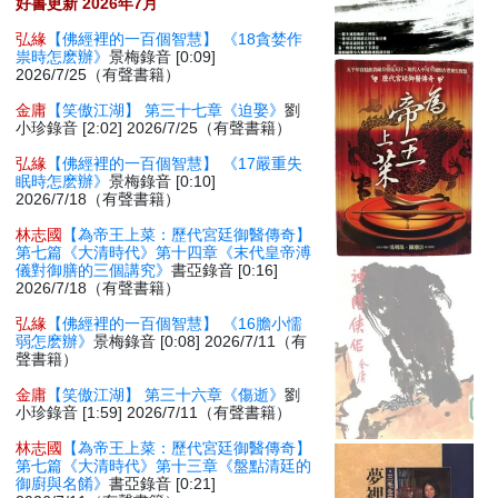
好書更新 2026年7月
弘緣
【佛經裡的一百個智慧】 《18貪婪作
祟時怎麽辦》
景梅錄音 [0:09]
2026/7/25（有聲書籍）
金庸
【笑傲江湖】 第三十七章《迫娶》
劉
小珍錄音 [2:02] 2026/7/25（有聲書籍）
弘緣
【佛經裡的一百個智慧】 《17嚴重失
眠時怎麽辦》
景梅錄音 [0:10]
2026/7/18（有聲書籍）
林志國
【為帝王上菜：歷代宮廷御醫傳奇】
第七篇《大清時代》第十四章《末代皇帝溥
儀對御膳的三個講究》
書亞錄音 [0:16]
2026/7/18（有聲書籍）
弘緣
【佛經裡的一百個智慧】 《16膽小懦
弱怎麽辦》
景梅錄音 [0:08] 2026/7/11（有
聲書籍）
金庸
【笑傲江湖】 第三十六章《傷逝》
劉
小珍錄音 [1:59] 2026/7/11（有聲書籍）
林志國
【為帝王上菜：歷代宮廷御醫傳奇】
第七篇《大清時代》第十三章《盤點清廷的
御廚與名餚》
書亞錄音 [0:21]