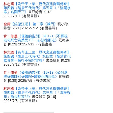
林志國
【為帝王上菜：歷代宮廷御醫傳奇】
第四篇《隋唐五代時代》第五章《「洛陽水
席」名聞天下》
書亞錄音 [0:13]
2025/7/19（有聲書籍）
金庸
【笑傲江湖】 第一章《滅門》
劉小珍
錄音 [2:21] 2025/7/12（有聲書籍）
肯・修曼
《優雅的告別》 20+21《不再視
老化死亡為禁忌+下一步該往那走》
景梅錄
音 [0:29] 2025/7/12（有聲書籍）
林志國
【為帝王上菜：歷代宮廷御醫傳奇】
第四篇《隋唐五代時代》第四章《釐清古代
飲食界一樁打不完的官司》
書亞錄音 [0:23]
2025/7/12（有聲書籍）
肯・修曼
《優雅的告別》 18+19《如何選
擇好醫師和好醫院+醫療化的悲歌》
景梅錄
音 [0:39] 2025/7/5（有聲書籍）
林志國
【為帝王上菜：歷代宮廷御醫傳奇】
第四篇《隋唐五代時代》第三章《「渾羊殁
忽」原是舶來品》
書亞錄音 [0:16]
2025/7/5（有聲書籍）