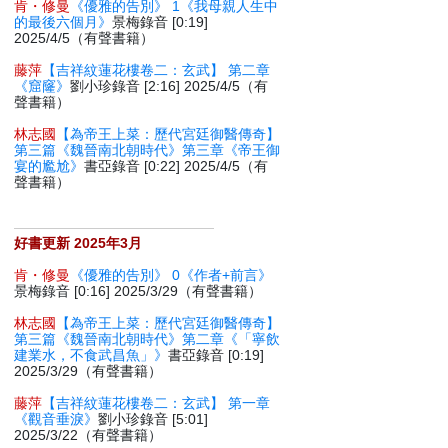
肯・修曼
《優雅的告別》 1《我母親人生中
的最後六個月》
景梅錄音 [0:19]
2025/4/5（有聲書籍）
藤萍
【吉祥紋蓮花樓卷二：玄武】 第二章
《窟窿》
劉小珍錄音 [2:16] 2025/4/5（有
聲書籍）
林志國
【為帝王上菜：歷代宮廷御醫傳奇】
第三篇《魏晉南北朝時代》第三章《帝王御
宴的尷尬》
書亞錄音 [0:22] 2025/4/5（有
聲書籍）
好書更新 2025年3月
肯・修曼
《優雅的告別》 0《作者+前言》
景梅錄音 [0:16] 2025/3/29（有聲書籍）
林志國
【為帝王上菜：歷代宮廷御醫傳奇】
第三篇《魏晉南北朝時代》第二章《「寧飲
建業水，不食武昌魚」》
書亞錄音 [0:19]
2025/3/29（有聲書籍）
藤萍
【吉祥紋蓮花樓卷二：玄武】 第一章
《觀音垂淚》
劉小珍錄音 [5:01]
2025/3/22（有聲書籍）