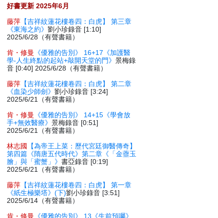
好書更新 2025年6月
藤萍
【吉祥紋蓮花樓卷四：白虎】 第三章
《東海之約》
劉小珍錄音 [1:10]
2025/6/28（有聲書籍）
肯・修曼
《優雅的告別》 16+17《加護醫
學-人生終點的起站+敲開天堂的門》
景梅錄
音 [0:40] 2025/6/28（有聲書籍）
藤萍
【吉祥紋蓮花樓卷四：白虎】 第二章
《血染少師劍》
劉小珍錄音 [3:24]
2025/6/21（有聲書籍）
肯・修曼
《優雅的告別》 14+15《學會放
手+無效醫療》
景梅錄音 [0:51]
2025/6/21（有聲書籍）
林志國
【為帝王上菜：歷代宮廷御醫傳奇】
第四篇《隋唐五代時代》第二章《「金虀玉
膾」與「蜜蟹」》
書亞錄音 [0:19]
2025/6/21（有聲書籍）
藤萍
【吉祥紋蓮花樓卷四：白虎】 第一章
《紙生極樂塔》(下)
劉小珍錄音 [3:51]
2025/6/14（有聲書籍）
肯・修曼
《優雅的告別》 13《生前預囑》