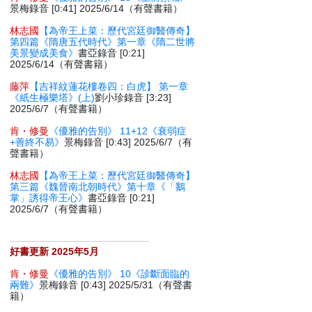
景梅錄音 [0:41] 2025/6/14（有聲書籍）
林志國
【為帝王上菜：歷代宮廷御醫傳奇】
第四篇《隋唐五代時代》第一章《隋二世將
美景變成美食》
書亞錄音 [0:21]
2025/6/14（有聲書籍）
藤萍
【吉祥紋蓮花樓卷四：白虎】 第一章
《紙生極樂塔》(上)
劉小珍錄音 [3:23]
2025/6/7（有聲書籍）
肯・修曼
《優雅的告別》 11+12《衰弱症
+善終不易》
景梅錄音 [0:43] 2025/6/7（有
聲書籍）
林志國
【為帝王上菜：歷代宮廷御醫傳奇】
第三篇《魏晉南北朝時代》第十章《「鵝
掌」誘得帝王心》
書亞錄音 [0:21]
2025/6/7（有聲書籍）
好書更新 2025年5月
肯・修曼
《優雅的告別》 10《診斷面臨的
兩難》
景梅錄音 [0:43] 2025/5/31（有聲書
籍）