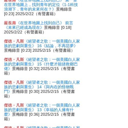
嚴長壽
《在世界地圖上找到自己》 第一章
在世界地圖上，找到青年的定位《1-1科技
浪潮下，青年的未來何在？》
景梅錄音
[0:23] 2025/2/22（有聲書籍）
嚴長壽
《在世界地圖上找到自己》 前言
《未來已經成為現在》
景梅錄音 [0:18]
2025/2/22（有聲書籍）
傑德・凡斯
《絕望者之歌：一個美國白人家
族的悲劇與重生》 16《結論，不再惡夢》
景梅錄音 [0:23] 2025/2/15（有聲書籍）
傑德・凡斯
《絕望者之歌：一個美國白人家
族的悲劇與重生》 15《什麼才能拯救鄉巴
佬》
景梅錄音 [0:32] 2025/2/15（有聲書
籍）
傑德・凡斯
《絕望者之歌：一個美國白人家
族的悲劇與重生》 14《與內在的怪物戰
鬥》
景梅錄音 [0:30] 2025/2/15（有聲書
籍）
傑德・凡斯
《絕望者之歌：一個美國白人家
族的悲劇與重生》 13《幸福的人擁有什
麼》
景梅錄音 [0:36] 2025/2/15（有聲書
籍）