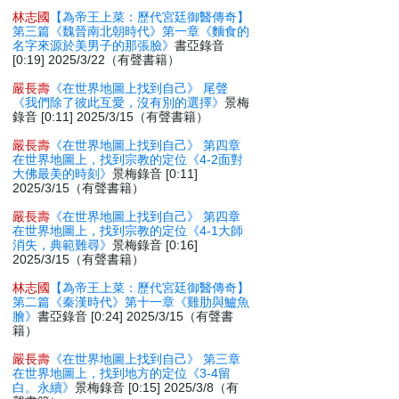
林志國
【為帝王上菜：歷代宮廷御醫傳奇】
第三篇《魏晉南北朝時代》第一章《麵食的
名字來源於美男子的那張臉》
書亞錄音
[0:19] 2025/3/22（有聲書籍）
嚴長壽
《在世界地圖上找到自己》 尾聲
《我們除了彼此互愛，沒有別的選擇》
景梅
錄音 [0:11] 2025/3/15（有聲書籍）
嚴長壽
《在世界地圖上找到自己》 第四章
在世界地圖上，找到宗教的定位《4-2面對
大佛最美的時刻》
景梅錄音 [0:11]
2025/3/15（有聲書籍）
嚴長壽
《在世界地圖上找到自己》 第四章
在世界地圖上，找到宗教的定位《4-1大師
消失，典範難尋》
景梅錄音 [0:16]
2025/3/15（有聲書籍）
林志國
【為帝王上菜：歷代宮廷御醫傳奇】
第二篇《秦漢時代》第十一章《雞肋與鱸魚
膾》
書亞錄音 [0:24] 2025/3/15（有聲書
籍）
嚴長壽
《在世界地圖上找到自己》 第三章
在世界地圖上，找到地方的定位《3-4留
白。永續》
景梅錄音 [0:15] 2025/3/8（有