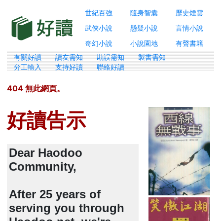
世紀百強
隨身智囊
歷史煙雲
武俠小說
懸疑小說
言情小說
奇幻小說
小說園地
有聲書籍
有關好讀
讀友需知
勘誤需知
製書需知
分工輸入
支持好讀
聯絡好讀
404 無此網頁。
好讀告示
Dear Haodoo
Community,
After 25 years of
serving you through