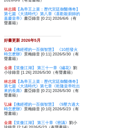
2026/6/6（有聲書籍）
林志國
【為帝王上菜：歷代宮廷御醫傳奇】
第七篇《大清時代》第八章《喜歡殺廚師的
嘉慶皇帝》
書亞錄音 [0:21] 2026/6/6（有
聲書籍）
好書更新 2026年5月
弘緣
【佛經裡的一百個智慧】 《10想發火
時怎麽辦》
景梅錄音 [0:11] 2026/5/30（有
聲書籍）
金庸
【笑傲江湖】 第三十一章《繡花》
劉
小珍錄音 [1:26] 2026/5/30（有聲書籍）
林志國
【為帝王上菜：歷代宮廷御醫傳奇】
第七篇《大清時代》第七章《乾隆皇帝吃出
來的長壽》
書亞錄音 [0:21] 2026/5/30（有
聲書籍）
弘緣
【佛經裡的一百個智慧】 《9壓力過大
時怎麽辦》
景梅錄音 [0:10] 2026/5/23（有
聲書籍）
金庸
【笑傲江湖】 第三十章《密議》
劉小
珍錄音 [2:14] 2026/5/23（有聲書籍）