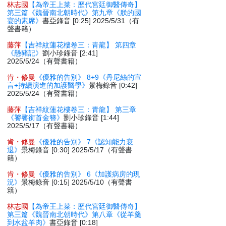
林志國
【為帝王上菜：歷代宮廷御醫傳奇】
第三篇《魏晉南北朝時代》第九章《朕的國
宴的素席》
書亞錄音 [0:25] 2025/5/31（有
聲書籍）
藤萍
【吉祥紋蓮花樓卷三：青龍】 第四章
《懸豬記》
劉小珍錄音 [2:41]
2025/5/24（有聲書籍）
肯・修曼
《優雅的告別》 8+9《丹尼絲的宣
言+持續演進的加護醫學》
景梅錄音 [0:42]
2025/5/24（有聲書籍）
藤萍
【吉祥紋蓮花樓卷三：青龍】 第三章
《饕餮銜首金簪》
劉小珍錄音 [1:44]
2025/5/17（有聲書籍）
肯・修曼
《優雅的告別》 7《認知能力衰
退》
景梅錄音 [0:30] 2025/5/17（有聲書
籍）
肯・修曼
《優雅的告別》 6《加護病房的現
況》
景梅錄音 [0:15] 2025/5/10（有聲書
籍）
林志國
【為帝王上菜：歷代宮廷御醫傳奇】
第三篇《魏晉南北朝時代》第八章《從羊羹
到水盆羊肉》
書亞錄音 [0:18]