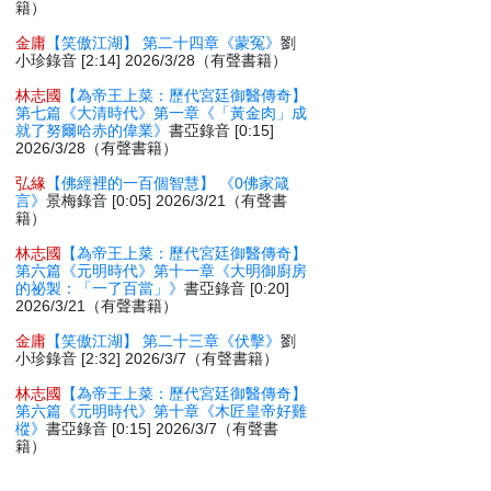
籍）
金庸
【笑傲江湖】 第二十四章《蒙冤》
劉
小珍錄音 [2:14] 2026/3/28（有聲書籍）
林志國
【為帝王上菜：歷代宮廷御醫傳奇】
第七篇《大清時代》第一章《「黃金肉」成
就了努爾哈赤的偉業》
書亞錄音 [0:15]
2026/3/28（有聲書籍）
弘緣
【佛經裡的一百個智慧】 《0佛家箴
言》
景梅錄音 [0:05] 2026/3/21（有聲書
籍）
林志國
【為帝王上菜：歷代宮廷御醫傳奇】
第六篇《元明時代》第十一章《大明御廚房
的祕製：「一了百當」》
書亞錄音 [0:20]
2026/3/21（有聲書籍）
金庸
【笑傲江湖】 第二十三章《伏擊》
劉
小珍錄音 [2:32] 2026/3/7（有聲書籍）
林志國
【為帝王上菜：歷代宮廷御醫傳奇】
第六篇《元明時代》第十章《木匠皇帝好雞
樅》
書亞錄音 [0:15] 2026/3/7（有聲書
籍）