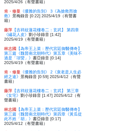
2025/4/26（有聲書籍）
肯・修曼
《優雅的告別》 3《為搶救而搶
救》
景梅錄音 [0:22] 2025/4/19（有聲書
籍）
藤萍
【吉祥紋蓮花樓卷二：玄武】 第四章
《繡花人皮》
劉小珍錄音 [1:42]
2025/4/19（有聲書籍）
林志國
【為帝王上菜：歷代宮廷御醫傳奇】
第三篇《魏晉南北朝時代》第五章《美味不
過是「項臠」》
書亞錄音 [0:14]
2025/4/19（有聲書籍）
肯・修曼
《優雅的告別》 2《衰老是人生必
經之途》
景梅錄音 [0:59] 2025/4/12（有聲
書籍）
藤萍
【吉祥紋蓮花樓卷二：玄武】 第三章
《女宅》
劉小珍錄音 [1:47] 2025/4/12（有
聲書籍）
林志國
【為帝王上菜：歷代宮廷御醫傳奇】
第三篇《魏晉南北朝時代》第四章《黃瓜從
此不姓「胡」》
書亞錄音 [0:17]
2025/4/12（有聲書籍）