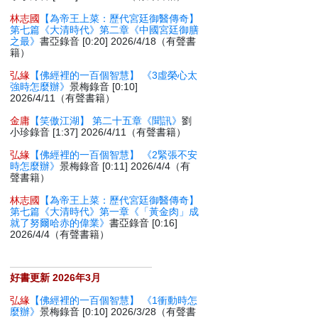
林志國
【為帝王上菜：歷代宮廷御醫傳奇】
第七篇《大清時代》第二章《中國宮廷御膳
之最》
書亞錄音 [0:20] 2026/4/18（有聲書
籍）
弘緣
【佛經裡的一百個智慧】 《3虛榮心太
強時怎麼辦》
景梅錄音 [0:10]
2026/4/11（有聲書籍）
金庸
【笑傲江湖】 第二十五章《聞訊》
劉
小珍錄音 [1:37] 2026/4/11（有聲書籍）
弘緣
【佛經裡的一百個智慧】 《2緊張不安
時怎麼辦》
景梅錄音 [0:11] 2026/4/4（有
聲書籍）
林志國
【為帝王上菜：歷代宮廷御醫傳奇】
第七篇《大清時代》第一章《「黃金肉」成
就了努爾哈赤的偉業》
書亞錄音 [0:16]
2026/4/4（有聲書籍）
好書更新 2026年3月
弘緣
【佛經裡的一百個智慧】 《1衝動時怎
麼辦》
景梅錄音 [0:10] 2026/3/28（有聲書