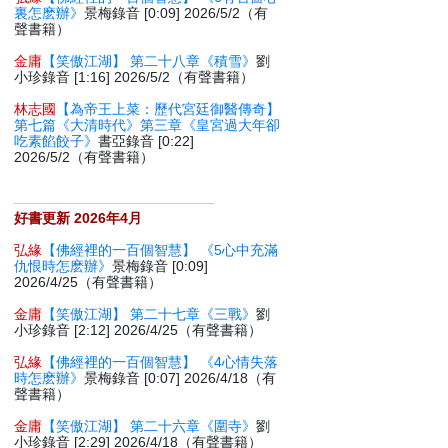
裏怎麽辦》
景梅錄音 [0:09] 2026/5/2（有
聲書籍）
金庸
【笑傲江湖】 第二十八章《積雪》
劉
小珍錄音 [1:16] 2026/5/2（有聲書籍）
林志國
【為帝王上菜：歷代宮廷御醫傳奇】
第七篇《大清時代》第三章《皇宮過大年卻
吃素餡餃子》
書亞錄音 [0:22]
2026/5/2（有聲書籍）
好書更新 2026年4月
弘緣
【佛經裡的一百個智慧】 《5心中充滿
仇恨時怎麽辦》
景梅錄音 [0:09]
2026/4/25（有聲書籍）
金庸
【笑傲江湖】 第二十七章《三戰》
劉
小珍錄音 [2:12] 2026/4/25（有聲書籍）
弘緣
【佛經裡的一百個智慧】 《4心情失落
時怎麽辦》
景梅錄音 [0:07] 2026/4/18（有
聲書籍）
金庸
【笑傲江湖】 第二十六章《圍寺》
劉
小珍錄音 [2:29] 2026/4/18（有聲書籍）