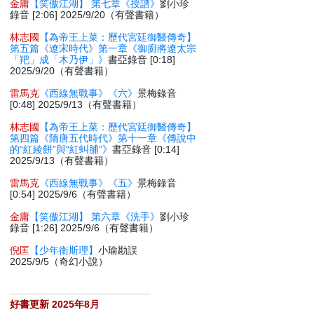
金庸
【笑傲江湖】 第七章《授譜》
劉小珍
錄音 [2:06] 2025/9/20（有聲書籍）
林志國
【為帝王上菜：歷代宮廷御醫傳奇】
第五篇《遼宋時代》第一章《御廚將遼太宗
「羓」成「木乃伊」》
書亞錄音 [0:18]
2025/9/20（有聲書籍）
雷馬克
《西線無戰事》《六》
景梅錄音
[0:48] 2025/9/13（有聲書籍）
林志國
【為帝王上菜：歷代宮廷御醫傳奇】
第四篇《隋唐五代時代》第十一章《傳說中
的“紅綾餅”與“紅虯脯”》
書亞錄音 [0:14]
2025/9/13（有聲書籍）
雷馬克
《西線無戰事》《五》
景梅錄音
[0:54] 2025/9/6（有聲書籍）
金庸
【笑傲江湖】 第六章《洗手》
劉小珍
錄音 [1:26] 2025/9/6（有聲書籍）
倪匡
【少年衛斯理】
小瑜勘誤
2025/9/5（奇幻小說）
好書更新 2025年8月