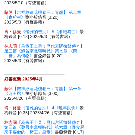
2025/5/10（有聲書籍）
藤萍
【吉祥紋蓮花樓卷三：青龍】 第二章
《食狩村》
劉小珍錄音 [3:20]
2025/5/3（有聲書籍）
肯・修曼
《優雅的告別》 5《細胞凋亡》
景
梅錄音 [0:13] 2025/5/3（有聲書籍）
林志國
【為帝王上菜：歷代宮廷御醫傳奇】
第三篇《魏晉南北朝時代》第七章 《問
「粣」為何物》
書亞錄音 [0:20]
2025/5/3（有聲書籍）
好書更新 2025年4月
藤萍
【吉祥紋蓮花樓卷三：青龍】 第一章
《龍王棺》
劉小珍錄音 [3:00]
2025/4/26（有聲書籍）
肯・修曼
《優雅的告別》 4《晚年跌倒》
景
梅錄音 [0:35] 2025/4/26（有聲書籍）
林志國
【為帝王上菜：歷代宮廷御醫傳奇】
第三篇《魏晉南北朝時代》第六章《暴食起
來不要命的「豬王」皇帝》
書亞錄音 [0:17]