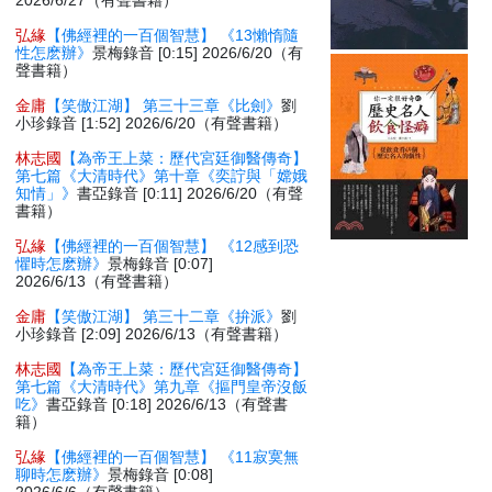
2026/6/27（有聲書籍）
弘緣
【佛經裡的一百個智慧】 《13懶惰隨
性怎麽辦》
景梅錄音 [0:15] 2026/6/20（有
聲書籍）
金庸
【笑傲江湖】 第三十三章《比劍》
劉
小珍錄音 [1:52] 2026/6/20（有聲書籍）
林志國
【為帝王上菜：歷代宮廷御醫傳奇】
第七篇《大清時代》第十章《奕詝與「嫦娥
知情」》
書亞錄音 [0:11] 2026/6/20（有聲
書籍）
弘緣
【佛經裡的一百個智慧】 《12感到恐
懼時怎麽辦》
景梅錄音 [0:07]
2026/6/13（有聲書籍）
金庸
【笑傲江湖】 第三十二章《拚派》
劉
小珍錄音 [2:09] 2026/6/13（有聲書籍）
林志國
【為帝王上菜：歷代宮廷御醫傳奇】
第七篇《大清時代》第九章《摳門皇帝沒飯
吃》
書亞錄音 [0:18] 2026/6/13（有聲書
籍）
弘緣
【佛經裡的一百個智慧】 《11寂寞無
聊時怎麽辦》
景梅錄音 [0:08]