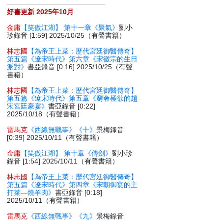
好書更新 2025年10月
金庸
【笑傲江湖】 第十一章《聚氣》
劉小
珍錄音 [1:59] 2025/10/25（有聲書籍）
林志國
【為帝王上菜：歷代宮廷御醫傳奇】
第五篇《遼宋時代》第六章《宋徽宗的生日
派對》
書亞錄音 [0:16] 2025/10/25（有聲
書籍）
林志國
【為帝王上菜：歷代宮廷御醫傳奇】
第五篇《遼宋時代》第五章《窮奢極欲的趙
宋宮廷豪宴》
書亞錄音 [0:22]
2025/10/18（有聲書籍）
雷馬克
《西線無戰事》《十》
景梅錄音
[0:39] 2025/10/11（有聲書籍）
金庸
【笑傲江湖】 第十章《傳劍》
劉小珍
錄音 [1:54] 2025/10/11（有聲書籍）
林志國
【為帝王上菜：歷代宮廷御醫傳奇】
第五篇《遼宋時代》第四章《宋朝御宴的主
打菜—燒羊肉》
書亞錄音 [0:18]
2025/10/11（有聲書籍）
雷馬克
《西線無戰事》《九》
景梅錄音