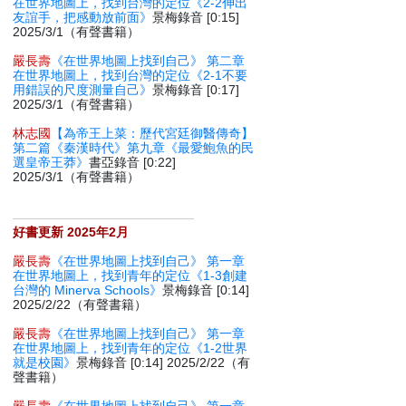
在世界地圖上，找到台灣的定位《2-2伸出
友誼手，把感動放前面》
景梅錄音 [0:15]
2025/3/1（有聲書籍）
嚴長壽
《在世界地圖上找到自己》 第二章
在世界地圖上，找到台灣的定位《2-1不要
用錯誤的尺度測量自己》
景梅錄音 [0:17]
2025/3/1（有聲書籍）
林志國
【為帝王上菜：歷代宮廷御醫傳奇】
第二篇《秦漢時代》第九章《最愛鮑魚的民
選皇帝王莽》
書亞錄音 [0:22]
2025/3/1（有聲書籍）
好書更新 2025年2月
嚴長壽
《在世界地圖上找到自己》 第一章
在世界地圖上，找到青年的定位《1-3創建
台灣的 Minerva Schools》
景梅錄音 [0:14]
2025/2/22（有聲書籍）
嚴長壽
《在世界地圖上找到自己》 第一章
在世界地圖上，找到青年的定位《1-2世界
就是校園》
景梅錄音 [0:14] 2025/2/22（有
聲書籍）