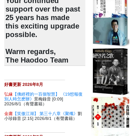
Your continued
support over the past
25 years has made
this exciting upgrade
possible.
Warm regards,
The Haodoo Team
好書更新 2026年8月
弘緣
【佛經裡的一百個智慧】 《19想報復
別人時怎麽辦》
景梅錄音 [0:09]
2026/8/1（有聲書籍）
金庸
【笑傲江湖】 第三十八章《聚殲》
劉
小珍錄音 [2:15] 2026/8/1（有聲書籍）