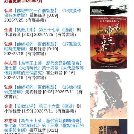
好書更新 2026年7月
弘緣
【佛經裡的一百個智慧】 《18貪婪作
祟時怎麽辦》
景梅錄音 [0:09]
2026/7/25（有聲書籍）
金庸
【笑傲江湖】 第三十七章《迫娶》
劉
小珍錄音 [2:02] 2026/7/25（有聲書籍）
弘緣
【佛經裡的一百個智慧】 《17嚴重失
眠時怎麽辦》
景梅錄音 [0:10]
2026/7/18（有聲書籍）
林志國
【為帝王上菜：歷代宮廷御醫傳奇】
第七篇《大清時代》第十四章《末代皇帝溥
儀對御膳的三個講究》
書亞錄音 [0:16]
2026/7/18（有聲書籍）
弘緣
【佛經裡的一百個智慧】 《16膽小懦
弱怎麽辦》
景梅錄音 [0:08] 2026/7/11（有
聲書籍）
金庸
【笑傲江湖】 第三十六章《傷逝》
劉
小珍錄音 [1:59] 2026/7/11（有聲書籍）
林志國
【為帝王上菜：歷代宮廷御醫傳奇】
第七篇《大清時代》第十三章《盤點清廷的
御廚與名餚》
書亞錄音 [0:21]