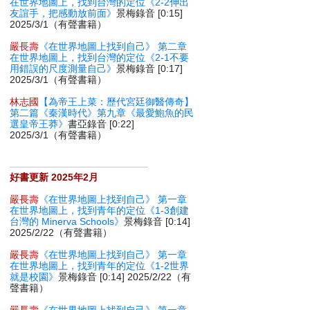
在世界地圖上，找到台灣的定位《2-2伸出
友誼手，把感動放前面》
景梅錄音 [0:15]
2025/3/1（有聲書籍）
嚴長壽
《在世界地圖上找到自己》 第二章
在世界地圖上，找到台灣的定位《2-1不要
用錯誤的尺度測量自己》
景梅錄音 [0:17]
2025/3/1（有聲書籍）
林志國
【為帝王上菜：歷代宮廷御醫傳奇】
第二篇《秦漢時代》第九章《最愛鮑魚的民
選皇帝王莽》
書亞錄音 [0:22]
2025/3/1（有聲書籍）
好書更新 2025年2月
嚴長壽
《在世界地圖上找到自己》 第一章
在世界地圖上，找到青年的定位《1-3創建
台灣的 Minerva Schools》
景梅錄音 [0:14]
2025/2/22（有聲書籍）
嚴長壽
《在世界地圖上找到自己》 第一章
在世界地圖上，找到青年的定位《1-2世界
就是校園》
景梅錄音 [0:14] 2025/2/22（有
聲書籍）