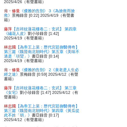
2025/4/26（有聲書籍）
肯・修曼
《優雅的告別》 3《為搶救而搶
救》
景梅錄音 [0:22] 2025/4/19（有聲書
籍）
藤萍
【吉祥紋蓮花樓卷二：玄武】 第四章
《繡花人皮》
劉小珍錄音 [1:42]
2025/4/19（有聲書籍）
林志國
【為帝王上菜：歷代宮廷御醫傳奇】
第三篇《魏晉南北朝時代》第五章《美味不
過是「項臠」》
書亞錄音 [0:14]
2025/4/19（有聲書籍）
肯・修曼
《優雅的告別》 2《衰老是人生必
經之途》
景梅錄音 [0:59] 2025/4/12（有聲
書籍）
藤萍
【吉祥紋蓮花樓卷二：玄武】 第三章
《女宅》
劉小珍錄音 [1:47] 2025/4/12（有
聲書籍）
林志國
【為帝王上菜：歷代宮廷御醫傳奇】
第三篇《魏晉南北朝時代》第四章《黃瓜從
此不姓「胡」》
書亞錄音 [0:17]
2025/4/12（有聲書籍）