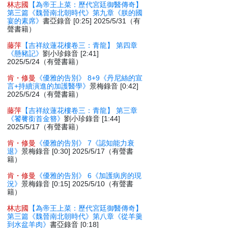
林志國
【為帝王上菜：歷代宮廷御醫傳奇】
第三篇《魏晉南北朝時代》第九章《朕的國
宴的素席》
書亞錄音 [0:25] 2025/5/31（有
聲書籍）
藤萍
【吉祥紋蓮花樓卷三：青龍】 第四章
《懸豬記》
劉小珍錄音 [2:41]
2025/5/24（有聲書籍）
肯・修曼
《優雅的告別》 8+9《丹尼絲的宣
言+持續演進的加護醫學》
景梅錄音 [0:42]
2025/5/24（有聲書籍）
藤萍
【吉祥紋蓮花樓卷三：青龍】 第三章
《饕餮銜首金簪》
劉小珍錄音 [1:44]
2025/5/17（有聲書籍）
肯・修曼
《優雅的告別》 7《認知能力衰
退》
景梅錄音 [0:30] 2025/5/17（有聲書
籍）
肯・修曼
《優雅的告別》 6《加護病房的現
況》
景梅錄音 [0:15] 2025/5/10（有聲書
籍）
林志國
【為帝王上菜：歷代宮廷御醫傳奇】
第三篇《魏晉南北朝時代》第八章《從羊羹
到水盆羊肉》
書亞錄音 [0:18]