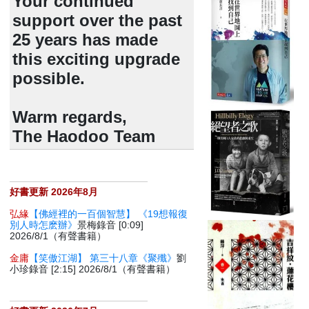
Your continued
support over the past
25 years has made
this exciting upgrade
possible.
Warm regards,
The Haodoo Team
好書更新 2026年8月
弘緣
【佛經裡的一百個智慧】 《19想報復
別人時怎麽辦》
景梅錄音 [0:09]
2026/8/1（有聲書籍）
金庸
【笑傲江湖】 第三十八章《聚殲》
劉
小珍錄音 [2:15] 2026/8/1（有聲書籍）