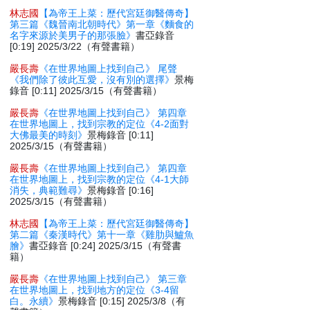
林志國
【為帝王上菜：歷代宮廷御醫傳奇】
第三篇《魏晉南北朝時代》第一章《麵食的
名字來源於美男子的那張臉》
書亞錄音
[0:19] 2025/3/22（有聲書籍）
嚴長壽
《在世界地圖上找到自己》 尾聲
《我們除了彼此互愛，沒有別的選擇》
景梅
錄音 [0:11] 2025/3/15（有聲書籍）
嚴長壽
《在世界地圖上找到自己》 第四章
在世界地圖上，找到宗教的定位《4-2面對
大佛最美的時刻》
景梅錄音 [0:11]
2025/3/15（有聲書籍）
嚴長壽
《在世界地圖上找到自己》 第四章
在世界地圖上，找到宗教的定位《4-1大師
消失，典範難尋》
景梅錄音 [0:16]
2025/3/15（有聲書籍）
林志國
【為帝王上菜：歷代宮廷御醫傳奇】
第二篇《秦漢時代》第十一章《雞肋與鱸魚
膾》
書亞錄音 [0:24] 2025/3/15（有聲書
籍）
嚴長壽
《在世界地圖上找到自己》 第三章
在世界地圖上，找到地方的定位《3-4留
白。永續》
景梅錄音 [0:15] 2025/3/8（有