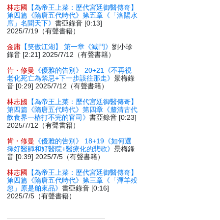
林志國
【為帝王上菜：歷代宮廷御醫傳奇】
第四篇《隋唐五代時代》第五章《「洛陽水
席」名聞天下》
書亞錄音 [0:13]
2025/7/19（有聲書籍）
金庸
【笑傲江湖】 第一章《滅門》
劉小珍
錄音 [2:21] 2025/7/12（有聲書籍）
肯・修曼
《優雅的告別》 20+21《不再視
老化死亡為禁忌+下一步該往那走》
景梅錄
音 [0:29] 2025/7/12（有聲書籍）
林志國
【為帝王上菜：歷代宮廷御醫傳奇】
第四篇《隋唐五代時代》第四章《釐清古代
飲食界一樁打不完的官司》
書亞錄音 [0:23]
2025/7/12（有聲書籍）
肯・修曼
《優雅的告別》 18+19《如何選
擇好醫師和好醫院+醫療化的悲歌》
景梅錄
音 [0:39] 2025/7/5（有聲書籍）
林志國
【為帝王上菜：歷代宮廷御醫傳奇】
第四篇《隋唐五代時代》第三章《「渾羊殁
忽」原是舶來品》
書亞錄音 [0:16]
2025/7/5（有聲書籍）