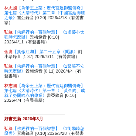
林志國
【為帝王上菜：歷代宮廷御醫傳奇】
第七篇《大清時代》第二章《中國宮廷御膳
之最》
書亞錄音 [0:20] 2026/4/18（有聲書
籍）
弘緣
【佛經裡的一百個智慧】 《3虛榮心太
強時怎麼辦》
景梅錄音 [0:10]
2026/4/11（有聲書籍）
金庸
【笑傲江湖】 第二十五章《聞訊》
劉
小珍錄音 [1:37] 2026/4/11（有聲書籍）
弘緣
【佛經裡的一百個智慧】 《2緊張不安
時怎麼辦》
景梅錄音 [0:11] 2026/4/4（有
聲書籍）
林志國
【為帝王上菜：歷代宮廷御醫傳奇】
第七篇《大清時代》第一章《「黃金肉」成
就了努爾哈赤的偉業》
書亞錄音 [0:16]
2026/4/4（有聲書籍）
好書更新 2026年3月
弘緣
【佛經裡的一百個智慧】 《1衝動時怎
麼辦》
景梅錄音 [0:10] 2026/3/28（有聲書