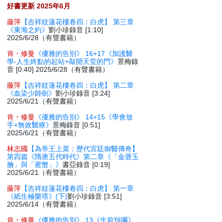
好書更新 2025年6月
藤萍
【吉祥紋蓮花樓卷四：白虎】 第三章
《東海之約》
劉小珍錄音 [1:10]
2025/6/28（有聲書籍）
肯・修曼
《優雅的告別》 16+17《加護醫
學-人生終點的起站+敲開天堂的門》
景梅錄
音 [0:40] 2025/6/28（有聲書籍）
藤萍
【吉祥紋蓮花樓卷四：白虎】 第二章
《血染少師劍》
劉小珍錄音 [3:24]
2025/6/21（有聲書籍）
肯・修曼
《優雅的告別》 14+15《學會放
手+無效醫療》
景梅錄音 [0:51]
2025/6/21（有聲書籍）
林志國
【為帝王上菜：歷代宮廷御醫傳奇】
第四篇《隋唐五代時代》第二章《「金虀玉
膾」與「蜜蟹」》
書亞錄音 [0:19]
2025/6/21（有聲書籍）
藤萍
【吉祥紋蓮花樓卷四：白虎】 第一章
《紙生極樂塔》(下)
劉小珍錄音 [3:51]
2025/6/14（有聲書籍）
肯・修曼
《優雅的告別》 13《生前預囑》