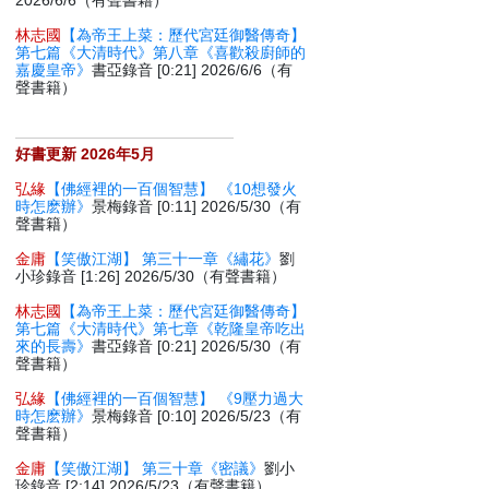
2026/6/6（有聲書籍）
林志國
【為帝王上菜：歷代宮廷御醫傳奇】
第七篇《大清時代》第八章《喜歡殺廚師的
嘉慶皇帝》
書亞錄音 [0:21] 2026/6/6（有
聲書籍）
好書更新 2026年5月
弘緣
【佛經裡的一百個智慧】 《10想發火
時怎麽辦》
景梅錄音 [0:11] 2026/5/30（有
聲書籍）
金庸
【笑傲江湖】 第三十一章《繡花》
劉
小珍錄音 [1:26] 2026/5/30（有聲書籍）
林志國
【為帝王上菜：歷代宮廷御醫傳奇】
第七篇《大清時代》第七章《乾隆皇帝吃出
來的長壽》
書亞錄音 [0:21] 2026/5/30（有
聲書籍）
弘緣
【佛經裡的一百個智慧】 《9壓力過大
時怎麽辦》
景梅錄音 [0:10] 2026/5/23（有
聲書籍）
金庸
【笑傲江湖】 第三十章《密議》
劉小
珍錄音 [2:14] 2026/5/23（有聲書籍）