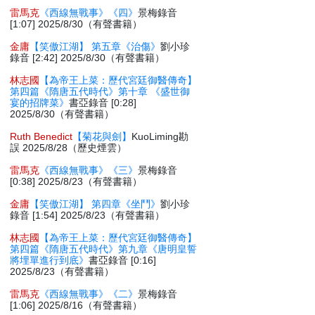
雷馬克
《西線無戰事》《四》
景梅錄音
[1:07] 2025/8/30（有聲書籍）
金庸
【笑傲江湖】 第五章《治傷》
劉小珍
錄音 [2:42] 2025/8/30（有聲書籍）
林志國
【為帝王上菜：歷代宮廷御醫傳奇】
第四篇《隋唐五代時代》第十章 《盛世御
宴的招牌菜》
書亞錄音 [0:28]
2025/8/30（有聲書籍）
Ruth Benedict
【菊花與劍】
KuoLiming勘
誤 2025/8/28（歷史煙雲）
雷馬克
《西線無戰事》《三》
景梅錄音
[0:38] 2025/8/23（有聲書籍）
金庸
【笑傲江湖】 第四章《坐鬥》
劉小珍
錄音 [1:54] 2025/8/23（有聲書籍）
林志國
【為帝王上菜：歷代宮廷御醫傳奇】
第四篇《隋唐五代時代》第九章《唐明皇誓
將埋單進行到底》
書亞錄音 [0:16]
2025/8/23（有聲書籍）
雷馬克
《西線無戰事》《二》
景梅錄音
[1:06] 2025/8/16（有聲書籍）