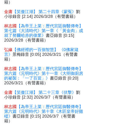
籍）
金庸
【笑傲江湖】 第二十四章《蒙冤》
劉
小珍錄音 [2:14] 2026/3/28（有聲書籍）
林志國
【為帝王上菜：歷代宮廷御醫傳奇】
第七篇《大清時代》第一章《「黃金肉」成
就了努爾哈赤的偉業》
書亞錄音 [0:15]
2026/3/28（有聲書籍）
弘緣
【佛經裡的一百個智慧】 《0佛家箴
言》
景梅錄音 [0:05] 2026/3/21（有聲書
籍）
林志國
【為帝王上菜：歷代宮廷御醫傳奇】
第六篇《元明時代》第十一章《大明御廚房
的祕製：「一了百當」》
書亞錄音 [0:20]
2026/3/21（有聲書籍）
金庸
【笑傲江湖】 第二十三章《伏擊》
劉
小珍錄音 [2:32] 2026/3/7（有聲書籍）
林志國
【為帝王上菜：歷代宮廷御醫傳奇】
第六篇《元明時代》第十章《木匠皇帝好雞
樅》
書亞錄音 [0:15] 2026/3/7（有聲書
籍）