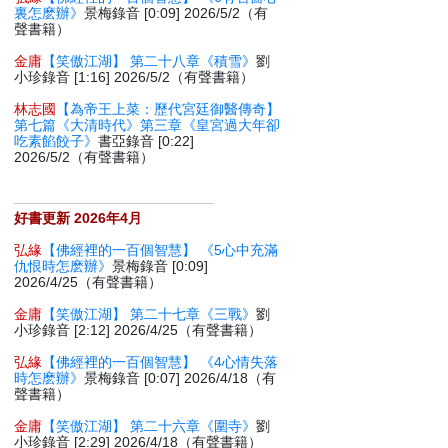
裏怎麽辦》
景梅錄音 [0:09] 2026/5/2（有
聲書籍）
金庸
【笑傲江湖】 第二十八章《積雪》
劉
小珍錄音 [1:16] 2026/5/2（有聲書籍）
林志國
【為帝王上菜：歷代宮廷御醫傳奇】
第七篇《大清時代》第三章《皇宮過大年卻
吃素餡餃子》
書亞錄音 [0:22]
2026/5/2（有聲書籍）
好書更新 2026年4月
弘緣
【佛經裡的一百個智慧】 《5心中充滿
仇恨時怎麽辦》
景梅錄音 [0:09]
2026/4/25（有聲書籍）
金庸
【笑傲江湖】 第二十七章《三戰》
劉
小珍錄音 [2:12] 2026/4/25（有聲書籍）
弘緣
【佛經裡的一百個智慧】 《4心情失落
時怎麽辦》
景梅錄音 [0:07] 2026/4/18（有
聲書籍）
金庸
【笑傲江湖】 第二十六章《圍寺》
劉
小珍錄音 [2:29] 2026/4/18（有聲書籍）