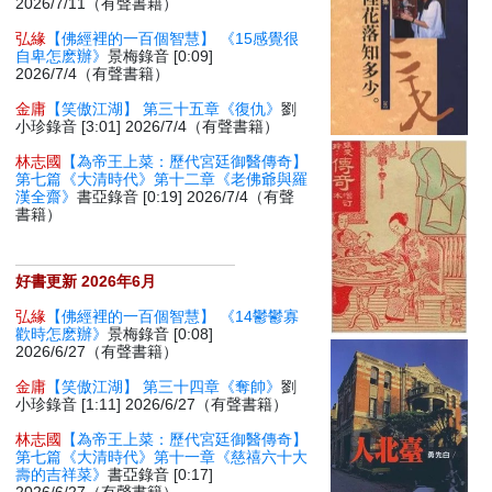
2026/7/11（有聲書籍）
弘緣
【佛經裡的一百個智慧】 《15感覺很
自卑怎麽辦》
景梅錄音 [0:09]
2026/7/4（有聲書籍）
金庸
【笑傲江湖】 第三十五章《復仇》
劉
小珍錄音 [3:01] 2026/7/4（有聲書籍）
林志國
【為帝王上菜：歷代宮廷御醫傳奇】
第七篇《大清時代》第十二章《老佛爺與羅
漢全齋》
書亞錄音 [0:19] 2026/7/4（有聲
書籍）
好書更新 2026年6月
弘緣
【佛經裡的一百個智慧】 《14鬱鬱寡
歡時怎麽辦》
景梅錄音 [0:08]
2026/6/27（有聲書籍）
金庸
【笑傲江湖】 第三十四章《奪帥》
劉
小珍錄音 [1:11] 2026/6/27（有聲書籍）
林志國
【為帝王上菜：歷代宮廷御醫傳奇】
第七篇《大清時代》第十一章《慈禧六十大
壽的吉祥菜》
書亞錄音 [0:17]