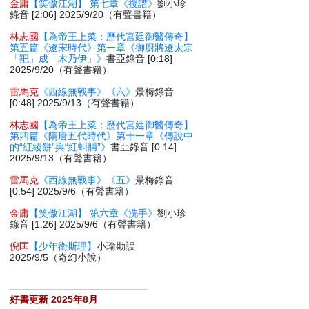
金庸
【笑傲江湖】 第七章《授譜》
劉小珍
錄音 [2:06] 2025/9/20（有聲書籍）
林志國
【為帝王上菜：歷代宮廷御醫傳奇】
第五篇《遼宋時代》第一章《御廚將遼太宗
「羓」成「木乃伊」》
書亞錄音 [0:18]
2025/9/20（有聲書籍）
雷馬克
《西線無戰事》《六》
景梅錄音
[0:48] 2025/9/13（有聲書籍）
林志國
【為帝王上菜：歷代宮廷御醫傳奇】
第四篇《隋唐五代時代》第十一章《傳說中
的“紅綾餅”與“紅虯脯”》
書亞錄音 [0:14]
2025/9/13（有聲書籍）
雷馬克
《西線無戰事》《五》
景梅錄音
[0:54] 2025/9/6（有聲書籍）
金庸
【笑傲江湖】 第六章《洗手》
劉小珍
錄音 [1:26] 2025/9/6（有聲書籍）
倪匡
【少年衛斯理】
小瑜勘誤
2025/9/5（奇幻小說）
好書更新 2025年8月