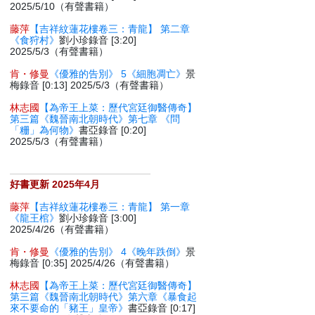
2025/5/10（有聲書籍）
藤萍
【吉祥紋蓮花樓卷三：青龍】 第二章
《食狩村》
劉小珍錄音 [3:20]
2025/5/3（有聲書籍）
肯・修曼
《優雅的告別》 5《細胞凋亡》
景
梅錄音 [0:13] 2025/5/3（有聲書籍）
林志國
【為帝王上菜：歷代宮廷御醫傳奇】
第三篇《魏晉南北朝時代》第七章 《問
「粣」為何物》
書亞錄音 [0:20]
2025/5/3（有聲書籍）
好書更新 2025年4月
藤萍
【吉祥紋蓮花樓卷三：青龍】 第一章
《龍王棺》
劉小珍錄音 [3:00]
2025/4/26（有聲書籍）
肯・修曼
《優雅的告別》 4《晚年跌倒》
景
梅錄音 [0:35] 2025/4/26（有聲書籍）
林志國
【為帝王上菜：歷代宮廷御醫傳奇】
第三篇《魏晉南北朝時代》第六章《暴食起
來不要命的「豬王」皇帝》
書亞錄音 [0:17]