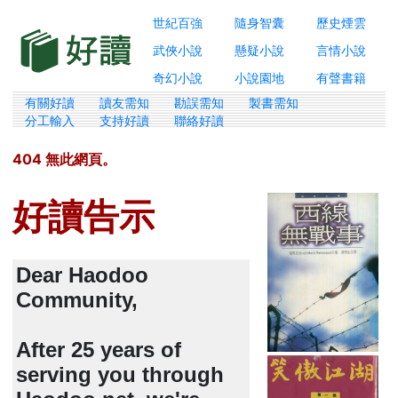
世紀百強
隨身智囊
歷史煙雲
武俠小說
懸疑小說
言情小說
奇幻小說
小說園地
有聲書籍
有關好讀
讀友需知
勘誤需知
製書需知
分工輸入
支持好讀
聯絡好讀
404 無此網頁。
好讀告示
Dear Haodoo
Community,
After 25 years of
serving you through