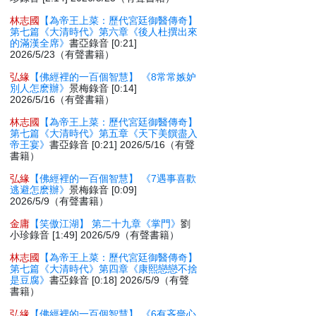
林志國
【為帝王上菜：歷代宮廷御醫傳奇】
第七篇《大清時代》第六章《後人杜撰出來
的滿漢全席》
書亞錄音 [0:21]
2026/5/23（有聲書籍）
弘緣
【佛經裡的一百個智慧】 《8常常嫉妒
別人怎麽辦》
景梅錄音 [0:14]
2026/5/16（有聲書籍）
林志國
【為帝王上菜：歷代宮廷御醫傳奇】
第七篇《大清時代》第五章《天下美饌盡入
帝王宴》
書亞錄音 [0:21] 2026/5/16（有聲
書籍）
弘緣
【佛經裡的一百個智慧】 《7遇事喜歡
逃避怎麽辦》
景梅錄音 [0:09]
2026/5/9（有聲書籍）
金庸
【笑傲江湖】 第二十九章《掌門》
劉
小珍錄音 [1:49] 2026/5/9（有聲書籍）
林志國
【為帝王上菜：歷代宮廷御醫傳奇】
第七篇《大清時代》第四章《康熙戀戀不捨
是豆腐》
書亞錄音 [0:18] 2026/5/9（有聲
書籍）
弘緣
【佛經裡的一百個智慧】 《6有吝嗇心