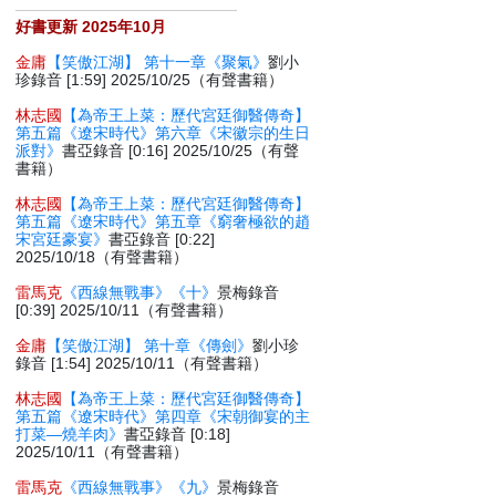
好書更新 2025年10月
金庸
【笑傲江湖】 第十一章《聚氣》
劉小
珍錄音 [1:59] 2025/10/25（有聲書籍）
林志國
【為帝王上菜：歷代宮廷御醫傳奇】
第五篇《遼宋時代》第六章《宋徽宗的生日
派對》
書亞錄音 [0:16] 2025/10/25（有聲
書籍）
林志國
【為帝王上菜：歷代宮廷御醫傳奇】
第五篇《遼宋時代》第五章《窮奢極欲的趙
宋宮廷豪宴》
書亞錄音 [0:22]
2025/10/18（有聲書籍）
雷馬克
《西線無戰事》《十》
景梅錄音
[0:39] 2025/10/11（有聲書籍）
金庸
【笑傲江湖】 第十章《傳劍》
劉小珍
錄音 [1:54] 2025/10/11（有聲書籍）
林志國
【為帝王上菜：歷代宮廷御醫傳奇】
第五篇《遼宋時代》第四章《宋朝御宴的主
打菜—燒羊肉》
書亞錄音 [0:18]
2025/10/11（有聲書籍）
雷馬克
《西線無戰事》《九》
景梅錄音