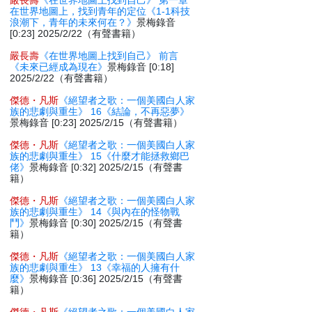
嚴長壽
《在世界地圖上找到自己》 第一章
在世界地圖上，找到青年的定位《1-1科技
浪潮下，青年的未來何在？》
景梅錄音
[0:23] 2025/2/22（有聲書籍）
嚴長壽
《在世界地圖上找到自己》 前言
《未來已經成為現在》
景梅錄音 [0:18]
2025/2/22（有聲書籍）
傑德・凡斯
《絕望者之歌：一個美國白人家
族的悲劇與重生》 16《結論，不再惡夢》
景梅錄音 [0:23] 2025/2/15（有聲書籍）
傑德・凡斯
《絕望者之歌：一個美國白人家
族的悲劇與重生》 15《什麼才能拯救鄉巴
佬》
景梅錄音 [0:32] 2025/2/15（有聲書
籍）
傑德・凡斯
《絕望者之歌：一個美國白人家
族的悲劇與重生》 14《與內在的怪物戰
鬥》
景梅錄音 [0:30] 2025/2/15（有聲書
籍）
傑德・凡斯
《絕望者之歌：一個美國白人家
族的悲劇與重生》 13《幸福的人擁有什
麼》
景梅錄音 [0:36] 2025/2/15（有聲書
籍）