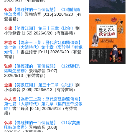
2026/6/27（有聲書籍）
弘緣
【佛經裡的一百個智慧】 《13懶惰隨
性怎麽辦》
景梅錄音 [0:15] 2026/6/20（有
聲書籍）
金庸
【笑傲江湖】 第三十三章《比劍》
劉
小珍錄音 [1:52] 2026/6/20（有聲書籍）
林志國
【為帝王上菜：歷代宮廷御醫傳奇】
第七篇《大清時代》第十章《奕詝與「嫦娥
知情」》
書亞錄音 [0:11] 2026/6/20（有聲
書籍）
弘緣
【佛經裡的一百個智慧】 《12感到恐
懼時怎麽辦》
景梅錄音 [0:07]
2026/6/13（有聲書籍）
金庸
【笑傲江湖】 第三十二章《拚派》
劉
小珍錄音 [2:09] 2026/6/13（有聲書籍）
林志國
【為帝王上菜：歷代宮廷御醫傳奇】
第七篇《大清時代》第九章《摳門皇帝沒飯
吃》
書亞錄音 [0:18] 2026/6/13（有聲書
籍）
弘緣
【佛經裡的一百個智慧】 《11寂寞無
聊時怎麽辦》
景梅錄音 [0:08]