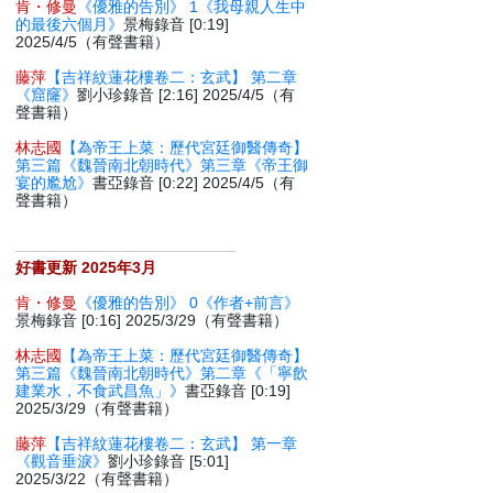
肯・修曼
《優雅的告別》 1《我母親人生中
的最後六個月》
景梅錄音 [0:19]
2025/4/5（有聲書籍）
藤萍
【吉祥紋蓮花樓卷二：玄武】 第二章
《窟窿》
劉小珍錄音 [2:16] 2025/4/5（有
聲書籍）
林志國
【為帝王上菜：歷代宮廷御醫傳奇】
第三篇《魏晉南北朝時代》第三章《帝王御
宴的尷尬》
書亞錄音 [0:22] 2025/4/5（有
聲書籍）
好書更新 2025年3月
肯・修曼
《優雅的告別》 0《作者+前言》
景梅錄音 [0:16] 2025/3/29（有聲書籍）
林志國
【為帝王上菜：歷代宮廷御醫傳奇】
第三篇《魏晉南北朝時代》第二章《「寧飲
建業水，不食武昌魚」》
書亞錄音 [0:19]
2025/3/29（有聲書籍）
藤萍
【吉祥紋蓮花樓卷二：玄武】 第一章
《觀音垂淚》
劉小珍錄音 [5:01]
2025/3/22（有聲書籍）