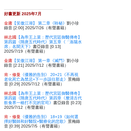
好書更新 2025年7月
金庸
【笑傲江湖】 第二章《聆秘》
劉小珍
錄音 [2:00] 2025/7/26（有聲書籍）
林志國
【為帝王上菜：歷代宮廷御醫傳奇】
第四篇《隋唐五代時代》第五章《「洛陽水
席」名聞天下》
書亞錄音 [0:13]
2025/7/19（有聲書籍）
金庸
【笑傲江湖】 第一章《滅門》
劉小珍
錄音 [2:21] 2025/7/12（有聲書籍）
肯・修曼
《優雅的告別》 20+21《不再視
老化死亡為禁忌+下一步該往那走》
景梅錄
音 [0:29] 2025/7/12（有聲書籍）
林志國
【為帝王上菜：歷代宮廷御醫傳奇】
第四篇《隋唐五代時代》第四章《釐清古代
飲食界一樁打不完的官司》
書亞錄音 [0:23]
2025/7/12（有聲書籍）
肯・修曼
《優雅的告別》 18+19《如何選
擇好醫師和好醫院+醫療化的悲歌》
景梅錄
音 [0:39] 2025/7/5（有聲書籍）