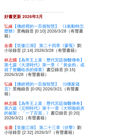
好書更新 2026年3月
弘緣
【佛經裡的一百個智慧】 《1衝動時怎
麼辦》
景梅錄音 [0:10] 2026/3/28（有聲書
籍）
金庸
【笑傲江湖】 第二十四章《蒙冤》
劉
小珍錄音 [2:14] 2026/3/28（有聲書籍）
林志國
【為帝王上菜：歷代宮廷御醫傳奇】
第七篇《大清時代》第一章《「黃金肉」成
就了努爾哈赤的偉業》
書亞錄音 [0:15]
2026/3/28（有聲書籍）
弘緣
【佛經裡的一百個智慧】 《0佛家箴
言》
景梅錄音 [0:05] 2026/3/21（有聲書
籍）
林志國
【為帝王上菜：歷代宮廷御醫傳奇】
第六篇《元明時代》第十一章《大明御廚房
的祕製：「一了百當」》
書亞錄音 [0:20]
2026/3/21（有聲書籍）
金庸
【笑傲江湖】 第二十三章《伏擊》
劉
小珍錄音 [2:32] 2026/3/7（有聲書籍）