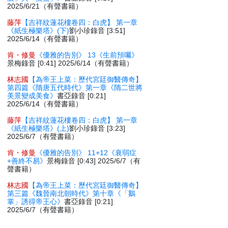
2025/6/21（有聲書籍）
藤萍
【吉祥紋蓮花樓卷四：白虎】 第一章
《紙生極樂塔》(下)
劉小珍錄音 [3:51]
2025/6/14（有聲書籍）
肯・修曼
《優雅的告別》 13《生前預囑》
景梅錄音 [0:41] 2025/6/14（有聲書籍）
林志國
【為帝王上菜：歷代宮廷御醫傳奇】
第四篇《隋唐五代時代》第一章《隋二世將
美景變成美食》
書亞錄音 [0:21]
2025/6/14（有聲書籍）
藤萍
【吉祥紋蓮花樓卷四：白虎】 第一章
《紙生極樂塔》(上)
劉小珍錄音 [3:23]
2025/6/7（有聲書籍）
肯・修曼
《優雅的告別》 11+12《衰弱症
+善終不易》
景梅錄音 [0:43] 2025/6/7（有
聲書籍）
林志國
【為帝王上菜：歷代宮廷御醫傳奇】
第三篇《魏晉南北朝時代》第十章《「鵝
掌」誘得帝王心》
書亞錄音 [0:21]
2025/6/7（有聲書籍）