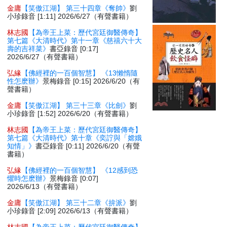
金庸
【笑傲江湖】 第三十四章《奪帥》
劉
小珍錄音 [1:11] 2026/6/27（有聲書籍）
林志國
【為帝王上菜：歷代宮廷御醫傳奇】
第七篇《大清時代》第十一章《慈禧六十大
壽的吉祥菜》
書亞錄音 [0:17]
2026/6/27（有聲書籍）
弘緣
【佛經裡的一百個智慧】 《13懶惰隨
性怎麽辦》
景梅錄音 [0:15] 2026/6/20（有
聲書籍）
金庸
【笑傲江湖】 第三十三章《比劍》
劉
小珍錄音 [1:52] 2026/6/20（有聲書籍）
林志國
【為帝王上菜：歷代宮廷御醫傳奇】
第七篇《大清時代》第十章《奕詝與「嫦娥
知情」》
書亞錄音 [0:11] 2026/6/20（有聲
書籍）
弘緣
【佛經裡的一百個智慧】 《12感到恐
懼時怎麽辦》
景梅錄音 [0:07]
2026/6/13（有聲書籍）
金庸
【笑傲江湖】 第三十二章《拚派》
劉
小珍錄音 [2:09] 2026/6/13（有聲書籍）