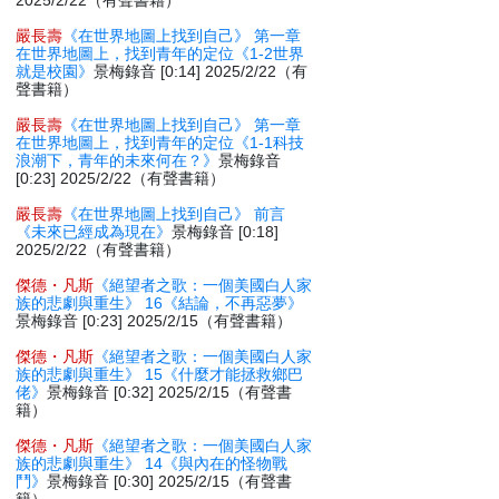
2025/2/22（有聲書籍）
嚴長壽
《在世界地圖上找到自己》 第一章
在世界地圖上，找到青年的定位《1-2世界
就是校園》
景梅錄音 [0:14] 2025/2/22（有
聲書籍）
嚴長壽
《在世界地圖上找到自己》 第一章
在世界地圖上，找到青年的定位《1-1科技
浪潮下，青年的未來何在？》
景梅錄音
[0:23] 2025/2/22（有聲書籍）
嚴長壽
《在世界地圖上找到自己》 前言
《未來已經成為現在》
景梅錄音 [0:18]
2025/2/22（有聲書籍）
傑德・凡斯
《絕望者之歌：一個美國白人家
族的悲劇與重生》 16《結論，不再惡夢》
景梅錄音 [0:23] 2025/2/15（有聲書籍）
傑德・凡斯
《絕望者之歌：一個美國白人家
族的悲劇與重生》 15《什麼才能拯救鄉巴
佬》
景梅錄音 [0:32] 2025/2/15（有聲書
籍）
傑德・凡斯
《絕望者之歌：一個美國白人家
族的悲劇與重生》 14《與內在的怪物戰
鬥》
景梅錄音 [0:30] 2025/2/15（有聲書