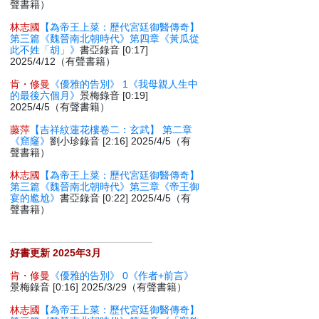
聲書籍）
林志國
【為帝王上菜：歷代宮廷御醫傳奇】
第三篇《魏晉南北朝時代》第四章《黃瓜從
此不姓「胡」》
書亞錄音 [0:17]
2025/4/12（有聲書籍）
肯・修曼
《優雅的告別》 1《我母親人生中
的最後六個月》
景梅錄音 [0:19]
2025/4/5（有聲書籍）
藤萍
【吉祥紋蓮花樓卷二：玄武】 第二章
《窟窿》
劉小珍錄音 [2:16] 2025/4/5（有
聲書籍）
林志國
【為帝王上菜：歷代宮廷御醫傳奇】
第三篇《魏晉南北朝時代》第三章《帝王御
宴的尷尬》
書亞錄音 [0:22] 2025/4/5（有
聲書籍）
好書更新 2025年3月
肯・修曼
《優雅的告別》 0《作者+前言》
景梅錄音 [0:16] 2025/3/29（有聲書籍）
林志國
【為帝王上菜：歷代宮廷御醫傳奇】