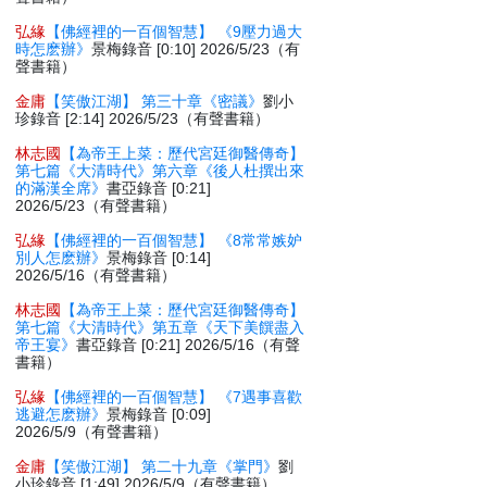
弘緣
【佛經裡的一百個智慧】 《9壓力過大
時怎麽辦》
景梅錄音 [0:10] 2026/5/23（有
聲書籍）
金庸
【笑傲江湖】 第三十章《密議》
劉小
珍錄音 [2:14] 2026/5/23（有聲書籍）
林志國
【為帝王上菜：歷代宮廷御醫傳奇】
第七篇《大清時代》第六章《後人杜撰出來
的滿漢全席》
書亞錄音 [0:21]
2026/5/23（有聲書籍）
弘緣
【佛經裡的一百個智慧】 《8常常嫉妒
別人怎麽辦》
景梅錄音 [0:14]
2026/5/16（有聲書籍）
林志國
【為帝王上菜：歷代宮廷御醫傳奇】
第七篇《大清時代》第五章《天下美饌盡入
帝王宴》
書亞錄音 [0:21] 2026/5/16（有聲
書籍）
弘緣
【佛經裡的一百個智慧】 《7遇事喜歡
逃避怎麽辦》
景梅錄音 [0:09]
2026/5/9（有聲書籍）
金庸
【笑傲江湖】 第二十九章《掌門》
劉
小珍錄音 [1:49] 2026/5/9（有聲書籍）