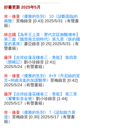
好書更新 2025年5月
肯・修曼
《優雅的告別》 10《診斷面臨的
兩難》
景梅錄音 [0:43] 2025/5/31（有聲書
籍）
林志國
【為帝王上菜：歷代宮廷御醫傳奇】
第三篇《魏晉南北朝時代》第九章《朕的國
宴的素席》
書亞錄音 [0:25] 2025/5/31（有
聲書籍）
藤萍
【吉祥紋蓮花樓卷三：青龍】 第四章
《懸豬記》
劉小珍錄音 [2:41]
2025/5/24（有聲書籍）
肯・修曼
《優雅的告別》 8+9《丹尼絲的宣
言+持續演進的加護醫學》
景梅錄音 [0:42]
2025/5/24（有聲書籍）
藤萍
【吉祥紋蓮花樓卷三：青龍】 第三章
《饕餮銜首金簪》
劉小珍錄音 [1:44]
2025/5/17（有聲書籍）
肯・修曼
《優雅的告別》 7《認知能力衰
退》
景梅錄音 [0:30] 2025/5/17（有聲書
籍）