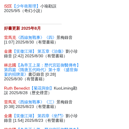
倪匡
【少年衛斯理】
小瑜勘誤
2025/9/5（奇幻小說）
好書更新 2025年8月
雷馬克
《西線無戰事》《四》
景梅錄音
[1:07] 2025/8/30（有聲書籍）
金庸
【笑傲江湖】 第五章《治傷》
劉小珍
錄音 [2:42] 2025/8/30（有聲書籍）
林志國
【為帝王上菜：歷代宮廷御醫傳奇】
第四篇《隋唐五代時代》第十章 《盛世御
宴的招牌菜》
書亞錄音 [0:28]
2025/8/30（有聲書籍）
Ruth Benedict
【菊花與劍】
KuoLiming勘
誤 2025/8/28（歷史煙雲）
雷馬克
《西線無戰事》《三》
景梅錄音
[0:38] 2025/8/23（有聲書籍）
金庸
【笑傲江湖】 第四章《坐鬥》
劉小珍
錄音 [1:54] 2025/8/23（有聲書籍）