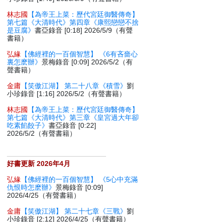
林志國
【為帝王上菜：歷代宮廷御醫傳奇】
第七篇《大清時代》第四章《康熙戀戀不捨
是豆腐》
書亞錄音 [0:18] 2026/5/9（有聲
書籍）
弘緣
【佛經裡的一百個智慧】 《6有吝嗇心
裏怎麽辦》
景梅錄音 [0:09] 2026/5/2（有
聲書籍）
金庸
【笑傲江湖】 第二十八章《積雪》
劉
小珍錄音 [1:16] 2026/5/2（有聲書籍）
林志國
【為帝王上菜：歷代宮廷御醫傳奇】
第七篇《大清時代》第三章《皇宮過大年卻
吃素餡餃子》
書亞錄音 [0:22]
2026/5/2（有聲書籍）
好書更新 2026年4月
弘緣
【佛經裡的一百個智慧】 《5心中充滿
仇恨時怎麽辦》
景梅錄音 [0:09]
2026/4/25（有聲書籍）
金庸
【笑傲江湖】 第二十七章《三戰》
劉
小珍錄音 [2:12] 2026/4/25（有聲書籍）