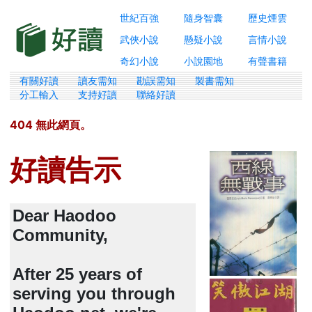
世紀百強
隨身智囊
歷史煙雲
武俠小說
懸疑小說
言情小說
奇幻小說
小說園地
有聲書籍
有關好讀
讀友需知
勘誤需知
製書需知
分工輸入
支持好讀
聯絡好讀
404 無此網頁。
好讀告示
Dear Haodoo
Community,
After 25 years of
serving you through