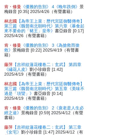
肯・修曼
《優雅的告別》 4《晚年跌倒》
景
梅錄音 [0:35] 2025/4/26（有聲書籍）
林志國
【為帝王上菜：歷代宮廷御醫傳奇】
第三篇《魏晉南北朝時代》第六章《暴食起
來不要命的「豬王」皇帝》
書亞錄音 [0:17]
2025/4/26（有聲書籍）
肯・修曼
《優雅的告別》 3《為搶救而搶
救》
景梅錄音 [0:22] 2025/4/19（有聲書
籍）
藤萍
【吉祥紋蓮花樓卷二：玄武】 第四章
《繡花人皮》
劉小珍錄音 [1:42]
2025/4/19（有聲書籍）
林志國
【為帝王上菜：歷代宮廷御醫傳奇】
第三篇《魏晉南北朝時代》第五章《美味不
過是「項臠」》
書亞錄音 [0:14]
2025/4/19（有聲書籍）
肯・修曼
《優雅的告別》 2《衰老是人生必
經之途》
景梅錄音 [0:59] 2025/4/12（有聲
書籍）
藤萍
【吉祥紋蓮花樓卷二：玄武】 第三章
《女宅》
劉小珍錄音 [1:47] 2025/4/12（有