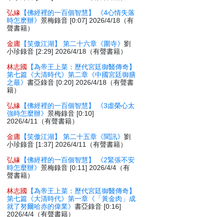
弘緣
【佛經裡的一百個智慧】 《4心情失落
時怎麽辦》
景梅錄音 [0:07] 2026/4/18（有
聲書籍）
金庸
【笑傲江湖】 第二十六章《圍寺》
劉
小珍錄音 [2:29] 2026/4/18（有聲書籍）
林志國
【為帝王上菜：歷代宮廷御醫傳奇】
第七篇《大清時代》第二章《中國宮廷御膳
之最》
書亞錄音 [0:20] 2026/4/18（有聲書
籍）
弘緣
【佛經裡的一百個智慧】 《3虛榮心太
強時怎麼辦》
景梅錄音 [0:10]
2026/4/11（有聲書籍）
金庸
【笑傲江湖】 第二十五章《聞訊》
劉
小珍錄音 [1:37] 2026/4/11（有聲書籍）
弘緣
【佛經裡的一百個智慧】 《2緊張不安
時怎麼辦》
景梅錄音 [0:11] 2026/4/4（有
聲書籍）
林志國
【為帝王上菜：歷代宮廷御醫傳奇】
第七篇《大清時代》第一章《「黃金肉」成
就了努爾哈赤的偉業》
書亞錄音 [0:16]
2026/4/4（有聲書籍）