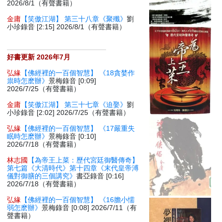
2026/8/1（有聲書籍）
金庸
【笑傲江湖】 第三十八章《聚殲》
劉
小珍錄音 [2:15] 2026/8/1（有聲書籍）
好書更新 2026年7月
弘緣
【佛經裡的一百個智慧】 《18貪婪作
祟時怎麽辦》
景梅錄音 [0:09]
2026/7/25（有聲書籍）
金庸
【笑傲江湖】 第三十七章《迫娶》
劉
小珍錄音 [2:02] 2026/7/25（有聲書籍）
弘緣
【佛經裡的一百個智慧】 《17嚴重失
眠時怎麽辦》
景梅錄音 [0:10]
2026/7/18（有聲書籍）
林志國
【為帝王上菜：歷代宮廷御醫傳奇】
第七篇《大清時代》第十四章《末代皇帝溥
儀對御膳的三個講究》
書亞錄音 [0:16]
2026/7/18（有聲書籍）
弘緣
【佛經裡的一百個智慧】 《16膽小懦
弱怎麽辦》
景梅錄音 [0:08] 2026/7/11（有
聲書籍）