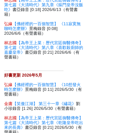
林志國
【為帝王上菜：歷代宮廷御醫傳奇】
第七篇《大清時代》第九章《摳門皇帝沒飯
吃》
書亞錄音 [0:18] 2026/6/13（有聲書
籍）
弘緣
【佛經裡的一百個智慧】 《11寂寞無
聊時怎麽辦》
景梅錄音 [0:08]
2026/6/6（有聲書籍）
林志國
【為帝王上菜：歷代宮廷御醫傳奇】
第七篇《大清時代》第八章《喜歡殺廚師的
嘉慶皇帝》
書亞錄音 [0:21] 2026/6/6（有
聲書籍）
好書更新 2026年5月
弘緣
【佛經裡的一百個智慧】 《10想發火
時怎麽辦》
景梅錄音 [0:11] 2026/5/30（有
聲書籍）
金庸
【笑傲江湖】 第三十一章《繡花》
劉
小珍錄音 [1:26] 2026/5/30（有聲書籍）
林志國
【為帝王上菜：歷代宮廷御醫傳奇】
第七篇《大清時代》第七章《乾隆皇帝吃出
來的長壽》
書亞錄音 [0:21] 2026/5/30（有
聲書籍）