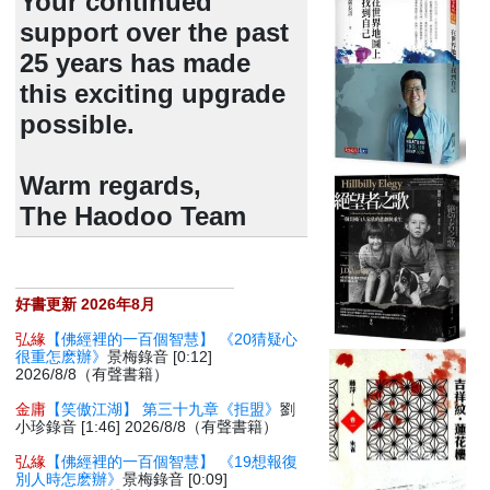
Your continued
support over the past
25 years has made
this exciting upgrade
possible.
Warm regards,
The Haodoo Team
好書更新 2026年8月
弘緣
【佛經裡的一百個智慧】 《20猜疑心
很重怎麽辦》
景梅錄音 [0:12]
2026/8/8（有聲書籍）
金庸
【笑傲江湖】 第三十九章《拒盟》
劉
小珍錄音 [1:46] 2026/8/8（有聲書籍）
弘緣
【佛經裡的一百個智慧】 《19想報復
別人時怎麽辦》
景梅錄音 [0:09]