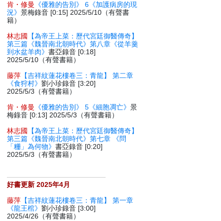
肯・修曼
《優雅的告別》 6《加護病房的現
況》
景梅錄音 [0:15] 2025/5/10（有聲書
籍）
林志國
【為帝王上菜：歷代宮廷御醫傳奇】
第三篇《魏晉南北朝時代》第八章《從羊羹
到水盆羊肉》
書亞錄音 [0:18]
2025/5/10（有聲書籍）
藤萍
【吉祥紋蓮花樓卷三：青龍】 第二章
《食狩村》
劉小珍錄音 [3:20]
2025/5/3（有聲書籍）
肯・修曼
《優雅的告別》 5《細胞凋亡》
景
梅錄音 [0:13] 2025/5/3（有聲書籍）
林志國
【為帝王上菜：歷代宮廷御醫傳奇】
第三篇《魏晉南北朝時代》第七章 《問
「粣」為何物》
書亞錄音 [0:20]
2025/5/3（有聲書籍）
好書更新 2025年4月
藤萍
【吉祥紋蓮花樓卷三：青龍】 第一章
《龍王棺》
劉小珍錄音 [3:00]
2025/4/26（有聲書籍）