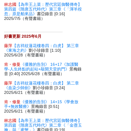
林志國
【為帝王上菜：歷代宮廷御醫傳奇】
第四篇《隋唐五代時代》第三章《「渾羊殁
忽」原是舶來品》
書亞錄音 [0:16]
2025/7/5（有聲書籍）
好書更新 2025年6月
藤萍
【吉祥紋蓮花樓卷四：白虎】 第三章
《東海之約》
劉小珍錄音 [1:10]
2025/6/28（有聲書籍）
肯・修曼
《優雅的告別》 16+17《加護醫
學-人生終點的起站+敲開天堂的門》
景梅錄
音 [0:40] 2025/6/28（有聲書籍）
藤萍
【吉祥紋蓮花樓卷四：白虎】 第二章
《血染少師劍》
劉小珍錄音 [3:24]
2025/6/21（有聲書籍）
肯・修曼
《優雅的告別》 14+15《學會放
手+無效醫療》
景梅錄音 [0:51]
2025/6/21（有聲書籍）
林志國
【為帝王上菜：歷代宮廷御醫傳奇】
第四篇《隋唐五代時代》第二章《「金虀玉
膾」與「蜜蟹」》
書亞錄音 [0:19]