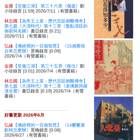
金庸
【笑傲江湖】 第三十六章《傷逝》
劉
小珍錄音 [1:59] 2026/7/11（有聲書籍）
林志國
【為帝王上菜：歷代宮廷御醫傳奇】
第七篇《大清時代》第十三章《盤點清廷的
御廚與名餚》
書亞錄音 [0:21]
2026/7/11（有聲書籍）
弘緣
【佛經裡的一百個智慧】 《15感覺很
自卑怎麽辦》
景梅錄音 [0:09]
2026/7/4（有聲書籍）
金庸
【笑傲江湖】 第三十五章《復仇》
劉
小珍錄音 [3:01] 2026/7/4（有聲書籍）
林志國
【為帝王上菜：歷代宮廷御醫傳奇】
第七篇《大清時代》第十二章《老佛爺與羅
漢全齋》
書亞錄音 [0:19] 2026/7/4（有聲
書籍）
好書更新 2026年6月
弘緣
【佛經裡的一百個智慧】 《14鬱鬱寡
歡時怎麽辦》
景梅錄音 [0:08]
2026/6/27（有聲書籍）