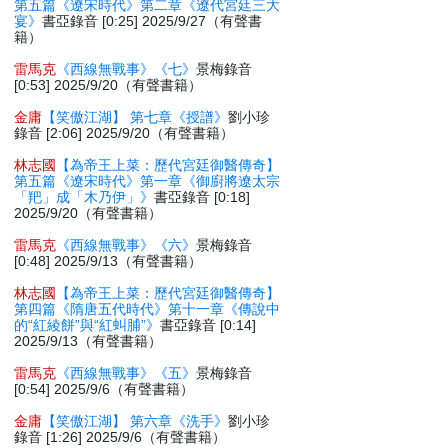
第五篇《遼宋時代》第二章《遼代宮廷三大
宴》
書亞錄音 [0:25] 2025/9/27（有聲書
籍）
雷馬克
《西線無戰事》《七》
景梅錄音
[0:53] 2025/9/20（有聲書籍）
金庸
【笑傲江湖】 第七章《授譜》
劉小珍
錄音 [2:06] 2025/9/20（有聲書籍）
林志國
【為帝王上菜：歷代宮廷御醫傳奇】
第五篇《遼宋時代》第一章《御廚將遼太宗
「羓」成「木乃伊」》
書亞錄音 [0:18]
2025/9/20（有聲書籍）
雷馬克
《西線無戰事》《六》
景梅錄音
[0:48] 2025/9/13（有聲書籍）
林志國
【為帝王上菜：歷代宮廷御醫傳奇】
第四篇《隋唐五代時代》第十一章《傳說中
的“紅綾餅”與“紅虯脯”》
書亞錄音 [0:14]
2025/9/13（有聲書籍）
雷馬克
《西線無戰事》《五》
景梅錄音
[0:54] 2025/9/6（有聲書籍）
金庸
【笑傲江湖】 第六章《洗手》
劉小珍
錄音 [1:26] 2025/9/6（有聲書籍）