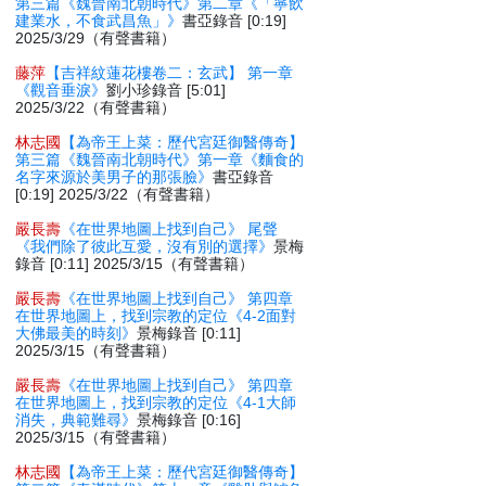
第三篇《魏晉南北朝時代》第二章《「寧飲
建業水，不食武昌魚」》
書亞錄音 [0:19]
2025/3/29（有聲書籍）
藤萍
【吉祥紋蓮花樓卷二：玄武】 第一章
《觀音垂淚》
劉小珍錄音 [5:01]
2025/3/22（有聲書籍）
林志國
【為帝王上菜：歷代宮廷御醫傳奇】
第三篇《魏晉南北朝時代》第一章《麵食的
名字來源於美男子的那張臉》
書亞錄音
[0:19] 2025/3/22（有聲書籍）
嚴長壽
《在世界地圖上找到自己》 尾聲
《我們除了彼此互愛，沒有別的選擇》
景梅
錄音 [0:11] 2025/3/15（有聲書籍）
嚴長壽
《在世界地圖上找到自己》 第四章
在世界地圖上，找到宗教的定位《4-2面對
大佛最美的時刻》
景梅錄音 [0:11]
2025/3/15（有聲書籍）
嚴長壽
《在世界地圖上找到自己》 第四章
在世界地圖上，找到宗教的定位《4-1大師
消失，典範難尋》
景梅錄音 [0:16]
2025/3/15（有聲書籍）
林志國
【為帝王上菜：歷代宮廷御醫傳奇】