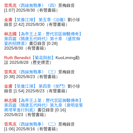
雷馬克
《西線無戰事》《四》
景梅錄音
[1:07] 2025/8/30（有聲書籍）
金庸
【笑傲江湖】 第五章《治傷》
劉小珍
錄音 [2:42] 2025/8/30（有聲書籍）
林志國
【為帝王上菜：歷代宮廷御醫傳奇】
第四篇《隋唐五代時代》第十章 《盛世御
宴的招牌菜》
書亞錄音 [0:28]
2025/8/30（有聲書籍）
Ruth Benedict
【菊花與劍】
KuoLiming勘
誤 2025/8/28（歷史煙雲）
雷馬克
《西線無戰事》《三》
景梅錄音
[0:38] 2025/8/23（有聲書籍）
金庸
【笑傲江湖】 第四章《坐鬥》
劉小珍
錄音 [1:54] 2025/8/23（有聲書籍）
林志國
【為帝王上菜：歷代宮廷御醫傳奇】
第四篇《隋唐五代時代》第九章《唐明皇誓
將埋單進行到底》
書亞錄音 [0:16]
2025/8/23（有聲書籍）
雷馬克
《西線無戰事》《二》
景梅錄音
[1:06] 2025/8/16（有聲書籍）