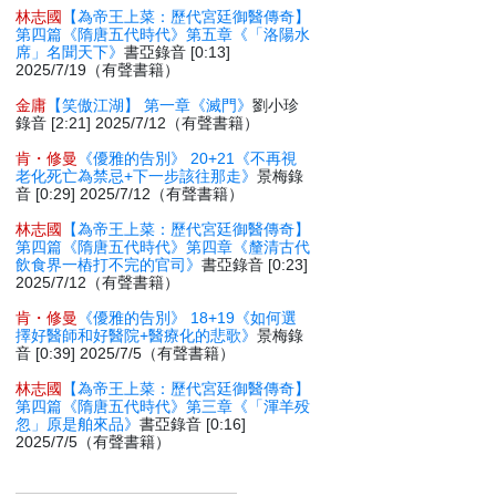
林志國
【為帝王上菜：歷代宮廷御醫傳奇】
第四篇《隋唐五代時代》第五章《「洛陽水
席」名聞天下》
書亞錄音 [0:13]
2025/7/19（有聲書籍）
金庸
【笑傲江湖】 第一章《滅門》
劉小珍
錄音 [2:21] 2025/7/12（有聲書籍）
肯・修曼
《優雅的告別》 20+21《不再視
老化死亡為禁忌+下一步該往那走》
景梅錄
音 [0:29] 2025/7/12（有聲書籍）
林志國
【為帝王上菜：歷代宮廷御醫傳奇】
第四篇《隋唐五代時代》第四章《釐清古代
飲食界一樁打不完的官司》
書亞錄音 [0:23]
2025/7/12（有聲書籍）
肯・修曼
《優雅的告別》 18+19《如何選
擇好醫師和好醫院+醫療化的悲歌》
景梅錄
音 [0:39] 2025/7/5（有聲書籍）
林志國
【為帝王上菜：歷代宮廷御醫傳奇】
第四篇《隋唐五代時代》第三章《「渾羊殁
忽」原是舶來品》
書亞錄音 [0:16]
2025/7/5（有聲書籍）