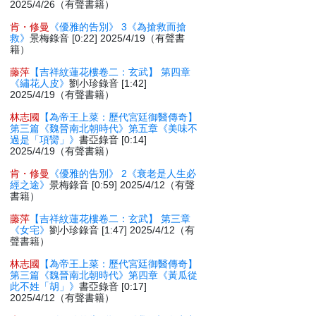
2025/4/26（有聲書籍）
肯・修曼
《優雅的告別》 3《為搶救而搶
救》
景梅錄音 [0:22] 2025/4/19（有聲書
籍）
藤萍
【吉祥紋蓮花樓卷二：玄武】 第四章
《繡花人皮》
劉小珍錄音 [1:42]
2025/4/19（有聲書籍）
林志國
【為帝王上菜：歷代宮廷御醫傳奇】
第三篇《魏晉南北朝時代》第五章《美味不
過是「項臠」》
書亞錄音 [0:14]
2025/4/19（有聲書籍）
肯・修曼
《優雅的告別》 2《衰老是人生必
經之途》
景梅錄音 [0:59] 2025/4/12（有聲
書籍）
藤萍
【吉祥紋蓮花樓卷二：玄武】 第三章
《女宅》
劉小珍錄音 [1:47] 2025/4/12（有
聲書籍）
林志國
【為帝王上菜：歷代宮廷御醫傳奇】
第三篇《魏晉南北朝時代》第四章《黃瓜從
此不姓「胡」》
書亞錄音 [0:17]
2025/4/12（有聲書籍）