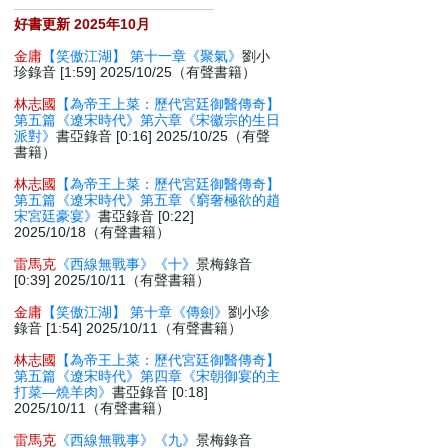
好書更新 2025年10月
金庸
【笑傲江湖】 第十一章《聚氣》
劉小
珍錄音 [1:59] 2025/10/25（有聲書籍）
林志國
【為帝王上菜：歷代宮廷御醫傳奇】
第五篇《遼宋時代》第六章《宋徽宗的生日
派對》
書亞錄音 [0:16] 2025/10/25（有聲
書籍）
林志國
【為帝王上菜：歷代宮廷御醫傳奇】
第五篇《遼宋時代》第五章《窮奢極欲的趙
宋宮廷豪宴》
書亞錄音 [0:22]
2025/10/18（有聲書籍）
雷馬克
《西線無戰事》《十》
景梅錄音
[0:39] 2025/10/11（有聲書籍）
金庸
【笑傲江湖】 第十章《傳劍》
劉小珍
錄音 [1:54] 2025/10/11（有聲書籍）
林志國
【為帝王上菜：歷代宮廷御醫傳奇】
第五篇《遼宋時代》第四章《宋朝御宴的主
打菜—燒羊肉》
書亞錄音 [0:18]
2025/10/11（有聲書籍）
雷馬克
《西線無戰事》《九》
景梅錄音