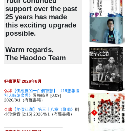
Your continued
support over the past
25 years has made
this exciting upgrade
possible.
Warm regards,
The Haodoo Team
好書更新 2026年8月
弘緣
【佛經裡的一百個智慧】 《19想報復
別人時怎麽辦》
景梅錄音 [0:09]
2026/8/1（有聲書籍）
金庸
【笑傲江湖】 第三十八章《聚殲》
劉
小珍錄音 [2:15] 2026/8/1（有聲書籍）