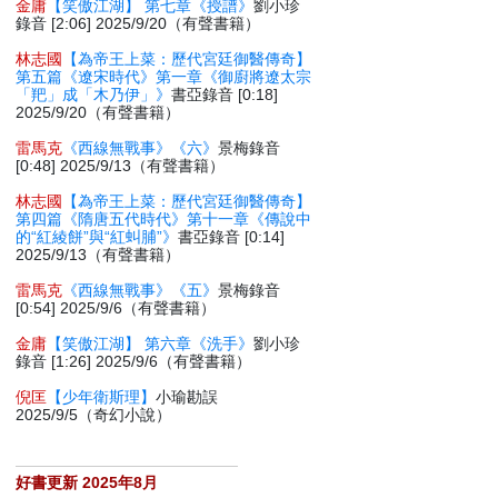
金庸
【笑傲江湖】 第七章《授譜》
劉小珍
錄音 [2:06] 2025/9/20（有聲書籍）
林志國
【為帝王上菜：歷代宮廷御醫傳奇】
第五篇《遼宋時代》第一章《御廚將遼太宗
「羓」成「木乃伊」》
書亞錄音 [0:18]
2025/9/20（有聲書籍）
雷馬克
《西線無戰事》《六》
景梅錄音
[0:48] 2025/9/13（有聲書籍）
林志國
【為帝王上菜：歷代宮廷御醫傳奇】
第四篇《隋唐五代時代》第十一章《傳說中
的“紅綾餅”與“紅虯脯”》
書亞錄音 [0:14]
2025/9/13（有聲書籍）
雷馬克
《西線無戰事》《五》
景梅錄音
[0:54] 2025/9/6（有聲書籍）
金庸
【笑傲江湖】 第六章《洗手》
劉小珍
錄音 [1:26] 2025/9/6（有聲書籍）
倪匡
【少年衛斯理】
小瑜勘誤
2025/9/5（奇幻小說）
好書更新 2025年8月