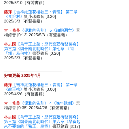
2025/5/10（有聲書籍）
藤萍
【吉祥紋蓮花樓卷三：青龍】 第二章
《食狩村》
劉小珍錄音 [3:20]
2025/5/3（有聲書籍）
肯・修曼
《優雅的告別》 5《細胞凋亡》
景
梅錄音 [0:13] 2025/5/3（有聲書籍）
林志國
【為帝王上菜：歷代宮廷御醫傳奇】
第三篇《魏晉南北朝時代》第七章 《問
「粣」為何物》
書亞錄音 [0:20]
2025/5/3（有聲書籍）
好書更新 2025年4月
藤萍
【吉祥紋蓮花樓卷三：青龍】 第一章
《龍王棺》
劉小珍錄音 [3:00]
2025/4/26（有聲書籍）
肯・修曼
《優雅的告別》 4《晚年跌倒》
景
梅錄音 [0:35] 2025/4/26（有聲書籍）
林志國
【為帝王上菜：歷代宮廷御醫傳奇】
第三篇《魏晉南北朝時代》第六章《暴食起
來不要命的「豬王」皇帝》
書亞錄音 [0:17]