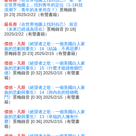
嚴長壽
《在世界地圖上找到自己》 第一章
在世界地圖上，找到青年的定位《1-1科技
浪潮下，青年的未來何在？》
景梅錄音
[0:23] 2025/2/22（有聲書籍）
嚴長壽
《在世界地圖上找到自己》 前言
《未來已經成為現在》
景梅錄音 [0:18]
2025/2/22（有聲書籍）
傑德・凡斯
《絕望者之歌：一個美國白人家
族的悲劇與重生》 16《結論，不再惡夢》
景梅錄音 [0:23] 2025/2/15（有聲書籍）
傑德・凡斯
《絕望者之歌：一個美國白人家
族的悲劇與重生》 15《什麼才能拯救鄉巴
佬》
景梅錄音 [0:32] 2025/2/15（有聲書
籍）
傑德・凡斯
《絕望者之歌：一個美國白人家
族的悲劇與重生》 14《與內在的怪物戰
鬥》
景梅錄音 [0:30] 2025/2/15（有聲書
籍）
傑德・凡斯
《絕望者之歌：一個美國白人家
族的悲劇與重生》 13《幸福的人擁有什
麼》
景梅錄音 [0:36] 2025/2/15（有聲書
籍）