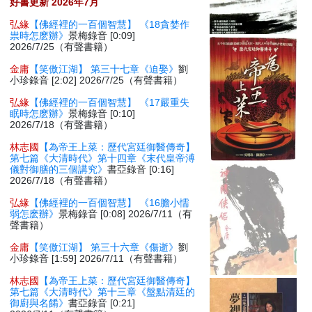
好書更新 2026年7月
弘緣
【佛經裡的一百個智慧】 《18貪婪作
祟時怎麽辦》
景梅錄音 [0:09]
2026/7/25（有聲書籍）
金庸
【笑傲江湖】 第三十七章《迫娶》
劉
小珍錄音 [2:02] 2026/7/25（有聲書籍）
弘緣
【佛經裡的一百個智慧】 《17嚴重失
眠時怎麽辦》
景梅錄音 [0:10]
2026/7/18（有聲書籍）
林志國
【為帝王上菜：歷代宮廷御醫傳奇】
第七篇《大清時代》第十四章《末代皇帝溥
儀對御膳的三個講究》
書亞錄音 [0:16]
2026/7/18（有聲書籍）
弘緣
【佛經裡的一百個智慧】 《16膽小懦
弱怎麽辦》
景梅錄音 [0:08] 2026/7/11（有
聲書籍）
金庸
【笑傲江湖】 第三十六章《傷逝》
劉
小珍錄音 [1:59] 2026/7/11（有聲書籍）
林志國
【為帝王上菜：歷代宮廷御醫傳奇】
第七篇《大清時代》第十三章《盤點清廷的
御廚與名餚》
書亞錄音 [0:21]