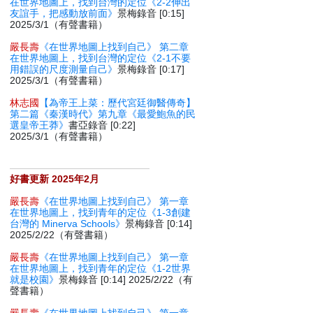
在世界地圖上，找到台灣的定位《2-2伸出
友誼手，把感動放前面》
景梅錄音 [0:15]
2025/3/1（有聲書籍）
嚴長壽
《在世界地圖上找到自己》 第二章
在世界地圖上，找到台灣的定位《2-1不要
用錯誤的尺度測量自己》
景梅錄音 [0:17]
2025/3/1（有聲書籍）
林志國
【為帝王上菜：歷代宮廷御醫傳奇】
第二篇《秦漢時代》第九章《最愛鮑魚的民
選皇帝王莽》
書亞錄音 [0:22]
2025/3/1（有聲書籍）
好書更新 2025年2月
嚴長壽
《在世界地圖上找到自己》 第一章
在世界地圖上，找到青年的定位《1-3創建
台灣的 Minerva Schools》
景梅錄音 [0:14]
2025/2/22（有聲書籍）
嚴長壽
《在世界地圖上找到自己》 第一章
在世界地圖上，找到青年的定位《1-2世界
就是校園》
景梅錄音 [0:14] 2025/2/22（有
聲書籍）