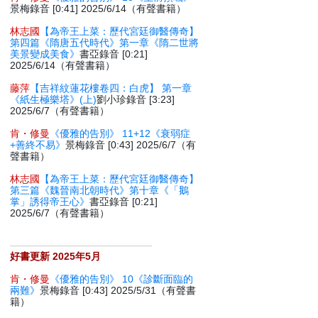
景梅錄音 [0:41] 2025/6/14（有聲書籍）
林志國
【為帝王上菜：歷代宮廷御醫傳奇】
第四篇《隋唐五代時代》第一章《隋二世將
美景變成美食》
書亞錄音 [0:21]
2025/6/14（有聲書籍）
藤萍
【吉祥紋蓮花樓卷四：白虎】 第一章
《紙生極樂塔》(上)
劉小珍錄音 [3:23]
2025/6/7（有聲書籍）
肯・修曼
《優雅的告別》 11+12《衰弱症
+善終不易》
景梅錄音 [0:43] 2025/6/7（有
聲書籍）
林志國
【為帝王上菜：歷代宮廷御醫傳奇】
第三篇《魏晉南北朝時代》第十章《「鵝
掌」誘得帝王心》
書亞錄音 [0:21]
2025/6/7（有聲書籍）
好書更新 2025年5月
肯・修曼
《優雅的告別》 10《診斷面臨的
兩難》
景梅錄音 [0:43] 2025/5/31（有聲書
籍）