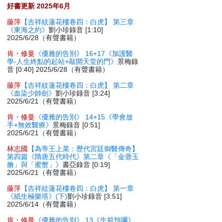
好書更新 2025年6月
藤萍
【吉祥紋蓮花樓卷四：白虎】 第三章
《東海之約》
劉小珍錄音 [1:10]
2025/6/28（有聲書籍）
肯・修曼
《優雅的告別》 16+17《加護醫
學-人生終點的起站+敲開天堂的門》
景梅錄
音 [0:40] 2025/6/28（有聲書籍）
藤萍
【吉祥紋蓮花樓卷四：白虎】 第二章
《血染少師劍》
劉小珍錄音 [3:24]
2025/6/21（有聲書籍）
肯・修曼
《優雅的告別》 14+15《學會放
手+無效醫療》
景梅錄音 [0:51]
2025/6/21（有聲書籍）
林志國
【為帝王上菜：歷代宮廷御醫傳奇】
第四篇《隋唐五代時代》第二章《「金虀玉
膾」與「蜜蟹」》
書亞錄音 [0:19]
2025/6/21（有聲書籍）
藤萍
【吉祥紋蓮花樓卷四：白虎】 第一章
《紙生極樂塔》(下)
劉小珍錄音 [3:51]
2025/6/14（有聲書籍）
肯・修曼
《優雅的告別》 13《生前預囑》