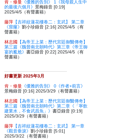
肯・修曼
《優雅的告別》 1《我母親人生中
的最後六個月》
景梅錄音 [0:19]
2025/4/5（有聲書籍）
藤萍
【吉祥紋蓮花樓卷二：玄武】 第二章
《窟窿》
劉小珍錄音 [2:16] 2025/4/5（有
聲書籍）
林志國
【為帝王上菜：歷代宮廷御醫傳奇】
第三篇《魏晉南北朝時代》第三章《帝王御
宴的尷尬》
書亞錄音 [0:22] 2025/4/5（有
聲書籍）
好書更新 2025年3月
肯・修曼
《優雅的告別》 0《作者+前言》
景梅錄音 [0:16] 2025/3/29（有聲書籍）
林志國
【為帝王上菜：歷代宮廷御醫傳奇】
第三篇《魏晉南北朝時代》第二章《「寧飲
建業水，不食武昌魚」》
書亞錄音 [0:19]
2025/3/29（有聲書籍）
藤萍
【吉祥紋蓮花樓卷二：玄武】 第一章
《觀音垂淚》
劉小珍錄音 [5:01]
2025/3/22（有聲書籍）