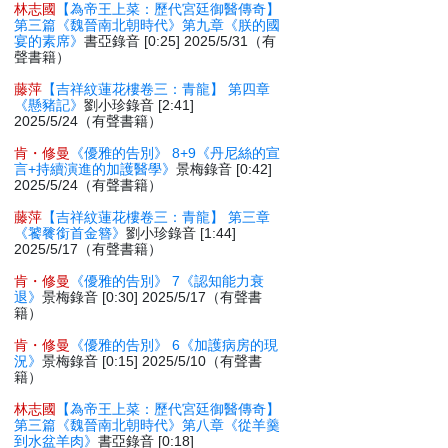
林志國
【為帝王上菜：歷代宮廷御醫傳奇】
第三篇《魏晉南北朝時代》第九章《朕的國
宴的素席》
書亞錄音 [0:25] 2025/5/31（有
聲書籍）
藤萍
【吉祥紋蓮花樓卷三：青龍】 第四章
《懸豬記》
劉小珍錄音 [2:41]
2025/5/24（有聲書籍）
肯・修曼
《優雅的告別》 8+9《丹尼絲的宣
言+持續演進的加護醫學》
景梅錄音 [0:42]
2025/5/24（有聲書籍）
藤萍
【吉祥紋蓮花樓卷三：青龍】 第三章
《饕餮銜首金簪》
劉小珍錄音 [1:44]
2025/5/17（有聲書籍）
肯・修曼
《優雅的告別》 7《認知能力衰
退》
景梅錄音 [0:30] 2025/5/17（有聲書
籍）
肯・修曼
《優雅的告別》 6《加護病房的現
況》
景梅錄音 [0:15] 2025/5/10（有聲書
籍）
林志國
【為帝王上菜：歷代宮廷御醫傳奇】
第三篇《魏晉南北朝時代》第八章《從羊羹
到水盆羊肉》
書亞錄音 [0:18]