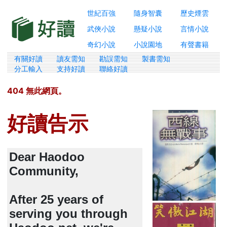
世紀百強
隨身智囊
歷史煙雲
武俠小說
懸疑小說
言情小說
奇幻小說
小說園地
有聲書籍
有關好讀
讀友需知
勘誤需知
製書需知
分工輸入
支持好讀
聯絡好讀
404 無此網頁。
好讀告示
Dear Haodoo
Community,
After 25 years of
serving you through