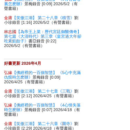
裏怎麽辦》
景梅錄音 [0:09] 2026/5/2（有
聲書籍）
金庸
【笑傲江湖】 第二十八章《積雪》
劉
小珍錄音 [1:16] 2026/5/2（有聲書籍）
林志國
【為帝王上菜：歷代宮廷御醫傳奇】
第七篇《大清時代》第三章《皇宮過大年卻
吃素餡餃子》
書亞錄音 [0:22]
2026/5/2（有聲書籍）
好書更新 2026年4月
弘緣
【佛經裡的一百個智慧】 《5心中充滿
仇恨時怎麽辦》
景梅錄音 [0:09]
2026/4/25（有聲書籍）
金庸
【笑傲江湖】 第二十七章《三戰》
劉
小珍錄音 [2:12] 2026/4/25（有聲書籍）
弘緣
【佛經裡的一百個智慧】 《4心情失落
時怎麽辦》
景梅錄音 [0:07] 2026/4/18（有
聲書籍）
金庸
【笑傲江湖】 第二十六章《圍寺》
劉
小珍錄音 [2:29] 2026/4/18（有聲書籍）