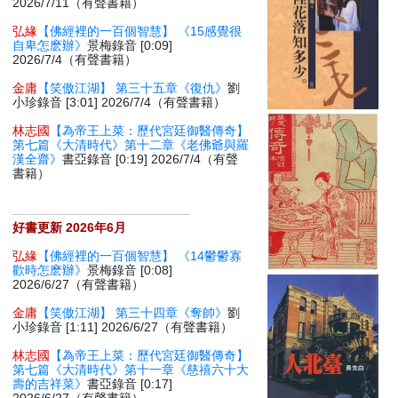
2026/7/11（有聲書籍）
弘緣
【佛經裡的一百個智慧】 《15感覺很
自卑怎麽辦》
景梅錄音 [0:09]
2026/7/4（有聲書籍）
金庸
【笑傲江湖】 第三十五章《復仇》
劉
小珍錄音 [3:01] 2026/7/4（有聲書籍）
林志國
【為帝王上菜：歷代宮廷御醫傳奇】
第七篇《大清時代》第十二章《老佛爺與羅
漢全齋》
書亞錄音 [0:19] 2026/7/4（有聲
書籍）
好書更新 2026年6月
弘緣
【佛經裡的一百個智慧】 《14鬱鬱寡
歡時怎麽辦》
景梅錄音 [0:08]
2026/6/27（有聲書籍）
金庸
【笑傲江湖】 第三十四章《奪帥》
劉
小珍錄音 [1:11] 2026/6/27（有聲書籍）
林志國
【為帝王上菜：歷代宮廷御醫傳奇】
第七篇《大清時代》第十一章《慈禧六十大
壽的吉祥菜》
書亞錄音 [0:17]