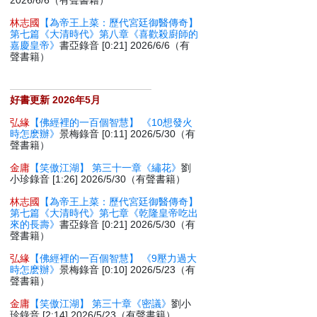
2026/6/6（有聲書籍）
林志國
【為帝王上菜：歷代宮廷御醫傳奇】
第七篇《大清時代》第八章《喜歡殺廚師的
嘉慶皇帝》
書亞錄音 [0:21] 2026/6/6（有
聲書籍）
好書更新 2026年5月
弘緣
【佛經裡的一百個智慧】 《10想發火
時怎麽辦》
景梅錄音 [0:11] 2026/5/30（有
聲書籍）
金庸
【笑傲江湖】 第三十一章《繡花》
劉
小珍錄音 [1:26] 2026/5/30（有聲書籍）
林志國
【為帝王上菜：歷代宮廷御醫傳奇】
第七篇《大清時代》第七章《乾隆皇帝吃出
來的長壽》
書亞錄音 [0:21] 2026/5/30（有
聲書籍）
弘緣
【佛經裡的一百個智慧】 《9壓力過大
時怎麽辦》
景梅錄音 [0:10] 2026/5/23（有
聲書籍）
金庸
【笑傲江湖】 第三十章《密議》
劉小
珍錄音 [2:14] 2026/5/23（有聲書籍）