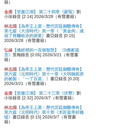
籍）
金庸
【笑傲江湖】 第二十四章《蒙冤》
劉
小珍錄音 [2:14] 2026/3/28（有聲書籍）
林志國
【為帝王上菜：歷代宮廷御醫傳奇】
第七篇《大清時代》第一章《「黃金肉」成
就了努爾哈赤的偉業》
書亞錄音 [0:15]
2026/3/28（有聲書籍）
弘緣
【佛經裡的一百個智慧】 《0佛家箴
言》
景梅錄音 [0:05] 2026/3/21（有聲書
籍）
林志國
【為帝王上菜：歷代宮廷御醫傳奇】
第六篇《元明時代》第十一章《大明御廚房
的祕製：「一了百當」》
書亞錄音 [0:20]
2026/3/21（有聲書籍）
金庸
【笑傲江湖】 第二十三章《伏擊》
劉
小珍錄音 [2:32] 2026/3/7（有聲書籍）
林志國
【為帝王上菜：歷代宮廷御醫傳奇】
第六篇《元明時代》第十章《木匠皇帝好雞
樅》
書亞錄音 [0:15] 2026/3/7（有聲書
籍）