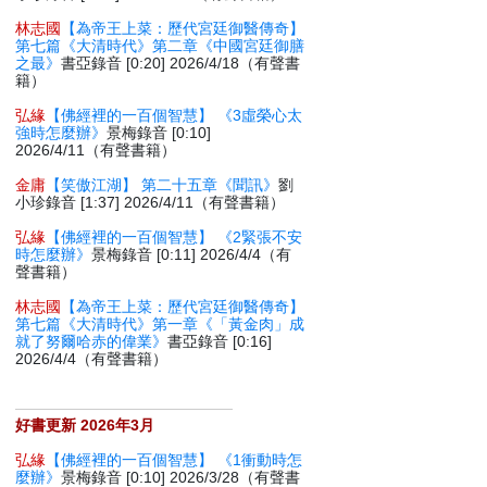
林志國
【為帝王上菜：歷代宮廷御醫傳奇】
第七篇《大清時代》第二章《中國宮廷御膳
之最》
書亞錄音 [0:20] 2026/4/18（有聲書
籍）
弘緣
【佛經裡的一百個智慧】 《3虛榮心太
強時怎麼辦》
景梅錄音 [0:10]
2026/4/11（有聲書籍）
金庸
【笑傲江湖】 第二十五章《聞訊》
劉
小珍錄音 [1:37] 2026/4/11（有聲書籍）
弘緣
【佛經裡的一百個智慧】 《2緊張不安
時怎麼辦》
景梅錄音 [0:11] 2026/4/4（有
聲書籍）
林志國
【為帝王上菜：歷代宮廷御醫傳奇】
第七篇《大清時代》第一章《「黃金肉」成
就了努爾哈赤的偉業》
書亞錄音 [0:16]
2026/4/4（有聲書籍）
好書更新 2026年3月
弘緣
【佛經裡的一百個智慧】 《1衝動時怎
麼辦》
景梅錄音 [0:10] 2026/3/28（有聲書