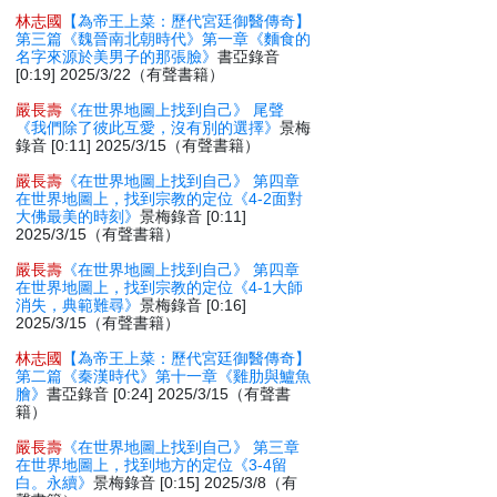
林志國
【為帝王上菜：歷代宮廷御醫傳奇】
第三篇《魏晉南北朝時代》第一章《麵食的
名字來源於美男子的那張臉》
書亞錄音
[0:19] 2025/3/22（有聲書籍）
嚴長壽
《在世界地圖上找到自己》 尾聲
《我們除了彼此互愛，沒有別的選擇》
景梅
錄音 [0:11] 2025/3/15（有聲書籍）
嚴長壽
《在世界地圖上找到自己》 第四章
在世界地圖上，找到宗教的定位《4-2面對
大佛最美的時刻》
景梅錄音 [0:11]
2025/3/15（有聲書籍）
嚴長壽
《在世界地圖上找到自己》 第四章
在世界地圖上，找到宗教的定位《4-1大師
消失，典範難尋》
景梅錄音 [0:16]
2025/3/15（有聲書籍）
林志國
【為帝王上菜：歷代宮廷御醫傳奇】
第二篇《秦漢時代》第十一章《雞肋與鱸魚
膾》
書亞錄音 [0:24] 2025/3/15（有聲書
籍）
嚴長壽
《在世界地圖上找到自己》 第三章
在世界地圖上，找到地方的定位《3-4留
白。永續》
景梅錄音 [0:15] 2025/3/8（有