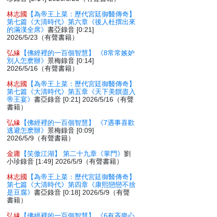
林志國
【為帝王上菜：歷代宮廷御醫傳奇】
第七篇《大清時代》第六章《後人杜撰出來
的滿漢全席》
書亞錄音 [0:21]
2026/5/23（有聲書籍）
弘緣
【佛經裡的一百個智慧】 《8常常嫉妒
別人怎麽辦》
景梅錄音 [0:14]
2026/5/16（有聲書籍）
林志國
【為帝王上菜：歷代宮廷御醫傳奇】
第七篇《大清時代》第五章《天下美饌盡入
帝王宴》
書亞錄音 [0:21] 2026/5/16（有聲
書籍）
弘緣
【佛經裡的一百個智慧】 《7遇事喜歡
逃避怎麽辦》
景梅錄音 [0:09]
2026/5/9（有聲書籍）
金庸
【笑傲江湖】 第二十九章《掌門》
劉
小珍錄音 [1:49] 2026/5/9（有聲書籍）
林志國
【為帝王上菜：歷代宮廷御醫傳奇】
第七篇《大清時代》第四章《康熙戀戀不捨
是豆腐》
書亞錄音 [0:18] 2026/5/9（有聲
書籍）
弘緣
【佛經裡的一百個智慧】 《6有吝嗇心