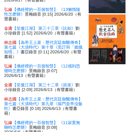
2026/6/27（有聲書籍）
弘緣
【佛經裡的一百個智慧】 《13懶惰隨
性怎麽辦》
景梅錄音 [0:15] 2026/6/20（有
聲書籍）
金庸
【笑傲江湖】 第三十三章《比劍》
劉
小珍錄音 [1:52] 2026/6/20（有聲書籍）
林志國
【為帝王上菜：歷代宮廷御醫傳奇】
第七篇《大清時代》第十章《奕詝與「嫦娥
知情」》
書亞錄音 [0:11] 2026/6/20（有聲
書籍）
弘緣
【佛經裡的一百個智慧】 《12感到恐
懼時怎麽辦》
景梅錄音 [0:07]
2026/6/13（有聲書籍）
金庸
【笑傲江湖】 第三十二章《拚派》
劉
小珍錄音 [2:09] 2026/6/13（有聲書籍）
林志國
【為帝王上菜：歷代宮廷御醫傳奇】
第七篇《大清時代》第九章《摳門皇帝沒飯
吃》
書亞錄音 [0:18] 2026/6/13（有聲書
籍）
弘緣
【佛經裡的一百個智慧】 《11寂寞無
聊時怎麽辦》
景梅錄音 [0:08]