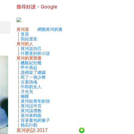
搜尋好讀 - Google
黃河渡
網購黃河的書
｜
首頁
｜
寫給渡友
黃河的人
｜
黃河說自己
｜
什麼是好的小說
黃河的實體書
｜
獵殺紀壯艦
｜
甲午再起
｜
誰綁架了總裁
｜
死了一個少將
｜
古墓情魂
｜
牛郎的女人
｜
月光光
｜
梅蝶
｜
黃河給青年的信
｜
黃河話半百
｜
黃河談禮教
｜
黃河來時路
｜
背著書包的猴子
｜
熱石行動
黃河的話 2017