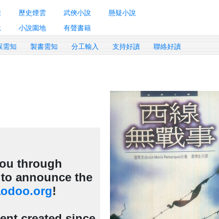
囊
歷史煙雲
武俠小說
懸疑小說
說
小說園地
有聲書籍
誤需知
製書需知
分工輸入
支持好讀
聯絡好讀
 you through
d to announce the
odoo.org
!
tent created since