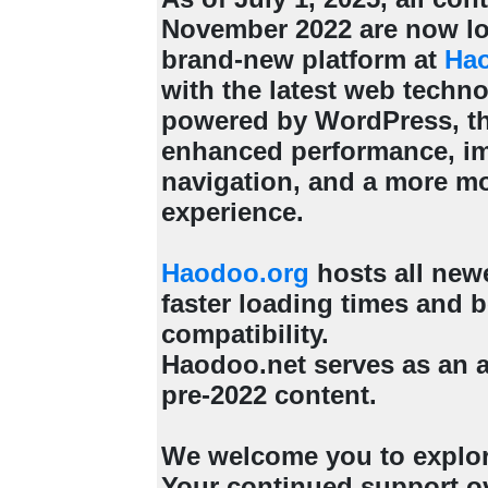
November 2022 are now lo
brand-new platform at
Ha
with the latest web techn
powered by WordPress, th
enhanced performance, i
navigation, and a more m
experience.
Haodoo.org
hosts all new
faster loading times and b
compatibility.
Haodoo.net serves as an a
pre-2022 content.
We welcome you to explo
Your continued support ov