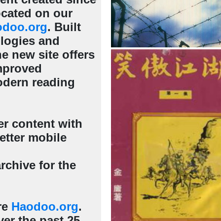
cated on our
odoo.org
. Built
ologies and
e new site offers
mproved
odern reading
er content with
etter mobile
rchive for the
re
Haodoo.org
.
er the past 25