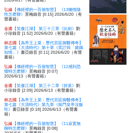
2026/6/27（有聲書籍）
弘緣
【佛經裡的一百個智慧】 《13懶惰隨
性怎麽辦》
景梅錄音 [0:15] 2026/6/20（有
聲書籍）
金庸
【笑傲江湖】 第三十三章《比劍》
劉
小珍錄音 [1:52] 2026/6/20（有聲書籍）
林志國
【為帝王上菜：歷代宮廷御醫傳奇】
第七篇《大清時代》第十章《奕詝與「嫦娥
知情」》
書亞錄音 [0:11] 2026/6/20（有聲
書籍）
弘緣
【佛經裡的一百個智慧】 《12感到恐
懼時怎麽辦》
景梅錄音 [0:07]
2026/6/13（有聲書籍）
金庸
【笑傲江湖】 第三十二章《拚派》
劉
小珍錄音 [2:09] 2026/6/13（有聲書籍）
林志國
【為帝王上菜：歷代宮廷御醫傳奇】
第七篇《大清時代》第九章《摳門皇帝沒飯
吃》
書亞錄音 [0:18] 2026/6/13（有聲書
籍）
弘緣
【佛經裡的一百個智慧】 《11寂寞無
聊時怎麽辦》
景梅錄音 [0:08]