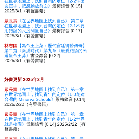
在世界地圖上，找到台灣的定位《2-2伸出
友誼手，把感動放前面》
景梅錄音 [0:15]
2025/3/1（有聲書籍）
嚴長壽
《在世界地圖上找到自己》 第二章
在世界地圖上，找到台灣的定位《2-1不要
用錯誤的尺度測量自己》
景梅錄音 [0:17]
2025/3/1（有聲書籍）
林志國
【為帝王上菜：歷代宮廷御醫傳奇】
第二篇《秦漢時代》第九章《最愛鮑魚的民
選皇帝王莽》
書亞錄音 [0:22]
2025/3/1（有聲書籍）
好書更新 2025年2月
嚴長壽
《在世界地圖上找到自己》 第一章
在世界地圖上，找到青年的定位《1-3創建
台灣的 Minerva Schools》
景梅錄音 [0:14]
2025/2/22（有聲書籍）
嚴長壽
《在世界地圖上找到自己》 第一章
在世界地圖上，找到青年的定位《1-2世界
就是校園》
景梅錄音 [0:14] 2025/2/22（有
聲書籍）