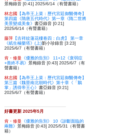
景梅錄音 [0:41] 2025/6/14（有聲書籍）
林志國
【為帝王上菜：歷代宮廷御醫傳奇】
第四篇《隋唐五代時代》第一章《隋二世將
美景變成美食》
書亞錄音 [0:21]
2025/6/14（有聲書籍）
藤萍
【吉祥紋蓮花樓卷四：白虎】 第一章
《紙生極樂塔》(上)
劉小珍錄音 [3:23]
2025/6/7（有聲書籍）
肯・修曼
《優雅的告別》 11+12《衰弱症
+善終不易》
景梅錄音 [0:43] 2025/6/7（有
聲書籍）
林志國
【為帝王上菜：歷代宮廷御醫傳奇】
第三篇《魏晉南北朝時代》第十章《「鵝
掌」誘得帝王心》
書亞錄音 [0:21]
2025/6/7（有聲書籍）
好書更新 2025年5月
肯・修曼
《優雅的告別》 10《診斷面臨的
兩難》
景梅錄音 [0:43] 2025/5/31（有聲書
籍）