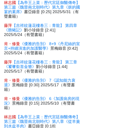
林志國
【為帝王上菜：歷代宮廷御醫傳奇】
第三篇《魏晉南北朝時代》第九章《朕的國
宴的素席》
書亞錄音 [0:25] 2025/5/31（有
聲書籍）
藤萍
【吉祥紋蓮花樓卷三：青龍】 第四章
《懸豬記》
劉小珍錄音 [2:41]
2025/5/24（有聲書籍）
肯・修曼
《優雅的告別》 8+9《丹尼絲的宣
言+持續演進的加護醫學》
景梅錄音 [0:42]
2025/5/24（有聲書籍）
藤萍
【吉祥紋蓮花樓卷三：青龍】 第三章
《饕餮銜首金簪》
劉小珍錄音 [1:44]
2025/5/17（有聲書籍）
肯・修曼
《優雅的告別》 7《認知能力衰
退》
景梅錄音 [0:30] 2025/5/17（有聲書
籍）
肯・修曼
《優雅的告別》 6《加護病房的現
況》
景梅錄音 [0:15] 2025/5/10（有聲書
籍）
林志國
【為帝王上菜：歷代宮廷御醫傳奇】
第三篇《魏晉南北朝時代》第八章《從羊羹
到水盆羊肉》
書亞錄音 [0:18]