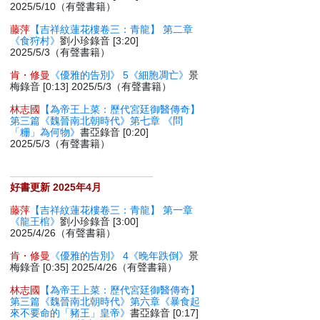
2025/5/10（有聲書籍）
藤萍
【吉祥紋蓮花樓卷三：青龍】 第二章
《食狩村》
劉小珍錄音 [3:20]
2025/5/3（有聲書籍）
肯・修曼
《優雅的告別》 5《細胞凋亡》
景
梅錄音 [0:13] 2025/5/3（有聲書籍）
林志國
【為帝王上菜：歷代宮廷御醫傳奇】
第三篇《魏晉南北朝時代》第七章 《問
「粣」為何物》
書亞錄音 [0:20]
2025/5/3（有聲書籍）
好書更新 2025年4月
藤萍
【吉祥紋蓮花樓卷三：青龍】 第一章
《龍王棺》
劉小珍錄音 [3:00]
2025/4/26（有聲書籍）
肯・修曼
《優雅的告別》 4《晚年跌倒》
景
梅錄音 [0:35] 2025/4/26（有聲書籍）
林志國
【為帝王上菜：歷代宮廷御醫傳奇】
第三篇《魏晉南北朝時代》第六章《暴食起
來不要命的「豬王」皇帝》
書亞錄音 [0:17]