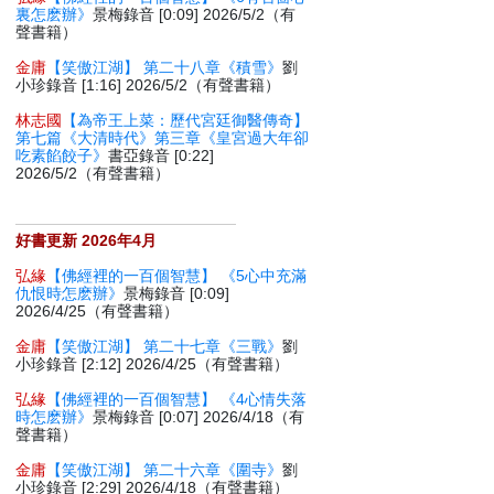
裏怎麽辦》
景梅錄音 [0:09] 2026/5/2（有
聲書籍）
金庸
【笑傲江湖】 第二十八章《積雪》
劉
小珍錄音 [1:16] 2026/5/2（有聲書籍）
林志國
【為帝王上菜：歷代宮廷御醫傳奇】
第七篇《大清時代》第三章《皇宮過大年卻
吃素餡餃子》
書亞錄音 [0:22]
2026/5/2（有聲書籍）
好書更新 2026年4月
弘緣
【佛經裡的一百個智慧】 《5心中充滿
仇恨時怎麽辦》
景梅錄音 [0:09]
2026/4/25（有聲書籍）
金庸
【笑傲江湖】 第二十七章《三戰》
劉
小珍錄音 [2:12] 2026/4/25（有聲書籍）
弘緣
【佛經裡的一百個智慧】 《4心情失落
時怎麽辦》
景梅錄音 [0:07] 2026/4/18（有
聲書籍）
金庸
【笑傲江湖】 第二十六章《圍寺》
劉
小珍錄音 [2:29] 2026/4/18（有聲書籍）