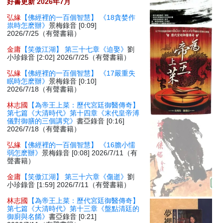
好書更新 2026年7月
弘緣
【佛經裡的一百個智慧】 《18貪婪作
祟時怎麽辦》
景梅錄音 [0:09]
2026/7/25（有聲書籍）
金庸
【笑傲江湖】 第三十七章《迫娶》
劉
小珍錄音 [2:02] 2026/7/25（有聲書籍）
弘緣
【佛經裡的一百個智慧】 《17嚴重失
眠時怎麽辦》
景梅錄音 [0:10]
2026/7/18（有聲書籍）
林志國
【為帝王上菜：歷代宮廷御醫傳奇】
第七篇《大清時代》第十四章《末代皇帝溥
儀對御膳的三個講究》
書亞錄音 [0:16]
2026/7/18（有聲書籍）
弘緣
【佛經裡的一百個智慧】 《16膽小懦
弱怎麽辦》
景梅錄音 [0:08] 2026/7/11（有
聲書籍）
金庸
【笑傲江湖】 第三十六章《傷逝》
劉
小珍錄音 [1:59] 2026/7/11（有聲書籍）
林志國
【為帝王上菜：歷代宮廷御醫傳奇】
第七篇《大清時代》第十三章《盤點清廷的
御廚與名餚》
書亞錄音 [0:21]