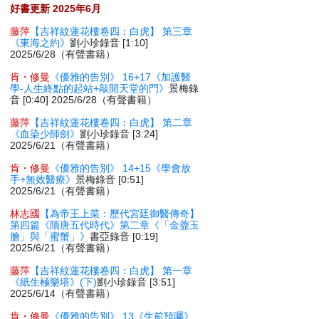
好書更新 2025年6月
藤萍
【吉祥紋蓮花樓卷四：白虎】 第三章
《東海之約》
劉小珍錄音 [1:10]
2025/6/28（有聲書籍）
肯・修曼
《優雅的告別》 16+17《加護醫
學-人生終點的起站+敲開天堂的門》
景梅錄
音 [0:40] 2025/6/28（有聲書籍）
藤萍
【吉祥紋蓮花樓卷四：白虎】 第二章
《血染少師劍》
劉小珍錄音 [3:24]
2025/6/21（有聲書籍）
肯・修曼
《優雅的告別》 14+15《學會放
手+無效醫療》
景梅錄音 [0:51]
2025/6/21（有聲書籍）
林志國
【為帝王上菜：歷代宮廷御醫傳奇】
第四篇《隋唐五代時代》第二章《「金虀玉
膾」與「蜜蟹」》
書亞錄音 [0:19]
2025/6/21（有聲書籍）
藤萍
【吉祥紋蓮花樓卷四：白虎】 第一章
《紙生極樂塔》(下)
劉小珍錄音 [3:51]
2025/6/14（有聲書籍）
肯・修曼
《優雅的告別》 13《生前預囑》