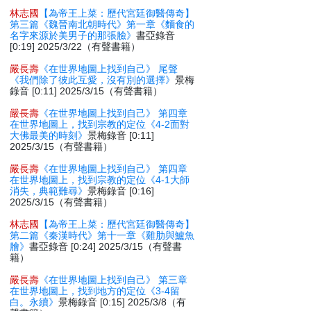
林志國
【為帝王上菜：歷代宮廷御醫傳奇】
第三篇《魏晉南北朝時代》第一章《麵食的
名字來源於美男子的那張臉》
書亞錄音
[0:19] 2025/3/22（有聲書籍）
嚴長壽
《在世界地圖上找到自己》 尾聲
《我們除了彼此互愛，沒有別的選擇》
景梅
錄音 [0:11] 2025/3/15（有聲書籍）
嚴長壽
《在世界地圖上找到自己》 第四章
在世界地圖上，找到宗教的定位《4-2面對
大佛最美的時刻》
景梅錄音 [0:11]
2025/3/15（有聲書籍）
嚴長壽
《在世界地圖上找到自己》 第四章
在世界地圖上，找到宗教的定位《4-1大師
消失，典範難尋》
景梅錄音 [0:16]
2025/3/15（有聲書籍）
林志國
【為帝王上菜：歷代宮廷御醫傳奇】
第二篇《秦漢時代》第十一章《雞肋與鱸魚
膾》
書亞錄音 [0:24] 2025/3/15（有聲書
籍）
嚴長壽
《在世界地圖上找到自己》 第三章
在世界地圖上，找到地方的定位《3-4留
白。永續》
景梅錄音 [0:15] 2025/3/8（有