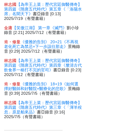
林志國
【為帝王上菜：歷代宮廷御醫傳奇】
第四篇《隋唐五代時代》第五章《「洛陽水
席」名聞天下》
書亞錄音 [0:13]
2025/7/19（有聲書籍）
金庸
【笑傲江湖】 第一章《滅門》
劉小珍
錄音 [2:21] 2025/7/12（有聲書籍）
肯・修曼
《優雅的告別》 20+21《不再視
老化死亡為禁忌+下一步該往那走》
景梅錄
音 [0:29] 2025/7/12（有聲書籍）
林志國
【為帝王上菜：歷代宮廷御醫傳奇】
第四篇《隋唐五代時代》第四章《釐清古代
飲食界一樁打不完的官司》
書亞錄音 [0:23]
2025/7/12（有聲書籍）
肯・修曼
《優雅的告別》 18+19《如何選
擇好醫師和好醫院+醫療化的悲歌》
景梅錄
音 [0:39] 2025/7/5（有聲書籍）
林志國
【為帝王上菜：歷代宮廷御醫傳奇】
第四篇《隋唐五代時代》第三章《「渾羊殁
忽」原是舶來品》
書亞錄音 [0:16]
2025/7/5（有聲書籍）