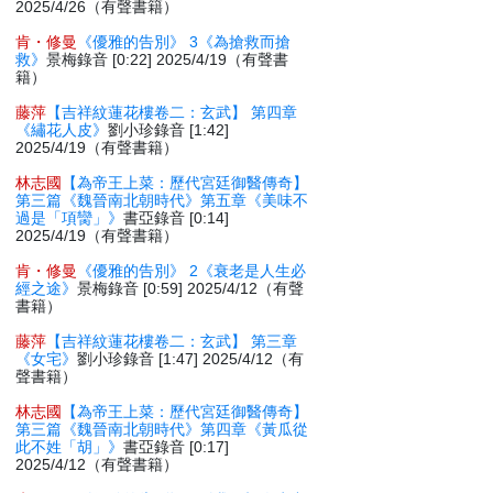
2025/4/26（有聲書籍）
肯・修曼
《優雅的告別》 3《為搶救而搶
救》
景梅錄音 [0:22] 2025/4/19（有聲書
籍）
藤萍
【吉祥紋蓮花樓卷二：玄武】 第四章
《繡花人皮》
劉小珍錄音 [1:42]
2025/4/19（有聲書籍）
林志國
【為帝王上菜：歷代宮廷御醫傳奇】
第三篇《魏晉南北朝時代》第五章《美味不
過是「項臠」》
書亞錄音 [0:14]
2025/4/19（有聲書籍）
肯・修曼
《優雅的告別》 2《衰老是人生必
經之途》
景梅錄音 [0:59] 2025/4/12（有聲
書籍）
藤萍
【吉祥紋蓮花樓卷二：玄武】 第三章
《女宅》
劉小珍錄音 [1:47] 2025/4/12（有
聲書籍）
林志國
【為帝王上菜：歷代宮廷御醫傳奇】
第三篇《魏晉南北朝時代》第四章《黃瓜從
此不姓「胡」》
書亞錄音 [0:17]
2025/4/12（有聲書籍）