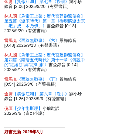
金庸
【笑傲江湖】 第七章《授譜》
劉小珍
錄音 [2:06] 2025/9/20（有聲書籍）
林志國
【為帝王上菜：歷代宮廷御醫傳奇】
第五篇《遼宋時代》第一章《御廚將遼太宗
「羓」成「木乃伊」》
書亞錄音 [0:18]
2025/9/20（有聲書籍）
雷馬克
《西線無戰事》《六》
景梅錄音
[0:48] 2025/9/13（有聲書籍）
林志國
【為帝王上菜：歷代宮廷御醫傳奇】
第四篇《隋唐五代時代》第十一章《傳說中
的“紅綾餅”與“紅虯脯”》
書亞錄音 [0:14]
2025/9/13（有聲書籍）
雷馬克
《西線無戰事》《五》
景梅錄音
[0:54] 2025/9/6（有聲書籍）
金庸
【笑傲江湖】 第六章《洗手》
劉小珍
錄音 [1:26] 2025/9/6（有聲書籍）
倪匡
【少年衛斯理】
小瑜勘誤
2025/9/5（奇幻小說）
好書更新 2025年8月