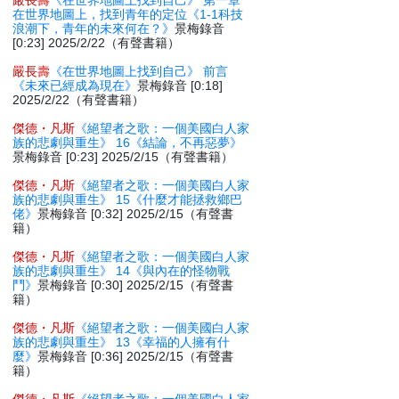
嚴長壽
《在世界地圖上找到自己》 第一章
在世界地圖上，找到青年的定位《1-1科技
浪潮下，青年的未來何在？》
景梅錄音
[0:23] 2025/2/22（有聲書籍）
嚴長壽
《在世界地圖上找到自己》 前言
《未來已經成為現在》
景梅錄音 [0:18]
2025/2/22（有聲書籍）
傑德・凡斯
《絕望者之歌：一個美國白人家
族的悲劇與重生》 16《結論，不再惡夢》
景梅錄音 [0:23] 2025/2/15（有聲書籍）
傑德・凡斯
《絕望者之歌：一個美國白人家
族的悲劇與重生》 15《什麼才能拯救鄉巴
佬》
景梅錄音 [0:32] 2025/2/15（有聲書
籍）
傑德・凡斯
《絕望者之歌：一個美國白人家
族的悲劇與重生》 14《與內在的怪物戰
鬥》
景梅錄音 [0:30] 2025/2/15（有聲書
籍）
傑德・凡斯
《絕望者之歌：一個美國白人家
族的悲劇與重生》 13《幸福的人擁有什
麼》
景梅錄音 [0:36] 2025/2/15（有聲書
籍）