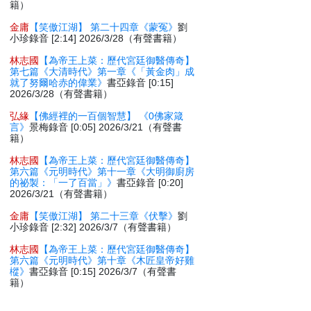
籍）
金庸
【笑傲江湖】 第二十四章《蒙冤》
劉
小珍錄音 [2:14] 2026/3/28（有聲書籍）
林志國
【為帝王上菜：歷代宮廷御醫傳奇】
第七篇《大清時代》第一章《「黃金肉」成
就了努爾哈赤的偉業》
書亞錄音 [0:15]
2026/3/28（有聲書籍）
弘緣
【佛經裡的一百個智慧】 《0佛家箴
言》
景梅錄音 [0:05] 2026/3/21（有聲書
籍）
林志國
【為帝王上菜：歷代宮廷御醫傳奇】
第六篇《元明時代》第十一章《大明御廚房
的祕製：「一了百當」》
書亞錄音 [0:20]
2026/3/21（有聲書籍）
金庸
【笑傲江湖】 第二十三章《伏擊》
劉
小珍錄音 [2:32] 2026/3/7（有聲書籍）
林志國
【為帝王上菜：歷代宮廷御醫傳奇】
第六篇《元明時代》第十章《木匠皇帝好雞
樅》
書亞錄音 [0:15] 2026/3/7（有聲書
籍）