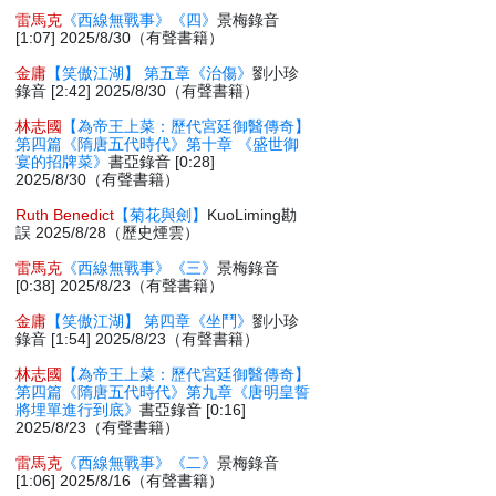
雷馬克
《西線無戰事》《四》
景梅錄音
[1:07] 2025/8/30（有聲書籍）
金庸
【笑傲江湖】 第五章《治傷》
劉小珍
錄音 [2:42] 2025/8/30（有聲書籍）
林志國
【為帝王上菜：歷代宮廷御醫傳奇】
第四篇《隋唐五代時代》第十章 《盛世御
宴的招牌菜》
書亞錄音 [0:28]
2025/8/30（有聲書籍）
Ruth Benedict
【菊花與劍】
KuoLiming勘
誤 2025/8/28（歷史煙雲）
雷馬克
《西線無戰事》《三》
景梅錄音
[0:38] 2025/8/23（有聲書籍）
金庸
【笑傲江湖】 第四章《坐鬥》
劉小珍
錄音 [1:54] 2025/8/23（有聲書籍）
林志國
【為帝王上菜：歷代宮廷御醫傳奇】
第四篇《隋唐五代時代》第九章《唐明皇誓
將埋單進行到底》
書亞錄音 [0:16]
2025/8/23（有聲書籍）
雷馬克
《西線無戰事》《二》
景梅錄音
[1:06] 2025/8/16（有聲書籍）