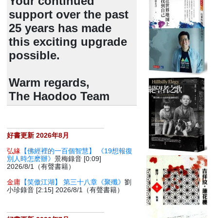
Your continued
support over the past
25 years has made
this exciting upgrade
possible.
Warm regards,
The Haodoo Team
好書更新 2026年8月
弘緣
【佛經裡的一百個智慧】 《19想報復
別人時怎麽辦》
景梅錄音 [0:09]
2026/8/1（有聲書籍）
金庸
【笑傲江湖】 第三十八章《聚殲》
劉
小珍錄音 [2:15] 2026/8/1（有聲書籍）