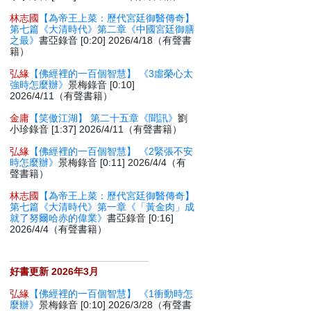
林志國
【為帝王上菜：歷代宮廷御醫傳奇】
第七篇《大清時代》第二章《中國宮廷御膳
之最》
書亞錄音 [0:20] 2026/4/18（有聲書
籍）
弘緣
【佛經裡的一百個智慧】 《3虛榮心太
強時怎麼辦》
景梅錄音 [0:10]
2026/4/11（有聲書籍）
金庸
【笑傲江湖】 第二十五章《聞訊》
劉
小珍錄音 [1:37] 2026/4/11（有聲書籍）
弘緣
【佛經裡的一百個智慧】 《2緊張不安
時怎麼辦》
景梅錄音 [0:11] 2026/4/4（有
聲書籍）
林志國
【為帝王上菜：歷代宮廷御醫傳奇】
第七篇《大清時代》第一章《「黃金肉」成
就了努爾哈赤的偉業》
書亞錄音 [0:16]
2026/4/4（有聲書籍）
好書更新 2026年3月
弘緣
【佛經裡的一百個智慧】 《1衝動時怎
麼辦》
景梅錄音 [0:10] 2026/3/28（有聲書