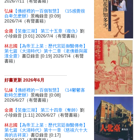
2026/7/11（有聲書籍）
弘緣
【佛經裡的一百個智慧】 《15感覺很
自卑怎麽辦》
景梅錄音 [0:09]
2026/7/4（有聲書籍）
金庸
【笑傲江湖】 第三十五章《復仇》
劉
小珍錄音 [3:01] 2026/7/4（有聲書籍）
林志國
【為帝王上菜：歷代宮廷御醫傳奇】
第七篇《大清時代》第十二章《老佛爺與羅
漢全齋》
書亞錄音 [0:19] 2026/7/4（有聲
書籍）
好書更新 2026年6月
弘緣
【佛經裡的一百個智慧】 《14鬱鬱寡
歡時怎麽辦》
景梅錄音 [0:08]
2026/6/27（有聲書籍）
金庸
【笑傲江湖】 第三十四章《奪帥》
劉
小珍錄音 [1:11] 2026/6/27（有聲書籍）
林志國
【為帝王上菜：歷代宮廷御醫傳奇】
第七篇《大清時代》第十一章《慈禧六十大
壽的吉祥菜》
書亞錄音 [0:17]