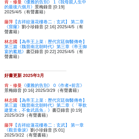
肯・修曼
《優雅的告別》 1《我母親人生中
的最後六個月》
景梅錄音 [0:19]
2025/4/5（有聲書籍）
藤萍
【吉祥紋蓮花樓卷二：玄武】 第二章
《窟窿》
劉小珍錄音 [2:16] 2025/4/5（有
聲書籍）
林志國
【為帝王上菜：歷代宮廷御醫傳奇】
第三篇《魏晉南北朝時代》第三章《帝王御
宴的尷尬》
書亞錄音 [0:22] 2025/4/5（有
聲書籍）
好書更新 2025年3月
肯・修曼
《優雅的告別》 0《作者+前言》
景梅錄音 [0:16] 2025/3/29（有聲書籍）
林志國
【為帝王上菜：歷代宮廷御醫傳奇】
第三篇《魏晉南北朝時代》第二章《「寧飲
建業水，不食武昌魚」》
書亞錄音 [0:19]
2025/3/29（有聲書籍）
藤萍
【吉祥紋蓮花樓卷二：玄武】 第一章
《觀音垂淚》
劉小珍錄音 [5:01]
2025/3/22（有聲書籍）