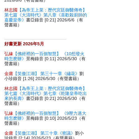
2026/6/6（有聲書籍）
林志國
【為帝王上菜：歷代宮廷御醫傳奇】
第七篇《大清時代》第八章《喜歡殺廚師的
嘉慶皇帝》
書亞錄音 [0:21] 2026/6/6（有
聲書籍）
好書更新 2026年5月
弘緣
【佛經裡的一百個智慧】 《10想發火
時怎麽辦》
景梅錄音 [0:11] 2026/5/30（有
聲書籍）
金庸
【笑傲江湖】 第三十一章《繡花》
劉
小珍錄音 [1:26] 2026/5/30（有聲書籍）
林志國
【為帝王上菜：歷代宮廷御醫傳奇】
第七篇《大清時代》第七章《乾隆皇帝吃出
來的長壽》
書亞錄音 [0:21] 2026/5/30（有
聲書籍）
弘緣
【佛經裡的一百個智慧】 《9壓力過大
時怎麽辦》
景梅錄音 [0:10] 2026/5/23（有
聲書籍）
金庸
【笑傲江湖】 第三十章《密議》
劉小
珍錄音 [2:14] 2026/5/23（有聲書籍）