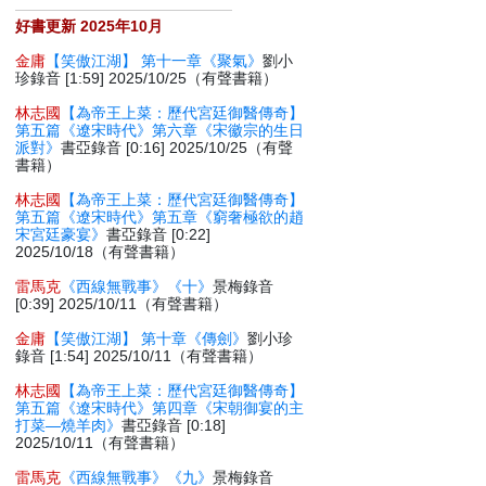
好書更新 2025年10月
金庸
【笑傲江湖】 第十一章《聚氣》
劉小
珍錄音 [1:59] 2025/10/25（有聲書籍）
林志國
【為帝王上菜：歷代宮廷御醫傳奇】
第五篇《遼宋時代》第六章《宋徽宗的生日
派對》
書亞錄音 [0:16] 2025/10/25（有聲
書籍）
林志國
【為帝王上菜：歷代宮廷御醫傳奇】
第五篇《遼宋時代》第五章《窮奢極欲的趙
宋宮廷豪宴》
書亞錄音 [0:22]
2025/10/18（有聲書籍）
雷馬克
《西線無戰事》《十》
景梅錄音
[0:39] 2025/10/11（有聲書籍）
金庸
【笑傲江湖】 第十章《傳劍》
劉小珍
錄音 [1:54] 2025/10/11（有聲書籍）
林志國
【為帝王上菜：歷代宮廷御醫傳奇】
第五篇《遼宋時代》第四章《宋朝御宴的主
打菜—燒羊肉》
書亞錄音 [0:18]
2025/10/11（有聲書籍）
雷馬克
《西線無戰事》《九》
景梅錄音