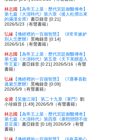
林志國
【為帝王上菜：歷代宮廷御醫傳奇】
第七篇《大清時代》第六章《後人杜撰出來
的滿漢全席》
書亞錄音 [0:21]
2026/5/23（有聲書籍）
弘緣
【佛經裡的一百個智慧】 《8常常嫉妒
別人怎麽辦》
景梅錄音 [0:14]
2026/5/16（有聲書籍）
林志國
【為帝王上菜：歷代宮廷御醫傳奇】
第七篇《大清時代》第五章《天下美饌盡入
帝王宴》
書亞錄音 [0:21] 2026/5/16（有聲
書籍）
弘緣
【佛經裡的一百個智慧】 《7遇事喜歡
逃避怎麽辦》
景梅錄音 [0:09]
2026/5/9（有聲書籍）
金庸
【笑傲江湖】 第二十九章《掌門》
劉
小珍錄音 [1:49] 2026/5/9（有聲書籍）
林志國
【為帝王上菜：歷代宮廷御醫傳奇】
第七篇《大清時代》第四章《康熙戀戀不捨
是豆腐》
書亞錄音 [0:18] 2026/5/9（有聲
書籍）
弘緣
【佛經裡的一百個智慧】 《6有吝嗇心