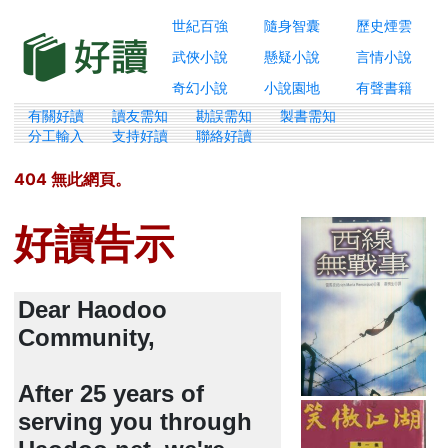
世紀百強
隨身智囊
歷史煙雲
武俠小說
懸疑小說
言情小說
奇幻小說
小說園地
有聲書籍
有關好讀
讀友需知
勘誤需知
製書需知
分工輸入
支持好讀
聯絡好讀
404 無此網頁。
好讀告示
Dear Haodoo
Community,
After 25 years of
serving you through